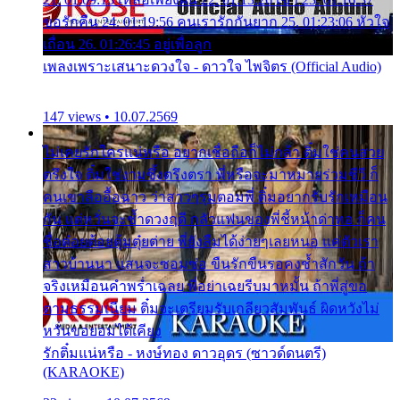
ขอรักคืน 24. 01:19:56 คนเรารักกันยาก 25. 01:23:06 หัวใจ
เถื่อน 26. 01:26:45 อยู่เพื่อลูก
เพลงเพราะเสนาะดวงใจ - ดาวใจ ไพจิตร (Official Audio)
147 views • 10.07.2569
ไม่เคยรักใครแน่หรือ อยากเชื่อถือก็ไม่กล้า ติ๋มใช่คนสวย
ตรึงใจ ติ๋มใช่งามซึ้งตรึงตรา พี่หรือจะมาหมายร่วมชีวี ก็
คนเขาลืออื้อฉาว ว่าสาวๆรุมตอมพี่ ติ๋มอยากรับรักเหมือน
กัน แต่หวั่นจะช้ำดวงฤดี กลัวแฟนของพี่ชี้หน้าด่าทอ ก็คน
ชื่อต๋อยต้อยตุ้มตุ๋ยต่าย พี่ยังลืมได้ง่ายๆเลยหนอ แค่ตัวเรา
สาวบ้านนา แสนจะซอมซ่อ ขืนรักขืนรอคงช้ำสักวัน ถ้า
จริงเหมือนคำพร่ำเฉลย พี่อย่าเฉยรีบมาหมั้น ถ้าพี่สู่ขอ
ตามธรรมเนียม ติ๋มจะเตรียมรับเกลียวสัมพันธ์ ผิดหวังไม่
หวั่นขอยอมได้เคียง
รักติ๋มแน่หรือ - หงษ์ทอง ดาวอุดร (ซาวด์ดนตรี)
(KARAOKE)