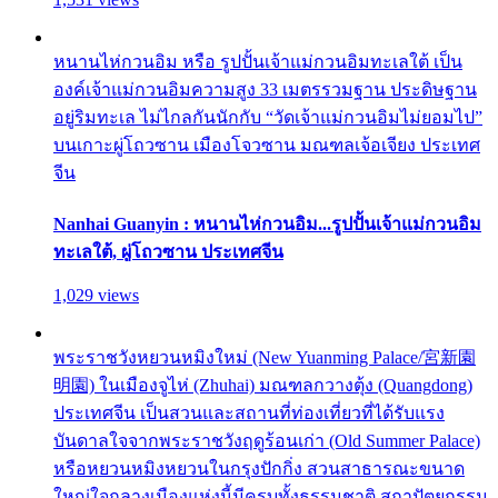
หนานไห่กวนอิม หรือ รูปปั้นเจ้าแม่กวนอิมทะเลใต้ เป็น
องค์เจ้าแม่กวนอิมความสูง 33 เมตรรวมฐาน ประดิษฐาน
อยู่ริมทะเล ไม่ไกลกันนักกับ “วัดเจ้าแม่กวนอิมไม่ยอมไป”
บนเกาะผู่โถวซาน เมืองโจวซาน มณฑลเจ้อเจียง ประเทศ
จีน
Nanhai Guanyin : หนานไห่กวนอิม...รูปปั้นเจ้าแม่กวนอิม
ทะเลใต้, ผู่โถวซาน ประเทศจีน
1,029 views
พระราชวังหยวนหมิงใหม่ (New Yuanming Palace/宮新園
明園) ในเมืองจูไห่ (Zhuhai) มณฑลกวางตุ้ง (Quangdong)
ประเทศจีน เป็นสวนและสถานที่ท่องเที่ยวที่ได้รับแรง
บันดาลใจจากพระราชวังฤดูร้อนเก่า (Old Summer Palace)
หรือหยวนหมิงหยวนในกรุงปักกิ่ง สวนสาธารณะขนาด
ใหญ่ใจกลางเมืองแห่งนี้มีครบทั้งธรรมชาติ สถาปัตยกรรม