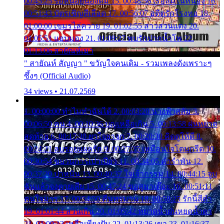
00:45:25 รอหน่อยน้องติ๋ม 15. 00:48:56 เรือล่มในหนอง 16.
00:51:43 บัตรเชิญสีเลือด 17. 00:56:07 อดีตรักโรงทอ 18.
01:00:00 เขมรไล่ควาย 19. 01:02:55 สาวสวนแตง 20.
01:05:51 แอบมอง 21. 01:09:27 พบรักปากน้ำโพ 22.
01:13:06 สายัณห์เมา
" สายัณห์ สัญญา " ขวัญใจคนเดิม - รวมเพลงดังเพราะๆ
ซึ้งๆ (Official Audio)
34 views • 21.07.2569
1. 00:00:00 ทำไมทำฉันได้ 2. 00:03:20 นางฟ้าสลัม 3.
00:06:50 คน 4. 00:10:36 บุญเหลือเกิน 5. 00:13:58 ฝนหยาด
สุดท้าย 6. 00:17:30 ยาใจยาจก 7. 00:20:30 คิดดูให้ดี 8.
00:24:21 ลบรอยแผลรัก 9. 00:27:35 เหมือนใจโดนกรีด 10.
00:30:54 ขบวนการเปาเปียว 11. 00:34:05 คำรำพัน 12.
00:37:20 ปาหนัน 13. 00:40:37 ใจเจ้ากรรม 14. 00:44:15 จูบ
ฉันแล้วจงตายเสีย 15. 00:47:24 ขอสูมาเต๊อะ 16. 00:51:11
คนใจมาร 17. 00:54:50 คืนทรมาน 18. 00:58:25 รักนี้สีดำ
19. 01:01:44 ส่วนเกิน 20. 01:05:42 หยาดน้ำฝนหยดน้ำตา
21. 01:09:13 เหลือเพียงฝัน 22. 01:13:26 เขา 23. 01:16:37