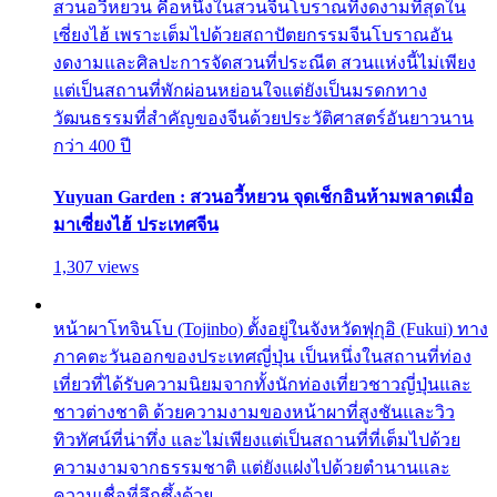
สวนอวี้หยวน คือหนึ่งในสวนจีนโบราณที่งดงามที่สุดใน
เซี่ยงไฮ้ เพราะเต็มไปด้วยสถาปัตยกรรมจีนโบราณอัน
งดงามและศิลปะการจัดสวนที่ประณีต สวนแห่งนี้ไม่เพียง
แต่เป็นสถานที่พักผ่อนหย่อนใจแต่ยังเป็นมรดกทาง
วัฒนธรรมที่สำคัญของจีนด้วยประวัติศาสตร์อันยาวนาน
กว่า 400 ปี
Yuyuan Garden : สวนอวี้หยวน จุดเช็กอินห้ามพลาดเมื่อ
มาเซี่ยงไฮ้ ประเทศจีน
1,307 views
หน้าผาโทจินโบ (Tojinbo) ตั้งอยู่ในจังหวัดฟุกุอิ (Fukui) ทาง
ภาคตะวันออกของประเทศญี่ปุ่น เป็นหนึ่งในสถานที่ท่อง
เที่ยวที่ได้รับความนิยมจากทั้งนักท่องเที่ยวชาวญี่ปุ่นและ
ชาวต่างชาติ ด้วยความงามของหน้าผาที่สูงชันและวิว
ทิวทัศน์ที่น่าทึ่ง และไม่เพียงแต่เป็นสถานที่ที่เต็มไปด้วย
ความงามจากธรรมชาติ แต่ยังแฝงไปด้วยตำนานและ
ความเชื่อที่ลึกซึ้งด้วย