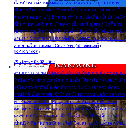
คือหยังเขา มีงานแต่งแล้ว ไปล้างแต่จาน ดั่งถูกประหาร
เมื่อเขาชื่นบาน แต่เราขื่นขม โอ้ รัก ลอยลม ไม่สม ดัง ใจ
ล้างจานคอยคู่ ไม่รู้ อีกนานเท่าใด จะได้ เลื่อนขั้นบันได ได้
เป็น ตำแหน่งเจ้าสาว มันเหงา เห็นเขามีคู่ ซมดู มีคู่ก็ม่วน
เข้าพาขวัญ เสียงโห่ตึงตึง มันซึ้ง อยู่แก่ใจ มื้อใด๋หนอ สิเป็น
งานเฮา มัวซอยเขา ใจเฮาซิด้าน มันทรมาน จับจาน เอย…
ล้างจานในงานแต่ง - Cover Ver. (ซาวด์ดนตรี)
(KARAOKE)
29 views • 03.08.2569
งานแต่ง เขาแซง แย่งเอาไปก่อน หัวใจอาวรณ์ มาซ่อน อยู่
ในห้องครัว ข้างนอกเจ้าสาว ส่งยิ้ม ให้คนไปทั่ว แต่เรา เฝ้า
อยู่ในครัว ทำตัวเป็นเด็ก ล้างจาน ในเมื่อ เจ้าสาว คือคน
บ้านใกล้ พึ่งพาอาศัย จำใจ ต้องไปช่วยงาน พอถึงเวลา เขา
พา กันเข้าพาขวัญ เพื่อนฝูง เฮฮาดังลั่น แต่เราล้างจาน
เดียวดาย เป็นคนพ่าย บ่มีความหมาย เคียงใจเจ้าบ่าว เป็น
คนพ่าย บ่มีความหมาย เคียงใจเจ้าบ่าว เพื่อนเจ้าสาว ยัง
เป็นบ่ได้ คือคนพ่าย ฮักคน ไม่มีใครสน เขาไม่เห็นคน ที่อยู่