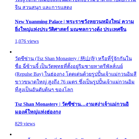
จีน สวนสนุก และการแสดง
New Yuanming Palace | พระราชวังหยวนหมิงใหม่ ความ
ยิ่งใหญ่แห่งประวัติศาสตร์ มณฑลกวางตุ้ง ประเทศจีน
1,076 views
วัดซีซ่าน (Tsz Shan Monastery / 慈山寺) หรือที่รู้จักกันใน
ชื่อ ฉี่ซ้านจี๋ เป็นวัดพุทธที่ตั้งอยู่ริมชายหาดรีพัลส์เบย์
(Repulse Bay) ในฮ่องกง โดดเด่นด้วยรูปปั้นเจ้าแม่กวนอิมสี
ขาวขนาดใหญ่ สูงถึง 76 เมตร ซึ่งเป็นรูปปั้นเจ้าแม่กวนอิม
ที่สูงเป็นอันดับต้นๆ ของโลก
Tsz Shan Monastery | วัดซีซ่าน…งามสง่าเจ้าแม่กวนอิ
มองค์ใหญ่แห่งฮ่องกง
829 views