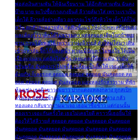
พ่อส่งเงินสามพัน ให้ฉันเรียนราม ได้อีกสักสามพัน ฉันคง
บ๊าย บาย จะไปซื้อกางเกงยีนส์ ลีวายส์มาใส่ เพราะเราเป็น
เด็กใต้ ลีวายส์อย่างเดียว อยากจะโชว์ถึงหิวโซ เด็กใต้ก็ไม่
หวั่น ตกตัวละหลายพัน กัดฟันซื้อมา ให้เด็กเทพเหลียวมอง
และต้องรู้ว่า เด็กใต้ไม่ธรรมดา แต่สุดยอด เดินโยกย้ายเย
ยวน กวนโอ๊ยพอได้ เพราะว่านุ่งลีวายส์ ตัวใหม่ใส่มา เดิน
เข้ามหาลัย จิ๊กโก๊มองหน้า ท่าจะมีปัญหา ไม่พอใจ ได้เป็น
เรื่องแน่นอน แต่ฉันไม่หวั่น เลยแหลงใต้ถามมัน ว่ามัน
พรั่นพรือ มันตอบว่าไม่พรื่อ เปลี่ยนเป็นยิ้มให้ เจอะเด็กใต้
ด้วยกัน ก็เลยรอด สุดยอด สุดยอด สุดยอด มันสุดยอด สุด
ยอด สุดยอด สุดยอด มันสุดยอด แอบหลงรักสาวราม ที่พัก
ห้องเช่า เธอผิวขาวผมยาว ปากแดงแหลงกลาง ถูกสเป็ก
จริงเธอ อยู่ห้องข้างข้าง อยากเข้าไปแหลงกลาง กลัว
ทองแดง กลับจากรามมาเจอ เธอมาซื้อข้าว แต่ก่อนนั้น
สองเรา เจอะกันครั้งใด เธอไม่เคยไยดี คราวนี้เธอยิ้มให้
ต้องให้ใส่ลีวายส์ สุดยอด สุดยอด มันสุดยอด มันสุดยอด
มันสุดยอด มันสุดยอด มันสุดยอด มันสุดยอด มันสุดยอด
มันสุดยอด มันสุดยอด มันสุดยอด มันสุดยอด มันสุดยอด