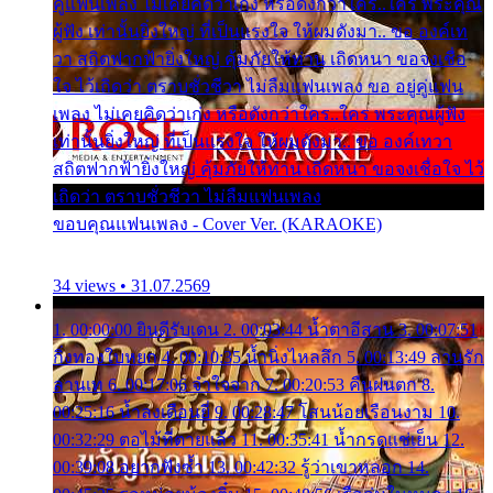
คู่แฟนเพลง ไม่เคยคิดว่าเก่ง หรือดังกว่าใคร..ใคร พระคุณ
ผู้ฟัง เท่านั้นยิ่งใหญ่ ที่เป็นแรงใจ ให้ผมดังมา.. ขอ องค์เท
วา สถิตฟากฟ้ายิ่งใหญ่ คุ้มภัยให้ท่าน เถิดหนา ขอจงเชื่อ
ใจ ไว้เถิดว่า ตราบชั่วชีวา ไม่ลืมแฟนเพลง ขอ อยู่คู่แฟน
เพลง ไม่เคยคิดว่าเก่ง หรือดังกว่าใคร..ใคร พระคุณผู้ฟัง
เท่านั้นยิ่งใหญ่ ที่เป็นแรงใจ ให้ผมดังมา.. ขอ องค์เทวา
สถิตฟากฟ้ายิ่งใหญ่ คุ้มภัยให้ท่าน เถิดหนา ขอจงเชื่อใจ ไว้
เถิดว่า ตราบชั่วชีวา ไม่ลืมแฟนเพลง
ขอบคุณแฟนเพลง - Cover Ver. (KARAOKE)
34 views • 31.07.2569
1. 00:00:00 ยินดีรับเดน 2. 00:03:44 น้ำตาอีสาน 3. 00:07:51
กิ่งทองใบหยก 4. 00:10:35 น้ำนิ่งไหลลึก 5. 00:13:49 ลานรัก
ลานเท 6. 00:17:06 จำใจจาก 7. 00:20:53 คืนฝนตก 8.
00:25:16 น้ำลงเดือนยี่ 9. 00:28:47 โสนน้อยเรือนงาม 10.
00:32:29 ตอไม้ที่ตายแล้ว 11. 00:35:41 น้ำกรดแช่เย็น 12.
00:39:08 อยากฟังซ้ำ 13. 00:42:32 รู้ว่าเขาหลอก 14.