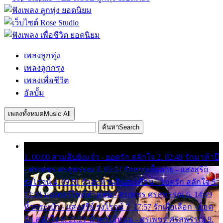
เพลงลูกทุ่ง
เพลงลูกกรุง
เพลงเพื่อชีวิต
อัลบั้ม
เพลงทั้งหมด
Music All
ค้นหา
Search
1. 00:00 สามสิบยังแจ๋ว - ยอดรัก สลักใจ 2. 02:49 รักมาห้าปี
- ศรเพชร ศรสุพรรณ 3. 05:57 รักสาวเสื้อลาย - แสงสุรีย์
รุ่งโรจน์ 4. 09:51 รักสะท้านดินสะเทือน - ยอดรัก สลักใจ 5.
12:23 มอเตอร์ไซค์ทำหล่น - ศรเพชร ศรสุพรรณ 6. 14:49
หิ้วกระเป๋า - แสงสุรีย์ รุ่งโรจน์ 7. 17:57 รักเผื่อเลือก - ยอด
รัก สลักใจ 8. 21:21 น้ำตาไอ้หนุ่ม - ศรเพชร ศรสุพรรณ 9.