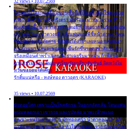
32 views • 10.07.2569
ไม่เคยรักใครแน่หรือ อยากเชื่อถือก็ไม่กล้า ติ๋มใช่คนสวย
ตรึงใจ ติ๋มใช่งามซึ้งตรึงตรา พี่หรือจะมาหมายร่วมชีวี ก็
คนเขาลืออื้อฉาว ว่าสาวๆรุมตอมพี่ ติ๋มอยากรับรักเหมือน
กัน แต่หวั่นจะช้ำดวงฤดี กลัวแฟนของพี่ชี้หน้าด่าทอ ก็คน
ชื่อต๋อยต้อยตุ้มตุ๋ยต่าย พี่ยังลืมได้ง่ายๆเลยหนอ แค่ตัวเรา
สาวบ้านนา แสนจะซอมซ่อ ขืนรักขืนรอคงช้ำสักวัน ถ้า
จริงเหมือนคำพร่ำเฉลย พี่อย่าเฉยรีบมาหมั้น ถ้าพี่สู่ขอ
ตามธรรมเนียม ติ๋มจะเตรียมรับเกลียวสัมพันธ์ ผิดหวังไม่
หวั่นขอยอมได้เคียง
รักติ๋มแน่หรือ - หงษ์ทอง ดาวอุดร (KARAOKE)
35 views • 10.07.2569
บัวทองโศก เพราะเป็นโรครักรุม ในอกกลัดกลุ้ม โดนแฟน
หนุ่มหลอกเอา เขารวย และรูปหล่อ มาพะเน้าพะนอ
ออเซาะจนใจเบา สงสาร บัวทองเศร้า น้ำตาคลอเบ้า เฝ้า
อาลัย หนุ่มรูปหล่อหนีไกล หัวใจบัวทองระรวย บัวทองโศก