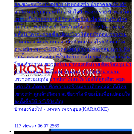
ออเซาะจนใจเบา สงสาร บัวทองเศร้า น้ำตาคลอเบ้า เฝ้า
อาลัย หนุ่มรูปหล่อหนีไกล หัวใจบัวทองระรวย บัวทองโศก
เพราะเป็นโรครักจาง ชีวิตเคว้งคว้าง เมื่อรักห่างร้างไกล
แม่ก็บอก พ่อก็สั่งจะรักใครสักครั้ง อย่าไปหวังความรวย
พลั้งไปใครจะช่วย ซื้อเปลมาไกว ให้ลูกบัวทอง เวรกรรม
ตามสนอง จึงเศร้าหมอง กลีบบัวทองต้องโรย บัวทองไม่
ตระหนัก เพราะไม่รักโคลนตม บัวทองท้องกลม เพราะลืม
ตมน้ำคลอง หลงลิ้น ที่สิ้นสัตย์ เจ้าจึงไม่ระมัด หลงกลิ่นลิ้น
โชย คำหวาน เขาวาดโรย บัวทองกลีบโรย ต้องร้อนรุม บัว
มาบานก่อนตูม ดุจไฟสุมร้อนรุมอุรา บัวทองผ่ายผอม
เพราะตรอมฤทัย ข้าวปลาไม่สนใจ ร้องไห้ลูกเดียว หยุด
โศก เสียเถิดทอง พักความเศร้าหมอง เถิดทองจ๋า ถึงใคร
เขาจะว่า ลูกเจ้าเกิดมา จะชื่อว่าไง พี่ขอเป็นเพื่อนปลอบใจ
จะตั้งชื่อให้ ว่าไอ้บังเอิญ
บัวทองร้องไห้ - เทพพร เพชรอุบล(KARAOKE)
117 views • 06.07.2569