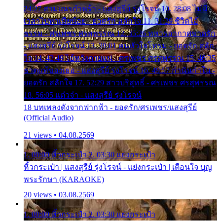
24:27 สามเณรกำพร้า - แสงสุรีย์ รุ่งโรจน์ 10. 28:08 ไม่มี
เวลาไปหาเมียน้อย - ยอดรัก สลักใจ 11. 31:29 ชีวิตไอ้
ธรรม - ศรเพชร ศรสุพรรณ 12. 35:26 ทหารอากาศขาดรัก
- แสงสุรีย์ รุ่งโรจน์ 13. 39:01 คนหัวใจโทรม - ยอดรัก สลัก
ใจ 14. 42:49 ไอ้หวังตายแน่ - ศรเพชร ศรสุพรรณ 15. 46:35
ธาตุแท้ของเธอ - แสงสุรีย์ รุ่งโรจน์ 16. 49:57 กำนันกำใน -
ยอดรัก สลักใจ 17. 52:29 สาวบริสุทธิ์ - ศรเพชร ศรสุพรรณ
18. 56:05 แต๋วจ๋า - แสงสุรีย์ รุ่งโรจน์
18 บทเพลงดังจากฟากฟ้า - ยอดรัก/ศรเพชร/แสงสุรีย์
(Official Audio)
21 views • 04.08.2569
1. 00:00 หิ้วกระเป๋า 2. 03:30 แย่งกระเป๋า
หิ้วกระเป๋า | แสงสุรีย์ รุ่งโรจน์ - แย่งกระเป๋า | เตือนใจ บุญ
พระรักษา (KARAOKE)
20 views • 03.08.2569
1. 00:00 หิ้วกระเป๋า 2. 03:30 แย่งกระเป๋า