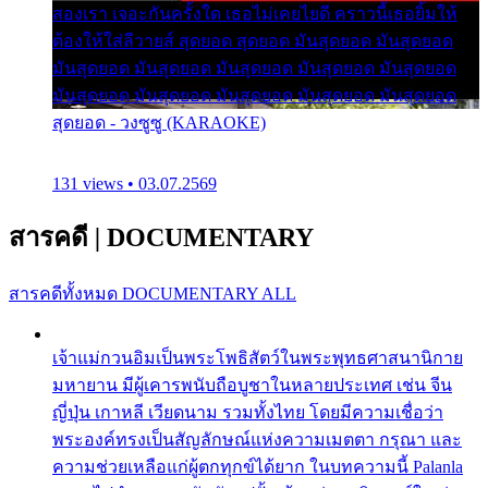
สองเรา เจอะกันครั้งใด เธอไม่เคยไยดี คราวนี้เธอยิ้มให้
ต้องให้ใส่ลีวายส์ สุดยอด สุดยอด มันสุดยอด มันสุดยอด
มันสุดยอด มันสุดยอด มันสุดยอด มันสุดยอด มันสุดยอด
มันสุดยอด มันสุดยอด มันสุดยอด มันสุดยอด มันสุดยอด
สุดยอด - วงซูซู (KARAOKE)
131 views • 03.07.2569
สารคดี
|
DOCUMENTARY
สารคดีทั้งหมด
DOCUMENTARY ALL
เจ้าแม่กวนอิมเป็นพระโพธิสัตว์ในพระพุทธศาสนานิกาย
มหายาน มีผู้เคารพนับถือบูชาในหลายประเทศ เช่น จีน
ญี่ปุ่น เกาหลี เวียดนาม รวมทั้งไทย โดยมีความเชื่อว่า
พระองค์ทรงเป็นสัญลักษณ์แห่งความเมตตา กรุณา และ
ความช่วยเหลือแก่ผู้ตกทุกข์ได้ยาก ในบทความนี้ Palanla