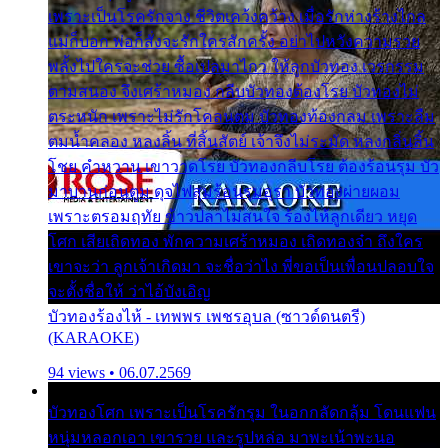
เพราะเป็นโรครักจาง ชีวิตเคว้งคว้าง เมื่อรักห่างร้างไกล
แม่ก็บอก พ่อก็สั่งจะรักใครสักครั้ง อย่าไปหวังความรวย
พลั้งไปใครจะช่วย ซื้อเปลมาไกว ให้ลูกบัวทอง เวรกรรม
ตามสนอง จึงเศร้าหมอง กลีบบัวทองต้องโรย บัวทองไม่
ตระหนัก เพราะไม่รักโคลนตม บัวทองท้องกลม เพราะลืม
ตมน้ำคลอง หลงลิ้น ที่สิ้นสัตย์ เจ้าจึงไม่ระมัด หลงกลิ่นลิ้น
โชย คำหวาน เขาวาดโรย บัวทองกลีบโรย ต้องร้อนรุม บัว
มาบานก่อนตูม ดุจไฟสุมร้อนรุมอุรา บัวทองผ่ายผอม
เพราะตรอมฤทัย ข้าวปลาไม่สนใจ ร้องไห้ลูกเดียว หยุด
โศก เสียเถิดทอง พักความเศร้าหมอง เถิดทองจ๋า ถึงใคร
เขาจะว่า ลูกเจ้าเกิดมา จะชื่อว่าไง พี่ขอเป็นเพื่อนปลอบใจ
จะตั้งชื่อให้ ว่าไอ้บังเอิญ
บัวทองร้องไห้ - เทพพร เพชรอุบล (ซาวด์ดนตรี)
(KARAOKE)
94 views • 06.07.2569
บัวทองโศก เพราะเป็นโรครักรุม ในอกกลัดกลุ้ม โดนแฟน
หนุ่มหลอกเอา เขารวย และรูปหล่อ มาพะเน้าพะนอ