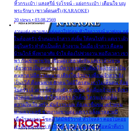
หิ้วกระเป๋า | แสงสุรีย์ รุ่งโรจน์ - แย่งกระเป๋า | เตือนใจ บุญ
พระรักษา (ซาวด์ดนตรี) (KARAOKE)
20 views • 03.08.2569
งานแต่ง เขาแซง แย่งเอาไปก่อน หัวใจอาวรณ์ มาซ่อน อยู่
ในห้องครัว ข้างนอกเจ้าสาว ส่งยิ้ม ให้คนไปทั่ว แต่เรา เฝ้า
อยู่ในครัว ทำตัวเป็นเด็ก ล้างจาน ในเมื่อ เจ้าสาว คือคน
บ้านใกล้ พึ่งพาอาศัย จำใจ ต้องไปช่วยงาน พอถึงเวลา เขา
พา กันเข้าพาขวัญ เพื่อนฝูง เฮฮาดังลั่น แต่เราล้างจาน
เดียวดาย เป็นคนพ่าย บ่มีความหมาย เคียงใจเจ้าบ่าว เป็น
คนพ่าย บ่มีความหมาย เคียงใจเจ้าบ่าว เพื่อนเจ้าสาว ยัง
เป็นบ่ได้ คือคนพ่าย ฮักคน ไม่มีใครสน เขาไม่เห็นคน ที่อยู่
ในครัว เจ้าสาว ก็มัวแต่งตัว สวยเด่น นั่งเคียงเจ้าบ่าว ที่เขา
เฝ้าคอย ใจเต้น หัวใจของเรา ลำเค็ญ ใครจะมองเห็น
ความใน ใจ เศร้า มันร้าวระบม ต้องมาขื่นขม เศร้าตรม
ท่ามความสุขี ช่วยงานเขาแต่ง แต่เรา แล้งมาหลายปี
เมื่อไรหนอจะ โชคดี ได้มีพิธีวิวาห์ หัวใจหล้า คอยไปคอย
มา คือหน้าที่เก่า หัวใจหล้า คอยไปคอยมา คือหน้าที่เก่า