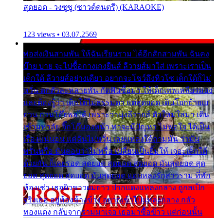
สุดยอด - วงซูซู (ซาวด์ดนตรี) (KARAOKE)
123 views • 03.07.2569
พ่อส่งเงินสามพัน ให้ฉันเรียนราม ได้อีกสักสามพัน ฉันคง
บ๊าย บาย จะไปซื้อกางเกงยีนส์ ลีวายส์มาใส่ เพราะเราเป็น
เด็กใต้ ลีวายส์อย่างเดียว อยากจะโชว์ถึงหิวโซ เด็กใต้ก็ไม่
หวั่น ตกตัวละหลายพัน กัดฟันซื้อมา ให้เด็กเทพเหลียวมอง
และต้องรู้ว่า เด็กใต้ไม่ธรรมดา แต่สุดยอด เดินโยกย้ายเย
ยวน กวนโอ๊ยพอได้ เพราะว่านุ่งลีวายส์ ตัวใหม่ใส่มา เดิน
เข้ามหาลัย จิ๊กโก๊มองหน้า ท่าจะมีปัญหา ไม่พอใจ ได้เป็น
เรื่องแน่นอน แต่ฉันไม่หวั่น เลยแหลงใต้ถามมัน ว่ามัน
พรั่นพรือ มันตอบว่าไม่พรื่อ เปลี่ยนเป็นยิ้มให้ เจอะเด็กใต้
ด้วยกัน ก็เลยรอด สุดยอด สุดยอด สุดยอด มันสุดยอด สุด
ยอด สุดยอด สุดยอด มันสุดยอด แอบหลงรักสาวราม ที่พัก
ห้องเช่า เธอผิวขาวผมยาว ปากแดงแหลงกลาง ถูกสเป็ก
จริงเธอ อยู่ห้องข้างข้าง อยากเข้าไปแหลงกลาง กลัว
ทองแดง กลับจากรามมาเจอ เธอมาซื้อข้าว แต่ก่อนนั้น