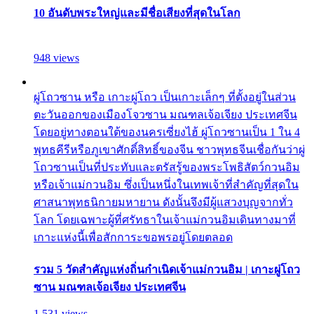
10 อันดับพระใหญ่และมีชื่อเสียงที่สุดในโลก
948 views
ผู่โถวซาน หรือ เกาะผู่โถว เป็นเกาะเล็กๆ ที่ตั้งอยู่ในส่วน
ตะวันออกของเมืองโจวซาน มณฑลเจ้อเจียง ประเทศจีน
โดยอยู่ทางตอนใต้ของนครเซี่ยงไฮ้ ผู่โถวซานเป็น 1 ใน 4
พุทธคีรีหรือภูเขาศักดิ์สิทธิ์ของจีน ชาวพุทธจีนเชื่อกันว่าผู่
โถวซานเป็นที่ประทับและตรัสรู้ของพระโพธิสัตว์กวนอิม
หรือเจ้าแม่กวนอิม ซึ่งเป็นหนึ่งในเทพเจ้าที่สำคัญที่สุดใน
ศาสนาพุทธนิกายมหายาน ดังนั้นจึงมีผู้แสวงบุญจากทั่ว
โลก โดยเฉพาะผู้ที่ศรัทธาในเจ้าแม่กวนอิมเดินทางมาที่
เกาะแห่งนี้เพื่อสักการะขอพรอยู่โดยตลอด
รวม 5 วัดสำคัญแห่งถิ่นกำเนิดเจ้าแม่กวนอิม | เกาะผู่โถว
ซาน มณฑลเจ้อเจียง ประเทศจีน
1,531 views