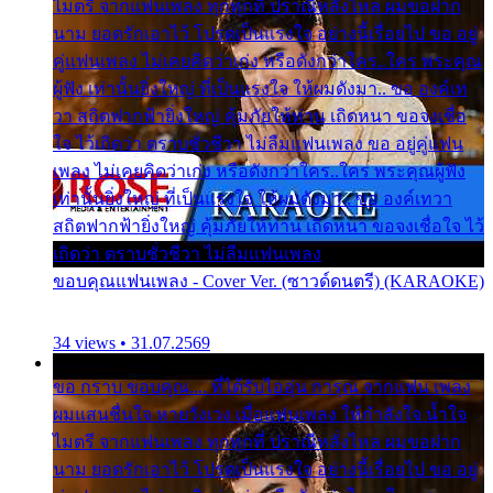
ไมตรี จากแฟนเพลง ทุกทุกที่ ปราณีหลั่งไหล ผมขอฝาก
นาม ยอดรักเอาไว้ โปรดเป็นแรงใจ อย่างนี้เรื่อยไป ขอ อยู่
คู่แฟนเพลง ไม่เคยคิดว่าเก่ง หรือดังกว่าใคร..ใคร พระคุณ
ผู้ฟัง เท่านั้นยิ่งใหญ่ ที่เป็นแรงใจ ให้ผมดังมา.. ขอ องค์เท
วา สถิตฟากฟ้ายิ่งใหญ่ คุ้มภัยให้ท่าน เถิดหนา ขอจงเชื่อ
ใจ ไว้เถิดว่า ตราบชั่วชีวา ไม่ลืมแฟนเพลง ขอ อยู่คู่แฟน
เพลง ไม่เคยคิดว่าเก่ง หรือดังกว่าใคร..ใคร พระคุณผู้ฟัง
เท่านั้นยิ่งใหญ่ ที่เป็นแรงใจ ให้ผมดังมา.. ขอ องค์เทวา
สถิตฟากฟ้ายิ่งใหญ่ คุ้มภัยให้ท่าน เถิดหนา ขอจงเชื่อใจ ไว้
เถิดว่า ตราบชั่วชีวา ไม่ลืมแฟนเพลง
ขอบคุณแฟนเพลง - Cover Ver. (ซาวด์ดนตรี) (KARAOKE)
34 views • 31.07.2569
ขอ กราบ ขอบคุณ.... ที่ได้รับไออุ่น การุณ จากแฟน เพลง
ผมแสนชื่นใจ หายวังเวง เมื่อแฟนเพลง ให้กำลังใจ น้ำใจ
ไมตรี จากแฟนเพลง ทุกทุกที่ ปราณีหลั่งไหล ผมขอฝาก
นาม ยอดรักเอาไว้ โปรดเป็นแรงใจ อย่างนี้เรื่อยไป ขอ อยู่