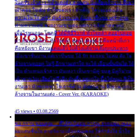
ในครัว เจ้าสาว ก็มัวแต่งตัว สวยเด่น นั่งเคียงเจ้าบ่าว ที่เขา
เฝ้าคอย ใจเต้น หัวใจของเรา ลำเค็ญ ใครจะมองเห็น
ความใน ใจ เศร้า มันร้าวระบม ต้องมาขื่นขม เศร้าตรม
ท่ามความสุขี ช่วยงานเขาแต่ง แต่เรา แล้งมาหลายปี
เมื่อไรหนอจะ โชคดี ได้มีพิธีวิวาห์ หัวใจหล้า คอยไปคอย
มา คือหน้าที่เก่า หัวใจหล้า คอยไปคอยมา คือหน้าที่เก่า
คือหยังเขา มีงานแต่งแล้ว ไปล้างแต่จาน ดั่งถูกประหาร
เมื่อเขาชื่นบาน แต่เราขื่นขม โอ้ รัก ลอยลม ไม่สม ดัง ใจ
ล้างจานคอยคู่ ไม่รู้ อีกนานเท่าใด จะได้ เลื่อนขั้นบันได ได้
เป็น ตำแหน่งเจ้าสาว มันเหงา เห็นเขามีคู่ ซมดู มีคู่ก็ม่วน
เข้าพาขวัญ เสียงโห่ตึงตึง มันซึ้ง อยู่แก่ใจ มื้อใด๋หนอ สิเป็น
งานเฮา มัวซอยเขา ใจเฮาซิด้าน มันทรมาน จับจาน เอย…
ล้างจานในงานแต่ง - Cover Ver. (KARAOKE)
45 views • 03.08.2569
ขอ กราบ ขอบคุณ.... ที่ได้รับไออุ่น การุณ จากแฟน เพลง
ผมแสนชื่นใจ หายวังเวง เมื่อแฟนเพลง ให้กำลังใจ น้ำใจ