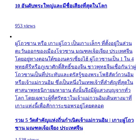
10 อันดับพระใหญ่และมีชื่อเสียงที่สุดในโลก
953 views
ผู่โถวซาน หรือ เกาะผู่โถว เป็นเกาะเล็กๆ ที่ตั้งอยู่ในส่วน
ตะวันออกของเมืองโจวซาน มณฑลเจ้อเจียง ประเทศจีน
โดยอยู่ทางตอนใต้ของนครเซี่ยงไฮ้ ผู่โถวซานเป็น 1 ใน 4
พุทธคีรีหรือภูเขาศักดิ์สิทธิ์ของจีน ชาวพุทธจีนเชื่อกันว่าผู่
โถวซานเป็นที่ประทับและตรัสรู้ของพระโพธิสัตว์กวนอิม
หรือเจ้าแม่กวนอิม ซึ่งเป็นหนึ่งในเทพเจ้าที่สำคัญที่สุดใน
ศาสนาพุทธนิกายมหายาน ดังนั้นจึงมีผู้แสวงบุญจากทั่ว
โลก โดยเฉพาะผู้ที่ศรัทธาในเจ้าแม่กวนอิมเดินทางมาที่
เกาะแห่งนี้เพื่อสักการะขอพรอยู่โดยตลอด
รวม 5 วัดสำคัญแห่งถิ่นกำเนิดเจ้าแม่กวนอิม | เกาะผู่โถว
ซาน มณฑลเจ้อเจียง ประเทศจีน
1,538 views