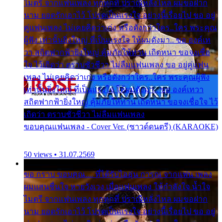
ไมตรี จากแฟนเพลง ทุกทุกที่ ปราณีหลั่งไหล ผมขอฝาก
นาม ยอดรักเอาไว้ โปรดเป็นแรงใจ อย่างนี้เรื่อยไป ขอ อยู่
คู่แฟนเพลง ไม่เคยคิดว่าเก่ง หรือดังกว่าใคร..ใคร พระคุณ
ผู้ฟัง เท่านั้นยิ่งใหญ่ ที่เป็นแรงใจ ให้ผมดังมา.. ขอ องค์เท
วา สถิตฟากฟ้ายิ่งใหญ่ คุ้มภัยให้ท่าน เถิดหนา ขอจงเชื่อ
ใจ ไว้เถิดว่า ตราบชั่วชีวา ไม่ลืมแฟนเพลง ขอ อยู่คู่แฟน
เพลง ไม่เคยคิดว่าเก่ง หรือดังกว่าใคร..ใคร พระคุณผู้ฟัง
เท่านั้นยิ่งใหญ่ ที่เป็นแรงใจ ให้ผมดังมา.. ขอ องค์เทวา
สถิตฟากฟ้ายิ่งใหญ่ คุ้มภัยให้ท่าน เถิดหนา ขอจงเชื่อใจ ไว้
เถิดว่า ตราบชั่วชีวา ไม่ลืมแฟนเพลง
ขอบคุณแฟนเพลง - Cover Ver. (ซาวด์ดนตรี) (KARAOKE)
50 views • 31.07.2569
ขอ กราบ ขอบคุณ.... ที่ได้รับไออุ่น การุณ จากแฟน เพลง
ผมแสนชื่นใจ หายวังเวง เมื่อแฟนเพลง ให้กำลังใจ น้ำใจ
ไมตรี จากแฟนเพลง ทุกทุกที่ ปราณีหลั่งไหล ผมขอฝาก
นาม ยอดรักเอาไว้ โปรดเป็นแรงใจ อย่างนี้เรื่อยไป ขอ อยู่