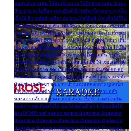
พ่อส่งเงินสามพัน ให้ฉันเรียนราม ได้อีกสักสามพัน ฉันคง
บ๊าย บาย จะไปซื้อกางเกงยีนส์ ลีวายส์มาใส่ เพราะเราเป็น
เด็กใต้ ลีวายส์อย่างเดียว อยากจะโชว์ถึงหิวโซ เด็กใต้ก็ไม่
หวั่น ตกตัวละหลายพัน กัดฟันซื้อมา ให้เด็กเทพเหลียวมอง
และต้องรู้ว่า เด็กใต้ไม่ธรรมดา แต่สุดยอด เดินโยกย้ายเย
ยวน กวนโอ๊ยพอได้ เพราะว่านุ่งลีวายส์ ตัวใหม่ใส่มา เดิน
เข้ามหาลัย จิ๊กโก๊มองหน้า ท่าจะมีปัญหา ไม่พอใจ ได้เป็น
เรื่องแน่นอน แต่ฉันไม่หวั่น เลยแหลงใต้ถามมัน ว่ามัน
พรั่นพรือ มันตอบว่าไม่พรื่อ เปลี่ยนเป็นยิ้มให้ เจอะเด็กใต้
ด้วยกัน ก็เลยรอด สุดยอด สุดยอด สุดยอด มันสุดยอด สุด
ยอด สุดยอด สุดยอด มันสุดยอด แอบหลงรักสาวราม ที่พัก
ห้องเช่า เธอผิวขาวผมยาว ปากแดงแหลงกลาง ถูกสเป็ก
จริงเธอ อยู่ห้องข้างข้าง อยากเข้าไปแหลงกลาง กลัว
ทองแดง กลับจากรามมาเจอ เธอมาซื้อข้าว แต่ก่อนนั้น
สองเรา เจอะกันครั้งใด เธอไม่เคยไยดี คราวนี้เธอยิ้มให้
ต้องให้ใส่ลีวายส์ สุดยอด สุดยอด มันสุดยอด มันสุดยอด
มันสุดยอด มันสุดยอด มันสุดยอด มันสุดยอด มันสุดยอด
มันสุดยอด มันสุดยอด มันสุดยอด มันสุดยอด มันสุดยอด