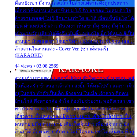
คือหยังเขา มีงานแต่งแล้ว ไปล้างแต่จาน ดั่งถูกประหาร
เมื่อเขาชื่นบาน แต่เราขื่นขม โอ้ รัก ลอยลม ไม่สม ดัง ใจ
ล้างจานคอยคู่ ไม่รู้ อีกนานเท่าใด จะได้ เลื่อนขั้นบันได ได้
เป็น ตำแหน่งเจ้าสาว มันเหงา เห็นเขามีคู่ ซมดู มีคู่ก็ม่วน
เข้าพาขวัญ เสียงโห่ตึงตึง มันซึ้ง อยู่แก่ใจ มื้อใด๋หนอ สิเป็น
งานเฮา มัวซอยเขา ใจเฮาซิด้าน มันทรมาน จับจาน เอย…
ล้างจานในงานแต่ง - Cover Ver. (ซาวด์ดนตรี)
(KARAOKE)
44 views • 03.08.2569
งานแต่ง เขาแซง แย่งเอาไปก่อน หัวใจอาวรณ์ มาซ่อน อยู่
ในห้องครัว ข้างนอกเจ้าสาว ส่งยิ้ม ให้คนไปทั่ว แต่เรา เฝ้า
อยู่ในครัว ทำตัวเป็นเด็ก ล้างจาน ในเมื่อ เจ้าสาว คือคน
บ้านใกล้ พึ่งพาอาศัย จำใจ ต้องไปช่วยงาน พอถึงเวลา เขา
พา กันเข้าพาขวัญ เพื่อนฝูง เฮฮาดังลั่น แต่เราล้างจาน
เดียวดาย เป็นคนพ่าย บ่มีความหมาย เคียงใจเจ้าบ่าว เป็น
คนพ่าย บ่มีความหมาย เคียงใจเจ้าบ่าว เพื่อนเจ้าสาว ยัง
เป็นบ่ได้ คือคนพ่าย ฮักคน ไม่มีใครสน เขาไม่เห็นคน ที่อยู่