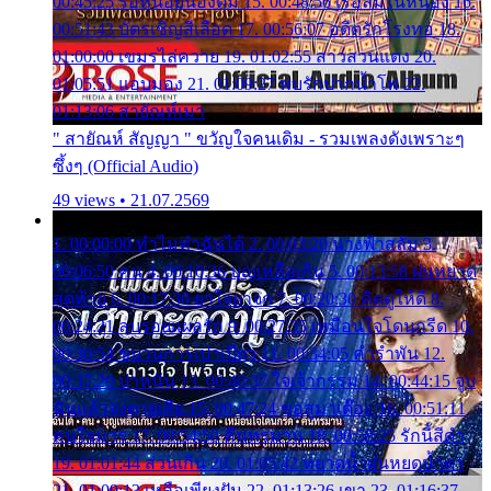
00:45:25 รอหน่อยน้องติ๋ม 15. 00:48:56 เรือล่มในหนอง 16.
00:51:43 บัตรเชิญสีเลือด 17. 00:56:07 อดีตรักโรงทอ 18.
01:00:00 เขมรไล่ควาย 19. 01:02:55 สาวสวนแตง 20.
01:05:51 แอบมอง 21. 01:09:27 พบรักปากน้ำโพ 22.
01:13:06 สายัณห์เมา
" สายัณห์ สัญญา " ขวัญใจคนเดิม - รวมเพลงดังเพราะๆ
ซึ้งๆ (Official Audio)
49 views • 21.07.2569
1. 00:00:00 ทำไมทำฉันได้ 2. 00:03:20 นางฟ้าสลัม 3.
00:06:50 คน 4. 00:10:36 บุญเหลือเกิน 5. 00:13:58 ฝนหยาด
สุดท้าย 6. 00:17:30 ยาใจยาจก 7. 00:20:30 คิดดูให้ดี 8.
00:24:21 ลบรอยแผลรัก 9. 00:27:35 เหมือนใจโดนกรีด 10.
00:30:54 ขบวนการเปาเปียว 11. 00:34:05 คำรำพัน 12.
00:37:20 ปาหนัน 13. 00:40:37 ใจเจ้ากรรม 14. 00:44:15 จูบ
ฉันแล้วจงตายเสีย 15. 00:47:24 ขอสูมาเต๊อะ 16. 00:51:11
คนใจมาร 17. 00:54:50 คืนทรมาน 18. 00:58:25 รักนี้สีดำ
19. 01:01:44 ส่วนเกิน 20. 01:05:42 หยาดน้ำฝนหยดน้ำตา
21. 01:09:13 เหลือเพียงฝัน 22. 01:13:26 เขา 23. 01:16:37