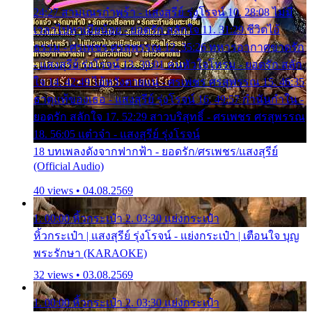
24:27 สามเณรกำพร้า - แสงสุรีย์ รุ่งโรจน์ 10. 28:08 ไม่มี
เวลาไปหาเมียน้อย - ยอดรัก สลักใจ 11. 31:29 ชีวิตไอ้
ธรรม - ศรเพชร ศรสุพรรณ 12. 35:26 ทหารอากาศขาดรัก
- แสงสุรีย์ รุ่งโรจน์ 13. 39:01 คนหัวใจโทรม - ยอดรัก สลัก
ใจ 14. 42:49 ไอ้หวังตายแน่ - ศรเพชร ศรสุพรรณ 15. 46:35
ธาตุแท้ของเธอ - แสงสุรีย์ รุ่งโรจน์ 16. 49:57 กำนันกำใน -
ยอดรัก สลักใจ 17. 52:29 สาวบริสุทธิ์ - ศรเพชร ศรสุพรรณ
18. 56:05 แต๋วจ๋า - แสงสุรีย์ รุ่งโรจน์
18 บทเพลงดังจากฟากฟ้า - ยอดรัก/ศรเพชร/แสงสุรีย์
(Official Audio)
40 views • 04.08.2569
1. 00:00 หิ้วกระเป๋า 2. 03:30 แย่งกระเป๋า
หิ้วกระเป๋า | แสงสุรีย์ รุ่งโรจน์ - แย่งกระเป๋า | เตือนใจ บุญ
พระรักษา (KARAOKE)
32 views • 03.08.2569
1. 00:00 หิ้วกระเป๋า 2. 03:30 แย่งกระเป๋า