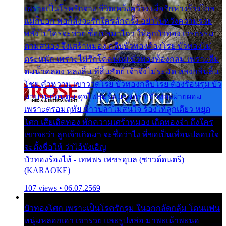
เพราะเป็นโรครักจาง ชีวิตเคว้งคว้าง เมื่อรักห่างร้างไกล
แม่ก็บอก พ่อก็สั่งจะรักใครสักครั้ง อย่าไปหวังความรวย
พลั้งไปใครจะช่วย ซื้อเปลมาไกว ให้ลูกบัวทอง เวรกรรม
ตามสนอง จึงเศร้าหมอง กลีบบัวทองต้องโรย บัวทองไม่
ตระหนัก เพราะไม่รักโคลนตม บัวทองท้องกลม เพราะลืม
ตมน้ำคลอง หลงลิ้น ที่สิ้นสัตย์ เจ้าจึงไม่ระมัด หลงกลิ่นลิ้น
โชย คำหวาน เขาวาดโรย บัวทองกลีบโรย ต้องร้อนรุม บัว
มาบานก่อนตูม ดุจไฟสุมร้อนรุมอุรา บัวทองผ่ายผอม
เพราะตรอมฤทัย ข้าวปลาไม่สนใจ ร้องไห้ลูกเดียว หยุด
โศก เสียเถิดทอง พักความเศร้าหมอง เถิดทองจ๋า ถึงใคร
เขาจะว่า ลูกเจ้าเกิดมา จะชื่อว่าไง พี่ขอเป็นเพื่อนปลอบใจ
จะตั้งชื่อให้ ว่าไอ้บังเอิญ
บัวทองร้องไห้ - เทพพร เพชรอุบล (ซาวด์ดนตรี)
(KARAOKE)
107 views • 06.07.2569
บัวทองโศก เพราะเป็นโรครักรุม ในอกกลัดกลุ้ม โดนแฟน
หนุ่มหลอกเอา เขารวย และรูปหล่อ มาพะเน้าพะนอ