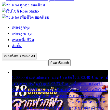
เพลงลูกทุ่ง
เพลงลูกกรุง
เพลงเพื่อชีวิต
อัลบั้ม
เพลงทั้งหมด
Music All
ค้นหา
Search
1. 00:00 สามสิบยังแจ๋ว - ยอดรัก สลักใจ 2. 02:49 รักมาห้าปี
- ศรเพชร ศรสุพรรณ 3. 05:57 รักสาวเสื้อลาย - แสงสุรีย์
รุ่งโรจน์ 4. 09:51 รักสะท้านดินสะเทือน - ยอดรัก สลักใจ 5.
12:23 มอเตอร์ไซค์ทำหล่น - ศรเพชร ศรสุพรรณ 6. 14:49
หิ้วกระเป๋า - แสงสุรีย์ รุ่งโรจน์ 7. 17:57 รักเผื่อเลือก - ยอด
รัก สลักใจ 8. 21:21 น้ำตาไอ้หนุ่ม - ศรเพชร ศรสุพรรณ 9.