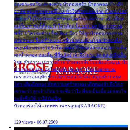
ออเซาะจนใจเบา สงสาร บัวทองเศร้า น้ำตาคลอเบ้า เฝ้า
อาลัย หนุ่มรูปหล่อหนีไกล หัวใจบัวทองระรวย บัวทองโศก
เพราะเป็นโรครักจาง ชีวิตเคว้งคว้าง เมื่อรักห่างร้างไกล
แม่ก็บอก พ่อก็สั่งจะรักใครสักครั้ง อย่าไปหวังความรวย
พลั้งไปใครจะช่วย ซื้อเปลมาไกว ให้ลูกบัวทอง เวรกรรม
ตามสนอง จึงเศร้าหมอง กลีบบัวทองต้องโรย บัวทองไม่
ตระหนัก เพราะไม่รักโคลนตม บัวทองท้องกลม เพราะลืม
ตมน้ำคลอง หลงลิ้น ที่สิ้นสัตย์ เจ้าจึงไม่ระมัด หลงกลิ่นลิ้น
โชย คำหวาน เขาวาดโรย บัวทองกลีบโรย ต้องร้อนรุม บัว
มาบานก่อนตูม ดุจไฟสุมร้อนรุมอุรา บัวทองผ่ายผอม
เพราะตรอมฤทัย ข้าวปลาไม่สนใจ ร้องไห้ลูกเดียว หยุด
โศก เสียเถิดทอง พักความเศร้าหมอง เถิดทองจ๋า ถึงใคร
เขาจะว่า ลูกเจ้าเกิดมา จะชื่อว่าไง พี่ขอเป็นเพื่อนปลอบใจ
จะตั้งชื่อให้ ว่าไอ้บังเอิญ
บัวทองร้องไห้ - เทพพร เพชรอุบล(KARAOKE)
129 views • 06.07.2569