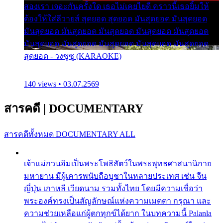
สองเรา เจอะกันครั้งใด เธอไม่เคยไยดี คราวนี้เธอยิ้มให้
ต้องให้ใส่ลีวายส์ สุดยอด สุดยอด มันสุดยอด มันสุดยอด
มันสุดยอด มันสุดยอด มันสุดยอด มันสุดยอด มันสุดยอด
มันสุดยอด มันสุดยอด มันสุดยอด มันสุดยอด มันสุดยอด
สุดยอด - วงซูซู (KARAOKE)
140 views • 03.07.2569
สารคดี
|
DOCUMENTARY
สารคดีทั้งหมด
DOCUMENTARY ALL
เจ้าแม่กวนอิมเป็นพระโพธิสัตว์ในพระพุทธศาสนานิกาย
มหายาน มีผู้เคารพนับถือบูชาในหลายประเทศ เช่น จีน
ญี่ปุ่น เกาหลี เวียดนาม รวมทั้งไทย โดยมีความเชื่อว่า
พระองค์ทรงเป็นสัญลักษณ์แห่งความเมตตา กรุณา และ
ความช่วยเหลือแก่ผู้ตกทุกข์ได้ยาก ในบทความนี้ Palanla