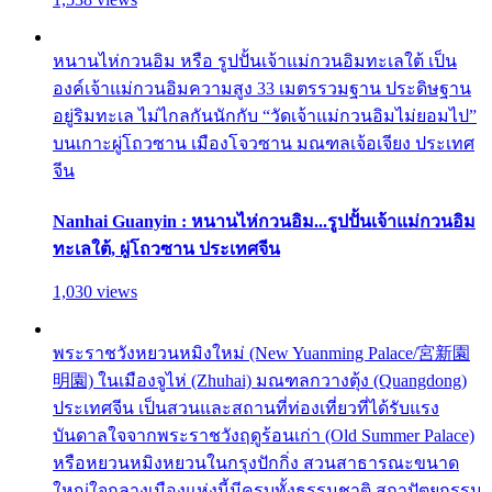
หนานไห่กวนอิม หรือ รูปปั้นเจ้าแม่กวนอิมทะเลใต้ เป็น
องค์เจ้าแม่กวนอิมความสูง 33 เมตรรวมฐาน ประดิษฐาน
อยู่ริมทะเล ไม่ไกลกันนักกับ “วัดเจ้าแม่กวนอิมไม่ยอมไป”
บนเกาะผู่โถวซาน เมืองโจวซาน มณฑลเจ้อเจียง ประเทศ
จีน
Nanhai Guanyin : หนานไห่กวนอิม...รูปปั้นเจ้าแม่กวนอิม
ทะเลใต้, ผู่โถวซาน ประเทศจีน
1,030 views
พระราชวังหยวนหมิงใหม่ (New Yuanming Palace/宮新園
明園) ในเมืองจูไห่ (Zhuhai) มณฑลกวางตุ้ง (Quangdong)
ประเทศจีน เป็นสวนและสถานที่ท่องเที่ยวที่ได้รับแรง
บันดาลใจจากพระราชวังฤดูร้อนเก่า (Old Summer Palace)
หรือหยวนหมิงหยวนในกรุงปักกิ่ง สวนสาธารณะขนาด
ใหญ่ใจกลางเมืองแห่งนี้มีครบทั้งธรรมชาติ สถาปัตยกรรม