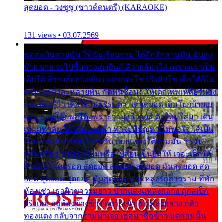
สุดยอด - วงซูซู (ซาวด์ดนตรี) (KARAOKE)
131 views • 03.07.2569
พ่อส่งเงินสามพัน ให้ฉันเรียนราม ได้อีกสักสามพัน ฉันคง
บ๊าย บาย จะไปซื้อกางเกงยีนส์ ลีวายส์มาใส่ เพราะเราเป็น
เด็กใต้ ลีวายส์อย่างเดียว อยากจะโชว์ถึงหิวโซ เด็กใต้ก็ไม่
หวั่น ตกตัวละหลายพัน กัดฟันซื้อมา ให้เด็กเทพเหลียวมอง
และต้องรู้ว่า เด็กใต้ไม่ธรรมดา แต่สุดยอด เดินโยกย้ายเย
ยวน กวนโอ๊ยพอได้ เพราะว่านุ่งลีวายส์ ตัวใหม่ใส่มา เดิน
เข้ามหาลัย จิ๊กโก๊มองหน้า ท่าจะมีปัญหา ไม่พอใจ ได้เป็น
เรื่องแน่นอน แต่ฉันไม่หวั่น เลยแหลงใต้ถามมัน ว่ามัน
พรั่นพรือ มันตอบว่าไม่พรื่อ เปลี่ยนเป็นยิ้มให้ เจอะเด็กใต้
ด้วยกัน ก็เลยรอด สุดยอด สุดยอด สุดยอด มันสุดยอด สุด
ยอด สุดยอด สุดยอด มันสุดยอด แอบหลงรักสาวราม ที่พัก
ห้องเช่า เธอผิวขาวผมยาว ปากแดงแหลงกลาง ถูกสเป็ก
จริงเธอ อยู่ห้องข้างข้าง อยากเข้าไปแหลงกลาง กลัว
ทองแดง กลับจากรามมาเจอ เธอมาซื้อข้าว แต่ก่อนนั้น