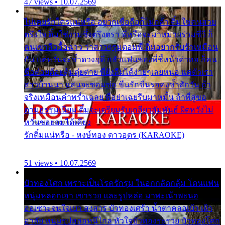
47 views • 10.07.2569
ไม่เคยรักใครแน่หรือ อยากเชื่อถือก็ไม่กล้า ติ๋มใช่คนสวย
ตรึงใจ ติ๋มใช่งามซึ้งตรึงตรา พี่หรือจะมาหมายร่วมชีวี ก็
คนเขาลืออื้อฉาว ว่าสาวๆรุมตอมพี่ ติ๋มอยากรับรักเหมือน
กัน แต่หวั่นจะช้ำดวงฤดี กลัวแฟนของพี่ชี้หน้าด่าทอ ก็คน
ชื่อต๋อยต้อยตุ้มตุ๋ยต่าย พี่ยังลืมได้ง่ายๆเลยหนอ แค่ตัวเรา
สาวบ้านนา แสนจะซอมซ่อ ขืนรักขืนรอคงช้ำสักวัน ถ้า
จริงเหมือนคำพร่ำเฉลย พี่อย่าเฉยรีบมาหมั้น ถ้าพี่สู่ขอ
ตามธรรมเนียม ติ๋มจะเตรียมรับเกลียวสัมพันธ์ ผิดหวังไม่
หวั่นขอยอมได้เคียง
รักติ๋มแน่หรือ - หงษ์ทอง ดาวอุดร (KARAOKE)
51 views • 10.07.2569
บัวทองโศก เพราะเป็นโรครักรุม ในอกกลัดกลุ้ม โดนแฟน
หนุ่มหลอกเอา เขารวย และรูปหล่อ มาพะเน้าพะนอ
ออเซาะจนใจเบา สงสาร บัวทองเศร้า น้ำตาคลอเบ้า เฝ้า
อาลัย หนุ่มรูปหล่อหนีไกล หัวใจบัวทองระรวย บัวทองโศก