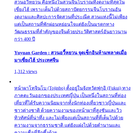
สวนอวี้หยวน คือหนึ่งในสวนจีนโบราณที่งดงามที่สุดใน
เซี่ยงไฮ้ เพราะเต็มไปด้วยสถาปัตยกรรมจีนโบราณอัน
งดงามและศิลปะการจัดสวนที่ประณีต สวนแห่งนี้ไม่เพียง
แต่เป็นสถานที่พักผ่อนหย่อนใจแต่ยังเป็นมรดกทาง
วัฒนธรรมที่สำคัญของจีนด้วยประวัติศาสตร์อันยาวนาน
กว่า 400 ปี
Yuyuan Garden : สวนอวี้หยวน จุดเช็กอินห้ามพลาดเมื่อ
มาเซี่ยงไฮ้ ประเทศจีน
1,312 views
หน้าผาโทจินโบ (Tojinbo) ตั้งอยู่ในจังหวัดฟุกุอิ (Fukui) ทาง
ภาคตะวันออกของประเทศญี่ปุ่น เป็นหนึ่งในสถานที่ท่อง
เที่ยวที่ได้รับความนิยมจากทั้งนักท่องเที่ยวชาวญี่ปุ่นและ
ชาวต่างชาติ ด้วยความงามของหน้าผาที่สูงชันและวิว
ทิวทัศน์ที่น่าทึ่ง และไม่เพียงแต่เป็นสถานที่ที่เต็มไปด้วย
ความงามจากธรรมชาติ แต่ยังแฝงไปด้วยตำนานและ
ความเชื่อที่ลึกซึ้งด้วย