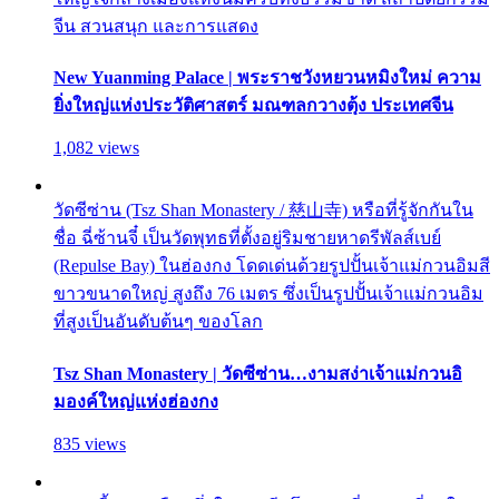
จีน สวนสนุก และการแสดง
New Yuanming Palace | พระราชวังหยวนหมิงใหม่ ความ
ยิ่งใหญ่แห่งประวัติศาสตร์ มณฑลกวางตุ้ง ประเทศจีน
1,082 views
วัดซีซ่าน (Tsz Shan Monastery / 慈山寺) หรือที่รู้จักกันใน
ชื่อ ฉี่ซ้านจี๋ เป็นวัดพุทธที่ตั้งอยู่ริมชายหาดรีพัลส์เบย์
(Repulse Bay) ในฮ่องกง โดดเด่นด้วยรูปปั้นเจ้าแม่กวนอิมสี
ขาวขนาดใหญ่ สูงถึง 76 เมตร ซึ่งเป็นรูปปั้นเจ้าแม่กวนอิม
ที่สูงเป็นอันดับต้นๆ ของโลก
Tsz Shan Monastery | วัดซีซ่าน…งามสง่าเจ้าแม่กวนอิ
มองค์ใหญ่แห่งฮ่องกง
835 views