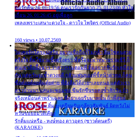
ขอรักคืน 24. 01:19:56 คนเรารักกันยาก 25. 01:23:06 หัวใจ
เถื่อน 26. 01:26:45 อยู่เพื่อลูก
เพลงเพราะเสนาะดวงใจ - ดาวใจ ไพจิตร (Official Audio)
160 views • 10.07.2569
ไม่เคยรักใครแน่หรือ อยากเชื่อถือก็ไม่กล้า ติ๋มใช่คนสวย
ตรึงใจ ติ๋มใช่งามซึ้งตรึงตรา พี่หรือจะมาหมายร่วมชีวี ก็
คนเขาลืออื้อฉาว ว่าสาวๆรุมตอมพี่ ติ๋มอยากรับรักเหมือน
กัน แต่หวั่นจะช้ำดวงฤดี กลัวแฟนของพี่ชี้หน้าด่าทอ ก็คน
ชื่อต๋อยต้อยตุ้มตุ๋ยต่าย พี่ยังลืมได้ง่ายๆเลยหนอ แค่ตัวเรา
สาวบ้านนา แสนจะซอมซ่อ ขืนรักขืนรอคงช้ำสักวัน ถ้า
จริงเหมือนคำพร่ำเฉลย พี่อย่าเฉยรีบมาหมั้น ถ้าพี่สู่ขอ
ตามธรรมเนียม ติ๋มจะเตรียมรับเกลียวสัมพันธ์ ผิดหวังไม่
หวั่นขอยอมได้เคียง
รักติ๋มแน่หรือ - หงษ์ทอง ดาวอุดร (ซาวด์ดนตรี)
(KARAOKE)