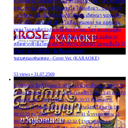
คู่แฟนเพลง ไม่เคยคิดว่าเก่ง หรือดังกว่าใคร..ใคร พระคุณ
ผู้ฟัง เท่านั้นยิ่งใหญ่ ที่เป็นแรงใจ ให้ผมดังมา.. ขอ องค์เท
วา สถิตฟากฟ้ายิ่งใหญ่ คุ้มภัยให้ท่าน เถิดหนา ขอจงเชื่อ
ใจ ไว้เถิดว่า ตราบชั่วชีวา ไม่ลืมแฟนเพลง ขอ อยู่คู่แฟน
เพลง ไม่เคยคิดว่าเก่ง หรือดังกว่าใคร..ใคร พระคุณผู้ฟัง
เท่านั้นยิ่งใหญ่ ที่เป็นแรงใจ ให้ผมดังมา.. ขอ องค์เทวา
สถิตฟากฟ้ายิ่งใหญ่ คุ้มภัยให้ท่าน เถิดหนา ขอจงเชื่อใจ ไว้
เถิดว่า ตราบชั่วชีวา ไม่ลืมแฟนเพลง
ขอบคุณแฟนเพลง - Cover Ver. (KARAOKE)
53 views • 31.07.2569
1. 00:00:00 ยินดีรับเดน 2. 00:03:44 น้ำตาอีสาน 3. 00:07:51
กิ่งทองใบหยก 4. 00:10:35 น้ำนิ่งไหลลึก 5. 00:13:49 ลานรัก
ลานเท 6. 00:17:06 จำใจจาก 7. 00:20:53 คืนฝนตก 8.
00:25:16 น้ำลงเดือนยี่ 9. 00:28:47 โสนน้อยเรือนงาม 10.
00:32:29 ตอไม้ที่ตายแล้ว 11. 00:35:41 น้ำกรดแช่เย็น 12.
00:39:08 อยากฟังซ้ำ 13. 00:42:32 รู้ว่าเขาหลอก 14.