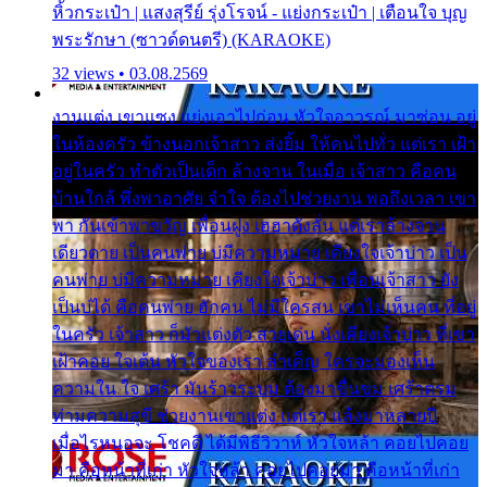
หิ้วกระเป๋า | แสงสุรีย์ รุ่งโรจน์ - แย่งกระเป๋า | เตือนใจ บุญ
พระรักษา (ซาวด์ดนตรี) (KARAOKE)
32 views • 03.08.2569
งานแต่ง เขาแซง แย่งเอาไปก่อน หัวใจอาวรณ์ มาซ่อน อยู่
ในห้องครัว ข้างนอกเจ้าสาว ส่งยิ้ม ให้คนไปทั่ว แต่เรา เฝ้า
อยู่ในครัว ทำตัวเป็นเด็ก ล้างจาน ในเมื่อ เจ้าสาว คือคน
บ้านใกล้ พึ่งพาอาศัย จำใจ ต้องไปช่วยงาน พอถึงเวลา เขา
พา กันเข้าพาขวัญ เพื่อนฝูง เฮฮาดังลั่น แต่เราล้างจาน
เดียวดาย เป็นคนพ่าย บ่มีความหมาย เคียงใจเจ้าบ่าว เป็น
คนพ่าย บ่มีความหมาย เคียงใจเจ้าบ่าว เพื่อนเจ้าสาว ยัง
เป็นบ่ได้ คือคนพ่าย ฮักคน ไม่มีใครสน เขาไม่เห็นคน ที่อยู่
ในครัว เจ้าสาว ก็มัวแต่งตัว สวยเด่น นั่งเคียงเจ้าบ่าว ที่เขา
เฝ้าคอย ใจเต้น หัวใจของเรา ลำเค็ญ ใครจะมองเห็น
ความใน ใจ เศร้า มันร้าวระบม ต้องมาขื่นขม เศร้าตรม
ท่ามความสุขี ช่วยงานเขาแต่ง แต่เรา แล้งมาหลายปี
เมื่อไรหนอจะ โชคดี ได้มีพิธีวิวาห์ หัวใจหล้า คอยไปคอย
มา คือหน้าที่เก่า หัวใจหล้า คอยไปคอยมา คือหน้าที่เก่า