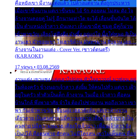
คือหยังเขา มีงานแต่งแล้ว ไปล้างแต่จาน ดั่งถูกประหาร
เมื่อเขาชื่นบาน แต่เราขื่นขม โอ้ รัก ลอยลม ไม่สม ดัง ใจ
ล้างจานคอยคู่ ไม่รู้ อีกนานเท่าใด จะได้ เลื่อนขั้นบันได ได้
เป็น ตำแหน่งเจ้าสาว มันเหงา เห็นเขามีคู่ ซมดู มีคู่ก็ม่วน
เข้าพาขวัญ เสียงโห่ตึงตึง มันซึ้ง อยู่แก่ใจ มื้อใด๋หนอ สิเป็น
งานเฮา มัวซอยเขา ใจเฮาซิด้าน มันทรมาน จับจาน เอย…
ล้างจานในงานแต่ง - Cover Ver. (ซาวด์ดนตรี)
(KARAOKE)
17 views • 03.08.2569
งานแต่ง เขาแซง แย่งเอาไปก่อน หัวใจอาวรณ์ มาซ่อน อยู่
ในห้องครัว ข้างนอกเจ้าสาว ส่งยิ้ม ให้คนไปทั่ว แต่เรา เฝ้า
อยู่ในครัว ทำตัวเป็นเด็ก ล้างจาน ในเมื่อ เจ้าสาว คือคน
บ้านใกล้ พึ่งพาอาศัย จำใจ ต้องไปช่วยงาน พอถึงเวลา เขา
พา กันเข้าพาขวัญ เพื่อนฝูง เฮฮาดังลั่น แต่เราล้างจาน
เดียวดาย เป็นคนพ่าย บ่มีความหมาย เคียงใจเจ้าบ่าว เป็น
คนพ่าย บ่มีความหมาย เคียงใจเจ้าบ่าว เพื่อนเจ้าสาว ยัง
เป็นบ่ได้ คือคนพ่าย ฮักคน ไม่มีใครสน เขาไม่เห็นคน ที่อยู่