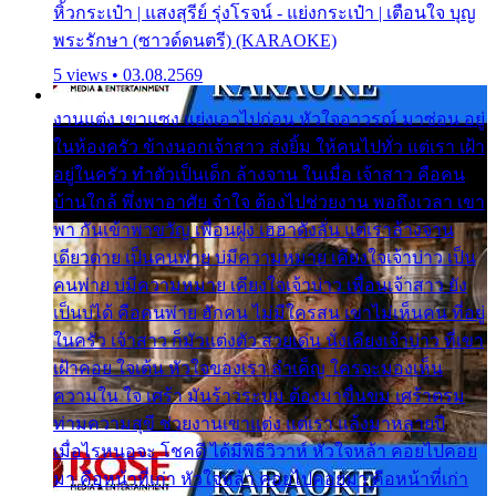
หิ้วกระเป๋า | แสงสุรีย์ รุ่งโรจน์ - แย่งกระเป๋า | เตือนใจ บุญ
พระรักษา (ซาวด์ดนตรี) (KARAOKE)
5 views • 03.08.2569
งานแต่ง เขาแซง แย่งเอาไปก่อน หัวใจอาวรณ์ มาซ่อน อยู่
ในห้องครัว ข้างนอกเจ้าสาว ส่งยิ้ม ให้คนไปทั่ว แต่เรา เฝ้า
อยู่ในครัว ทำตัวเป็นเด็ก ล้างจาน ในเมื่อ เจ้าสาว คือคน
บ้านใกล้ พึ่งพาอาศัย จำใจ ต้องไปช่วยงาน พอถึงเวลา เขา
พา กันเข้าพาขวัญ เพื่อนฝูง เฮฮาดังลั่น แต่เราล้างจาน
เดียวดาย เป็นคนพ่าย บ่มีความหมาย เคียงใจเจ้าบ่าว เป็น
คนพ่าย บ่มีความหมาย เคียงใจเจ้าบ่าว เพื่อนเจ้าสาว ยัง
เป็นบ่ได้ คือคนพ่าย ฮักคน ไม่มีใครสน เขาไม่เห็นคน ที่อยู่
ในครัว เจ้าสาว ก็มัวแต่งตัว สวยเด่น นั่งเคียงเจ้าบ่าว ที่เขา
เฝ้าคอย ใจเต้น หัวใจของเรา ลำเค็ญ ใครจะมองเห็น
ความใน ใจ เศร้า มันร้าวระบม ต้องมาขื่นขม เศร้าตรม
ท่ามความสุขี ช่วยงานเขาแต่ง แต่เรา แล้งมาหลายปี
เมื่อไรหนอจะ โชคดี ได้มีพิธีวิวาห์ หัวใจหล้า คอยไปคอย
มา คือหน้าที่เก่า หัวใจหล้า คอยไปคอยมา คือหน้าที่เก่า