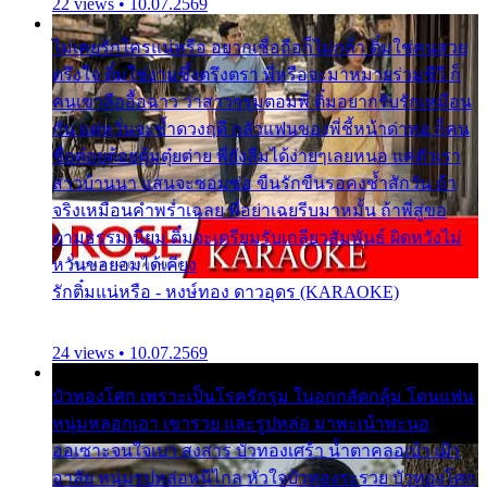
22 views • 10.07.2569
ไม่เคยรักใครแน่หรือ อยากเชื่อถือก็ไม่กล้า ติ๋มใช่คนสวย
ตรึงใจ ติ๋มใช่งามซึ้งตรึงตรา พี่หรือจะมาหมายร่วมชีวี ก็
คนเขาลืออื้อฉาว ว่าสาวๆรุมตอมพี่ ติ๋มอยากรับรักเหมือน
กัน แต่หวั่นจะช้ำดวงฤดี กลัวแฟนของพี่ชี้หน้าด่าทอ ก็คน
ชื่อต๋อยต้อยตุ้มตุ๋ยต่าย พี่ยังลืมได้ง่ายๆเลยหนอ แค่ตัวเรา
สาวบ้านนา แสนจะซอมซ่อ ขืนรักขืนรอคงช้ำสักวัน ถ้า
จริงเหมือนคำพร่ำเฉลย พี่อย่าเฉยรีบมาหมั้น ถ้าพี่สู่ขอ
ตามธรรมเนียม ติ๋มจะเตรียมรับเกลียวสัมพันธ์ ผิดหวังไม่
หวั่นขอยอมได้เคียง
รักติ๋มแน่หรือ - หงษ์ทอง ดาวอุดร (KARAOKE)
24 views • 10.07.2569
บัวทองโศก เพราะเป็นโรครักรุม ในอกกลัดกลุ้ม โดนแฟน
หนุ่มหลอกเอา เขารวย และรูปหล่อ มาพะเน้าพะนอ
ออเซาะจนใจเบา สงสาร บัวทองเศร้า น้ำตาคลอเบ้า เฝ้า
อาลัย หนุ่มรูปหล่อหนีไกล หัวใจบัวทองระรวย บัวทองโศก