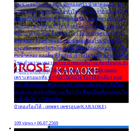
ออเซาะจนใจเบา สงสาร บัวทองเศร้า น้ำตาคลอเบ้า เฝ้า
อาลัย หนุ่มรูปหล่อหนีไกล หัวใจบัวทองระรวย บัวทองโศก
เพราะเป็นโรครักจาง ชีวิตเคว้งคว้าง เมื่อรักห่างร้างไกล
แม่ก็บอก พ่อก็สั่งจะรักใครสักครั้ง อย่าไปหวังความรวย
พลั้งไปใครจะช่วย ซื้อเปลมาไกว ให้ลูกบัวทอง เวรกรรม
ตามสนอง จึงเศร้าหมอง กลีบบัวทองต้องโรย บัวทองไม่
ตระหนัก เพราะไม่รักโคลนตม บัวทองท้องกลม เพราะลืม
ตมน้ำคลอง หลงลิ้น ที่สิ้นสัตย์ เจ้าจึงไม่ระมัด หลงกลิ่นลิ้น
โชย คำหวาน เขาวาดโรย บัวทองกลีบโรย ต้องร้อนรุม บัว
มาบานก่อนตูม ดุจไฟสุมร้อนรุมอุรา บัวทองผ่ายผอม
เพราะตรอมฤทัย ข้าวปลาไม่สนใจ ร้องไห้ลูกเดียว หยุด
โศก เสียเถิดทอง พักความเศร้าหมอง เถิดทองจ๋า ถึงใคร
เขาจะว่า ลูกเจ้าเกิดมา จะชื่อว่าไง พี่ขอเป็นเพื่อนปลอบใจ
จะตั้งชื่อให้ ว่าไอ้บังเอิญ
บัวทองร้องไห้ - เทพพร เพชรอุบล(KARAOKE)
109 views • 06.07.2569