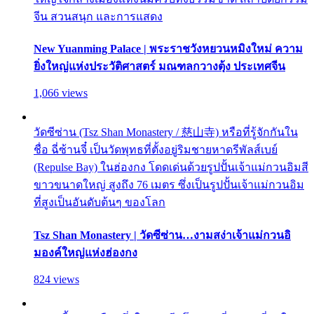
จีน สวนสนุก และการแสดง
New Yuanming Palace | พระราชวังหยวนหมิงใหม่ ความ
ยิ่งใหญ่แห่งประวัติศาสตร์ มณฑลกวางตุ้ง ประเทศจีน
1,066 views
วัดซีซ่าน (Tsz Shan Monastery / 慈山寺) หรือที่รู้จักกันใน
ชื่อ ฉี่ซ้านจี๋ เป็นวัดพุทธที่ตั้งอยู่ริมชายหาดรีพัลส์เบย์
(Repulse Bay) ในฮ่องกง โดดเด่นด้วยรูปปั้นเจ้าแม่กวนอิมสี
ขาวขนาดใหญ่ สูงถึง 76 เมตร ซึ่งเป็นรูปปั้นเจ้าแม่กวนอิม
ที่สูงเป็นอันดับต้นๆ ของโลก
Tsz Shan Monastery | วัดซีซ่าน…งามสง่าเจ้าแม่กวนอิ
มองค์ใหญ่แห่งฮ่องกง
824 views