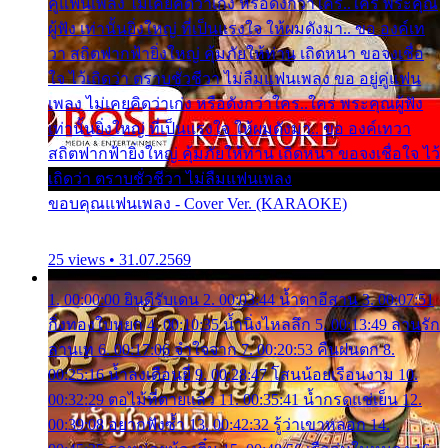
คู่แฟนเพลง ไม่เคยคิดว่าเก่ง หรือดังกว่าใคร..ใคร พระคุณ
ผู้ฟัง เท่านั้นยิ่งใหญ่ ที่เป็นแรงใจ ให้ผมดังมา.. ขอ องค์เท
วา สถิตฟากฟ้ายิ่งใหญ่ คุ้มภัยให้ท่าน เถิดหนา ขอจงเชื่อ
ใจ ไว้เถิดว่า ตราบชั่วชีวา ไม่ลืมแฟนเพลง ขอ อยู่คู่แฟน
เพลง ไม่เคยคิดว่าเก่ง หรือดังกว่าใคร..ใคร พระคุณผู้ฟัง
เท่านั้นยิ่งใหญ่ ที่เป็นแรงใจ ให้ผมดังมา.. ขอ องค์เทวา
สถิตฟากฟ้ายิ่งใหญ่ คุ้มภัยให้ท่าน เถิดหนา ขอจงเชื่อใจ ไว้
เถิดว่า ตราบชั่วชีวา ไม่ลืมแฟนเพลง
ขอบคุณแฟนเพลง - Cover Ver. (KARAOKE)
25 views • 31.07.2569
1. 00:00:00 ยินดีรับเดน 2. 00:03:44 น้ำตาอีสาน 3. 00:07:51
กิ่งทองใบหยก 4. 00:10:35 น้ำนิ่งไหลลึก 5. 00:13:49 ลานรัก
ลานเท 6. 00:17:06 จำใจจาก 7. 00:20:53 คืนฝนตก 8.
00:25:16 น้ำลงเดือนยี่ 9. 00:28:47 โสนน้อยเรือนงาม 10.
00:32:29 ตอไม้ที่ตายแล้ว 11. 00:35:41 น้ำกรดแช่เย็น 12.
00:39:08 อยากฟังซ้ำ 13. 00:42:32 รู้ว่าเขาหลอก 14.