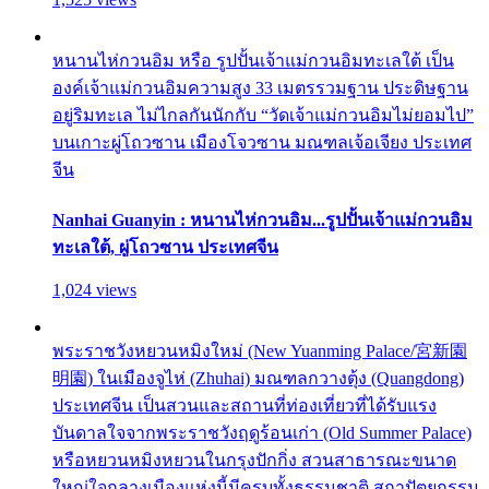
หนานไห่กวนอิม หรือ รูปปั้นเจ้าแม่กวนอิมทะเลใต้ เป็น
องค์เจ้าแม่กวนอิมความสูง 33 เมตรรวมฐาน ประดิษฐาน
อยู่ริมทะเล ไม่ไกลกันนักกับ “วัดเจ้าแม่กวนอิมไม่ยอมไป”
บนเกาะผู่โถวซาน เมืองโจวซาน มณฑลเจ้อเจียง ประเทศ
จีน
Nanhai Guanyin : หนานไห่กวนอิม...รูปปั้นเจ้าแม่กวนอิม
ทะเลใต้, ผู่โถวซาน ประเทศจีน
1,024 views
พระราชวังหยวนหมิงใหม่ (New Yuanming Palace/宮新園
明園) ในเมืองจูไห่ (Zhuhai) มณฑลกวางตุ้ง (Quangdong)
ประเทศจีน เป็นสวนและสถานที่ท่องเที่ยวที่ได้รับแรง
บันดาลใจจากพระราชวังฤดูร้อนเก่า (Old Summer Palace)
หรือหยวนหมิงหยวนในกรุงปักกิ่ง สวนสาธารณะขนาด
ใหญ่ใจกลางเมืองแห่งนี้มีครบทั้งธรรมชาติ สถาปัตยกรรม