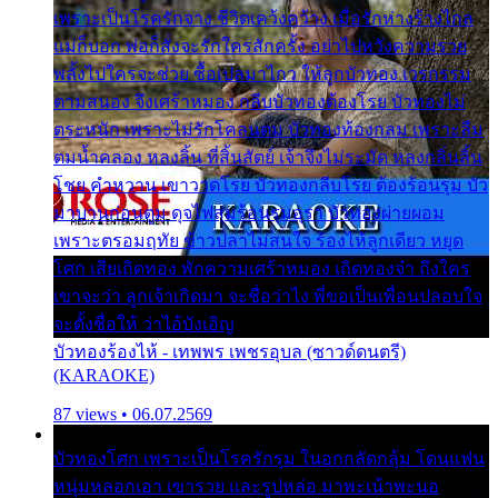
เพราะเป็นโรครักจาง ชีวิตเคว้งคว้าง เมื่อรักห่างร้างไกล
แม่ก็บอก พ่อก็สั่งจะรักใครสักครั้ง อย่าไปหวังความรวย
พลั้งไปใครจะช่วย ซื้อเปลมาไกว ให้ลูกบัวทอง เวรกรรม
ตามสนอง จึงเศร้าหมอง กลีบบัวทองต้องโรย บัวทองไม่
ตระหนัก เพราะไม่รักโคลนตม บัวทองท้องกลม เพราะลืม
ตมน้ำคลอง หลงลิ้น ที่สิ้นสัตย์ เจ้าจึงไม่ระมัด หลงกลิ่นลิ้น
โชย คำหวาน เขาวาดโรย บัวทองกลีบโรย ต้องร้อนรุม บัว
มาบานก่อนตูม ดุจไฟสุมร้อนรุมอุรา บัวทองผ่ายผอม
เพราะตรอมฤทัย ข้าวปลาไม่สนใจ ร้องไห้ลูกเดียว หยุด
โศก เสียเถิดทอง พักความเศร้าหมอง เถิดทองจ๋า ถึงใคร
เขาจะว่า ลูกเจ้าเกิดมา จะชื่อว่าไง พี่ขอเป็นเพื่อนปลอบใจ
จะตั้งชื่อให้ ว่าไอ้บังเอิญ
บัวทองร้องไห้ - เทพพร เพชรอุบล (ซาวด์ดนตรี)
(KARAOKE)
87 views • 06.07.2569
บัวทองโศก เพราะเป็นโรครักรุม ในอกกลัดกลุ้ม โดนแฟน
หนุ่มหลอกเอา เขารวย และรูปหล่อ มาพะเน้าพะนอ