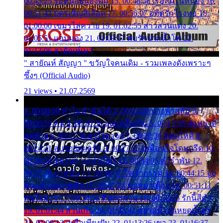
00:45:25 รอหน่อยน้องติ๋ม 15. 00:48:56 เรือล่มในหนอง 16.
00:51:43 บัตรเชิญสีเลือด 17. 00:56:07 อดีตรักโรงทอ 18.
01:00:00 เขมรไล่ควาย 19. 01:02:55 สาวสวนแตง 20.
01:05:51 แอบมอง 21. 01:09:27 พบรักปากน้ำโพ 22.
01:13:06 สายัณห์เมา
" สายัณห์ สัญญา " ขวัญใจคนเดิม - รวมเพลงดังเพราะๆ
ซึ้งๆ (Official Audio)
21 views • 21.07.2569
1. 00:00:00 ทำไมทำฉันได้ 2. 00:03:20 นางฟ้าสลัม 3.
00:06:50 คน 4. 00:10:36 บุญเหลือเกิน 5. 00:13:58 ฝนหยาด
สุดท้าย 6. 00:17:30 ยาใจยาจก 7. 00:20:30 คิดดูให้ดี 8.
00:24:21 ลบรอยแผลรัก 9. 00:27:35 เหมือนใจโดนกรีด 10.
00:30:54 ขบวนการเปาเปียว 11. 00:34:05 คำรำพัน 12.
00:37:20 ปาหนัน 13. 00:40:37 ใจเจ้ากรรม 14. 00:44:15 จูบ
ฉันแล้วจงตายเสีย 15. 00:47:24 ขอสูมาเต๊อะ 16. 00:51:11
คนใจมาร 17. 00:54:50 คืนทรมาน 18. 00:58:25 รักนี้สีดำ
19. 01:01:44 ส่วนเกิน 20. 01:05:42 หยาดน้ำฝนหยดน้ำตา
21. 01:09:13 เหลือเพียงฝัน 22. 01:13:26 เขา 23. 01:16:37