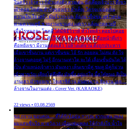
ในครัว เจ้าสาว ก็มัวแต่งตัว สวยเด่น นั่งเคียงเจ้าบ่าว ที่เขา
เฝ้าคอย ใจเต้น หัวใจของเรา ลำเค็ญ ใครจะมองเห็น
ความใน ใจ เศร้า มันร้าวระบม ต้องมาขื่นขม เศร้าตรม
ท่ามความสุขี ช่วยงานเขาแต่ง แต่เรา แล้งมาหลายปี
เมื่อไรหนอจะ โชคดี ได้มีพิธีวิวาห์ หัวใจหล้า คอยไปคอย
มา คือหน้าที่เก่า หัวใจหล้า คอยไปคอยมา คือหน้าที่เก่า
คือหยังเขา มีงานแต่งแล้ว ไปล้างแต่จาน ดั่งถูกประหาร
เมื่อเขาชื่นบาน แต่เราขื่นขม โอ้ รัก ลอยลม ไม่สม ดัง ใจ
ล้างจานคอยคู่ ไม่รู้ อีกนานเท่าใด จะได้ เลื่อนขั้นบันได ได้
เป็น ตำแหน่งเจ้าสาว มันเหงา เห็นเขามีคู่ ซมดู มีคู่ก็ม่วน
เข้าพาขวัญ เสียงโห่ตึงตึง มันซึ้ง อยู่แก่ใจ มื้อใด๋หนอ สิเป็น
งานเฮา มัวซอยเขา ใจเฮาซิด้าน มันทรมาน จับจาน เอย…
ล้างจานในงานแต่ง - Cover Ver. (KARAOKE)
22 views • 03.08.2569
ขอ กราบ ขอบคุณ.... ที่ได้รับไออุ่น การุณ จากแฟน เพลง
ผมแสนชื่นใจ หายวังเวง เมื่อแฟนเพลง ให้กำลังใจ น้ำใจ