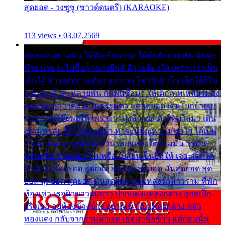
สุดยอด - วงซูซู (ซาวด์ดนตรี) (KARAOKE)
113 views • 03.07.2569
พ่อส่งเงินสามพัน ให้ฉันเรียนราม ได้อีกสักสามพัน ฉันคง
บ๊าย บาย จะไปซื้อกางเกงยีนส์ ลีวายส์มาใส่ เพราะเราเป็น
เด็กใต้ ลีวายส์อย่างเดียว อยากจะโชว์ถึงหิวโซ เด็กใต้ก็ไม่
หวั่น ตกตัวละหลายพัน กัดฟันซื้อมา ให้เด็กเทพเหลียวมอง
และต้องรู้ว่า เด็กใต้ไม่ธรรมดา แต่สุดยอด เดินโยกย้ายเย
ยวน กวนโอ๊ยพอได้ เพราะว่านุ่งลีวายส์ ตัวใหม่ใส่มา เดิน
เข้ามหาลัย จิ๊กโก๊มองหน้า ท่าจะมีปัญหา ไม่พอใจ ได้เป็น
เรื่องแน่นอน แต่ฉันไม่หวั่น เลยแหลงใต้ถามมัน ว่ามัน
พรั่นพรือ มันตอบว่าไม่พรื่อ เปลี่ยนเป็นยิ้มให้ เจอะเด็กใต้
ด้วยกัน ก็เลยรอด สุดยอด สุดยอด สุดยอด มันสุดยอด สุด
ยอด สุดยอด สุดยอด มันสุดยอด แอบหลงรักสาวราม ที่พัก
ห้องเช่า เธอผิวขาวผมยาว ปากแดงแหลงกลาง ถูกสเป็ก
จริงเธอ อยู่ห้องข้างข้าง อยากเข้าไปแหลงกลาง กลัว
ทองแดง กลับจากรามมาเจอ เธอมาซื้อข้าว แต่ก่อนนั้น