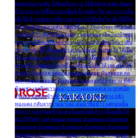
พ่อส่งเงินสามพัน ให้ฉันเรียนราม ได้อีกสักสามพัน ฉันคง
บ๊าย บาย จะไปซื้อกางเกงยีนส์ ลีวายส์มาใส่ เพราะเราเป็น
เด็กใต้ ลีวายส์อย่างเดียว อยากจะโชว์ถึงหิวโซ เด็กใต้ก็ไม่
หวั่น ตกตัวละหลายพัน กัดฟันซื้อมา ให้เด็กเทพเหลียวมอง
และต้องรู้ว่า เด็กใต้ไม่ธรรมดา แต่สุดยอด เดินโยกย้ายเย
ยวน กวนโอ๊ยพอได้ เพราะว่านุ่งลีวายส์ ตัวใหม่ใส่มา เดิน
เข้ามหาลัย จิ๊กโก๊มองหน้า ท่าจะมีปัญหา ไม่พอใจ ได้เป็น
เรื่องแน่นอน แต่ฉันไม่หวั่น เลยแหลงใต้ถามมัน ว่ามัน
พรั่นพรือ มันตอบว่าไม่พรื่อ เปลี่ยนเป็นยิ้มให้ เจอะเด็กใต้
ด้วยกัน ก็เลยรอด สุดยอด สุดยอด สุดยอด มันสุดยอด สุด
ยอด สุดยอด สุดยอด มันสุดยอด แอบหลงรักสาวราม ที่พัก
ห้องเช่า เธอผิวขาวผมยาว ปากแดงแหลงกลาง ถูกสเป็ก
จริงเธอ อยู่ห้องข้างข้าง อยากเข้าไปแหลงกลาง กลัว
ทองแดง กลับจากรามมาเจอ เธอมาซื้อข้าว แต่ก่อนนั้น
สองเรา เจอะกันครั้งใด เธอไม่เคยไยดี คราวนี้เธอยิ้มให้
ต้องให้ใส่ลีวายส์ สุดยอด สุดยอด มันสุดยอด มันสุดยอด
มันสุดยอด มันสุดยอด มันสุดยอด มันสุดยอด มันสุดยอด
มันสุดยอด มันสุดยอด มันสุดยอด มันสุดยอด มันสุดยอด