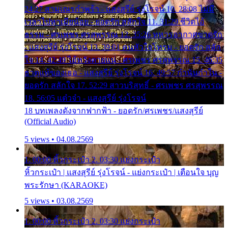
24:27 สามเณรกำพร้า - แสงสุรีย์ รุ่งโรจน์ 10. 28:08 ไม่มี
เวลาไปหาเมียน้อย - ยอดรัก สลักใจ 11. 31:29 ชีวิตไอ้
ธรรม - ศรเพชร ศรสุพรรณ 12. 35:26 ทหารอากาศขาดรัก
- แสงสุรีย์ รุ่งโรจน์ 13. 39:01 คนหัวใจโทรม - ยอดรัก สลัก
ใจ 14. 42:49 ไอ้หวังตายแน่ - ศรเพชร ศรสุพรรณ 15. 46:35
ธาตุแท้ของเธอ - แสงสุรีย์ รุ่งโรจน์ 16. 49:57 กำนันกำใน -
ยอดรัก สลักใจ 17. 52:29 สาวบริสุทธิ์ - ศรเพชร ศรสุพรรณ
18. 56:05 แต๋วจ๋า - แสงสุรีย์ รุ่งโรจน์
18 บทเพลงดังจากฟากฟ้า - ยอดรัก/ศรเพชร/แสงสุรีย์
(Official Audio)
5 views • 04.08.2569
1. 00:00 หิ้วกระเป๋า 2. 03:30 แย่งกระเป๋า
หิ้วกระเป๋า | แสงสุรีย์ รุ่งโรจน์ - แย่งกระเป๋า | เตือนใจ บุญ
พระรักษา (KARAOKE)
5 views • 03.08.2569
1. 00:00 หิ้วกระเป๋า 2. 03:30 แย่งกระเป๋า