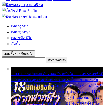
เพลงลูกทุ่ง
เพลงลูกกรุง
เพลงเพื่อชีวิต
อัลบั้ม
เพลงทั้งหมด
Music All
ค้นหา
Search
1. 00:00 สามสิบยังแจ๋ว - ยอดรัก สลักใจ 2. 02:49 รักมาห้าปี
- ศรเพชร ศรสุพรรณ 3. 05:57 รักสาวเสื้อลาย - แสงสุรีย์
รุ่งโรจน์ 4. 09:51 รักสะท้านดินสะเทือน - ยอดรัก สลักใจ 5.
12:23 มอเตอร์ไซค์ทำหล่น - ศรเพชร ศรสุพรรณ 6. 14:49
หิ้วกระเป๋า - แสงสุรีย์ รุ่งโรจน์ 7. 17:57 รักเผื่อเลือก - ยอด
รัก สลักใจ 8. 21:21 น้ำตาไอ้หนุ่ม - ศรเพชร ศรสุพรรณ 9.