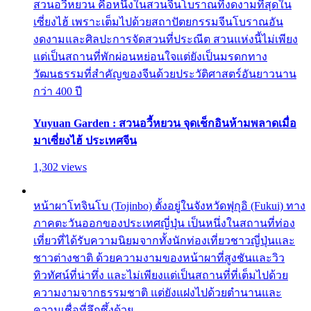
สวนอวี้หยวน คือหนึ่งในสวนจีนโบราณที่งดงามที่สุดใน
เซี่ยงไฮ้ เพราะเต็มไปด้วยสถาปัตยกรรมจีนโบราณอัน
งดงามและศิลปะการจัดสวนที่ประณีต สวนแห่งนี้ไม่เพียง
แต่เป็นสถานที่พักผ่อนหย่อนใจแต่ยังเป็นมรดกทาง
วัฒนธรรมที่สำคัญของจีนด้วยประวัติศาสตร์อันยาวนาน
กว่า 400 ปี
Yuyuan Garden : สวนอวี้หยวน จุดเช็กอินห้ามพลาดเมื่อ
มาเซี่ยงไฮ้ ประเทศจีน
1,302 views
หน้าผาโทจินโบ (Tojinbo) ตั้งอยู่ในจังหวัดฟุกุอิ (Fukui) ทาง
ภาคตะวันออกของประเทศญี่ปุ่น เป็นหนึ่งในสถานที่ท่อง
เที่ยวที่ได้รับความนิยมจากทั้งนักท่องเที่ยวชาวญี่ปุ่นและ
ชาวต่างชาติ ด้วยความงามของหน้าผาที่สูงชันและวิว
ทิวทัศน์ที่น่าทึ่ง และไม่เพียงแต่เป็นสถานที่ที่เต็มไปด้วย
ความงามจากธรรมชาติ แต่ยังแฝงไปด้วยตำนานและ
ความเชื่อที่ลึกซึ้งด้วย