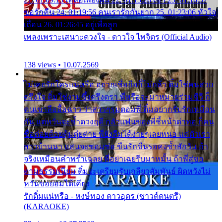
ขอรักคืน 24. 01:19:56 คนเรารักกันยาก 25. 01:23:06 หัวใจ
เถื่อน 26. 01:26:45 อยู่เพื่อลูก
เพลงเพราะเสนาะดวงใจ - ดาวใจ ไพจิตร (Official Audio)
138 views • 10.07.2569
ไม่เคยรักใครแน่หรือ อยากเชื่อถือก็ไม่กล้า ติ๋มใช่คนสวย
ตรึงใจ ติ๋มใช่งามซึ้งตรึงตรา พี่หรือจะมาหมายร่วมชีวี ก็
คนเขาลืออื้อฉาว ว่าสาวๆรุมตอมพี่ ติ๋มอยากรับรักเหมือน
กัน แต่หวั่นจะช้ำดวงฤดี กลัวแฟนของพี่ชี้หน้าด่าทอ ก็คน
ชื่อต๋อยต้อยตุ้มตุ๋ยต่าย พี่ยังลืมได้ง่ายๆเลยหนอ แค่ตัวเรา
สาวบ้านนา แสนจะซอมซ่อ ขืนรักขืนรอคงช้ำสักวัน ถ้า
จริงเหมือนคำพร่ำเฉลย พี่อย่าเฉยรีบมาหมั้น ถ้าพี่สู่ขอ
ตามธรรมเนียม ติ๋มจะเตรียมรับเกลียวสัมพันธ์ ผิดหวังไม่
หวั่นขอยอมได้เคียง
รักติ๋มแน่หรือ - หงษ์ทอง ดาวอุดร (ซาวด์ดนตรี)
(KARAOKE)