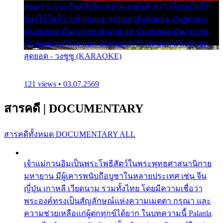
สองเรา เจอะกันครั้งใด เธอไม่เคยไยดี คราวนี้เธอยิ้มให้
ต้องให้ใส่ลีวายส์ สุดยอด สุดยอด มันสุดยอด มันสุดยอด
มันสุดยอด มันสุดยอด มันสุดยอด มันสุดยอด มันสุดยอด
มันสุดยอด มันสุดยอด มันสุดยอด มันสุดยอด มันสุดยอด
สุดยอด - วงซูซู (KARAOKE)
121 views • 03.07.2569
สารคดี
|
DOCUMENTARY
สารคดีทั้งหมด
DOCUMENTARY ALL
เจ้าแม่กวนอิมเป็นพระโพธิสัตว์ในพระพุทธศาสนานิกาย
มหายาน มีผู้เคารพนับถือบูชาในหลายประเทศ เช่น จีน
ญี่ปุ่น เกาหลี เวียดนาม รวมทั้งไทย โดยมีความเชื่อว่า
พระองค์ทรงเป็นสัญลักษณ์แห่งความเมตตา กรุณา และ
ความช่วยเหลือแก่ผู้ตกทุกข์ได้ยาก ในบทความนี้ Palanla