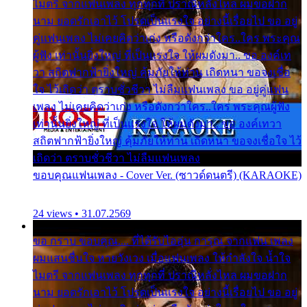
ไมตรี จากแฟนเพลง ทุกทุกที่ ปราณีหลั่งไหล ผมขอฝาก
นาม ยอดรักเอาไว้ โปรดเป็นแรงใจ อย่างนี้เรื่อยไป ขอ อยู่
คู่แฟนเพลง ไม่เคยคิดว่าเก่ง หรือดังกว่าใคร..ใคร พระคุณ
ผู้ฟัง เท่านั้นยิ่งใหญ่ ที่เป็นแรงใจ ให้ผมดังมา.. ขอ องค์เท
วา สถิตฟากฟ้ายิ่งใหญ่ คุ้มภัยให้ท่าน เถิดหนา ขอจงเชื่อ
ใจ ไว้เถิดว่า ตราบชั่วชีวา ไม่ลืมแฟนเพลง ขอ อยู่คู่แฟน
เพลง ไม่เคยคิดว่าเก่ง หรือดังกว่าใคร..ใคร พระคุณผู้ฟัง
เท่านั้นยิ่งใหญ่ ที่เป็นแรงใจ ให้ผมดังมา.. ขอ องค์เทวา
สถิตฟากฟ้ายิ่งใหญ่ คุ้มภัยให้ท่าน เถิดหนา ขอจงเชื่อใจ ไว้
เถิดว่า ตราบชั่วชีวา ไม่ลืมแฟนเพลง
ขอบคุณแฟนเพลง - Cover Ver. (ซาวด์ดนตรี) (KARAOKE)
24 views • 31.07.2569
ขอ กราบ ขอบคุณ.... ที่ได้รับไออุ่น การุณ จากแฟน เพลง
ผมแสนชื่นใจ หายวังเวง เมื่อแฟนเพลง ให้กำลังใจ น้ำใจ
ไมตรี จากแฟนเพลง ทุกทุกที่ ปราณีหลั่งไหล ผมขอฝาก
นาม ยอดรักเอาไว้ โปรดเป็นแรงใจ อย่างนี้เรื่อยไป ขอ อยู่