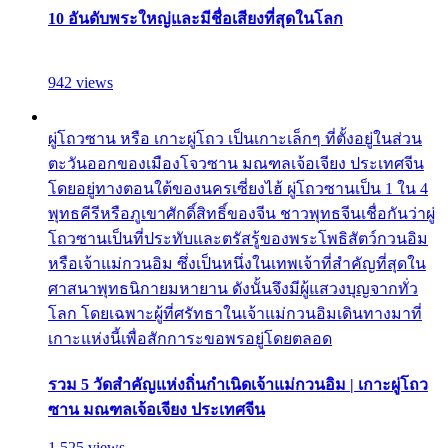
10 อันดับพระใหญ่และมีชื่อเสียงที่สุดในโลก
942 views
ผู่โถวซาน หรือ เกาะผู่โถว เป็นเกาะเล็กๆ ที่ตั้งอยู่ในส่วน
ตะวันออกของเมืองโจวซาน มณฑลเจ้อเจียง ประเทศจีน
โดยอยู่ทางตอนใต้ของนครเซี่ยงไฮ้ ผู่โถวซานเป็น 1 ใน 4
พุทธคีรีหรือภูเขาศักดิ์สิทธิ์ของจีน ชาวพุทธจีนเชื่อกันว่าผู่
โถวซานเป็นที่ประทับและตรัสรู้ของพระโพธิสัตว์กวนอิม
หรือเจ้าแม่กวนอิม ซึ่งเป็นหนึ่งในเทพเจ้าที่สำคัญที่สุดใน
ศาสนาพุทธนิกายมหายาน ดังนั้นจึงมีผู้แสวงบุญจากทั่ว
โลก โดยเฉพาะผู้ที่ศรัทธาในเจ้าแม่กวนอิมเดินทางมาที่
เกาะแห่งนี้เพื่อสักการะขอพรอยู่โดยตลอด
รวม 5 วัดสำคัญแห่งถิ่นกำเนิดเจ้าแม่กวนอิม | เกาะผู่โถว
ซาน มณฑลเจ้อเจียง ประเทศจีน
1,525 views