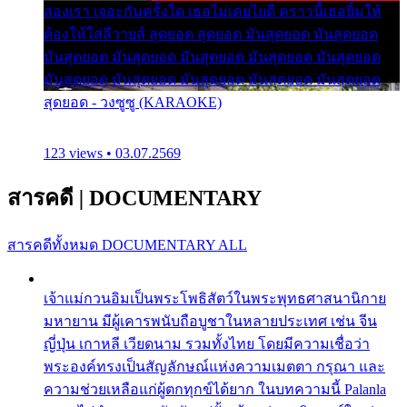
สองเรา เจอะกันครั้งใด เธอไม่เคยไยดี คราวนี้เธอยิ้มให้
ต้องให้ใส่ลีวายส์ สุดยอด สุดยอด มันสุดยอด มันสุดยอด
มันสุดยอด มันสุดยอด มันสุดยอด มันสุดยอด มันสุดยอด
มันสุดยอด มันสุดยอด มันสุดยอด มันสุดยอด มันสุดยอด
สุดยอด - วงซูซู (KARAOKE)
123 views • 03.07.2569
สารคดี
|
DOCUMENTARY
สารคดีทั้งหมด
DOCUMENTARY ALL
เจ้าแม่กวนอิมเป็นพระโพธิสัตว์ในพระพุทธศาสนานิกาย
มหายาน มีผู้เคารพนับถือบูชาในหลายประเทศ เช่น จีน
ญี่ปุ่น เกาหลี เวียดนาม รวมทั้งไทย โดยมีความเชื่อว่า
พระองค์ทรงเป็นสัญลักษณ์แห่งความเมตตา กรุณา และ
ความช่วยเหลือแก่ผู้ตกทุกข์ได้ยาก ในบทความนี้ Palanla