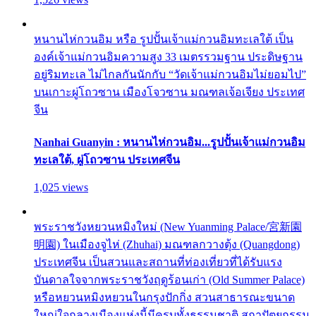
หนานไห่กวนอิม หรือ รูปปั้นเจ้าแม่กวนอิมทะเลใต้ เป็น
องค์เจ้าแม่กวนอิมความสูง 33 เมตรรวมฐาน ประดิษฐาน
อยู่ริมทะเล ไม่ไกลกันนักกับ “วัดเจ้าแม่กวนอิมไม่ยอมไป”
บนเกาะผู่โถวซาน เมืองโจวซาน มณฑลเจ้อเจียง ประเทศ
จีน
Nanhai Guanyin : หนานไห่กวนอิม...รูปปั้นเจ้าแม่กวนอิม
ทะเลใต้, ผู่โถวซาน ประเทศจีน
1,025 views
พระราชวังหยวนหมิงใหม่ (New Yuanming Palace/宮新園
明園) ในเมืองจูไห่ (Zhuhai) มณฑลกวางตุ้ง (Quangdong)
ประเทศจีน เป็นสวนและสถานที่ท่องเที่ยวที่ได้รับแรง
บันดาลใจจากพระราชวังฤดูร้อนเก่า (Old Summer Palace)
หรือหยวนหมิงหยวนในกรุงปักกิ่ง สวนสาธารณะขนาด
ใหญ่ใจกลางเมืองแห่งนี้มีครบทั้งธรรมชาติ สถาปัตยกรรม