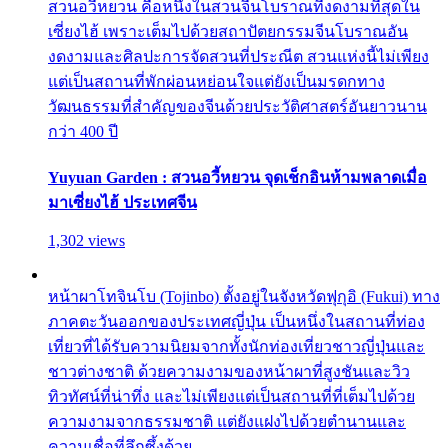
สวนอวี้หยวน คือหนึ่งในสวนจีนโบราณที่งดงามที่สุดใน
เซี่ยงไฮ้ เพราะเต็มไปด้วยสถาปัตยกรรมจีนโบราณอัน
งดงามและศิลปะการจัดสวนที่ประณีต สวนแห่งนี้ไม่เพียง
แต่เป็นสถานที่พักผ่อนหย่อนใจแต่ยังเป็นมรดกทาง
วัฒนธรรมที่สำคัญของจีนด้วยประวัติศาสตร์อันยาวนาน
กว่า 400 ปี
Yuyuan Garden : สวนอวี้หยวน จุดเช็กอินห้ามพลาดเมื่อ
มาเซี่ยงไฮ้ ประเทศจีน
1,302 views
หน้าผาโทจินโบ (Tojinbo) ตั้งอยู่ในจังหวัดฟุกุอิ (Fukui) ทาง
ภาคตะวันออกของประเทศญี่ปุ่น เป็นหนึ่งในสถานที่ท่อง
เที่ยวที่ได้รับความนิยมจากทั้งนักท่องเที่ยวชาวญี่ปุ่นและ
ชาวต่างชาติ ด้วยความงามของหน้าผาที่สูงชันและวิว
ทิวทัศน์ที่น่าทึ่ง และไม่เพียงแต่เป็นสถานที่ที่เต็มไปด้วย
ความงามจากธรรมชาติ แต่ยังแฝงไปด้วยตำนานและ
ความเชื่อที่ลึกซึ้งด้วย