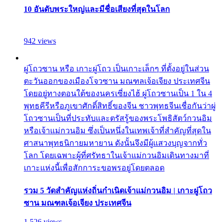
10 อันดับพระใหญ่และมีชื่อเสียงที่สุดในโลก
942 views
ผู่โถวซาน หรือ เกาะผู่โถว เป็นเกาะเล็กๆ ที่ตั้งอยู่ในส่วน
ตะวันออกของเมืองโจวซาน มณฑลเจ้อเจียง ประเทศจีน
โดยอยู่ทางตอนใต้ของนครเซี่ยงไฮ้ ผู่โถวซานเป็น 1 ใน 4
พุทธคีรีหรือภูเขาศักดิ์สิทธิ์ของจีน ชาวพุทธจีนเชื่อกันว่าผู่
โถวซานเป็นที่ประทับและตรัสรู้ของพระโพธิสัตว์กวนอิม
หรือเจ้าแม่กวนอิม ซึ่งเป็นหนึ่งในเทพเจ้าที่สำคัญที่สุดใน
ศาสนาพุทธนิกายมหายาน ดังนั้นจึงมีผู้แสวงบุญจากทั่ว
โลก โดยเฉพาะผู้ที่ศรัทธาในเจ้าแม่กวนอิมเดินทางมาที่
เกาะแห่งนี้เพื่อสักการะขอพรอยู่โดยตลอด
รวม 5 วัดสำคัญแห่งถิ่นกำเนิดเจ้าแม่กวนอิม | เกาะผู่โถว
ซาน มณฑลเจ้อเจียง ประเทศจีน
1,526 views