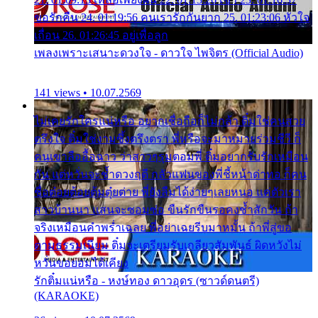
ขอรักคืน 24. 01:19:56 คนเรารักกันยาก 25. 01:23:06 หัวใจ
เถื่อน 26. 01:26:45 อยู่เพื่อลูก
เพลงเพราะเสนาะดวงใจ - ดาวใจ ไพจิตร (Official Audio)
141 views • 10.07.2569
ไม่เคยรักใครแน่หรือ อยากเชื่อถือก็ไม่กล้า ติ๋มใช่คนสวย
ตรึงใจ ติ๋มใช่งามซึ้งตรึงตรา พี่หรือจะมาหมายร่วมชีวี ก็
คนเขาลืออื้อฉาว ว่าสาวๆรุมตอมพี่ ติ๋มอยากรับรักเหมือน
กัน แต่หวั่นจะช้ำดวงฤดี กลัวแฟนของพี่ชี้หน้าด่าทอ ก็คน
ชื่อต๋อยต้อยตุ้มตุ๋ยต่าย พี่ยังลืมได้ง่ายๆเลยหนอ แค่ตัวเรา
สาวบ้านนา แสนจะซอมซ่อ ขืนรักขืนรอคงช้ำสักวัน ถ้า
จริงเหมือนคำพร่ำเฉลย พี่อย่าเฉยรีบมาหมั้น ถ้าพี่สู่ขอ
ตามธรรมเนียม ติ๋มจะเตรียมรับเกลียวสัมพันธ์ ผิดหวังไม่
หวั่นขอยอมได้เคียง
รักติ๋มแน่หรือ - หงษ์ทอง ดาวอุดร (ซาวด์ดนตรี)
(KARAOKE)