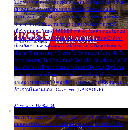
ในครัว เจ้าสาว ก็มัวแต่งตัว สวยเด่น นั่งเคียงเจ้าบ่าว ที่เขา
เฝ้าคอย ใจเต้น หัวใจของเรา ลำเค็ญ ใครจะมองเห็น
ความใน ใจ เศร้า มันร้าวระบม ต้องมาขื่นขม เศร้าตรม
ท่ามความสุขี ช่วยงานเขาแต่ง แต่เรา แล้งมาหลายปี
เมื่อไรหนอจะ โชคดี ได้มีพิธีวิวาห์ หัวใจหล้า คอยไปคอย
มา คือหน้าที่เก่า หัวใจหล้า คอยไปคอยมา คือหน้าที่เก่า
คือหยังเขา มีงานแต่งแล้ว ไปล้างแต่จาน ดั่งถูกประหาร
เมื่อเขาชื่นบาน แต่เราขื่นขม โอ้ รัก ลอยลม ไม่สม ดัง ใจ
ล้างจานคอยคู่ ไม่รู้ อีกนานเท่าใด จะได้ เลื่อนขั้นบันได ได้
เป็น ตำแหน่งเจ้าสาว มันเหงา เห็นเขามีคู่ ซมดู มีคู่ก็ม่วน
เข้าพาขวัญ เสียงโห่ตึงตึง มันซึ้ง อยู่แก่ใจ มื้อใด๋หนอ สิเป็น
งานเฮา มัวซอยเขา ใจเฮาซิด้าน มันทรมาน จับจาน เอย…
ล้างจานในงานแต่ง - Cover Ver. (KARAOKE)
24 views • 03.08.2569
ขอ กราบ ขอบคุณ.... ที่ได้รับไออุ่น การุณ จากแฟน เพลง
ผมแสนชื่นใจ หายวังเวง เมื่อแฟนเพลง ให้กำลังใจ น้ำใจ