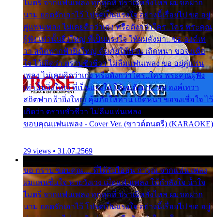
ไมตรี จากแฟนเพลง ทุกทุกที่ ปราณีหลั่งไหล ผมขอฝาก
นาม ยอดรักเอาไว้ โปรดเป็นแรงใจ อย่างนี้เรื่อยไป ขอ อยู่
คู่แฟนเพลง ไม่เคยคิดว่าเก่ง หรือดังกว่าใคร..ใคร พระคุณ
ผู้ฟัง เท่านั้นยิ่งใหญ่ ที่เป็นแรงใจ ให้ผมดังมา.. ขอ องค์เท
วา สถิตฟากฟ้ายิ่งใหญ่ คุ้มภัยให้ท่าน เถิดหนา ขอจงเชื่อ
ใจ ไว้เถิดว่า ตราบชั่วชีวา ไม่ลืมแฟนเพลง ขอ อยู่คู่แฟน
เพลง ไม่เคยคิดว่าเก่ง หรือดังกว่าใคร..ใคร พระคุณผู้ฟัง
เท่านั้นยิ่งใหญ่ ที่เป็นแรงใจ ให้ผมดังมา.. ขอ องค์เทวา
สถิตฟากฟ้ายิ่งใหญ่ คุ้มภัยให้ท่าน เถิดหนา ขอจงเชื่อใจ ไว้
เถิดว่า ตราบชั่วชีวา ไม่ลืมแฟนเพลง
ขอบคุณแฟนเพลง - Cover Ver. (ซาวด์ดนตรี) (KARAOKE)
29 views • 31.07.2569
ขอ กราบ ขอบคุณ.... ที่ได้รับไออุ่น การุณ จากแฟน เพลง
ผมแสนชื่นใจ หายวังเวง เมื่อแฟนเพลง ให้กำลังใจ น้ำใจ
ไมตรี จากแฟนเพลง ทุกทุกที่ ปราณีหลั่งไหล ผมขอฝาก
นาม ยอดรักเอาไว้ โปรดเป็นแรงใจ อย่างนี้เรื่อยไป ขอ อยู่