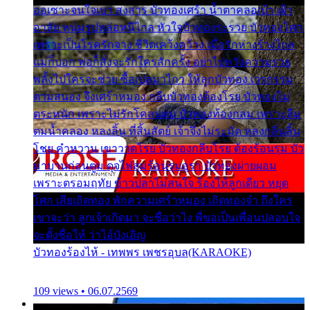
ออเซาะจนใจเบา สงสาร บัวทองเศร้า น้ำตาคลอเบ้า เฝ้า
อาลัย หนุ่มรูปหล่อหนีไกล หัวใจบัวทองระรวย บัวทองโศก
เพราะเป็นโรครักจาง ชีวิตเคว้งคว้าง เมื่อรักห่างร้างไกล
แม่ก็บอก พ่อก็สั่งจะรักใครสักครั้ง อย่าไปหวังความรวย
พลั้งไปใครจะช่วย ซื้อเปลมาไกว ให้ลูกบัวทอง เวรกรรม
ตามสนอง จึงเศร้าหมอง กลีบบัวทองต้องโรย บัวทองไม่
ตระหนัก เพราะไม่รักโคลนตม บัวทองท้องกลม เพราะลืม
ตมน้ำคลอง หลงลิ้น ที่สิ้นสัตย์ เจ้าจึงไม่ระมัด หลงกลิ่นลิ้น
โชย คำหวาน เขาวาดโรย บัวทองกลีบโรย ต้องร้อนรุม บัว
มาบานก่อนตูม ดุจไฟสุมร้อนรุมอุรา บัวทองผ่ายผอม
เพราะตรอมฤทัย ข้าวปลาไม่สนใจ ร้องไห้ลูกเดียว หยุด
โศก เสียเถิดทอง พักความเศร้าหมอง เถิดทองจ๋า ถึงใคร
เขาจะว่า ลูกเจ้าเกิดมา จะชื่อว่าไง พี่ขอเป็นเพื่อนปลอบใจ
จะตั้งชื่อให้ ว่าไอ้บังเอิญ
บัวทองร้องไห้ - เทพพร เพชรอุบล(KARAOKE)
109 views • 06.07.2569