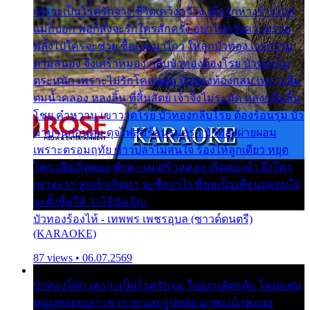
เพราะเป็นโรครักจาง ชีวิตเคว้งคว้าง เมื่อรักห่างร้างไกล
แม่ก็บอก พ่อก็สั่งจะรักใครสักครั้ง อย่าไปหวังความรวย
พลั้งไปใครจะช่วย ซื้อเปลมาไกว ให้ลูกบัวทอง เวรกรรม
ตามสนอง จึงเศร้าหมอง กลีบบัวทองต้องโรย บัวทองไม่
ตระหนัก เพราะไม่รักโคลนตม บัวทองท้องกลม เพราะลืม
ตมน้ำคลอง หลงลิ้น ที่สิ้นสัตย์ เจ้าจึงไม่ระมัด หลงกลิ่นลิ้น
โชย คำหวาน เขาวาดโรย บัวทองกลีบโรย ต้องร้อนรุม บัว
มาบานก่อนตูม ดุจไฟสุมร้อนรุมอุรา บัวทองผ่ายผอม
เพราะตรอมฤทัย ข้าวปลาไม่สนใจ ร้องไห้ลูกเดียว หยุด
โศก เสียเถิดทอง พักความเศร้าหมอง เถิดทองจ๋า ถึงใคร
เขาจะว่า ลูกเจ้าเกิดมา จะชื่อว่าไง พี่ขอเป็นเพื่อนปลอบใจ
จะตั้งชื่อให้ ว่าไอ้บังเอิญ
บัวทองร้องไห้ - เทพพร เพชรอุบล (ซาวด์ดนตรี)
(KARAOKE)
87 views • 06.07.2569
บัวทองโศก เพราะเป็นโรครักรุม ในอกกลัดกลุ้ม โดนแฟน
หนุ่มหลอกเอา เขารวย และรูปหล่อ มาพะเน้าพะนอ