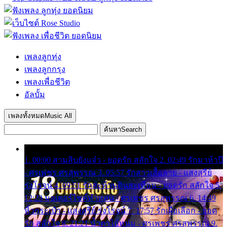
เพลงลูกทุ่ง
เพลงลูกกรุง
เพลงเพื่อชีวิต
อัลบั้ม
เพลงทั้งหมด
Music All
ค้นหา
Search
1. 00:00 สามสิบยังแจ๋ว - ยอดรัก สลักใจ 2. 02:49 รักมาห้าปี
- ศรเพชร ศรสุพรรณ 3. 05:57 รักสาวเสื้อลาย - แสงสุรีย์
รุ่งโรจน์ 4. 09:51 รักสะท้านดินสะเทือน - ยอดรัก สลักใจ 5.
12:23 มอเตอร์ไซค์ทำหล่น - ศรเพชร ศรสุพรรณ 6. 14:49
หิ้วกระเป๋า - แสงสุรีย์ รุ่งโรจน์ 7. 17:57 รักเผื่อเลือก - ยอด
รัก สลักใจ 8. 21:21 น้ำตาไอ้หนุ่ม - ศรเพชร ศรสุพรรณ 9.