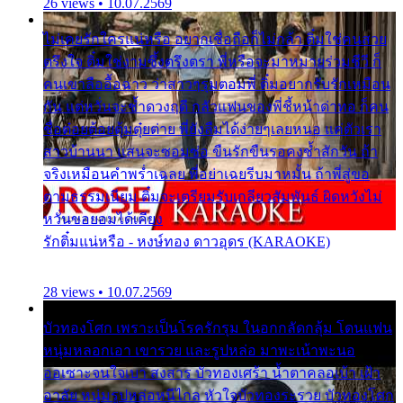
26 views • 10.07.2569
ไม่เคยรักใครแน่หรือ อยากเชื่อถือก็ไม่กล้า ติ๋มใช่คนสวย
ตรึงใจ ติ๋มใช่งามซึ้งตรึงตรา พี่หรือจะมาหมายร่วมชีวี ก็
คนเขาลืออื้อฉาว ว่าสาวๆรุมตอมพี่ ติ๋มอยากรับรักเหมือน
กัน แต่หวั่นจะช้ำดวงฤดี กลัวแฟนของพี่ชี้หน้าด่าทอ ก็คน
ชื่อต๋อยต้อยตุ้มตุ๋ยต่าย พี่ยังลืมได้ง่ายๆเลยหนอ แค่ตัวเรา
สาวบ้านนา แสนจะซอมซ่อ ขืนรักขืนรอคงช้ำสักวัน ถ้า
จริงเหมือนคำพร่ำเฉลย พี่อย่าเฉยรีบมาหมั้น ถ้าพี่สู่ขอ
ตามธรรมเนียม ติ๋มจะเตรียมรับเกลียวสัมพันธ์ ผิดหวังไม่
หวั่นขอยอมได้เคียง
รักติ๋มแน่หรือ - หงษ์ทอง ดาวอุดร (KARAOKE)
28 views • 10.07.2569
บัวทองโศก เพราะเป็นโรครักรุม ในอกกลัดกลุ้ม โดนแฟน
หนุ่มหลอกเอา เขารวย และรูปหล่อ มาพะเน้าพะนอ
ออเซาะจนใจเบา สงสาร บัวทองเศร้า น้ำตาคลอเบ้า เฝ้า
อาลัย หนุ่มรูปหล่อหนีไกล หัวใจบัวทองระรวย บัวทองโศก