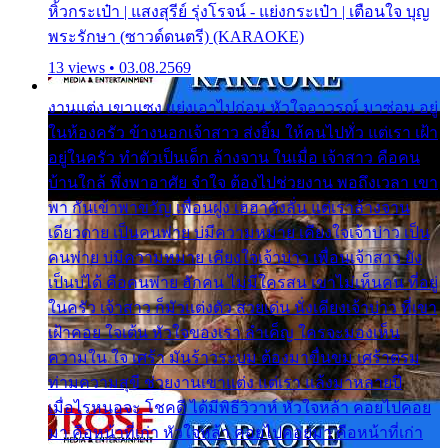
หิ้วกระเป๋า | แสงสุรีย์ รุ่งโรจน์ - แย่งกระเป๋า | เตือนใจ บุญ
พระรักษา (ซาวด์ดนตรี) (KARAOKE)
13 views • 03.08.2569
งานแต่ง เขาแซง แย่งเอาไปก่อน หัวใจอาวรณ์ มาซ่อน อยู่
ในห้องครัว ข้างนอกเจ้าสาว ส่งยิ้ม ให้คนไปทั่ว แต่เรา เฝ้า
อยู่ในครัว ทำตัวเป็นเด็ก ล้างจาน ในเมื่อ เจ้าสาว คือคน
บ้านใกล้ พึ่งพาอาศัย จำใจ ต้องไปช่วยงาน พอถึงเวลา เขา
พา กันเข้าพาขวัญ เพื่อนฝูง เฮฮาดังลั่น แต่เราล้างจาน
เดียวดาย เป็นคนพ่าย บ่มีความหมาย เคียงใจเจ้าบ่าว เป็น
คนพ่าย บ่มีความหมาย เคียงใจเจ้าบ่าว เพื่อนเจ้าสาว ยัง
เป็นบ่ได้ คือคนพ่าย ฮักคน ไม่มีใครสน เขาไม่เห็นคน ที่อยู่
ในครัว เจ้าสาว ก็มัวแต่งตัว สวยเด่น นั่งเคียงเจ้าบ่าว ที่เขา
เฝ้าคอย ใจเต้น หัวใจของเรา ลำเค็ญ ใครจะมองเห็น
ความใน ใจ เศร้า มันร้าวระบม ต้องมาขื่นขม เศร้าตรม
ท่ามความสุขี ช่วยงานเขาแต่ง แต่เรา แล้งมาหลายปี
เมื่อไรหนอจะ โชคดี ได้มีพิธีวิวาห์ หัวใจหล้า คอยไปคอย
มา คือหน้าที่เก่า หัวใจหล้า คอยไปคอยมา คือหน้าที่เก่า