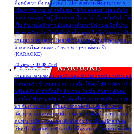
คือหยังเขา มีงานแต่งแล้ว ไปล้างแต่จาน ดั่งถูกประหาร
เมื่อเขาชื่นบาน แต่เราขื่นขม โอ้ รัก ลอยลม ไม่สม ดัง ใจ
ล้างจานคอยคู่ ไม่รู้ อีกนานเท่าใด จะได้ เลื่อนขั้นบันได ได้
เป็น ตำแหน่งเจ้าสาว มันเหงา เห็นเขามีคู่ ซมดู มีคู่ก็ม่วน
เข้าพาขวัญ เสียงโห่ตึงตึง มันซึ้ง อยู่แก่ใจ มื้อใด๋หนอ สิเป็น
งานเฮา มัวซอยเขา ใจเฮาซิด้าน มันทรมาน จับจาน เอย…
ล้างจานในงานแต่ง - Cover Ver. (ซาวด์ดนตรี)
(KARAOKE)
20 views • 03.08.2569
งานแต่ง เขาแซง แย่งเอาไปก่อน หัวใจอาวรณ์ มาซ่อน อยู่
ในห้องครัว ข้างนอกเจ้าสาว ส่งยิ้ม ให้คนไปทั่ว แต่เรา เฝ้า
อยู่ในครัว ทำตัวเป็นเด็ก ล้างจาน ในเมื่อ เจ้าสาว คือคน
บ้านใกล้ พึ่งพาอาศัย จำใจ ต้องไปช่วยงาน พอถึงเวลา เขา
พา กันเข้าพาขวัญ เพื่อนฝูง เฮฮาดังลั่น แต่เราล้างจาน
เดียวดาย เป็นคนพ่าย บ่มีความหมาย เคียงใจเจ้าบ่าว เป็น
คนพ่าย บ่มีความหมาย เคียงใจเจ้าบ่าว เพื่อนเจ้าสาว ยัง
เป็นบ่ได้ คือคนพ่าย ฮักคน ไม่มีใครสน เขาไม่เห็นคน ที่อยู่