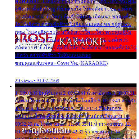
คู่แฟนเพลง ไม่เคยคิดว่าเก่ง หรือดังกว่าใคร..ใคร พระคุณ
ผู้ฟัง เท่านั้นยิ่งใหญ่ ที่เป็นแรงใจ ให้ผมดังมา.. ขอ องค์เท
วา สถิตฟากฟ้ายิ่งใหญ่ คุ้มภัยให้ท่าน เถิดหนา ขอจงเชื่อ
ใจ ไว้เถิดว่า ตราบชั่วชีวา ไม่ลืมแฟนเพลง ขอ อยู่คู่แฟน
เพลง ไม่เคยคิดว่าเก่ง หรือดังกว่าใคร..ใคร พระคุณผู้ฟัง
เท่านั้นยิ่งใหญ่ ที่เป็นแรงใจ ให้ผมดังมา.. ขอ องค์เทวา
สถิตฟากฟ้ายิ่งใหญ่ คุ้มภัยให้ท่าน เถิดหนา ขอจงเชื่อใจ ไว้
เถิดว่า ตราบชั่วชีวา ไม่ลืมแฟนเพลง
ขอบคุณแฟนเพลง - Cover Ver. (KARAOKE)
29 views • 31.07.2569
1. 00:00:00 ยินดีรับเดน 2. 00:03:44 น้ำตาอีสาน 3. 00:07:51
กิ่งทองใบหยก 4. 00:10:35 น้ำนิ่งไหลลึก 5. 00:13:49 ลานรัก
ลานเท 6. 00:17:06 จำใจจาก 7. 00:20:53 คืนฝนตก 8.
00:25:16 น้ำลงเดือนยี่ 9. 00:28:47 โสนน้อยเรือนงาม 10.
00:32:29 ตอไม้ที่ตายแล้ว 11. 00:35:41 น้ำกรดแช่เย็น 12.
00:39:08 อยากฟังซ้ำ 13. 00:42:32 รู้ว่าเขาหลอก 14.