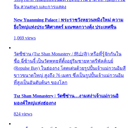
จีน สวนสนุก และการแสดง
New Yuanming Palace | พระราชวังหยวนหมิงใหม่ ความ
ยิ่งใหญ่แห่งประวัติศาสตร์ มณฑลกวางตุ้ง ประเทศจีน
1,069 views
วัดซีซ่าน (Tsz Shan Monastery / 慈山寺) หรือที่รู้จักกันใน
ชื่อ ฉี่ซ้านจี๋ เป็นวัดพุทธที่ตั้งอยู่ริมชายหาดรีพัลส์เบย์
(Repulse Bay) ในฮ่องกง โดดเด่นด้วยรูปปั้นเจ้าแม่กวนอิมสี
ขาวขนาดใหญ่ สูงถึง 76 เมตร ซึ่งเป็นรูปปั้นเจ้าแม่กวนอิม
ที่สูงเป็นอันดับต้นๆ ของโลก
Tsz Shan Monastery | วัดซีซ่าน…งามสง่าเจ้าแม่กวนอิ
มองค์ใหญ่แห่งฮ่องกง
824 views