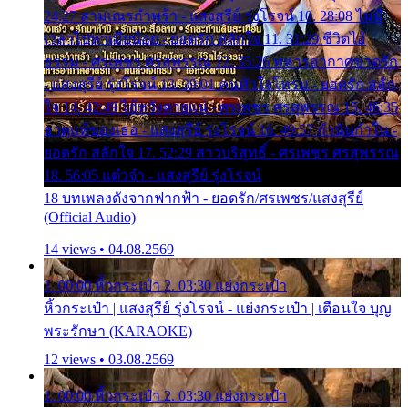
24:27 สามเณรกำพร้า - แสงสุรีย์ รุ่งโรจน์ 10. 28:08 ไม่มี
เวลาไปหาเมียน้อย - ยอดรัก สลักใจ 11. 31:29 ชีวิตไอ้
ธรรม - ศรเพชร ศรสุพรรณ 12. 35:26 ทหารอากาศขาดรัก
- แสงสุรีย์ รุ่งโรจน์ 13. 39:01 คนหัวใจโทรม - ยอดรัก สลัก
ใจ 14. 42:49 ไอ้หวังตายแน่ - ศรเพชร ศรสุพรรณ 15. 46:35
ธาตุแท้ของเธอ - แสงสุรีย์ รุ่งโรจน์ 16. 49:57 กำนันกำใน -
ยอดรัก สลักใจ 17. 52:29 สาวบริสุทธิ์ - ศรเพชร ศรสุพรรณ
18. 56:05 แต๋วจ๋า - แสงสุรีย์ รุ่งโรจน์
18 บทเพลงดังจากฟากฟ้า - ยอดรัก/ศรเพชร/แสงสุรีย์
(Official Audio)
14 views • 04.08.2569
1. 00:00 หิ้วกระเป๋า 2. 03:30 แย่งกระเป๋า
หิ้วกระเป๋า | แสงสุรีย์ รุ่งโรจน์ - แย่งกระเป๋า | เตือนใจ บุญ
พระรักษา (KARAOKE)
12 views • 03.08.2569
1. 00:00 หิ้วกระเป๋า 2. 03:30 แย่งกระเป๋า