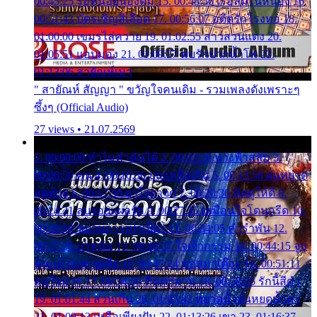
00:45:25 รอหน่อยน้องติ๋ม 15. 00:48:56 เรือล่มในหนอง 16.
00:51:43 บัตรเชิญสีเลือด 17. 00:56:07 อดีตรักโรงทอ 18.
01:00:00 เขมรไล่ควาย 19. 01:02:55 สาวสวนแตง 20.
01:05:51 แอบมอง 21. 01:09:27 พบรักปากน้ำโพ 22.
01:13:06 สายัณห์เมา
" สายัณห์ สัญญา " ขวัญใจคนเดิม - รวมเพลงดังเพราะๆ
ซึ้งๆ (Official Audio)
27 views • 21.07.2569
1. 00:00:00 ทำไมทำฉันได้ 2. 00:03:20 นางฟ้าสลัม 3.
00:06:50 คน 4. 00:10:36 บุญเหลือเกิน 5. 00:13:58 ฝนหยาด
สุดท้าย 6. 00:17:30 ยาใจยาจก 7. 00:20:30 คิดดูให้ดี 8.
00:24:21 ลบรอยแผลรัก 9. 00:27:35 เหมือนใจโดนกรีด 10.
00:30:54 ขบวนการเปาเปียว 11. 00:34:05 คำรำพัน 12.
00:37:20 ปาหนัน 13. 00:40:37 ใจเจ้ากรรม 14. 00:44:15 จูบ
ฉันแล้วจงตายเสีย 15. 00:47:24 ขอสูมาเต๊อะ 16. 00:51:11
คนใจมาร 17. 00:54:50 คืนทรมาน 18. 00:58:25 รักนี้สีดำ
19. 01:01:44 ส่วนเกิน 20. 01:05:42 หยาดน้ำฝนหยดน้ำตา
21. 01:09:13 เหลือเพียงฝัน 22. 01:13:26 เขา 23. 01:16:37