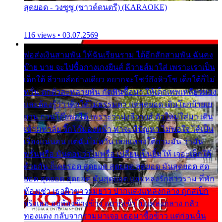
สุดยอด - วงซูซู (ซาวด์ดนตรี) (KARAOKE)
116 views • 03.07.2569
พ่อส่งเงินสามพัน ให้ฉันเรียนราม ได้อีกสักสามพัน ฉันคง
บ๊าย บาย จะไปซื้อกางเกงยีนส์ ลีวายส์มาใส่ เพราะเราเป็น
เด็กใต้ ลีวายส์อย่างเดียว อยากจะโชว์ถึงหิวโซ เด็กใต้ก็ไม่
หวั่น ตกตัวละหลายพัน กัดฟันซื้อมา ให้เด็กเทพเหลียวมอง
และต้องรู้ว่า เด็กใต้ไม่ธรรมดา แต่สุดยอด เดินโยกย้ายเย
ยวน กวนโอ๊ยพอได้ เพราะว่านุ่งลีวายส์ ตัวใหม่ใส่มา เดิน
เข้ามหาลัย จิ๊กโก๊มองหน้า ท่าจะมีปัญหา ไม่พอใจ ได้เป็น
เรื่องแน่นอน แต่ฉันไม่หวั่น เลยแหลงใต้ถามมัน ว่ามัน
พรั่นพรือ มันตอบว่าไม่พรื่อ เปลี่ยนเป็นยิ้มให้ เจอะเด็กใต้
ด้วยกัน ก็เลยรอด สุดยอด สุดยอด สุดยอด มันสุดยอด สุด
ยอด สุดยอด สุดยอด มันสุดยอด แอบหลงรักสาวราม ที่พัก
ห้องเช่า เธอผิวขาวผมยาว ปากแดงแหลงกลาง ถูกสเป็ก
จริงเธอ อยู่ห้องข้างข้าง อยากเข้าไปแหลงกลาง กลัว
ทองแดง กลับจากรามมาเจอ เธอมาซื้อข้าว แต่ก่อนนั้น