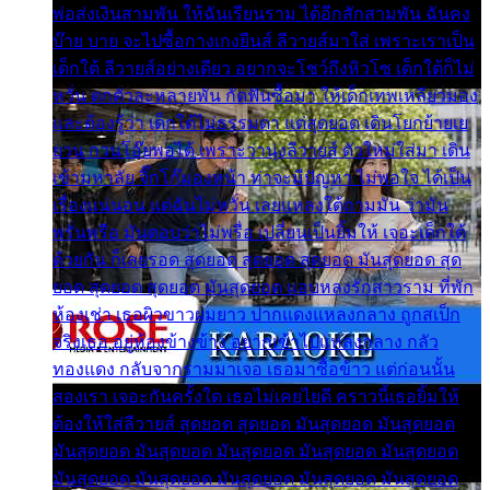
พ่อส่งเงินสามพัน ให้ฉันเรียนราม ได้อีกสักสามพัน ฉันคง
บ๊าย บาย จะไปซื้อกางเกงยีนส์ ลีวายส์มาใส่ เพราะเราเป็น
เด็กใต้ ลีวายส์อย่างเดียว อยากจะโชว์ถึงหิวโซ เด็กใต้ก็ไม่
หวั่น ตกตัวละหลายพัน กัดฟันซื้อมา ให้เด็กเทพเหลียวมอง
และต้องรู้ว่า เด็กใต้ไม่ธรรมดา แต่สุดยอด เดินโยกย้ายเย
ยวน กวนโอ๊ยพอได้ เพราะว่านุ่งลีวายส์ ตัวใหม่ใส่มา เดิน
เข้ามหาลัย จิ๊กโก๊มองหน้า ท่าจะมีปัญหา ไม่พอใจ ได้เป็น
เรื่องแน่นอน แต่ฉันไม่หวั่น เลยแหลงใต้ถามมัน ว่ามัน
พรั่นพรือ มันตอบว่าไม่พรื่อ เปลี่ยนเป็นยิ้มให้ เจอะเด็กใต้
ด้วยกัน ก็เลยรอด สุดยอด สุดยอด สุดยอด มันสุดยอด สุด
ยอด สุดยอด สุดยอด มันสุดยอด แอบหลงรักสาวราม ที่พัก
ห้องเช่า เธอผิวขาวผมยาว ปากแดงแหลงกลาง ถูกสเป็ก
จริงเธอ อยู่ห้องข้างข้าง อยากเข้าไปแหลงกลาง กลัว
ทองแดง กลับจากรามมาเจอ เธอมาซื้อข้าว แต่ก่อนนั้น
สองเรา เจอะกันครั้งใด เธอไม่เคยไยดี คราวนี้เธอยิ้มให้
ต้องให้ใส่ลีวายส์ สุดยอด สุดยอด มันสุดยอด มันสุดยอด
มันสุดยอด มันสุดยอด มันสุดยอด มันสุดยอด มันสุดยอด
มันสุดยอด มันสุดยอด มันสุดยอด มันสุดยอด มันสุดยอด