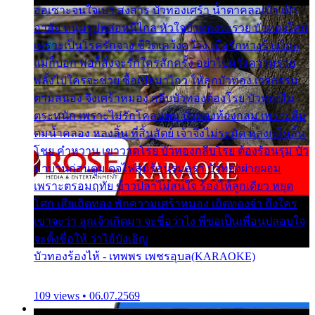
ออเซาะจนใจเบา สงสาร บัวทองเศร้า น้ำตาคลอเบ้า เฝ้า
อาลัย หนุ่มรูปหล่อหนีไกล หัวใจบัวทองระรวย บัวทองโศก
เพราะเป็นโรครักจาง ชีวิตเคว้งคว้าง เมื่อรักห่างร้างไกล
แม่ก็บอก พ่อก็สั่งจะรักใครสักครั้ง อย่าไปหวังความรวย
พลั้งไปใครจะช่วย ซื้อเปลมาไกว ให้ลูกบัวทอง เวรกรรม
ตามสนอง จึงเศร้าหมอง กลีบบัวทองต้องโรย บัวทองไม่
ตระหนัก เพราะไม่รักโคลนตม บัวทองท้องกลม เพราะลืม
ตมน้ำคลอง หลงลิ้น ที่สิ้นสัตย์ เจ้าจึงไม่ระมัด หลงกลิ่นลิ้น
โชย คำหวาน เขาวาดโรย บัวทองกลีบโรย ต้องร้อนรุม บัว
มาบานก่อนตูม ดุจไฟสุมร้อนรุมอุรา บัวทองผ่ายผอม
เพราะตรอมฤทัย ข้าวปลาไม่สนใจ ร้องไห้ลูกเดียว หยุด
โศก เสียเถิดทอง พักความเศร้าหมอง เถิดทองจ๋า ถึงใคร
เขาจะว่า ลูกเจ้าเกิดมา จะชื่อว่าไง พี่ขอเป็นเพื่อนปลอบใจ
จะตั้งชื่อให้ ว่าไอ้บังเอิญ
บัวทองร้องไห้ - เทพพร เพชรอุบล(KARAOKE)
109 views • 06.07.2569