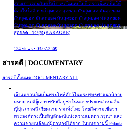
สองเรา เจอะกันครั้งใด เธอไม่เคยไยดี คราวนี้เธอยิ้มให้
ต้องให้ใส่ลีวายส์ สุดยอด สุดยอด มันสุดยอด มันสุดยอด
มันสุดยอด มันสุดยอด มันสุดยอด มันสุดยอด มันสุดยอด
มันสุดยอด มันสุดยอด มันสุดยอด มันสุดยอด มันสุดยอด
สุดยอด - วงซูซู (KARAOKE)
124 views • 03.07.2569
สารคดี
|
DOCUMENTARY
สารคดีทั้งหมด
DOCUMENTARY ALL
เจ้าแม่กวนอิมเป็นพระโพธิสัตว์ในพระพุทธศาสนานิกาย
มหายาน มีผู้เคารพนับถือบูชาในหลายประเทศ เช่น จีน
ญี่ปุ่น เกาหลี เวียดนาม รวมทั้งไทย โดยมีความเชื่อว่า
พระองค์ทรงเป็นสัญลักษณ์แห่งความเมตตา กรุณา และ
ความช่วยเหลือแก่ผู้ตกทุกข์ได้ยาก ในบทความนี้ Palanla