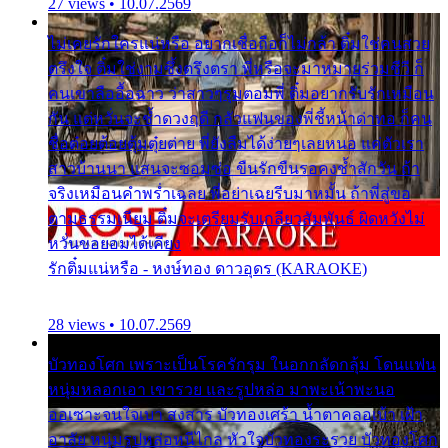
27 views • 10.07.2569
ไม่เคยรักใครแน่หรือ อยากเชื่อถือก็ไม่กล้า ติ๋มใช่คนสวย
ตรึงใจ ติ๋มใช่งามซึ้งตรึงตรา พี่หรือจะมาหมายร่วมชีวี ก็
คนเขาลืออื้อฉาว ว่าสาวๆรุมตอมพี่ ติ๋มอยากรับรักเหมือน
กัน แต่หวั่นจะช้ำดวงฤดี กลัวแฟนของพี่ชี้หน้าด่าทอ ก็คน
ชื่อต๋อยต้อยตุ้มตุ๋ยต่าย พี่ยังลืมได้ง่ายๆเลยหนอ แค่ตัวเรา
สาวบ้านนา แสนจะซอมซ่อ ขืนรักขืนรอคงช้ำสักวัน ถ้า
จริงเหมือนคำพร่ำเฉลย พี่อย่าเฉยรีบมาหมั้น ถ้าพี่สู่ขอ
ตามธรรมเนียม ติ๋มจะเตรียมรับเกลียวสัมพันธ์ ผิดหวังไม่
หวั่นขอยอมได้เคียง
รักติ๋มแน่หรือ - หงษ์ทอง ดาวอุดร (KARAOKE)
28 views • 10.07.2569
บัวทองโศก เพราะเป็นโรครักรุม ในอกกลัดกลุ้ม โดนแฟน
หนุ่มหลอกเอา เขารวย และรูปหล่อ มาพะเน้าพะนอ
ออเซาะจนใจเบา สงสาร บัวทองเศร้า น้ำตาคลอเบ้า เฝ้า
อาลัย หนุ่มรูปหล่อหนีไกล หัวใจบัวทองระรวย บัวทองโศก