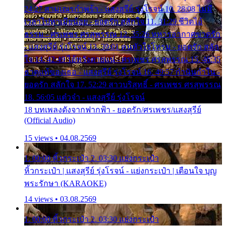
24:27 สามเณรกำพร้า - แสงสุรีย์ รุ่งโรจน์ 10. 28:08 ไม่มี
เวลาไปหาเมียน้อย - ยอดรัก สลักใจ 11. 31:29 ชีวิตไอ้
ธรรม - ศรเพชร ศรสุพรรณ 12. 35:26 ทหารอากาศขาดรัก
- แสงสุรีย์ รุ่งโรจน์ 13. 39:01 คนหัวใจโทรม - ยอดรัก สลัก
ใจ 14. 42:49 ไอ้หวังตายแน่ - ศรเพชร ศรสุพรรณ 15. 46:35
ธาตุแท้ของเธอ - แสงสุรีย์ รุ่งโรจน์ 16. 49:57 กำนันกำใน -
ยอดรัก สลักใจ 17. 52:29 สาวบริสุทธิ์ - ศรเพชร ศรสุพรรณ
18. 56:05 แต๋วจ๋า - แสงสุรีย์ รุ่งโรจน์
18 บทเพลงดังจากฟากฟ้า - ยอดรัก/ศรเพชร/แสงสุรีย์
(Official Audio)
15 views • 04.08.2569
1. 00:00 หิ้วกระเป๋า 2. 03:30 แย่งกระเป๋า
หิ้วกระเป๋า | แสงสุรีย์ รุ่งโรจน์ - แย่งกระเป๋า | เตือนใจ บุญ
พระรักษา (KARAOKE)
14 views • 03.08.2569
1. 00:00 หิ้วกระเป๋า 2. 03:30 แย่งกระเป๋า