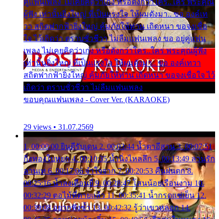
คู่แฟนเพลง ไม่เคยคิดว่าเก่ง หรือดังกว่าใคร..ใคร พระคุณ
ผู้ฟัง เท่านั้นยิ่งใหญ่ ที่เป็นแรงใจ ให้ผมดังมา.. ขอ องค์เท
วา สถิตฟากฟ้ายิ่งใหญ่ คุ้มภัยให้ท่าน เถิดหนา ขอจงเชื่อ
ใจ ไว้เถิดว่า ตราบชั่วชีวา ไม่ลืมแฟนเพลง ขอ อยู่คู่แฟน
เพลง ไม่เคยคิดว่าเก่ง หรือดังกว่าใคร..ใคร พระคุณผู้ฟัง
เท่านั้นยิ่งใหญ่ ที่เป็นแรงใจ ให้ผมดังมา.. ขอ องค์เทวา
สถิตฟากฟ้ายิ่งใหญ่ คุ้มภัยให้ท่าน เถิดหนา ขอจงเชื่อใจ ไว้
เถิดว่า ตราบชั่วชีวา ไม่ลืมแฟนเพลง
ขอบคุณแฟนเพลง - Cover Ver. (KARAOKE)
29 views • 31.07.2569
1. 00:00:00 ยินดีรับเดน 2. 00:03:44 น้ำตาอีสาน 3. 00:07:51
กิ่งทองใบหยก 4. 00:10:35 น้ำนิ่งไหลลึก 5. 00:13:49 ลานรัก
ลานเท 6. 00:17:06 จำใจจาก 7. 00:20:53 คืนฝนตก 8.
00:25:16 น้ำลงเดือนยี่ 9. 00:28:47 โสนน้อยเรือนงาม 10.
00:32:29 ตอไม้ที่ตายแล้ว 11. 00:35:41 น้ำกรดแช่เย็น 12.
00:39:08 อยากฟังซ้ำ 13. 00:42:32 รู้ว่าเขาหลอก 14.