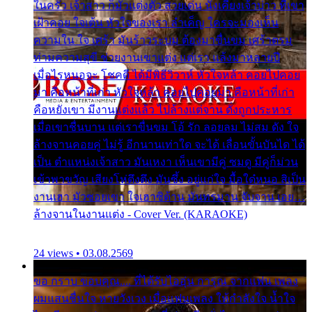
ในครัว เจ้าสาว ก็มัวแต่งตัว สวยเด่น นั่งเคียงเจ้าบ่าว ที่เขา
เฝ้าคอย ใจเต้น หัวใจของเรา ลำเค็ญ ใครจะมองเห็น
ความใน ใจ เศร้า มันร้าวระบม ต้องมาขื่นขม เศร้าตรม
ท่ามความสุขี ช่วยงานเขาแต่ง แต่เรา แล้งมาหลายปี
เมื่อไรหนอจะ โชคดี ได้มีพิธีวิวาห์ หัวใจหล้า คอยไปคอย
มา คือหน้าที่เก่า หัวใจหล้า คอยไปคอยมา คือหน้าที่เก่า
คือหยังเขา มีงานแต่งแล้ว ไปล้างแต่จาน ดั่งถูกประหาร
เมื่อเขาชื่นบาน แต่เราขื่นขม โอ้ รัก ลอยลม ไม่สม ดัง ใจ
ล้างจานคอยคู่ ไม่รู้ อีกนานเท่าใด จะได้ เลื่อนขั้นบันได ได้
เป็น ตำแหน่งเจ้าสาว มันเหงา เห็นเขามีคู่ ซมดู มีคู่ก็ม่วน
เข้าพาขวัญ เสียงโห่ตึงตึง มันซึ้ง อยู่แก่ใจ มื้อใด๋หนอ สิเป็น
งานเฮา มัวซอยเขา ใจเฮาซิด้าน มันทรมาน จับจาน เอย…
ล้างจานในงานแต่ง - Cover Ver. (KARAOKE)
24 views • 03.08.2569
ขอ กราบ ขอบคุณ.... ที่ได้รับไออุ่น การุณ จากแฟน เพลง
ผมแสนชื่นใจ หายวังเวง เมื่อแฟนเพลง ให้กำลังใจ น้ำใจ