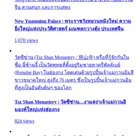
จีน สวนสนุก และการแสดง
New Yuanming Palace | พระราชวังหยวนหมิงใหม่ ความ
ยิ่งใหญ่แห่งประวัติศาสตร์ มณฑลกวางตุ้ง ประเทศจีน
1,070 views
วัดซีซ่าน (Tsz Shan Monastery / 慈山寺) หรือที่รู้จักกันใน
ชื่อ ฉี่ซ้านจี๋ เป็นวัดพุทธที่ตั้งอยู่ริมชายหาดรีพัลส์เบย์
(Repulse Bay) ในฮ่องกง โดดเด่นด้วยรูปปั้นเจ้าแม่กวนอิมสี
ขาวขนาดใหญ่ สูงถึง 76 เมตร ซึ่งเป็นรูปปั้นเจ้าแม่กวนอิม
ที่สูงเป็นอันดับต้นๆ ของโลก
Tsz Shan Monastery | วัดซีซ่าน…งามสง่าเจ้าแม่กวนอิ
มองค์ใหญ่แห่งฮ่องกง
824 views