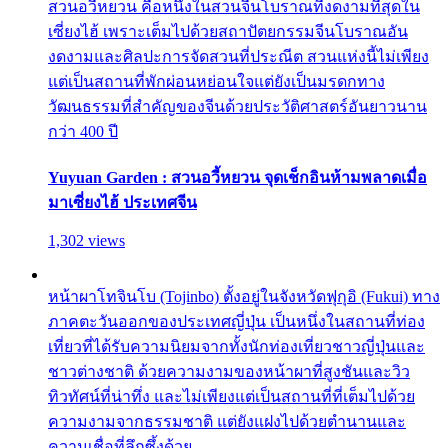
สวนอวี้หยวน คือหนึ่งในสวนจีนโบราณที่งดงามที่สุดใน
เซี่ยงไฮ้ เพราะเต็มไปด้วยสถาปัตยกรรมจีนโบราณอัน
งดงามและศิลปะการจัดสวนที่ประณีต สวนแห่งนี้ไม่เพียง
แต่เป็นสถานที่พักผ่อนหย่อนใจแต่ยังเป็นมรดกทาง
วัฒนธรรมที่สำคัญของจีนด้วยประวัติศาสตร์อันยาวนาน
กว่า 400 ปี
Yuyuan Garden : สวนอวี้หยวน จุดเช็กอินห้ามพลาดเมื่อ
มาเซี่ยงไฮ้ ประเทศจีน
1,302 views
หน้าผาโทจินโบ (Tojinbo) ตั้งอยู่ในจังหวัดฟุกุอิ (Fukui) ทาง
ภาคตะวันออกของประเทศญี่ปุ่น เป็นหนึ่งในสถานที่ท่อง
เที่ยวที่ได้รับความนิยมจากทั้งนักท่องเที่ยวชาวญี่ปุ่นและ
ชาวต่างชาติ ด้วยความงามของหน้าผาที่สูงชันและวิว
ทิวทัศน์ที่น่าทึ่ง และไม่เพียงแต่เป็นสถานที่ที่เต็มไปด้วย
ความงามจากธรรมชาติ แต่ยังแฝงไปด้วยตำนานและ
ความเชื่อที่ลึกซึ้งด้วย