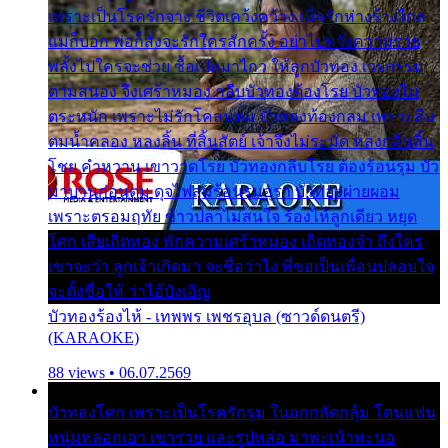
เพราะเป็นโรครักจาง ชีวิตเคว้งคว้าง เมื่อรักห่างร้างไกล
แม่ก็บอก พ่อก็สั่งจะรักใครสักครั้ง อย่าไปหวังความรวย
พลั้งไปใครจะช่วย ซื้อเปลมาไกว ให้ลูกบัวทอง เวรกรรม
ตามสนอง จึงเศร้าหมอง กลีบบัวทองต้องโรย บัวทองไม่
ตระหนัก เพราะไม่รักโคลนตม บัวทองท้องกลม เพราะลืม
ตมน้ำคลอง หลงลิ้น ที่สิ้นสัตย์ เจ้าจึงไม่ระมัด หลงกลิ่นลิ้น
โชย คำหวาน เขาวาดโรย บัวทองกลีบโรย ต้องร้อนรุม บัว
มาบานก่อนตูม ดุจไฟสุมร้อนรุมอุรา บัวทองผ่ายผอม
เพราะตรอมฤทัย ข้าวปลาไม่สนใจ ร้องไห้ลูกเดียว หยุด
โศก เสียเถิดทอง พักความเศร้าหมอง เถิดทองจ๋า ถึงใคร
เขาจะว่า ลูกเจ้าเกิดมา จะชื่อว่าไง พี่ขอเป็นเพื่อนปลอบใจ
จะตั้งชื่อให้ ว่าไอ้บังเอิญ
บัวทองร้องไห้ - เทพพร เพชรอุบล (ซาวด์ดนตรี)
(KARAOKE)
88 views • 06.07.2569
บัวทองโศก เพราะเป็นโรครักรุม ในอกกลัดกลุ้ม โดนแฟน
หนุ่มหลอกเอา เขารวย และรูปหล่อ มาพะเน้าพะนอ