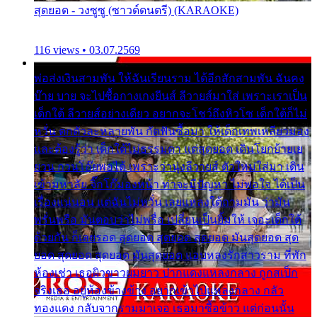
สุดยอด - วงซูซู (ซาวด์ดนตรี) (KARAOKE)
116 views • 03.07.2569
พ่อส่งเงินสามพัน ให้ฉันเรียนราม ได้อีกสักสามพัน ฉันคง
บ๊าย บาย จะไปซื้อกางเกงยีนส์ ลีวายส์มาใส่ เพราะเราเป็น
เด็กใต้ ลีวายส์อย่างเดียว อยากจะโชว์ถึงหิวโซ เด็กใต้ก็ไม่
หวั่น ตกตัวละหลายพัน กัดฟันซื้อมา ให้เด็กเทพเหลียวมอง
และต้องรู้ว่า เด็กใต้ไม่ธรรมดา แต่สุดยอด เดินโยกย้ายเย
ยวน กวนโอ๊ยพอได้ เพราะว่านุ่งลีวายส์ ตัวใหม่ใส่มา เดิน
เข้ามหาลัย จิ๊กโก๊มองหน้า ท่าจะมีปัญหา ไม่พอใจ ได้เป็น
เรื่องแน่นอน แต่ฉันไม่หวั่น เลยแหลงใต้ถามมัน ว่ามัน
พรั่นพรือ มันตอบว่าไม่พรื่อ เปลี่ยนเป็นยิ้มให้ เจอะเด็กใต้
ด้วยกัน ก็เลยรอด สุดยอด สุดยอด สุดยอด มันสุดยอด สุด
ยอด สุดยอด สุดยอด มันสุดยอด แอบหลงรักสาวราม ที่พัก
ห้องเช่า เธอผิวขาวผมยาว ปากแดงแหลงกลาง ถูกสเป็ก
จริงเธอ อยู่ห้องข้างข้าง อยากเข้าไปแหลงกลาง กลัว
ทองแดง กลับจากรามมาเจอ เธอมาซื้อข้าว แต่ก่อนนั้น