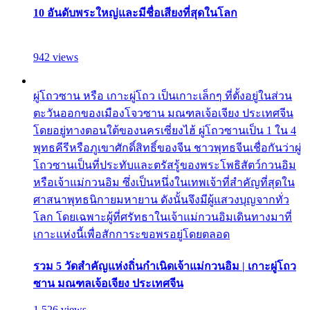
10 อันดับพระใหญ่และมีชื่อเสียงที่สุดในโลก
942 views
ผู่โถวซาน หรือ เกาะผู่โถว เป็นเกาะเล็กๆ ที่ตั้งอยู่ในส่วน
ตะวันออกของเมืองโจวซาน มณฑลเจ้อเจียง ประเทศจีน
โดยอยู่ทางตอนใต้ของนครเซี่ยงไฮ้ ผู่โถวซานเป็น 1 ใน 4
พุทธคีรีหรือภูเขาศักดิ์สิทธิ์ของจีน ชาวพุทธจีนเชื่อกันว่าผู่
โถวซานเป็นที่ประทับและตรัสรู้ของพระโพธิสัตว์กวนอิม
หรือเจ้าแม่กวนอิม ซึ่งเป็นหนึ่งในเทพเจ้าที่สำคัญที่สุดใน
ศาสนาพุทธนิกายมหายาน ดังนั้นจึงมีผู้แสวงบุญจากทั่ว
โลก โดยเฉพาะผู้ที่ศรัทธาในเจ้าแม่กวนอิมเดินทางมาที่
เกาะแห่งนี้เพื่อสักการะขอพรอยู่โดยตลอด
รวม 5 วัดสำคัญแห่งถิ่นกำเนิดเจ้าแม่กวนอิม | เกาะผู่โถว
ซาน มณฑลเจ้อเจียง ประเทศจีน
1,526 views