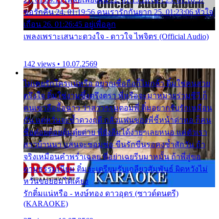
ขอรักคืน 24. 01:19:56 คนเรารักกันยาก 25. 01:23:06 หัวใจ
เถื่อน 26. 01:26:45 อยู่เพื่อลูก
เพลงเพราะเสนาะดวงใจ - ดาวใจ ไพจิตร (Official Audio)
142 views • 10.07.2569
ไม่เคยรักใครแน่หรือ อยากเชื่อถือก็ไม่กล้า ติ๋มใช่คนสวย
ตรึงใจ ติ๋มใช่งามซึ้งตรึงตรา พี่หรือจะมาหมายร่วมชีวี ก็
คนเขาลืออื้อฉาว ว่าสาวๆรุมตอมพี่ ติ๋มอยากรับรักเหมือน
กัน แต่หวั่นจะช้ำดวงฤดี กลัวแฟนของพี่ชี้หน้าด่าทอ ก็คน
ชื่อต๋อยต้อยตุ้มตุ๋ยต่าย พี่ยังลืมได้ง่ายๆเลยหนอ แค่ตัวเรา
สาวบ้านนา แสนจะซอมซ่อ ขืนรักขืนรอคงช้ำสักวัน ถ้า
จริงเหมือนคำพร่ำเฉลย พี่อย่าเฉยรีบมาหมั้น ถ้าพี่สู่ขอ
ตามธรรมเนียม ติ๋มจะเตรียมรับเกลียวสัมพันธ์ ผิดหวังไม่
หวั่นขอยอมได้เคียง
รักติ๋มแน่หรือ - หงษ์ทอง ดาวอุดร (ซาวด์ดนตรี)
(KARAOKE)