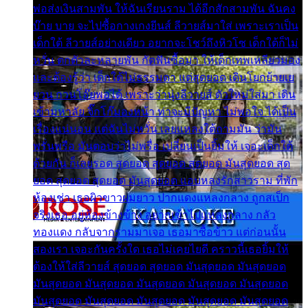
พ่อส่งเงินสามพัน ให้ฉันเรียนราม ได้อีกสักสามพัน ฉันคง
บ๊าย บาย จะไปซื้อกางเกงยีนส์ ลีวายส์มาใส่ เพราะเราเป็น
เด็กใต้ ลีวายส์อย่างเดียว อยากจะโชว์ถึงหิวโซ เด็กใต้ก็ไม่
หวั่น ตกตัวละหลายพัน กัดฟันซื้อมา ให้เด็กเทพเหลียวมอง
และต้องรู้ว่า เด็กใต้ไม่ธรรมดา แต่สุดยอด เดินโยกย้ายเย
ยวน กวนโอ๊ยพอได้ เพราะว่านุ่งลีวายส์ ตัวใหม่ใส่มา เดิน
เข้ามหาลัย จิ๊กโก๊มองหน้า ท่าจะมีปัญหา ไม่พอใจ ได้เป็น
เรื่องแน่นอน แต่ฉันไม่หวั่น เลยแหลงใต้ถามมัน ว่ามัน
พรั่นพรือ มันตอบว่าไม่พรื่อ เปลี่ยนเป็นยิ้มให้ เจอะเด็กใต้
ด้วยกัน ก็เลยรอด สุดยอด สุดยอด สุดยอด มันสุดยอด สุด
ยอด สุดยอด สุดยอด มันสุดยอด แอบหลงรักสาวราม ที่พัก
ห้องเช่า เธอผิวขาวผมยาว ปากแดงแหลงกลาง ถูกสเป็ก
จริงเธอ อยู่ห้องข้างข้าง อยากเข้าไปแหลงกลาง กลัว
ทองแดง กลับจากรามมาเจอ เธอมาซื้อข้าว แต่ก่อนนั้น
สองเรา เจอะกันครั้งใด เธอไม่เคยไยดี คราวนี้เธอยิ้มให้
ต้องให้ใส่ลีวายส์ สุดยอด สุดยอด มันสุดยอด มันสุดยอด
มันสุดยอด มันสุดยอด มันสุดยอด มันสุดยอด มันสุดยอด
มันสุดยอด มันสุดยอด มันสุดยอด มันสุดยอด มันสุดยอด