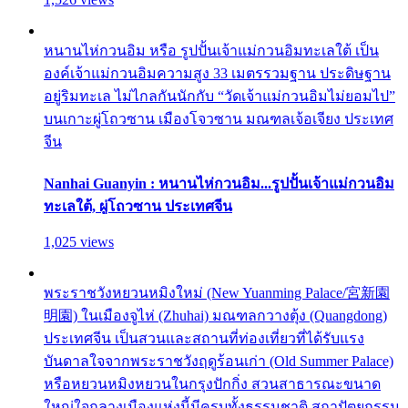
หนานไห่กวนอิม หรือ รูปปั้นเจ้าแม่กวนอิมทะเลใต้ เป็น
องค์เจ้าแม่กวนอิมความสูง 33 เมตรรวมฐาน ประดิษฐาน
อยู่ริมทะเล ไม่ไกลกันนักกับ “วัดเจ้าแม่กวนอิมไม่ยอมไป”
บนเกาะผู่โถวซาน เมืองโจวซาน มณฑลเจ้อเจียง ประเทศ
จีน
Nanhai Guanyin : หนานไห่กวนอิม...รูปปั้นเจ้าแม่กวนอิม
ทะเลใต้, ผู่โถวซาน ประเทศจีน
1,025 views
พระราชวังหยวนหมิงใหม่ (New Yuanming Palace/宮新園
明園) ในเมืองจูไห่ (Zhuhai) มณฑลกวางตุ้ง (Quangdong)
ประเทศจีน เป็นสวนและสถานที่ท่องเที่ยวที่ได้รับแรง
บันดาลใจจากพระราชวังฤดูร้อนเก่า (Old Summer Palace)
หรือหยวนหมิงหยวนในกรุงปักกิ่ง สวนสาธารณะขนาด
ใหญ่ใจกลางเมืองแห่งนี้มีครบทั้งธรรมชาติ สถาปัตยกรรม