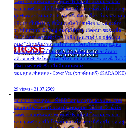
ไมตรี จากแฟนเพลง ทุกทุกที่ ปราณีหลั่งไหล ผมขอฝาก
นาม ยอดรักเอาไว้ โปรดเป็นแรงใจ อย่างนี้เรื่อยไป ขอ อยู่
คู่แฟนเพลง ไม่เคยคิดว่าเก่ง หรือดังกว่าใคร..ใคร พระคุณ
ผู้ฟัง เท่านั้นยิ่งใหญ่ ที่เป็นแรงใจ ให้ผมดังมา.. ขอ องค์เท
วา สถิตฟากฟ้ายิ่งใหญ่ คุ้มภัยให้ท่าน เถิดหนา ขอจงเชื่อ
ใจ ไว้เถิดว่า ตราบชั่วชีวา ไม่ลืมแฟนเพลง ขอ อยู่คู่แฟน
เพลง ไม่เคยคิดว่าเก่ง หรือดังกว่าใคร..ใคร พระคุณผู้ฟัง
เท่านั้นยิ่งใหญ่ ที่เป็นแรงใจ ให้ผมดังมา.. ขอ องค์เทวา
สถิตฟากฟ้ายิ่งใหญ่ คุ้มภัยให้ท่าน เถิดหนา ขอจงเชื่อใจ ไว้
เถิดว่า ตราบชั่วชีวา ไม่ลืมแฟนเพลง
ขอบคุณแฟนเพลง - Cover Ver. (ซาวด์ดนตรี) (KARAOKE)
29 views • 31.07.2569
ขอ กราบ ขอบคุณ.... ที่ได้รับไออุ่น การุณ จากแฟน เพลง
ผมแสนชื่นใจ หายวังเวง เมื่อแฟนเพลง ให้กำลังใจ น้ำใจ
ไมตรี จากแฟนเพลง ทุกทุกที่ ปราณีหลั่งไหล ผมขอฝาก
นาม ยอดรักเอาไว้ โปรดเป็นแรงใจ อย่างนี้เรื่อยไป ขอ อยู่