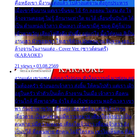
คือหยังเขา มีงานแต่งแล้ว ไปล้างแต่จาน ดั่งถูกประหาร
เมื่อเขาชื่นบาน แต่เราขื่นขม โอ้ รัก ลอยลม ไม่สม ดัง ใจ
ล้างจานคอยคู่ ไม่รู้ อีกนานเท่าใด จะได้ เลื่อนขั้นบันได ได้
เป็น ตำแหน่งเจ้าสาว มันเหงา เห็นเขามีคู่ ซมดู มีคู่ก็ม่วน
เข้าพาขวัญ เสียงโห่ตึงตึง มันซึ้ง อยู่แก่ใจ มื้อใด๋หนอ สิเป็น
งานเฮา มัวซอยเขา ใจเฮาซิด้าน มันทรมาน จับจาน เอย…
ล้างจานในงานแต่ง - Cover Ver. (ซาวด์ดนตรี)
(KARAOKE)
21 views • 03.08.2569
งานแต่ง เขาแซง แย่งเอาไปก่อน หัวใจอาวรณ์ มาซ่อน อยู่
ในห้องครัว ข้างนอกเจ้าสาว ส่งยิ้ม ให้คนไปทั่ว แต่เรา เฝ้า
อยู่ในครัว ทำตัวเป็นเด็ก ล้างจาน ในเมื่อ เจ้าสาว คือคน
บ้านใกล้ พึ่งพาอาศัย จำใจ ต้องไปช่วยงาน พอถึงเวลา เขา
พา กันเข้าพาขวัญ เพื่อนฝูง เฮฮาดังลั่น แต่เราล้างจาน
เดียวดาย เป็นคนพ่าย บ่มีความหมาย เคียงใจเจ้าบ่าว เป็น
คนพ่าย บ่มีความหมาย เคียงใจเจ้าบ่าว เพื่อนเจ้าสาว ยัง
เป็นบ่ได้ คือคนพ่าย ฮักคน ไม่มีใครสน เขาไม่เห็นคน ที่อยู่