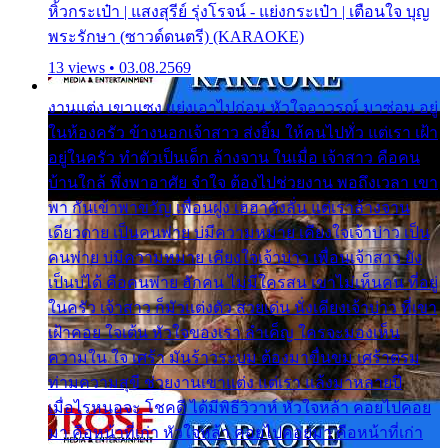
หิ้วกระเป๋า | แสงสุรีย์ รุ่งโรจน์ - แย่งกระเป๋า | เตือนใจ บุญ
พระรักษา (ซาวด์ดนตรี) (KARAOKE)
13 views • 03.08.2569
งานแต่ง เขาแซง แย่งเอาไปก่อน หัวใจอาวรณ์ มาซ่อน อยู่
ในห้องครัว ข้างนอกเจ้าสาว ส่งยิ้ม ให้คนไปทั่ว แต่เรา เฝ้า
อยู่ในครัว ทำตัวเป็นเด็ก ล้างจาน ในเมื่อ เจ้าสาว คือคน
บ้านใกล้ พึ่งพาอาศัย จำใจ ต้องไปช่วยงาน พอถึงเวลา เขา
พา กันเข้าพาขวัญ เพื่อนฝูง เฮฮาดังลั่น แต่เราล้างจาน
เดียวดาย เป็นคนพ่าย บ่มีความหมาย เคียงใจเจ้าบ่าว เป็น
คนพ่าย บ่มีความหมาย เคียงใจเจ้าบ่าว เพื่อนเจ้าสาว ยัง
เป็นบ่ได้ คือคนพ่าย ฮักคน ไม่มีใครสน เขาไม่เห็นคน ที่อยู่
ในครัว เจ้าสาว ก็มัวแต่งตัว สวยเด่น นั่งเคียงเจ้าบ่าว ที่เขา
เฝ้าคอย ใจเต้น หัวใจของเรา ลำเค็ญ ใครจะมองเห็น
ความใน ใจ เศร้า มันร้าวระบม ต้องมาขื่นขม เศร้าตรม
ท่ามความสุขี ช่วยงานเขาแต่ง แต่เรา แล้งมาหลายปี
เมื่อไรหนอจะ โชคดี ได้มีพิธีวิวาห์ หัวใจหล้า คอยไปคอย
มา คือหน้าที่เก่า หัวใจหล้า คอยไปคอยมา คือหน้าที่เก่า