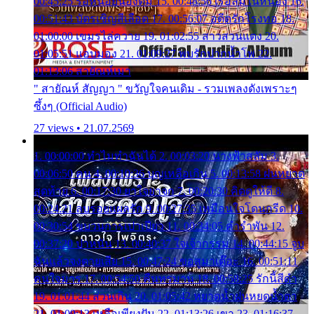
00:45:25 รอหน่อยน้องติ๋ม 15. 00:48:56 เรือล่มในหนอง 16.
00:51:43 บัตรเชิญสีเลือด 17. 00:56:07 อดีตรักโรงทอ 18.
01:00:00 เขมรไล่ควาย 19. 01:02:55 สาวสวนแตง 20.
01:05:51 แอบมอง 21. 01:09:27 พบรักปากน้ำโพ 22.
01:13:06 สายัณห์เมา
" สายัณห์ สัญญา " ขวัญใจคนเดิม - รวมเพลงดังเพราะๆ
ซึ้งๆ (Official Audio)
27 views • 21.07.2569
1. 00:00:00 ทำไมทำฉันได้ 2. 00:03:20 นางฟ้าสลัม 3.
00:06:50 คน 4. 00:10:36 บุญเหลือเกิน 5. 00:13:58 ฝนหยาด
สุดท้าย 6. 00:17:30 ยาใจยาจก 7. 00:20:30 คิดดูให้ดี 8.
00:24:21 ลบรอยแผลรัก 9. 00:27:35 เหมือนใจโดนกรีด 10.
00:30:54 ขบวนการเปาเปียว 11. 00:34:05 คำรำพัน 12.
00:37:20 ปาหนัน 13. 00:40:37 ใจเจ้ากรรม 14. 00:44:15 จูบ
ฉันแล้วจงตายเสีย 15. 00:47:24 ขอสูมาเต๊อะ 16. 00:51:11
คนใจมาร 17. 00:54:50 คืนทรมาน 18. 00:58:25 รักนี้สีดำ
19. 01:01:44 ส่วนเกิน 20. 01:05:42 หยาดน้ำฝนหยดน้ำตา
21. 01:09:13 เหลือเพียงฝัน 22. 01:13:26 เขา 23. 01:16:37