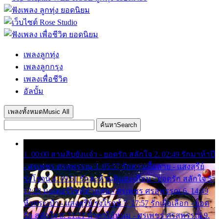
เพลงลูกทุ่ง
เพลงลูกกรุง
เพลงเพื่อชีวิต
อัลบั้ม
เพลงทั้งหมด
Music All
ค้นหา
Search
1. 00:00 สามสิบยังแจ๋ว - ยอดรัก สลักใจ 2. 02:49 รักมาห้าปี
- ศรเพชร ศรสุพรรณ 3. 05:57 รักสาวเสื้อลาย - แสงสุรีย์
รุ่งโรจน์ 4. 09:51 รักสะท้านดินสะเทือน - ยอดรัก สลักใจ 5.
12:23 มอเตอร์ไซค์ทำหล่น - ศรเพชร ศรสุพรรณ 6. 14:49
หิ้วกระเป๋า - แสงสุรีย์ รุ่งโรจน์ 7. 17:57 รักเผื่อเลือก - ยอด
รัก สลักใจ 8. 21:21 น้ำตาไอ้หนุ่ม - ศรเพชร ศรสุพรรณ 9.