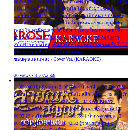
คู่แฟนเพลง ไม่เคยคิดว่าเก่ง หรือดังกว่าใคร..ใคร พระคุณ
ผู้ฟัง เท่านั้นยิ่งใหญ่ ที่เป็นแรงใจ ให้ผมดังมา.. ขอ องค์เท
วา สถิตฟากฟ้ายิ่งใหญ่ คุ้มภัยให้ท่าน เถิดหนา ขอจงเชื่อ
ใจ ไว้เถิดว่า ตราบชั่วชีวา ไม่ลืมแฟนเพลง ขอ อยู่คู่แฟน
เพลง ไม่เคยคิดว่าเก่ง หรือดังกว่าใคร..ใคร พระคุณผู้ฟัง
เท่านั้นยิ่งใหญ่ ที่เป็นแรงใจ ให้ผมดังมา.. ขอ องค์เทวา
สถิตฟากฟ้ายิ่งใหญ่ คุ้มภัยให้ท่าน เถิดหนา ขอจงเชื่อใจ ไว้
เถิดว่า ตราบชั่วชีวา ไม่ลืมแฟนเพลง
ขอบคุณแฟนเพลง - Cover Ver. (KARAOKE)
26 views • 31.07.2569
1. 00:00:00 ยินดีรับเดน 2. 00:03:44 น้ำตาอีสาน 3. 00:07:51
กิ่งทองใบหยก 4. 00:10:35 น้ำนิ่งไหลลึก 5. 00:13:49 ลานรัก
ลานเท 6. 00:17:06 จำใจจาก 7. 00:20:53 คืนฝนตก 8.
00:25:16 น้ำลงเดือนยี่ 9. 00:28:47 โสนน้อยเรือนงาม 10.
00:32:29 ตอไม้ที่ตายแล้ว 11. 00:35:41 น้ำกรดแช่เย็น 12.
00:39:08 อยากฟังซ้ำ 13. 00:42:32 รู้ว่าเขาหลอก 14.