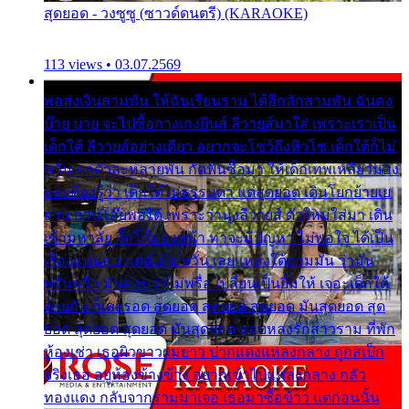
สุดยอด - วงซูซู (ซาวด์ดนตรี) (KARAOKE)
113 views • 03.07.2569
พ่อส่งเงินสามพัน ให้ฉันเรียนราม ได้อีกสักสามพัน ฉันคง
บ๊าย บาย จะไปซื้อกางเกงยีนส์ ลีวายส์มาใส่ เพราะเราเป็น
เด็กใต้ ลีวายส์อย่างเดียว อยากจะโชว์ถึงหิวโซ เด็กใต้ก็ไม่
หวั่น ตกตัวละหลายพัน กัดฟันซื้อมา ให้เด็กเทพเหลียวมอง
และต้องรู้ว่า เด็กใต้ไม่ธรรมดา แต่สุดยอด เดินโยกย้ายเย
ยวน กวนโอ๊ยพอได้ เพราะว่านุ่งลีวายส์ ตัวใหม่ใส่มา เดิน
เข้ามหาลัย จิ๊กโก๊มองหน้า ท่าจะมีปัญหา ไม่พอใจ ได้เป็น
เรื่องแน่นอน แต่ฉันไม่หวั่น เลยแหลงใต้ถามมัน ว่ามัน
พรั่นพรือ มันตอบว่าไม่พรื่อ เปลี่ยนเป็นยิ้มให้ เจอะเด็กใต้
ด้วยกัน ก็เลยรอด สุดยอด สุดยอด สุดยอด มันสุดยอด สุด
ยอด สุดยอด สุดยอด มันสุดยอด แอบหลงรักสาวราม ที่พัก
ห้องเช่า เธอผิวขาวผมยาว ปากแดงแหลงกลาง ถูกสเป็ก
จริงเธอ อยู่ห้องข้างข้าง อยากเข้าไปแหลงกลาง กลัว
ทองแดง กลับจากรามมาเจอ เธอมาซื้อข้าว แต่ก่อนนั้น