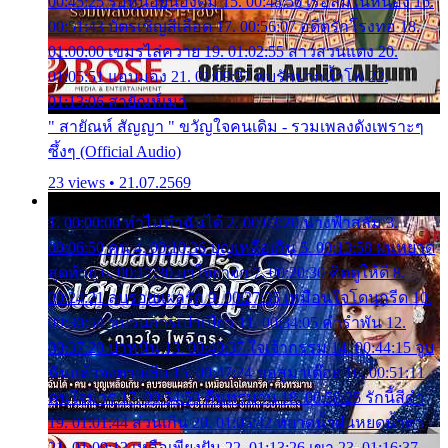
00:45:25 รอหน่อยน้องติ๋ม 15. 00:48:56 เรือล่มในหนอง 16.
00:51:43 บัตรเชิญสีเลือด 17. 00:56:07 อดีตรักโรงทอ 18.
01:00:00 เขมรไล่ควาย 19. 01:02:55 สาวสวนแตง 20.
01:05:51 แอบมอง 21. 01:09:27 พบรักปากน้ำโพ 22.
01:13:06 สายัณห์เมา
" สายัณห์ สัญญา " ขวัญใจคนเดิม - รวมเพลงดังเพราะๆ
ซึ้งๆ (Official Audio)
23 views • 21.07.2569
1. 00:00:00 ทำไมทำฉันได้ 2. 00:03:20 นางฟ้าสลัม 3.
00:06:50 คน 4. 00:10:36 บุญเหลือเกิน 5. 00:13:58 ฝนหยาด
สุดท้าย 6. 00:17:30 ยาใจยาจก 7. 00:20:30 คิดดูให้ดี 8.
00:24:21 ลบรอยแผลรัก 9. 00:27:35 เหมือนใจโดนกรีด 10.
00:30:54 ขบวนการเปาเปียว 11. 00:34:05 คำรำพัน 12.
00:37:20 ปาหนัน 13. 00:40:37 ใจเจ้ากรรม 14. 00:44:15 จูบ
ฉันแล้วจงตายเสีย 15. 00:47:24 ขอสูมาเต๊อะ 16. 00:51:11
คนใจมาร 17. 00:54:50 คืนทรมาน 18. 00:58:25 รักนี้สีดำ
19. 01:01:44 ส่วนเกิน 20. 01:05:42 หยาดน้ำฝนหยดน้ำตา
21. 01:09:13 เหลือเพียงฝัน 22. 01:13:26 เขา 23. 01:16:37