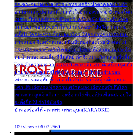
ออเซาะจนใจเบา สงสาร บัวทองเศร้า น้ำตาคลอเบ้า เฝ้า
อาลัย หนุ่มรูปหล่อหนีไกล หัวใจบัวทองระรวย บัวทองโศก
เพราะเป็นโรครักจาง ชีวิตเคว้งคว้าง เมื่อรักห่างร้างไกล
แม่ก็บอก พ่อก็สั่งจะรักใครสักครั้ง อย่าไปหวังความรวย
พลั้งไปใครจะช่วย ซื้อเปลมาไกว ให้ลูกบัวทอง เวรกรรม
ตามสนอง จึงเศร้าหมอง กลีบบัวทองต้องโรย บัวทองไม่
ตระหนัก เพราะไม่รักโคลนตม บัวทองท้องกลม เพราะลืม
ตมน้ำคลอง หลงลิ้น ที่สิ้นสัตย์ เจ้าจึงไม่ระมัด หลงกลิ่นลิ้น
โชย คำหวาน เขาวาดโรย บัวทองกลีบโรย ต้องร้อนรุม บัว
มาบานก่อนตูม ดุจไฟสุมร้อนรุมอุรา บัวทองผ่ายผอม
เพราะตรอมฤทัย ข้าวปลาไม่สนใจ ร้องไห้ลูกเดียว หยุด
โศก เสียเถิดทอง พักความเศร้าหมอง เถิดทองจ๋า ถึงใคร
เขาจะว่า ลูกเจ้าเกิดมา จะชื่อว่าไง พี่ขอเป็นเพื่อนปลอบใจ
จะตั้งชื่อให้ ว่าไอ้บังเอิญ
บัวทองร้องไห้ - เทพพร เพชรอุบล(KARAOKE)
109 views • 06.07.2569