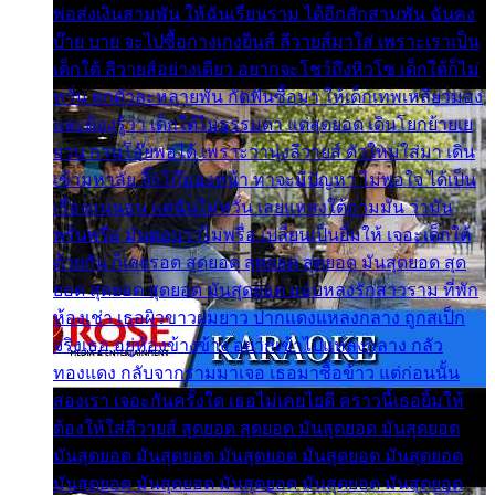
พ่อส่งเงินสามพัน ให้ฉันเรียนราม ได้อีกสักสามพัน ฉันคง
บ๊าย บาย จะไปซื้อกางเกงยีนส์ ลีวายส์มาใส่ เพราะเราเป็น
เด็กใต้ ลีวายส์อย่างเดียว อยากจะโชว์ถึงหิวโซ เด็กใต้ก็ไม่
หวั่น ตกตัวละหลายพัน กัดฟันซื้อมา ให้เด็กเทพเหลียวมอง
และต้องรู้ว่า เด็กใต้ไม่ธรรมดา แต่สุดยอด เดินโยกย้ายเย
ยวน กวนโอ๊ยพอได้ เพราะว่านุ่งลีวายส์ ตัวใหม่ใส่มา เดิน
เข้ามหาลัย จิ๊กโก๊มองหน้า ท่าจะมีปัญหา ไม่พอใจ ได้เป็น
เรื่องแน่นอน แต่ฉันไม่หวั่น เลยแหลงใต้ถามมัน ว่ามัน
พรั่นพรือ มันตอบว่าไม่พรื่อ เปลี่ยนเป็นยิ้มให้ เจอะเด็กใต้
ด้วยกัน ก็เลยรอด สุดยอด สุดยอด สุดยอด มันสุดยอด สุด
ยอด สุดยอด สุดยอด มันสุดยอด แอบหลงรักสาวราม ที่พัก
ห้องเช่า เธอผิวขาวผมยาว ปากแดงแหลงกลาง ถูกสเป็ก
จริงเธอ อยู่ห้องข้างข้าง อยากเข้าไปแหลงกลาง กลัว
ทองแดง กลับจากรามมาเจอ เธอมาซื้อข้าว แต่ก่อนนั้น
สองเรา เจอะกันครั้งใด เธอไม่เคยไยดี คราวนี้เธอยิ้มให้
ต้องให้ใส่ลีวายส์ สุดยอด สุดยอด มันสุดยอด มันสุดยอด
มันสุดยอด มันสุดยอด มันสุดยอด มันสุดยอด มันสุดยอด
มันสุดยอด มันสุดยอด มันสุดยอด มันสุดยอด มันสุดยอด