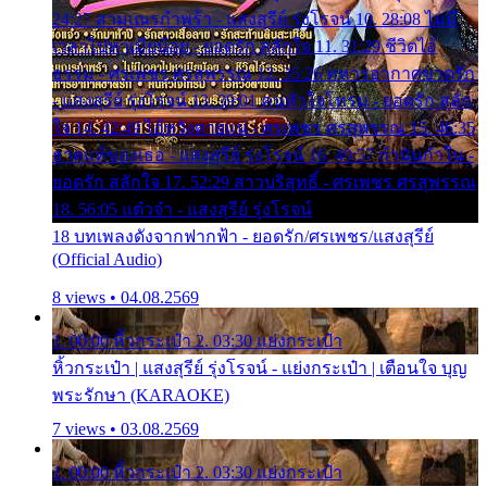
24:27 สามเณรกำพร้า - แสงสุรีย์ รุ่งโรจน์ 10. 28:08 ไม่มี
เวลาไปหาเมียน้อย - ยอดรัก สลักใจ 11. 31:29 ชีวิตไอ้
ธรรม - ศรเพชร ศรสุพรรณ 12. 35:26 ทหารอากาศขาดรัก
- แสงสุรีย์ รุ่งโรจน์ 13. 39:01 คนหัวใจโทรม - ยอดรัก สลัก
ใจ 14. 42:49 ไอ้หวังตายแน่ - ศรเพชร ศรสุพรรณ 15. 46:35
ธาตุแท้ของเธอ - แสงสุรีย์ รุ่งโรจน์ 16. 49:57 กำนันกำใน -
ยอดรัก สลักใจ 17. 52:29 สาวบริสุทธิ์ - ศรเพชร ศรสุพรรณ
18. 56:05 แต๋วจ๋า - แสงสุรีย์ รุ่งโรจน์
18 บทเพลงดังจากฟากฟ้า - ยอดรัก/ศรเพชร/แสงสุรีย์
(Official Audio)
8 views • 04.08.2569
1. 00:00 หิ้วกระเป๋า 2. 03:30 แย่งกระเป๋า
หิ้วกระเป๋า | แสงสุรีย์ รุ่งโรจน์ - แย่งกระเป๋า | เตือนใจ บุญ
พระรักษา (KARAOKE)
7 views • 03.08.2569
1. 00:00 หิ้วกระเป๋า 2. 03:30 แย่งกระเป๋า