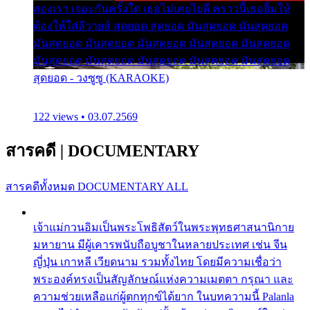
สองเรา เจอะกันครั้งใด เธอไม่เคยไยดี คราวนี้เธอยิ้มให้
ต้องให้ใส่ลีวายส์ สุดยอด สุดยอด มันสุดยอด มันสุดยอด
มันสุดยอด มันสุดยอด มันสุดยอด มันสุดยอด มันสุดยอด
มันสุดยอด มันสุดยอด มันสุดยอด มันสุดยอด มันสุดยอด
สุดยอด - วงซูซู (KARAOKE)
122 views • 03.07.2569
สารคดี
|
DOCUMENTARY
สารคดีทั้งหมด
DOCUMENTARY ALL
เจ้าแม่กวนอิมเป็นพระโพธิสัตว์ในพระพุทธศาสนานิกาย
มหายาน มีผู้เคารพนับถือบูชาในหลายประเทศ เช่น จีน
ญี่ปุ่น เกาหลี เวียดนาม รวมทั้งไทย โดยมีความเชื่อว่า
พระองค์ทรงเป็นสัญลักษณ์แห่งความเมตตา กรุณา และ
ความช่วยเหลือแก่ผู้ตกทุกข์ได้ยาก ในบทความนี้ Palanla