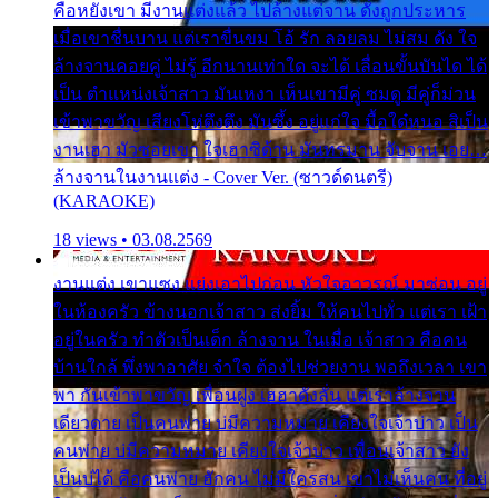
คือหยังเขา มีงานแต่งแล้ว ไปล้างแต่จาน ดั่งถูกประหาร
เมื่อเขาชื่นบาน แต่เราขื่นขม โอ้ รัก ลอยลม ไม่สม ดัง ใจ
ล้างจานคอยคู่ ไม่รู้ อีกนานเท่าใด จะได้ เลื่อนขั้นบันได ได้
เป็น ตำแหน่งเจ้าสาว มันเหงา เห็นเขามีคู่ ซมดู มีคู่ก็ม่วน
เข้าพาขวัญ เสียงโห่ตึงตึง มันซึ้ง อยู่แก่ใจ มื้อใด๋หนอ สิเป็น
งานเฮา มัวซอยเขา ใจเฮาซิด้าน มันทรมาน จับจาน เอย…
ล้างจานในงานแต่ง - Cover Ver. (ซาวด์ดนตรี)
(KARAOKE)
18 views • 03.08.2569
งานแต่ง เขาแซง แย่งเอาไปก่อน หัวใจอาวรณ์ มาซ่อน อยู่
ในห้องครัว ข้างนอกเจ้าสาว ส่งยิ้ม ให้คนไปทั่ว แต่เรา เฝ้า
อยู่ในครัว ทำตัวเป็นเด็ก ล้างจาน ในเมื่อ เจ้าสาว คือคน
บ้านใกล้ พึ่งพาอาศัย จำใจ ต้องไปช่วยงาน พอถึงเวลา เขา
พา กันเข้าพาขวัญ เพื่อนฝูง เฮฮาดังลั่น แต่เราล้างจาน
เดียวดาย เป็นคนพ่าย บ่มีความหมาย เคียงใจเจ้าบ่าว เป็น
คนพ่าย บ่มีความหมาย เคียงใจเจ้าบ่าว เพื่อนเจ้าสาว ยัง
เป็นบ่ได้ คือคนพ่าย ฮักคน ไม่มีใครสน เขาไม่เห็นคน ที่อยู่