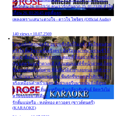
ขอรักคืน 24. 01:19:56 คนเรารักกันยาก 25. 01:23:06 หัวใจ
เถื่อน 26. 01:26:45 อยู่เพื่อลูก
เพลงเพราะเสนาะดวงใจ - ดาวใจ ไพจิตร (Official Audio)
140 views • 10.07.2569
ไม่เคยรักใครแน่หรือ อยากเชื่อถือก็ไม่กล้า ติ๋มใช่คนสวย
ตรึงใจ ติ๋มใช่งามซึ้งตรึงตรา พี่หรือจะมาหมายร่วมชีวี ก็
คนเขาลืออื้อฉาว ว่าสาวๆรุมตอมพี่ ติ๋มอยากรับรักเหมือน
กัน แต่หวั่นจะช้ำดวงฤดี กลัวแฟนของพี่ชี้หน้าด่าทอ ก็คน
ชื่อต๋อยต้อยตุ้มตุ๋ยต่าย พี่ยังลืมได้ง่ายๆเลยหนอ แค่ตัวเรา
สาวบ้านนา แสนจะซอมซ่อ ขืนรักขืนรอคงช้ำสักวัน ถ้า
จริงเหมือนคำพร่ำเฉลย พี่อย่าเฉยรีบมาหมั้น ถ้าพี่สู่ขอ
ตามธรรมเนียม ติ๋มจะเตรียมรับเกลียวสัมพันธ์ ผิดหวังไม่
หวั่นขอยอมได้เคียง
รักติ๋มแน่หรือ - หงษ์ทอง ดาวอุดร (ซาวด์ดนตรี)
(KARAOKE)