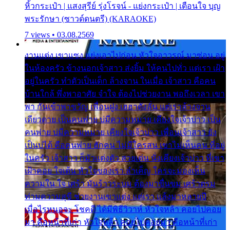
หิ้วกระเป๋า | แสงสุรีย์ รุ่งโรจน์ - แย่งกระเป๋า | เตือนใจ บุญ
พระรักษา (ซาวด์ดนตรี) (KARAOKE)
7 views • 03.08.2569
งานแต่ง เขาแซง แย่งเอาไปก่อน หัวใจอาวรณ์ มาซ่อน อยู่
ในห้องครัว ข้างนอกเจ้าสาว ส่งยิ้ม ให้คนไปทั่ว แต่เรา เฝ้า
อยู่ในครัว ทำตัวเป็นเด็ก ล้างจาน ในเมื่อ เจ้าสาว คือคน
บ้านใกล้ พึ่งพาอาศัย จำใจ ต้องไปช่วยงาน พอถึงเวลา เขา
พา กันเข้าพาขวัญ เพื่อนฝูง เฮฮาดังลั่น แต่เราล้างจาน
เดียวดาย เป็นคนพ่าย บ่มีความหมาย เคียงใจเจ้าบ่าว เป็น
คนพ่าย บ่มีความหมาย เคียงใจเจ้าบ่าว เพื่อนเจ้าสาว ยัง
เป็นบ่ได้ คือคนพ่าย ฮักคน ไม่มีใครสน เขาไม่เห็นคน ที่อยู่
ในครัว เจ้าสาว ก็มัวแต่งตัว สวยเด่น นั่งเคียงเจ้าบ่าว ที่เขา
เฝ้าคอย ใจเต้น หัวใจของเรา ลำเค็ญ ใครจะมองเห็น
ความใน ใจ เศร้า มันร้าวระบม ต้องมาขื่นขม เศร้าตรม
ท่ามความสุขี ช่วยงานเขาแต่ง แต่เรา แล้งมาหลายปี
เมื่อไรหนอจะ โชคดี ได้มีพิธีวิวาห์ หัวใจหล้า คอยไปคอย
มา คือหน้าที่เก่า หัวใจหล้า คอยไปคอยมา คือหน้าที่เก่า