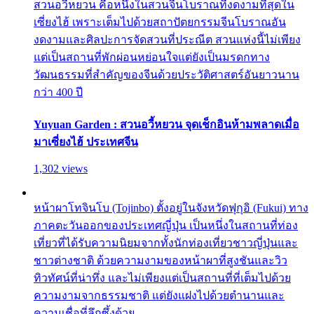
สวนอวี้หยวน คือหนึ่งในสวนจีนโบราณที่งดงามที่สุดใน
เซี่ยงไฮ้ เพราะเต็มไปด้วยสถาปัตยกรรมจีนโบราณอัน
งดงามและศิลปะการจัดสวนที่ประณีต สวนแห่งนี้ไม่เพียง
แต่เป็นสถานที่พักผ่อนหย่อนใจแต่ยังเป็นมรดกทาง
วัฒนธรรมที่สำคัญของจีนด้วยประวัติศาสตร์อันยาวนาน
กว่า 400 ปี
Yuyuan Garden : สวนอวี้หยวน จุดเช็กอินห้ามพลาดเมื่อ
มาเซี่ยงไฮ้ ประเทศจีน
1,302 views
หน้าผาโทจินโบ (Tojinbo) ตั้งอยู่ในจังหวัดฟุกุอิ (Fukui) ทาง
ภาคตะวันออกของประเทศญี่ปุ่น เป็นหนึ่งในสถานที่ท่อง
เที่ยวที่ได้รับความนิยมจากทั้งนักท่องเที่ยวชาวญี่ปุ่นและ
ชาวต่างชาติ ด้วยความงามของหน้าผาที่สูงชันและวิว
ทิวทัศน์ที่น่าทึ่ง และไม่เพียงแต่เป็นสถานที่ที่เต็มไปด้วย
ความงามจากธรรมชาติ แต่ยังแฝงไปด้วยตำนานและ
ความเชื่อที่ลึกซึ้งด้วย