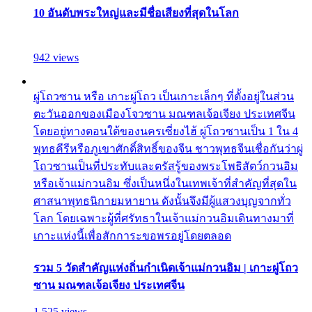
10 อันดับพระใหญ่และมีชื่อเสียงที่สุดในโลก
942 views
ผู่โถวซาน หรือ เกาะผู่โถว เป็นเกาะเล็กๆ ที่ตั้งอยู่ในส่วน
ตะวันออกของเมืองโจวซาน มณฑลเจ้อเจียง ประเทศจีน
โดยอยู่ทางตอนใต้ของนครเซี่ยงไฮ้ ผู่โถวซานเป็น 1 ใน 4
พุทธคีรีหรือภูเขาศักดิ์สิทธิ์ของจีน ชาวพุทธจีนเชื่อกันว่าผู่
โถวซานเป็นที่ประทับและตรัสรู้ของพระโพธิสัตว์กวนอิม
หรือเจ้าแม่กวนอิม ซึ่งเป็นหนึ่งในเทพเจ้าที่สำคัญที่สุดใน
ศาสนาพุทธนิกายมหายาน ดังนั้นจึงมีผู้แสวงบุญจากทั่ว
โลก โดยเฉพาะผู้ที่ศรัทธาในเจ้าแม่กวนอิมเดินทางมาที่
เกาะแห่งนี้เพื่อสักการะขอพรอยู่โดยตลอด
รวม 5 วัดสำคัญแห่งถิ่นกำเนิดเจ้าแม่กวนอิม | เกาะผู่โถว
ซาน มณฑลเจ้อเจียง ประเทศจีน
1,525 views