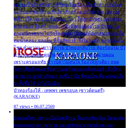
เพราะเป็นโรครักจาง ชีวิตเคว้งคว้าง เมื่อรักห่างร้างไกล
แม่ก็บอก พ่อก็สั่งจะรักใครสักครั้ง อย่าไปหวังความรวย
พลั้งไปใครจะช่วย ซื้อเปลมาไกว ให้ลูกบัวทอง เวรกรรม
ตามสนอง จึงเศร้าหมอง กลีบบัวทองต้องโรย บัวทองไม่
ตระหนัก เพราะไม่รักโคลนตม บัวทองท้องกลม เพราะลืม
ตมน้ำคลอง หลงลิ้น ที่สิ้นสัตย์ เจ้าจึงไม่ระมัด หลงกลิ่นลิ้น
โชย คำหวาน เขาวาดโรย บัวทองกลีบโรย ต้องร้อนรุม บัว
มาบานก่อนตูม ดุจไฟสุมร้อนรุมอุรา บัวทองผ่ายผอม
เพราะตรอมฤทัย ข้าวปลาไม่สนใจ ร้องไห้ลูกเดียว หยุด
โศก เสียเถิดทอง พักความเศร้าหมอง เถิดทองจ๋า ถึงใคร
เขาจะว่า ลูกเจ้าเกิดมา จะชื่อว่าไง พี่ขอเป็นเพื่อนปลอบใจ
จะตั้งชื่อให้ ว่าไอ้บังเอิญ
บัวทองร้องไห้ - เทพพร เพชรอุบล (ซาวด์ดนตรี)
(KARAOKE)
87 views • 06.07.2569
บัวทองโศก เพราะเป็นโรครักรุม ในอกกลัดกลุ้ม โดนแฟน
หนุ่มหลอกเอา เขารวย และรูปหล่อ มาพะเน้าพะนอ