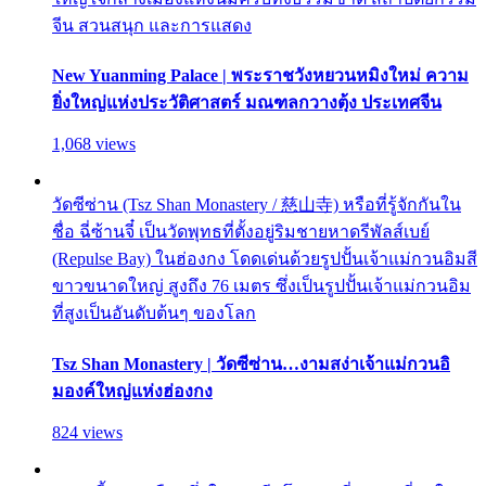
จีน สวนสนุก และการแสดง
New Yuanming Palace | พระราชวังหยวนหมิงใหม่ ความ
ยิ่งใหญ่แห่งประวัติศาสตร์ มณฑลกวางตุ้ง ประเทศจีน
1,068 views
วัดซีซ่าน (Tsz Shan Monastery / 慈山寺) หรือที่รู้จักกันใน
ชื่อ ฉี่ซ้านจี๋ เป็นวัดพุทธที่ตั้งอยู่ริมชายหาดรีพัลส์เบย์
(Repulse Bay) ในฮ่องกง โดดเด่นด้วยรูปปั้นเจ้าแม่กวนอิมสี
ขาวขนาดใหญ่ สูงถึง 76 เมตร ซึ่งเป็นรูปปั้นเจ้าแม่กวนอิม
ที่สูงเป็นอันดับต้นๆ ของโลก
Tsz Shan Monastery | วัดซีซ่าน…งามสง่าเจ้าแม่กวนอิ
มองค์ใหญ่แห่งฮ่องกง
824 views