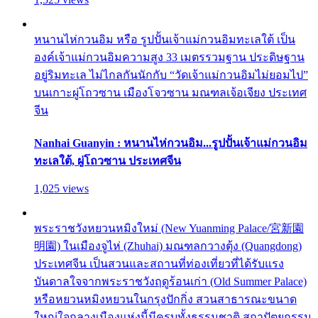
หนานไห่กวนอิม หรือ รูปปั้นเจ้าแม่กวนอิมทะเลใต้ เป็น
องค์เจ้าแม่กวนอิมความสูง 33 เมตรรวมฐาน ประดิษฐาน
อยู่ริมทะเล ไม่ไกลกันนักกับ “วัดเจ้าแม่กวนอิมไม่ยอมไป”
บนเกาะผู่โถวซาน เมืองโจวซาน มณฑลเจ้อเจียง ประเทศ
จีน
Nanhai Guanyin : หนานไห่กวนอิม...รูปปั้นเจ้าแม่กวนอิม
ทะเลใต้, ผู่โถวซาน ประเทศจีน
1,025 views
พระราชวังหยวนหมิงใหม่ (New Yuanming Palace/宮新園
明園) ในเมืองจูไห่ (Zhuhai) มณฑลกวางตุ้ง (Quangdong)
ประเทศจีน เป็นสวนและสถานที่ท่องเที่ยวที่ได้รับแรง
บันดาลใจจากพระราชวังฤดูร้อนเก่า (Old Summer Palace)
หรือหยวนหมิงหยวนในกรุงปักกิ่ง สวนสาธารณะขนาด
ใหญ่ใจกลางเมืองแห่งนี้มีครบทั้งธรรมชาติ สถาปัตยกรรม