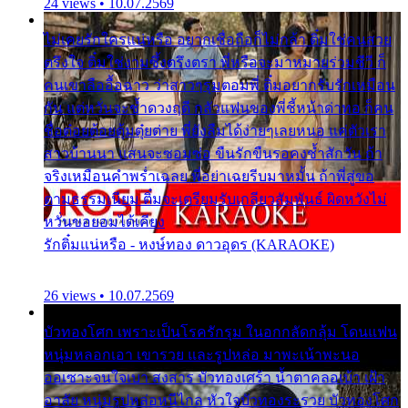
24 views • 10.07.2569
ไม่เคยรักใครแน่หรือ อยากเชื่อถือก็ไม่กล้า ติ๋มใช่คนสวย
ตรึงใจ ติ๋มใช่งามซึ้งตรึงตรา พี่หรือจะมาหมายร่วมชีวี ก็
คนเขาลืออื้อฉาว ว่าสาวๆรุมตอมพี่ ติ๋มอยากรับรักเหมือน
กัน แต่หวั่นจะช้ำดวงฤดี กลัวแฟนของพี่ชี้หน้าด่าทอ ก็คน
ชื่อต๋อยต้อยตุ้มตุ๋ยต่าย พี่ยังลืมได้ง่ายๆเลยหนอ แค่ตัวเรา
สาวบ้านนา แสนจะซอมซ่อ ขืนรักขืนรอคงช้ำสักวัน ถ้า
จริงเหมือนคำพร่ำเฉลย พี่อย่าเฉยรีบมาหมั้น ถ้าพี่สู่ขอ
ตามธรรมเนียม ติ๋มจะเตรียมรับเกลียวสัมพันธ์ ผิดหวังไม่
หวั่นขอยอมได้เคียง
รักติ๋มแน่หรือ - หงษ์ทอง ดาวอุดร (KARAOKE)
26 views • 10.07.2569
บัวทองโศก เพราะเป็นโรครักรุม ในอกกลัดกลุ้ม โดนแฟน
หนุ่มหลอกเอา เขารวย และรูปหล่อ มาพะเน้าพะนอ
ออเซาะจนใจเบา สงสาร บัวทองเศร้า น้ำตาคลอเบ้า เฝ้า
อาลัย หนุ่มรูปหล่อหนีไกล หัวใจบัวทองระรวย บัวทองโศก