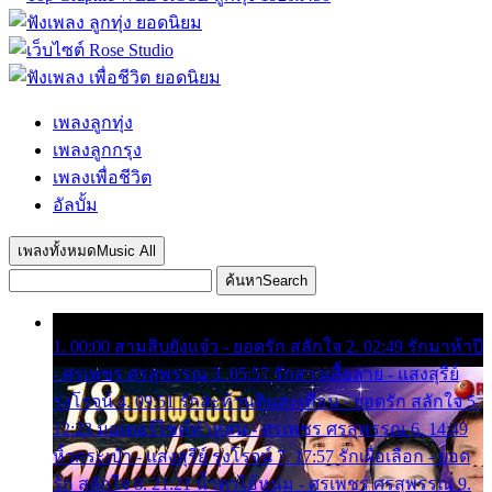
เพลงลูกทุ่ง
เพลงลูกกรุง
เพลงเพื่อชีวิต
อัลบั้ม
เพลงทั้งหมด
Music All
ค้นหา
Search
1. 00:00 สามสิบยังแจ๋ว - ยอดรัก สลักใจ 2. 02:49 รักมาห้าปี
- ศรเพชร ศรสุพรรณ 3. 05:57 รักสาวเสื้อลาย - แสงสุรีย์
รุ่งโรจน์ 4. 09:51 รักสะท้านดินสะเทือน - ยอดรัก สลักใจ 5.
12:23 มอเตอร์ไซค์ทำหล่น - ศรเพชร ศรสุพรรณ 6. 14:49
หิ้วกระเป๋า - แสงสุรีย์ รุ่งโรจน์ 7. 17:57 รักเผื่อเลือก - ยอด
รัก สลักใจ 8. 21:21 น้ำตาไอ้หนุ่ม - ศรเพชร ศรสุพรรณ 9.