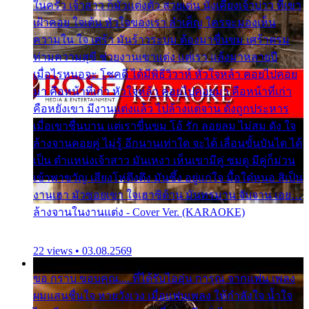
ในครัว เจ้าสาว ก็มัวแต่งตัว สวยเด่น นั่งเคียงเจ้าบ่าว ที่เขา
เฝ้าคอย ใจเต้น หัวใจของเรา ลำเค็ญ ใครจะมองเห็น
ความใน ใจ เศร้า มันร้าวระบม ต้องมาขื่นขม เศร้าตรม
ท่ามความสุขี ช่วยงานเขาแต่ง แต่เรา แล้งมาหลายปี
เมื่อไรหนอจะ โชคดี ได้มีพิธีวิวาห์ หัวใจหล้า คอยไปคอย
มา คือหน้าที่เก่า หัวใจหล้า คอยไปคอยมา คือหน้าที่เก่า
คือหยังเขา มีงานแต่งแล้ว ไปล้างแต่จาน ดั่งถูกประหาร
เมื่อเขาชื่นบาน แต่เราขื่นขม โอ้ รัก ลอยลม ไม่สม ดัง ใจ
ล้างจานคอยคู่ ไม่รู้ อีกนานเท่าใด จะได้ เลื่อนขั้นบันได ได้
เป็น ตำแหน่งเจ้าสาว มันเหงา เห็นเขามีคู่ ซมดู มีคู่ก็ม่วน
เข้าพาขวัญ เสียงโห่ตึงตึง มันซึ้ง อยู่แก่ใจ มื้อใด๋หนอ สิเป็น
งานเฮา มัวซอยเขา ใจเฮาซิด้าน มันทรมาน จับจาน เอย…
ล้างจานในงานแต่ง - Cover Ver. (KARAOKE)
22 views • 03.08.2569
ขอ กราบ ขอบคุณ.... ที่ได้รับไออุ่น การุณ จากแฟน เพลง
ผมแสนชื่นใจ หายวังเวง เมื่อแฟนเพลง ให้กำลังใจ น้ำใจ