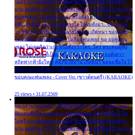
ไมตรี จากแฟนเพลง ทุกทุกที่ ปราณีหลั่งไหล ผมขอฝาก
นาม ยอดรักเอาไว้ โปรดเป็นแรงใจ อย่างนี้เรื่อยไป ขอ อยู่
คู่แฟนเพลง ไม่เคยคิดว่าเก่ง หรือดังกว่าใคร..ใคร พระคุณ
ผู้ฟัง เท่านั้นยิ่งใหญ่ ที่เป็นแรงใจ ให้ผมดังมา.. ขอ องค์เท
วา สถิตฟากฟ้ายิ่งใหญ่ คุ้มภัยให้ท่าน เถิดหนา ขอจงเชื่อ
ใจ ไว้เถิดว่า ตราบชั่วชีวา ไม่ลืมแฟนเพลง ขอ อยู่คู่แฟน
เพลง ไม่เคยคิดว่าเก่ง หรือดังกว่าใคร..ใคร พระคุณผู้ฟัง
เท่านั้นยิ่งใหญ่ ที่เป็นแรงใจ ให้ผมดังมา.. ขอ องค์เทวา
สถิตฟากฟ้ายิ่งใหญ่ คุ้มภัยให้ท่าน เถิดหนา ขอจงเชื่อใจ ไว้
เถิดว่า ตราบชั่วชีวา ไม่ลืมแฟนเพลง
ขอบคุณแฟนเพลง - Cover Ver. (ซาวด์ดนตรี) (KARAOKE)
25 views • 31.07.2569
ขอ กราบ ขอบคุณ.... ที่ได้รับไออุ่น การุณ จากแฟน เพลง
ผมแสนชื่นใจ หายวังเวง เมื่อแฟนเพลง ให้กำลังใจ น้ำใจ
ไมตรี จากแฟนเพลง ทุกทุกที่ ปราณีหลั่งไหล ผมขอฝาก
นาม ยอดรักเอาไว้ โปรดเป็นแรงใจ อย่างนี้เรื่อยไป ขอ อยู่