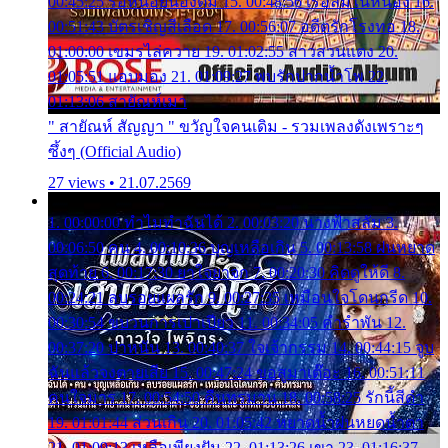
00:45:25 รอหน่อยน้องติ๋ม 15. 00:48:56 เรือล่มในหนอง 16.
00:51:43 บัตรเชิญสีเลือด 17. 00:56:07 อดีตรักโรงทอ 18.
01:00:00 เขมรไล่ควาย 19. 01:02:55 สาวสวนแตง 20.
01:05:51 แอบมอง 21. 01:09:27 พบรักปากน้ำโพ 22.
01:13:06 สายัณห์เมา
" สายัณห์ สัญญา " ขวัญใจคนเดิม - รวมเพลงดังเพราะๆ
ซึ้งๆ (Official Audio)
27 views • 21.07.2569
1. 00:00:00 ทำไมทำฉันได้ 2. 00:03:20 นางฟ้าสลัม 3.
00:06:50 คน 4. 00:10:36 บุญเหลือเกิน 5. 00:13:58 ฝนหยาด
สุดท้าย 6. 00:17:30 ยาใจยาจก 7. 00:20:30 คิดดูให้ดี 8.
00:24:21 ลบรอยแผลรัก 9. 00:27:35 เหมือนใจโดนกรีด 10.
00:30:54 ขบวนการเปาเปียว 11. 00:34:05 คำรำพัน 12.
00:37:20 ปาหนัน 13. 00:40:37 ใจเจ้ากรรม 14. 00:44:15 จูบ
ฉันแล้วจงตายเสีย 15. 00:47:24 ขอสูมาเต๊อะ 16. 00:51:11
คนใจมาร 17. 00:54:50 คืนทรมาน 18. 00:58:25 รักนี้สีดำ
19. 01:01:44 ส่วนเกิน 20. 01:05:42 หยาดน้ำฝนหยดน้ำตา
21. 01:09:13 เหลือเพียงฝัน 22. 01:13:26 เขา 23. 01:16:37