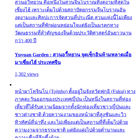
สวนอวี้หยวน คือหนึ่งในสวนจีนโบราณที่งดงามที่สุดใน
เซี่ยงไฮ้ เพราะเต็มไปด้วยสถาปัตยกรรมจีนโบราณอัน
งดงามและศิลปะการจัดสวนที่ประณีต สวนแห่งนี้ไม่เพียง
แต่เป็นสถานที่พักผ่อนหย่อนใจแต่ยังเป็นมรดกทาง
วัฒนธรรมที่สำคัญของจีนด้วยประวัติศาสตร์อันยาวนาน
กว่า 400 ปี
Yuyuan Garden : สวนอวี้หยวน จุดเช็กอินห้ามพลาดเมื่อ
มาเซี่ยงไฮ้ ประเทศจีน
1,302 views
หน้าผาโทจินโบ (Tojinbo) ตั้งอยู่ในจังหวัดฟุกุอิ (Fukui) ทาง
ภาคตะวันออกของประเทศญี่ปุ่น เป็นหนึ่งในสถานที่ท่อง
เที่ยวที่ได้รับความนิยมจากทั้งนักท่องเที่ยวชาวญี่ปุ่นและ
ชาวต่างชาติ ด้วยความงามของหน้าผาที่สูงชันและวิว
ทิวทัศน์ที่น่าทึ่ง และไม่เพียงแต่เป็นสถานที่ที่เต็มไปด้วย
ความงามจากธรรมชาติ แต่ยังแฝงไปด้วยตำนานและ
ความเชื่อที่ลึกซึ้งด้วย