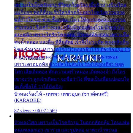
เพราะเป็นโรครักจาง ชีวิตเคว้งคว้าง เมื่อรักห่างร้างไกล
แม่ก็บอก พ่อก็สั่งจะรักใครสักครั้ง อย่าไปหวังความรวย
พลั้งไปใครจะช่วย ซื้อเปลมาไกว ให้ลูกบัวทอง เวรกรรม
ตามสนอง จึงเศร้าหมอง กลีบบัวทองต้องโรย บัวทองไม่
ตระหนัก เพราะไม่รักโคลนตม บัวทองท้องกลม เพราะลืม
ตมน้ำคลอง หลงลิ้น ที่สิ้นสัตย์ เจ้าจึงไม่ระมัด หลงกลิ่นลิ้น
โชย คำหวาน เขาวาดโรย บัวทองกลีบโรย ต้องร้อนรุม บัว
มาบานก่อนตูม ดุจไฟสุมร้อนรุมอุรา บัวทองผ่ายผอม
เพราะตรอมฤทัย ข้าวปลาไม่สนใจ ร้องไห้ลูกเดียว หยุด
โศก เสียเถิดทอง พักความเศร้าหมอง เถิดทองจ๋า ถึงใคร
เขาจะว่า ลูกเจ้าเกิดมา จะชื่อว่าไง พี่ขอเป็นเพื่อนปลอบใจ
จะตั้งชื่อให้ ว่าไอ้บังเอิญ
บัวทองร้องไห้ - เทพพร เพชรอุบล (ซาวด์ดนตรี)
(KARAOKE)
87 views • 06.07.2569
บัวทองโศก เพราะเป็นโรครักรุม ในอกกลัดกลุ้ม โดนแฟน
หนุ่มหลอกเอา เขารวย และรูปหล่อ มาพะเน้าพะนอ