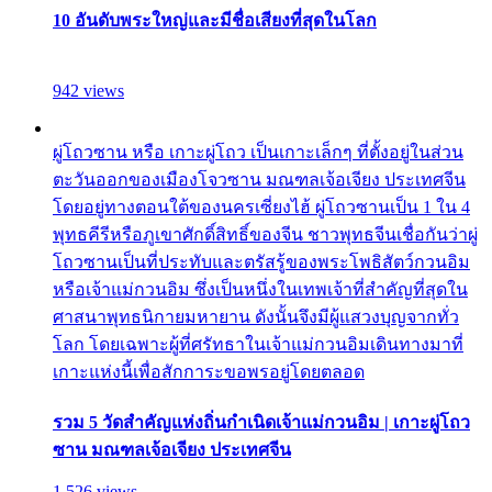
10 อันดับพระใหญ่และมีชื่อเสียงที่สุดในโลก
942 views
ผู่โถวซาน หรือ เกาะผู่โถว เป็นเกาะเล็กๆ ที่ตั้งอยู่ในส่วน
ตะวันออกของเมืองโจวซาน มณฑลเจ้อเจียง ประเทศจีน
โดยอยู่ทางตอนใต้ของนครเซี่ยงไฮ้ ผู่โถวซานเป็น 1 ใน 4
พุทธคีรีหรือภูเขาศักดิ์สิทธิ์ของจีน ชาวพุทธจีนเชื่อกันว่าผู่
โถวซานเป็นที่ประทับและตรัสรู้ของพระโพธิสัตว์กวนอิม
หรือเจ้าแม่กวนอิม ซึ่งเป็นหนึ่งในเทพเจ้าที่สำคัญที่สุดใน
ศาสนาพุทธนิกายมหายาน ดังนั้นจึงมีผู้แสวงบุญจากทั่ว
โลก โดยเฉพาะผู้ที่ศรัทธาในเจ้าแม่กวนอิมเดินทางมาที่
เกาะแห่งนี้เพื่อสักการะขอพรอยู่โดยตลอด
รวม 5 วัดสำคัญแห่งถิ่นกำเนิดเจ้าแม่กวนอิม | เกาะผู่โถว
ซาน มณฑลเจ้อเจียง ประเทศจีน
1,526 views