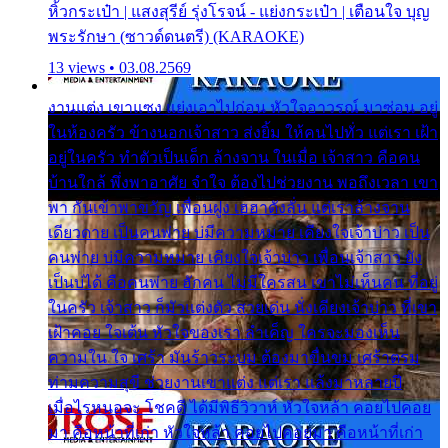
หิ้วกระเป๋า | แสงสุรีย์ รุ่งโรจน์ - แย่งกระเป๋า | เตือนใจ บุญ
พระรักษา (ซาวด์ดนตรี) (KARAOKE)
13 views • 03.08.2569
งานแต่ง เขาแซง แย่งเอาไปก่อน หัวใจอาวรณ์ มาซ่อน อยู่
ในห้องครัว ข้างนอกเจ้าสาว ส่งยิ้ม ให้คนไปทั่ว แต่เรา เฝ้า
อยู่ในครัว ทำตัวเป็นเด็ก ล้างจาน ในเมื่อ เจ้าสาว คือคน
บ้านใกล้ พึ่งพาอาศัย จำใจ ต้องไปช่วยงาน พอถึงเวลา เขา
พา กันเข้าพาขวัญ เพื่อนฝูง เฮฮาดังลั่น แต่เราล้างจาน
เดียวดาย เป็นคนพ่าย บ่มีความหมาย เคียงใจเจ้าบ่าว เป็น
คนพ่าย บ่มีความหมาย เคียงใจเจ้าบ่าว เพื่อนเจ้าสาว ยัง
เป็นบ่ได้ คือคนพ่าย ฮักคน ไม่มีใครสน เขาไม่เห็นคน ที่อยู่
ในครัว เจ้าสาว ก็มัวแต่งตัว สวยเด่น นั่งเคียงเจ้าบ่าว ที่เขา
เฝ้าคอย ใจเต้น หัวใจของเรา ลำเค็ญ ใครจะมองเห็น
ความใน ใจ เศร้า มันร้าวระบม ต้องมาขื่นขม เศร้าตรม
ท่ามความสุขี ช่วยงานเขาแต่ง แต่เรา แล้งมาหลายปี
เมื่อไรหนอจะ โชคดี ได้มีพิธีวิวาห์ หัวใจหล้า คอยไปคอย
มา คือหน้าที่เก่า หัวใจหล้า คอยไปคอยมา คือหน้าที่เก่า