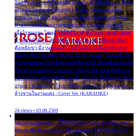
ในครัว เจ้าสาว ก็มัวแต่งตัว สวยเด่น นั่งเคียงเจ้าบ่าว ที่เขา
เฝ้าคอย ใจเต้น หัวใจของเรา ลำเค็ญ ใครจะมองเห็น
ความใน ใจ เศร้า มันร้าวระบม ต้องมาขื่นขม เศร้าตรม
ท่ามความสุขี ช่วยงานเขาแต่ง แต่เรา แล้งมาหลายปี
เมื่อไรหนอจะ โชคดี ได้มีพิธีวิวาห์ หัวใจหล้า คอยไปคอย
มา คือหน้าที่เก่า หัวใจหล้า คอยไปคอยมา คือหน้าที่เก่า
คือหยังเขา มีงานแต่งแล้ว ไปล้างแต่จาน ดั่งถูกประหาร
เมื่อเขาชื่นบาน แต่เราขื่นขม โอ้ รัก ลอยลม ไม่สม ดัง ใจ
ล้างจานคอยคู่ ไม่รู้ อีกนานเท่าใด จะได้ เลื่อนขั้นบันได ได้
เป็น ตำแหน่งเจ้าสาว มันเหงา เห็นเขามีคู่ ซมดู มีคู่ก็ม่วน
เข้าพาขวัญ เสียงโห่ตึงตึง มันซึ้ง อยู่แก่ใจ มื้อใด๋หนอ สิเป็น
งานเฮา มัวซอยเขา ใจเฮาซิด้าน มันทรมาน จับจาน เอย…
ล้างจานในงานแต่ง - Cover Ver. (KARAOKE)
24 views • 03.08.2569
ขอ กราบ ขอบคุณ.... ที่ได้รับไออุ่น การุณ จากแฟน เพลง
ผมแสนชื่นใจ หายวังเวง เมื่อแฟนเพลง ให้กำลังใจ น้ำใจ