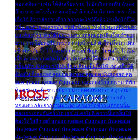
พ่อส่งเงินสามพัน ให้ฉันเรียนราม ได้อีกสักสามพัน ฉันคง
บ๊าย บาย จะไปซื้อกางเกงยีนส์ ลีวายส์มาใส่ เพราะเราเป็น
เด็กใต้ ลีวายส์อย่างเดียว อยากจะโชว์ถึงหิวโซ เด็กใต้ก็ไม่
หวั่น ตกตัวละหลายพัน กัดฟันซื้อมา ให้เด็กเทพเหลียวมอง
และต้องรู้ว่า เด็กใต้ไม่ธรรมดา แต่สุดยอด เดินโยกย้ายเย
ยวน กวนโอ๊ยพอได้ เพราะว่านุ่งลีวายส์ ตัวใหม่ใส่มา เดิน
เข้ามหาลัย จิ๊กโก๊มองหน้า ท่าจะมีปัญหา ไม่พอใจ ได้เป็น
เรื่องแน่นอน แต่ฉันไม่หวั่น เลยแหลงใต้ถามมัน ว่ามัน
พรั่นพรือ มันตอบว่าไม่พรื่อ เปลี่ยนเป็นยิ้มให้ เจอะเด็กใต้
ด้วยกัน ก็เลยรอด สุดยอด สุดยอด สุดยอด มันสุดยอด สุด
ยอด สุดยอด สุดยอด มันสุดยอด แอบหลงรักสาวราม ที่พัก
ห้องเช่า เธอผิวขาวผมยาว ปากแดงแหลงกลาง ถูกสเป็ก
จริงเธอ อยู่ห้องข้างข้าง อยากเข้าไปแหลงกลาง กลัว
ทองแดง กลับจากรามมาเจอ เธอมาซื้อข้าว แต่ก่อนนั้น
สองเรา เจอะกันครั้งใด เธอไม่เคยไยดี คราวนี้เธอยิ้มให้
ต้องให้ใส่ลีวายส์ สุดยอด สุดยอด มันสุดยอด มันสุดยอด
มันสุดยอด มันสุดยอด มันสุดยอด มันสุดยอด มันสุดยอด
มันสุดยอด มันสุดยอด มันสุดยอด มันสุดยอด มันสุดยอด