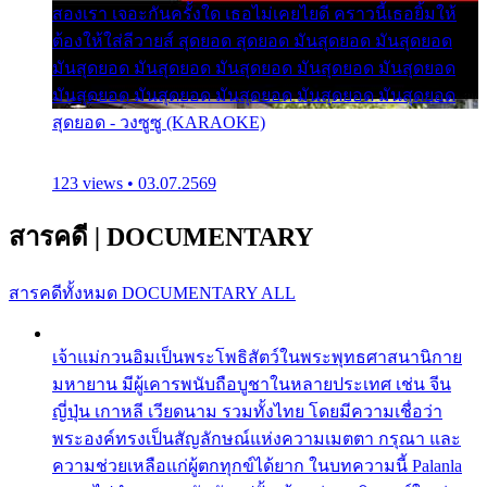
สองเรา เจอะกันครั้งใด เธอไม่เคยไยดี คราวนี้เธอยิ้มให้
ต้องให้ใส่ลีวายส์ สุดยอด สุดยอด มันสุดยอด มันสุดยอด
มันสุดยอด มันสุดยอด มันสุดยอด มันสุดยอด มันสุดยอด
มันสุดยอด มันสุดยอด มันสุดยอด มันสุดยอด มันสุดยอด
สุดยอด - วงซูซู (KARAOKE)
123 views • 03.07.2569
สารคดี
|
DOCUMENTARY
สารคดีทั้งหมด
DOCUMENTARY ALL
เจ้าแม่กวนอิมเป็นพระโพธิสัตว์ในพระพุทธศาสนานิกาย
มหายาน มีผู้เคารพนับถือบูชาในหลายประเทศ เช่น จีน
ญี่ปุ่น เกาหลี เวียดนาม รวมทั้งไทย โดยมีความเชื่อว่า
พระองค์ทรงเป็นสัญลักษณ์แห่งความเมตตา กรุณา และ
ความช่วยเหลือแก่ผู้ตกทุกข์ได้ยาก ในบทความนี้ Palanla