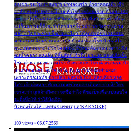
ออเซาะจนใจเบา สงสาร บัวทองเศร้า น้ำตาคลอเบ้า เฝ้า
อาลัย หนุ่มรูปหล่อหนีไกล หัวใจบัวทองระรวย บัวทองโศก
เพราะเป็นโรครักจาง ชีวิตเคว้งคว้าง เมื่อรักห่างร้างไกล
แม่ก็บอก พ่อก็สั่งจะรักใครสักครั้ง อย่าไปหวังความรวย
พลั้งไปใครจะช่วย ซื้อเปลมาไกว ให้ลูกบัวทอง เวรกรรม
ตามสนอง จึงเศร้าหมอง กลีบบัวทองต้องโรย บัวทองไม่
ตระหนัก เพราะไม่รักโคลนตม บัวทองท้องกลม เพราะลืม
ตมน้ำคลอง หลงลิ้น ที่สิ้นสัตย์ เจ้าจึงไม่ระมัด หลงกลิ่นลิ้น
โชย คำหวาน เขาวาดโรย บัวทองกลีบโรย ต้องร้อนรุม บัว
มาบานก่อนตูม ดุจไฟสุมร้อนรุมอุรา บัวทองผ่ายผอม
เพราะตรอมฤทัย ข้าวปลาไม่สนใจ ร้องไห้ลูกเดียว หยุด
โศก เสียเถิดทอง พักความเศร้าหมอง เถิดทองจ๋า ถึงใคร
เขาจะว่า ลูกเจ้าเกิดมา จะชื่อว่าไง พี่ขอเป็นเพื่อนปลอบใจ
จะตั้งชื่อให้ ว่าไอ้บังเอิญ
บัวทองร้องไห้ - เทพพร เพชรอุบล(KARAOKE)
109 views • 06.07.2569