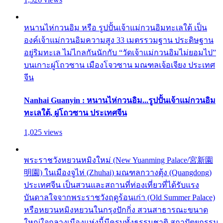
หนานไห่กวนอิม หรือ รูปปั้นเจ้าแม่กวนอิมทะเลใต้ เป็น
องค์เจ้าแม่กวนอิมความสูง 33 เมตรรวมฐาน ประดิษฐาน
อยู่ริมทะเล ไม่ไกลกันนักกับ “วัดเจ้าแม่กวนอิมไม่ยอมไป”
บนเกาะผู่โถวซาน เมืองโจวซาน มณฑลเจ้อเจียง ประเทศ
จีน
Nanhai Guanyin : หนานไห่กวนอิม...รูปปั้นเจ้าแม่กวนอิม
ทะเลใต้, ผู่โถวซาน ประเทศจีน
1,025 views
พระราชวังหยวนหมิงใหม่ (New Yuanming Palace/宮新園
明園) ในเมืองจูไห่ (Zhuhai) มณฑลกวางตุ้ง (Quangdong)
ประเทศจีน เป็นสวนและสถานที่ท่องเที่ยวที่ได้รับแรง
บันดาลใจจากพระราชวังฤดูร้อนเก่า (Old Summer Palace)
หรือหยวนหมิงหยวนในกรุงปักกิ่ง สวนสาธารณะขนาด
ใหญ่ใจกลางเมืองแห่งนี้มีครบทั้งธรรมชาติ สถาปัตยกรรม