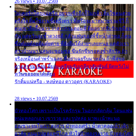
26 views • 10.07.2569
ไม่เคยรักใครแน่หรือ อยากเชื่อถือก็ไม่กล้า ติ๋มใช่คนสวย
ตรึงใจ ติ๋มใช่งามซึ้งตรึงตรา พี่หรือจะมาหมายร่วมชีวี ก็
คนเขาลืออื้อฉาว ว่าสาวๆรุมตอมพี่ ติ๋มอยากรับรักเหมือน
กัน แต่หวั่นจะช้ำดวงฤดี กลัวแฟนของพี่ชี้หน้าด่าทอ ก็คน
ชื่อต๋อยต้อยตุ้มตุ๋ยต่าย พี่ยังลืมได้ง่ายๆเลยหนอ แค่ตัวเรา
สาวบ้านนา แสนจะซอมซ่อ ขืนรักขืนรอคงช้ำสักวัน ถ้า
จริงเหมือนคำพร่ำเฉลย พี่อย่าเฉยรีบมาหมั้น ถ้าพี่สู่ขอ
ตามธรรมเนียม ติ๋มจะเตรียมรับเกลียวสัมพันธ์ ผิดหวังไม่
หวั่นขอยอมได้เคียง
รักติ๋มแน่หรือ - หงษ์ทอง ดาวอุดร (KARAOKE)
28 views • 10.07.2569
บัวทองโศก เพราะเป็นโรครักรุม ในอกกลัดกลุ้ม โดนแฟน
หนุ่มหลอกเอา เขารวย และรูปหล่อ มาพะเน้าพะนอ
ออเซาะจนใจเบา สงสาร บัวทองเศร้า น้ำตาคลอเบ้า เฝ้า
อาลัย หนุ่มรูปหล่อหนีไกล หัวใจบัวทองระรวย บัวทองโศก