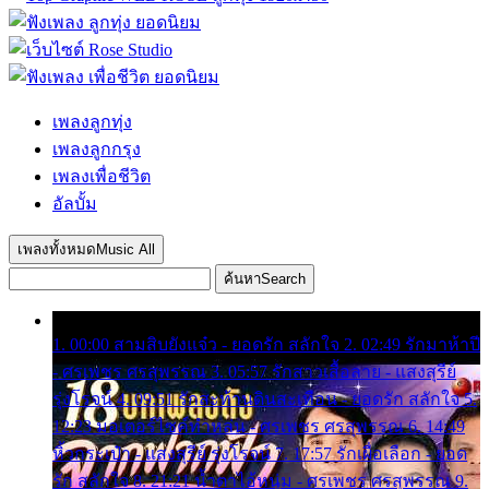
เพลงลูกทุ่ง
เพลงลูกกรุง
เพลงเพื่อชีวิต
อัลบั้ม
เพลงทั้งหมด
Music All
ค้นหา
Search
1. 00:00 สามสิบยังแจ๋ว - ยอดรัก สลักใจ 2. 02:49 รักมาห้าปี
- ศรเพชร ศรสุพรรณ 3. 05:57 รักสาวเสื้อลาย - แสงสุรีย์
รุ่งโรจน์ 4. 09:51 รักสะท้านดินสะเทือน - ยอดรัก สลักใจ 5.
12:23 มอเตอร์ไซค์ทำหล่น - ศรเพชร ศรสุพรรณ 6. 14:49
หิ้วกระเป๋า - แสงสุรีย์ รุ่งโรจน์ 7. 17:57 รักเผื่อเลือก - ยอด
รัก สลักใจ 8. 21:21 น้ำตาไอ้หนุ่ม - ศรเพชร ศรสุพรรณ 9.