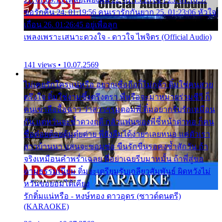
ขอรักคืน 24. 01:19:56 คนเรารักกันยาก 25. 01:23:06 หัวใจ
เถื่อน 26. 01:26:45 อยู่เพื่อลูก
เพลงเพราะเสนาะดวงใจ - ดาวใจ ไพจิตร (Official Audio)
141 views • 10.07.2569
ไม่เคยรักใครแน่หรือ อยากเชื่อถือก็ไม่กล้า ติ๋มใช่คนสวย
ตรึงใจ ติ๋มใช่งามซึ้งตรึงตรา พี่หรือจะมาหมายร่วมชีวี ก็
คนเขาลืออื้อฉาว ว่าสาวๆรุมตอมพี่ ติ๋มอยากรับรักเหมือน
กัน แต่หวั่นจะช้ำดวงฤดี กลัวแฟนของพี่ชี้หน้าด่าทอ ก็คน
ชื่อต๋อยต้อยตุ้มตุ๋ยต่าย พี่ยังลืมได้ง่ายๆเลยหนอ แค่ตัวเรา
สาวบ้านนา แสนจะซอมซ่อ ขืนรักขืนรอคงช้ำสักวัน ถ้า
จริงเหมือนคำพร่ำเฉลย พี่อย่าเฉยรีบมาหมั้น ถ้าพี่สู่ขอ
ตามธรรมเนียม ติ๋มจะเตรียมรับเกลียวสัมพันธ์ ผิดหวังไม่
หวั่นขอยอมได้เคียง
รักติ๋มแน่หรือ - หงษ์ทอง ดาวอุดร (ซาวด์ดนตรี)
(KARAOKE)