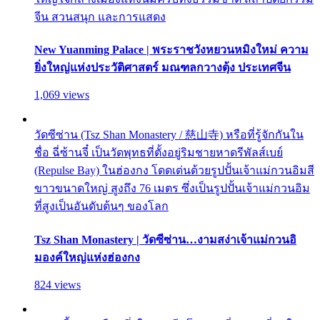
จีน สวนสนุก และการแสดง
New Yuanming Palace | พระราชวังหยวนหมิงใหม่ ความ
ยิ่งใหญ่แห่งประวัติศาสตร์ มณฑลกวางตุ้ง ประเทศจีน
1,069 views
วัดซีซ่าน (Tsz Shan Monastery / 慈山寺) หรือที่รู้จักกันใน
ชื่อ ฉี่ซ้านจี๋ เป็นวัดพุทธที่ตั้งอยู่ริมชายหาดรีพัลส์เบย์
(Repulse Bay) ในฮ่องกง โดดเด่นด้วยรูปปั้นเจ้าแม่กวนอิมสี
ขาวขนาดใหญ่ สูงถึง 76 เมตร ซึ่งเป็นรูปปั้นเจ้าแม่กวนอิม
ที่สูงเป็นอันดับต้นๆ ของโลก
Tsz Shan Monastery | วัดซีซ่าน…งามสง่าเจ้าแม่กวนอิ
มองค์ใหญ่แห่งฮ่องกง
824 views