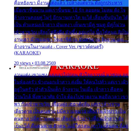
คือหยังเขา มีงานแต่งแล้ว ไปล้างแต่จาน ดั่งถูกประหาร
เมื่อเขาชื่นบาน แต่เราขื่นขม โอ้ รัก ลอยลม ไม่สม ดัง ใจ
ล้างจานคอยคู่ ไม่รู้ อีกนานเท่าใด จะได้ เลื่อนขั้นบันได ได้
เป็น ตำแหน่งเจ้าสาว มันเหงา เห็นเขามีคู่ ซมดู มีคู่ก็ม่วน
เข้าพาขวัญ เสียงโห่ตึงตึง มันซึ้ง อยู่แก่ใจ มื้อใด๋หนอ สิเป็น
งานเฮา มัวซอยเขา ใจเฮาซิด้าน มันทรมาน จับจาน เอย…
ล้างจานในงานแต่ง - Cover Ver. (ซาวด์ดนตรี)
(KARAOKE)
20 views • 03.08.2569
งานแต่ง เขาแซง แย่งเอาไปก่อน หัวใจอาวรณ์ มาซ่อน อยู่
ในห้องครัว ข้างนอกเจ้าสาว ส่งยิ้ม ให้คนไปทั่ว แต่เรา เฝ้า
อยู่ในครัว ทำตัวเป็นเด็ก ล้างจาน ในเมื่อ เจ้าสาว คือคน
บ้านใกล้ พึ่งพาอาศัย จำใจ ต้องไปช่วยงาน พอถึงเวลา เขา
พา กันเข้าพาขวัญ เพื่อนฝูง เฮฮาดังลั่น แต่เราล้างจาน
เดียวดาย เป็นคนพ่าย บ่มีความหมาย เคียงใจเจ้าบ่าว เป็น
คนพ่าย บ่มีความหมาย เคียงใจเจ้าบ่าว เพื่อนเจ้าสาว ยัง
เป็นบ่ได้ คือคนพ่าย ฮักคน ไม่มีใครสน เขาไม่เห็นคน ที่อยู่