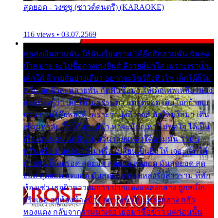
สุดยอด - วงซูซู (ซาวด์ดนตรี) (KARAOKE)
116 views • 03.07.2569
พ่อส่งเงินสามพัน ให้ฉันเรียนราม ได้อีกสักสามพัน ฉันคง
บ๊าย บาย จะไปซื้อกางเกงยีนส์ ลีวายส์มาใส่ เพราะเราเป็น
เด็กใต้ ลีวายส์อย่างเดียว อยากจะโชว์ถึงหิวโซ เด็กใต้ก็ไม่
หวั่น ตกตัวละหลายพัน กัดฟันซื้อมา ให้เด็กเทพเหลียวมอง
และต้องรู้ว่า เด็กใต้ไม่ธรรมดา แต่สุดยอด เดินโยกย้ายเย
ยวน กวนโอ๊ยพอได้ เพราะว่านุ่งลีวายส์ ตัวใหม่ใส่มา เดิน
เข้ามหาลัย จิ๊กโก๊มองหน้า ท่าจะมีปัญหา ไม่พอใจ ได้เป็น
เรื่องแน่นอน แต่ฉันไม่หวั่น เลยแหลงใต้ถามมัน ว่ามัน
พรั่นพรือ มันตอบว่าไม่พรื่อ เปลี่ยนเป็นยิ้มให้ เจอะเด็กใต้
ด้วยกัน ก็เลยรอด สุดยอด สุดยอด สุดยอด มันสุดยอด สุด
ยอด สุดยอด สุดยอด มันสุดยอด แอบหลงรักสาวราม ที่พัก
ห้องเช่า เธอผิวขาวผมยาว ปากแดงแหลงกลาง ถูกสเป็ก
จริงเธอ อยู่ห้องข้างข้าง อยากเข้าไปแหลงกลาง กลัว
ทองแดง กลับจากรามมาเจอ เธอมาซื้อข้าว แต่ก่อนนั้น