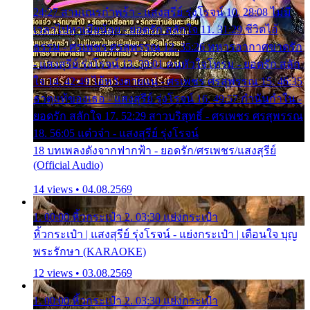
24:27 สามเณรกำพร้า - แสงสุรีย์ รุ่งโรจน์ 10. 28:08 ไม่มี
เวลาไปหาเมียน้อย - ยอดรัก สลักใจ 11. 31:29 ชีวิตไอ้
ธรรม - ศรเพชร ศรสุพรรณ 12. 35:26 ทหารอากาศขาดรัก
- แสงสุรีย์ รุ่งโรจน์ 13. 39:01 คนหัวใจโทรม - ยอดรัก สลัก
ใจ 14. 42:49 ไอ้หวังตายแน่ - ศรเพชร ศรสุพรรณ 15. 46:35
ธาตุแท้ของเธอ - แสงสุรีย์ รุ่งโรจน์ 16. 49:57 กำนันกำใน -
ยอดรัก สลักใจ 17. 52:29 สาวบริสุทธิ์ - ศรเพชร ศรสุพรรณ
18. 56:05 แต๋วจ๋า - แสงสุรีย์ รุ่งโรจน์
18 บทเพลงดังจากฟากฟ้า - ยอดรัก/ศรเพชร/แสงสุรีย์
(Official Audio)
14 views • 04.08.2569
1. 00:00 หิ้วกระเป๋า 2. 03:30 แย่งกระเป๋า
หิ้วกระเป๋า | แสงสุรีย์ รุ่งโรจน์ - แย่งกระเป๋า | เตือนใจ บุญ
พระรักษา (KARAOKE)
12 views • 03.08.2569
1. 00:00 หิ้วกระเป๋า 2. 03:30 แย่งกระเป๋า