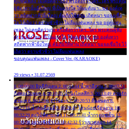
คู่แฟนเพลง ไม่เคยคิดว่าเก่ง หรือดังกว่าใคร..ใคร พระคุณ
ผู้ฟัง เท่านั้นยิ่งใหญ่ ที่เป็นแรงใจ ให้ผมดังมา.. ขอ องค์เท
วา สถิตฟากฟ้ายิ่งใหญ่ คุ้มภัยให้ท่าน เถิดหนา ขอจงเชื่อ
ใจ ไว้เถิดว่า ตราบชั่วชีวา ไม่ลืมแฟนเพลง ขอ อยู่คู่แฟน
เพลง ไม่เคยคิดว่าเก่ง หรือดังกว่าใคร..ใคร พระคุณผู้ฟัง
เท่านั้นยิ่งใหญ่ ที่เป็นแรงใจ ให้ผมดังมา.. ขอ องค์เทวา
สถิตฟากฟ้ายิ่งใหญ่ คุ้มภัยให้ท่าน เถิดหนา ขอจงเชื่อใจ ไว้
เถิดว่า ตราบชั่วชีวา ไม่ลืมแฟนเพลง
ขอบคุณแฟนเพลง - Cover Ver. (KARAOKE)
29 views • 31.07.2569
1. 00:00:00 ยินดีรับเดน 2. 00:03:44 น้ำตาอีสาน 3. 00:07:51
กิ่งทองใบหยก 4. 00:10:35 น้ำนิ่งไหลลึก 5. 00:13:49 ลานรัก
ลานเท 6. 00:17:06 จำใจจาก 7. 00:20:53 คืนฝนตก 8.
00:25:16 น้ำลงเดือนยี่ 9. 00:28:47 โสนน้อยเรือนงาม 10.
00:32:29 ตอไม้ที่ตายแล้ว 11. 00:35:41 น้ำกรดแช่เย็น 12.
00:39:08 อยากฟังซ้ำ 13. 00:42:32 รู้ว่าเขาหลอก 14.