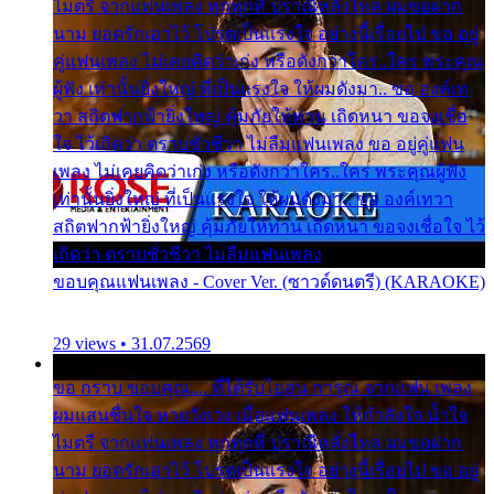
ไมตรี จากแฟนเพลง ทุกทุกที่ ปราณีหลั่งไหล ผมขอฝาก
นาม ยอดรักเอาไว้ โปรดเป็นแรงใจ อย่างนี้เรื่อยไป ขอ อยู่
คู่แฟนเพลง ไม่เคยคิดว่าเก่ง หรือดังกว่าใคร..ใคร พระคุณ
ผู้ฟัง เท่านั้นยิ่งใหญ่ ที่เป็นแรงใจ ให้ผมดังมา.. ขอ องค์เท
วา สถิตฟากฟ้ายิ่งใหญ่ คุ้มภัยให้ท่าน เถิดหนา ขอจงเชื่อ
ใจ ไว้เถิดว่า ตราบชั่วชีวา ไม่ลืมแฟนเพลง ขอ อยู่คู่แฟน
เพลง ไม่เคยคิดว่าเก่ง หรือดังกว่าใคร..ใคร พระคุณผู้ฟัง
เท่านั้นยิ่งใหญ่ ที่เป็นแรงใจ ให้ผมดังมา.. ขอ องค์เทวา
สถิตฟากฟ้ายิ่งใหญ่ คุ้มภัยให้ท่าน เถิดหนา ขอจงเชื่อใจ ไว้
เถิดว่า ตราบชั่วชีวา ไม่ลืมแฟนเพลง
ขอบคุณแฟนเพลง - Cover Ver. (ซาวด์ดนตรี) (KARAOKE)
29 views • 31.07.2569
ขอ กราบ ขอบคุณ.... ที่ได้รับไออุ่น การุณ จากแฟน เพลง
ผมแสนชื่นใจ หายวังเวง เมื่อแฟนเพลง ให้กำลังใจ น้ำใจ
ไมตรี จากแฟนเพลง ทุกทุกที่ ปราณีหลั่งไหล ผมขอฝาก
นาม ยอดรักเอาไว้ โปรดเป็นแรงใจ อย่างนี้เรื่อยไป ขอ อยู่