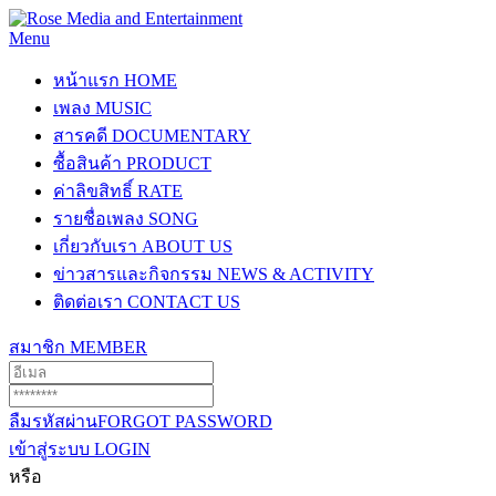
Menu
หน้าแรก
HOME
เพลง
MUSIC
สารคดี
DOCUMENTARY
ซื้อสินค้า
PRODUCT
ค่าลิขสิทธิ์
RATE
รายชื่อเพลง
SONG
เกี่ยวกับเรา
ABOUT US
ข่าวสารและกิจกรรม
NEWS & ACTIVITY
ติดต่อเรา
CONTACT US
สมาชิก
MEMBER
ลืมรหัสผ่าน
FORGOT PASSWORD
เข้าสู่ระบบ
LOGIN
หรือ