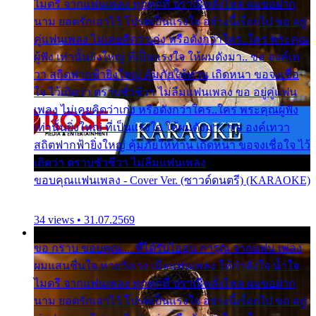
ไมตรี จากแฟนเพลง ทุกทุกที่ ปราณีหลั่งไหล ผมขอฝาก
นาม ยอดรักเอาไว้ โปรดเป็นแรงใจ อย่างนี้เรื่อยไป ขอ อยู่
คู่แฟนเพลง ไม่เคยคิดว่าเก่ง หรือดังกว่าใคร..ใคร พระคุณ
ผู้ฟัง เท่านั้นยิ่งใหญ่ ที่เป็นแรงใจ ให้ผมดังมา.. ขอ องค์เท
วา สถิตฟากฟ้ายิ่งใหญ่ คุ้มภัยให้ท่าน เถิดหนา ขอจงเชื่อ
ใจ ไว้เถิดว่า ตราบชั่วชีวา ไม่ลืมแฟนเพลง ขอ อยู่คู่แฟน
เพลง ไม่เคยคิดว่าเก่ง หรือดังกว่าใคร..ใคร พระคุณผู้ฟัง
เท่านั้นยิ่งใหญ่ ที่เป็นแรงใจ ให้ผมดังมา.. ขอ องค์เทวา
สถิตฟากฟ้ายิ่งใหญ่ คุ้มภัยให้ท่าน เถิดหนา ขอจงเชื่อใจ ไว้
เถิดว่า ตราบชั่วชีวา ไม่ลืมแฟนเพลง
ขอบคุณแฟนเพลง - Cover Ver. (ซาวด์ดนตรี) (KARAOKE)
34 views • 31.07.2569
ขอ กราบ ขอบคุณ.... ที่ได้รับไออุ่น การุณ จากแฟน เพลง
ผมแสนชื่นใจ หายวังเวง เมื่อแฟนเพลง ให้กำลังใจ น้ำใจ
ไมตรี จากแฟนเพลง ทุกทุกที่ ปราณีหลั่งไหล ผมขอฝาก
นาม ยอดรักเอาไว้ โปรดเป็นแรงใจ อย่างนี้เรื่อยไป ขอ อยู่