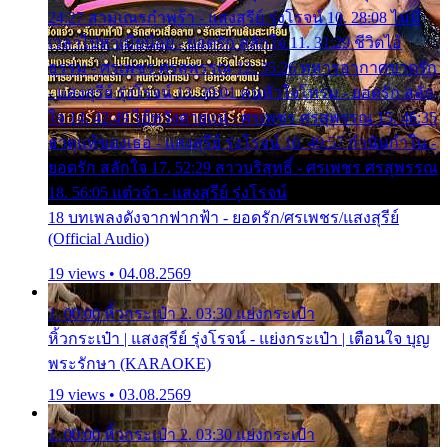
24:27 สามเณรกำพร้า - แสงสุรีย์ รุ่งโรจน์ 10. 28:08 ไม่มี
เวลาไปหาเมียน้อย - ยอดรัก สลักใจ 11. 31:29 ชีวิตไอ้
ธรรม - ศรเพชร ศรสุพรรณ 12. 35:26 ทหารอากาศขาดรัก
- แสงสุรีย์ รุ่งโรจน์ 13. 39:01 คนหัวใจโทรม - ยอดรัก สลัก
ใจ 14. 42:49 ไอ้หวังตายแน่ - ศรเพชร ศรสุพรรณ 15. 46:35
ธาตุแท้ของเธอ - แสงสุรีย์ รุ่งโรจน์ 16. 49:57 กำนันกำใน -
ยอดรัก สลักใจ 17. 52:29 สาวบริสุทธิ์ - ศรเพชร ศรสุพรรณ
18. 56:05 แต๋วจ๋า - แสงสุรีย์ รุ่งโรจน์
18 บทเพลงดังจากฟากฟ้า - ยอดรัก/ศรเพชร/แสงสุรีย์
(Official Audio)
19 views • 04.08.2569
1. 00:00 หิ้วกระเป๋า 2. 03:30 แย่งกระเป๋า
หิ้วกระเป๋า | แสงสุรีย์ รุ่งโรจน์ - แย่งกระเป๋า | เตือนใจ บุญ
พระรักษา (KARAOKE)
19 views • 03.08.2569
1. 00:00 หิ้วกระเป๋า 2. 03:30 แย่งกระเป๋า