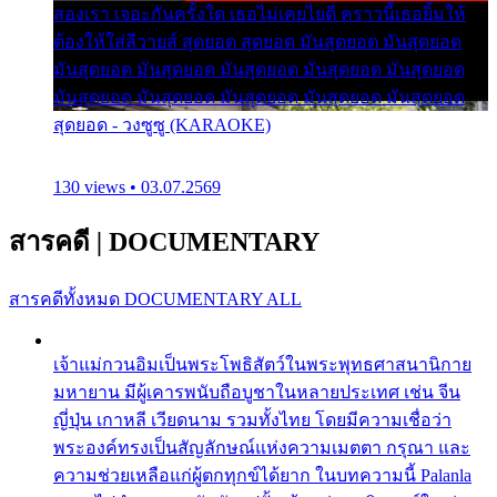
สองเรา เจอะกันครั้งใด เธอไม่เคยไยดี คราวนี้เธอยิ้มให้
ต้องให้ใส่ลีวายส์ สุดยอด สุดยอด มันสุดยอด มันสุดยอด
มันสุดยอด มันสุดยอด มันสุดยอด มันสุดยอด มันสุดยอด
มันสุดยอด มันสุดยอด มันสุดยอด มันสุดยอด มันสุดยอด
สุดยอด - วงซูซู (KARAOKE)
130 views • 03.07.2569
สารคดี
|
DOCUMENTARY
สารคดีทั้งหมด
DOCUMENTARY ALL
เจ้าแม่กวนอิมเป็นพระโพธิสัตว์ในพระพุทธศาสนานิกาย
มหายาน มีผู้เคารพนับถือบูชาในหลายประเทศ เช่น จีน
ญี่ปุ่น เกาหลี เวียดนาม รวมทั้งไทย โดยมีความเชื่อว่า
พระองค์ทรงเป็นสัญลักษณ์แห่งความเมตตา กรุณา และ
ความช่วยเหลือแก่ผู้ตกทุกข์ได้ยาก ในบทความนี้ Palanla