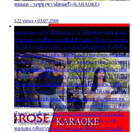
สุดยอด - วงซูซู (ซาวด์ดนตรี) (KARAOKE)
122 views • 03.07.2569
พ่อส่งเงินสามพัน ให้ฉันเรียนราม ได้อีกสักสามพัน ฉันคง
บ๊าย บาย จะไปซื้อกางเกงยีนส์ ลีวายส์มาใส่ เพราะเราเป็น
เด็กใต้ ลีวายส์อย่างเดียว อยากจะโชว์ถึงหิวโซ เด็กใต้ก็ไม่
หวั่น ตกตัวละหลายพัน กัดฟันซื้อมา ให้เด็กเทพเหลียวมอง
และต้องรู้ว่า เด็กใต้ไม่ธรรมดา แต่สุดยอด เดินโยกย้ายเย
ยวน กวนโอ๊ยพอได้ เพราะว่านุ่งลีวายส์ ตัวใหม่ใส่มา เดิน
เข้ามหาลัย จิ๊กโก๊มองหน้า ท่าจะมีปัญหา ไม่พอใจ ได้เป็น
เรื่องแน่นอน แต่ฉันไม่หวั่น เลยแหลงใต้ถามมัน ว่ามัน
พรั่นพรือ มันตอบว่าไม่พรื่อ เปลี่ยนเป็นยิ้มให้ เจอะเด็กใต้
ด้วยกัน ก็เลยรอด สุดยอด สุดยอด สุดยอด มันสุดยอด สุด
ยอด สุดยอด สุดยอด มันสุดยอด แอบหลงรักสาวราม ที่พัก
ห้องเช่า เธอผิวขาวผมยาว ปากแดงแหลงกลาง ถูกสเป็ก
จริงเธอ อยู่ห้องข้างข้าง อยากเข้าไปแหลงกลาง กลัว
ทองแดง กลับจากรามมาเจอ เธอมาซื้อข้าว แต่ก่อนนั้น