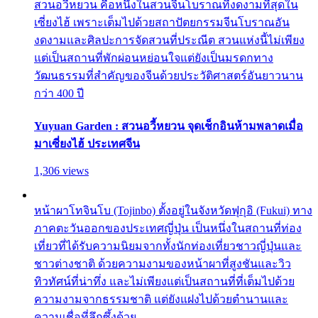
สวนอวี้หยวน คือหนึ่งในสวนจีนโบราณที่งดงามที่สุดใน
เซี่ยงไฮ้ เพราะเต็มไปด้วยสถาปัตยกรรมจีนโบราณอัน
งดงามและศิลปะการจัดสวนที่ประณีต สวนแห่งนี้ไม่เพียง
แต่เป็นสถานที่พักผ่อนหย่อนใจแต่ยังเป็นมรดกทาง
วัฒนธรรมที่สำคัญของจีนด้วยประวัติศาสตร์อันยาวนาน
กว่า 400 ปี
Yuyuan Garden : สวนอวี้หยวน จุดเช็กอินห้ามพลาดเมื่อ
มาเซี่ยงไฮ้ ประเทศจีน
1,306 views
หน้าผาโทจินโบ (Tojinbo) ตั้งอยู่ในจังหวัดฟุกุอิ (Fukui) ทาง
ภาคตะวันออกของประเทศญี่ปุ่น เป็นหนึ่งในสถานที่ท่อง
เที่ยวที่ได้รับความนิยมจากทั้งนักท่องเที่ยวชาวญี่ปุ่นและ
ชาวต่างชาติ ด้วยความงามของหน้าผาที่สูงชันและวิว
ทิวทัศน์ที่น่าทึ่ง และไม่เพียงแต่เป็นสถานที่ที่เต็มไปด้วย
ความงามจากธรรมชาติ แต่ยังแฝงไปด้วยตำนานและ
ความเชื่อที่ลึกซึ้งด้วย