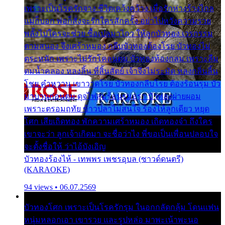
เพราะเป็นโรครักจาง ชีวิตเคว้งคว้าง เมื่อรักห่างร้างไกล
แม่ก็บอก พ่อก็สั่งจะรักใครสักครั้ง อย่าไปหวังความรวย
พลั้งไปใครจะช่วย ซื้อเปลมาไกว ให้ลูกบัวทอง เวรกรรม
ตามสนอง จึงเศร้าหมอง กลีบบัวทองต้องโรย บัวทองไม่
ตระหนัก เพราะไม่รักโคลนตม บัวทองท้องกลม เพราะลืม
ตมน้ำคลอง หลงลิ้น ที่สิ้นสัตย์ เจ้าจึงไม่ระมัด หลงกลิ่นลิ้น
โชย คำหวาน เขาวาดโรย บัวทองกลีบโรย ต้องร้อนรุม บัว
มาบานก่อนตูม ดุจไฟสุมร้อนรุมอุรา บัวทองผ่ายผอม
เพราะตรอมฤทัย ข้าวปลาไม่สนใจ ร้องไห้ลูกเดียว หยุด
โศก เสียเถิดทอง พักความเศร้าหมอง เถิดทองจ๋า ถึงใคร
เขาจะว่า ลูกเจ้าเกิดมา จะชื่อว่าไง พี่ขอเป็นเพื่อนปลอบใจ
จะตั้งชื่อให้ ว่าไอ้บังเอิญ
บัวทองร้องไห้ - เทพพร เพชรอุบล (ซาวด์ดนตรี)
(KARAOKE)
94 views • 06.07.2569
บัวทองโศก เพราะเป็นโรครักรุม ในอกกลัดกลุ้ม โดนแฟน
หนุ่มหลอกเอา เขารวย และรูปหล่อ มาพะเน้าพะนอ