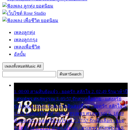
เพลงลูกทุ่ง
เพลงลูกกรุง
เพลงเพื่อชีวิต
อัลบั้ม
เพลงทั้งหมด
Music All
ค้นหา
Search
1. 00:00 สามสิบยังแจ๋ว - ยอดรัก สลักใจ 2. 02:49 รักมาห้าปี
- ศรเพชร ศรสุพรรณ 3. 05:57 รักสาวเสื้อลาย - แสงสุรีย์
รุ่งโรจน์ 4. 09:51 รักสะท้านดินสะเทือน - ยอดรัก สลักใจ 5.
12:23 มอเตอร์ไซค์ทำหล่น - ศรเพชร ศรสุพรรณ 6. 14:49
หิ้วกระเป๋า - แสงสุรีย์ รุ่งโรจน์ 7. 17:57 รักเผื่อเลือก - ยอด
รัก สลักใจ 8. 21:21 น้ำตาไอ้หนุ่ม - ศรเพชร ศรสุพรรณ 9.