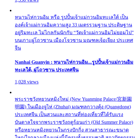
หนานไห่กวนอิม หรือ รูปปั้นเจ้าแม่กวนอิมทะเลใต้ เป็น
องค์เจ้าแม่กวนอิมความสูง 33 เมตรรวมฐาน ประดิษฐาน
อยู่ริมทะเล ไม่ไกลกันนักกับ “วัดเจ้าแม่กวนอิมไม่ยอมไป”
บนเกาะผู่โถวซาน เมืองโจวซาน มณฑลเจ้อเจียง ประเทศ
จีน
Nanhai Guanyin : หนานไห่กวนอิม...รูปปั้นเจ้าแม่กวนอิม
ทะเลใต้, ผู่โถวซาน ประเทศจีน
1,028 views
พระราชวังหยวนหมิงใหม่ (New Yuanming Palace/宮新園
明園) ในเมืองจูไห่ (Zhuhai) มณฑลกวางตุ้ง (Quangdong)
ประเทศจีน เป็นสวนและสถานที่ท่องเที่ยวที่ได้รับแรง
บันดาลใจจากพระราชวังฤดูร้อนเก่า (Old Summer Palace)
หรือหยวนหมิงหยวนในกรุงปักกิ่ง สวนสาธารณะขนาด
ใหญ่ใจกลางเมืองแห่งนี้มีครบทั้งธรรมชาติ สถาปัตยกรรม