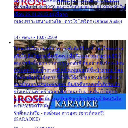
ขอรักคืน 24. 01:19:56 คนเรารักกันยาก 25. 01:23:06 หัวใจ
เถื่อน 26. 01:26:45 อยู่เพื่อลูก
เพลงเพราะเสนาะดวงใจ - ดาวใจ ไพจิตร (Official Audio)
147 views • 10.07.2569
ไม่เคยรักใครแน่หรือ อยากเชื่อถือก็ไม่กล้า ติ๋มใช่คนสวย
ตรึงใจ ติ๋มใช่งามซึ้งตรึงตรา พี่หรือจะมาหมายร่วมชีวี ก็
คนเขาลืออื้อฉาว ว่าสาวๆรุมตอมพี่ ติ๋มอยากรับรักเหมือน
กัน แต่หวั่นจะช้ำดวงฤดี กลัวแฟนของพี่ชี้หน้าด่าทอ ก็คน
ชื่อต๋อยต้อยตุ้มตุ๋ยต่าย พี่ยังลืมได้ง่ายๆเลยหนอ แค่ตัวเรา
สาวบ้านนา แสนจะซอมซ่อ ขืนรักขืนรอคงช้ำสักวัน ถ้า
จริงเหมือนคำพร่ำเฉลย พี่อย่าเฉยรีบมาหมั้น ถ้าพี่สู่ขอ
ตามธรรมเนียม ติ๋มจะเตรียมรับเกลียวสัมพันธ์ ผิดหวังไม่
หวั่นขอยอมได้เคียง
รักติ๋มแน่หรือ - หงษ์ทอง ดาวอุดร (ซาวด์ดนตรี)
(KARAOKE)