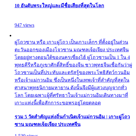
10 อันดับพระใหญ่และมีชื่อเสียงที่สุดในโลก
947 views
ผู่โถวซาน หรือ เกาะผู่โถว เป็นเกาะเล็กๆ ที่ตั้งอยู่ในส่วน
ตะวันออกของเมืองโจวซาน มณฑลเจ้อเจียง ประเทศจีน
โดยอยู่ทางตอนใต้ของนครเซี่ยงไฮ้ ผู่โถวซานเป็น 1 ใน 4
พุทธคีรีหรือภูเขาศักดิ์สิทธิ์ของจีน ชาวพุทธจีนเชื่อกันว่าผู่
โถวซานเป็นที่ประทับและตรัสรู้ของพระโพธิสัตว์กวนอิม
หรือเจ้าแม่กวนอิม ซึ่งเป็นหนึ่งในเทพเจ้าที่สำคัญที่สุดใน
ศาสนาพุทธนิกายมหายาน ดังนั้นจึงมีผู้แสวงบุญจากทั่ว
โลก โดยเฉพาะผู้ที่ศรัทธาในเจ้าแม่กวนอิมเดินทางมาที่
เกาะแห่งนี้เพื่อสักการะขอพรอยู่โดยตลอด
รวม 5 วัดสำคัญแห่งถิ่นกำเนิดเจ้าแม่กวนอิม | เกาะผู่โถว
ซาน มณฑลเจ้อเจียง ประเทศจีน
1,530 views