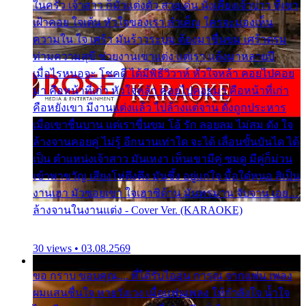
ในครัว เจ้าสาว ก็มัวแต่งตัว สวยเด่น นั่งเคียงเจ้าบ่าว ที่เขา
เฝ้าคอย ใจเต้น หัวใจของเรา ลำเค็ญ ใครจะมองเห็น
ความใน ใจ เศร้า มันร้าวระบม ต้องมาขื่นขม เศร้าตรม
ท่ามความสุขี ช่วยงานเขาแต่ง แต่เรา แล้งมาหลายปี
เมื่อไรหนอจะ โชคดี ได้มีพิธีวิวาห์ หัวใจหล้า คอยไปคอย
มา คือหน้าที่เก่า หัวใจหล้า คอยไปคอยมา คือหน้าที่เก่า
คือหยังเขา มีงานแต่งแล้ว ไปล้างแต่จาน ดั่งถูกประหาร
เมื่อเขาชื่นบาน แต่เราขื่นขม โอ้ รัก ลอยลม ไม่สม ดัง ใจ
ล้างจานคอยคู่ ไม่รู้ อีกนานเท่าใด จะได้ เลื่อนขั้นบันได ได้
เป็น ตำแหน่งเจ้าสาว มันเหงา เห็นเขามีคู่ ซมดู มีคู่ก็ม่วน
เข้าพาขวัญ เสียงโห่ตึงตึง มันซึ้ง อยู่แก่ใจ มื้อใด๋หนอ สิเป็น
งานเฮา มัวซอยเขา ใจเฮาซิด้าน มันทรมาน จับจาน เอย…
ล้างจานในงานแต่ง - Cover Ver. (KARAOKE)
30 views • 03.08.2569
ขอ กราบ ขอบคุณ.... ที่ได้รับไออุ่น การุณ จากแฟน เพลง
ผมแสนชื่นใจ หายวังเวง เมื่อแฟนเพลง ให้กำลังใจ น้ำใจ