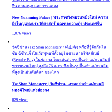
จีน สวนสนุก และการแสดง
New Yuanming Palace | พระราชวังหยวนหมิงใหม่ ความ
ยิ่งใหญ่แห่งประวัติศาสตร์ มณฑลกวางตุ้ง ประเทศจีน
1,076 views
วัดซีซ่าน (Tsz Shan Monastery / 慈山寺) หรือที่รู้จักกันใน
ชื่อ ฉี่ซ้านจี๋ เป็นวัดพุทธที่ตั้งอยู่ริมชายหาดรีพัลส์เบย์
(Repulse Bay) ในฮ่องกง โดดเด่นด้วยรูปปั้นเจ้าแม่กวนอิมสี
ขาวขนาดใหญ่ สูงถึง 76 เมตร ซึ่งเป็นรูปปั้นเจ้าแม่กวนอิม
ที่สูงเป็นอันดับต้นๆ ของโลก
Tsz Shan Monastery | วัดซีซ่าน…งามสง่าเจ้าแม่กวนอิ
มองค์ใหญ่แห่งฮ่องกง
829 views