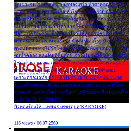
ออเซาะจนใจเบา สงสาร บัวทองเศร้า น้ำตาคลอเบ้า เฝ้า
อาลัย หนุ่มรูปหล่อหนีไกล หัวใจบัวทองระรวย บัวทองโศก
เพราะเป็นโรครักจาง ชีวิตเคว้งคว้าง เมื่อรักห่างร้างไกล
แม่ก็บอก พ่อก็สั่งจะรักใครสักครั้ง อย่าไปหวังความรวย
พลั้งไปใครจะช่วย ซื้อเปลมาไกว ให้ลูกบัวทอง เวรกรรม
ตามสนอง จึงเศร้าหมอง กลีบบัวทองต้องโรย บัวทองไม่
ตระหนัก เพราะไม่รักโคลนตม บัวทองท้องกลม เพราะลืม
ตมน้ำคลอง หลงลิ้น ที่สิ้นสัตย์ เจ้าจึงไม่ระมัด หลงกลิ่นลิ้น
โชย คำหวาน เขาวาดโรย บัวทองกลีบโรย ต้องร้อนรุม บัว
มาบานก่อนตูม ดุจไฟสุมร้อนรุมอุรา บัวทองผ่ายผอม
เพราะตรอมฤทัย ข้าวปลาไม่สนใจ ร้องไห้ลูกเดียว หยุด
โศก เสียเถิดทอง พักความเศร้าหมอง เถิดทองจ๋า ถึงใคร
เขาจะว่า ลูกเจ้าเกิดมา จะชื่อว่าไง พี่ขอเป็นเพื่อนปลอบใจ
จะตั้งชื่อให้ ว่าไอ้บังเอิญ
บัวทองร้องไห้ - เทพพร เพชรอุบล(KARAOKE)
116 views • 06.07.2569