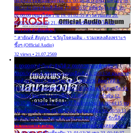
00:45:25 รอหน่อยน้องติ๋ม 15. 00:48:56 เรือล่มในหนอง 16.
00:51:43 บัตรเชิญสีเลือด 17. 00:56:07 อดีตรักโรงทอ 18.
01:00:00 เขมรไล่ควาย 19. 01:02:55 สาวสวนแตง 20.
01:05:51 แอบมอง 21. 01:09:27 พบรักปากน้ำโพ 22.
01:13:06 สายัณห์เมา
" สายัณห์ สัญญา " ขวัญใจคนเดิม - รวมเพลงดังเพราะๆ
ซึ้งๆ (Official Audio)
32 views • 21.07.2569
1. 00:00:00 ทำไมทำฉันได้ 2. 00:03:20 นางฟ้าสลัม 3.
00:06:50 คน 4. 00:10:36 บุญเหลือเกิน 5. 00:13:58 ฝนหยาด
สุดท้าย 6. 00:17:30 ยาใจยาจก 7. 00:20:30 คิดดูให้ดี 8.
00:24:21 ลบรอยแผลรัก 9. 00:27:35 เหมือนใจโดนกรีด 10.
00:30:54 ขบวนการเปาเปียว 11. 00:34:05 คำรำพัน 12.
00:37:20 ปาหนัน 13. 00:40:37 ใจเจ้ากรรม 14. 00:44:15 จูบ
ฉันแล้วจงตายเสีย 15. 00:47:24 ขอสูมาเต๊อะ 16. 00:51:11
คนใจมาร 17. 00:54:50 คืนทรมาน 18. 00:58:25 รักนี้สีดำ
19. 01:01:44 ส่วนเกิน 20. 01:05:42 หยาดน้ำฝนหยดน้ำตา
21. 01:09:13 เหลือเพียงฝัน 22. 01:13:26 เขา 23. 01:16:37