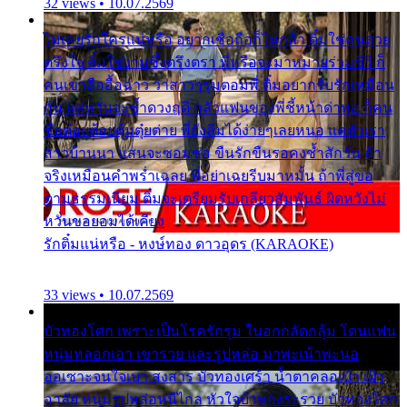
32 views • 10.07.2569
ไม่เคยรักใครแน่หรือ อยากเชื่อถือก็ไม่กล้า ติ๋มใช่คนสวย
ตรึงใจ ติ๋มใช่งามซึ้งตรึงตรา พี่หรือจะมาหมายร่วมชีวี ก็
คนเขาลืออื้อฉาว ว่าสาวๆรุมตอมพี่ ติ๋มอยากรับรักเหมือน
กัน แต่หวั่นจะช้ำดวงฤดี กลัวแฟนของพี่ชี้หน้าด่าทอ ก็คน
ชื่อต๋อยต้อยตุ้มตุ๋ยต่าย พี่ยังลืมได้ง่ายๆเลยหนอ แค่ตัวเรา
สาวบ้านนา แสนจะซอมซ่อ ขืนรักขืนรอคงช้ำสักวัน ถ้า
จริงเหมือนคำพร่ำเฉลย พี่อย่าเฉยรีบมาหมั้น ถ้าพี่สู่ขอ
ตามธรรมเนียม ติ๋มจะเตรียมรับเกลียวสัมพันธ์ ผิดหวังไม่
หวั่นขอยอมได้เคียง
รักติ๋มแน่หรือ - หงษ์ทอง ดาวอุดร (KARAOKE)
33 views • 10.07.2569
บัวทองโศก เพราะเป็นโรครักรุม ในอกกลัดกลุ้ม โดนแฟน
หนุ่มหลอกเอา เขารวย และรูปหล่อ มาพะเน้าพะนอ
ออเซาะจนใจเบา สงสาร บัวทองเศร้า น้ำตาคลอเบ้า เฝ้า
อาลัย หนุ่มรูปหล่อหนีไกล หัวใจบัวทองระรวย บัวทองโศก