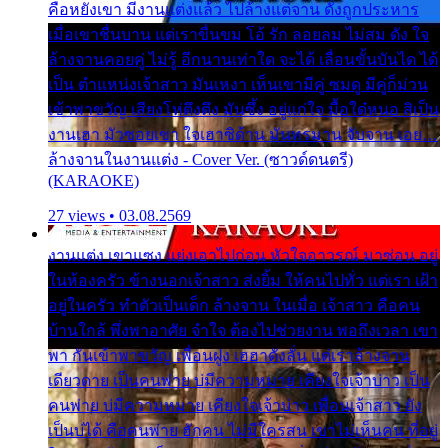
คือหยังเขา มีงานแต่งแล้ว ไปล้างแต่จาน ดั่งถูกประหาร
เมื่อเขาชื่นบาน แต่เราขื่นขม โอ้ รัก ลอยลม ไม่สม ดัง ใจ
ล้างจานคอยคู่ ไม่รู้ อีกนานเท่าใด จะได้ เลื่อนขั้นบันได ได้
เป็น ตำแหน่งเจ้าสาว มันเหงา เห็นเขามีคู่ ซมดู มีคู่ก็ม่วน
เข้าพาขวัญ เสียงโห่ตึงตึง มันซึ้ง อยู่แก่ใจ มื้อใด๋หนอ สิเป็น
งานเฮา มัวซอยเขา ใจเฮาซิด้าน มันทรมาน จับจาน เอย…
ล้างจานในงานแต่ง - Cover Ver. (ซาวด์ดนตรี)
(KARAOKE)
27 views • 03.08.2569
งานแต่ง เขาแซง แย่งเอาไปก่อน หัวใจอาวรณ์ มาซ่อน อยู่
ในห้องครัว ข้างนอกเจ้าสาว ส่งยิ้ม ให้คนไปทั่ว แต่เรา เฝ้า
อยู่ในครัว ทำตัวเป็นเด็ก ล้างจาน ในเมื่อ เจ้าสาว คือคน
บ้านใกล้ พึ่งพาอาศัย จำใจ ต้องไปช่วยงาน พอถึงเวลา เขา
พา กันเข้าพาขวัญ เพื่อนฝูง เฮฮาดังลั่น แต่เราล้างจาน
เดียวดาย เป็นคนพ่าย บ่มีความหมาย เคียงใจเจ้าบ่าว เป็น
คนพ่าย บ่มีความหมาย เคียงใจเจ้าบ่าว เพื่อนเจ้าสาว ยัง
เป็นบ่ได้ คือคนพ่าย ฮักคน ไม่มีใครสน เขาไม่เห็นคน ที่อยู่