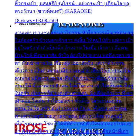
หิ้วกระเป๋า | แสงสุรีย์ รุ่งโรจน์ - แย่งกระเป๋า | เตือนใจ บุญ
พระรักษา (ซาวด์ดนตรี) (KARAOKE)
18 views • 03.08.2569
งานแต่ง เขาแซง แย่งเอาไปก่อน หัวใจอาวรณ์ มาซ่อน อยู่
ในห้องครัว ข้างนอกเจ้าสาว ส่งยิ้ม ให้คนไปทั่ว แต่เรา เฝ้า
อยู่ในครัว ทำตัวเป็นเด็ก ล้างจาน ในเมื่อ เจ้าสาว คือคน
บ้านใกล้ พึ่งพาอาศัย จำใจ ต้องไปช่วยงาน พอถึงเวลา เขา
พา กันเข้าพาขวัญ เพื่อนฝูง เฮฮาดังลั่น แต่เราล้างจาน
เดียวดาย เป็นคนพ่าย บ่มีความหมาย เคียงใจเจ้าบ่าว เป็น
คนพ่าย บ่มีความหมาย เคียงใจเจ้าบ่าว เพื่อนเจ้าสาว ยัง
เป็นบ่ได้ คือคนพ่าย ฮักคน ไม่มีใครสน เขาไม่เห็นคน ที่อยู่
ในครัว เจ้าสาว ก็มัวแต่งตัว สวยเด่น นั่งเคียงเจ้าบ่าว ที่เขา
เฝ้าคอย ใจเต้น หัวใจของเรา ลำเค็ญ ใครจะมองเห็น
ความใน ใจ เศร้า มันร้าวระบม ต้องมาขื่นขม เศร้าตรม
ท่ามความสุขี ช่วยงานเขาแต่ง แต่เรา แล้งมาหลายปี
เมื่อไรหนอจะ โชคดี ได้มีพิธีวิวาห์ หัวใจหล้า คอยไปคอย
มา คือหน้าที่เก่า หัวใจหล้า คอยไปคอยมา คือหน้าที่เก่า