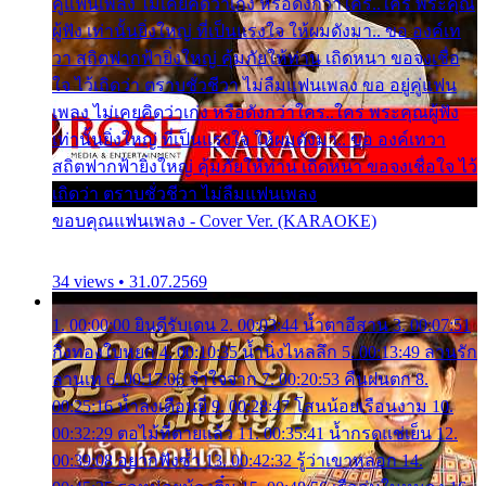
คู่แฟนเพลง ไม่เคยคิดว่าเก่ง หรือดังกว่าใคร..ใคร พระคุณ
ผู้ฟัง เท่านั้นยิ่งใหญ่ ที่เป็นแรงใจ ให้ผมดังมา.. ขอ องค์เท
วา สถิตฟากฟ้ายิ่งใหญ่ คุ้มภัยให้ท่าน เถิดหนา ขอจงเชื่อ
ใจ ไว้เถิดว่า ตราบชั่วชีวา ไม่ลืมแฟนเพลง ขอ อยู่คู่แฟน
เพลง ไม่เคยคิดว่าเก่ง หรือดังกว่าใคร..ใคร พระคุณผู้ฟัง
เท่านั้นยิ่งใหญ่ ที่เป็นแรงใจ ให้ผมดังมา.. ขอ องค์เทวา
สถิตฟากฟ้ายิ่งใหญ่ คุ้มภัยให้ท่าน เถิดหนา ขอจงเชื่อใจ ไว้
เถิดว่า ตราบชั่วชีวา ไม่ลืมแฟนเพลง
ขอบคุณแฟนเพลง - Cover Ver. (KARAOKE)
34 views • 31.07.2569
1. 00:00:00 ยินดีรับเดน 2. 00:03:44 น้ำตาอีสาน 3. 00:07:51
กิ่งทองใบหยก 4. 00:10:35 น้ำนิ่งไหลลึก 5. 00:13:49 ลานรัก
ลานเท 6. 00:17:06 จำใจจาก 7. 00:20:53 คืนฝนตก 8.
00:25:16 น้ำลงเดือนยี่ 9. 00:28:47 โสนน้อยเรือนงาม 10.
00:32:29 ตอไม้ที่ตายแล้ว 11. 00:35:41 น้ำกรดแช่เย็น 12.
00:39:08 อยากฟังซ้ำ 13. 00:42:32 รู้ว่าเขาหลอก 14.