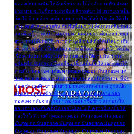
พ่อส่งเงินสามพัน ให้ฉันเรียนราม ได้อีกสักสามพัน ฉันคง
บ๊าย บาย จะไปซื้อกางเกงยีนส์ ลีวายส์มาใส่ เพราะเราเป็น
เด็กใต้ ลีวายส์อย่างเดียว อยากจะโชว์ถึงหิวโซ เด็กใต้ก็ไม่
หวั่น ตกตัวละหลายพัน กัดฟันซื้อมา ให้เด็กเทพเหลียวมอง
และต้องรู้ว่า เด็กใต้ไม่ธรรมดา แต่สุดยอด เดินโยกย้ายเย
ยวน กวนโอ๊ยพอได้ เพราะว่านุ่งลีวายส์ ตัวใหม่ใส่มา เดิน
เข้ามหาลัย จิ๊กโก๊มองหน้า ท่าจะมีปัญหา ไม่พอใจ ได้เป็น
เรื่องแน่นอน แต่ฉันไม่หวั่น เลยแหลงใต้ถามมัน ว่ามัน
พรั่นพรือ มันตอบว่าไม่พรื่อ เปลี่ยนเป็นยิ้มให้ เจอะเด็กใต้
ด้วยกัน ก็เลยรอด สุดยอด สุดยอด สุดยอด มันสุดยอด สุด
ยอด สุดยอด สุดยอด มันสุดยอด แอบหลงรักสาวราม ที่พัก
ห้องเช่า เธอผิวขาวผมยาว ปากแดงแหลงกลาง ถูกสเป็ก
จริงเธอ อยู่ห้องข้างข้าง อยากเข้าไปแหลงกลาง กลัว
ทองแดง กลับจากรามมาเจอ เธอมาซื้อข้าว แต่ก่อนนั้น
สองเรา เจอะกันครั้งใด เธอไม่เคยไยดี คราวนี้เธอยิ้มให้
ต้องให้ใส่ลีวายส์ สุดยอด สุดยอด มันสุดยอด มันสุดยอด
มันสุดยอด มันสุดยอด มันสุดยอด มันสุดยอด มันสุดยอด
มันสุดยอด มันสุดยอด มันสุดยอด มันสุดยอด มันสุดยอด