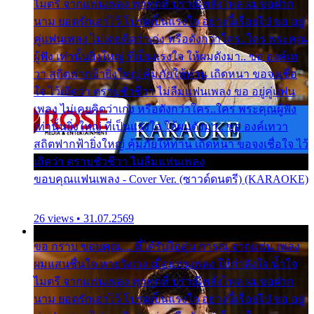
ไมตรี จากแฟนเพลง ทุกทุกที่ ปราณีหลั่งไหล ผมขอฝาก
นาม ยอดรักเอาไว้ โปรดเป็นแรงใจ อย่างนี้เรื่อยไป ขอ อยู่
คู่แฟนเพลง ไม่เคยคิดว่าเก่ง หรือดังกว่าใคร..ใคร พระคุณ
ผู้ฟัง เท่านั้นยิ่งใหญ่ ที่เป็นแรงใจ ให้ผมดังมา.. ขอ องค์เท
วา สถิตฟากฟ้ายิ่งใหญ่ คุ้มภัยให้ท่าน เถิดหนา ขอจงเชื่อ
ใจ ไว้เถิดว่า ตราบชั่วชีวา ไม่ลืมแฟนเพลง ขอ อยู่คู่แฟน
เพลง ไม่เคยคิดว่าเก่ง หรือดังกว่าใคร..ใคร พระคุณผู้ฟัง
เท่านั้นยิ่งใหญ่ ที่เป็นแรงใจ ให้ผมดังมา.. ขอ องค์เทวา
สถิตฟากฟ้ายิ่งใหญ่ คุ้มภัยให้ท่าน เถิดหนา ขอจงเชื่อใจ ไว้
เถิดว่า ตราบชั่วชีวา ไม่ลืมแฟนเพลง
ขอบคุณแฟนเพลง - Cover Ver. (ซาวด์ดนตรี) (KARAOKE)
26 views • 31.07.2569
ขอ กราบ ขอบคุณ.... ที่ได้รับไออุ่น การุณ จากแฟน เพลง
ผมแสนชื่นใจ หายวังเวง เมื่อแฟนเพลง ให้กำลังใจ น้ำใจ
ไมตรี จากแฟนเพลง ทุกทุกที่ ปราณีหลั่งไหล ผมขอฝาก
นาม ยอดรักเอาไว้ โปรดเป็นแรงใจ อย่างนี้เรื่อยไป ขอ อยู่