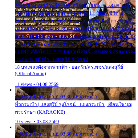
24:27 สามเณรกำพร้า - แสงสุรีย์ รุ่งโรจน์ 10. 28:08 ไม่มี
เวลาไปหาเมียน้อย - ยอดรัก สลักใจ 11. 31:29 ชีวิตไอ้
ธรรม - ศรเพชร ศรสุพรรณ 12. 35:26 ทหารอากาศขาดรัก
- แสงสุรีย์ รุ่งโรจน์ 13. 39:01 คนหัวใจโทรม - ยอดรัก สลัก
ใจ 14. 42:49 ไอ้หวังตายแน่ - ศรเพชร ศรสุพรรณ 15. 46:35
ธาตุแท้ของเธอ - แสงสุรีย์ รุ่งโรจน์ 16. 49:57 กำนันกำใน -
ยอดรัก สลักใจ 17. 52:29 สาวบริสุทธิ์ - ศรเพชร ศรสุพรรณ
18. 56:05 แต๋วจ๋า - แสงสุรีย์ รุ่งโรจน์
18 บทเพลงดังจากฟากฟ้า - ยอดรัก/ศรเพชร/แสงสุรีย์
(Official Audio)
11 views • 04.08.2569
1. 00:00 หิ้วกระเป๋า 2. 03:30 แย่งกระเป๋า
หิ้วกระเป๋า | แสงสุรีย์ รุ่งโรจน์ - แย่งกระเป๋า | เตือนใจ บุญ
พระรักษา (KARAOKE)
10 views • 03.08.2569
1. 00:00 หิ้วกระเป๋า 2. 03:30 แย่งกระเป๋า