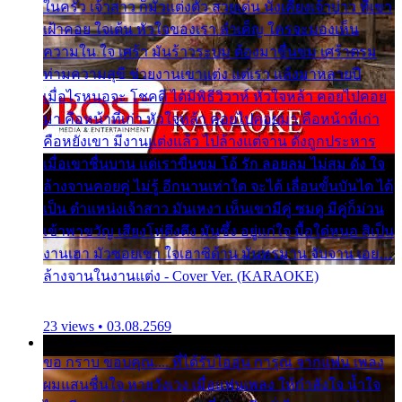
ในครัว เจ้าสาว ก็มัวแต่งตัว สวยเด่น นั่งเคียงเจ้าบ่าว ที่เขา
เฝ้าคอย ใจเต้น หัวใจของเรา ลำเค็ญ ใครจะมองเห็น
ความใน ใจ เศร้า มันร้าวระบม ต้องมาขื่นขม เศร้าตรม
ท่ามความสุขี ช่วยงานเขาแต่ง แต่เรา แล้งมาหลายปี
เมื่อไรหนอจะ โชคดี ได้มีพิธีวิวาห์ หัวใจหล้า คอยไปคอย
มา คือหน้าที่เก่า หัวใจหล้า คอยไปคอยมา คือหน้าที่เก่า
คือหยังเขา มีงานแต่งแล้ว ไปล้างแต่จาน ดั่งถูกประหาร
เมื่อเขาชื่นบาน แต่เราขื่นขม โอ้ รัก ลอยลม ไม่สม ดัง ใจ
ล้างจานคอยคู่ ไม่รู้ อีกนานเท่าใด จะได้ เลื่อนขั้นบันได ได้
เป็น ตำแหน่งเจ้าสาว มันเหงา เห็นเขามีคู่ ซมดู มีคู่ก็ม่วน
เข้าพาขวัญ เสียงโห่ตึงตึง มันซึ้ง อยู่แก่ใจ มื้อใด๋หนอ สิเป็น
งานเฮา มัวซอยเขา ใจเฮาซิด้าน มันทรมาน จับจาน เอย…
ล้างจานในงานแต่ง - Cover Ver. (KARAOKE)
23 views • 03.08.2569
ขอ กราบ ขอบคุณ.... ที่ได้รับไออุ่น การุณ จากแฟน เพลง
ผมแสนชื่นใจ หายวังเวง เมื่อแฟนเพลง ให้กำลังใจ น้ำใจ