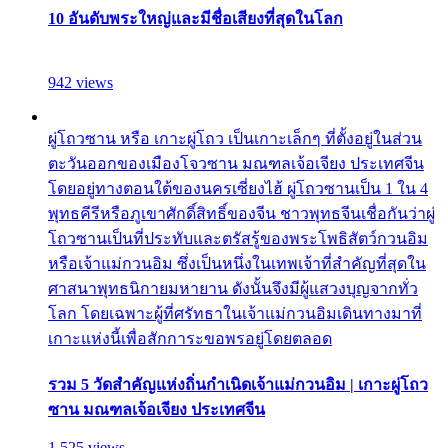
10 อันดับพระใหญ่และมีชื่อเสียงที่สุดในโลก
942 views
ผู่โถวซาน หรือ เกาะผู่โถว เป็นเกาะเล็กๆ ที่ตั้งอยู่ในส่วน
ตะวันออกของเมืองโจวซาน มณฑลเจ้อเจียง ประเทศจีน
โดยอยู่ทางตอนใต้ของนครเซี่ยงไฮ้ ผู่โถวซานเป็น 1 ใน 4
พุทธคีรีหรือภูเขาศักดิ์สิทธิ์ของจีน ชาวพุทธจีนเชื่อกันว่าผู่
โถวซานเป็นที่ประทับและตรัสรู้ของพระโพธิสัตว์กวนอิม
หรือเจ้าแม่กวนอิม ซึ่งเป็นหนึ่งในเทพเจ้าที่สำคัญที่สุดใน
ศาสนาพุทธนิกายมหายาน ดังนั้นจึงมีผู้แสวงบุญจากทั่ว
โลก โดยเฉพาะผู้ที่ศรัทธาในเจ้าแม่กวนอิมเดินทางมาที่
เกาะแห่งนี้เพื่อสักการะขอพรอยู่โดยตลอด
รวม 5 วัดสำคัญแห่งถิ่นกำเนิดเจ้าแม่กวนอิม | เกาะผู่โถว
ซาน มณฑลเจ้อเจียง ประเทศจีน
1,525 views