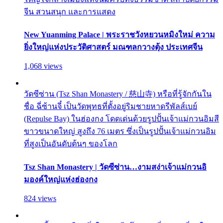
จีน สวนสนุก และการแสดง
New Yuanming Palace | พระราชวังหยวนหมิงใหม่ ความ
ยิ่งใหญ่แห่งประวัติศาสตร์ มณฑลกวางตุ้ง ประเทศจีน
1,068 views
วัดซีซ่าน (Tsz Shan Monastery / 慈山寺) หรือที่รู้จักกันใน
ชื่อ ฉี่ซ้านจี๋ เป็นวัดพุทธที่ตั้งอยู่ริมชายหาดรีพัลส์เบย์
(Repulse Bay) ในฮ่องกง โดดเด่นด้วยรูปปั้นเจ้าแม่กวนอิมสี
ขาวขนาดใหญ่ สูงถึง 76 เมตร ซึ่งเป็นรูปปั้นเจ้าแม่กวนอิม
ที่สูงเป็นอันดับต้นๆ ของโลก
Tsz Shan Monastery | วัดซีซ่าน…งามสง่าเจ้าแม่กวนอิ
มองค์ใหญ่แห่งฮ่องกง
824 views