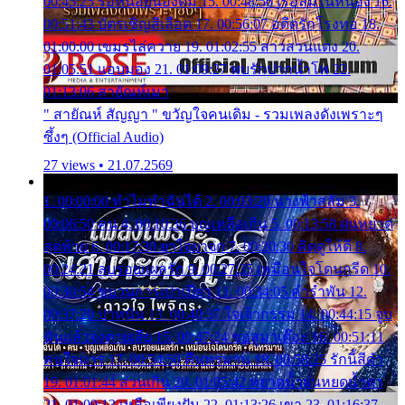
00:45:25 รอหน่อยน้องติ๋ม 15. 00:48:56 เรือล่มในหนอง 16.
00:51:43 บัตรเชิญสีเลือด 17. 00:56:07 อดีตรักโรงทอ 18.
01:00:00 เขมรไล่ควาย 19. 01:02:55 สาวสวนแตง 20.
01:05:51 แอบมอง 21. 01:09:27 พบรักปากน้ำโพ 22.
01:13:06 สายัณห์เมา
" สายัณห์ สัญญา " ขวัญใจคนเดิม - รวมเพลงดังเพราะๆ
ซึ้งๆ (Official Audio)
27 views • 21.07.2569
1. 00:00:00 ทำไมทำฉันได้ 2. 00:03:20 นางฟ้าสลัม 3.
00:06:50 คน 4. 00:10:36 บุญเหลือเกิน 5. 00:13:58 ฝนหยาด
สุดท้าย 6. 00:17:30 ยาใจยาจก 7. 00:20:30 คิดดูให้ดี 8.
00:24:21 ลบรอยแผลรัก 9. 00:27:35 เหมือนใจโดนกรีด 10.
00:30:54 ขบวนการเปาเปียว 11. 00:34:05 คำรำพัน 12.
00:37:20 ปาหนัน 13. 00:40:37 ใจเจ้ากรรม 14. 00:44:15 จูบ
ฉันแล้วจงตายเสีย 15. 00:47:24 ขอสูมาเต๊อะ 16. 00:51:11
คนใจมาร 17. 00:54:50 คืนทรมาน 18. 00:58:25 รักนี้สีดำ
19. 01:01:44 ส่วนเกิน 20. 01:05:42 หยาดน้ำฝนหยดน้ำตา
21. 01:09:13 เหลือเพียงฝัน 22. 01:13:26 เขา 23. 01:16:37