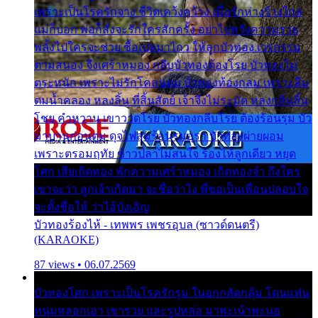
เพราะเป็นโรครักจาง ชีวิตเคว้งคว้าง เมื่อรักห่างร้างไกล
แม่ก็บอก พ่อก็สั่งจะรักใครสักครั้ง อย่าไปหวังความรวย
พลั้งไปใครจะช่วย ซื้อเปลมาไกว ให้ลูกบัวทอง เวรกรรม
ตามสนอง จึงเศร้าหมอง กลีบบัวทองต้องโรย บัวทองไม่
ตระหนัก เพราะไม่รักโคลนตม บัวทองท้องกลม เพราะลืม
ตมน้ำคลอง หลงลิ้น ที่สิ้นสัตย์ เจ้าจึงไม่ระมัด หลงกลิ่นลิ้น
โชย คำหวาน เขาวาดโรย บัวทองกลีบโรย ต้องร้อนรุม บัว
มาบานก่อนตูม ดุจไฟสุมร้อนรุมอุรา บัวทองผ่ายผอม
เพราะตรอมฤทัย ข้าวปลาไม่สนใจ ร้องไห้ลูกเดียว หยุด
โศก เสียเถิดทอง พักความเศร้าหมอง เถิดทองจ๋า ถึงใคร
เขาจะว่า ลูกเจ้าเกิดมา จะชื่อว่าไง พี่ขอเป็นเพื่อนปลอบใจ
จะตั้งชื่อให้ ว่าไอ้บังเอิญ
บัวทองร้องไห้ - เทพพร เพชรอุบล (ซาวด์ดนตรี)
(KARAOKE)
87 views • 06.07.2569
บัวทองโศก เพราะเป็นโรครักรุม ในอกกลัดกลุ้ม โดนแฟน
หนุ่มหลอกเอา เขารวย และรูปหล่อ มาพะเน้าพะนอ