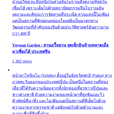
สวนอวี้หยวน คือหนึ่งในสวนจีนโบราณที่งดงามที่สุดใน
เซี่ยงไฮ้ เพราะเต็มไปด้วยสถาปัตยกรรมจีนโบราณอัน
งดงามและศิลปะการจัดสวนที่ประณีต สวนแห่งนี้ไม่เพียง
แต่เป็นสถานที่พักผ่อนหย่อนใจแต่ยังเป็นมรดกทาง
วัฒนธรรมที่สำคัญของจีนด้วยประวัติศาสตร์อันยาวนาน
กว่า 400 ปี
Yuyuan Garden : สวนอวี้หยวน จุดเช็กอินห้ามพลาดเมื่อ
มาเซี่ยงไฮ้ ประเทศจีน
1,302 views
หน้าผาโทจินโบ (Tojinbo) ตั้งอยู่ในจังหวัดฟุกุอิ (Fukui) ทาง
ภาคตะวันออกของประเทศญี่ปุ่น เป็นหนึ่งในสถานที่ท่อง
เที่ยวที่ได้รับความนิยมจากทั้งนักท่องเที่ยวชาวญี่ปุ่นและ
ชาวต่างชาติ ด้วยความงามของหน้าผาที่สูงชันและวิว
ทิวทัศน์ที่น่าทึ่ง และไม่เพียงแต่เป็นสถานที่ที่เต็มไปด้วย
ความงามจากธรรมชาติ แต่ยังแฝงไปด้วยตำนานและ
ความเชื่อที่ลึกซึ้งด้วย