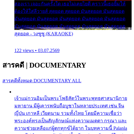
สองเรา เจอะกันครั้งใด เธอไม่เคยไยดี คราวนี้เธอยิ้มให้
ต้องให้ใส่ลีวายส์ สุดยอด สุดยอด มันสุดยอด มันสุดยอด
มันสุดยอด มันสุดยอด มันสุดยอด มันสุดยอด มันสุดยอด
มันสุดยอด มันสุดยอด มันสุดยอด มันสุดยอด มันสุดยอด
สุดยอด - วงซูซู (KARAOKE)
122 views • 03.07.2569
สารคดี
|
DOCUMENTARY
สารคดีทั้งหมด
DOCUMENTARY ALL
เจ้าแม่กวนอิมเป็นพระโพธิสัตว์ในพระพุทธศาสนานิกาย
มหายาน มีผู้เคารพนับถือบูชาในหลายประเทศ เช่น จีน
ญี่ปุ่น เกาหลี เวียดนาม รวมทั้งไทย โดยมีความเชื่อว่า
พระองค์ทรงเป็นสัญลักษณ์แห่งความเมตตา กรุณา และ
ความช่วยเหลือแก่ผู้ตกทุกข์ได้ยาก ในบทความนี้ Palanla