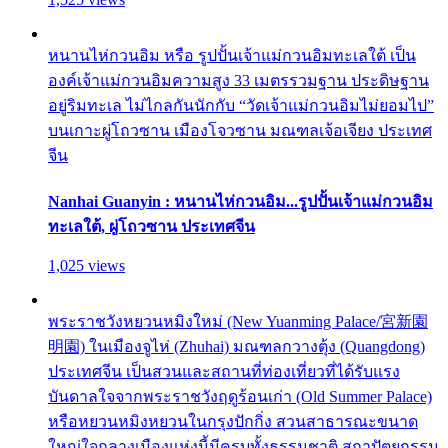
หนานไห่กวนอิม หรือ รูปปั้นเจ้าแม่กวนอิมทะเลใต้ เป็น
องค์เจ้าแม่กวนอิมความสูง 33 เมตรรวมฐาน ประดิษฐาน
อยู่ริมทะเล ไม่ไกลกันนักกับ “วัดเจ้าแม่กวนอิมไม่ยอมไป”
บนเกาะผู่โถวซาน เมืองโจวซาน มณฑลเจ้อเจียง ประเทศ
จีน
Nanhai Guanyin : หนานไห่กวนอิม...รูปปั้นเจ้าแม่กวนอิม
ทะเลใต้, ผู่โถวซาน ประเทศจีน
1,025 views
พระราชวังหยวนหมิงใหม่ (New Yuanming Palace/宮新園
明園) ในเมืองจูไห่ (Zhuhai) มณฑลกวางตุ้ง (Quangdong)
ประเทศจีน เป็นสวนและสถานที่ท่องเที่ยวที่ได้รับแรง
บันดาลใจจากพระราชวังฤดูร้อนเก่า (Old Summer Palace)
หรือหยวนหมิงหยวนในกรุงปักกิ่ง สวนสาธารณะขนาด
ใหญ่ใจกลางเมืองแห่งนี้มีครบทั้งธรรมชาติ สถาปัตยกรรม