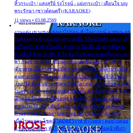
หิ้วกระเป๋า | แสงสุรีย์ รุ่งโรจน์ - แย่งกระเป๋า | เตือนใจ บุญ
พระรักษา (ซาวด์ดนตรี) (KARAOKE)
11 views • 03.08.2569
งานแต่ง เขาแซง แย่งเอาไปก่อน หัวใจอาวรณ์ มาซ่อน อยู่
ในห้องครัว ข้างนอกเจ้าสาว ส่งยิ้ม ให้คนไปทั่ว แต่เรา เฝ้า
อยู่ในครัว ทำตัวเป็นเด็ก ล้างจาน ในเมื่อ เจ้าสาว คือคน
บ้านใกล้ พึ่งพาอาศัย จำใจ ต้องไปช่วยงาน พอถึงเวลา เขา
พา กันเข้าพาขวัญ เพื่อนฝูง เฮฮาดังลั่น แต่เราล้างจาน
เดียวดาย เป็นคนพ่าย บ่มีความหมาย เคียงใจเจ้าบ่าว เป็น
คนพ่าย บ่มีความหมาย เคียงใจเจ้าบ่าว เพื่อนเจ้าสาว ยัง
เป็นบ่ได้ คือคนพ่าย ฮักคน ไม่มีใครสน เขาไม่เห็นคน ที่อยู่
ในครัว เจ้าสาว ก็มัวแต่งตัว สวยเด่น นั่งเคียงเจ้าบ่าว ที่เขา
เฝ้าคอย ใจเต้น หัวใจของเรา ลำเค็ญ ใครจะมองเห็น
ความใน ใจ เศร้า มันร้าวระบม ต้องมาขื่นขม เศร้าตรม
ท่ามความสุขี ช่วยงานเขาแต่ง แต่เรา แล้งมาหลายปี
เมื่อไรหนอจะ โชคดี ได้มีพิธีวิวาห์ หัวใจหล้า คอยไปคอย
มา คือหน้าที่เก่า หัวใจหล้า คอยไปคอยมา คือหน้าที่เก่า