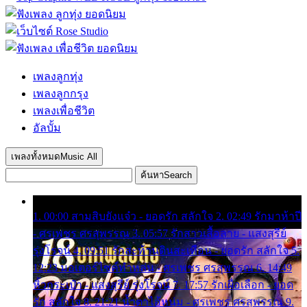
เพลงลูกทุ่ง
เพลงลูกกรุง
เพลงเพื่อชีวิต
อัลบั้ม
เพลงทั้งหมด
Music All
ค้นหา
Search
1. 00:00 สามสิบยังแจ๋ว - ยอดรัก สลักใจ 2. 02:49 รักมาห้าปี
- ศรเพชร ศรสุพรรณ 3. 05:57 รักสาวเสื้อลาย - แสงสุรีย์
รุ่งโรจน์ 4. 09:51 รักสะท้านดินสะเทือน - ยอดรัก สลักใจ 5.
12:23 มอเตอร์ไซค์ทำหล่น - ศรเพชร ศรสุพรรณ 6. 14:49
หิ้วกระเป๋า - แสงสุรีย์ รุ่งโรจน์ 7. 17:57 รักเผื่อเลือก - ยอด
รัก สลักใจ 8. 21:21 น้ำตาไอ้หนุ่ม - ศรเพชร ศรสุพรรณ 9.