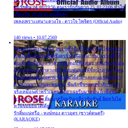
ขอรักคืน 24. 01:19:56 คนเรารักกันยาก 25. 01:23:06 หัวใจ
เถื่อน 26. 01:26:45 อยู่เพื่อลูก
เพลงเพราะเสนาะดวงใจ - ดาวใจ ไพจิตร (Official Audio)
140 views • 10.07.2569
ไม่เคยรักใครแน่หรือ อยากเชื่อถือก็ไม่กล้า ติ๋มใช่คนสวย
ตรึงใจ ติ๋มใช่งามซึ้งตรึงตรา พี่หรือจะมาหมายร่วมชีวี ก็
คนเขาลืออื้อฉาว ว่าสาวๆรุมตอมพี่ ติ๋มอยากรับรักเหมือน
กัน แต่หวั่นจะช้ำดวงฤดี กลัวแฟนของพี่ชี้หน้าด่าทอ ก็คน
ชื่อต๋อยต้อยตุ้มตุ๋ยต่าย พี่ยังลืมได้ง่ายๆเลยหนอ แค่ตัวเรา
สาวบ้านนา แสนจะซอมซ่อ ขืนรักขืนรอคงช้ำสักวัน ถ้า
จริงเหมือนคำพร่ำเฉลย พี่อย่าเฉยรีบมาหมั้น ถ้าพี่สู่ขอ
ตามธรรมเนียม ติ๋มจะเตรียมรับเกลียวสัมพันธ์ ผิดหวังไม่
หวั่นขอยอมได้เคียง
รักติ๋มแน่หรือ - หงษ์ทอง ดาวอุดร (ซาวด์ดนตรี)
(KARAOKE)