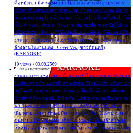
คือหยังเขา มีงานแต่งแล้ว ไปล้างแต่จาน ดั่งถูกประหาร
เมื่อเขาชื่นบาน แต่เราขื่นขม โอ้ รัก ลอยลม ไม่สม ดัง ใจ
ล้างจานคอยคู่ ไม่รู้ อีกนานเท่าใด จะได้ เลื่อนขั้นบันได ได้
เป็น ตำแหน่งเจ้าสาว มันเหงา เห็นเขามีคู่ ซมดู มีคู่ก็ม่วน
เข้าพาขวัญ เสียงโห่ตึงตึง มันซึ้ง อยู่แก่ใจ มื้อใด๋หนอ สิเป็น
งานเฮา มัวซอยเขา ใจเฮาซิด้าน มันทรมาน จับจาน เอย…
ล้างจานในงานแต่ง - Cover Ver. (ซาวด์ดนตรี)
(KARAOKE)
19 views • 03.08.2569
งานแต่ง เขาแซง แย่งเอาไปก่อน หัวใจอาวรณ์ มาซ่อน อยู่
ในห้องครัว ข้างนอกเจ้าสาว ส่งยิ้ม ให้คนไปทั่ว แต่เรา เฝ้า
อยู่ในครัว ทำตัวเป็นเด็ก ล้างจาน ในเมื่อ เจ้าสาว คือคน
บ้านใกล้ พึ่งพาอาศัย จำใจ ต้องไปช่วยงาน พอถึงเวลา เขา
พา กันเข้าพาขวัญ เพื่อนฝูง เฮฮาดังลั่น แต่เราล้างจาน
เดียวดาย เป็นคนพ่าย บ่มีความหมาย เคียงใจเจ้าบ่าว เป็น
คนพ่าย บ่มีความหมาย เคียงใจเจ้าบ่าว เพื่อนเจ้าสาว ยัง
เป็นบ่ได้ คือคนพ่าย ฮักคน ไม่มีใครสน เขาไม่เห็นคน ที่อยู่