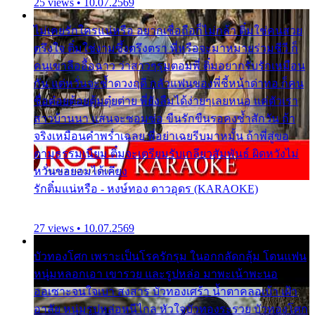
25 views • 10.07.2569
ไม่เคยรักใครแน่หรือ อยากเชื่อถือก็ไม่กล้า ติ๋มใช่คนสวย
ตรึงใจ ติ๋มใช่งามซึ้งตรึงตรา พี่หรือจะมาหมายร่วมชีวี ก็
คนเขาลืออื้อฉาว ว่าสาวๆรุมตอมพี่ ติ๋มอยากรับรักเหมือน
กัน แต่หวั่นจะช้ำดวงฤดี กลัวแฟนของพี่ชี้หน้าด่าทอ ก็คน
ชื่อต๋อยต้อยตุ้มตุ๋ยต่าย พี่ยังลืมได้ง่ายๆเลยหนอ แค่ตัวเรา
สาวบ้านนา แสนจะซอมซ่อ ขืนรักขืนรอคงช้ำสักวัน ถ้า
จริงเหมือนคำพร่ำเฉลย พี่อย่าเฉยรีบมาหมั้น ถ้าพี่สู่ขอ
ตามธรรมเนียม ติ๋มจะเตรียมรับเกลียวสัมพันธ์ ผิดหวังไม่
หวั่นขอยอมได้เคียง
รักติ๋มแน่หรือ - หงษ์ทอง ดาวอุดร (KARAOKE)
27 views • 10.07.2569
บัวทองโศก เพราะเป็นโรครักรุม ในอกกลัดกลุ้ม โดนแฟน
หนุ่มหลอกเอา เขารวย และรูปหล่อ มาพะเน้าพะนอ
ออเซาะจนใจเบา สงสาร บัวทองเศร้า น้ำตาคลอเบ้า เฝ้า
อาลัย หนุ่มรูปหล่อหนีไกล หัวใจบัวทองระรวย บัวทองโศก