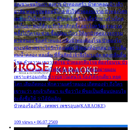
ออเซาะจนใจเบา สงสาร บัวทองเศร้า น้ำตาคลอเบ้า เฝ้า
อาลัย หนุ่มรูปหล่อหนีไกล หัวใจบัวทองระรวย บัวทองโศก
เพราะเป็นโรครักจาง ชีวิตเคว้งคว้าง เมื่อรักห่างร้างไกล
แม่ก็บอก พ่อก็สั่งจะรักใครสักครั้ง อย่าไปหวังความรวย
พลั้งไปใครจะช่วย ซื้อเปลมาไกว ให้ลูกบัวทอง เวรกรรม
ตามสนอง จึงเศร้าหมอง กลีบบัวทองต้องโรย บัวทองไม่
ตระหนัก เพราะไม่รักโคลนตม บัวทองท้องกลม เพราะลืม
ตมน้ำคลอง หลงลิ้น ที่สิ้นสัตย์ เจ้าจึงไม่ระมัด หลงกลิ่นลิ้น
โชย คำหวาน เขาวาดโรย บัวทองกลีบโรย ต้องร้อนรุม บัว
มาบานก่อนตูม ดุจไฟสุมร้อนรุมอุรา บัวทองผ่ายผอม
เพราะตรอมฤทัย ข้าวปลาไม่สนใจ ร้องไห้ลูกเดียว หยุด
โศก เสียเถิดทอง พักความเศร้าหมอง เถิดทองจ๋า ถึงใคร
เขาจะว่า ลูกเจ้าเกิดมา จะชื่อว่าไง พี่ขอเป็นเพื่อนปลอบใจ
จะตั้งชื่อให้ ว่าไอ้บังเอิญ
บัวทองร้องไห้ - เทพพร เพชรอุบล(KARAOKE)
109 views • 06.07.2569