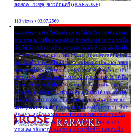
สุดยอด - วงซูซู (ซาวด์ดนตรี) (KARAOKE)
113 views • 03.07.2569
พ่อส่งเงินสามพัน ให้ฉันเรียนราม ได้อีกสักสามพัน ฉันคง
บ๊าย บาย จะไปซื้อกางเกงยีนส์ ลีวายส์มาใส่ เพราะเราเป็น
เด็กใต้ ลีวายส์อย่างเดียว อยากจะโชว์ถึงหิวโซ เด็กใต้ก็ไม่
หวั่น ตกตัวละหลายพัน กัดฟันซื้อมา ให้เด็กเทพเหลียวมอง
และต้องรู้ว่า เด็กใต้ไม่ธรรมดา แต่สุดยอด เดินโยกย้ายเย
ยวน กวนโอ๊ยพอได้ เพราะว่านุ่งลีวายส์ ตัวใหม่ใส่มา เดิน
เข้ามหาลัย จิ๊กโก๊มองหน้า ท่าจะมีปัญหา ไม่พอใจ ได้เป็น
เรื่องแน่นอน แต่ฉันไม่หวั่น เลยแหลงใต้ถามมัน ว่ามัน
พรั่นพรือ มันตอบว่าไม่พรื่อ เปลี่ยนเป็นยิ้มให้ เจอะเด็กใต้
ด้วยกัน ก็เลยรอด สุดยอด สุดยอด สุดยอด มันสุดยอด สุด
ยอด สุดยอด สุดยอด มันสุดยอด แอบหลงรักสาวราม ที่พัก
ห้องเช่า เธอผิวขาวผมยาว ปากแดงแหลงกลาง ถูกสเป็ก
จริงเธอ อยู่ห้องข้างข้าง อยากเข้าไปแหลงกลาง กลัว
ทองแดง กลับจากรามมาเจอ เธอมาซื้อข้าว แต่ก่อนนั้น