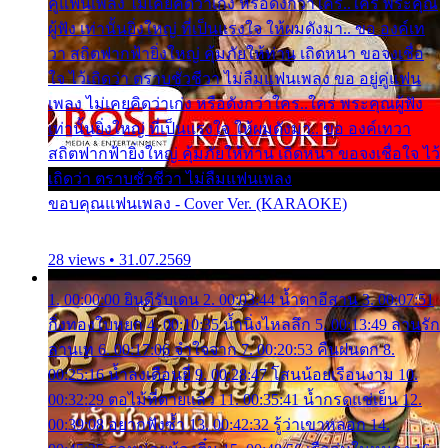
คู่แฟนเพลง ไม่เคยคิดว่าเก่ง หรือดังกว่าใคร..ใคร พระคุณ
ผู้ฟัง เท่านั้นยิ่งใหญ่ ที่เป็นแรงใจ ให้ผมดังมา.. ขอ องค์เท
วา สถิตฟากฟ้ายิ่งใหญ่ คุ้มภัยให้ท่าน เถิดหนา ขอจงเชื่อ
ใจ ไว้เถิดว่า ตราบชั่วชีวา ไม่ลืมแฟนเพลง ขอ อยู่คู่แฟน
เพลง ไม่เคยคิดว่าเก่ง หรือดังกว่าใคร..ใคร พระคุณผู้ฟัง
เท่านั้นยิ่งใหญ่ ที่เป็นแรงใจ ให้ผมดังมา.. ขอ องค์เทวา
สถิตฟากฟ้ายิ่งใหญ่ คุ้มภัยให้ท่าน เถิดหนา ขอจงเชื่อใจ ไว้
เถิดว่า ตราบชั่วชีวา ไม่ลืมแฟนเพลง
ขอบคุณแฟนเพลง - Cover Ver. (KARAOKE)
28 views • 31.07.2569
1. 00:00:00 ยินดีรับเดน 2. 00:03:44 น้ำตาอีสาน 3. 00:07:51
กิ่งทองใบหยก 4. 00:10:35 น้ำนิ่งไหลลึก 5. 00:13:49 ลานรัก
ลานเท 6. 00:17:06 จำใจจาก 7. 00:20:53 คืนฝนตก 8.
00:25:16 น้ำลงเดือนยี่ 9. 00:28:47 โสนน้อยเรือนงาม 10.
00:32:29 ตอไม้ที่ตายแล้ว 11. 00:35:41 น้ำกรดแช่เย็น 12.
00:39:08 อยากฟังซ้ำ 13. 00:42:32 รู้ว่าเขาหลอก 14.