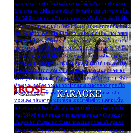
พ่อส่งเงินสามพัน ให้ฉันเรียนราม ได้อีกสักสามพัน ฉันคง
บ๊าย บาย จะไปซื้อกางเกงยีนส์ ลีวายส์มาใส่ เพราะเราเป็น
เด็กใต้ ลีวายส์อย่างเดียว อยากจะโชว์ถึงหิวโซ เด็กใต้ก็ไม่
หวั่น ตกตัวละหลายพัน กัดฟันซื้อมา ให้เด็กเทพเหลียวมอง
และต้องรู้ว่า เด็กใต้ไม่ธรรมดา แต่สุดยอด เดินโยกย้ายเย
ยวน กวนโอ๊ยพอได้ เพราะว่านุ่งลีวายส์ ตัวใหม่ใส่มา เดิน
เข้ามหาลัย จิ๊กโก๊มองหน้า ท่าจะมีปัญหา ไม่พอใจ ได้เป็น
เรื่องแน่นอน แต่ฉันไม่หวั่น เลยแหลงใต้ถามมัน ว่ามัน
พรั่นพรือ มันตอบว่าไม่พรื่อ เปลี่ยนเป็นยิ้มให้ เจอะเด็กใต้
ด้วยกัน ก็เลยรอด สุดยอด สุดยอด สุดยอด มันสุดยอด สุด
ยอด สุดยอด สุดยอด มันสุดยอด แอบหลงรักสาวราม ที่พัก
ห้องเช่า เธอผิวขาวผมยาว ปากแดงแหลงกลาง ถูกสเป็ก
จริงเธอ อยู่ห้องข้างข้าง อยากเข้าไปแหลงกลาง กลัว
ทองแดง กลับจากรามมาเจอ เธอมาซื้อข้าว แต่ก่อนนั้น
สองเรา เจอะกันครั้งใด เธอไม่เคยไยดี คราวนี้เธอยิ้มให้
ต้องให้ใส่ลีวายส์ สุดยอด สุดยอด มันสุดยอด มันสุดยอด
มันสุดยอด มันสุดยอด มันสุดยอด มันสุดยอด มันสุดยอด
มันสุดยอด มันสุดยอด มันสุดยอด มันสุดยอด มันสุดยอด