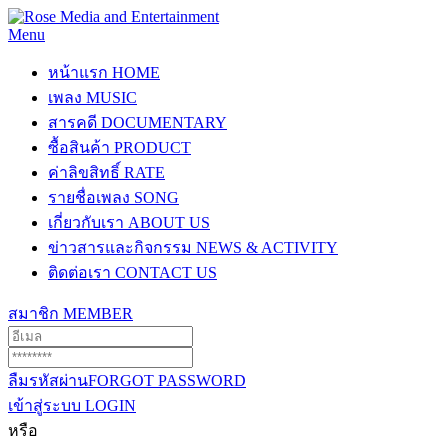
Menu
หน้าแรก
HOME
เพลง
MUSIC
สารคดี
DOCUMENTARY
ซื้อสินค้า
PRODUCT
ค่าลิขสิทธิ์
RATE
รายชื่อเพลง
SONG
เกี่ยวกับเรา
ABOUT US
ข่าวสารและกิจกรรม
NEWS & ACTIVITY
ติดต่อเรา
CONTACT US
สมาชิก
MEMBER
ลืมรหัสผ่าน
FORGOT PASSWORD
เข้าสู่ระบบ
LOGIN
หรือ