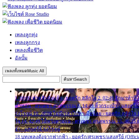
เพลงลูกทุ่ง
เพลงลูกกรุง
เพลงเพื่อชีวิต
อัลบั้ม
เพลงทั้งหมด
Music All
ค้นหา
Search
1. 00:00 สามสิบยังแจ๋ว - ยอดรัก สลักใจ 2. 02:49 รักมาห้าปี
ทำหล่น - ศรเพชร ศรสุพรรณ 6. 14:49 หิ้วกระเป๋า - แสงสุรีย์ 
รุ่งโรจน์ 10. 28:08 ไม่มีเวลาไปหาเมียน้อย - ยอดรัก สลักใ
ใจ 14. 42:49 ไอ้หวังตายแน่ - ศรเพชร ศรสุพรรณ 15. 46:35 ธา
จ๋า - แสงสุรีย์ รุ่งโรจน์
18 บทเพลงดังจากฟากฟ้า - ยอดรัก/ศรเพชร/แสงสุรีย์ (Officia