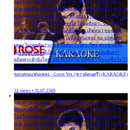
ไมตรี จากแฟนเพลง ทุกทุกที่ ปราณีหลั่งไหล ผมขอฝาก
นาม ยอดรักเอาไว้ โปรดเป็นแรงใจ อย่างนี้เรื่อยไป ขอ อยู่
คู่แฟนเพลง ไม่เคยคิดว่าเก่ง หรือดังกว่าใคร..ใคร พระคุณ
ผู้ฟัง เท่านั้นยิ่งใหญ่ ที่เป็นแรงใจ ให้ผมดังมา.. ขอ องค์เท
วา สถิตฟากฟ้ายิ่งใหญ่ คุ้มภัยให้ท่าน เถิดหนา ขอจงเชื่อ
ใจ ไว้เถิดว่า ตราบชั่วชีวา ไม่ลืมแฟนเพลง ขอ อยู่คู่แฟน
เพลง ไม่เคยคิดว่าเก่ง หรือดังกว่าใคร..ใคร พระคุณผู้ฟัง
เท่านั้นยิ่งใหญ่ ที่เป็นแรงใจ ให้ผมดังมา.. ขอ องค์เทวา
สถิตฟากฟ้ายิ่งใหญ่ คุ้มภัยให้ท่าน เถิดหนา ขอจงเชื่อใจ ไว้
เถิดว่า ตราบชั่วชีวา ไม่ลืมแฟนเพลง
ขอบคุณแฟนเพลง - Cover Ver. (ซาวด์ดนตรี) (KARAOKE)
32 views • 31.07.2569
ขอ กราบ ขอบคุณ.... ที่ได้รับไออุ่น การุณ จากแฟน เพลง
ผมแสนชื่นใจ หายวังเวง เมื่อแฟนเพลง ให้กำลังใจ น้ำใจ
ไมตรี จากแฟนเพลง ทุกทุกที่ ปราณีหลั่งไหล ผมขอฝาก
นาม ยอดรักเอาไว้ โปรดเป็นแรงใจ อย่างนี้เรื่อยไป ขอ อยู่