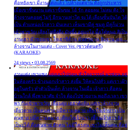
คือหยังเขา มีงานแต่งแล้ว ไปล้างแต่จาน ดั่งถูกประหาร
เมื่อเขาชื่นบาน แต่เราขื่นขม โอ้ รัก ลอยลม ไม่สม ดัง ใจ
ล้างจานคอยคู่ ไม่รู้ อีกนานเท่าใด จะได้ เลื่อนขั้นบันได ได้
เป็น ตำแหน่งเจ้าสาว มันเหงา เห็นเขามีคู่ ซมดู มีคู่ก็ม่วน
เข้าพาขวัญ เสียงโห่ตึงตึง มันซึ้ง อยู่แก่ใจ มื้อใด๋หนอ สิเป็น
งานเฮา มัวซอยเขา ใจเฮาซิด้าน มันทรมาน จับจาน เอย…
ล้างจานในงานแต่ง - Cover Ver. (ซาวด์ดนตรี)
(KARAOKE)
24 views • 03.08.2569
งานแต่ง เขาแซง แย่งเอาไปก่อน หัวใจอาวรณ์ มาซ่อน อยู่
ในห้องครัว ข้างนอกเจ้าสาว ส่งยิ้ม ให้คนไปทั่ว แต่เรา เฝ้า
อยู่ในครัว ทำตัวเป็นเด็ก ล้างจาน ในเมื่อ เจ้าสาว คือคน
บ้านใกล้ พึ่งพาอาศัย จำใจ ต้องไปช่วยงาน พอถึงเวลา เขา
พา กันเข้าพาขวัญ เพื่อนฝูง เฮฮาดังลั่น แต่เราล้างจาน
เดียวดาย เป็นคนพ่าย บ่มีความหมาย เคียงใจเจ้าบ่าว เป็น
คนพ่าย บ่มีความหมาย เคียงใจเจ้าบ่าว เพื่อนเจ้าสาว ยัง
เป็นบ่ได้ คือคนพ่าย ฮักคน ไม่มีใครสน เขาไม่เห็นคน ที่อยู่