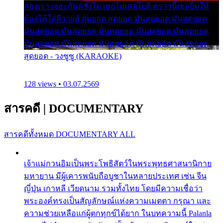
สองเรา เจอะกันครั้งใด เธอไม่เคยไยดี คราวนี้เธอยิ้มให้
ต้องให้ใส่ลีวายส์ สุดยอด สุดยอด มันสุดยอด มันสุดยอด
มันสุดยอด มันสุดยอด มันสุดยอด มันสุดยอด มันสุดยอด
มันสุดยอด มันสุดยอด มันสุดยอด มันสุดยอด มันสุดยอด
สุดยอด - วงซูซู (KARAOKE)
128 views • 03.07.2569
สารคดี
|
DOCUMENTARY
สารคดีทั้งหมด
DOCUMENTARY ALL
เจ้าแม่กวนอิมเป็นพระโพธิสัตว์ในพระพุทธศาสนานิกาย
มหายาน มีผู้เคารพนับถือบูชาในหลายประเทศ เช่น จีน
ญี่ปุ่น เกาหลี เวียดนาม รวมทั้งไทย โดยมีความเชื่อว่า
พระองค์ทรงเป็นสัญลักษณ์แห่งความเมตตา กรุณา และ
ความช่วยเหลือแก่ผู้ตกทุกข์ได้ยาก ในบทความนี้ Palanla