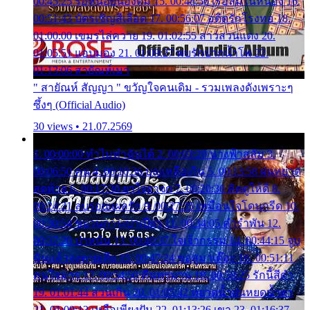
00:45:25 รอหน่อยน้องติ๋ม 15. 00:48:56 เรือล่มในหนอง 16.
00:51:43 บัตรเชิญสีเลือด 17. 00:56:07 อดีตรักโรงทอ 18.
01:00:00 เขมรไล่ควาย 19. 01:02:55 สาวสวนแตง 20.
01:05:51 แอบมอง 21. 01:09:27 พบรักปากน้ำโพ 22.
01:13:06 สายัณห์เมา
" สายัณห์ สัญญา " ขวัญใจคนเดิม - รวมเพลงดังเพราะๆ
ซึ้งๆ (Official Audio)
30 views • 21.07.2569
1. 00:00:00 ทำไมทำฉันได้ 2. 00:03:20 นางฟ้าสลัม 3.
00:06:50 คน 4. 00:10:36 บุญเหลือเกิน 5. 00:13:58 ฝนหยาด
สุดท้าย 6. 00:17:30 ยาใจยาจก 7. 00:20:30 คิดดูให้ดี 8.
00:24:21 ลบรอยแผลรัก 9. 00:27:35 เหมือนใจโดนกรีด 10.
00:30:54 ขบวนการเปาเปียว 11. 00:34:05 คำรำพัน 12.
00:37:20 ปาหนัน 13. 00:40:37 ใจเจ้ากรรม 14. 00:44:15 จูบ
ฉันแล้วจงตายเสีย 15. 00:47:24 ขอสูมาเต๊อะ 16. 00:51:11
คนใจมาร 17. 00:54:50 คืนทรมาน 18. 00:58:25 รักนี้สีดำ
19. 01:01:44 ส่วนเกิน 20. 01:05:42 หยาดน้ำฝนหยดน้ำตา
21. 01:09:13 เหลือเพียงฝัน 22. 01:13:26 เขา 23. 01:16:37