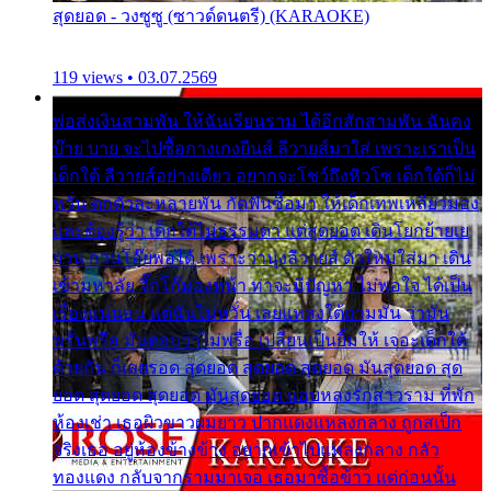
สุดยอด - วงซูซู (ซาวด์ดนตรี) (KARAOKE)
119 views • 03.07.2569
พ่อส่งเงินสามพัน ให้ฉันเรียนราม ได้อีกสักสามพัน ฉันคง
บ๊าย บาย จะไปซื้อกางเกงยีนส์ ลีวายส์มาใส่ เพราะเราเป็น
เด็กใต้ ลีวายส์อย่างเดียว อยากจะโชว์ถึงหิวโซ เด็กใต้ก็ไม่
หวั่น ตกตัวละหลายพัน กัดฟันซื้อมา ให้เด็กเทพเหลียวมอง
และต้องรู้ว่า เด็กใต้ไม่ธรรมดา แต่สุดยอด เดินโยกย้ายเย
ยวน กวนโอ๊ยพอได้ เพราะว่านุ่งลีวายส์ ตัวใหม่ใส่มา เดิน
เข้ามหาลัย จิ๊กโก๊มองหน้า ท่าจะมีปัญหา ไม่พอใจ ได้เป็น
เรื่องแน่นอน แต่ฉันไม่หวั่น เลยแหลงใต้ถามมัน ว่ามัน
พรั่นพรือ มันตอบว่าไม่พรื่อ เปลี่ยนเป็นยิ้มให้ เจอะเด็กใต้
ด้วยกัน ก็เลยรอด สุดยอด สุดยอด สุดยอด มันสุดยอด สุด
ยอด สุดยอด สุดยอด มันสุดยอด แอบหลงรักสาวราม ที่พัก
ห้องเช่า เธอผิวขาวผมยาว ปากแดงแหลงกลาง ถูกสเป็ก
จริงเธอ อยู่ห้องข้างข้าง อยากเข้าไปแหลงกลาง กลัว
ทองแดง กลับจากรามมาเจอ เธอมาซื้อข้าว แต่ก่อนนั้น