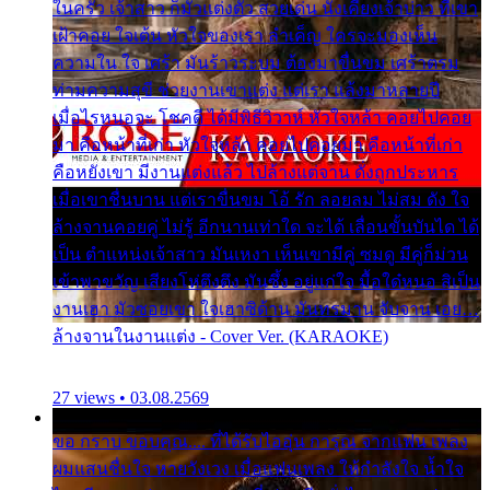
ในครัว เจ้าสาว ก็มัวแต่งตัว สวยเด่น นั่งเคียงเจ้าบ่าว ที่เขา
เฝ้าคอย ใจเต้น หัวใจของเรา ลำเค็ญ ใครจะมองเห็น
ความใน ใจ เศร้า มันร้าวระบม ต้องมาขื่นขม เศร้าตรม
ท่ามความสุขี ช่วยงานเขาแต่ง แต่เรา แล้งมาหลายปี
เมื่อไรหนอจะ โชคดี ได้มีพิธีวิวาห์ หัวใจหล้า คอยไปคอย
มา คือหน้าที่เก่า หัวใจหล้า คอยไปคอยมา คือหน้าที่เก่า
คือหยังเขา มีงานแต่งแล้ว ไปล้างแต่จาน ดั่งถูกประหาร
เมื่อเขาชื่นบาน แต่เราขื่นขม โอ้ รัก ลอยลม ไม่สม ดัง ใจ
ล้างจานคอยคู่ ไม่รู้ อีกนานเท่าใด จะได้ เลื่อนขั้นบันได ได้
เป็น ตำแหน่งเจ้าสาว มันเหงา เห็นเขามีคู่ ซมดู มีคู่ก็ม่วน
เข้าพาขวัญ เสียงโห่ตึงตึง มันซึ้ง อยู่แก่ใจ มื้อใด๋หนอ สิเป็น
งานเฮา มัวซอยเขา ใจเฮาซิด้าน มันทรมาน จับจาน เอย…
ล้างจานในงานแต่ง - Cover Ver. (KARAOKE)
27 views • 03.08.2569
ขอ กราบ ขอบคุณ.... ที่ได้รับไออุ่น การุณ จากแฟน เพลง
ผมแสนชื่นใจ หายวังเวง เมื่อแฟนเพลง ให้กำลังใจ น้ำใจ