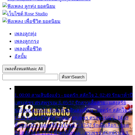
เพลงลูกทุ่ง
เพลงลูกกรุง
เพลงเพื่อชีวิต
อัลบั้ม
เพลงทั้งหมด
Music All
ค้นหา
Search
1. 00:00 สามสิบยังแจ๋ว - ยอดรัก สลักใจ 2. 02:49 รักมาห้าปี
- ศรเพชร ศรสุพรรณ 3. 05:57 รักสาวเสื้อลาย - แสงสุรีย์
รุ่งโรจน์ 4. 09:51 รักสะท้านดินสะเทือน - ยอดรัก สลักใจ 5.
12:23 มอเตอร์ไซค์ทำหล่น - ศรเพชร ศรสุพรรณ 6. 14:49
หิ้วกระเป๋า - แสงสุรีย์ รุ่งโรจน์ 7. 17:57 รักเผื่อเลือก - ยอด
รัก สลักใจ 8. 21:21 น้ำตาไอ้หนุ่ม - ศรเพชร ศรสุพรรณ 9.