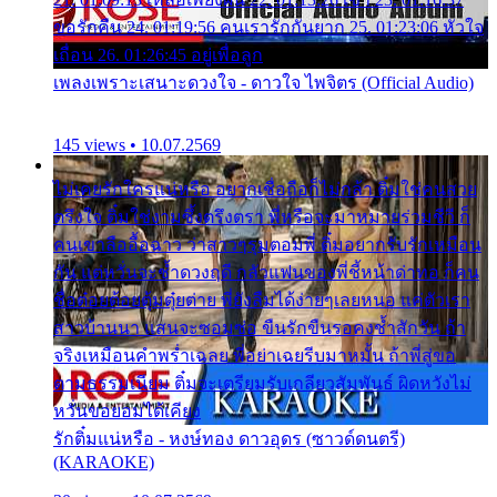
ขอรักคืน 24. 01:19:56 คนเรารักกันยาก 25. 01:23:06 หัวใจ
เถื่อน 26. 01:26:45 อยู่เพื่อลูก
เพลงเพราะเสนาะดวงใจ - ดาวใจ ไพจิตร (Official Audio)
145 views • 10.07.2569
ไม่เคยรักใครแน่หรือ อยากเชื่อถือก็ไม่กล้า ติ๋มใช่คนสวย
ตรึงใจ ติ๋มใช่งามซึ้งตรึงตรา พี่หรือจะมาหมายร่วมชีวี ก็
คนเขาลืออื้อฉาว ว่าสาวๆรุมตอมพี่ ติ๋มอยากรับรักเหมือน
กัน แต่หวั่นจะช้ำดวงฤดี กลัวแฟนของพี่ชี้หน้าด่าทอ ก็คน
ชื่อต๋อยต้อยตุ้มตุ๋ยต่าย พี่ยังลืมได้ง่ายๆเลยหนอ แค่ตัวเรา
สาวบ้านนา แสนจะซอมซ่อ ขืนรักขืนรอคงช้ำสักวัน ถ้า
จริงเหมือนคำพร่ำเฉลย พี่อย่าเฉยรีบมาหมั้น ถ้าพี่สู่ขอ
ตามธรรมเนียม ติ๋มจะเตรียมรับเกลียวสัมพันธ์ ผิดหวังไม่
หวั่นขอยอมได้เคียง
รักติ๋มแน่หรือ - หงษ์ทอง ดาวอุดร (ซาวด์ดนตรี)
(KARAOKE)