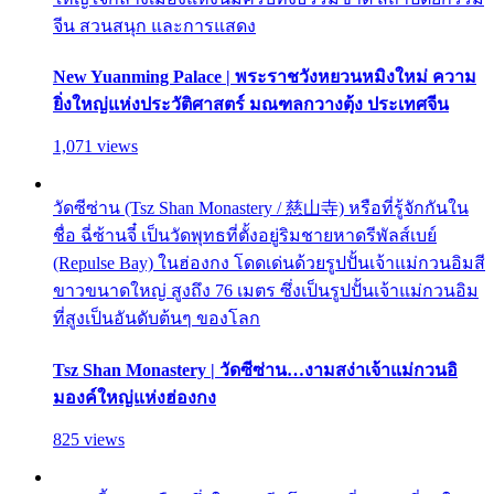
จีน สวนสนุก และการแสดง
New Yuanming Palace | พระราชวังหยวนหมิงใหม่ ความ
ยิ่งใหญ่แห่งประวัติศาสตร์ มณฑลกวางตุ้ง ประเทศจีน
1,071 views
วัดซีซ่าน (Tsz Shan Monastery / 慈山寺) หรือที่รู้จักกันใน
ชื่อ ฉี่ซ้านจี๋ เป็นวัดพุทธที่ตั้งอยู่ริมชายหาดรีพัลส์เบย์
(Repulse Bay) ในฮ่องกง โดดเด่นด้วยรูปปั้นเจ้าแม่กวนอิมสี
ขาวขนาดใหญ่ สูงถึง 76 เมตร ซึ่งเป็นรูปปั้นเจ้าแม่กวนอิม
ที่สูงเป็นอันดับต้นๆ ของโลก
Tsz Shan Monastery | วัดซีซ่าน…งามสง่าเจ้าแม่กวนอิ
มองค์ใหญ่แห่งฮ่องกง
825 views