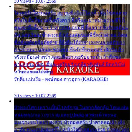
30 views • 10.07.2569
ไม่เคยรักใครแน่หรือ อยากเชื่อถือก็ไม่กล้า ติ๋มใช่คนสวย
ตรึงใจ ติ๋มใช่งามซึ้งตรึงตรา พี่หรือจะมาหมายร่วมชีวี ก็
คนเขาลืออื้อฉาว ว่าสาวๆรุมตอมพี่ ติ๋มอยากรับรักเหมือน
กัน แต่หวั่นจะช้ำดวงฤดี กลัวแฟนของพี่ชี้หน้าด่าทอ ก็คน
ชื่อต๋อยต้อยตุ้มตุ๋ยต่าย พี่ยังลืมได้ง่ายๆเลยหนอ แค่ตัวเรา
สาวบ้านนา แสนจะซอมซ่อ ขืนรักขืนรอคงช้ำสักวัน ถ้า
จริงเหมือนคำพร่ำเฉลย พี่อย่าเฉยรีบมาหมั้น ถ้าพี่สู่ขอ
ตามธรรมเนียม ติ๋มจะเตรียมรับเกลียวสัมพันธ์ ผิดหวังไม่
หวั่นขอยอมได้เคียง
รักติ๋มแน่หรือ - หงษ์ทอง ดาวอุดร (KARAOKE)
30 views • 10.07.2569
บัวทองโศก เพราะเป็นโรครักรุม ในอกกลัดกลุ้ม โดนแฟน
หนุ่มหลอกเอา เขารวย และรูปหล่อ มาพะเน้าพะนอ
ออเซาะจนใจเบา สงสาร บัวทองเศร้า น้ำตาคลอเบ้า เฝ้า
อาลัย หนุ่มรูปหล่อหนีไกล หัวใจบัวทองระรวย บัวทองโศก