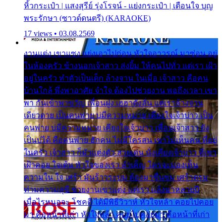
หิ้วกระเป๋า | แสงสุรีย์ รุ่งโรจน์ - แย่งกระเป๋า | เตือนใจ บุญ
พระรักษา (ซาวด์ดนตรี) (KARAOKE)
17 views • 03.08.2569
งานแต่ง เขาแซง แย่งเอาไปก่อน หัวใจอาวรณ์ มาซ่อน อยู่
ในห้องครัว ข้างนอกเจ้าสาว ส่งยิ้ม ให้คนไปทั่ว แต่เรา เฝ้า
อยู่ในครัว ทำตัวเป็นเด็ก ล้างจาน ในเมื่อ เจ้าสาว คือคน
บ้านใกล้ พึ่งพาอาศัย จำใจ ต้องไปช่วยงาน พอถึงเวลา เขา
พา กันเข้าพาขวัญ เพื่อนฝูง เฮฮาดังลั่น แต่เราล้างจาน
เดียวดาย เป็นคนพ่าย บ่มีความหมาย เคียงใจเจ้าบ่าว เป็น
คนพ่าย บ่มีความหมาย เคียงใจเจ้าบ่าว เพื่อนเจ้าสาว ยัง
เป็นบ่ได้ คือคนพ่าย ฮักคน ไม่มีใครสน เขาไม่เห็นคน ที่อยู่
ในครัว เจ้าสาว ก็มัวแต่งตัว สวยเด่น นั่งเคียงเจ้าบ่าว ที่เขา
เฝ้าคอย ใจเต้น หัวใจของเรา ลำเค็ญ ใครจะมองเห็น
ความใน ใจ เศร้า มันร้าวระบม ต้องมาขื่นขม เศร้าตรม
ท่ามความสุขี ช่วยงานเขาแต่ง แต่เรา แล้งมาหลายปี
เมื่อไรหนอจะ โชคดี ได้มีพิธีวิวาห์ หัวใจหล้า คอยไปคอย
มา คือหน้าที่เก่า หัวใจหล้า คอยไปคอยมา คือหน้าที่เก่า