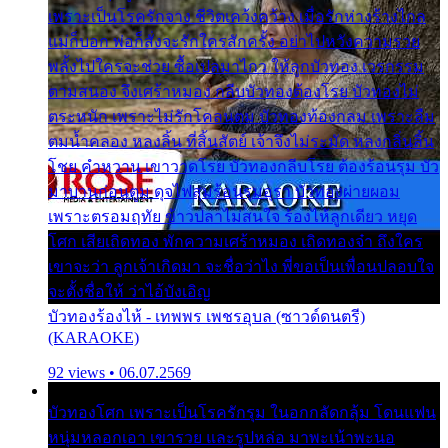
เพราะเป็นโรครักจาง ชีวิตเคว้งคว้าง เมื่อรักห่างร้างไกล
แม่ก็บอก พ่อก็สั่งจะรักใครสักครั้ง อย่าไปหวังความรวย
พลั้งไปใครจะช่วย ซื้อเปลมาไกว ให้ลูกบัวทอง เวรกรรม
ตามสนอง จึงเศร้าหมอง กลีบบัวทองต้องโรย บัวทองไม่
ตระหนัก เพราะไม่รักโคลนตม บัวทองท้องกลม เพราะลืม
ตมน้ำคลอง หลงลิ้น ที่สิ้นสัตย์ เจ้าจึงไม่ระมัด หลงกลิ่นลิ้น
โชย คำหวาน เขาวาดโรย บัวทองกลีบโรย ต้องร้อนรุม บัว
มาบานก่อนตูม ดุจไฟสุมร้อนรุมอุรา บัวทองผ่ายผอม
เพราะตรอมฤทัย ข้าวปลาไม่สนใจ ร้องไห้ลูกเดียว หยุด
โศก เสียเถิดทอง พักความเศร้าหมอง เถิดทองจ๋า ถึงใคร
เขาจะว่า ลูกเจ้าเกิดมา จะชื่อว่าไง พี่ขอเป็นเพื่อนปลอบใจ
จะตั้งชื่อให้ ว่าไอ้บังเอิญ
บัวทองร้องไห้ - เทพพร เพชรอุบล (ซาวด์ดนตรี)
(KARAOKE)
92 views • 06.07.2569
บัวทองโศก เพราะเป็นโรครักรุม ในอกกลัดกลุ้ม โดนแฟน
หนุ่มหลอกเอา เขารวย และรูปหล่อ มาพะเน้าพะนอ