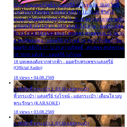
24:27 สามเณรกำพร้า - แสงสุรีย์ รุ่งโรจน์ 10. 28:08 ไม่มี
เวลาไปหาเมียน้อย - ยอดรัก สลักใจ 11. 31:29 ชีวิตไอ้
ธรรม - ศรเพชร ศรสุพรรณ 12. 35:26 ทหารอากาศขาดรัก
- แสงสุรีย์ รุ่งโรจน์ 13. 39:01 คนหัวใจโทรม - ยอดรัก สลัก
ใจ 14. 42:49 ไอ้หวังตายแน่ - ศรเพชร ศรสุพรรณ 15. 46:35
ธาตุแท้ของเธอ - แสงสุรีย์ รุ่งโรจน์ 16. 49:57 กำนันกำใน -
ยอดรัก สลักใจ 17. 52:29 สาวบริสุทธิ์ - ศรเพชร ศรสุพรรณ
18. 56:05 แต๋วจ๋า - แสงสุรีย์ รุ่งโรจน์
18 บทเพลงดังจากฟากฟ้า - ยอดรัก/ศรเพชร/แสงสุรีย์
(Official Audio)
18 views • 04.08.2569
1. 00:00 หิ้วกระเป๋า 2. 03:30 แย่งกระเป๋า
หิ้วกระเป๋า | แสงสุรีย์ รุ่งโรจน์ - แย่งกระเป๋า | เตือนใจ บุญ
พระรักษา (KARAOKE)
18 views • 03.08.2569
1. 00:00 หิ้วกระเป๋า 2. 03:30 แย่งกระเป๋า