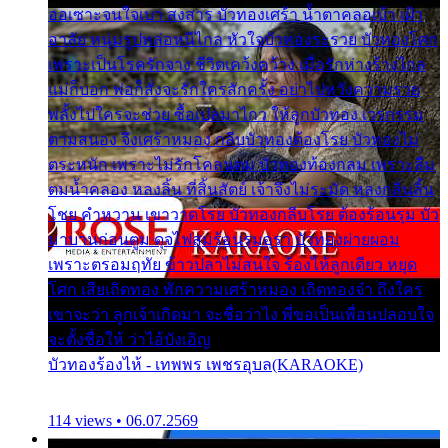
ออเซาะจนใจเบา สงสาร บัวทองเศร้า น้ำตาคลอเบ้า เฝ้า
อาลัย หนุ่มรูปหล่อหนีไกล หัวใจบัวทองระรวย บัวทองโศก
เพราะเป็นโรครักจาง ชีวิตเคว้งคว้าง เมื่อรักห่างร้างไกล
แม่ก็บอก พ่อก็สั่งจะรักใครสักครั้ง อย่าไปหวังความรวย
พลั้งไปใครจะช่วย ซื้อเปลมาไกว ให้ลูกบัวทอง เวรกรรม
ตามสนอง จึงเศร้าหมอง กลีบบัวทองต้องโรย บัวทองไม่
ตระหนัก เพราะไม่รักโคลนตม บัวทองท้องกลม เพราะลืม
ตมน้ำคลอง หลงลิ้น ที่สิ้นสัตย์ เจ้าจึงไม่ระมัด หลงกลิ่นลิ้น
โชย คำหวาน เขาวาดโรย บัวทองกลีบโรย ต้องร้อนรุม บัว
มาบานก่อนตูม ดุจไฟสุมร้อนรุมอุรา บัวทองผ่ายผอม
เพราะตรอมฤทัย ข้าวปลาไม่สนใจ ร้องไห้ลูกเดียว หยุด
โศก เสียเถิดทอง พักความเศร้าหมอง เถิดทองจ๋า ถึงใคร
เขาจะว่า ลูกเจ้าเกิดมา จะชื่อว่าไง พี่ขอเป็นเพื่อนปลอบใจ
จะตั้งชื่อให้ ว่าไอ้บังเอิญ
บัวทองร้องไห้ - เทพพร เพชรอุบล(KARAOKE)
114 views • 06.07.2569