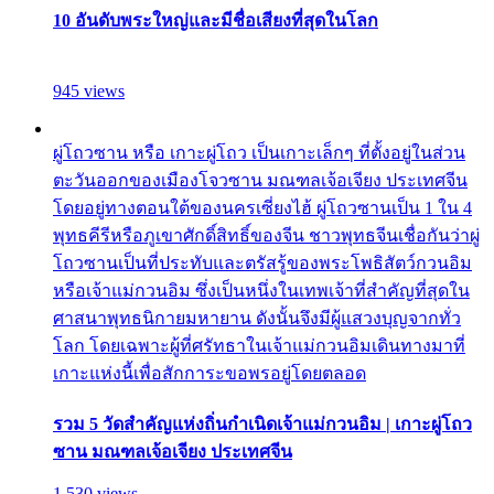
10 อันดับพระใหญ่และมีชื่อเสียงที่สุดในโลก
945 views
ผู่โถวซาน หรือ เกาะผู่โถว เป็นเกาะเล็กๆ ที่ตั้งอยู่ในส่วน
ตะวันออกของเมืองโจวซาน มณฑลเจ้อเจียง ประเทศจีน
โดยอยู่ทางตอนใต้ของนครเซี่ยงไฮ้ ผู่โถวซานเป็น 1 ใน 4
พุทธคีรีหรือภูเขาศักดิ์สิทธิ์ของจีน ชาวพุทธจีนเชื่อกันว่าผู่
โถวซานเป็นที่ประทับและตรัสรู้ของพระโพธิสัตว์กวนอิม
หรือเจ้าแม่กวนอิม ซึ่งเป็นหนึ่งในเทพเจ้าที่สำคัญที่สุดใน
ศาสนาพุทธนิกายมหายาน ดังนั้นจึงมีผู้แสวงบุญจากทั่ว
โลก โดยเฉพาะผู้ที่ศรัทธาในเจ้าแม่กวนอิมเดินทางมาที่
เกาะแห่งนี้เพื่อสักการะขอพรอยู่โดยตลอด
รวม 5 วัดสำคัญแห่งถิ่นกำเนิดเจ้าแม่กวนอิม | เกาะผู่โถว
ซาน มณฑลเจ้อเจียง ประเทศจีน
1,530 views