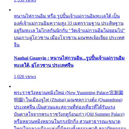
หนานไห่กวนอิม หรือ รูปปั้นเจ้าแม่กวนอิมทะเลใต้ เป็น
องค์เจ้าแม่กวนอิมความสูง 33 เมตรรวมฐาน ประดิษฐาน
อยู่ริมทะเล ไม่ไกลกันนักกับ “วัดเจ้าแม่กวนอิมไม่ยอมไป”
บนเกาะผู่โถวซาน เมืองโจวซาน มณฑลเจ้อเจียง ประเทศ
จีน
Nanhai Guanyin : หนานไห่กวนอิม...รูปปั้นเจ้าแม่กวนอิม
ทะเลใต้, ผู่โถวซาน ประเทศจีน
1,026 views
พระราชวังหยวนหมิงใหม่ (New Yuanming Palace/宮新園
明園) ในเมืองจูไห่ (Zhuhai) มณฑลกวางตุ้ง (Quangdong)
ประเทศจีน เป็นสวนและสถานที่ท่องเที่ยวที่ได้รับแรง
บันดาลใจจากพระราชวังฤดูร้อนเก่า (Old Summer Palace)
หรือหยวนหมิงหยวนในกรุงปักกิ่ง สวนสาธารณะขนาด
ใหญ่ใจกลางเมืองแห่งนี้มีครบทั้งธรรมชาติ สถาปัตยกรรม