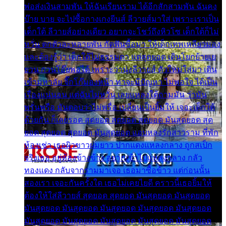
พ่อส่งเงินสามพัน ให้ฉันเรียนราม ได้อีกสักสามพัน ฉันคง
บ๊าย บาย จะไปซื้อกางเกงยีนส์ ลีวายส์มาใส่ เพราะเราเป็น
เด็กใต้ ลีวายส์อย่างเดียว อยากจะโชว์ถึงหิวโซ เด็กใต้ก็ไม่
หวั่น ตกตัวละหลายพัน กัดฟันซื้อมา ให้เด็กเทพเหลียวมอง
และต้องรู้ว่า เด็กใต้ไม่ธรรมดา แต่สุดยอด เดินโยกย้ายเย
ยวน กวนโอ๊ยพอได้ เพราะว่านุ่งลีวายส์ ตัวใหม่ใส่มา เดิน
เข้ามหาลัย จิ๊กโก๊มองหน้า ท่าจะมีปัญหา ไม่พอใจ ได้เป็น
เรื่องแน่นอน แต่ฉันไม่หวั่น เลยแหลงใต้ถามมัน ว่ามัน
พรั่นพรือ มันตอบว่าไม่พรื่อ เปลี่ยนเป็นยิ้มให้ เจอะเด็กใต้
ด้วยกัน ก็เลยรอด สุดยอด สุดยอด สุดยอด มันสุดยอด สุด
ยอด สุดยอด สุดยอด มันสุดยอด แอบหลงรักสาวราม ที่พัก
ห้องเช่า เธอผิวขาวผมยาว ปากแดงแหลงกลาง ถูกสเป็ก
จริงเธอ อยู่ห้องข้างข้าง อยากเข้าไปแหลงกลาง กลัว
ทองแดง กลับจากรามมาเจอ เธอมาซื้อข้าว แต่ก่อนนั้น
สองเรา เจอะกันครั้งใด เธอไม่เคยไยดี คราวนี้เธอยิ้มให้
ต้องให้ใส่ลีวายส์ สุดยอด สุดยอด มันสุดยอด มันสุดยอด
มันสุดยอด มันสุดยอด มันสุดยอด มันสุดยอด มันสุดยอด
มันสุดยอด มันสุดยอด มันสุดยอด มันสุดยอด มันสุดยอด