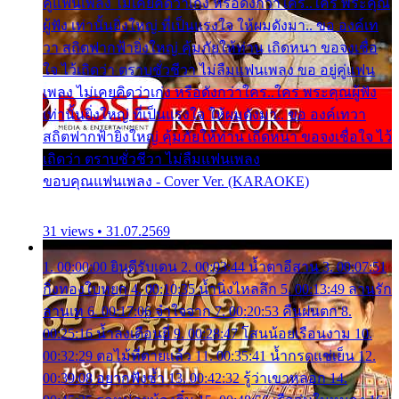
คู่แฟนเพลง ไม่เคยคิดว่าเก่ง หรือดังกว่าใคร..ใคร พระคุณ
ผู้ฟัง เท่านั้นยิ่งใหญ่ ที่เป็นแรงใจ ให้ผมดังมา.. ขอ องค์เท
วา สถิตฟากฟ้ายิ่งใหญ่ คุ้มภัยให้ท่าน เถิดหนา ขอจงเชื่อ
ใจ ไว้เถิดว่า ตราบชั่วชีวา ไม่ลืมแฟนเพลง ขอ อยู่คู่แฟน
เพลง ไม่เคยคิดว่าเก่ง หรือดังกว่าใคร..ใคร พระคุณผู้ฟัง
เท่านั้นยิ่งใหญ่ ที่เป็นแรงใจ ให้ผมดังมา.. ขอ องค์เทวา
สถิตฟากฟ้ายิ่งใหญ่ คุ้มภัยให้ท่าน เถิดหนา ขอจงเชื่อใจ ไว้
เถิดว่า ตราบชั่วชีวา ไม่ลืมแฟนเพลง
ขอบคุณแฟนเพลง - Cover Ver. (KARAOKE)
31 views • 31.07.2569
1. 00:00:00 ยินดีรับเดน 2. 00:03:44 น้ำตาอีสาน 3. 00:07:51
กิ่งทองใบหยก 4. 00:10:35 น้ำนิ่งไหลลึก 5. 00:13:49 ลานรัก
ลานเท 6. 00:17:06 จำใจจาก 7. 00:20:53 คืนฝนตก 8.
00:25:16 น้ำลงเดือนยี่ 9. 00:28:47 โสนน้อยเรือนงาม 10.
00:32:29 ตอไม้ที่ตายแล้ว 11. 00:35:41 น้ำกรดแช่เย็น 12.
00:39:08 อยากฟังซ้ำ 13. 00:42:32 รู้ว่าเขาหลอก 14.