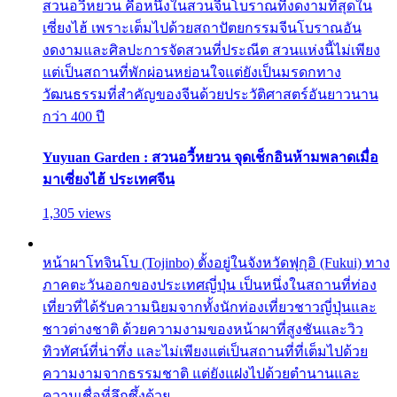
สวนอวี้หยวน คือหนึ่งในสวนจีนโบราณที่งดงามที่สุดใน
เซี่ยงไฮ้ เพราะเต็มไปด้วยสถาปัตยกรรมจีนโบราณอัน
งดงามและศิลปะการจัดสวนที่ประณีต สวนแห่งนี้ไม่เพียง
แต่เป็นสถานที่พักผ่อนหย่อนใจแต่ยังเป็นมรดกทาง
วัฒนธรรมที่สำคัญของจีนด้วยประวัติศาสตร์อันยาวนาน
กว่า 400 ปี
Yuyuan Garden : สวนอวี้หยวน จุดเช็กอินห้ามพลาดเมื่อ
มาเซี่ยงไฮ้ ประเทศจีน
1,305 views
หน้าผาโทจินโบ (Tojinbo) ตั้งอยู่ในจังหวัดฟุกุอิ (Fukui) ทาง
ภาคตะวันออกของประเทศญี่ปุ่น เป็นหนึ่งในสถานที่ท่อง
เที่ยวที่ได้รับความนิยมจากทั้งนักท่องเที่ยวชาวญี่ปุ่นและ
ชาวต่างชาติ ด้วยความงามของหน้าผาที่สูงชันและวิว
ทิวทัศน์ที่น่าทึ่ง และไม่เพียงแต่เป็นสถานที่ที่เต็มไปด้วย
ความงามจากธรรมชาติ แต่ยังแฝงไปด้วยตำนานและ
ความเชื่อที่ลึกซึ้งด้วย