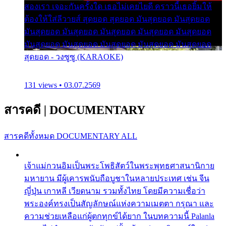
สองเรา เจอะกันครั้งใด เธอไม่เคยไยดี คราวนี้เธอยิ้มให้
ต้องให้ใส่ลีวายส์ สุดยอด สุดยอด มันสุดยอด มันสุดยอด
มันสุดยอด มันสุดยอด มันสุดยอด มันสุดยอด มันสุดยอด
มันสุดยอด มันสุดยอด มันสุดยอด มันสุดยอด มันสุดยอด
สุดยอด - วงซูซู (KARAOKE)
131 views • 03.07.2569
สารคดี
|
DOCUMENTARY
สารคดีทั้งหมด
DOCUMENTARY ALL
เจ้าแม่กวนอิมเป็นพระโพธิสัตว์ในพระพุทธศาสนานิกาย
มหายาน มีผู้เคารพนับถือบูชาในหลายประเทศ เช่น จีน
ญี่ปุ่น เกาหลี เวียดนาม รวมทั้งไทย โดยมีความเชื่อว่า
พระองค์ทรงเป็นสัญลักษณ์แห่งความเมตตา กรุณา และ
ความช่วยเหลือแก่ผู้ตกทุกข์ได้ยาก ในบทความนี้ Palanla