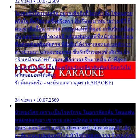
32 views • 10.07.2569
ไม่เคยรักใครแน่หรือ อยากเชื่อถือก็ไม่กล้า ติ๋มใช่คนสวย
ตรึงใจ ติ๋มใช่งามซึ้งตรึงตรา พี่หรือจะมาหมายร่วมชีวี ก็
คนเขาลืออื้อฉาว ว่าสาวๆรุมตอมพี่ ติ๋มอยากรับรักเหมือน
กัน แต่หวั่นจะช้ำดวงฤดี กลัวแฟนของพี่ชี้หน้าด่าทอ ก็คน
ชื่อต๋อยต้อยตุ้มตุ๋ยต่าย พี่ยังลืมได้ง่ายๆเลยหนอ แค่ตัวเรา
สาวบ้านนา แสนจะซอมซ่อ ขืนรักขืนรอคงช้ำสักวัน ถ้า
จริงเหมือนคำพร่ำเฉลย พี่อย่าเฉยรีบมาหมั้น ถ้าพี่สู่ขอ
ตามธรรมเนียม ติ๋มจะเตรียมรับเกลียวสัมพันธ์ ผิดหวังไม่
หวั่นขอยอมได้เคียง
รักติ๋มแน่หรือ - หงษ์ทอง ดาวอุดร (KARAOKE)
34 views • 10.07.2569
บัวทองโศก เพราะเป็นโรครักรุม ในอกกลัดกลุ้ม โดนแฟน
หนุ่มหลอกเอา เขารวย และรูปหล่อ มาพะเน้าพะนอ
ออเซาะจนใจเบา สงสาร บัวทองเศร้า น้ำตาคลอเบ้า เฝ้า
อาลัย หนุ่มรูปหล่อหนีไกล หัวใจบัวทองระรวย บัวทองโศก