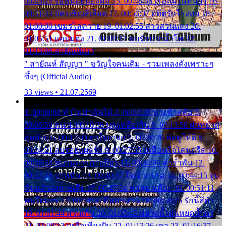
00:45:25 รอหน่อยน้องติ๋ม 15. 00:48:56 เรือล่มในหนอง 16.
00:51:43 บัตรเชิญสีเลือด 17. 00:56:07 อดีตรักโรงทอ 18.
01:00:00 เขมรไล่ควาย 19. 01:02:55 สาวสวนแตง 20.
01:05:51 แอบมอง 21. 01:09:27 พบรักปากน้ำโพ 22.
01:13:06 สายัณห์เมา
" สายัณห์ สัญญา " ขวัญใจคนเดิม - รวมเพลงดังเพราะๆ
ซึ้งๆ (Official Audio)
33 views • 21.07.2569
1. 00:00:00 ทำไมทำฉันได้ 2. 00:03:20 นางฟ้าสลัม 3.
00:06:50 คน 4. 00:10:36 บุญเหลือเกิน 5. 00:13:58 ฝนหยาด
สุดท้าย 6. 00:17:30 ยาใจยาจก 7. 00:20:30 คิดดูให้ดี 8.
00:24:21 ลบรอยแผลรัก 9. 00:27:35 เหมือนใจโดนกรีด 10.
00:30:54 ขบวนการเปาเปียว 11. 00:34:05 คำรำพัน 12.
00:37:20 ปาหนัน 13. 00:40:37 ใจเจ้ากรรม 14. 00:44:15 จูบ
ฉันแล้วจงตายเสีย 15. 00:47:24 ขอสูมาเต๊อะ 16. 00:51:11
คนใจมาร 17. 00:54:50 คืนทรมาน 18. 00:58:25 รักนี้สีดำ
19. 01:01:44 ส่วนเกิน 20. 01:05:42 หยาดน้ำฝนหยดน้ำตา
21. 01:09:13 เหลือเพียงฝัน 22. 01:13:26 เขา 23. 01:16:37