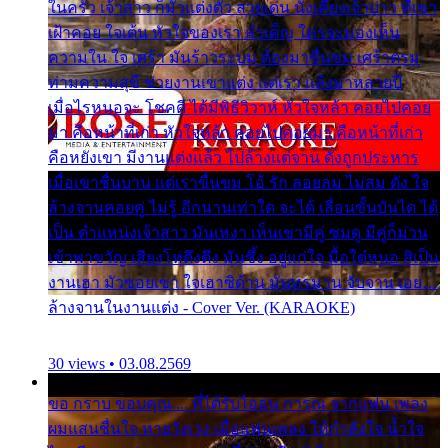
ในครัว เจ้าสาว ก็มัวแต่งตัว สวยเด่น นั่งเคียงเจ้าบ่าว ที่เขา
เฝ้าคอย ใจเต้น หัวใจของเรา ลำเค็ญ ใครจะมองเห็น
ความใน ใจ เศร้า มันร้าวระบม ต้องมาขื่นขม เศร้าตรม
ท่ามความสุขี ช่วยงานเขาแต่ง แต่เรา แล้งมาหลายปี
เมื่อไรหนอจะ โชคดี ได้มีพิธีวิวาห์ หัวใจหล้า คอยไปคอย
มา คือหน้าที่เก่า หัวใจหล้า คอยไปคอยมา คือหน้าที่เก่า
คือหยังเขา มีงานแต่งแล้ว ไปล้างแต่จาน ดั่งถูกประหาร
เมื่อเขาชื่นบาน แต่เราขื่นขม โอ้ รัก ลอยลม ไม่สม ดัง ใจ
ล้างจานคอยคู่ ไม่รู้ อีกนานเท่าใด จะได้ เลื่อนขั้นบันได ได้
เป็น ตำแหน่งเจ้าสาว มันเหงา เห็นเขามีคู่ ซมดู มีคู่ก็ม่วน
เข้าพาขวัญ เสียงโห่ตึงตึง มันซึ้ง อยู่แก่ใจ มื้อใด๋หนอ สิเป็น
งานเฮา มัวซอยเขา ใจเฮาซิด้าน มันทรมาน จับจาน เอย…
ล้างจานในงานแต่ง - Cover Ver. (KARAOKE)
30 views • 03.08.2569
ขอ กราบ ขอบคุณ.... ที่ได้รับไออุ่น การุณ จากแฟน เพลง
ผมแสนชื่นใจ หายวังเวง เมื่อแฟนเพลง ให้กำลังใจ น้ำใจ