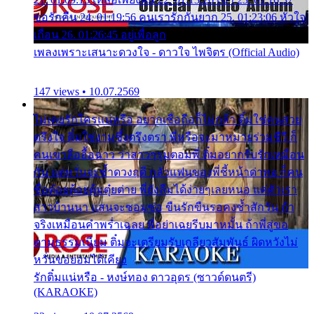
ขอรักคืน 24. 01:19:56 คนเรารักกันยาก 25. 01:23:06 หัวใจ
เถื่อน 26. 01:26:45 อยู่เพื่อลูก
เพลงเพราะเสนาะดวงใจ - ดาวใจ ไพจิตร (Official Audio)
147 views • 10.07.2569
ไม่เคยรักใครแน่หรือ อยากเชื่อถือก็ไม่กล้า ติ๋มใช่คนสวย
ตรึงใจ ติ๋มใช่งามซึ้งตรึงตรา พี่หรือจะมาหมายร่วมชีวี ก็
คนเขาลืออื้อฉาว ว่าสาวๆรุมตอมพี่ ติ๋มอยากรับรักเหมือน
กัน แต่หวั่นจะช้ำดวงฤดี กลัวแฟนของพี่ชี้หน้าด่าทอ ก็คน
ชื่อต๋อยต้อยตุ้มตุ๋ยต่าย พี่ยังลืมได้ง่ายๆเลยหนอ แค่ตัวเรา
สาวบ้านนา แสนจะซอมซ่อ ขืนรักขืนรอคงช้ำสักวัน ถ้า
จริงเหมือนคำพร่ำเฉลย พี่อย่าเฉยรีบมาหมั้น ถ้าพี่สู่ขอ
ตามธรรมเนียม ติ๋มจะเตรียมรับเกลียวสัมพันธ์ ผิดหวังไม่
หวั่นขอยอมได้เคียง
รักติ๋มแน่หรือ - หงษ์ทอง ดาวอุดร (ซาวด์ดนตรี)
(KARAOKE)