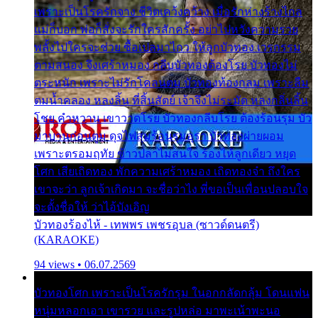
เพราะเป็นโรครักจาง ชีวิตเคว้งคว้าง เมื่อรักห่างร้างไกล
แม่ก็บอก พ่อก็สั่งจะรักใครสักครั้ง อย่าไปหวังความรวย
พลั้งไปใครจะช่วย ซื้อเปลมาไกว ให้ลูกบัวทอง เวรกรรม
ตามสนอง จึงเศร้าหมอง กลีบบัวทองต้องโรย บัวทองไม่
ตระหนัก เพราะไม่รักโคลนตม บัวทองท้องกลม เพราะลืม
ตมน้ำคลอง หลงลิ้น ที่สิ้นสัตย์ เจ้าจึงไม่ระมัด หลงกลิ่นลิ้น
โชย คำหวาน เขาวาดโรย บัวทองกลีบโรย ต้องร้อนรุม บัว
มาบานก่อนตูม ดุจไฟสุมร้อนรุมอุรา บัวทองผ่ายผอม
เพราะตรอมฤทัย ข้าวปลาไม่สนใจ ร้องไห้ลูกเดียว หยุด
โศก เสียเถิดทอง พักความเศร้าหมอง เถิดทองจ๋า ถึงใคร
เขาจะว่า ลูกเจ้าเกิดมา จะชื่อว่าไง พี่ขอเป็นเพื่อนปลอบใจ
จะตั้งชื่อให้ ว่าไอ้บังเอิญ
บัวทองร้องไห้ - เทพพร เพชรอุบล (ซาวด์ดนตรี)
(KARAOKE)
94 views • 06.07.2569
บัวทองโศก เพราะเป็นโรครักรุม ในอกกลัดกลุ้ม โดนแฟน
หนุ่มหลอกเอา เขารวย และรูปหล่อ มาพะเน้าพะนอ