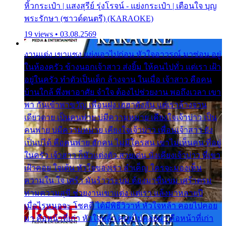
หิ้วกระเป๋า | แสงสุรีย์ รุ่งโรจน์ - แย่งกระเป๋า | เตือนใจ บุญ
พระรักษา (ซาวด์ดนตรี) (KARAOKE)
19 views • 03.08.2569
งานแต่ง เขาแซง แย่งเอาไปก่อน หัวใจอาวรณ์ มาซ่อน อยู่
ในห้องครัว ข้างนอกเจ้าสาว ส่งยิ้ม ให้คนไปทั่ว แต่เรา เฝ้า
อยู่ในครัว ทำตัวเป็นเด็ก ล้างจาน ในเมื่อ เจ้าสาว คือคน
บ้านใกล้ พึ่งพาอาศัย จำใจ ต้องไปช่วยงาน พอถึงเวลา เขา
พา กันเข้าพาขวัญ เพื่อนฝูง เฮฮาดังลั่น แต่เราล้างจาน
เดียวดาย เป็นคนพ่าย บ่มีความหมาย เคียงใจเจ้าบ่าว เป็น
คนพ่าย บ่มีความหมาย เคียงใจเจ้าบ่าว เพื่อนเจ้าสาว ยัง
เป็นบ่ได้ คือคนพ่าย ฮักคน ไม่มีใครสน เขาไม่เห็นคน ที่อยู่
ในครัว เจ้าสาว ก็มัวแต่งตัว สวยเด่น นั่งเคียงเจ้าบ่าว ที่เขา
เฝ้าคอย ใจเต้น หัวใจของเรา ลำเค็ญ ใครจะมองเห็น
ความใน ใจ เศร้า มันร้าวระบม ต้องมาขื่นขม เศร้าตรม
ท่ามความสุขี ช่วยงานเขาแต่ง แต่เรา แล้งมาหลายปี
เมื่อไรหนอจะ โชคดี ได้มีพิธีวิวาห์ หัวใจหล้า คอยไปคอย
มา คือหน้าที่เก่า หัวใจหล้า คอยไปคอยมา คือหน้าที่เก่า