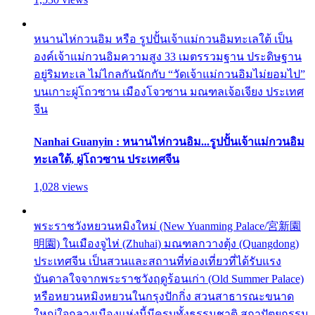
หนานไห่กวนอิม หรือ รูปปั้นเจ้าแม่กวนอิมทะเลใต้ เป็น
องค์เจ้าแม่กวนอิมความสูง 33 เมตรรวมฐาน ประดิษฐาน
อยู่ริมทะเล ไม่ไกลกันนักกับ “วัดเจ้าแม่กวนอิมไม่ยอมไป”
บนเกาะผู่โถวซาน เมืองโจวซาน มณฑลเจ้อเจียง ประเทศ
จีน
Nanhai Guanyin : หนานไห่กวนอิม...รูปปั้นเจ้าแม่กวนอิม
ทะเลใต้, ผู่โถวซาน ประเทศจีน
1,028 views
พระราชวังหยวนหมิงใหม่ (New Yuanming Palace/宮新園
明園) ในเมืองจูไห่ (Zhuhai) มณฑลกวางตุ้ง (Quangdong)
ประเทศจีน เป็นสวนและสถานที่ท่องเที่ยวที่ได้รับแรง
บันดาลใจจากพระราชวังฤดูร้อนเก่า (Old Summer Palace)
หรือหยวนหมิงหยวนในกรุงปักกิ่ง สวนสาธารณะขนาด
ใหญ่ใจกลางเมืองแห่งนี้มีครบทั้งธรรมชาติ สถาปัตยกรรม