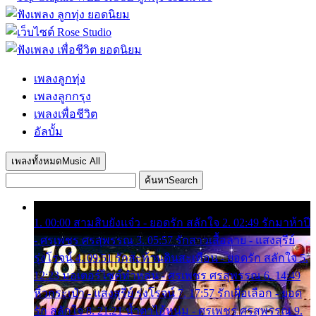
เพลงลูกทุ่ง
เพลงลูกกรุง
เพลงเพื่อชีวิต
อัลบั้ม
เพลงทั้งหมด
Music All
ค้นหา
Search
1. 00:00 สามสิบยังแจ๋ว - ยอดรัก สลักใจ 2. 02:49 รักมาห้าปี
- ศรเพชร ศรสุพรรณ 3. 05:57 รักสาวเสื้อลาย - แสงสุรีย์
รุ่งโรจน์ 4. 09:51 รักสะท้านดินสะเทือน - ยอดรัก สลักใจ 5.
12:23 มอเตอร์ไซค์ทำหล่น - ศรเพชร ศรสุพรรณ 6. 14:49
หิ้วกระเป๋า - แสงสุรีย์ รุ่งโรจน์ 7. 17:57 รักเผื่อเลือก - ยอด
รัก สลักใจ 8. 21:21 น้ำตาไอ้หนุ่ม - ศรเพชร ศรสุพรรณ 9.