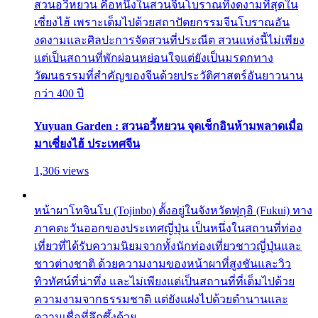
สวนอวี้หยวน คือหนึ่งในสวนจีนโบราณที่งดงามที่สุดใน
เซี่ยงไฮ้ เพราะเต็มไปด้วยสถาปัตยกรรมจีนโบราณอัน
งดงามและศิลปะการจัดสวนที่ประณีต สวนแห่งนี้ไม่เพียง
แต่เป็นสถานที่พักผ่อนหย่อนใจแต่ยังเป็นมรดกทาง
วัฒนธรรมที่สำคัญของจีนด้วยประวัติศาสตร์อันยาวนาน
กว่า 400 ปี
Yuyuan Garden : สวนอวี้หยวน จุดเช็กอินห้ามพลาดเมื่อ
มาเซี่ยงไฮ้ ประเทศจีน
1,306 views
หน้าผาโทจินโบ (Tojinbo) ตั้งอยู่ในจังหวัดฟุกุอิ (Fukui) ทาง
ภาคตะวันออกของประเทศญี่ปุ่น เป็นหนึ่งในสถานที่ท่อง
เที่ยวที่ได้รับความนิยมจากทั้งนักท่องเที่ยวชาวญี่ปุ่นและ
ชาวต่างชาติ ด้วยความงามของหน้าผาที่สูงชันและวิว
ทิวทัศน์ที่น่าทึ่ง และไม่เพียงแต่เป็นสถานที่ที่เต็มไปด้วย
ความงามจากธรรมชาติ แต่ยังแฝงไปด้วยตำนานและ
ความเชื่อที่ลึกซึ้งด้วย