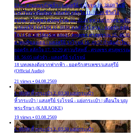
24:27 สามเณรกำพร้า - แสงสุรีย์ รุ่งโรจน์ 10. 28:08 ไม่มี
เวลาไปหาเมียน้อย - ยอดรัก สลักใจ 11. 31:29 ชีวิตไอ้
ธรรม - ศรเพชร ศรสุพรรณ 12. 35:26 ทหารอากาศขาดรัก
- แสงสุรีย์ รุ่งโรจน์ 13. 39:01 คนหัวใจโทรม - ยอดรัก สลัก
ใจ 14. 42:49 ไอ้หวังตายแน่ - ศรเพชร ศรสุพรรณ 15. 46:35
ธาตุแท้ของเธอ - แสงสุรีย์ รุ่งโรจน์ 16. 49:57 กำนันกำใน -
ยอดรัก สลักใจ 17. 52:29 สาวบริสุทธิ์ - ศรเพชร ศรสุพรรณ
18. 56:05 แต๋วจ๋า - แสงสุรีย์ รุ่งโรจน์
18 บทเพลงดังจากฟากฟ้า - ยอดรัก/ศรเพชร/แสงสุรีย์
(Official Audio)
21 views • 04.08.2569
1. 00:00 หิ้วกระเป๋า 2. 03:30 แย่งกระเป๋า
หิ้วกระเป๋า | แสงสุรีย์ รุ่งโรจน์ - แย่งกระเป๋า | เตือนใจ บุญ
พระรักษา (KARAOKE)
19 views • 03.08.2569
1. 00:00 หิ้วกระเป๋า 2. 03:30 แย่งกระเป๋า