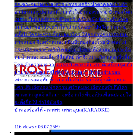
ออเซาะจนใจเบา สงสาร บัวทองเศร้า น้ำตาคลอเบ้า เฝ้า
อาลัย หนุ่มรูปหล่อหนีไกล หัวใจบัวทองระรวย บัวทองโศก
เพราะเป็นโรครักจาง ชีวิตเคว้งคว้าง เมื่อรักห่างร้างไกล
แม่ก็บอก พ่อก็สั่งจะรักใครสักครั้ง อย่าไปหวังความรวย
พลั้งไปใครจะช่วย ซื้อเปลมาไกว ให้ลูกบัวทอง เวรกรรม
ตามสนอง จึงเศร้าหมอง กลีบบัวทองต้องโรย บัวทองไม่
ตระหนัก เพราะไม่รักโคลนตม บัวทองท้องกลม เพราะลืม
ตมน้ำคลอง หลงลิ้น ที่สิ้นสัตย์ เจ้าจึงไม่ระมัด หลงกลิ่นลิ้น
โชย คำหวาน เขาวาดโรย บัวทองกลีบโรย ต้องร้อนรุม บัว
มาบานก่อนตูม ดุจไฟสุมร้อนรุมอุรา บัวทองผ่ายผอม
เพราะตรอมฤทัย ข้าวปลาไม่สนใจ ร้องไห้ลูกเดียว หยุด
โศก เสียเถิดทอง พักความเศร้าหมอง เถิดทองจ๋า ถึงใคร
เขาจะว่า ลูกเจ้าเกิดมา จะชื่อว่าไง พี่ขอเป็นเพื่อนปลอบใจ
จะตั้งชื่อให้ ว่าไอ้บังเอิญ
บัวทองร้องไห้ - เทพพร เพชรอุบล(KARAOKE)
116 views • 06.07.2569