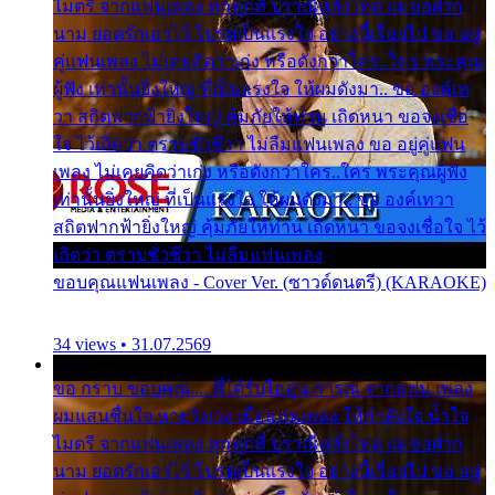
ไมตรี จากแฟนเพลง ทุกทุกที่ ปราณีหลั่งไหล ผมขอฝาก
นาม ยอดรักเอาไว้ โปรดเป็นแรงใจ อย่างนี้เรื่อยไป ขอ อยู่
คู่แฟนเพลง ไม่เคยคิดว่าเก่ง หรือดังกว่าใคร..ใคร พระคุณ
ผู้ฟัง เท่านั้นยิ่งใหญ่ ที่เป็นแรงใจ ให้ผมดังมา.. ขอ องค์เท
วา สถิตฟากฟ้ายิ่งใหญ่ คุ้มภัยให้ท่าน เถิดหนา ขอจงเชื่อ
ใจ ไว้เถิดว่า ตราบชั่วชีวา ไม่ลืมแฟนเพลง ขอ อยู่คู่แฟน
เพลง ไม่เคยคิดว่าเก่ง หรือดังกว่าใคร..ใคร พระคุณผู้ฟัง
เท่านั้นยิ่งใหญ่ ที่เป็นแรงใจ ให้ผมดังมา.. ขอ องค์เทวา
สถิตฟากฟ้ายิ่งใหญ่ คุ้มภัยให้ท่าน เถิดหนา ขอจงเชื่อใจ ไว้
เถิดว่า ตราบชั่วชีวา ไม่ลืมแฟนเพลง
ขอบคุณแฟนเพลง - Cover Ver. (ซาวด์ดนตรี) (KARAOKE)
34 views • 31.07.2569
ขอ กราบ ขอบคุณ.... ที่ได้รับไออุ่น การุณ จากแฟน เพลง
ผมแสนชื่นใจ หายวังเวง เมื่อแฟนเพลง ให้กำลังใจ น้ำใจ
ไมตรี จากแฟนเพลง ทุกทุกที่ ปราณีหลั่งไหล ผมขอฝาก
นาม ยอดรักเอาไว้ โปรดเป็นแรงใจ อย่างนี้เรื่อยไป ขอ อยู่