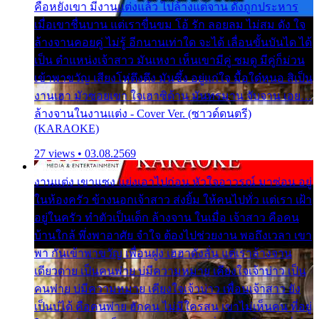
คือหยังเขา มีงานแต่งแล้ว ไปล้างแต่จาน ดั่งถูกประหาร
เมื่อเขาชื่นบาน แต่เราขื่นขม โอ้ รัก ลอยลม ไม่สม ดัง ใจ
ล้างจานคอยคู่ ไม่รู้ อีกนานเท่าใด จะได้ เลื่อนขั้นบันได ได้
เป็น ตำแหน่งเจ้าสาว มันเหงา เห็นเขามีคู่ ซมดู มีคู่ก็ม่วน
เข้าพาขวัญ เสียงโห่ตึงตึง มันซึ้ง อยู่แก่ใจ มื้อใด๋หนอ สิเป็น
งานเฮา มัวซอยเขา ใจเฮาซิด้าน มันทรมาน จับจาน เอย…
ล้างจานในงานแต่ง - Cover Ver. (ซาวด์ดนตรี)
(KARAOKE)
27 views • 03.08.2569
งานแต่ง เขาแซง แย่งเอาไปก่อน หัวใจอาวรณ์ มาซ่อน อยู่
ในห้องครัว ข้างนอกเจ้าสาว ส่งยิ้ม ให้คนไปทั่ว แต่เรา เฝ้า
อยู่ในครัว ทำตัวเป็นเด็ก ล้างจาน ในเมื่อ เจ้าสาว คือคน
บ้านใกล้ พึ่งพาอาศัย จำใจ ต้องไปช่วยงาน พอถึงเวลา เขา
พา กันเข้าพาขวัญ เพื่อนฝูง เฮฮาดังลั่น แต่เราล้างจาน
เดียวดาย เป็นคนพ่าย บ่มีความหมาย เคียงใจเจ้าบ่าว เป็น
คนพ่าย บ่มีความหมาย เคียงใจเจ้าบ่าว เพื่อนเจ้าสาว ยัง
เป็นบ่ได้ คือคนพ่าย ฮักคน ไม่มีใครสน เขาไม่เห็นคน ที่อยู่