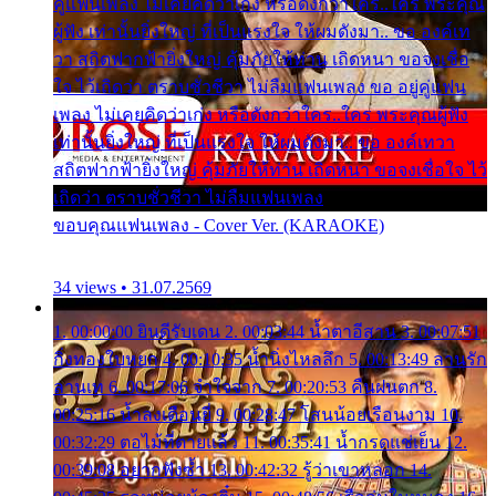
คู่แฟนเพลง ไม่เคยคิดว่าเก่ง หรือดังกว่าใคร..ใคร พระคุณ
ผู้ฟัง เท่านั้นยิ่งใหญ่ ที่เป็นแรงใจ ให้ผมดังมา.. ขอ องค์เท
วา สถิตฟากฟ้ายิ่งใหญ่ คุ้มภัยให้ท่าน เถิดหนา ขอจงเชื่อ
ใจ ไว้เถิดว่า ตราบชั่วชีวา ไม่ลืมแฟนเพลง ขอ อยู่คู่แฟน
เพลง ไม่เคยคิดว่าเก่ง หรือดังกว่าใคร..ใคร พระคุณผู้ฟัง
เท่านั้นยิ่งใหญ่ ที่เป็นแรงใจ ให้ผมดังมา.. ขอ องค์เทวา
สถิตฟากฟ้ายิ่งใหญ่ คุ้มภัยให้ท่าน เถิดหนา ขอจงเชื่อใจ ไว้
เถิดว่า ตราบชั่วชีวา ไม่ลืมแฟนเพลง
ขอบคุณแฟนเพลง - Cover Ver. (KARAOKE)
34 views • 31.07.2569
1. 00:00:00 ยินดีรับเดน 2. 00:03:44 น้ำตาอีสาน 3. 00:07:51
กิ่งทองใบหยก 4. 00:10:35 น้ำนิ่งไหลลึก 5. 00:13:49 ลานรัก
ลานเท 6. 00:17:06 จำใจจาก 7. 00:20:53 คืนฝนตก 8.
00:25:16 น้ำลงเดือนยี่ 9. 00:28:47 โสนน้อยเรือนงาม 10.
00:32:29 ตอไม้ที่ตายแล้ว 11. 00:35:41 น้ำกรดแช่เย็น 12.
00:39:08 อยากฟังซ้ำ 13. 00:42:32 รู้ว่าเขาหลอก 14.