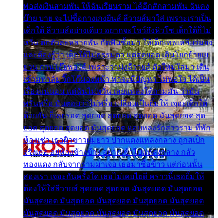
พ่อส่งเงินสามพัน ให้ฉันเรียนราม ได้อีกสักสามพัน ฉันคง
บ๊าย บาย จะไปซื้อกางเกงยีนส์ ลีวายส์มาใส่ เพราะเราเป็น
เด็กใต้ ลีวายส์อย่างเดียว อยากจะโชว์ถึงหิวโซ เด็กใต้ก็ไม่
หวั่น ตกตัวละหลายพัน กัดฟันซื้อมา ให้เด็กเทพเหลียวมอง
และต้องรู้ว่า เด็กใต้ไม่ธรรมดา แต่สุดยอด เดินโยกย้ายเย
ยวน กวนโอ๊ยพอได้ เพราะว่านุ่งลีวายส์ ตัวใหม่ใส่มา เดิน
เข้ามหาลัย จิ๊กโก๊มองหน้า ท่าจะมีปัญหา ไม่พอใจ ได้เป็น
เรื่องแน่นอน แต่ฉันไม่หวั่น เลยแหลงใต้ถามมัน ว่ามัน
พรั่นพรือ มันตอบว่าไม่พรื่อ เปลี่ยนเป็นยิ้มให้ เจอะเด็กใต้
ด้วยกัน ก็เลยรอด สุดยอด สุดยอด สุดยอด มันสุดยอด สุด
ยอด สุดยอด สุดยอด มันสุดยอด แอบหลงรักสาวราม ที่พัก
ห้องเช่า เธอผิวขาวผมยาว ปากแดงแหลงกลาง ถูกสเป็ก
จริงเธอ อยู่ห้องข้างข้าง อยากเข้าไปแหลงกลาง กลัว
ทองแดง กลับจากรามมาเจอ เธอมาซื้อข้าว แต่ก่อนนั้น
สองเรา เจอะกันครั้งใด เธอไม่เคยไยดี คราวนี้เธอยิ้มให้
ต้องให้ใส่ลีวายส์ สุดยอด สุดยอด มันสุดยอด มันสุดยอด
มันสุดยอด มันสุดยอด มันสุดยอด มันสุดยอด มันสุดยอด
มันสุดยอด มันสุดยอด มันสุดยอด มันสุดยอด มันสุดยอด