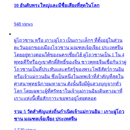
10 อันดับพระใหญ่และมีชื่อเสียงที่สุดในโลก
948 views
ผู่โถวซาน หรือ เกาะผู่โถว เป็นเกาะเล็กๆ ที่ตั้งอยู่ในส่วน
ตะวันออกของเมืองโจวซาน มณฑลเจ้อเจียง ประเทศจีน
โดยอยู่ทางตอนใต้ของนครเซี่ยงไฮ้ ผู่โถวซานเป็น 1 ใน 4
พุทธคีรีหรือภูเขาศักดิ์สิทธิ์ของจีน ชาวพุทธจีนเชื่อกันว่าผู่
โถวซานเป็นที่ประทับและตรัสรู้ของพระโพธิสัตว์กวนอิม
หรือเจ้าแม่กวนอิม ซึ่งเป็นหนึ่งในเทพเจ้าที่สำคัญที่สุดใน
ศาสนาพุทธนิกายมหายาน ดังนั้นจึงมีผู้แสวงบุญจากทั่ว
โลก โดยเฉพาะผู้ที่ศรัทธาในเจ้าแม่กวนอิมเดินทางมาที่
เกาะแห่งนี้เพื่อสักการะขอพรอยู่โดยตลอด
รวม 5 วัดสำคัญแห่งถิ่นกำเนิดเจ้าแม่กวนอิม | เกาะผู่โถว
ซาน มณฑลเจ้อเจียง ประเทศจีน
1,530 views