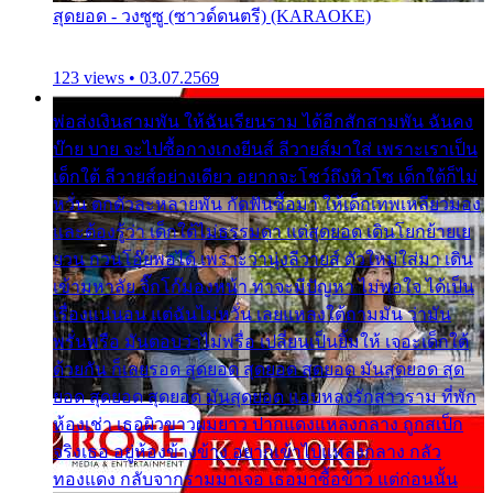
สุดยอด - วงซูซู (ซาวด์ดนตรี) (KARAOKE)
123 views • 03.07.2569
พ่อส่งเงินสามพัน ให้ฉันเรียนราม ได้อีกสักสามพัน ฉันคง
บ๊าย บาย จะไปซื้อกางเกงยีนส์ ลีวายส์มาใส่ เพราะเราเป็น
เด็กใต้ ลีวายส์อย่างเดียว อยากจะโชว์ถึงหิวโซ เด็กใต้ก็ไม่
หวั่น ตกตัวละหลายพัน กัดฟันซื้อมา ให้เด็กเทพเหลียวมอง
และต้องรู้ว่า เด็กใต้ไม่ธรรมดา แต่สุดยอด เดินโยกย้ายเย
ยวน กวนโอ๊ยพอได้ เพราะว่านุ่งลีวายส์ ตัวใหม่ใส่มา เดิน
เข้ามหาลัย จิ๊กโก๊มองหน้า ท่าจะมีปัญหา ไม่พอใจ ได้เป็น
เรื่องแน่นอน แต่ฉันไม่หวั่น เลยแหลงใต้ถามมัน ว่ามัน
พรั่นพรือ มันตอบว่าไม่พรื่อ เปลี่ยนเป็นยิ้มให้ เจอะเด็กใต้
ด้วยกัน ก็เลยรอด สุดยอด สุดยอด สุดยอด มันสุดยอด สุด
ยอด สุดยอด สุดยอด มันสุดยอด แอบหลงรักสาวราม ที่พัก
ห้องเช่า เธอผิวขาวผมยาว ปากแดงแหลงกลาง ถูกสเป็ก
จริงเธอ อยู่ห้องข้างข้าง อยากเข้าไปแหลงกลาง กลัว
ทองแดง กลับจากรามมาเจอ เธอมาซื้อข้าว แต่ก่อนนั้น