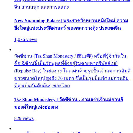
จีน สวนสนุก และการแสดง
New Yuanming Palace | พระราชวังหยวนหมิงใหม่ ความ
ยิ่งใหญ่แห่งประวัติศาสตร์ มณฑลกวางตุ้ง ประเทศจีน
1,076 views
วัดซีซ่าน (Tsz Shan Monastery / 慈山寺) หรือที่รู้จักกันใน
ชื่อ ฉี่ซ้านจี๋ เป็นวัดพุทธที่ตั้งอยู่ริมชายหาดรีพัลส์เบย์
(Repulse Bay) ในฮ่องกง โดดเด่นด้วยรูปปั้นเจ้าแม่กวนอิมสี
ขาวขนาดใหญ่ สูงถึง 76 เมตร ซึ่งเป็นรูปปั้นเจ้าแม่กวนอิม
ที่สูงเป็นอันดับต้นๆ ของโลก
Tsz Shan Monastery | วัดซีซ่าน…งามสง่าเจ้าแม่กวนอิ
มองค์ใหญ่แห่งฮ่องกง
829 views