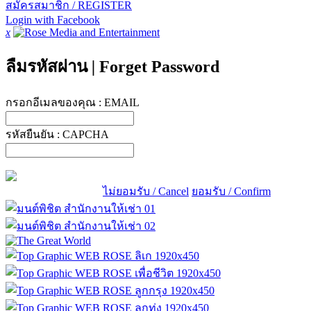
สมัครสมาชิก / REGISTER
Login with Facebook
x
ลืมรหัสผ่าน
|
Forget Password
กรอกอีเมลของคุณ :
EMAIL
รหัสยืนยัน :
CAPCHA
ไม่ยอมรับ / Cancel
ยอมรับ / Confirm