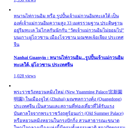
หนานไห่กวนอิม หรือ รูปปั้นเจ้าแม่กวนอิมทะเลใต้ เป็น
องค์เจ้าแม่กวนอิมความสูง 33 เมตรรวมฐาน ประดิษฐาน
อยู่ริมทะเล ไม่ไกลกันนักกับ “วัดเจ้าแม่กวนอิมไม่ยอมไป”
บนเกาะผู่โถวซาน เมืองโจวซาน มณฑลเจ้อเจียง ประเทศ
จีน
Nanhai Guanyin : หนานไห่กวนอิม...รูปปั้นเจ้าแม่กวนอิม
ทะเลใต้, ผู่โถวซาน ประเทศจีน
1,028 views
พระราชวังหยวนหมิงใหม่ (New Yuanming Palace/宮新園
明園) ในเมืองจูไห่ (Zhuhai) มณฑลกวางตุ้ง (Quangdong)
ประเทศจีน เป็นสวนและสถานที่ท่องเที่ยวที่ได้รับแรง
บันดาลใจจากพระราชวังฤดูร้อนเก่า (Old Summer Palace)
หรือหยวนหมิงหยวนในกรุงปักกิ่ง สวนสาธารณะขนาด
ใหญ่ใจกลางเมืองแห่งนี้มีครบทั้งธรรมชาติ สถาปัตยกรรม