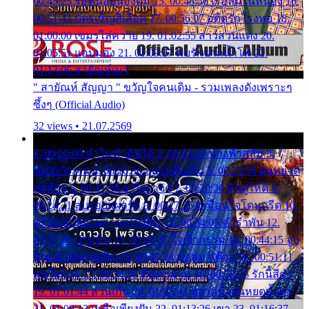
00:45:25 รอหน่อยน้องติ๋ม 15. 00:48:56 เรือล่มในหนอง 16.
00:51:43 บัตรเชิญสีเลือด 17. 00:56:07 อดีตรักโรงทอ 18.
01:00:00 เขมรไล่ควาย 19. 01:02:55 สาวสวนแตง 20.
01:05:51 แอบมอง 21. 01:09:27 พบรักปากน้ำโพ 22.
01:13:06 สายัณห์เมา
" สายัณห์ สัญญา " ขวัญใจคนเดิม - รวมเพลงดังเพราะๆ
ซึ้งๆ (Official Audio)
32 views • 21.07.2569
1. 00:00:00 ทำไมทำฉันได้ 2. 00:03:20 นางฟ้าสลัม 3.
00:06:50 คน 4. 00:10:36 บุญเหลือเกิน 5. 00:13:58 ฝนหยาด
สุดท้าย 6. 00:17:30 ยาใจยาจก 7. 00:20:30 คิดดูให้ดี 8.
00:24:21 ลบรอยแผลรัก 9. 00:27:35 เหมือนใจโดนกรีด 10.
00:30:54 ขบวนการเปาเปียว 11. 00:34:05 คำรำพัน 12.
00:37:20 ปาหนัน 13. 00:40:37 ใจเจ้ากรรม 14. 00:44:15 จูบ
ฉันแล้วจงตายเสีย 15. 00:47:24 ขอสูมาเต๊อะ 16. 00:51:11
คนใจมาร 17. 00:54:50 คืนทรมาน 18. 00:58:25 รักนี้สีดำ
19. 01:01:44 ส่วนเกิน 20. 01:05:42 หยาดน้ำฝนหยดน้ำตา
21. 01:09:13 เหลือเพียงฝัน 22. 01:13:26 เขา 23. 01:16:37