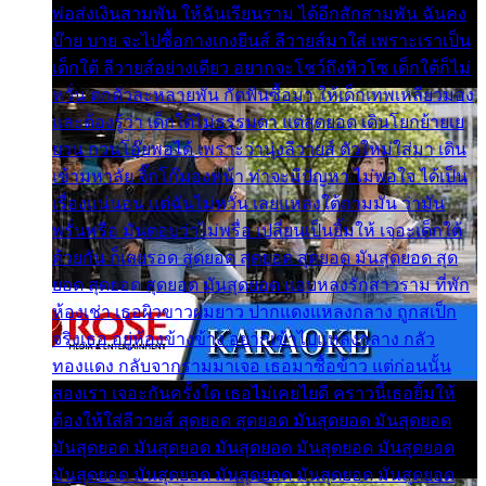
พ่อส่งเงินสามพัน ให้ฉันเรียนราม ได้อีกสักสามพัน ฉันคง
บ๊าย บาย จะไปซื้อกางเกงยีนส์ ลีวายส์มาใส่ เพราะเราเป็น
เด็กใต้ ลีวายส์อย่างเดียว อยากจะโชว์ถึงหิวโซ เด็กใต้ก็ไม่
หวั่น ตกตัวละหลายพัน กัดฟันซื้อมา ให้เด็กเทพเหลียวมอง
และต้องรู้ว่า เด็กใต้ไม่ธรรมดา แต่สุดยอด เดินโยกย้ายเย
ยวน กวนโอ๊ยพอได้ เพราะว่านุ่งลีวายส์ ตัวใหม่ใส่มา เดิน
เข้ามหาลัย จิ๊กโก๊มองหน้า ท่าจะมีปัญหา ไม่พอใจ ได้เป็น
เรื่องแน่นอน แต่ฉันไม่หวั่น เลยแหลงใต้ถามมัน ว่ามัน
พรั่นพรือ มันตอบว่าไม่พรื่อ เปลี่ยนเป็นยิ้มให้ เจอะเด็กใต้
ด้วยกัน ก็เลยรอด สุดยอด สุดยอด สุดยอด มันสุดยอด สุด
ยอด สุดยอด สุดยอด มันสุดยอด แอบหลงรักสาวราม ที่พัก
ห้องเช่า เธอผิวขาวผมยาว ปากแดงแหลงกลาง ถูกสเป็ก
จริงเธอ อยู่ห้องข้างข้าง อยากเข้าไปแหลงกลาง กลัว
ทองแดง กลับจากรามมาเจอ เธอมาซื้อข้าว แต่ก่อนนั้น
สองเรา เจอะกันครั้งใด เธอไม่เคยไยดี คราวนี้เธอยิ้มให้
ต้องให้ใส่ลีวายส์ สุดยอด สุดยอด มันสุดยอด มันสุดยอด
มันสุดยอด มันสุดยอด มันสุดยอด มันสุดยอด มันสุดยอด
มันสุดยอด มันสุดยอด มันสุดยอด มันสุดยอด มันสุดยอด