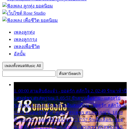
เพลงลูกทุ่ง
เพลงลูกกรุง
เพลงเพื่อชีวิต
อัลบั้ม
เพลงทั้งหมด
Music All
ค้นหา
Search
1. 00:00 สามสิบยังแจ๋ว - ยอดรัก สลักใจ 2. 02:49 รักมาห้าปี
- ศรเพชร ศรสุพรรณ 3. 05:57 รักสาวเสื้อลาย - แสงสุรีย์
รุ่งโรจน์ 4. 09:51 รักสะท้านดินสะเทือน - ยอดรัก สลักใจ 5.
12:23 มอเตอร์ไซค์ทำหล่น - ศรเพชร ศรสุพรรณ 6. 14:49
หิ้วกระเป๋า - แสงสุรีย์ รุ่งโรจน์ 7. 17:57 รักเผื่อเลือก - ยอด
รัก สลักใจ 8. 21:21 น้ำตาไอ้หนุ่ม - ศรเพชร ศรสุพรรณ 9.