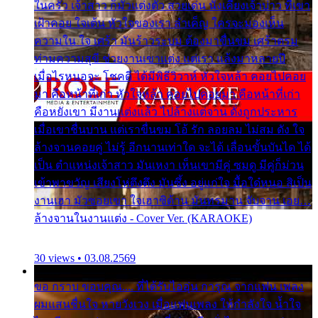
ในครัว เจ้าสาว ก็มัวแต่งตัว สวยเด่น นั่งเคียงเจ้าบ่าว ที่เขา
เฝ้าคอย ใจเต้น หัวใจของเรา ลำเค็ญ ใครจะมองเห็น
ความใน ใจ เศร้า มันร้าวระบม ต้องมาขื่นขม เศร้าตรม
ท่ามความสุขี ช่วยงานเขาแต่ง แต่เรา แล้งมาหลายปี
เมื่อไรหนอจะ โชคดี ได้มีพิธีวิวาห์ หัวใจหล้า คอยไปคอย
มา คือหน้าที่เก่า หัวใจหล้า คอยไปคอยมา คือหน้าที่เก่า
คือหยังเขา มีงานแต่งแล้ว ไปล้างแต่จาน ดั่งถูกประหาร
เมื่อเขาชื่นบาน แต่เราขื่นขม โอ้ รัก ลอยลม ไม่สม ดัง ใจ
ล้างจานคอยคู่ ไม่รู้ อีกนานเท่าใด จะได้ เลื่อนขั้นบันได ได้
เป็น ตำแหน่งเจ้าสาว มันเหงา เห็นเขามีคู่ ซมดู มีคู่ก็ม่วน
เข้าพาขวัญ เสียงโห่ตึงตึง มันซึ้ง อยู่แก่ใจ มื้อใด๋หนอ สิเป็น
งานเฮา มัวซอยเขา ใจเฮาซิด้าน มันทรมาน จับจาน เอย…
ล้างจานในงานแต่ง - Cover Ver. (KARAOKE)
30 views • 03.08.2569
ขอ กราบ ขอบคุณ.... ที่ได้รับไออุ่น การุณ จากแฟน เพลง
ผมแสนชื่นใจ หายวังเวง เมื่อแฟนเพลง ให้กำลังใจ น้ำใจ