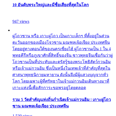
10 อันดับพระใหญ่และมีชื่อเสียงที่สุดในโลก
947 views
ผู่โถวซาน หรือ เกาะผู่โถว เป็นเกาะเล็กๆ ที่ตั้งอยู่ในส่วน
ตะวันออกของเมืองโจวซาน มณฑลเจ้อเจียง ประเทศจีน
โดยอยู่ทางตอนใต้ของนครเซี่ยงไฮ้ ผู่โถวซานเป็น 1 ใน 4
พุทธคีรีหรือภูเขาศักดิ์สิทธิ์ของจีน ชาวพุทธจีนเชื่อกันว่าผู่
โถวซานเป็นที่ประทับและตรัสรู้ของพระโพธิสัตว์กวนอิม
หรือเจ้าแม่กวนอิม ซึ่งเป็นหนึ่งในเทพเจ้าที่สำคัญที่สุดใน
ศาสนาพุทธนิกายมหายาน ดังนั้นจึงมีผู้แสวงบุญจากทั่ว
โลก โดยเฉพาะผู้ที่ศรัทธาในเจ้าแม่กวนอิมเดินทางมาที่
เกาะแห่งนี้เพื่อสักการะขอพรอยู่โดยตลอด
รวม 5 วัดสำคัญแห่งถิ่นกำเนิดเจ้าแม่กวนอิม | เกาะผู่โถว
ซาน มณฑลเจ้อเจียง ประเทศจีน
1,530 views