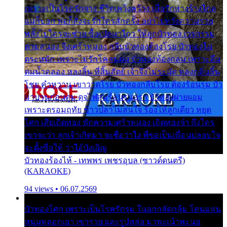
เพราะเป็นโรครักจาง ชีวิตเคว้งคว้าง เมื่อรักห่างร้างไกล
แม่ก็บอก พ่อก็สั่งจะรักใครสักครั้ง อย่าไปหวังความรวย
พลั้งไปใครจะช่วย ซื้อเปลมาไกว ให้ลูกบัวทอง เวรกรรม
ตามสนอง จึงเศร้าหมอง กลีบบัวทองต้องโรย บัวทองไม่
ตระหนัก เพราะไม่รักโคลนตม บัวทองท้องกลม เพราะลืม
ตมน้ำคลอง หลงลิ้น ที่สิ้นสัตย์ เจ้าจึงไม่ระมัด หลงกลิ่นลิ้น
โชย คำหวาน เขาวาดโรย บัวทองกลีบโรย ต้องร้อนรุม บัว
มาบานก่อนตูม ดุจไฟสุมร้อนรุมอุรา บัวทองผ่ายผอม
เพราะตรอมฤทัย ข้าวปลาไม่สนใจ ร้องไห้ลูกเดียว หยุด
โศก เสียเถิดทอง พักความเศร้าหมอง เถิดทองจ๋า ถึงใคร
เขาจะว่า ลูกเจ้าเกิดมา จะชื่อว่าไง พี่ขอเป็นเพื่อนปลอบใจ
จะตั้งชื่อให้ ว่าไอ้บังเอิญ
บัวทองร้องไห้ - เทพพร เพชรอุบล (ซาวด์ดนตรี)
(KARAOKE)
94 views • 06.07.2569
บัวทองโศก เพราะเป็นโรครักรุม ในอกกลัดกลุ้ม โดนแฟน
หนุ่มหลอกเอา เขารวย และรูปหล่อ มาพะเน้าพะนอ