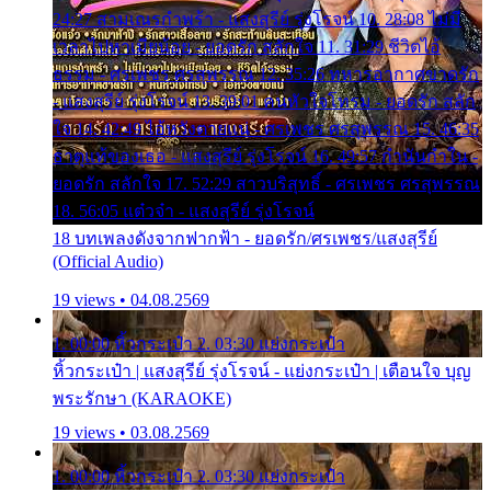
24:27 สามเณรกำพร้า - แสงสุรีย์ รุ่งโรจน์ 10. 28:08 ไม่มี
เวลาไปหาเมียน้อย - ยอดรัก สลักใจ 11. 31:29 ชีวิตไอ้
ธรรม - ศรเพชร ศรสุพรรณ 12. 35:26 ทหารอากาศขาดรัก
- แสงสุรีย์ รุ่งโรจน์ 13. 39:01 คนหัวใจโทรม - ยอดรัก สลัก
ใจ 14. 42:49 ไอ้หวังตายแน่ - ศรเพชร ศรสุพรรณ 15. 46:35
ธาตุแท้ของเธอ - แสงสุรีย์ รุ่งโรจน์ 16. 49:57 กำนันกำใน -
ยอดรัก สลักใจ 17. 52:29 สาวบริสุทธิ์ - ศรเพชร ศรสุพรรณ
18. 56:05 แต๋วจ๋า - แสงสุรีย์ รุ่งโรจน์
18 บทเพลงดังจากฟากฟ้า - ยอดรัก/ศรเพชร/แสงสุรีย์
(Official Audio)
19 views • 04.08.2569
1. 00:00 หิ้วกระเป๋า 2. 03:30 แย่งกระเป๋า
หิ้วกระเป๋า | แสงสุรีย์ รุ่งโรจน์ - แย่งกระเป๋า | เตือนใจ บุญ
พระรักษา (KARAOKE)
19 views • 03.08.2569
1. 00:00 หิ้วกระเป๋า 2. 03:30 แย่งกระเป๋า