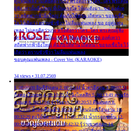
คู่แฟนเพลง ไม่เคยคิดว่าเก่ง หรือดังกว่าใคร..ใคร พระคุณ
ผู้ฟัง เท่านั้นยิ่งใหญ่ ที่เป็นแรงใจ ให้ผมดังมา.. ขอ องค์เท
วา สถิตฟากฟ้ายิ่งใหญ่ คุ้มภัยให้ท่าน เถิดหนา ขอจงเชื่อ
ใจ ไว้เถิดว่า ตราบชั่วชีวา ไม่ลืมแฟนเพลง ขอ อยู่คู่แฟน
เพลง ไม่เคยคิดว่าเก่ง หรือดังกว่าใคร..ใคร พระคุณผู้ฟัง
เท่านั้นยิ่งใหญ่ ที่เป็นแรงใจ ให้ผมดังมา.. ขอ องค์เทวา
สถิตฟากฟ้ายิ่งใหญ่ คุ้มภัยให้ท่าน เถิดหนา ขอจงเชื่อใจ ไว้
เถิดว่า ตราบชั่วชีวา ไม่ลืมแฟนเพลง
ขอบคุณแฟนเพลง - Cover Ver. (KARAOKE)
34 views • 31.07.2569
1. 00:00:00 ยินดีรับเดน 2. 00:03:44 น้ำตาอีสาน 3. 00:07:51
กิ่งทองใบหยก 4. 00:10:35 น้ำนิ่งไหลลึก 5. 00:13:49 ลานรัก
ลานเท 6. 00:17:06 จำใจจาก 7. 00:20:53 คืนฝนตก 8.
00:25:16 น้ำลงเดือนยี่ 9. 00:28:47 โสนน้อยเรือนงาม 10.
00:32:29 ตอไม้ที่ตายแล้ว 11. 00:35:41 น้ำกรดแช่เย็น 12.
00:39:08 อยากฟังซ้ำ 13. 00:42:32 รู้ว่าเขาหลอก 14.