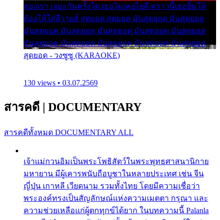
สองเรา เจอะกันครั้งใด เธอไม่เคยไยดี คราวนี้เธอยิ้มให้
ต้องให้ใส่ลีวายส์ สุดยอด สุดยอด มันสุดยอด มันสุดยอด
มันสุดยอด มันสุดยอด มันสุดยอด มันสุดยอด มันสุดยอด
มันสุดยอด มันสุดยอด มันสุดยอด มันสุดยอด มันสุดยอด
สุดยอด - วงซูซู (KARAOKE)
130 views • 03.07.2569
สารคดี
|
DOCUMENTARY
สารคดีทั้งหมด
DOCUMENTARY ALL
เจ้าแม่กวนอิมเป็นพระโพธิสัตว์ในพระพุทธศาสนานิกาย
มหายาน มีผู้เคารพนับถือบูชาในหลายประเทศ เช่น จีน
ญี่ปุ่น เกาหลี เวียดนาม รวมทั้งไทย โดยมีความเชื่อว่า
พระองค์ทรงเป็นสัญลักษณ์แห่งความเมตตา กรุณา และ
ความช่วยเหลือแก่ผู้ตกทุกข์ได้ยาก ในบทความนี้ Palanla