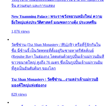
จีน สวนสนุก และการแสดง
New Yuanming Palace | พระราชวังหยวนหมิงใหม่ ความ
ยิ่งใหญ่แห่งประวัติศาสตร์ มณฑลกวางตุ้ง ประเทศจีน
1,076 views
วัดซีซ่าน (Tsz Shan Monastery / 慈山寺) หรือที่รู้จักกันใน
ชื่อ ฉี่ซ้านจี๋ เป็นวัดพุทธที่ตั้งอยู่ริมชายหาดรีพัลส์เบย์
(Repulse Bay) ในฮ่องกง โดดเด่นด้วยรูปปั้นเจ้าแม่กวนอิมสี
ขาวขนาดใหญ่ สูงถึง 76 เมตร ซึ่งเป็นรูปปั้นเจ้าแม่กวนอิม
ที่สูงเป็นอันดับต้นๆ ของโลก
Tsz Shan Monastery | วัดซีซ่าน…งามสง่าเจ้าแม่กวนอิ
มองค์ใหญ่แห่งฮ่องกง
829 views