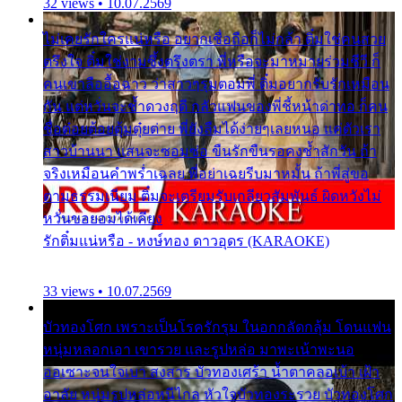
32 views • 10.07.2569
ไม่เคยรักใครแน่หรือ อยากเชื่อถือก็ไม่กล้า ติ๋มใช่คนสวย
ตรึงใจ ติ๋มใช่งามซึ้งตรึงตรา พี่หรือจะมาหมายร่วมชีวี ก็
คนเขาลืออื้อฉาว ว่าสาวๆรุมตอมพี่ ติ๋มอยากรับรักเหมือน
กัน แต่หวั่นจะช้ำดวงฤดี กลัวแฟนของพี่ชี้หน้าด่าทอ ก็คน
ชื่อต๋อยต้อยตุ้มตุ๋ยต่าย พี่ยังลืมได้ง่ายๆเลยหนอ แค่ตัวเรา
สาวบ้านนา แสนจะซอมซ่อ ขืนรักขืนรอคงช้ำสักวัน ถ้า
จริงเหมือนคำพร่ำเฉลย พี่อย่าเฉยรีบมาหมั้น ถ้าพี่สู่ขอ
ตามธรรมเนียม ติ๋มจะเตรียมรับเกลียวสัมพันธ์ ผิดหวังไม่
หวั่นขอยอมได้เคียง
รักติ๋มแน่หรือ - หงษ์ทอง ดาวอุดร (KARAOKE)
33 views • 10.07.2569
บัวทองโศก เพราะเป็นโรครักรุม ในอกกลัดกลุ้ม โดนแฟน
หนุ่มหลอกเอา เขารวย และรูปหล่อ มาพะเน้าพะนอ
ออเซาะจนใจเบา สงสาร บัวทองเศร้า น้ำตาคลอเบ้า เฝ้า
อาลัย หนุ่มรูปหล่อหนีไกล หัวใจบัวทองระรวย บัวทองโศก