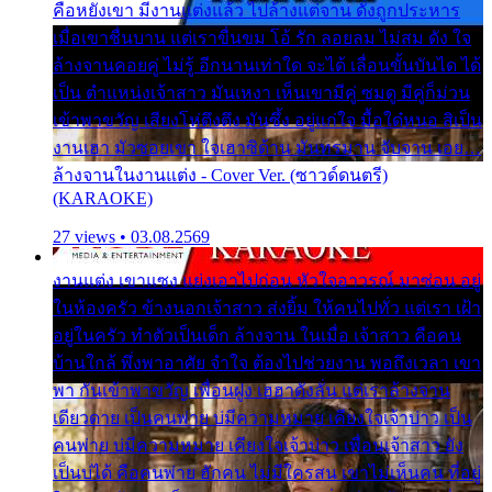
คือหยังเขา มีงานแต่งแล้ว ไปล้างแต่จาน ดั่งถูกประหาร
เมื่อเขาชื่นบาน แต่เราขื่นขม โอ้ รัก ลอยลม ไม่สม ดัง ใจ
ล้างจานคอยคู่ ไม่รู้ อีกนานเท่าใด จะได้ เลื่อนขั้นบันได ได้
เป็น ตำแหน่งเจ้าสาว มันเหงา เห็นเขามีคู่ ซมดู มีคู่ก็ม่วน
เข้าพาขวัญ เสียงโห่ตึงตึง มันซึ้ง อยู่แก่ใจ มื้อใด๋หนอ สิเป็น
งานเฮา มัวซอยเขา ใจเฮาซิด้าน มันทรมาน จับจาน เอย…
ล้างจานในงานแต่ง - Cover Ver. (ซาวด์ดนตรี)
(KARAOKE)
27 views • 03.08.2569
งานแต่ง เขาแซง แย่งเอาไปก่อน หัวใจอาวรณ์ มาซ่อน อยู่
ในห้องครัว ข้างนอกเจ้าสาว ส่งยิ้ม ให้คนไปทั่ว แต่เรา เฝ้า
อยู่ในครัว ทำตัวเป็นเด็ก ล้างจาน ในเมื่อ เจ้าสาว คือคน
บ้านใกล้ พึ่งพาอาศัย จำใจ ต้องไปช่วยงาน พอถึงเวลา เขา
พา กันเข้าพาขวัญ เพื่อนฝูง เฮฮาดังลั่น แต่เราล้างจาน
เดียวดาย เป็นคนพ่าย บ่มีความหมาย เคียงใจเจ้าบ่าว เป็น
คนพ่าย บ่มีความหมาย เคียงใจเจ้าบ่าว เพื่อนเจ้าสาว ยัง
เป็นบ่ได้ คือคนพ่าย ฮักคน ไม่มีใครสน เขาไม่เห็นคน ที่อยู่