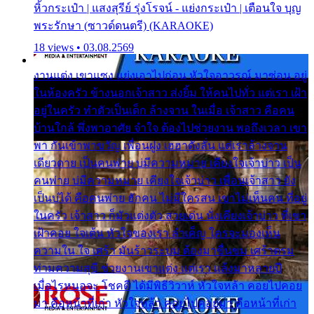
หิ้วกระเป๋า | แสงสุรีย์ รุ่งโรจน์ - แย่งกระเป๋า | เตือนใจ บุญ
พระรักษา (ซาวด์ดนตรี) (KARAOKE)
18 views • 03.08.2569
งานแต่ง เขาแซง แย่งเอาไปก่อน หัวใจอาวรณ์ มาซ่อน อยู่
ในห้องครัว ข้างนอกเจ้าสาว ส่งยิ้ม ให้คนไปทั่ว แต่เรา เฝ้า
อยู่ในครัว ทำตัวเป็นเด็ก ล้างจาน ในเมื่อ เจ้าสาว คือคน
บ้านใกล้ พึ่งพาอาศัย จำใจ ต้องไปช่วยงาน พอถึงเวลา เขา
พา กันเข้าพาขวัญ เพื่อนฝูง เฮฮาดังลั่น แต่เราล้างจาน
เดียวดาย เป็นคนพ่าย บ่มีความหมาย เคียงใจเจ้าบ่าว เป็น
คนพ่าย บ่มีความหมาย เคียงใจเจ้าบ่าว เพื่อนเจ้าสาว ยัง
เป็นบ่ได้ คือคนพ่าย ฮักคน ไม่มีใครสน เขาไม่เห็นคน ที่อยู่
ในครัว เจ้าสาว ก็มัวแต่งตัว สวยเด่น นั่งเคียงเจ้าบ่าว ที่เขา
เฝ้าคอย ใจเต้น หัวใจของเรา ลำเค็ญ ใครจะมองเห็น
ความใน ใจ เศร้า มันร้าวระบม ต้องมาขื่นขม เศร้าตรม
ท่ามความสุขี ช่วยงานเขาแต่ง แต่เรา แล้งมาหลายปี
เมื่อไรหนอจะ โชคดี ได้มีพิธีวิวาห์ หัวใจหล้า คอยไปคอย
มา คือหน้าที่เก่า หัวใจหล้า คอยไปคอยมา คือหน้าที่เก่า