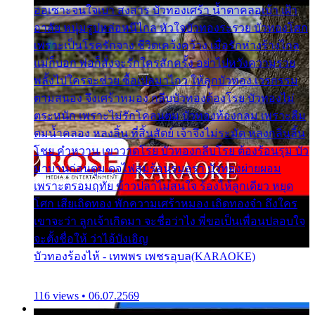
ออเซาะจนใจเบา สงสาร บัวทองเศร้า น้ำตาคลอเบ้า เฝ้า
อาลัย หนุ่มรูปหล่อหนีไกล หัวใจบัวทองระรวย บัวทองโศก
เพราะเป็นโรครักจาง ชีวิตเคว้งคว้าง เมื่อรักห่างร้างไกล
แม่ก็บอก พ่อก็สั่งจะรักใครสักครั้ง อย่าไปหวังความรวย
พลั้งไปใครจะช่วย ซื้อเปลมาไกว ให้ลูกบัวทอง เวรกรรม
ตามสนอง จึงเศร้าหมอง กลีบบัวทองต้องโรย บัวทองไม่
ตระหนัก เพราะไม่รักโคลนตม บัวทองท้องกลม เพราะลืม
ตมน้ำคลอง หลงลิ้น ที่สิ้นสัตย์ เจ้าจึงไม่ระมัด หลงกลิ่นลิ้น
โชย คำหวาน เขาวาดโรย บัวทองกลีบโรย ต้องร้อนรุม บัว
มาบานก่อนตูม ดุจไฟสุมร้อนรุมอุรา บัวทองผ่ายผอม
เพราะตรอมฤทัย ข้าวปลาไม่สนใจ ร้องไห้ลูกเดียว หยุด
โศก เสียเถิดทอง พักความเศร้าหมอง เถิดทองจ๋า ถึงใคร
เขาจะว่า ลูกเจ้าเกิดมา จะชื่อว่าไง พี่ขอเป็นเพื่อนปลอบใจ
จะตั้งชื่อให้ ว่าไอ้บังเอิญ
บัวทองร้องไห้ - เทพพร เพชรอุบล(KARAOKE)
116 views • 06.07.2569