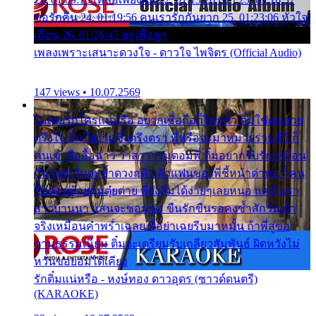
ขอรักคืน 24. 01:19:56 คนเรารักกันยาก 25. 01:23:06 หัวใจ
เถื่อน 26. 01:26:45 อยู่เพื่อลูก
เพลงเพราะเสนาะดวงใจ - ดาวใจ ไพจิตร (Official Audio)
147 views • 10.07.2569
ไม่เคยรักใครแน่หรือ อยากเชื่อถือก็ไม่กล้า ติ๋มใช่คนสวย
ตรึงใจ ติ๋มใช่งามซึ้งตรึงตรา พี่หรือจะมาหมายร่วมชีวี ก็
คนเขาลืออื้อฉาว ว่าสาวๆรุมตอมพี่ ติ๋มอยากรับรักเหมือน
กัน แต่หวั่นจะช้ำดวงฤดี กลัวแฟนของพี่ชี้หน้าด่าทอ ก็คน
ชื่อต๋อยต้อยตุ้มตุ๋ยต่าย พี่ยังลืมได้ง่ายๆเลยหนอ แค่ตัวเรา
สาวบ้านนา แสนจะซอมซ่อ ขืนรักขืนรอคงช้ำสักวัน ถ้า
จริงเหมือนคำพร่ำเฉลย พี่อย่าเฉยรีบมาหมั้น ถ้าพี่สู่ขอ
ตามธรรมเนียม ติ๋มจะเตรียมรับเกลียวสัมพันธ์ ผิดหวังไม่
หวั่นขอยอมได้เคียง
รักติ๋มแน่หรือ - หงษ์ทอง ดาวอุดร (ซาวด์ดนตรี)
(KARAOKE)