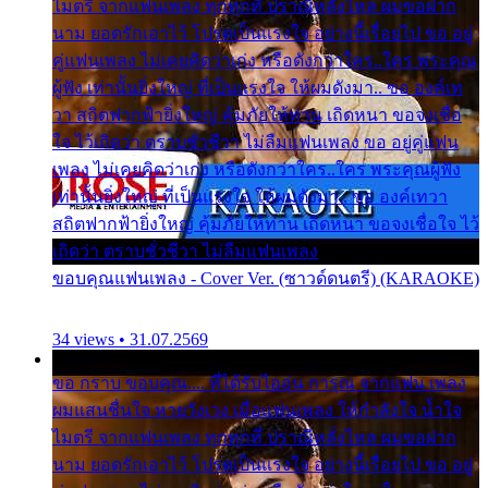
ไมตรี จากแฟนเพลง ทุกทุกที่ ปราณีหลั่งไหล ผมขอฝาก
นาม ยอดรักเอาไว้ โปรดเป็นแรงใจ อย่างนี้เรื่อยไป ขอ อยู่
คู่แฟนเพลง ไม่เคยคิดว่าเก่ง หรือดังกว่าใคร..ใคร พระคุณ
ผู้ฟัง เท่านั้นยิ่งใหญ่ ที่เป็นแรงใจ ให้ผมดังมา.. ขอ องค์เท
วา สถิตฟากฟ้ายิ่งใหญ่ คุ้มภัยให้ท่าน เถิดหนา ขอจงเชื่อ
ใจ ไว้เถิดว่า ตราบชั่วชีวา ไม่ลืมแฟนเพลง ขอ อยู่คู่แฟน
เพลง ไม่เคยคิดว่าเก่ง หรือดังกว่าใคร..ใคร พระคุณผู้ฟัง
เท่านั้นยิ่งใหญ่ ที่เป็นแรงใจ ให้ผมดังมา.. ขอ องค์เทวา
สถิตฟากฟ้ายิ่งใหญ่ คุ้มภัยให้ท่าน เถิดหนา ขอจงเชื่อใจ ไว้
เถิดว่า ตราบชั่วชีวา ไม่ลืมแฟนเพลง
ขอบคุณแฟนเพลง - Cover Ver. (ซาวด์ดนตรี) (KARAOKE)
34 views • 31.07.2569
ขอ กราบ ขอบคุณ.... ที่ได้รับไออุ่น การุณ จากแฟน เพลง
ผมแสนชื่นใจ หายวังเวง เมื่อแฟนเพลง ให้กำลังใจ น้ำใจ
ไมตรี จากแฟนเพลง ทุกทุกที่ ปราณีหลั่งไหล ผมขอฝาก
นาม ยอดรักเอาไว้ โปรดเป็นแรงใจ อย่างนี้เรื่อยไป ขอ อยู่