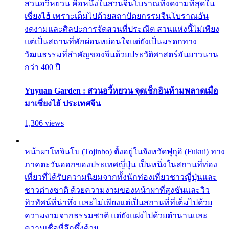
สวนอวี้หยวน คือหนึ่งในสวนจีนโบราณที่งดงามที่สุดใน
เซี่ยงไฮ้ เพราะเต็มไปด้วยสถาปัตยกรรมจีนโบราณอัน
งดงามและศิลปะการจัดสวนที่ประณีต สวนแห่งนี้ไม่เพียง
แต่เป็นสถานที่พักผ่อนหย่อนใจแต่ยังเป็นมรดกทาง
วัฒนธรรมที่สำคัญของจีนด้วยประวัติศาสตร์อันยาวนาน
กว่า 400 ปี
Yuyuan Garden : สวนอวี้หยวน จุดเช็กอินห้ามพลาดเมื่อ
มาเซี่ยงไฮ้ ประเทศจีน
1,306 views
หน้าผาโทจินโบ (Tojinbo) ตั้งอยู่ในจังหวัดฟุกุอิ (Fukui) ทาง
ภาคตะวันออกของประเทศญี่ปุ่น เป็นหนึ่งในสถานที่ท่อง
เที่ยวที่ได้รับความนิยมจากทั้งนักท่องเที่ยวชาวญี่ปุ่นและ
ชาวต่างชาติ ด้วยความงามของหน้าผาที่สูงชันและวิว
ทิวทัศน์ที่น่าทึ่ง และไม่เพียงแต่เป็นสถานที่ที่เต็มไปด้วย
ความงามจากธรรมชาติ แต่ยังแฝงไปด้วยตำนานและ
ความเชื่อที่ลึกซึ้งด้วย