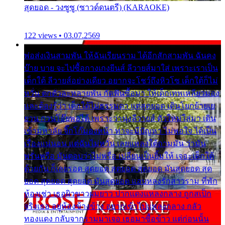
สุดยอด - วงซูซู (ซาวด์ดนตรี) (KARAOKE)
122 views • 03.07.2569
พ่อส่งเงินสามพัน ให้ฉันเรียนราม ได้อีกสักสามพัน ฉันคง
บ๊าย บาย จะไปซื้อกางเกงยีนส์ ลีวายส์มาใส่ เพราะเราเป็น
เด็กใต้ ลีวายส์อย่างเดียว อยากจะโชว์ถึงหิวโซ เด็กใต้ก็ไม่
หวั่น ตกตัวละหลายพัน กัดฟันซื้อมา ให้เด็กเทพเหลียวมอง
และต้องรู้ว่า เด็กใต้ไม่ธรรมดา แต่สุดยอด เดินโยกย้ายเย
ยวน กวนโอ๊ยพอได้ เพราะว่านุ่งลีวายส์ ตัวใหม่ใส่มา เดิน
เข้ามหาลัย จิ๊กโก๊มองหน้า ท่าจะมีปัญหา ไม่พอใจ ได้เป็น
เรื่องแน่นอน แต่ฉันไม่หวั่น เลยแหลงใต้ถามมัน ว่ามัน
พรั่นพรือ มันตอบว่าไม่พรื่อ เปลี่ยนเป็นยิ้มให้ เจอะเด็กใต้
ด้วยกัน ก็เลยรอด สุดยอด สุดยอด สุดยอด มันสุดยอด สุด
ยอด สุดยอด สุดยอด มันสุดยอด แอบหลงรักสาวราม ที่พัก
ห้องเช่า เธอผิวขาวผมยาว ปากแดงแหลงกลาง ถูกสเป็ก
จริงเธอ อยู่ห้องข้างข้าง อยากเข้าไปแหลงกลาง กลัว
ทองแดง กลับจากรามมาเจอ เธอมาซื้อข้าว แต่ก่อนนั้น