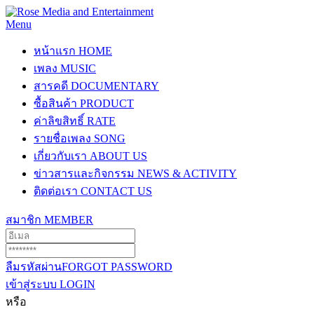
Menu
หน้าแรก
HOME
เพลง
MUSIC
สารคดี
DOCUMENTARY
ซื้อสินค้า
PRODUCT
ค่าลิขสิทธิ์
RATE
รายชื่อเพลง
SONG
เกี่ยวกับเรา
ABOUT US
ข่าวสารและกิจกรรม
NEWS & ACTIVITY
ติดต่อเรา
CONTACT US
สมาชิก
MEMBER
ลืมรหัสผ่าน
FORGOT PASSWORD
เข้าสู่ระบบ
LOGIN
หรือ