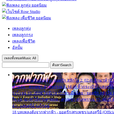
เพลงลูกทุ่ง
เพลงลูกกรุง
เพลงเพื่อชีวิต
อัลบั้ม
เพลงทั้งหมด
Music All
ค้นหา
Search
1. 00:00 สามสิบยังแจ๋ว - ยอดรัก สลักใจ 2. 02:49 รักมาห้าปี
ทำหล่น - ศรเพชร ศรสุพรรณ 6. 14:49 หิ้วกระเป๋า - แสงสุรีย์ 
รุ่งโรจน์ 10. 28:08 ไม่มีเวลาไปหาเมียน้อย - ยอดรัก สลักใ
ใจ 14. 42:49 ไอ้หวังตายแน่ - ศรเพชร ศรสุพรรณ 15. 46:35 ธา
จ๋า - แสงสุรีย์ รุ่งโรจน์
18 บทเพลงดังจากฟากฟ้า - ยอดรัก/ศรเพชร/แสงสุรีย์ (Officia