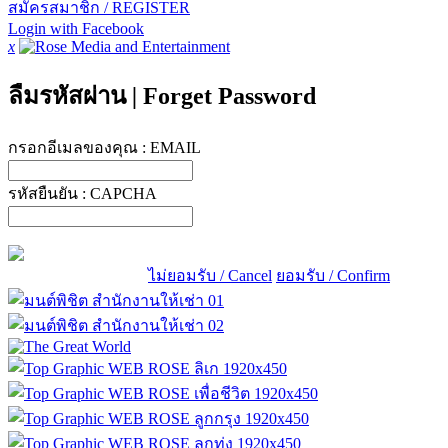
สมัครสมาชิก / REGISTER
Login with Facebook
x
ลืมรหัสผ่าน
|
Forget Password
กรอกอีเมลของคุณ :
EMAIL
รหัสยืนยัน :
CAPCHA
ไม่ยอมรับ / Cancel
ยอมรับ / Confirm