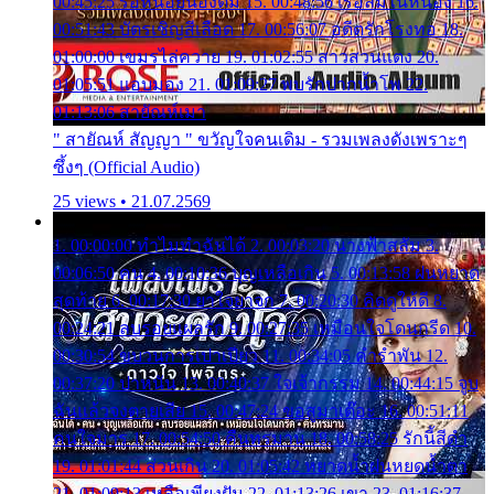
00:45:25 รอหน่อยน้องติ๋ม 15. 00:48:56 เรือล่มในหนอง 16.
00:51:43 บัตรเชิญสีเลือด 17. 00:56:07 อดีตรักโรงทอ 18.
01:00:00 เขมรไล่ควาย 19. 01:02:55 สาวสวนแตง 20.
01:05:51 แอบมอง 21. 01:09:27 พบรักปากน้ำโพ 22.
01:13:06 สายัณห์เมา
" สายัณห์ สัญญา " ขวัญใจคนเดิม - รวมเพลงดังเพราะๆ
ซึ้งๆ (Official Audio)
25 views • 21.07.2569
1. 00:00:00 ทำไมทำฉันได้ 2. 00:03:20 นางฟ้าสลัม 3.
00:06:50 คน 4. 00:10:36 บุญเหลือเกิน 5. 00:13:58 ฝนหยาด
สุดท้าย 6. 00:17:30 ยาใจยาจก 7. 00:20:30 คิดดูให้ดี 8.
00:24:21 ลบรอยแผลรัก 9. 00:27:35 เหมือนใจโดนกรีด 10.
00:30:54 ขบวนการเปาเปียว 11. 00:34:05 คำรำพัน 12.
00:37:20 ปาหนัน 13. 00:40:37 ใจเจ้ากรรม 14. 00:44:15 จูบ
ฉันแล้วจงตายเสีย 15. 00:47:24 ขอสูมาเต๊อะ 16. 00:51:11
คนใจมาร 17. 00:54:50 คืนทรมาน 18. 00:58:25 รักนี้สีดำ
19. 01:01:44 ส่วนเกิน 20. 01:05:42 หยาดน้ำฝนหยดน้ำตา
21. 01:09:13 เหลือเพียงฝัน 22. 01:13:26 เขา 23. 01:16:37