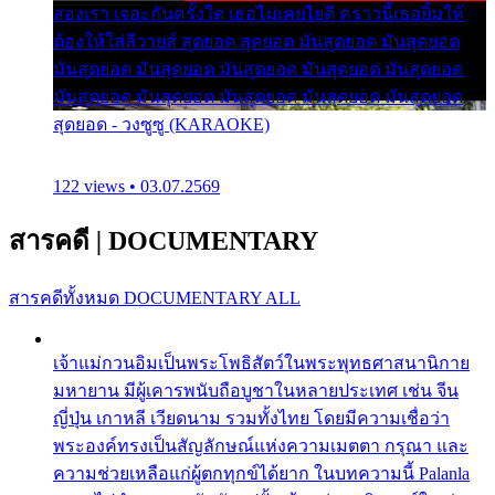
สองเรา เจอะกันครั้งใด เธอไม่เคยไยดี คราวนี้เธอยิ้มให้
ต้องให้ใส่ลีวายส์ สุดยอด สุดยอด มันสุดยอด มันสุดยอด
มันสุดยอด มันสุดยอด มันสุดยอด มันสุดยอด มันสุดยอด
มันสุดยอด มันสุดยอด มันสุดยอด มันสุดยอด มันสุดยอด
สุดยอด - วงซูซู (KARAOKE)
122 views • 03.07.2569
สารคดี
|
DOCUMENTARY
สารคดีทั้งหมด
DOCUMENTARY ALL
เจ้าแม่กวนอิมเป็นพระโพธิสัตว์ในพระพุทธศาสนานิกาย
มหายาน มีผู้เคารพนับถือบูชาในหลายประเทศ เช่น จีน
ญี่ปุ่น เกาหลี เวียดนาม รวมทั้งไทย โดยมีความเชื่อว่า
พระองค์ทรงเป็นสัญลักษณ์แห่งความเมตตา กรุณา และ
ความช่วยเหลือแก่ผู้ตกทุกข์ได้ยาก ในบทความนี้ Palanla