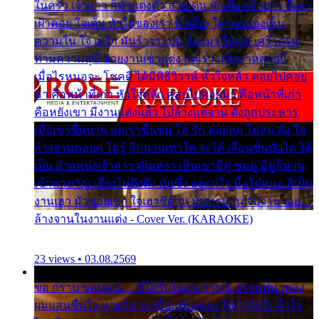
ในครัว เจ้าสาว ก็มัวแต่งตัว สวยเด่น นั่งเคียงเจ้าบ่าว ที่เขา
เฝ้าคอย ใจเต้น หัวใจของเรา ลำเค็ญ ใครจะมองเห็น
ความใน ใจ เศร้า มันร้าวระบม ต้องมาขื่นขม เศร้าตรม
ท่ามความสุขี ช่วยงานเขาแต่ง แต่เรา แล้งมาหลายปี
เมื่อไรหนอจะ โชคดี ได้มีพิธีวิวาห์ หัวใจหล้า คอยไปคอย
มา คือหน้าที่เก่า หัวใจหล้า คอยไปคอยมา คือหน้าที่เก่า
คือหยังเขา มีงานแต่งแล้ว ไปล้างแต่จาน ดั่งถูกประหาร
เมื่อเขาชื่นบาน แต่เราขื่นขม โอ้ รัก ลอยลม ไม่สม ดัง ใจ
ล้างจานคอยคู่ ไม่รู้ อีกนานเท่าใด จะได้ เลื่อนขั้นบันได ได้
เป็น ตำแหน่งเจ้าสาว มันเหงา เห็นเขามีคู่ ซมดู มีคู่ก็ม่วน
เข้าพาขวัญ เสียงโห่ตึงตึง มันซึ้ง อยู่แก่ใจ มื้อใด๋หนอ สิเป็น
งานเฮา มัวซอยเขา ใจเฮาซิด้าน มันทรมาน จับจาน เอย…
ล้างจานในงานแต่ง - Cover Ver. (KARAOKE)
23 views • 03.08.2569
ขอ กราบ ขอบคุณ.... ที่ได้รับไออุ่น การุณ จากแฟน เพลง
ผมแสนชื่นใจ หายวังเวง เมื่อแฟนเพลง ให้กำลังใจ น้ำใจ