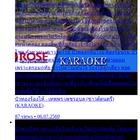
เพราะเป็นโรครักจาง ชีวิตเคว้งคว้าง เมื่อรักห่างร้างไกล
แม่ก็บอก พ่อก็สั่งจะรักใครสักครั้ง อย่าไปหวังความรวย
พลั้งไปใครจะช่วย ซื้อเปลมาไกว ให้ลูกบัวทอง เวรกรรม
ตามสนอง จึงเศร้าหมอง กลีบบัวทองต้องโรย บัวทองไม่
ตระหนัก เพราะไม่รักโคลนตม บัวทองท้องกลม เพราะลืม
ตมน้ำคลอง หลงลิ้น ที่สิ้นสัตย์ เจ้าจึงไม่ระมัด หลงกลิ่นลิ้น
โชย คำหวาน เขาวาดโรย บัวทองกลีบโรย ต้องร้อนรุม บัว
มาบานก่อนตูม ดุจไฟสุมร้อนรุมอุรา บัวทองผ่ายผอม
เพราะตรอมฤทัย ข้าวปลาไม่สนใจ ร้องไห้ลูกเดียว หยุด
โศก เสียเถิดทอง พักความเศร้าหมอง เถิดทองจ๋า ถึงใคร
เขาจะว่า ลูกเจ้าเกิดมา จะชื่อว่าไง พี่ขอเป็นเพื่อนปลอบใจ
จะตั้งชื่อให้ ว่าไอ้บังเอิญ
บัวทองร้องไห้ - เทพพร เพชรอุบล (ซาวด์ดนตรี)
(KARAOKE)
87 views • 06.07.2569
บัวทองโศก เพราะเป็นโรครักรุม ในอกกลัดกลุ้ม โดนแฟน
หนุ่มหลอกเอา เขารวย และรูปหล่อ มาพะเน้าพะนอ