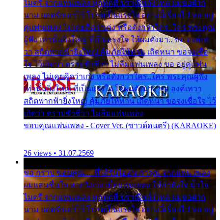
ไมตรี จากแฟนเพลง ทุกทุกที่ ปราณีหลั่งไหล ผมขอฝาก
นาม ยอดรักเอาไว้ โปรดเป็นแรงใจ อย่างนี้เรื่อยไป ขอ อยู่
คู่แฟนเพลง ไม่เคยคิดว่าเก่ง หรือดังกว่าใคร..ใคร พระคุณ
ผู้ฟัง เท่านั้นยิ่งใหญ่ ที่เป็นแรงใจ ให้ผมดังมา.. ขอ องค์เท
วา สถิตฟากฟ้ายิ่งใหญ่ คุ้มภัยให้ท่าน เถิดหนา ขอจงเชื่อ
ใจ ไว้เถิดว่า ตราบชั่วชีวา ไม่ลืมแฟนเพลง ขอ อยู่คู่แฟน
เพลง ไม่เคยคิดว่าเก่ง หรือดังกว่าใคร..ใคร พระคุณผู้ฟัง
เท่านั้นยิ่งใหญ่ ที่เป็นแรงใจ ให้ผมดังมา.. ขอ องค์เทวา
สถิตฟากฟ้ายิ่งใหญ่ คุ้มภัยให้ท่าน เถิดหนา ขอจงเชื่อใจ ไว้
เถิดว่า ตราบชั่วชีวา ไม่ลืมแฟนเพลง
ขอบคุณแฟนเพลง - Cover Ver. (ซาวด์ดนตรี) (KARAOKE)
26 views • 31.07.2569
ขอ กราบ ขอบคุณ.... ที่ได้รับไออุ่น การุณ จากแฟน เพลง
ผมแสนชื่นใจ หายวังเวง เมื่อแฟนเพลง ให้กำลังใจ น้ำใจ
ไมตรี จากแฟนเพลง ทุกทุกที่ ปราณีหลั่งไหล ผมขอฝาก
นาม ยอดรักเอาไว้ โปรดเป็นแรงใจ อย่างนี้เรื่อยไป ขอ อยู่