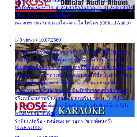
ขอรักคืน 24. 01:19:56 คนเรารักกันยาก 25. 01:23:06 หัวใจ
เถื่อน 26. 01:26:45 อยู่เพื่อลูก
เพลงเพราะเสนาะดวงใจ - ดาวใจ ไพจิตร (Official Audio)
140 views • 10.07.2569
ไม่เคยรักใครแน่หรือ อยากเชื่อถือก็ไม่กล้า ติ๋มใช่คนสวย
ตรึงใจ ติ๋มใช่งามซึ้งตรึงตรา พี่หรือจะมาหมายร่วมชีวี ก็
คนเขาลืออื้อฉาว ว่าสาวๆรุมตอมพี่ ติ๋มอยากรับรักเหมือน
กัน แต่หวั่นจะช้ำดวงฤดี กลัวแฟนของพี่ชี้หน้าด่าทอ ก็คน
ชื่อต๋อยต้อยตุ้มตุ๋ยต่าย พี่ยังลืมได้ง่ายๆเลยหนอ แค่ตัวเรา
สาวบ้านนา แสนจะซอมซ่อ ขืนรักขืนรอคงช้ำสักวัน ถ้า
จริงเหมือนคำพร่ำเฉลย พี่อย่าเฉยรีบมาหมั้น ถ้าพี่สู่ขอ
ตามธรรมเนียม ติ๋มจะเตรียมรับเกลียวสัมพันธ์ ผิดหวังไม่
หวั่นขอยอมได้เคียง
รักติ๋มแน่หรือ - หงษ์ทอง ดาวอุดร (ซาวด์ดนตรี)
(KARAOKE)