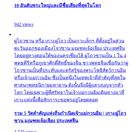
10 อันดับพระใหญ่และมีชื่อเสียงที่สุดในโลก
942 views
ผู่โถวซาน หรือ เกาะผู่โถว เป็นเกาะเล็กๆ ที่ตั้งอยู่ในส่วน
ตะวันออกของเมืองโจวซาน มณฑลเจ้อเจียง ประเทศจีน
โดยอยู่ทางตอนใต้ของนครเซี่ยงไฮ้ ผู่โถวซานเป็น 1 ใน 4
พุทธคีรีหรือภูเขาศักดิ์สิทธิ์ของจีน ชาวพุทธจีนเชื่อกันว่าผู่
โถวซานเป็นที่ประทับและตรัสรู้ของพระโพธิสัตว์กวนอิม
หรือเจ้าแม่กวนอิม ซึ่งเป็นหนึ่งในเทพเจ้าที่สำคัญที่สุดใน
ศาสนาพุทธนิกายมหายาน ดังนั้นจึงมีผู้แสวงบุญจากทั่ว
โลก โดยเฉพาะผู้ที่ศรัทธาในเจ้าแม่กวนอิมเดินทางมาที่
เกาะแห่งนี้เพื่อสักการะขอพรอยู่โดยตลอด
รวม 5 วัดสำคัญแห่งถิ่นกำเนิดเจ้าแม่กวนอิม | เกาะผู่โถว
ซาน มณฑลเจ้อเจียง ประเทศจีน
1,525 views