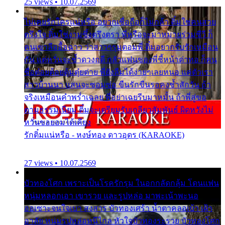
25 views • 10.07.2569
ไม่เคยรักใครแน่หรือ อยากเชื่อถือก็ไม่กล้า ติ๋มใช่คนสวย
ตรึงใจ ติ๋มใช่งามซึ้งตรึงตรา พี่หรือจะมาหมายร่วมชีวี ก็
คนเขาลืออื้อฉาว ว่าสาวๆรุมตอมพี่ ติ๋มอยากรับรักเหมือน
กัน แต่หวั่นจะช้ำดวงฤดี กลัวแฟนของพี่ชี้หน้าด่าทอ ก็คน
ชื่อต๋อยต้อยตุ้มตุ๋ยต่าย พี่ยังลืมได้ง่ายๆเลยหนอ แค่ตัวเรา
สาวบ้านนา แสนจะซอมซ่อ ขืนรักขืนรอคงช้ำสักวัน ถ้า
จริงเหมือนคำพร่ำเฉลย พี่อย่าเฉยรีบมาหมั้น ถ้าพี่สู่ขอ
ตามธรรมเนียม ติ๋มจะเตรียมรับเกลียวสัมพันธ์ ผิดหวังไม่
หวั่นขอยอมได้เคียง
รักติ๋มแน่หรือ - หงษ์ทอง ดาวอุดร (KARAOKE)
27 views • 10.07.2569
บัวทองโศก เพราะเป็นโรครักรุม ในอกกลัดกลุ้ม โดนแฟน
หนุ่มหลอกเอา เขารวย และรูปหล่อ มาพะเน้าพะนอ
ออเซาะจนใจเบา สงสาร บัวทองเศร้า น้ำตาคลอเบ้า เฝ้า
อาลัย หนุ่มรูปหล่อหนีไกล หัวใจบัวทองระรวย บัวทองโศก