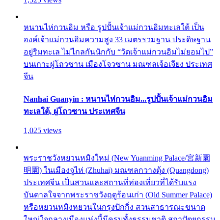
หนานไห่กวนอิม หรือ รูปปั้นเจ้าแม่กวนอิมทะเลใต้ เป็น
องค์เจ้าแม่กวนอิมความสูง 33 เมตรรวมฐาน ประดิษฐาน
อยู่ริมทะเล ไม่ไกลกันนักกับ “วัดเจ้าแม่กวนอิมไม่ยอมไป”
บนเกาะผู่โถวซาน เมืองโจวซาน มณฑลเจ้อเจียง ประเทศ
จีน
Nanhai Guanyin : หนานไห่กวนอิม...รูปปั้นเจ้าแม่กวนอิม
ทะเลใต้, ผู่โถวซาน ประเทศจีน
1,025 views
พระราชวังหยวนหมิงใหม่ (New Yuanming Palace/宮新園
明園) ในเมืองจูไห่ (Zhuhai) มณฑลกวางตุ้ง (Quangdong)
ประเทศจีน เป็นสวนและสถานที่ท่องเที่ยวที่ได้รับแรง
บันดาลใจจากพระราชวังฤดูร้อนเก่า (Old Summer Palace)
หรือหยวนหมิงหยวนในกรุงปักกิ่ง สวนสาธารณะขนาด
ใหญ่ใจกลางเมืองแห่งนี้มีครบทั้งธรรมชาติ สถาปัตยกรรม