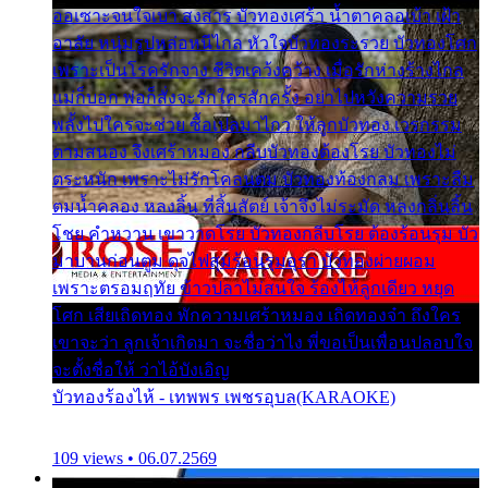
ออเซาะจนใจเบา สงสาร บัวทองเศร้า น้ำตาคลอเบ้า เฝ้า
อาลัย หนุ่มรูปหล่อหนีไกล หัวใจบัวทองระรวย บัวทองโศก
เพราะเป็นโรครักจาง ชีวิตเคว้งคว้าง เมื่อรักห่างร้างไกล
แม่ก็บอก พ่อก็สั่งจะรักใครสักครั้ง อย่าไปหวังความรวย
พลั้งไปใครจะช่วย ซื้อเปลมาไกว ให้ลูกบัวทอง เวรกรรม
ตามสนอง จึงเศร้าหมอง กลีบบัวทองต้องโรย บัวทองไม่
ตระหนัก เพราะไม่รักโคลนตม บัวทองท้องกลม เพราะลืม
ตมน้ำคลอง หลงลิ้น ที่สิ้นสัตย์ เจ้าจึงไม่ระมัด หลงกลิ่นลิ้น
โชย คำหวาน เขาวาดโรย บัวทองกลีบโรย ต้องร้อนรุม บัว
มาบานก่อนตูม ดุจไฟสุมร้อนรุมอุรา บัวทองผ่ายผอม
เพราะตรอมฤทัย ข้าวปลาไม่สนใจ ร้องไห้ลูกเดียว หยุด
โศก เสียเถิดทอง พักความเศร้าหมอง เถิดทองจ๋า ถึงใคร
เขาจะว่า ลูกเจ้าเกิดมา จะชื่อว่าไง พี่ขอเป็นเพื่อนปลอบใจ
จะตั้งชื่อให้ ว่าไอ้บังเอิญ
บัวทองร้องไห้ - เทพพร เพชรอุบล(KARAOKE)
109 views • 06.07.2569