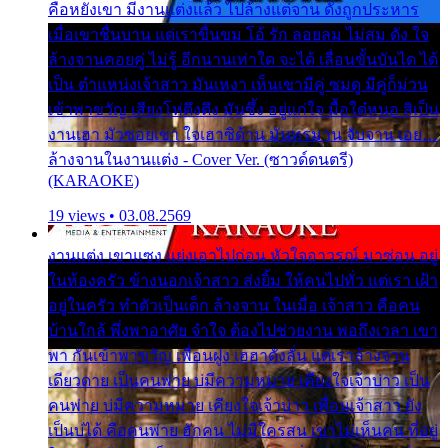
คือหยังเขา มีงานแต่งแล้ว ไปล้างแต่จาน ดั่งถูกประหาร
เมื่อเขาชื่นบาน แต่เราขื่นขม โอ้ รัก ลอยลม ไม่สม ดัง ใจ
ล้างจานคอยคู่ ไม่รู้ อีกนานเท่าใด จะได้ เลื่อนขั้นบันได ได้
เป็น ตำแหน่งเจ้าสาว มันเหงา เห็นเขามีคู่ ซมดู มีคู่ก็ม่วน
เข้าพาขวัญ เสียงโห่ตึงตึง มันซึ้ง อยู่แก่ใจ มื้อใด๋หนอ สิเป็น
งานเฮา มัวซอยเขา ใจเฮาซิด้าน มันทรมาน จับจาน เอย…
ล้างจานในงานแต่ง - Cover Ver. (ซาวด์ดนตรี)
(KARAOKE)
19 views • 03.08.2569
งานแต่ง เขาแซง แย่งเอาไปก่อน หัวใจอาวรณ์ มาซ่อน อยู่
ในห้องครัว ข้างนอกเจ้าสาว ส่งยิ้ม ให้คนไปทั่ว แต่เรา เฝ้า
อยู่ในครัว ทำตัวเป็นเด็ก ล้างจาน ในเมื่อ เจ้าสาว คือคน
บ้านใกล้ พึ่งพาอาศัย จำใจ ต้องไปช่วยงาน พอถึงเวลา เขา
พา กันเข้าพาขวัญ เพื่อนฝูง เฮฮาดังลั่น แต่เราล้างจาน
เดียวดาย เป็นคนพ่าย บ่มีความหมาย เคียงใจเจ้าบ่าว เป็น
คนพ่าย บ่มีความหมาย เคียงใจเจ้าบ่าว เพื่อนเจ้าสาว ยัง
เป็นบ่ได้ คือคนพ่าย ฮักคน ไม่มีใครสน เขาไม่เห็นคน ที่อยู่