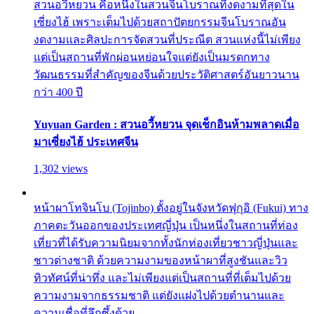
สวนอวี้หยวน คือหนึ่งในสวนจีนโบราณที่งดงามที่สุดใน
เซี่ยงไฮ้ เพราะเต็มไปด้วยสถาปัตยกรรมจีนโบราณอัน
งดงามและศิลปะการจัดสวนที่ประณีต สวนแห่งนี้ไม่เพียง
แต่เป็นสถานที่พักผ่อนหย่อนใจแต่ยังเป็นมรดกทาง
วัฒนธรรมที่สำคัญของจีนด้วยประวัติศาสตร์อันยาวนาน
กว่า 400 ปี
Yuyuan Garden : สวนอวี้หยวน จุดเช็กอินห้ามพลาดเมื่อ
มาเซี่ยงไฮ้ ประเทศจีน
1,302 views
หน้าผาโทจินโบ (Tojinbo) ตั้งอยู่ในจังหวัดฟุกุอิ (Fukui) ทาง
ภาคตะวันออกของประเทศญี่ปุ่น เป็นหนึ่งในสถานที่ท่อง
เที่ยวที่ได้รับความนิยมจากทั้งนักท่องเที่ยวชาวญี่ปุ่นและ
ชาวต่างชาติ ด้วยความงามของหน้าผาที่สูงชันและวิว
ทิวทัศน์ที่น่าทึ่ง และไม่เพียงแต่เป็นสถานที่ที่เต็มไปด้วย
ความงามจากธรรมชาติ แต่ยังแฝงไปด้วยตำนานและ
ความเชื่อที่ลึกซึ้งด้วย