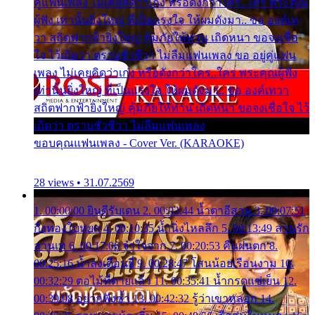
คู่แฟนเพลง ไม่เคยคิดว่าเก่ง หรือดังกว่าใคร..ใคร พระคุณ
ผู้ฟัง เท่านั้นยิ่งใหญ่ ที่เป็นแรงใจ ให้ผมดังมา.. ขอ องค์เท
วา สถิตฟากฟ้ายิ่งใหญ่ คุ้มภัยให้ท่าน เถิดหนา ขอจงเชื่อ
ใจ ไว้เถิดว่า ตราบชั่วชีวา ไม่ลืมแฟนเพลง ขอ อยู่คู่แฟน
เพลง ไม่เคยคิดว่าเก่ง หรือดังกว่าใคร..ใคร พระคุณผู้ฟัง
เท่านั้นยิ่งใหญ่ ที่เป็นแรงใจ ให้ผมดังมา.. ขอ องค์เทวา
สถิตฟากฟ้ายิ่งใหญ่ คุ้มภัยให้ท่าน เถิดหนา ขอจงเชื่อใจ ไว้
เถิดว่า ตราบชั่วชีวา ไม่ลืมแฟนเพลง
ขอบคุณแฟนเพลง - Cover Ver. (KARAOKE)
28 views • 31.07.2569
1. 00:00:00 ยินดีรับเดน 2. 00:03:44 น้ำตาอีสาน 3. 00:07:51
กิ่งทองใบหยก 4. 00:10:35 น้ำนิ่งไหลลึก 5. 00:13:49 ลานรัก
ลานเท 6. 00:17:06 จำใจจาก 7. 00:20:53 คืนฝนตก 8.
00:25:16 น้ำลงเดือนยี่ 9. 00:28:47 โสนน้อยเรือนงาม 10.
00:32:29 ตอไม้ที่ตายแล้ว 11. 00:35:41 น้ำกรดแช่เย็น 12.
00:39:08 อยากฟังซ้ำ 13. 00:42:32 รู้ว่าเขาหลอก 14.