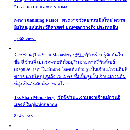
จีน สวนสนุก และการแสดง
New Yuanming Palace | พระราชวังหยวนหมิงใหม่ ความ
ยิ่งใหญ่แห่งประวัติศาสตร์ มณฑลกวางตุ้ง ประเทศจีน
1,068 views
วัดซีซ่าน (Tsz Shan Monastery / 慈山寺) หรือที่รู้จักกันใน
ชื่อ ฉี่ซ้านจี๋ เป็นวัดพุทธที่ตั้งอยู่ริมชายหาดรีพัลส์เบย์
(Repulse Bay) ในฮ่องกง โดดเด่นด้วยรูปปั้นเจ้าแม่กวนอิมสี
ขาวขนาดใหญ่ สูงถึง 76 เมตร ซึ่งเป็นรูปปั้นเจ้าแม่กวนอิม
ที่สูงเป็นอันดับต้นๆ ของโลก
Tsz Shan Monastery | วัดซีซ่าน…งามสง่าเจ้าแม่กวนอิ
มองค์ใหญ่แห่งฮ่องกง
824 views