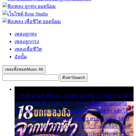
เพลงลูกทุ่ง
เพลงลูกกรุง
เพลงเพื่อชีวิต
อัลบั้ม
เพลงทั้งหมด
Music All
ค้นหา
Search
1. 00:00 สามสิบยังแจ๋ว - ยอดรัก สลักใจ 2. 02:49 รักมาห้าปี
- ศรเพชร ศรสุพรรณ 3. 05:57 รักสาวเสื้อลาย - แสงสุรีย์
รุ่งโรจน์ 4. 09:51 รักสะท้านดินสะเทือน - ยอดรัก สลักใจ 5.
12:23 มอเตอร์ไซค์ทำหล่น - ศรเพชร ศรสุพรรณ 6. 14:49
หิ้วกระเป๋า - แสงสุรีย์ รุ่งโรจน์ 7. 17:57 รักเผื่อเลือก - ยอด
รัก สลักใจ 8. 21:21 น้ำตาไอ้หนุ่ม - ศรเพชร ศรสุพรรณ 9.