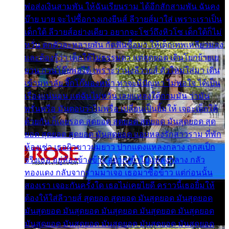
พ่อส่งเงินสามพัน ให้ฉันเรียนราม ได้อีกสักสามพัน ฉันคง
บ๊าย บาย จะไปซื้อกางเกงยีนส์ ลีวายส์มาใส่ เพราะเราเป็น
เด็กใต้ ลีวายส์อย่างเดียว อยากจะโชว์ถึงหิวโซ เด็กใต้ก็ไม่
หวั่น ตกตัวละหลายพัน กัดฟันซื้อมา ให้เด็กเทพเหลียวมอง
และต้องรู้ว่า เด็กใต้ไม่ธรรมดา แต่สุดยอด เดินโยกย้ายเย
ยวน กวนโอ๊ยพอได้ เพราะว่านุ่งลีวายส์ ตัวใหม่ใส่มา เดิน
เข้ามหาลัย จิ๊กโก๊มองหน้า ท่าจะมีปัญหา ไม่พอใจ ได้เป็น
เรื่องแน่นอน แต่ฉันไม่หวั่น เลยแหลงใต้ถามมัน ว่ามัน
พรั่นพรือ มันตอบว่าไม่พรื่อ เปลี่ยนเป็นยิ้มให้ เจอะเด็กใต้
ด้วยกัน ก็เลยรอด สุดยอด สุดยอด สุดยอด มันสุดยอด สุด
ยอด สุดยอด สุดยอด มันสุดยอด แอบหลงรักสาวราม ที่พัก
ห้องเช่า เธอผิวขาวผมยาว ปากแดงแหลงกลาง ถูกสเป็ก
จริงเธอ อยู่ห้องข้างข้าง อยากเข้าไปแหลงกลาง กลัว
ทองแดง กลับจากรามมาเจอ เธอมาซื้อข้าว แต่ก่อนนั้น
สองเรา เจอะกันครั้งใด เธอไม่เคยไยดี คราวนี้เธอยิ้มให้
ต้องให้ใส่ลีวายส์ สุดยอด สุดยอด มันสุดยอด มันสุดยอด
มันสุดยอด มันสุดยอด มันสุดยอด มันสุดยอด มันสุดยอด
มันสุดยอด มันสุดยอด มันสุดยอด มันสุดยอด มันสุดยอด