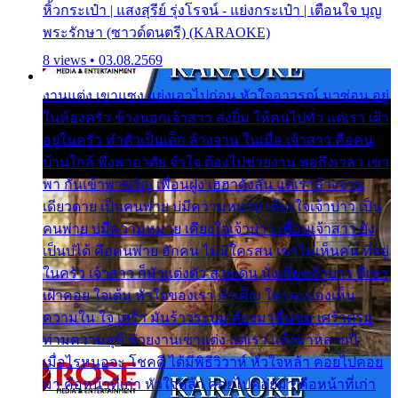
หิ้วกระเป๋า | แสงสุรีย์ รุ่งโรจน์ - แย่งกระเป๋า | เตือนใจ บุญ
พระรักษา (ซาวด์ดนตรี) (KARAOKE)
8 views • 03.08.2569
งานแต่ง เขาแซง แย่งเอาไปก่อน หัวใจอาวรณ์ มาซ่อน อยู่
ในห้องครัว ข้างนอกเจ้าสาว ส่งยิ้ม ให้คนไปทั่ว แต่เรา เฝ้า
อยู่ในครัว ทำตัวเป็นเด็ก ล้างจาน ในเมื่อ เจ้าสาว คือคน
บ้านใกล้ พึ่งพาอาศัย จำใจ ต้องไปช่วยงาน พอถึงเวลา เขา
พา กันเข้าพาขวัญ เพื่อนฝูง เฮฮาดังลั่น แต่เราล้างจาน
เดียวดาย เป็นคนพ่าย บ่มีความหมาย เคียงใจเจ้าบ่าว เป็น
คนพ่าย บ่มีความหมาย เคียงใจเจ้าบ่าว เพื่อนเจ้าสาว ยัง
เป็นบ่ได้ คือคนพ่าย ฮักคน ไม่มีใครสน เขาไม่เห็นคน ที่อยู่
ในครัว เจ้าสาว ก็มัวแต่งตัว สวยเด่น นั่งเคียงเจ้าบ่าว ที่เขา
เฝ้าคอย ใจเต้น หัวใจของเรา ลำเค็ญ ใครจะมองเห็น
ความใน ใจ เศร้า มันร้าวระบม ต้องมาขื่นขม เศร้าตรม
ท่ามความสุขี ช่วยงานเขาแต่ง แต่เรา แล้งมาหลายปี
เมื่อไรหนอจะ โชคดี ได้มีพิธีวิวาห์ หัวใจหล้า คอยไปคอย
มา คือหน้าที่เก่า หัวใจหล้า คอยไปคอยมา คือหน้าที่เก่า