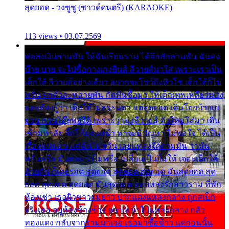
สุดยอด - วงซูซู (ซาวด์ดนตรี) (KARAOKE)
113 views • 03.07.2569
พ่อส่งเงินสามพัน ให้ฉันเรียนราม ได้อีกสักสามพัน ฉันคง
บ๊าย บาย จะไปซื้อกางเกงยีนส์ ลีวายส์มาใส่ เพราะเราเป็น
เด็กใต้ ลีวายส์อย่างเดียว อยากจะโชว์ถึงหิวโซ เด็กใต้ก็ไม่
หวั่น ตกตัวละหลายพัน กัดฟันซื้อมา ให้เด็กเทพเหลียวมอง
และต้องรู้ว่า เด็กใต้ไม่ธรรมดา แต่สุดยอด เดินโยกย้ายเย
ยวน กวนโอ๊ยพอได้ เพราะว่านุ่งลีวายส์ ตัวใหม่ใส่มา เดิน
เข้ามหาลัย จิ๊กโก๊มองหน้า ท่าจะมีปัญหา ไม่พอใจ ได้เป็น
เรื่องแน่นอน แต่ฉันไม่หวั่น เลยแหลงใต้ถามมัน ว่ามัน
พรั่นพรือ มันตอบว่าไม่พรื่อ เปลี่ยนเป็นยิ้มให้ เจอะเด็กใต้
ด้วยกัน ก็เลยรอด สุดยอด สุดยอด สุดยอด มันสุดยอด สุด
ยอด สุดยอด สุดยอด มันสุดยอด แอบหลงรักสาวราม ที่พัก
ห้องเช่า เธอผิวขาวผมยาว ปากแดงแหลงกลาง ถูกสเป็ก
จริงเธอ อยู่ห้องข้างข้าง อยากเข้าไปแหลงกลาง กลัว
ทองแดง กลับจากรามมาเจอ เธอมาซื้อข้าว แต่ก่อนนั้น