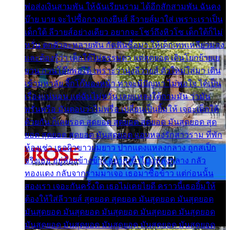
พ่อส่งเงินสามพัน ให้ฉันเรียนราม ได้อีกสักสามพัน ฉันคง
บ๊าย บาย จะไปซื้อกางเกงยีนส์ ลีวายส์มาใส่ เพราะเราเป็น
เด็กใต้ ลีวายส์อย่างเดียว อยากจะโชว์ถึงหิวโซ เด็กใต้ก็ไม่
หวั่น ตกตัวละหลายพัน กัดฟันซื้อมา ให้เด็กเทพเหลียวมอง
และต้องรู้ว่า เด็กใต้ไม่ธรรมดา แต่สุดยอด เดินโยกย้ายเย
ยวน กวนโอ๊ยพอได้ เพราะว่านุ่งลีวายส์ ตัวใหม่ใส่มา เดิน
เข้ามหาลัย จิ๊กโก๊มองหน้า ท่าจะมีปัญหา ไม่พอใจ ได้เป็น
เรื่องแน่นอน แต่ฉันไม่หวั่น เลยแหลงใต้ถามมัน ว่ามัน
พรั่นพรือ มันตอบว่าไม่พรื่อ เปลี่ยนเป็นยิ้มให้ เจอะเด็กใต้
ด้วยกัน ก็เลยรอด สุดยอด สุดยอด สุดยอด มันสุดยอด สุด
ยอด สุดยอด สุดยอด มันสุดยอด แอบหลงรักสาวราม ที่พัก
ห้องเช่า เธอผิวขาวผมยาว ปากแดงแหลงกลาง ถูกสเป็ก
จริงเธอ อยู่ห้องข้างข้าง อยากเข้าไปแหลงกลาง กลัว
ทองแดง กลับจากรามมาเจอ เธอมาซื้อข้าว แต่ก่อนนั้น
สองเรา เจอะกันครั้งใด เธอไม่เคยไยดี คราวนี้เธอยิ้มให้
ต้องให้ใส่ลีวายส์ สุดยอด สุดยอด มันสุดยอด มันสุดยอด
มันสุดยอด มันสุดยอด มันสุดยอด มันสุดยอด มันสุดยอด
มันสุดยอด มันสุดยอด มันสุดยอด มันสุดยอด มันสุดยอด