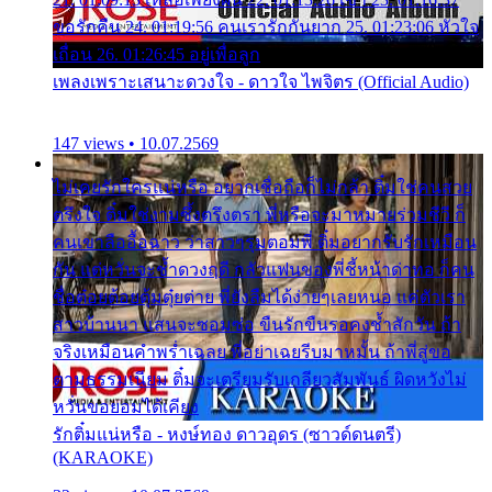
ขอรักคืน 24. 01:19:56 คนเรารักกันยาก 25. 01:23:06 หัวใจ
เถื่อน 26. 01:26:45 อยู่เพื่อลูก
เพลงเพราะเสนาะดวงใจ - ดาวใจ ไพจิตร (Official Audio)
147 views • 10.07.2569
ไม่เคยรักใครแน่หรือ อยากเชื่อถือก็ไม่กล้า ติ๋มใช่คนสวย
ตรึงใจ ติ๋มใช่งามซึ้งตรึงตรา พี่หรือจะมาหมายร่วมชีวี ก็
คนเขาลืออื้อฉาว ว่าสาวๆรุมตอมพี่ ติ๋มอยากรับรักเหมือน
กัน แต่หวั่นจะช้ำดวงฤดี กลัวแฟนของพี่ชี้หน้าด่าทอ ก็คน
ชื่อต๋อยต้อยตุ้มตุ๋ยต่าย พี่ยังลืมได้ง่ายๆเลยหนอ แค่ตัวเรา
สาวบ้านนา แสนจะซอมซ่อ ขืนรักขืนรอคงช้ำสักวัน ถ้า
จริงเหมือนคำพร่ำเฉลย พี่อย่าเฉยรีบมาหมั้น ถ้าพี่สู่ขอ
ตามธรรมเนียม ติ๋มจะเตรียมรับเกลียวสัมพันธ์ ผิดหวังไม่
หวั่นขอยอมได้เคียง
รักติ๋มแน่หรือ - หงษ์ทอง ดาวอุดร (ซาวด์ดนตรี)
(KARAOKE)