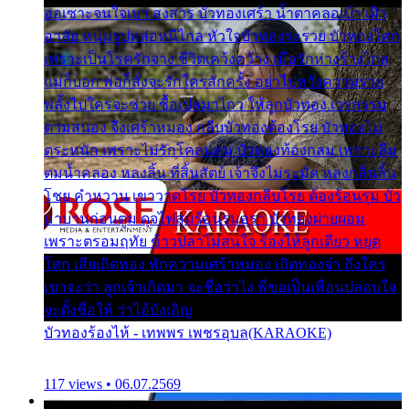
ออเซาะจนใจเบา สงสาร บัวทองเศร้า น้ำตาคลอเบ้า เฝ้า
อาลัย หนุ่มรูปหล่อหนีไกล หัวใจบัวทองระรวย บัวทองโศก
เพราะเป็นโรครักจาง ชีวิตเคว้งคว้าง เมื่อรักห่างร้างไกล
แม่ก็บอก พ่อก็สั่งจะรักใครสักครั้ง อย่าไปหวังความรวย
พลั้งไปใครจะช่วย ซื้อเปลมาไกว ให้ลูกบัวทอง เวรกรรม
ตามสนอง จึงเศร้าหมอง กลีบบัวทองต้องโรย บัวทองไม่
ตระหนัก เพราะไม่รักโคลนตม บัวทองท้องกลม เพราะลืม
ตมน้ำคลอง หลงลิ้น ที่สิ้นสัตย์ เจ้าจึงไม่ระมัด หลงกลิ่นลิ้น
โชย คำหวาน เขาวาดโรย บัวทองกลีบโรย ต้องร้อนรุม บัว
มาบานก่อนตูม ดุจไฟสุมร้อนรุมอุรา บัวทองผ่ายผอม
เพราะตรอมฤทัย ข้าวปลาไม่สนใจ ร้องไห้ลูกเดียว หยุด
โศก เสียเถิดทอง พักความเศร้าหมอง เถิดทองจ๋า ถึงใคร
เขาจะว่า ลูกเจ้าเกิดมา จะชื่อว่าไง พี่ขอเป็นเพื่อนปลอบใจ
จะตั้งชื่อให้ ว่าไอ้บังเอิญ
บัวทองร้องไห้ - เทพพร เพชรอุบล(KARAOKE)
117 views • 06.07.2569