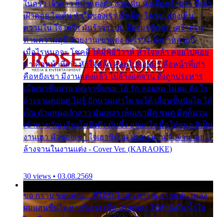
ในครัว เจ้าสาว ก็มัวแต่งตัว สวยเด่น นั่งเคียงเจ้าบ่าว ที่เขา
เฝ้าคอย ใจเต้น หัวใจของเรา ลำเค็ญ ใครจะมองเห็น
ความใน ใจ เศร้า มันร้าวระบม ต้องมาขื่นขม เศร้าตรม
ท่ามความสุขี ช่วยงานเขาแต่ง แต่เรา แล้งมาหลายปี
เมื่อไรหนอจะ โชคดี ได้มีพิธีวิวาห์ หัวใจหล้า คอยไปคอย
มา คือหน้าที่เก่า หัวใจหล้า คอยไปคอยมา คือหน้าที่เก่า
คือหยังเขา มีงานแต่งแล้ว ไปล้างแต่จาน ดั่งถูกประหาร
เมื่อเขาชื่นบาน แต่เราขื่นขม โอ้ รัก ลอยลม ไม่สม ดัง ใจ
ล้างจานคอยคู่ ไม่รู้ อีกนานเท่าใด จะได้ เลื่อนขั้นบันได ได้
เป็น ตำแหน่งเจ้าสาว มันเหงา เห็นเขามีคู่ ซมดู มีคู่ก็ม่วน
เข้าพาขวัญ เสียงโห่ตึงตึง มันซึ้ง อยู่แก่ใจ มื้อใด๋หนอ สิเป็น
งานเฮา มัวซอยเขา ใจเฮาซิด้าน มันทรมาน จับจาน เอย…
ล้างจานในงานแต่ง - Cover Ver. (KARAOKE)
30 views • 03.08.2569
ขอ กราบ ขอบคุณ.... ที่ได้รับไออุ่น การุณ จากแฟน เพลง
ผมแสนชื่นใจ หายวังเวง เมื่อแฟนเพลง ให้กำลังใจ น้ำใจ