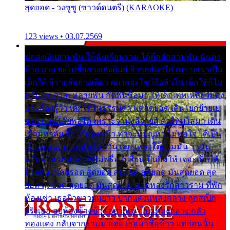
สุดยอด - วงซูซู (ซาวด์ดนตรี) (KARAOKE)
123 views • 03.07.2569
พ่อส่งเงินสามพัน ให้ฉันเรียนราม ได้อีกสักสามพัน ฉันคง
บ๊าย บาย จะไปซื้อกางเกงยีนส์ ลีวายส์มาใส่ เพราะเราเป็น
เด็กใต้ ลีวายส์อย่างเดียว อยากจะโชว์ถึงหิวโซ เด็กใต้ก็ไม่
หวั่น ตกตัวละหลายพัน กัดฟันซื้อมา ให้เด็กเทพเหลียวมอง
และต้องรู้ว่า เด็กใต้ไม่ธรรมดา แต่สุดยอด เดินโยกย้ายเย
ยวน กวนโอ๊ยพอได้ เพราะว่านุ่งลีวายส์ ตัวใหม่ใส่มา เดิน
เข้ามหาลัย จิ๊กโก๊มองหน้า ท่าจะมีปัญหา ไม่พอใจ ได้เป็น
เรื่องแน่นอน แต่ฉันไม่หวั่น เลยแหลงใต้ถามมัน ว่ามัน
พรั่นพรือ มันตอบว่าไม่พรื่อ เปลี่ยนเป็นยิ้มให้ เจอะเด็กใต้
ด้วยกัน ก็เลยรอด สุดยอด สุดยอด สุดยอด มันสุดยอด สุด
ยอด สุดยอด สุดยอด มันสุดยอด แอบหลงรักสาวราม ที่พัก
ห้องเช่า เธอผิวขาวผมยาว ปากแดงแหลงกลาง ถูกสเป็ก
จริงเธอ อยู่ห้องข้างข้าง อยากเข้าไปแหลงกลาง กลัว
ทองแดง กลับจากรามมาเจอ เธอมาซื้อข้าว แต่ก่อนนั้น