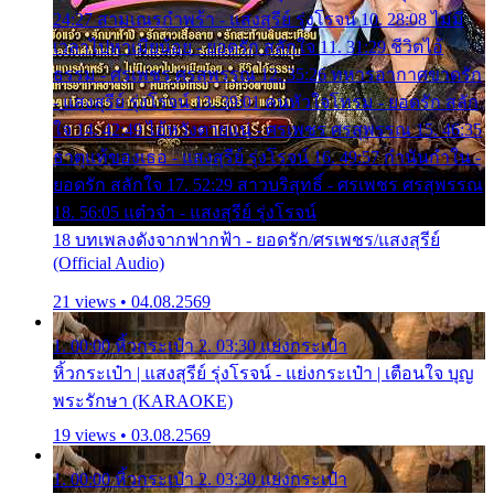
24:27 สามเณรกำพร้า - แสงสุรีย์ รุ่งโรจน์ 10. 28:08 ไม่มี
เวลาไปหาเมียน้อย - ยอดรัก สลักใจ 11. 31:29 ชีวิตไอ้
ธรรม - ศรเพชร ศรสุพรรณ 12. 35:26 ทหารอากาศขาดรัก
- แสงสุรีย์ รุ่งโรจน์ 13. 39:01 คนหัวใจโทรม - ยอดรัก สลัก
ใจ 14. 42:49 ไอ้หวังตายแน่ - ศรเพชร ศรสุพรรณ 15. 46:35
ธาตุแท้ของเธอ - แสงสุรีย์ รุ่งโรจน์ 16. 49:57 กำนันกำใน -
ยอดรัก สลักใจ 17. 52:29 สาวบริสุทธิ์ - ศรเพชร ศรสุพรรณ
18. 56:05 แต๋วจ๋า - แสงสุรีย์ รุ่งโรจน์
18 บทเพลงดังจากฟากฟ้า - ยอดรัก/ศรเพชร/แสงสุรีย์
(Official Audio)
21 views • 04.08.2569
1. 00:00 หิ้วกระเป๋า 2. 03:30 แย่งกระเป๋า
หิ้วกระเป๋า | แสงสุรีย์ รุ่งโรจน์ - แย่งกระเป๋า | เตือนใจ บุญ
พระรักษา (KARAOKE)
19 views • 03.08.2569
1. 00:00 หิ้วกระเป๋า 2. 03:30 แย่งกระเป๋า