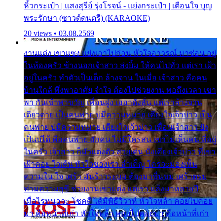
หิ้วกระเป๋า | แสงสุรีย์ รุ่งโรจน์ - แย่งกระเป๋า | เตือนใจ บุญ
พระรักษา (ซาวด์ดนตรี) (KARAOKE)
20 views • 03.08.2569
งานแต่ง เขาแซง แย่งเอาไปก่อน หัวใจอาวรณ์ มาซ่อน อยู่
ในห้องครัว ข้างนอกเจ้าสาว ส่งยิ้ม ให้คนไปทั่ว แต่เรา เฝ้า
อยู่ในครัว ทำตัวเป็นเด็ก ล้างจาน ในเมื่อ เจ้าสาว คือคน
บ้านใกล้ พึ่งพาอาศัย จำใจ ต้องไปช่วยงาน พอถึงเวลา เขา
พา กันเข้าพาขวัญ เพื่อนฝูง เฮฮาดังลั่น แต่เราล้างจาน
เดียวดาย เป็นคนพ่าย บ่มีความหมาย เคียงใจเจ้าบ่าว เป็น
คนพ่าย บ่มีความหมาย เคียงใจเจ้าบ่าว เพื่อนเจ้าสาว ยัง
เป็นบ่ได้ คือคนพ่าย ฮักคน ไม่มีใครสน เขาไม่เห็นคน ที่อยู่
ในครัว เจ้าสาว ก็มัวแต่งตัว สวยเด่น นั่งเคียงเจ้าบ่าว ที่เขา
เฝ้าคอย ใจเต้น หัวใจของเรา ลำเค็ญ ใครจะมองเห็น
ความใน ใจ เศร้า มันร้าวระบม ต้องมาขื่นขม เศร้าตรม
ท่ามความสุขี ช่วยงานเขาแต่ง แต่เรา แล้งมาหลายปี
เมื่อไรหนอจะ โชคดี ได้มีพิธีวิวาห์ หัวใจหล้า คอยไปคอย
มา คือหน้าที่เก่า หัวใจหล้า คอยไปคอยมา คือหน้าที่เก่า