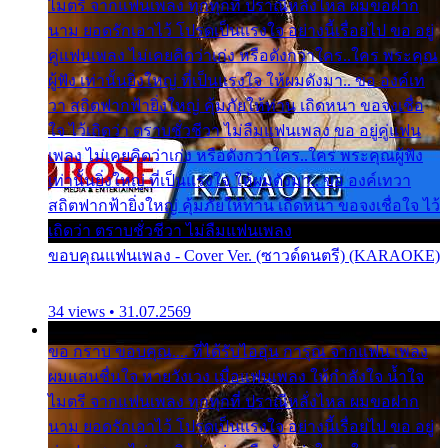
ไมตรี จากแฟนเพลง ทุกทุกที่ ปราณีหลั่งไหล ผมขอฝาก
นาม ยอดรักเอาไว้ โปรดเป็นแรงใจ อย่างนี้เรื่อยไป ขอ อยู่
คู่แฟนเพลง ไม่เคยคิดว่าเก่ง หรือดังกว่าใคร..ใคร พระคุณ
ผู้ฟัง เท่านั้นยิ่งใหญ่ ที่เป็นแรงใจ ให้ผมดังมา.. ขอ องค์เท
วา สถิตฟากฟ้ายิ่งใหญ่ คุ้มภัยให้ท่าน เถิดหนา ขอจงเชื่อ
ใจ ไว้เถิดว่า ตราบชั่วชีวา ไม่ลืมแฟนเพลง ขอ อยู่คู่แฟน
เพลง ไม่เคยคิดว่าเก่ง หรือดังกว่าใคร..ใคร พระคุณผู้ฟัง
เท่านั้นยิ่งใหญ่ ที่เป็นแรงใจ ให้ผมดังมา.. ขอ องค์เทวา
สถิตฟากฟ้ายิ่งใหญ่ คุ้มภัยให้ท่าน เถิดหนา ขอจงเชื่อใจ ไว้
เถิดว่า ตราบชั่วชีวา ไม่ลืมแฟนเพลง
ขอบคุณแฟนเพลง - Cover Ver. (ซาวด์ดนตรี) (KARAOKE)
34 views • 31.07.2569
ขอ กราบ ขอบคุณ.... ที่ได้รับไออุ่น การุณ จากแฟน เพลง
ผมแสนชื่นใจ หายวังเวง เมื่อแฟนเพลง ให้กำลังใจ น้ำใจ
ไมตรี จากแฟนเพลง ทุกทุกที่ ปราณีหลั่งไหล ผมขอฝาก
นาม ยอดรักเอาไว้ โปรดเป็นแรงใจ อย่างนี้เรื่อยไป ขอ อยู่