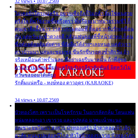
32 views • 10.07.2569
ไม่เคยรักใครแน่หรือ อยากเชื่อถือก็ไม่กล้า ติ๋มใช่คนสวย
ตรึงใจ ติ๋มใช่งามซึ้งตรึงตรา พี่หรือจะมาหมายร่วมชีวี ก็
คนเขาลืออื้อฉาว ว่าสาวๆรุมตอมพี่ ติ๋มอยากรับรักเหมือน
กัน แต่หวั่นจะช้ำดวงฤดี กลัวแฟนของพี่ชี้หน้าด่าทอ ก็คน
ชื่อต๋อยต้อยตุ้มตุ๋ยต่าย พี่ยังลืมได้ง่ายๆเลยหนอ แค่ตัวเรา
สาวบ้านนา แสนจะซอมซ่อ ขืนรักขืนรอคงช้ำสักวัน ถ้า
จริงเหมือนคำพร่ำเฉลย พี่อย่าเฉยรีบมาหมั้น ถ้าพี่สู่ขอ
ตามธรรมเนียม ติ๋มจะเตรียมรับเกลียวสัมพันธ์ ผิดหวังไม่
หวั่นขอยอมได้เคียง
รักติ๋มแน่หรือ - หงษ์ทอง ดาวอุดร (KARAOKE)
34 views • 10.07.2569
บัวทองโศก เพราะเป็นโรครักรุม ในอกกลัดกลุ้ม โดนแฟน
หนุ่มหลอกเอา เขารวย และรูปหล่อ มาพะเน้าพะนอ
ออเซาะจนใจเบา สงสาร บัวทองเศร้า น้ำตาคลอเบ้า เฝ้า
อาลัย หนุ่มรูปหล่อหนีไกล หัวใจบัวทองระรวย บัวทองโศก