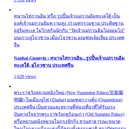
หนานไห่กวนอิม หรือ รูปปั้นเจ้าแม่กวนอิมทะเลใต้ เป็น
องค์เจ้าแม่กวนอิมความสูง 33 เมตรรวมฐาน ประดิษฐาน
อยู่ริมทะเล ไม่ไกลกันนักกับ “วัดเจ้าแม่กวนอิมไม่ยอมไป”
บนเกาะผู่โถวซาน เมืองโจวซาน มณฑลเจ้อเจียง ประเทศ
จีน
Nanhai Guanyin : หนานไห่กวนอิม...รูปปั้นเจ้าแม่กวนอิม
ทะเลใต้, ผู่โถวซาน ประเทศจีน
1,029 views
พระราชวังหยวนหมิงใหม่ (New Yuanming Palace/宮新園
明園) ในเมืองจูไห่ (Zhuhai) มณฑลกวางตุ้ง (Quangdong)
ประเทศจีน เป็นสวนและสถานที่ท่องเที่ยวที่ได้รับแรง
บันดาลใจจากพระราชวังฤดูร้อนเก่า (Old Summer Palace)
หรือหยวนหมิงหยวนในกรุงปักกิ่ง สวนสาธารณะขนาด
ใหญ่ใจกลางเมืองแห่งนี้มีครบทั้งธรรมชาติ สถาปัตยกรรม