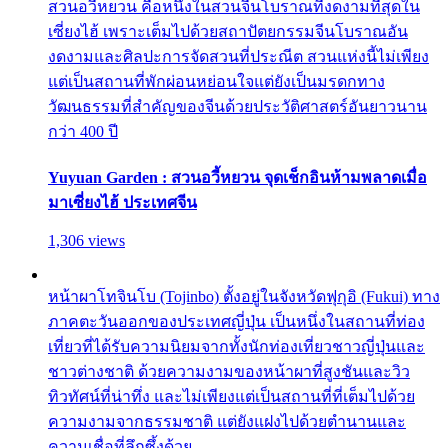
สวนอวี้หยวน คือหนึ่งในสวนจีนโบราณที่งดงามที่สุดใน
เซี่ยงไฮ้ เพราะเต็มไปด้วยสถาปัตยกรรมจีนโบราณอัน
งดงามและศิลปะการจัดสวนที่ประณีต สวนแห่งนี้ไม่เพียง
แต่เป็นสถานที่พักผ่อนหย่อนใจแต่ยังเป็นมรดกทาง
วัฒนธรรมที่สำคัญของจีนด้วยประวัติศาสตร์อันยาวนาน
กว่า 400 ปี
Yuyuan Garden : สวนอวี้หยวน จุดเช็กอินห้ามพลาดเมื่อ
มาเซี่ยงไฮ้ ประเทศจีน
1,306 views
หน้าผาโทจินโบ (Tojinbo) ตั้งอยู่ในจังหวัดฟุกุอิ (Fukui) ทาง
ภาคตะวันออกของประเทศญี่ปุ่น เป็นหนึ่งในสถานที่ท่อง
เที่ยวที่ได้รับความนิยมจากทั้งนักท่องเที่ยวชาวญี่ปุ่นและ
ชาวต่างชาติ ด้วยความงามของหน้าผาที่สูงชันและวิว
ทิวทัศน์ที่น่าทึ่ง และไม่เพียงแต่เป็นสถานที่ที่เต็มไปด้วย
ความงามจากธรรมชาติ แต่ยังแฝงไปด้วยตำนานและ
ความเชื่อที่ลึกซึ้งด้วย