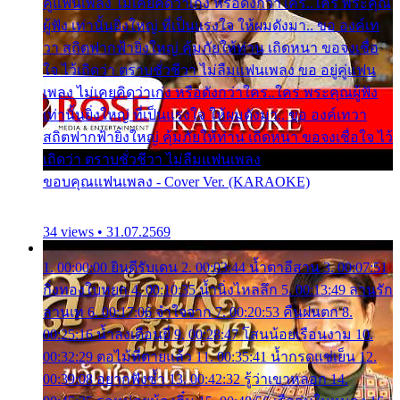
คู่แฟนเพลง ไม่เคยคิดว่าเก่ง หรือดังกว่าใคร..ใคร พระคุณ
ผู้ฟัง เท่านั้นยิ่งใหญ่ ที่เป็นแรงใจ ให้ผมดังมา.. ขอ องค์เท
วา สถิตฟากฟ้ายิ่งใหญ่ คุ้มภัยให้ท่าน เถิดหนา ขอจงเชื่อ
ใจ ไว้เถิดว่า ตราบชั่วชีวา ไม่ลืมแฟนเพลง ขอ อยู่คู่แฟน
เพลง ไม่เคยคิดว่าเก่ง หรือดังกว่าใคร..ใคร พระคุณผู้ฟัง
เท่านั้นยิ่งใหญ่ ที่เป็นแรงใจ ให้ผมดังมา.. ขอ องค์เทวา
สถิตฟากฟ้ายิ่งใหญ่ คุ้มภัยให้ท่าน เถิดหนา ขอจงเชื่อใจ ไว้
เถิดว่า ตราบชั่วชีวา ไม่ลืมแฟนเพลง
ขอบคุณแฟนเพลง - Cover Ver. (KARAOKE)
34 views • 31.07.2569
1. 00:00:00 ยินดีรับเดน 2. 00:03:44 น้ำตาอีสาน 3. 00:07:51
กิ่งทองใบหยก 4. 00:10:35 น้ำนิ่งไหลลึก 5. 00:13:49 ลานรัก
ลานเท 6. 00:17:06 จำใจจาก 7. 00:20:53 คืนฝนตก 8.
00:25:16 น้ำลงเดือนยี่ 9. 00:28:47 โสนน้อยเรือนงาม 10.
00:32:29 ตอไม้ที่ตายแล้ว 11. 00:35:41 น้ำกรดแช่เย็น 12.
00:39:08 อยากฟังซ้ำ 13. 00:42:32 รู้ว่าเขาหลอก 14.