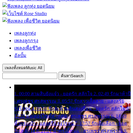
เพลงลูกทุ่ง
เพลงลูกกรุง
เพลงเพื่อชีวิต
อัลบั้ม
เพลงทั้งหมด
Music All
ค้นหา
Search
1. 00:00 สามสิบยังแจ๋ว - ยอดรัก สลักใจ 2. 02:49 รักมาห้าปี
- ศรเพชร ศรสุพรรณ 3. 05:57 รักสาวเสื้อลาย - แสงสุรีย์
รุ่งโรจน์ 4. 09:51 รักสะท้านดินสะเทือน - ยอดรัก สลักใจ 5.
12:23 มอเตอร์ไซค์ทำหล่น - ศรเพชร ศรสุพรรณ 6. 14:49
หิ้วกระเป๋า - แสงสุรีย์ รุ่งโรจน์ 7. 17:57 รักเผื่อเลือก - ยอด
รัก สลักใจ 8. 21:21 น้ำตาไอ้หนุ่ม - ศรเพชร ศรสุพรรณ 9.