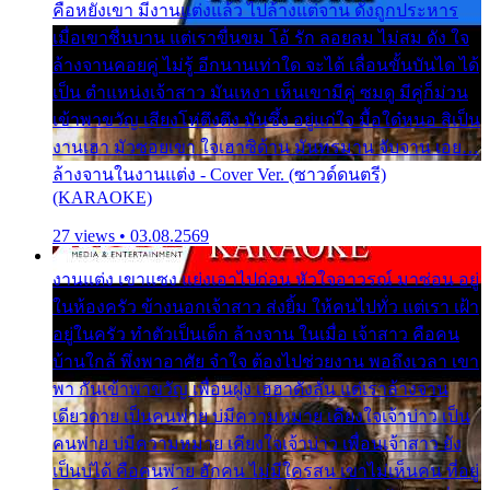
คือหยังเขา มีงานแต่งแล้ว ไปล้างแต่จาน ดั่งถูกประหาร
เมื่อเขาชื่นบาน แต่เราขื่นขม โอ้ รัก ลอยลม ไม่สม ดัง ใจ
ล้างจานคอยคู่ ไม่รู้ อีกนานเท่าใด จะได้ เลื่อนขั้นบันได ได้
เป็น ตำแหน่งเจ้าสาว มันเหงา เห็นเขามีคู่ ซมดู มีคู่ก็ม่วน
เข้าพาขวัญ เสียงโห่ตึงตึง มันซึ้ง อยู่แก่ใจ มื้อใด๋หนอ สิเป็น
งานเฮา มัวซอยเขา ใจเฮาซิด้าน มันทรมาน จับจาน เอย…
ล้างจานในงานแต่ง - Cover Ver. (ซาวด์ดนตรี)
(KARAOKE)
27 views • 03.08.2569
งานแต่ง เขาแซง แย่งเอาไปก่อน หัวใจอาวรณ์ มาซ่อน อยู่
ในห้องครัว ข้างนอกเจ้าสาว ส่งยิ้ม ให้คนไปทั่ว แต่เรา เฝ้า
อยู่ในครัว ทำตัวเป็นเด็ก ล้างจาน ในเมื่อ เจ้าสาว คือคน
บ้านใกล้ พึ่งพาอาศัย จำใจ ต้องไปช่วยงาน พอถึงเวลา เขา
พา กันเข้าพาขวัญ เพื่อนฝูง เฮฮาดังลั่น แต่เราล้างจาน
เดียวดาย เป็นคนพ่าย บ่มีความหมาย เคียงใจเจ้าบ่าว เป็น
คนพ่าย บ่มีความหมาย เคียงใจเจ้าบ่าว เพื่อนเจ้าสาว ยัง
เป็นบ่ได้ คือคนพ่าย ฮักคน ไม่มีใครสน เขาไม่เห็นคน ที่อยู่