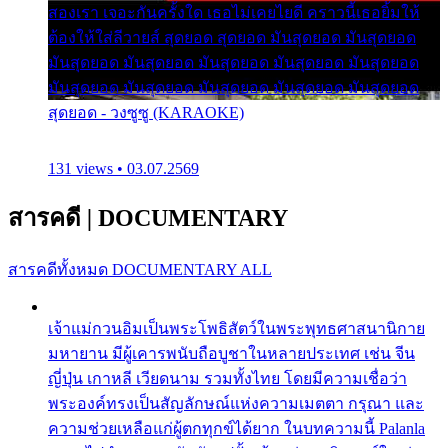
สองเรา เจอะกันครั้งใด เธอไม่เคยไยดี คราวนี้เธอยิ้มให้
ต้องให้ใส่ลีวายส์ สุดยอด สุดยอด มันสุดยอด มันสุดยอด
มันสุดยอด มันสุดยอด มันสุดยอด มันสุดยอด มันสุดยอด
มันสุดยอด มันสุดยอด มันสุดยอด มันสุดยอด มันสุดยอด
สุดยอด - วงซูซู (KARAOKE)
131 views • 03.07.2569
สารคดี
|
DOCUMENTARY
สารคดีทั้งหมด
DOCUMENTARY ALL
เจ้าแม่กวนอิมเป็นพระโพธิสัตว์ในพระพุทธศาสนานิกาย
มหายาน มีผู้เคารพนับถือบูชาในหลายประเทศ เช่น จีน
ญี่ปุ่น เกาหลี เวียดนาม รวมทั้งไทย โดยมีความเชื่อว่า
พระองค์ทรงเป็นสัญลักษณ์แห่งความเมตตา กรุณา และ
ความช่วยเหลือแก่ผู้ตกทุกข์ได้ยาก ในบทความนี้ Palanla