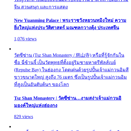
จีน สวนสนุก และการแสดง
New Yuanming Palace | พระราชวังหยวนหมิงใหม่ ความ
ยิ่งใหญ่แห่งประวัติศาสตร์ มณฑลกวางตุ้ง ประเทศจีน
1,076 views
วัดซีซ่าน (Tsz Shan Monastery / 慈山寺) หรือที่รู้จักกันใน
ชื่อ ฉี่ซ้านจี๋ เป็นวัดพุทธที่ตั้งอยู่ริมชายหาดรีพัลส์เบย์
(Repulse Bay) ในฮ่องกง โดดเด่นด้วยรูปปั้นเจ้าแม่กวนอิมสี
ขาวขนาดใหญ่ สูงถึง 76 เมตร ซึ่งเป็นรูปปั้นเจ้าแม่กวนอิม
ที่สูงเป็นอันดับต้นๆ ของโลก
Tsz Shan Monastery | วัดซีซ่าน…งามสง่าเจ้าแม่กวนอิ
มองค์ใหญ่แห่งฮ่องกง
829 views