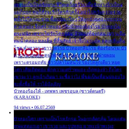
เพราะเป็นโรครักจาง ชีวิตเคว้งคว้าง เมื่อรักห่างร้างไกล
แม่ก็บอก พ่อก็สั่งจะรักใครสักครั้ง อย่าไปหวังความรวย
พลั้งไปใครจะช่วย ซื้อเปลมาไกว ให้ลูกบัวทอง เวรกรรม
ตามสนอง จึงเศร้าหมอง กลีบบัวทองต้องโรย บัวทองไม่
ตระหนัก เพราะไม่รักโคลนตม บัวทองท้องกลม เพราะลืม
ตมน้ำคลอง หลงลิ้น ที่สิ้นสัตย์ เจ้าจึงไม่ระมัด หลงกลิ่นลิ้น
โชย คำหวาน เขาวาดโรย บัวทองกลีบโรย ต้องร้อนรุม บัว
มาบานก่อนตูม ดุจไฟสุมร้อนรุมอุรา บัวทองผ่ายผอม
เพราะตรอมฤทัย ข้าวปลาไม่สนใจ ร้องไห้ลูกเดียว หยุด
โศก เสียเถิดทอง พักความเศร้าหมอง เถิดทองจ๋า ถึงใคร
เขาจะว่า ลูกเจ้าเกิดมา จะชื่อว่าไง พี่ขอเป็นเพื่อนปลอบใจ
จะตั้งชื่อให้ ว่าไอ้บังเอิญ
บัวทองร้องไห้ - เทพพร เพชรอุบล (ซาวด์ดนตรี)
(KARAOKE)
94 views • 06.07.2569
บัวทองโศก เพราะเป็นโรครักรุม ในอกกลัดกลุ้ม โดนแฟน
หนุ่มหลอกเอา เขารวย และรูปหล่อ มาพะเน้าพะนอ