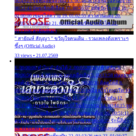
00:45:25 รอหน่อยน้องติ๋ม 15. 00:48:56 เรือล่มในหนอง 16.
00:51:43 บัตรเชิญสีเลือด 17. 00:56:07 อดีตรักโรงทอ 18.
01:00:00 เขมรไล่ควาย 19. 01:02:55 สาวสวนแตง 20.
01:05:51 แอบมอง 21. 01:09:27 พบรักปากน้ำโพ 22.
01:13:06 สายัณห์เมา
" สายัณห์ สัญญา " ขวัญใจคนเดิม - รวมเพลงดังเพราะๆ
ซึ้งๆ (Official Audio)
33 views • 21.07.2569
1. 00:00:00 ทำไมทำฉันได้ 2. 00:03:20 นางฟ้าสลัม 3.
00:06:50 คน 4. 00:10:36 บุญเหลือเกิน 5. 00:13:58 ฝนหยาด
สุดท้าย 6. 00:17:30 ยาใจยาจก 7. 00:20:30 คิดดูให้ดี 8.
00:24:21 ลบรอยแผลรัก 9. 00:27:35 เหมือนใจโดนกรีด 10.
00:30:54 ขบวนการเปาเปียว 11. 00:34:05 คำรำพัน 12.
00:37:20 ปาหนัน 13. 00:40:37 ใจเจ้ากรรม 14. 00:44:15 จูบ
ฉันแล้วจงตายเสีย 15. 00:47:24 ขอสูมาเต๊อะ 16. 00:51:11
คนใจมาร 17. 00:54:50 คืนทรมาน 18. 00:58:25 รักนี้สีดำ
19. 01:01:44 ส่วนเกิน 20. 01:05:42 หยาดน้ำฝนหยดน้ำตา
21. 01:09:13 เหลือเพียงฝัน 22. 01:13:26 เขา 23. 01:16:37