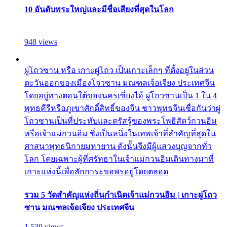
10 อันดับพระใหญ่และมีชื่อเสียงที่สุดในโลก
948 views
ผู่โถวซาน หรือ เกาะผู่โถว เป็นเกาะเล็กๆ ที่ตั้งอยู่ในส่วน
ตะวันออกของเมืองโจวซาน มณฑลเจ้อเจียง ประเทศจีน
โดยอยู่ทางตอนใต้ของนครเซี่ยงไฮ้ ผู่โถวซานเป็น 1 ใน 4
พุทธคีรีหรือภูเขาศักดิ์สิทธิ์ของจีน ชาวพุทธจีนเชื่อกันว่าผู่
โถวซานเป็นที่ประทับและตรัสรู้ของพระโพธิสัตว์กวนอิม
หรือเจ้าแม่กวนอิม ซึ่งเป็นหนึ่งในเทพเจ้าที่สำคัญที่สุดใน
ศาสนาพุทธนิกายมหายาน ดังนั้นจึงมีผู้แสวงบุญจากทั่ว
โลก โดยเฉพาะผู้ที่ศรัทธาในเจ้าแม่กวนอิมเดินทางมาที่
เกาะแห่งนี้เพื่อสักการะขอพรอยู่โดยตลอด
รวม 5 วัดสำคัญแห่งถิ่นกำเนิดเจ้าแม่กวนอิม | เกาะผู่โถว
ซาน มณฑลเจ้อเจียง ประเทศจีน
1,530 views