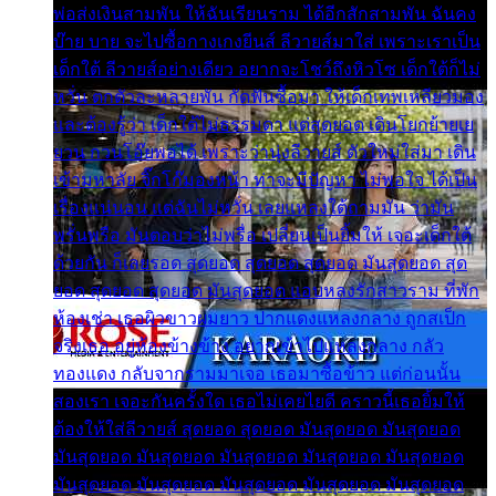
พ่อส่งเงินสามพัน ให้ฉันเรียนราม ได้อีกสักสามพัน ฉันคง
บ๊าย บาย จะไปซื้อกางเกงยีนส์ ลีวายส์มาใส่ เพราะเราเป็น
เด็กใต้ ลีวายส์อย่างเดียว อยากจะโชว์ถึงหิวโซ เด็กใต้ก็ไม่
หวั่น ตกตัวละหลายพัน กัดฟันซื้อมา ให้เด็กเทพเหลียวมอง
และต้องรู้ว่า เด็กใต้ไม่ธรรมดา แต่สุดยอด เดินโยกย้ายเย
ยวน กวนโอ๊ยพอได้ เพราะว่านุ่งลีวายส์ ตัวใหม่ใส่มา เดิน
เข้ามหาลัย จิ๊กโก๊มองหน้า ท่าจะมีปัญหา ไม่พอใจ ได้เป็น
เรื่องแน่นอน แต่ฉันไม่หวั่น เลยแหลงใต้ถามมัน ว่ามัน
พรั่นพรือ มันตอบว่าไม่พรื่อ เปลี่ยนเป็นยิ้มให้ เจอะเด็กใต้
ด้วยกัน ก็เลยรอด สุดยอด สุดยอด สุดยอด มันสุดยอด สุด
ยอด สุดยอด สุดยอด มันสุดยอด แอบหลงรักสาวราม ที่พัก
ห้องเช่า เธอผิวขาวผมยาว ปากแดงแหลงกลาง ถูกสเป็ก
จริงเธอ อยู่ห้องข้างข้าง อยากเข้าไปแหลงกลาง กลัว
ทองแดง กลับจากรามมาเจอ เธอมาซื้อข้าว แต่ก่อนนั้น
สองเรา เจอะกันครั้งใด เธอไม่เคยไยดี คราวนี้เธอยิ้มให้
ต้องให้ใส่ลีวายส์ สุดยอด สุดยอด มันสุดยอด มันสุดยอด
มันสุดยอด มันสุดยอด มันสุดยอด มันสุดยอด มันสุดยอด
มันสุดยอด มันสุดยอด มันสุดยอด มันสุดยอด มันสุดยอด