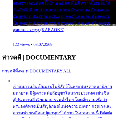
สองเรา เจอะกันครั้งใด เธอไม่เคยไยดี คราวนี้เธอยิ้มให้
ต้องให้ใส่ลีวายส์ สุดยอด สุดยอด มันสุดยอด มันสุดยอด
มันสุดยอด มันสุดยอด มันสุดยอด มันสุดยอด มันสุดยอด
มันสุดยอด มันสุดยอด มันสุดยอด มันสุดยอด มันสุดยอด
สุดยอด - วงซูซู (KARAOKE)
122 views • 03.07.2569
สารคดี
|
DOCUMENTARY
สารคดีทั้งหมด
DOCUMENTARY ALL
เจ้าแม่กวนอิมเป็นพระโพธิสัตว์ในพระพุทธศาสนานิกาย
มหายาน มีผู้เคารพนับถือบูชาในหลายประเทศ เช่น จีน
ญี่ปุ่น เกาหลี เวียดนาม รวมทั้งไทย โดยมีความเชื่อว่า
พระองค์ทรงเป็นสัญลักษณ์แห่งความเมตตา กรุณา และ
ความช่วยเหลือแก่ผู้ตกทุกข์ได้ยาก ในบทความนี้ Palanla