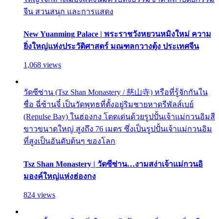
จีน สวนสนุก และการแสดง
New Yuanming Palace | พระราชวังหยวนหมิงใหม่ ความ
ยิ่งใหญ่แห่งประวัติศาสตร์ มณฑลกวางตุ้ง ประเทศจีน
1,068 views
วัดซีซ่าน (Tsz Shan Monastery / 慈山寺) หรือที่รู้จักกันใน
ชื่อ ฉี่ซ้านจี๋ เป็นวัดพุทธที่ตั้งอยู่ริมชายหาดรีพัลส์เบย์
(Repulse Bay) ในฮ่องกง โดดเด่นด้วยรูปปั้นเจ้าแม่กวนอิมสี
ขาวขนาดใหญ่ สูงถึง 76 เมตร ซึ่งเป็นรูปปั้นเจ้าแม่กวนอิม
ที่สูงเป็นอันดับต้นๆ ของโลก
Tsz Shan Monastery | วัดซีซ่าน…งามสง่าเจ้าแม่กวนอิ
มองค์ใหญ่แห่งฮ่องกง
824 views