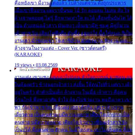
คือหยังเขา มีงานแต่งแล้ว ไปล้างแต่จาน ดั่งถูกประหาร
เมื่อเขาชื่นบาน แต่เราขื่นขม โอ้ รัก ลอยลม ไม่สม ดัง ใจ
ล้างจานคอยคู่ ไม่รู้ อีกนานเท่าใด จะได้ เลื่อนขั้นบันได ได้
เป็น ตำแหน่งเจ้าสาว มันเหงา เห็นเขามีคู่ ซมดู มีคู่ก็ม่วน
เข้าพาขวัญ เสียงโห่ตึงตึง มันซึ้ง อยู่แก่ใจ มื้อใด๋หนอ สิเป็น
งานเฮา มัวซอยเขา ใจเฮาซิด้าน มันทรมาน จับจาน เอย…
ล้างจานในงานแต่ง - Cover Ver. (ซาวด์ดนตรี)
(KARAOKE)
19 views • 03.08.2569
งานแต่ง เขาแซง แย่งเอาไปก่อน หัวใจอาวรณ์ มาซ่อน อยู่
ในห้องครัว ข้างนอกเจ้าสาว ส่งยิ้ม ให้คนไปทั่ว แต่เรา เฝ้า
อยู่ในครัว ทำตัวเป็นเด็ก ล้างจาน ในเมื่อ เจ้าสาว คือคน
บ้านใกล้ พึ่งพาอาศัย จำใจ ต้องไปช่วยงาน พอถึงเวลา เขา
พา กันเข้าพาขวัญ เพื่อนฝูง เฮฮาดังลั่น แต่เราล้างจาน
เดียวดาย เป็นคนพ่าย บ่มีความหมาย เคียงใจเจ้าบ่าว เป็น
คนพ่าย บ่มีความหมาย เคียงใจเจ้าบ่าว เพื่อนเจ้าสาว ยัง
เป็นบ่ได้ คือคนพ่าย ฮักคน ไม่มีใครสน เขาไม่เห็นคน ที่อยู่