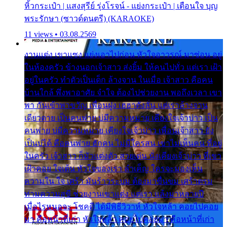
หิ้วกระเป๋า | แสงสุรีย์ รุ่งโรจน์ - แย่งกระเป๋า | เตือนใจ บุญ
พระรักษา (ซาวด์ดนตรี) (KARAOKE)
11 views • 03.08.2569
งานแต่ง เขาแซง แย่งเอาไปก่อน หัวใจอาวรณ์ มาซ่อน อยู่
ในห้องครัว ข้างนอกเจ้าสาว ส่งยิ้ม ให้คนไปทั่ว แต่เรา เฝ้า
อยู่ในครัว ทำตัวเป็นเด็ก ล้างจาน ในเมื่อ เจ้าสาว คือคน
บ้านใกล้ พึ่งพาอาศัย จำใจ ต้องไปช่วยงาน พอถึงเวลา เขา
พา กันเข้าพาขวัญ เพื่อนฝูง เฮฮาดังลั่น แต่เราล้างจาน
เดียวดาย เป็นคนพ่าย บ่มีความหมาย เคียงใจเจ้าบ่าว เป็น
คนพ่าย บ่มีความหมาย เคียงใจเจ้าบ่าว เพื่อนเจ้าสาว ยัง
เป็นบ่ได้ คือคนพ่าย ฮักคน ไม่มีใครสน เขาไม่เห็นคน ที่อยู่
ในครัว เจ้าสาว ก็มัวแต่งตัว สวยเด่น นั่งเคียงเจ้าบ่าว ที่เขา
เฝ้าคอย ใจเต้น หัวใจของเรา ลำเค็ญ ใครจะมองเห็น
ความใน ใจ เศร้า มันร้าวระบม ต้องมาขื่นขม เศร้าตรม
ท่ามความสุขี ช่วยงานเขาแต่ง แต่เรา แล้งมาหลายปี
เมื่อไรหนอจะ โชคดี ได้มีพิธีวิวาห์ หัวใจหล้า คอยไปคอย
มา คือหน้าที่เก่า หัวใจหล้า คอยไปคอยมา คือหน้าที่เก่า