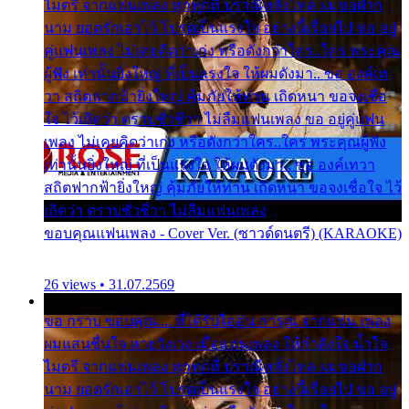
ไมตรี จากแฟนเพลง ทุกทุกที่ ปราณีหลั่งไหล ผมขอฝาก
นาม ยอดรักเอาไว้ โปรดเป็นแรงใจ อย่างนี้เรื่อยไป ขอ อยู่
คู่แฟนเพลง ไม่เคยคิดว่าเก่ง หรือดังกว่าใคร..ใคร พระคุณ
ผู้ฟัง เท่านั้นยิ่งใหญ่ ที่เป็นแรงใจ ให้ผมดังมา.. ขอ องค์เท
วา สถิตฟากฟ้ายิ่งใหญ่ คุ้มภัยให้ท่าน เถิดหนา ขอจงเชื่อ
ใจ ไว้เถิดว่า ตราบชั่วชีวา ไม่ลืมแฟนเพลง ขอ อยู่คู่แฟน
เพลง ไม่เคยคิดว่าเก่ง หรือดังกว่าใคร..ใคร พระคุณผู้ฟัง
เท่านั้นยิ่งใหญ่ ที่เป็นแรงใจ ให้ผมดังมา.. ขอ องค์เทวา
สถิตฟากฟ้ายิ่งใหญ่ คุ้มภัยให้ท่าน เถิดหนา ขอจงเชื่อใจ ไว้
เถิดว่า ตราบชั่วชีวา ไม่ลืมแฟนเพลง
ขอบคุณแฟนเพลง - Cover Ver. (ซาวด์ดนตรี) (KARAOKE)
26 views • 31.07.2569
ขอ กราบ ขอบคุณ.... ที่ได้รับไออุ่น การุณ จากแฟน เพลง
ผมแสนชื่นใจ หายวังเวง เมื่อแฟนเพลง ให้กำลังใจ น้ำใจ
ไมตรี จากแฟนเพลง ทุกทุกที่ ปราณีหลั่งไหล ผมขอฝาก
นาม ยอดรักเอาไว้ โปรดเป็นแรงใจ อย่างนี้เรื่อยไป ขอ อยู่