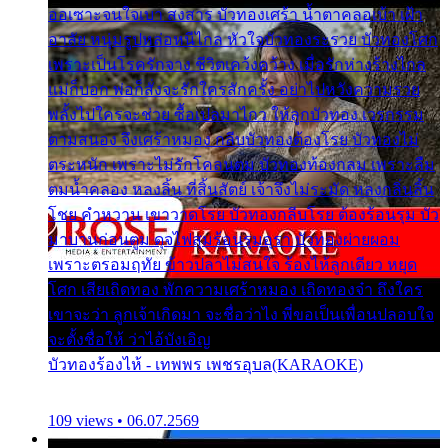
ออเซาะจนใจเบา สงสาร บัวทองเศร้า น้ำตาคลอเบ้า เฝ้า
อาลัย หนุ่มรูปหล่อหนีไกล หัวใจบัวทองระรวย บัวทองโศก
เพราะเป็นโรครักจาง ชีวิตเคว้งคว้าง เมื่อรักห่างร้างไกล
แม่ก็บอก พ่อก็สั่งจะรักใครสักครั้ง อย่าไปหวังความรวย
พลั้งไปใครจะช่วย ซื้อเปลมาไกว ให้ลูกบัวทอง เวรกรรม
ตามสนอง จึงเศร้าหมอง กลีบบัวทองต้องโรย บัวทองไม่
ตระหนัก เพราะไม่รักโคลนตม บัวทองท้องกลม เพราะลืม
ตมน้ำคลอง หลงลิ้น ที่สิ้นสัตย์ เจ้าจึงไม่ระมัด หลงกลิ่นลิ้น
โชย คำหวาน เขาวาดโรย บัวทองกลีบโรย ต้องร้อนรุม บัว
มาบานก่อนตูม ดุจไฟสุมร้อนรุมอุรา บัวทองผ่ายผอม
เพราะตรอมฤทัย ข้าวปลาไม่สนใจ ร้องไห้ลูกเดียว หยุด
โศก เสียเถิดทอง พักความเศร้าหมอง เถิดทองจ๋า ถึงใคร
เขาจะว่า ลูกเจ้าเกิดมา จะชื่อว่าไง พี่ขอเป็นเพื่อนปลอบใจ
จะตั้งชื่อให้ ว่าไอ้บังเอิญ
บัวทองร้องไห้ - เทพพร เพชรอุบล(KARAOKE)
109 views • 06.07.2569