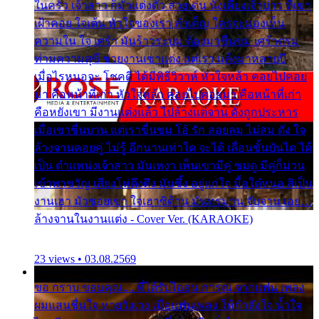
ในครัว เจ้าสาว ก็มัวแต่งตัว สวยเด่น นั่งเคียงเจ้าบ่าว ที่เขา
เฝ้าคอย ใจเต้น หัวใจของเรา ลำเค็ญ ใครจะมองเห็น
ความใน ใจ เศร้า มันร้าวระบม ต้องมาขื่นขม เศร้าตรม
ท่ามความสุขี ช่วยงานเขาแต่ง แต่เรา แล้งมาหลายปี
เมื่อไรหนอจะ โชคดี ได้มีพิธีวิวาห์ หัวใจหล้า คอยไปคอย
มา คือหน้าที่เก่า หัวใจหล้า คอยไปคอยมา คือหน้าที่เก่า
คือหยังเขา มีงานแต่งแล้ว ไปล้างแต่จาน ดั่งถูกประหาร
เมื่อเขาชื่นบาน แต่เราขื่นขม โอ้ รัก ลอยลม ไม่สม ดัง ใจ
ล้างจานคอยคู่ ไม่รู้ อีกนานเท่าใด จะได้ เลื่อนขั้นบันได ได้
เป็น ตำแหน่งเจ้าสาว มันเหงา เห็นเขามีคู่ ซมดู มีคู่ก็ม่วน
เข้าพาขวัญ เสียงโห่ตึงตึง มันซึ้ง อยู่แก่ใจ มื้อใด๋หนอ สิเป็น
งานเฮา มัวซอยเขา ใจเฮาซิด้าน มันทรมาน จับจาน เอย…
ล้างจานในงานแต่ง - Cover Ver. (KARAOKE)
23 views • 03.08.2569
ขอ กราบ ขอบคุณ.... ที่ได้รับไออุ่น การุณ จากแฟน เพลง
ผมแสนชื่นใจ หายวังเวง เมื่อแฟนเพลง ให้กำลังใจ น้ำใจ