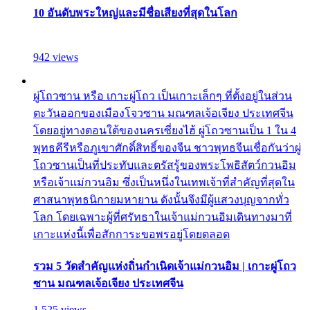
10 อันดับพระใหญ่และมีชื่อเสียงที่สุดในโลก
942 views
ผู่โถวซาน หรือ เกาะผู่โถว เป็นเกาะเล็กๆ ที่ตั้งอยู่ในส่วน
ตะวันออกของเมืองโจวซาน มณฑลเจ้อเจียง ประเทศจีน
โดยอยู่ทางตอนใต้ของนครเซี่ยงไฮ้ ผู่โถวซานเป็น 1 ใน 4
พุทธคีรีหรือภูเขาศักดิ์สิทธิ์ของจีน ชาวพุทธจีนเชื่อกันว่าผู่
โถวซานเป็นที่ประทับและตรัสรู้ของพระโพธิสัตว์กวนอิม
หรือเจ้าแม่กวนอิม ซึ่งเป็นหนึ่งในเทพเจ้าที่สำคัญที่สุดใน
ศาสนาพุทธนิกายมหายาน ดังนั้นจึงมีผู้แสวงบุญจากทั่ว
โลก โดยเฉพาะผู้ที่ศรัทธาในเจ้าแม่กวนอิมเดินทางมาที่
เกาะแห่งนี้เพื่อสักการะขอพรอยู่โดยตลอด
รวม 5 วัดสำคัญแห่งถิ่นกำเนิดเจ้าแม่กวนอิม | เกาะผู่โถว
ซาน มณฑลเจ้อเจียง ประเทศจีน
1,525 views