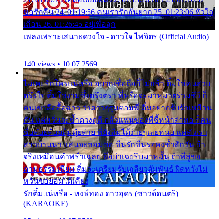
ขอรักคืน 24. 01:19:56 คนเรารักกันยาก 25. 01:23:06 หัวใจ
เถื่อน 26. 01:26:45 อยู่เพื่อลูก
เพลงเพราะเสนาะดวงใจ - ดาวใจ ไพจิตร (Official Audio)
140 views • 10.07.2569
ไม่เคยรักใครแน่หรือ อยากเชื่อถือก็ไม่กล้า ติ๋มใช่คนสวย
ตรึงใจ ติ๋มใช่งามซึ้งตรึงตรา พี่หรือจะมาหมายร่วมชีวี ก็
คนเขาลืออื้อฉาว ว่าสาวๆรุมตอมพี่ ติ๋มอยากรับรักเหมือน
กัน แต่หวั่นจะช้ำดวงฤดี กลัวแฟนของพี่ชี้หน้าด่าทอ ก็คน
ชื่อต๋อยต้อยตุ้มตุ๋ยต่าย พี่ยังลืมได้ง่ายๆเลยหนอ แค่ตัวเรา
สาวบ้านนา แสนจะซอมซ่อ ขืนรักขืนรอคงช้ำสักวัน ถ้า
จริงเหมือนคำพร่ำเฉลย พี่อย่าเฉยรีบมาหมั้น ถ้าพี่สู่ขอ
ตามธรรมเนียม ติ๋มจะเตรียมรับเกลียวสัมพันธ์ ผิดหวังไม่
หวั่นขอยอมได้เคียง
รักติ๋มแน่หรือ - หงษ์ทอง ดาวอุดร (ซาวด์ดนตรี)
(KARAOKE)