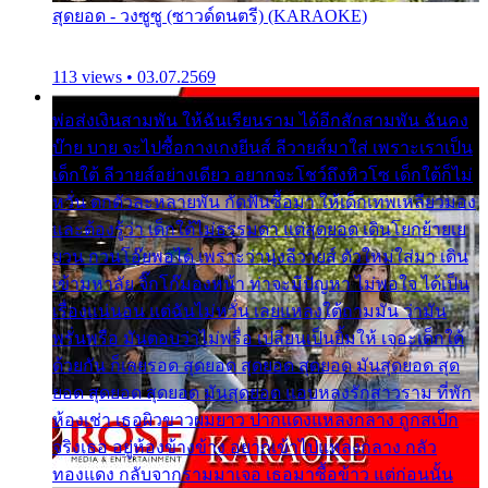
สุดยอด - วงซูซู (ซาวด์ดนตรี) (KARAOKE)
113 views • 03.07.2569
พ่อส่งเงินสามพัน ให้ฉันเรียนราม ได้อีกสักสามพัน ฉันคง
บ๊าย บาย จะไปซื้อกางเกงยีนส์ ลีวายส์มาใส่ เพราะเราเป็น
เด็กใต้ ลีวายส์อย่างเดียว อยากจะโชว์ถึงหิวโซ เด็กใต้ก็ไม่
หวั่น ตกตัวละหลายพัน กัดฟันซื้อมา ให้เด็กเทพเหลียวมอง
และต้องรู้ว่า เด็กใต้ไม่ธรรมดา แต่สุดยอด เดินโยกย้ายเย
ยวน กวนโอ๊ยพอได้ เพราะว่านุ่งลีวายส์ ตัวใหม่ใส่มา เดิน
เข้ามหาลัย จิ๊กโก๊มองหน้า ท่าจะมีปัญหา ไม่พอใจ ได้เป็น
เรื่องแน่นอน แต่ฉันไม่หวั่น เลยแหลงใต้ถามมัน ว่ามัน
พรั่นพรือ มันตอบว่าไม่พรื่อ เปลี่ยนเป็นยิ้มให้ เจอะเด็กใต้
ด้วยกัน ก็เลยรอด สุดยอด สุดยอด สุดยอด มันสุดยอด สุด
ยอด สุดยอด สุดยอด มันสุดยอด แอบหลงรักสาวราม ที่พัก
ห้องเช่า เธอผิวขาวผมยาว ปากแดงแหลงกลาง ถูกสเป็ก
จริงเธอ อยู่ห้องข้างข้าง อยากเข้าไปแหลงกลาง กลัว
ทองแดง กลับจากรามมาเจอ เธอมาซื้อข้าว แต่ก่อนนั้น