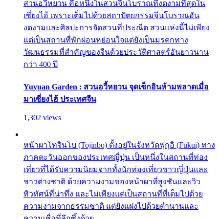
สวนอวี้หยวน คือหนึ่งในสวนจีนโบราณที่งดงามที่สุดใน
เซี่ยงไฮ้ เพราะเต็มไปด้วยสถาปัตยกรรมจีนโบราณอัน
งดงามและศิลปะการจัดสวนที่ประณีต สวนแห่งนี้ไม่เพียง
แต่เป็นสถานที่พักผ่อนหย่อนใจแต่ยังเป็นมรดกทาง
วัฒนธรรมที่สำคัญของจีนด้วยประวัติศาสตร์อันยาวนาน
กว่า 400 ปี
Yuyuan Garden : สวนอวี้หยวน จุดเช็กอินห้ามพลาดเมื่อ
มาเซี่ยงไฮ้ ประเทศจีน
1,302 views
หน้าผาโทจินโบ (Tojinbo) ตั้งอยู่ในจังหวัดฟุกุอิ (Fukui) ทาง
ภาคตะวันออกของประเทศญี่ปุ่น เป็นหนึ่งในสถานที่ท่อง
เที่ยวที่ได้รับความนิยมจากทั้งนักท่องเที่ยวชาวญี่ปุ่นและ
ชาวต่างชาติ ด้วยความงามของหน้าผาที่สูงชันและวิว
ทิวทัศน์ที่น่าทึ่ง และไม่เพียงแต่เป็นสถานที่ที่เต็มไปด้วย
ความงามจากธรรมชาติ แต่ยังแฝงไปด้วยตำนานและ
ความเชื่อที่ลึกซึ้งด้วย