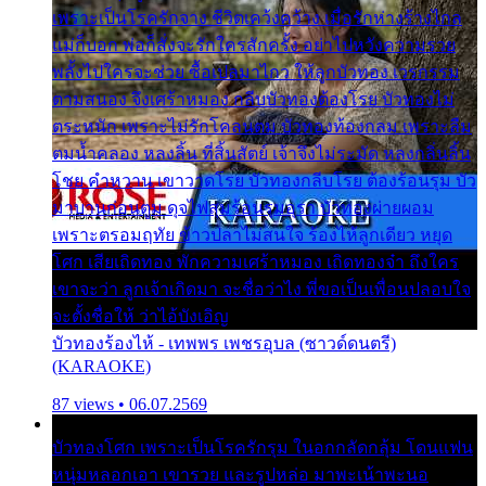
เพราะเป็นโรครักจาง ชีวิตเคว้งคว้าง เมื่อรักห่างร้างไกล
แม่ก็บอก พ่อก็สั่งจะรักใครสักครั้ง อย่าไปหวังความรวย
พลั้งไปใครจะช่วย ซื้อเปลมาไกว ให้ลูกบัวทอง เวรกรรม
ตามสนอง จึงเศร้าหมอง กลีบบัวทองต้องโรย บัวทองไม่
ตระหนัก เพราะไม่รักโคลนตม บัวทองท้องกลม เพราะลืม
ตมน้ำคลอง หลงลิ้น ที่สิ้นสัตย์ เจ้าจึงไม่ระมัด หลงกลิ่นลิ้น
โชย คำหวาน เขาวาดโรย บัวทองกลีบโรย ต้องร้อนรุม บัว
มาบานก่อนตูม ดุจไฟสุมร้อนรุมอุรา บัวทองผ่ายผอม
เพราะตรอมฤทัย ข้าวปลาไม่สนใจ ร้องไห้ลูกเดียว หยุด
โศก เสียเถิดทอง พักความเศร้าหมอง เถิดทองจ๋า ถึงใคร
เขาจะว่า ลูกเจ้าเกิดมา จะชื่อว่าไง พี่ขอเป็นเพื่อนปลอบใจ
จะตั้งชื่อให้ ว่าไอ้บังเอิญ
บัวทองร้องไห้ - เทพพร เพชรอุบล (ซาวด์ดนตรี)
(KARAOKE)
87 views • 06.07.2569
บัวทองโศก เพราะเป็นโรครักรุม ในอกกลัดกลุ้ม โดนแฟน
หนุ่มหลอกเอา เขารวย และรูปหล่อ มาพะเน้าพะนอ