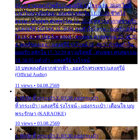
24:27 สามเณรกำพร้า - แสงสุรีย์ รุ่งโรจน์ 10. 28:08 ไม่มี
เวลาไปหาเมียน้อย - ยอดรัก สลักใจ 11. 31:29 ชีวิตไอ้
ธรรม - ศรเพชร ศรสุพรรณ 12. 35:26 ทหารอากาศขาดรัก
- แสงสุรีย์ รุ่งโรจน์ 13. 39:01 คนหัวใจโทรม - ยอดรัก สลัก
ใจ 14. 42:49 ไอ้หวังตายแน่ - ศรเพชร ศรสุพรรณ 15. 46:35
ธาตุแท้ของเธอ - แสงสุรีย์ รุ่งโรจน์ 16. 49:57 กำนันกำใน -
ยอดรัก สลักใจ 17. 52:29 สาวบริสุทธิ์ - ศรเพชร ศรสุพรรณ
18. 56:05 แต๋วจ๋า - แสงสุรีย์ รุ่งโรจน์
18 บทเพลงดังจากฟากฟ้า - ยอดรัก/ศรเพชร/แสงสุรีย์
(Official Audio)
11 views • 04.08.2569
1. 00:00 หิ้วกระเป๋า 2. 03:30 แย่งกระเป๋า
หิ้วกระเป๋า | แสงสุรีย์ รุ่งโรจน์ - แย่งกระเป๋า | เตือนใจ บุญ
พระรักษา (KARAOKE)
10 views • 03.08.2569
1. 00:00 หิ้วกระเป๋า 2. 03:30 แย่งกระเป๋า