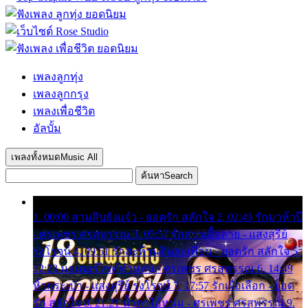
เพลงลูกทุ่ง
เพลงลูกกรุง
เพลงเพื่อชีวิต
อัลบั้ม
เพลงทั้งหมด
Music All
ค้นหา
Search
1. 00:00 สามสิบยังแจ๋ว - ยอดรัก สลักใจ 2. 02:49 รักมาห้าปี
- ศรเพชร ศรสุพรรณ 3. 05:57 รักสาวเสื้อลาย - แสงสุรีย์
รุ่งโรจน์ 4. 09:51 รักสะท้านดินสะเทือน - ยอดรัก สลักใจ 5.
12:23 มอเตอร์ไซค์ทำหล่น - ศรเพชร ศรสุพรรณ 6. 14:49
หิ้วกระเป๋า - แสงสุรีย์ รุ่งโรจน์ 7. 17:57 รักเผื่อเลือก - ยอด
รัก สลักใจ 8. 21:21 น้ำตาไอ้หนุ่ม - ศรเพชร ศรสุพรรณ 9.