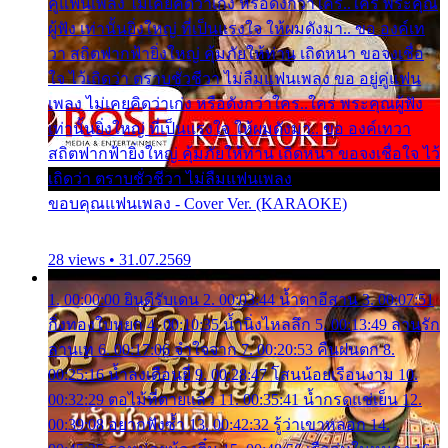
คู่แฟนเพลง ไม่เคยคิดว่าเก่ง หรือดังกว่าใคร..ใคร พระคุณ
ผู้ฟัง เท่านั้นยิ่งใหญ่ ที่เป็นแรงใจ ให้ผมดังมา.. ขอ องค์เท
วา สถิตฟากฟ้ายิ่งใหญ่ คุ้มภัยให้ท่าน เถิดหนา ขอจงเชื่อ
ใจ ไว้เถิดว่า ตราบชั่วชีวา ไม่ลืมแฟนเพลง ขอ อยู่คู่แฟน
เพลง ไม่เคยคิดว่าเก่ง หรือดังกว่าใคร..ใคร พระคุณผู้ฟัง
เท่านั้นยิ่งใหญ่ ที่เป็นแรงใจ ให้ผมดังมา.. ขอ องค์เทวา
สถิตฟากฟ้ายิ่งใหญ่ คุ้มภัยให้ท่าน เถิดหนา ขอจงเชื่อใจ ไว้
เถิดว่า ตราบชั่วชีวา ไม่ลืมแฟนเพลง
ขอบคุณแฟนเพลง - Cover Ver. (KARAOKE)
28 views • 31.07.2569
1. 00:00:00 ยินดีรับเดน 2. 00:03:44 น้ำตาอีสาน 3. 00:07:51
กิ่งทองใบหยก 4. 00:10:35 น้ำนิ่งไหลลึก 5. 00:13:49 ลานรัก
ลานเท 6. 00:17:06 จำใจจาก 7. 00:20:53 คืนฝนตก 8.
00:25:16 น้ำลงเดือนยี่ 9. 00:28:47 โสนน้อยเรือนงาม 10.
00:32:29 ตอไม้ที่ตายแล้ว 11. 00:35:41 น้ำกรดแช่เย็น 12.
00:39:08 อยากฟังซ้ำ 13. 00:42:32 รู้ว่าเขาหลอก 14.