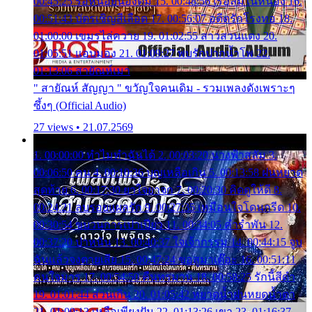
00:45:25 รอหน่อยน้องติ๋ม 15. 00:48:56 เรือล่มในหนอง 16.
00:51:43 บัตรเชิญสีเลือด 17. 00:56:07 อดีตรักโรงทอ 18.
01:00:00 เขมรไล่ควาย 19. 01:02:55 สาวสวนแตง 20.
01:05:51 แอบมอง 21. 01:09:27 พบรักปากน้ำโพ 22.
01:13:06 สายัณห์เมา
" สายัณห์ สัญญา " ขวัญใจคนเดิม - รวมเพลงดังเพราะๆ
ซึ้งๆ (Official Audio)
27 views • 21.07.2569
1. 00:00:00 ทำไมทำฉันได้ 2. 00:03:20 นางฟ้าสลัม 3.
00:06:50 คน 4. 00:10:36 บุญเหลือเกิน 5. 00:13:58 ฝนหยาด
สุดท้าย 6. 00:17:30 ยาใจยาจก 7. 00:20:30 คิดดูให้ดี 8.
00:24:21 ลบรอยแผลรัก 9. 00:27:35 เหมือนใจโดนกรีด 10.
00:30:54 ขบวนการเปาเปียว 11. 00:34:05 คำรำพัน 12.
00:37:20 ปาหนัน 13. 00:40:37 ใจเจ้ากรรม 14. 00:44:15 จูบ
ฉันแล้วจงตายเสีย 15. 00:47:24 ขอสูมาเต๊อะ 16. 00:51:11
คนใจมาร 17. 00:54:50 คืนทรมาน 18. 00:58:25 รักนี้สีดำ
19. 01:01:44 ส่วนเกิน 20. 01:05:42 หยาดน้ำฝนหยดน้ำตา
21. 01:09:13 เหลือเพียงฝัน 22. 01:13:26 เขา 23. 01:16:37