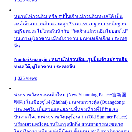
หนานไห่กวนอิม หรือ รูปปั้นเจ้าแม่กวนอิมทะเลใต้ เป็น
องค์เจ้าแม่กวนอิมความสูง 33 เมตรรวมฐาน ประดิษฐาน
อยู่ริมทะเล ไม่ไกลกันนักกับ “วัดเจ้าแม่กวนอิมไม่ยอมไป”
บนเกาะผู่โถวซาน เมืองโจวซาน มณฑลเจ้อเจียง ประเทศ
จีน
Nanhai Guanyin : หนานไห่กวนอิม...รูปปั้นเจ้าแม่กวนอิม
ทะเลใต้, ผู่โถวซาน ประเทศจีน
1,025 views
พระราชวังหยวนหมิงใหม่ (New Yuanming Palace/宮新園
明園) ในเมืองจูไห่ (Zhuhai) มณฑลกวางตุ้ง (Quangdong)
ประเทศจีน เป็นสวนและสถานที่ท่องเที่ยวที่ได้รับแรง
บันดาลใจจากพระราชวังฤดูร้อนเก่า (Old Summer Palace)
หรือหยวนหมิงหยวนในกรุงปักกิ่ง สวนสาธารณะขนาด
ใหญ่ใจกลางเมืองแห่งนี้มีครบทั้งธรรมชาติ สถาปัตยกรรม