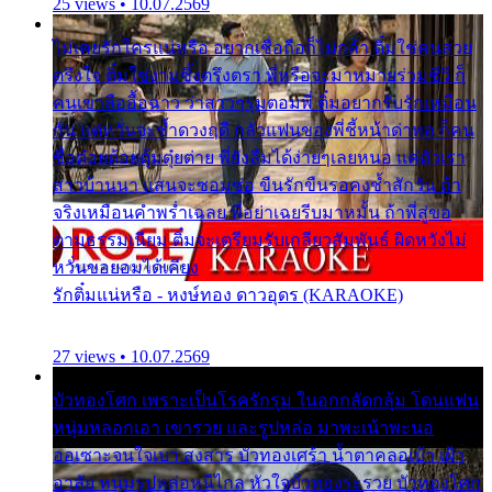
25 views • 10.07.2569
ไม่เคยรักใครแน่หรือ อยากเชื่อถือก็ไม่กล้า ติ๋มใช่คนสวย
ตรึงใจ ติ๋มใช่งามซึ้งตรึงตรา พี่หรือจะมาหมายร่วมชีวี ก็
คนเขาลืออื้อฉาว ว่าสาวๆรุมตอมพี่ ติ๋มอยากรับรักเหมือน
กัน แต่หวั่นจะช้ำดวงฤดี กลัวแฟนของพี่ชี้หน้าด่าทอ ก็คน
ชื่อต๋อยต้อยตุ้มตุ๋ยต่าย พี่ยังลืมได้ง่ายๆเลยหนอ แค่ตัวเรา
สาวบ้านนา แสนจะซอมซ่อ ขืนรักขืนรอคงช้ำสักวัน ถ้า
จริงเหมือนคำพร่ำเฉลย พี่อย่าเฉยรีบมาหมั้น ถ้าพี่สู่ขอ
ตามธรรมเนียม ติ๋มจะเตรียมรับเกลียวสัมพันธ์ ผิดหวังไม่
หวั่นขอยอมได้เคียง
รักติ๋มแน่หรือ - หงษ์ทอง ดาวอุดร (KARAOKE)
27 views • 10.07.2569
บัวทองโศก เพราะเป็นโรครักรุม ในอกกลัดกลุ้ม โดนแฟน
หนุ่มหลอกเอา เขารวย และรูปหล่อ มาพะเน้าพะนอ
ออเซาะจนใจเบา สงสาร บัวทองเศร้า น้ำตาคลอเบ้า เฝ้า
อาลัย หนุ่มรูปหล่อหนีไกล หัวใจบัวทองระรวย บัวทองโศก