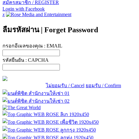
สมัครสมาชิก / REGISTER
Login with Facebook
x
ลืมรหัสผ่าน
|
Forget Password
กรอกอีเมลของคุณ :
EMAIL
รหัสยืนยัน :
CAPCHA
ไม่ยอมรับ / Cancel
ยอมรับ / Confirm