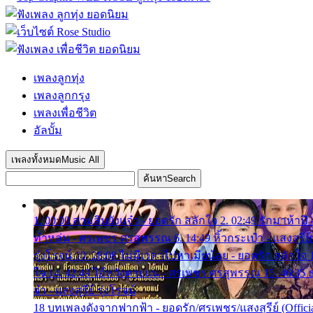
เพลงลูกทุ่ง
เพลงลูกกรุง
เพลงเพื่อชีวิต
อัลบั้ม
เพลงทั้งหมด
Music All
ค้นหา
Search
1. 00:00 สามสิบยังแจ๋ว - ยอดรัก สลักใจ 2. 02:49 รักมาห้าปี
ทำหล่น - ศรเพชร ศรสุพรรณ 6. 14:49 หิ้วกระเป๋า - แสงสุรีย์ 
รุ่งโรจน์ 10. 28:08 ไม่มีเวลาไปหาเมียน้อย - ยอดรัก สลักใ
ใจ 14. 42:49 ไอ้หวังตายแน่ - ศรเพชร ศรสุพรรณ 15. 46:35 ธา
จ๋า - แสงสุรีย์ รุ่งโรจน์
18 บทเพลงดังจากฟากฟ้า - ยอดรัก/ศรเพชร/แสงสุรีย์ (Officia