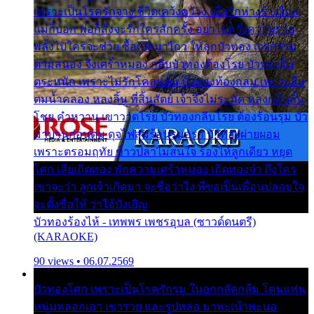
เพราะเป็นโรครักจาง ชีวิตเคว้งคว้าง เมื่อรักห่างร้างไกล
แม่ก็บอก พ่อก็สั่งจะรักใครสักครั้ง อย่าไปหวังความรวย
พลั้งไปใครจะช่วย ซื้อเปลมาไกว ให้ลูกบัวทอง เวรกรรม
ตามสนอง จึงเศร้าหมอง กลีบบัวทองต้องโรย บัวทองไม่
ตระหนัก เพราะไม่รักโคลนตม บัวทองท้องกลม เพราะลืม
ตมน้ำคลอง หลงลิ้น ที่สิ้นสัตย์ เจ้าจึงไม่ระมัด หลงกลิ่นลิ้น
โชย คำหวาน เขาวาดโรย บัวทองกลีบโรย ต้องร้อนรุม บัว
มาบานก่อนตูม ดุจไฟสุมร้อนรุมอุรา บัวทองผ่ายผอม
เพราะตรอมฤทัย ข้าวปลาไม่สนใจ ร้องไห้ลูกเดียว หยุด
โศก เสียเถิดทอง พักความเศร้าหมอง เถิดทองจ๋า ถึงใคร
เขาจะว่า ลูกเจ้าเกิดมา จะชื่อว่าไง พี่ขอเป็นเพื่อนปลอบใจ
จะตั้งชื่อให้ ว่าไอ้บังเอิญ
บัวทองร้องไห้ - เทพพร เพชรอุบล (ซาวด์ดนตรี)
(KARAOKE)
90 views • 06.07.2569
บัวทองโศก เพราะเป็นโรครักรุม ในอกกลัดกลุ้ม โดนแฟน
หนุ่มหลอกเอา เขารวย และรูปหล่อ มาพะเน้าพะนอ