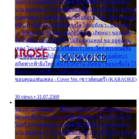
ไมตรี จากแฟนเพลง ทุกทุกที่ ปราณีหลั่งไหล ผมขอฝาก
นาม ยอดรักเอาไว้ โปรดเป็นแรงใจ อย่างนี้เรื่อยไป ขอ อยู่
คู่แฟนเพลง ไม่เคยคิดว่าเก่ง หรือดังกว่าใคร..ใคร พระคุณ
ผู้ฟัง เท่านั้นยิ่งใหญ่ ที่เป็นแรงใจ ให้ผมดังมา.. ขอ องค์เท
วา สถิตฟากฟ้ายิ่งใหญ่ คุ้มภัยให้ท่าน เถิดหนา ขอจงเชื่อ
ใจ ไว้เถิดว่า ตราบชั่วชีวา ไม่ลืมแฟนเพลง ขอ อยู่คู่แฟน
เพลง ไม่เคยคิดว่าเก่ง หรือดังกว่าใคร..ใคร พระคุณผู้ฟัง
เท่านั้นยิ่งใหญ่ ที่เป็นแรงใจ ให้ผมดังมา.. ขอ องค์เทวา
สถิตฟากฟ้ายิ่งใหญ่ คุ้มภัยให้ท่าน เถิดหนา ขอจงเชื่อใจ ไว้
เถิดว่า ตราบชั่วชีวา ไม่ลืมแฟนเพลง
ขอบคุณแฟนเพลง - Cover Ver. (ซาวด์ดนตรี) (KARAOKE)
30 views • 31.07.2569
ขอ กราบ ขอบคุณ.... ที่ได้รับไออุ่น การุณ จากแฟน เพลง
ผมแสนชื่นใจ หายวังเวง เมื่อแฟนเพลง ให้กำลังใจ น้ำใจ
ไมตรี จากแฟนเพลง ทุกทุกที่ ปราณีหลั่งไหล ผมขอฝาก
นาม ยอดรักเอาไว้ โปรดเป็นแรงใจ อย่างนี้เรื่อยไป ขอ อยู่