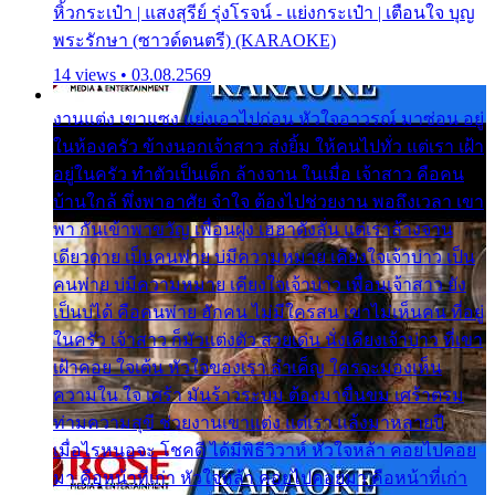
หิ้วกระเป๋า | แสงสุรีย์ รุ่งโรจน์ - แย่งกระเป๋า | เตือนใจ บุญ
พระรักษา (ซาวด์ดนตรี) (KARAOKE)
14 views • 03.08.2569
งานแต่ง เขาแซง แย่งเอาไปก่อน หัวใจอาวรณ์ มาซ่อน อยู่
ในห้องครัว ข้างนอกเจ้าสาว ส่งยิ้ม ให้คนไปทั่ว แต่เรา เฝ้า
อยู่ในครัว ทำตัวเป็นเด็ก ล้างจาน ในเมื่อ เจ้าสาว คือคน
บ้านใกล้ พึ่งพาอาศัย จำใจ ต้องไปช่วยงาน พอถึงเวลา เขา
พา กันเข้าพาขวัญ เพื่อนฝูง เฮฮาดังลั่น แต่เราล้างจาน
เดียวดาย เป็นคนพ่าย บ่มีความหมาย เคียงใจเจ้าบ่าว เป็น
คนพ่าย บ่มีความหมาย เคียงใจเจ้าบ่าว เพื่อนเจ้าสาว ยัง
เป็นบ่ได้ คือคนพ่าย ฮักคน ไม่มีใครสน เขาไม่เห็นคน ที่อยู่
ในครัว เจ้าสาว ก็มัวแต่งตัว สวยเด่น นั่งเคียงเจ้าบ่าว ที่เขา
เฝ้าคอย ใจเต้น หัวใจของเรา ลำเค็ญ ใครจะมองเห็น
ความใน ใจ เศร้า มันร้าวระบม ต้องมาขื่นขม เศร้าตรม
ท่ามความสุขี ช่วยงานเขาแต่ง แต่เรา แล้งมาหลายปี
เมื่อไรหนอจะ โชคดี ได้มีพิธีวิวาห์ หัวใจหล้า คอยไปคอย
มา คือหน้าที่เก่า หัวใจหล้า คอยไปคอยมา คือหน้าที่เก่า