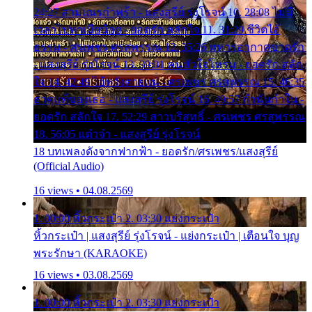
24:27 สามเณรกำพร้า - แสงสุรีย์ รุ่งโรจน์ 10. 28:08 ไม่มี
เวลาไปหาเมียน้อย - ยอดรัก สลักใจ 11. 31:29 ชีวิตไอ้
ธรรม - ศรเพชร ศรสุพรรณ 12. 35:26 ทหารอากาศขาดรัก
- แสงสุรีย์ รุ่งโรจน์ 13. 39:01 คนหัวใจโทรม - ยอดรัก สลัก
ใจ 14. 42:49 ไอ้หวังตายแน่ - ศรเพชร ศรสุพรรณ 15. 46:35
ธาตุแท้ของเธอ - แสงสุรีย์ รุ่งโรจน์ 16. 49:57 กำนันกำใน -
ยอดรัก สลักใจ 17. 52:29 สาวบริสุทธิ์ - ศรเพชร ศรสุพรรณ
18. 56:05 แต๋วจ๋า - แสงสุรีย์ รุ่งโรจน์
18 บทเพลงดังจากฟากฟ้า - ยอดรัก/ศรเพชร/แสงสุรีย์
(Official Audio)
16 views • 04.08.2569
1. 00:00 หิ้วกระเป๋า 2. 03:30 แย่งกระเป๋า
หิ้วกระเป๋า | แสงสุรีย์ รุ่งโรจน์ - แย่งกระเป๋า | เตือนใจ บุญ
พระรักษา (KARAOKE)
16 views • 03.08.2569
1. 00:00 หิ้วกระเป๋า 2. 03:30 แย่งกระเป๋า