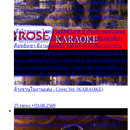
ในครัว เจ้าสาว ก็มัวแต่งตัว สวยเด่น นั่งเคียงเจ้าบ่าว ที่เขา
เฝ้าคอย ใจเต้น หัวใจของเรา ลำเค็ญ ใครจะมองเห็น
ความใน ใจ เศร้า มันร้าวระบม ต้องมาขื่นขม เศร้าตรม
ท่ามความสุขี ช่วยงานเขาแต่ง แต่เรา แล้งมาหลายปี
เมื่อไรหนอจะ โชคดี ได้มีพิธีวิวาห์ หัวใจหล้า คอยไปคอย
มา คือหน้าที่เก่า หัวใจหล้า คอยไปคอยมา คือหน้าที่เก่า
คือหยังเขา มีงานแต่งแล้ว ไปล้างแต่จาน ดั่งถูกประหาร
เมื่อเขาชื่นบาน แต่เราขื่นขม โอ้ รัก ลอยลม ไม่สม ดัง ใจ
ล้างจานคอยคู่ ไม่รู้ อีกนานเท่าใด จะได้ เลื่อนขั้นบันได ได้
เป็น ตำแหน่งเจ้าสาว มันเหงา เห็นเขามีคู่ ซมดู มีคู่ก็ม่วน
เข้าพาขวัญ เสียงโห่ตึงตึง มันซึ้ง อยู่แก่ใจ มื้อใด๋หนอ สิเป็น
งานเฮา มัวซอยเขา ใจเฮาซิด้าน มันทรมาน จับจาน เอย…
ล้างจานในงานแต่ง - Cover Ver. (KARAOKE)
25 views • 03.08.2569
ขอ กราบ ขอบคุณ.... ที่ได้รับไออุ่น การุณ จากแฟน เพลง
ผมแสนชื่นใจ หายวังเวง เมื่อแฟนเพลง ให้กำลังใจ น้ำใจ