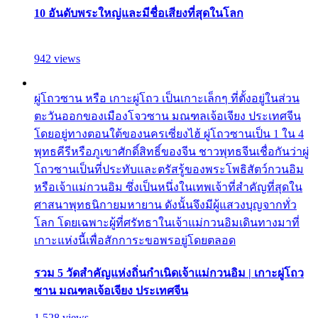
10 อันดับพระใหญ่และมีชื่อเสียงที่สุดในโลก
942 views
ผู่โถวซาน หรือ เกาะผู่โถว เป็นเกาะเล็กๆ ที่ตั้งอยู่ในส่วน
ตะวันออกของเมืองโจวซาน มณฑลเจ้อเจียง ประเทศจีน
โดยอยู่ทางตอนใต้ของนครเซี่ยงไฮ้ ผู่โถวซานเป็น 1 ใน 4
พุทธคีรีหรือภูเขาศักดิ์สิทธิ์ของจีน ชาวพุทธจีนเชื่อกันว่าผู่
โถวซานเป็นที่ประทับและตรัสรู้ของพระโพธิสัตว์กวนอิม
หรือเจ้าแม่กวนอิม ซึ่งเป็นหนึ่งในเทพเจ้าที่สำคัญที่สุดใน
ศาสนาพุทธนิกายมหายาน ดังนั้นจึงมีผู้แสวงบุญจากทั่ว
โลก โดยเฉพาะผู้ที่ศรัทธาในเจ้าแม่กวนอิมเดินทางมาที่
เกาะแห่งนี้เพื่อสักการะขอพรอยู่โดยตลอด
รวม 5 วัดสำคัญแห่งถิ่นกำเนิดเจ้าแม่กวนอิม | เกาะผู่โถว
ซาน มณฑลเจ้อเจียง ประเทศจีน
1,528 views