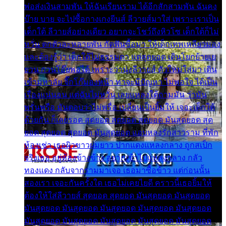
พ่อส่งเงินสามพัน ให้ฉันเรียนราม ได้อีกสักสามพัน ฉันคง
บ๊าย บาย จะไปซื้อกางเกงยีนส์ ลีวายส์มาใส่ เพราะเราเป็น
เด็กใต้ ลีวายส์อย่างเดียว อยากจะโชว์ถึงหิวโซ เด็กใต้ก็ไม่
หวั่น ตกตัวละหลายพัน กัดฟันซื้อมา ให้เด็กเทพเหลียวมอง
และต้องรู้ว่า เด็กใต้ไม่ธรรมดา แต่สุดยอด เดินโยกย้ายเย
ยวน กวนโอ๊ยพอได้ เพราะว่านุ่งลีวายส์ ตัวใหม่ใส่มา เดิน
เข้ามหาลัย จิ๊กโก๊มองหน้า ท่าจะมีปัญหา ไม่พอใจ ได้เป็น
เรื่องแน่นอน แต่ฉันไม่หวั่น เลยแหลงใต้ถามมัน ว่ามัน
พรั่นพรือ มันตอบว่าไม่พรื่อ เปลี่ยนเป็นยิ้มให้ เจอะเด็กใต้
ด้วยกัน ก็เลยรอด สุดยอด สุดยอด สุดยอด มันสุดยอด สุด
ยอด สุดยอด สุดยอด มันสุดยอด แอบหลงรักสาวราม ที่พัก
ห้องเช่า เธอผิวขาวผมยาว ปากแดงแหลงกลาง ถูกสเป็ก
จริงเธอ อยู่ห้องข้างข้าง อยากเข้าไปแหลงกลาง กลัว
ทองแดง กลับจากรามมาเจอ เธอมาซื้อข้าว แต่ก่อนนั้น
สองเรา เจอะกันครั้งใด เธอไม่เคยไยดี คราวนี้เธอยิ้มให้
ต้องให้ใส่ลีวายส์ สุดยอด สุดยอด มันสุดยอด มันสุดยอด
มันสุดยอด มันสุดยอด มันสุดยอด มันสุดยอด มันสุดยอด
มันสุดยอด มันสุดยอด มันสุดยอด มันสุดยอด มันสุดยอด