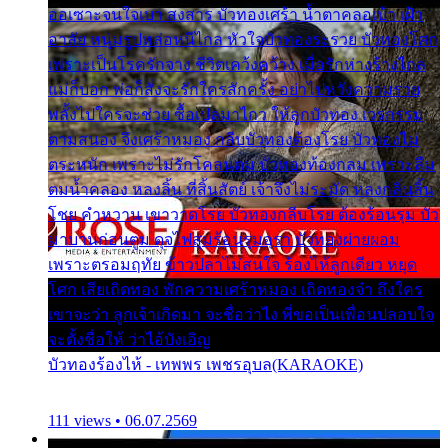
ออเซาะจนใจเบา สงสาร บัวทองเศร้า น้ำตาคลอเบ้า เฝ้า
อาลัย หนุ่มรูปหล่อหนีไกล หัวใจบัวทองระรวย บัวทองโศก
เพราะเป็นโรครักจาง ชีวิตเคว้งคว้าง เมื่อรักห่างร้างไกล
แม่ก็บอก พ่อก็สั่งจะรักใครสักครั้ง อย่าไปหวังความรวย
พลั้งไปใครจะช่วย ซื้อเปลมาไกว ให้ลูกบัวทอง เวรกรรม
ตามสนอง จึงเศร้าหมอง กลีบบัวทองต้องโรย บัวทองไม่
ตระหนัก เพราะไม่รักโคลนตม บัวทองท้องกลม เพราะลืม
ตมน้ำคลอง หลงลิ้น ที่สิ้นสัตย์ เจ้าจึงไม่ระมัด หลงกลิ่นลิ้น
โชย คำหวาน เขาวาดโรย บัวทองกลีบโรย ต้องร้อนรุม บัว
มาบานก่อนตูม ดุจไฟสุมร้อนรุมอุรา บัวทองผ่ายผอม
เพราะตรอมฤทัย ข้าวปลาไม่สนใจ ร้องไห้ลูกเดียว หยุด
โศก เสียเถิดทอง พักความเศร้าหมอง เถิดทองจ๋า ถึงใคร
เขาจะว่า ลูกเจ้าเกิดมา จะชื่อว่าไง พี่ขอเป็นเพื่อนปลอบใจ
จะตั้งชื่อให้ ว่าไอ้บังเอิญ
บัวทองร้องไห้ - เทพพร เพชรอุบล(KARAOKE)
111 views • 06.07.2569