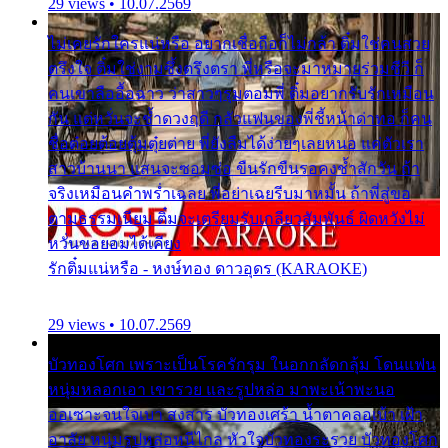
29 views • 10.07.2569
ไม่เคยรักใครแน่หรือ อยากเชื่อถือก็ไม่กล้า ติ๋มใช่คนสวย
ตรึงใจ ติ๋มใช่งามซึ้งตรึงตรา พี่หรือจะมาหมายร่วมชีวี ก็
คนเขาลืออื้อฉาว ว่าสาวๆรุมตอมพี่ ติ๋มอยากรับรักเหมือน
กัน แต่หวั่นจะช้ำดวงฤดี กลัวแฟนของพี่ชี้หน้าด่าทอ ก็คน
ชื่อต๋อยต้อยตุ้มตุ๋ยต่าย พี่ยังลืมได้ง่ายๆเลยหนอ แค่ตัวเรา
สาวบ้านนา แสนจะซอมซ่อ ขืนรักขืนรอคงช้ำสักวัน ถ้า
จริงเหมือนคำพร่ำเฉลย พี่อย่าเฉยรีบมาหมั้น ถ้าพี่สู่ขอ
ตามธรรมเนียม ติ๋มจะเตรียมรับเกลียวสัมพันธ์ ผิดหวังไม่
หวั่นขอยอมได้เคียง
รักติ๋มแน่หรือ - หงษ์ทอง ดาวอุดร (KARAOKE)
29 views • 10.07.2569
บัวทองโศก เพราะเป็นโรครักรุม ในอกกลัดกลุ้ม โดนแฟน
หนุ่มหลอกเอา เขารวย และรูปหล่อ มาพะเน้าพะนอ
ออเซาะจนใจเบา สงสาร บัวทองเศร้า น้ำตาคลอเบ้า เฝ้า
อาลัย หนุ่มรูปหล่อหนีไกล หัวใจบัวทองระรวย บัวทองโศก