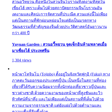
สวนอวี้หยวน คือหนึ่งในสวนจีนโบราณที่งดงามที่สุดใน
เซี่ยงไฮ้ เพราะเต็มไปด้วยสถาปัตยกรรมจีนโบราณอัน
งดงามและศิลปะการจัดสวนที่ประณีต สวนแห่งนี้ไม่เพียง
แต่เป็นสถานที่พักผ่อนหย่อนใจแต่ยังเป็นมรดกทาง
วัฒนธรรมที่สำคัญของจีนด้วยประวัติศาสตร์อันยาวนาน
กว่า 400 ปี
Yuyuan Garden : สวนอวี้หยวน จุดเช็กอินห้ามพลาดเมื่อ
มาเซี่ยงไฮ้ ประเทศจีน
1,304 views
หน้าผาโทจินโบ (Tojinbo) ตั้งอยู่ในจังหวัดฟุกุอิ (Fukui) ทาง
ภาคตะวันออกของประเทศญี่ปุ่น เป็นหนึ่งในสถานที่ท่อง
เที่ยวที่ได้รับความนิยมจากทั้งนักท่องเที่ยวชาวญี่ปุ่นและ
ชาวต่างชาติ ด้วยความงามของหน้าผาที่สูงชันและวิว
ทิวทัศน์ที่น่าทึ่ง และไม่เพียงแต่เป็นสถานที่ที่เต็มไปด้วย
ความงามจากธรรมชาติ แต่ยังแฝงไปด้วยตำนานและ
ความเชื่อที่ลึกซึ้งด้วย