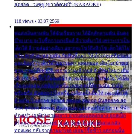
สุดยอด - วงซูซู (ซาวด์ดนตรี) (KARAOKE)
118 views • 03.07.2569
พ่อส่งเงินสามพัน ให้ฉันเรียนราม ได้อีกสักสามพัน ฉันคง
บ๊าย บาย จะไปซื้อกางเกงยีนส์ ลีวายส์มาใส่ เพราะเราเป็น
เด็กใต้ ลีวายส์อย่างเดียว อยากจะโชว์ถึงหิวโซ เด็กใต้ก็ไม่
หวั่น ตกตัวละหลายพัน กัดฟันซื้อมา ให้เด็กเทพเหลียวมอง
และต้องรู้ว่า เด็กใต้ไม่ธรรมดา แต่สุดยอด เดินโยกย้ายเย
ยวน กวนโอ๊ยพอได้ เพราะว่านุ่งลีวายส์ ตัวใหม่ใส่มา เดิน
เข้ามหาลัย จิ๊กโก๊มองหน้า ท่าจะมีปัญหา ไม่พอใจ ได้เป็น
เรื่องแน่นอน แต่ฉันไม่หวั่น เลยแหลงใต้ถามมัน ว่ามัน
พรั่นพรือ มันตอบว่าไม่พรื่อ เปลี่ยนเป็นยิ้มให้ เจอะเด็กใต้
ด้วยกัน ก็เลยรอด สุดยอด สุดยอด สุดยอด มันสุดยอด สุด
ยอด สุดยอด สุดยอด มันสุดยอด แอบหลงรักสาวราม ที่พัก
ห้องเช่า เธอผิวขาวผมยาว ปากแดงแหลงกลาง ถูกสเป็ก
จริงเธอ อยู่ห้องข้างข้าง อยากเข้าไปแหลงกลาง กลัว
ทองแดง กลับจากรามมาเจอ เธอมาซื้อข้าว แต่ก่อนนั้น