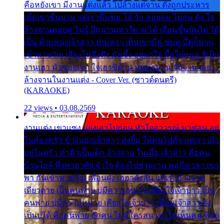
คือหยังเขา มีงานแต่งแล้ว ไปล้างแต่จาน ดั่งถูกประหาร
เมื่อเขาชื่นบาน แต่เราขื่นขม โอ้ รัก ลอยลม ไม่สม ดัง ใจ
ล้างจานคอยคู่ ไม่รู้ อีกนานเท่าใด จะได้ เลื่อนขั้นบันได ได้
เป็น ตำแหน่งเจ้าสาว มันเหงา เห็นเขามีคู่ ซมดู มีคู่ก็ม่วน
เข้าพาขวัญ เสียงโห่ตึงตึง มันซึ้ง อยู่แก่ใจ มื้อใด๋หนอ สิเป็น
งานเฮา มัวซอยเขา ใจเฮาซิด้าน มันทรมาน จับจาน เอย…
ล้างจานในงานแต่ง - Cover Ver. (ซาวด์ดนตรี)
(KARAOKE)
22 views • 03.08.2569
งานแต่ง เขาแซง แย่งเอาไปก่อน หัวใจอาวรณ์ มาซ่อน อยู่
ในห้องครัว ข้างนอกเจ้าสาว ส่งยิ้ม ให้คนไปทั่ว แต่เรา เฝ้า
อยู่ในครัว ทำตัวเป็นเด็ก ล้างจาน ในเมื่อ เจ้าสาว คือคน
บ้านใกล้ พึ่งพาอาศัย จำใจ ต้องไปช่วยงาน พอถึงเวลา เขา
พา กันเข้าพาขวัญ เพื่อนฝูง เฮฮาดังลั่น แต่เราล้างจาน
เดียวดาย เป็นคนพ่าย บ่มีความหมาย เคียงใจเจ้าบ่าว เป็น
คนพ่าย บ่มีความหมาย เคียงใจเจ้าบ่าว เพื่อนเจ้าสาว ยัง
เป็นบ่ได้ คือคนพ่าย ฮักคน ไม่มีใครสน เขาไม่เห็นคน ที่อยู่