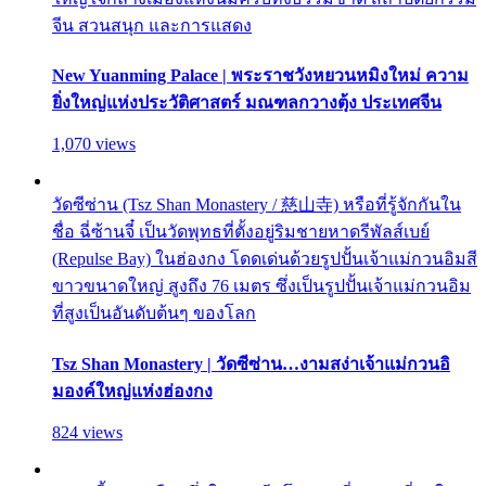
จีน สวนสนุก และการแสดง
New Yuanming Palace | พระราชวังหยวนหมิงใหม่ ความ
ยิ่งใหญ่แห่งประวัติศาสตร์ มณฑลกวางตุ้ง ประเทศจีน
1,070 views
วัดซีซ่าน (Tsz Shan Monastery / 慈山寺) หรือที่รู้จักกันใน
ชื่อ ฉี่ซ้านจี๋ เป็นวัดพุทธที่ตั้งอยู่ริมชายหาดรีพัลส์เบย์
(Repulse Bay) ในฮ่องกง โดดเด่นด้วยรูปปั้นเจ้าแม่กวนอิมสี
ขาวขนาดใหญ่ สูงถึง 76 เมตร ซึ่งเป็นรูปปั้นเจ้าแม่กวนอิม
ที่สูงเป็นอันดับต้นๆ ของโลก
Tsz Shan Monastery | วัดซีซ่าน…งามสง่าเจ้าแม่กวนอิ
มองค์ใหญ่แห่งฮ่องกง
824 views