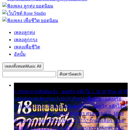
เพลงลูกทุ่ง
เพลงลูกกรุง
เพลงเพื่อชีวิต
อัลบั้ม
เพลงทั้งหมด
Music All
ค้นหา
Search
1. 00:00 สามสิบยังแจ๋ว - ยอดรัก สลักใจ 2. 02:49 รักมาห้าปี
- ศรเพชร ศรสุพรรณ 3. 05:57 รักสาวเสื้อลาย - แสงสุรีย์
รุ่งโรจน์ 4. 09:51 รักสะท้านดินสะเทือน - ยอดรัก สลักใจ 5.
12:23 มอเตอร์ไซค์ทำหล่น - ศรเพชร ศรสุพรรณ 6. 14:49
หิ้วกระเป๋า - แสงสุรีย์ รุ่งโรจน์ 7. 17:57 รักเผื่อเลือก - ยอด
รัก สลักใจ 8. 21:21 น้ำตาไอ้หนุ่ม - ศรเพชร ศรสุพรรณ 9.