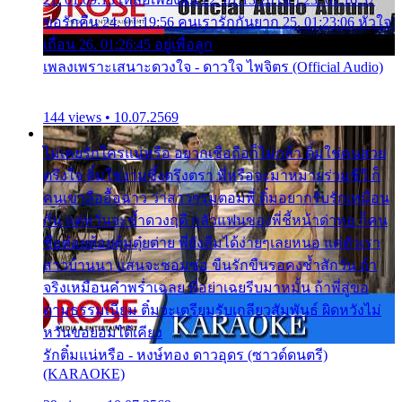
ขอรักคืน 24. 01:19:56 คนเรารักกันยาก 25. 01:23:06 หัวใจ
เถื่อน 26. 01:26:45 อยู่เพื่อลูก
เพลงเพราะเสนาะดวงใจ - ดาวใจ ไพจิตร (Official Audio)
144 views • 10.07.2569
ไม่เคยรักใครแน่หรือ อยากเชื่อถือก็ไม่กล้า ติ๋มใช่คนสวย
ตรึงใจ ติ๋มใช่งามซึ้งตรึงตรา พี่หรือจะมาหมายร่วมชีวี ก็
คนเขาลืออื้อฉาว ว่าสาวๆรุมตอมพี่ ติ๋มอยากรับรักเหมือน
กัน แต่หวั่นจะช้ำดวงฤดี กลัวแฟนของพี่ชี้หน้าด่าทอ ก็คน
ชื่อต๋อยต้อยตุ้มตุ๋ยต่าย พี่ยังลืมได้ง่ายๆเลยหนอ แค่ตัวเรา
สาวบ้านนา แสนจะซอมซ่อ ขืนรักขืนรอคงช้ำสักวัน ถ้า
จริงเหมือนคำพร่ำเฉลย พี่อย่าเฉยรีบมาหมั้น ถ้าพี่สู่ขอ
ตามธรรมเนียม ติ๋มจะเตรียมรับเกลียวสัมพันธ์ ผิดหวังไม่
หวั่นขอยอมได้เคียง
รักติ๋มแน่หรือ - หงษ์ทอง ดาวอุดร (ซาวด์ดนตรี)
(KARAOKE)