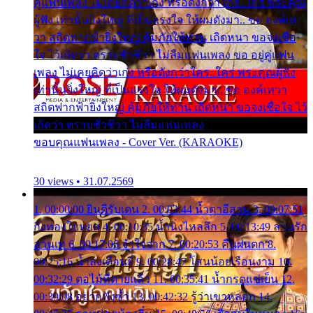
คู่แฟนเพลง ไม่เคยคิดว่าเก่ง หรือดังกว่าใคร..ใคร พระคุณ
ผู้ฟัง เท่านั้นยิ่งใหญ่ ที่เป็นแรงใจ ให้ผมดังมา.. ขอ องค์เท
วา สถิตฟากฟ้ายิ่งใหญ่ คุ้มภัยให้ท่าน เถิดหนา ขอจงเชื่อ
ใจ ไว้เถิดว่า ตราบชั่วชีวา ไม่ลืมแฟนเพลง ขอ อยู่คู่แฟน
เพลง ไม่เคยคิดว่าเก่ง หรือดังกว่าใคร..ใคร พระคุณผู้ฟัง
เท่านั้นยิ่งใหญ่ ที่เป็นแรงใจ ให้ผมดังมา.. ขอ องค์เทวา
สถิตฟากฟ้ายิ่งใหญ่ คุ้มภัยให้ท่าน เถิดหนา ขอจงเชื่อใจ ไว้
เถิดว่า ตราบชั่วชีวา ไม่ลืมแฟนเพลง
ขอบคุณแฟนเพลง - Cover Ver. (KARAOKE)
30 views • 31.07.2569
1. 00:00:00 ยินดีรับเดน 2. 00:03:44 น้ำตาอีสาน 3. 00:07:51
กิ่งทองใบหยก 4. 00:10:35 น้ำนิ่งไหลลึก 5. 00:13:49 ลานรัก
ลานเท 6. 00:17:06 จำใจจาก 7. 00:20:53 คืนฝนตก 8.
00:25:16 น้ำลงเดือนยี่ 9. 00:28:47 โสนน้อยเรือนงาม 10.
00:32:29 ตอไม้ที่ตายแล้ว 11. 00:35:41 น้ำกรดแช่เย็น 12.
00:39:08 อยากฟังซ้ำ 13. 00:42:32 รู้ว่าเขาหลอก 14.