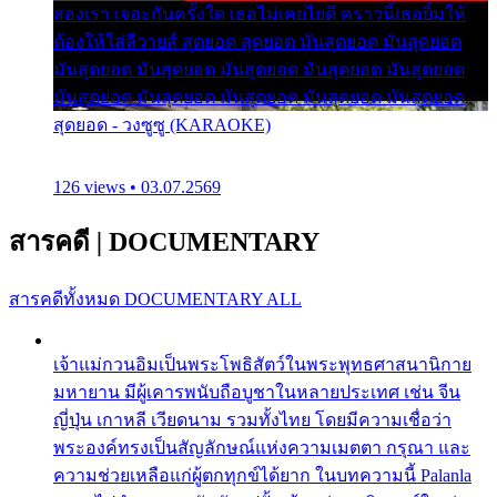
สองเรา เจอะกันครั้งใด เธอไม่เคยไยดี คราวนี้เธอยิ้มให้
ต้องให้ใส่ลีวายส์ สุดยอด สุดยอด มันสุดยอด มันสุดยอด
มันสุดยอด มันสุดยอด มันสุดยอด มันสุดยอด มันสุดยอด
มันสุดยอด มันสุดยอด มันสุดยอด มันสุดยอด มันสุดยอด
สุดยอด - วงซูซู (KARAOKE)
126 views • 03.07.2569
สารคดี
|
DOCUMENTARY
สารคดีทั้งหมด
DOCUMENTARY ALL
เจ้าแม่กวนอิมเป็นพระโพธิสัตว์ในพระพุทธศาสนานิกาย
มหายาน มีผู้เคารพนับถือบูชาในหลายประเทศ เช่น จีน
ญี่ปุ่น เกาหลี เวียดนาม รวมทั้งไทย โดยมีความเชื่อว่า
พระองค์ทรงเป็นสัญลักษณ์แห่งความเมตตา กรุณา และ
ความช่วยเหลือแก่ผู้ตกทุกข์ได้ยาก ในบทความนี้ Palanla