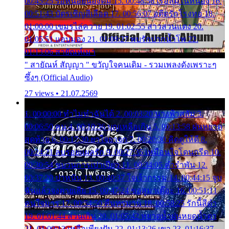
00:45:25 รอหน่อยน้องติ๋ม 15. 00:48:56 เรือล่มในหนอง 16.
00:51:43 บัตรเชิญสีเลือด 17. 00:56:07 อดีตรักโรงทอ 18.
01:00:00 เขมรไล่ควาย 19. 01:02:55 สาวสวนแตง 20.
01:05:51 แอบมอง 21. 01:09:27 พบรักปากน้ำโพ 22.
01:13:06 สายัณห์เมา
" สายัณห์ สัญญา " ขวัญใจคนเดิม - รวมเพลงดังเพราะๆ
ซึ้งๆ (Official Audio)
27 views • 21.07.2569
1. 00:00:00 ทำไมทำฉันได้ 2. 00:03:20 นางฟ้าสลัม 3.
00:06:50 คน 4. 00:10:36 บุญเหลือเกิน 5. 00:13:58 ฝนหยาด
สุดท้าย 6. 00:17:30 ยาใจยาจก 7. 00:20:30 คิดดูให้ดี 8.
00:24:21 ลบรอยแผลรัก 9. 00:27:35 เหมือนใจโดนกรีด 10.
00:30:54 ขบวนการเปาเปียว 11. 00:34:05 คำรำพัน 12.
00:37:20 ปาหนัน 13. 00:40:37 ใจเจ้ากรรม 14. 00:44:15 จูบ
ฉันแล้วจงตายเสีย 15. 00:47:24 ขอสูมาเต๊อะ 16. 00:51:11
คนใจมาร 17. 00:54:50 คืนทรมาน 18. 00:58:25 รักนี้สีดำ
19. 01:01:44 ส่วนเกิน 20. 01:05:42 หยาดน้ำฝนหยดน้ำตา
21. 01:09:13 เหลือเพียงฝัน 22. 01:13:26 เขา 23. 01:16:37