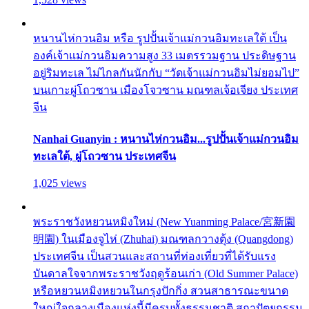
หนานไห่กวนอิม หรือ รูปปั้นเจ้าแม่กวนอิมทะเลใต้ เป็น
องค์เจ้าแม่กวนอิมความสูง 33 เมตรรวมฐาน ประดิษฐาน
อยู่ริมทะเล ไม่ไกลกันนักกับ “วัดเจ้าแม่กวนอิมไม่ยอมไป”
บนเกาะผู่โถวซาน เมืองโจวซาน มณฑลเจ้อเจียง ประเทศ
จีน
Nanhai Guanyin : หนานไห่กวนอิม...รูปปั้นเจ้าแม่กวนอิม
ทะเลใต้, ผู่โถวซาน ประเทศจีน
1,025 views
พระราชวังหยวนหมิงใหม่ (New Yuanming Palace/宮新園
明園) ในเมืองจูไห่ (Zhuhai) มณฑลกวางตุ้ง (Quangdong)
ประเทศจีน เป็นสวนและสถานที่ท่องเที่ยวที่ได้รับแรง
บันดาลใจจากพระราชวังฤดูร้อนเก่า (Old Summer Palace)
หรือหยวนหมิงหยวนในกรุงปักกิ่ง สวนสาธารณะขนาด
ใหญ่ใจกลางเมืองแห่งนี้มีครบทั้งธรรมชาติ สถาปัตยกรรม