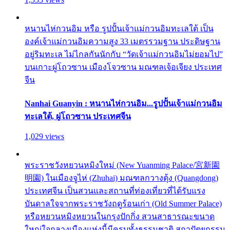
หนานไห่กวนอิม หรือ รูปปั้นเจ้าแม่กวนอิมทะเลใต้ เป็น
องค์เจ้าแม่กวนอิมความสูง 33 เมตรรวมฐาน ประดิษฐาน
อยู่ริมทะเล ไม่ไกลกันนักกับ “วัดเจ้าแม่กวนอิมไม่ยอมไป”
บนเกาะผู่โถวซาน เมืองโจวซาน มณฑลเจ้อเจียง ประเทศ
จีน
Nanhai Guanyin : หนานไห่กวนอิม...รูปปั้นเจ้าแม่กวนอิม
ทะเลใต้, ผู่โถวซาน ประเทศจีน
1,029 views
พระราชวังหยวนหมิงใหม่ (New Yuanming Palace/宮新園
明園) ในเมืองจูไห่ (Zhuhai) มณฑลกวางตุ้ง (Quangdong)
ประเทศจีน เป็นสวนและสถานที่ท่องเที่ยวที่ได้รับแรง
บันดาลใจจากพระราชวังฤดูร้อนเก่า (Old Summer Palace)
หรือหยวนหมิงหยวนในกรุงปักกิ่ง สวนสาธารณะขนาด
ใหญ่ใจกลางเมืองแห่งนี้มีครบทั้งธรรมชาติ สถาปัตยกรรม