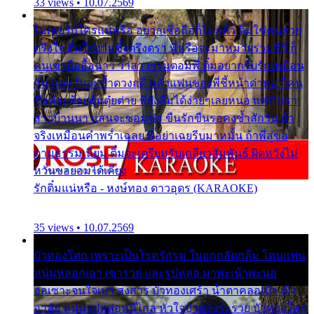
33 views • 10.07.2569
ไม่เคยรักใครแน่หรือ อยากเชื่อถือก็ไม่กล้า ติ๋มใช่คนสวย
ตรึงใจ ติ๋มใช่งามซึ้งตรึงตรา พี่หรือจะมาหมายร่วมชีวี ก็
คนเขาลืออื้อฉาว ว่าสาวๆรุมตอมพี่ ติ๋มอยากรับรักเหมือน
กัน แต่หวั่นจะช้ำดวงฤดี กลัวแฟนของพี่ชี้หน้าด่าทอ ก็คน
ชื่อต๋อยต้อยตุ้มตุ๋ยต่าย พี่ยังลืมได้ง่ายๆเลยหนอ แค่ตัวเรา
สาวบ้านนา แสนจะซอมซ่อ ขืนรักขืนรอคงช้ำสักวัน ถ้า
จริงเหมือนคำพร่ำเฉลย พี่อย่าเฉยรีบมาหมั้น ถ้าพี่สู่ขอ
ตามธรรมเนียม ติ๋มจะเตรียมรับเกลียวสัมพันธ์ ผิดหวังไม่
หวั่นขอยอมได้เคียง
รักติ๋มแน่หรือ - หงษ์ทอง ดาวอุดร (KARAOKE)
35 views • 10.07.2569
บัวทองโศก เพราะเป็นโรครักรุม ในอกกลัดกลุ้ม โดนแฟน
หนุ่มหลอกเอา เขารวย และรูปหล่อ มาพะเน้าพะนอ
ออเซาะจนใจเบา สงสาร บัวทองเศร้า น้ำตาคลอเบ้า เฝ้า
อาลัย หนุ่มรูปหล่อหนีไกล หัวใจบัวทองระรวย บัวทองโศก