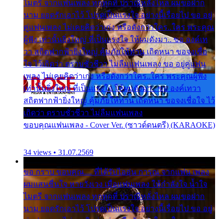
ไมตรี จากแฟนเพลง ทุกทุกที่ ปราณีหลั่งไหล ผมขอฝาก
นาม ยอดรักเอาไว้ โปรดเป็นแรงใจ อย่างนี้เรื่อยไป ขอ อยู่
คู่แฟนเพลง ไม่เคยคิดว่าเก่ง หรือดังกว่าใคร..ใคร พระคุณ
ผู้ฟัง เท่านั้นยิ่งใหญ่ ที่เป็นแรงใจ ให้ผมดังมา.. ขอ องค์เท
วา สถิตฟากฟ้ายิ่งใหญ่ คุ้มภัยให้ท่าน เถิดหนา ขอจงเชื่อ
ใจ ไว้เถิดว่า ตราบชั่วชีวา ไม่ลืมแฟนเพลง ขอ อยู่คู่แฟน
เพลง ไม่เคยคิดว่าเก่ง หรือดังกว่าใคร..ใคร พระคุณผู้ฟัง
เท่านั้นยิ่งใหญ่ ที่เป็นแรงใจ ให้ผมดังมา.. ขอ องค์เทวา
สถิตฟากฟ้ายิ่งใหญ่ คุ้มภัยให้ท่าน เถิดหนา ขอจงเชื่อใจ ไว้
เถิดว่า ตราบชั่วชีวา ไม่ลืมแฟนเพลง
ขอบคุณแฟนเพลง - Cover Ver. (ซาวด์ดนตรี) (KARAOKE)
34 views • 31.07.2569
ขอ กราบ ขอบคุณ.... ที่ได้รับไออุ่น การุณ จากแฟน เพลง
ผมแสนชื่นใจ หายวังเวง เมื่อแฟนเพลง ให้กำลังใจ น้ำใจ
ไมตรี จากแฟนเพลง ทุกทุกที่ ปราณีหลั่งไหล ผมขอฝาก
นาม ยอดรักเอาไว้ โปรดเป็นแรงใจ อย่างนี้เรื่อยไป ขอ อยู่