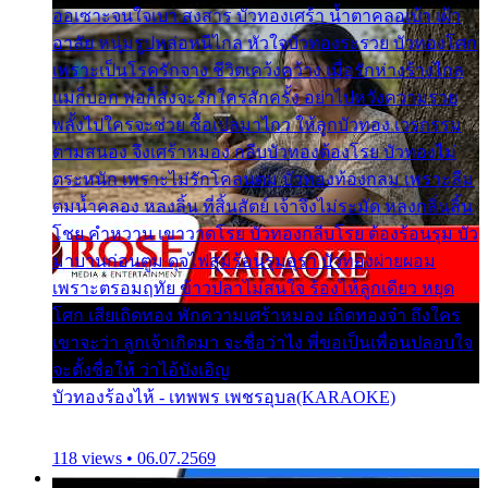
ออเซาะจนใจเบา สงสาร บัวทองเศร้า น้ำตาคลอเบ้า เฝ้า
อาลัย หนุ่มรูปหล่อหนีไกล หัวใจบัวทองระรวย บัวทองโศก
เพราะเป็นโรครักจาง ชีวิตเคว้งคว้าง เมื่อรักห่างร้างไกล
แม่ก็บอก พ่อก็สั่งจะรักใครสักครั้ง อย่าไปหวังความรวย
พลั้งไปใครจะช่วย ซื้อเปลมาไกว ให้ลูกบัวทอง เวรกรรม
ตามสนอง จึงเศร้าหมอง กลีบบัวทองต้องโรย บัวทองไม่
ตระหนัก เพราะไม่รักโคลนตม บัวทองท้องกลม เพราะลืม
ตมน้ำคลอง หลงลิ้น ที่สิ้นสัตย์ เจ้าจึงไม่ระมัด หลงกลิ่นลิ้น
โชย คำหวาน เขาวาดโรย บัวทองกลีบโรย ต้องร้อนรุม บัว
มาบานก่อนตูม ดุจไฟสุมร้อนรุมอุรา บัวทองผ่ายผอม
เพราะตรอมฤทัย ข้าวปลาไม่สนใจ ร้องไห้ลูกเดียว หยุด
โศก เสียเถิดทอง พักความเศร้าหมอง เถิดทองจ๋า ถึงใคร
เขาจะว่า ลูกเจ้าเกิดมา จะชื่อว่าไง พี่ขอเป็นเพื่อนปลอบใจ
จะตั้งชื่อให้ ว่าไอ้บังเอิญ
บัวทองร้องไห้ - เทพพร เพชรอุบล(KARAOKE)
118 views • 06.07.2569