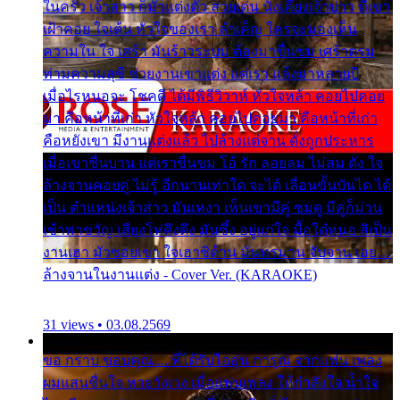
ในครัว เจ้าสาว ก็มัวแต่งตัว สวยเด่น นั่งเคียงเจ้าบ่าว ที่เขา
เฝ้าคอย ใจเต้น หัวใจของเรา ลำเค็ญ ใครจะมองเห็น
ความใน ใจ เศร้า มันร้าวระบม ต้องมาขื่นขม เศร้าตรม
ท่ามความสุขี ช่วยงานเขาแต่ง แต่เรา แล้งมาหลายปี
เมื่อไรหนอจะ โชคดี ได้มีพิธีวิวาห์ หัวใจหล้า คอยไปคอย
มา คือหน้าที่เก่า หัวใจหล้า คอยไปคอยมา คือหน้าที่เก่า
คือหยังเขา มีงานแต่งแล้ว ไปล้างแต่จาน ดั่งถูกประหาร
เมื่อเขาชื่นบาน แต่เราขื่นขม โอ้ รัก ลอยลม ไม่สม ดัง ใจ
ล้างจานคอยคู่ ไม่รู้ อีกนานเท่าใด จะได้ เลื่อนขั้นบันได ได้
เป็น ตำแหน่งเจ้าสาว มันเหงา เห็นเขามีคู่ ซมดู มีคู่ก็ม่วน
เข้าพาขวัญ เสียงโห่ตึงตึง มันซึ้ง อยู่แก่ใจ มื้อใด๋หนอ สิเป็น
งานเฮา มัวซอยเขา ใจเฮาซิด้าน มันทรมาน จับจาน เอย…
ล้างจานในงานแต่ง - Cover Ver. (KARAOKE)
31 views • 03.08.2569
ขอ กราบ ขอบคุณ.... ที่ได้รับไออุ่น การุณ จากแฟน เพลง
ผมแสนชื่นใจ หายวังเวง เมื่อแฟนเพลง ให้กำลังใจ น้ำใจ