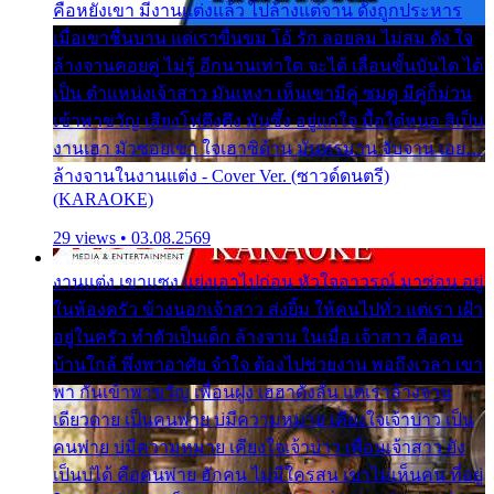
คือหยังเขา มีงานแต่งแล้ว ไปล้างแต่จาน ดั่งถูกประหาร
เมื่อเขาชื่นบาน แต่เราขื่นขม โอ้ รัก ลอยลม ไม่สม ดัง ใจ
ล้างจานคอยคู่ ไม่รู้ อีกนานเท่าใด จะได้ เลื่อนขั้นบันได ได้
เป็น ตำแหน่งเจ้าสาว มันเหงา เห็นเขามีคู่ ซมดู มีคู่ก็ม่วน
เข้าพาขวัญ เสียงโห่ตึงตึง มันซึ้ง อยู่แก่ใจ มื้อใด๋หนอ สิเป็น
งานเฮา มัวซอยเขา ใจเฮาซิด้าน มันทรมาน จับจาน เอย…
ล้างจานในงานแต่ง - Cover Ver. (ซาวด์ดนตรี)
(KARAOKE)
29 views • 03.08.2569
งานแต่ง เขาแซง แย่งเอาไปก่อน หัวใจอาวรณ์ มาซ่อน อยู่
ในห้องครัว ข้างนอกเจ้าสาว ส่งยิ้ม ให้คนไปทั่ว แต่เรา เฝ้า
อยู่ในครัว ทำตัวเป็นเด็ก ล้างจาน ในเมื่อ เจ้าสาว คือคน
บ้านใกล้ พึ่งพาอาศัย จำใจ ต้องไปช่วยงาน พอถึงเวลา เขา
พา กันเข้าพาขวัญ เพื่อนฝูง เฮฮาดังลั่น แต่เราล้างจาน
เดียวดาย เป็นคนพ่าย บ่มีความหมาย เคียงใจเจ้าบ่าว เป็น
คนพ่าย บ่มีความหมาย เคียงใจเจ้าบ่าว เพื่อนเจ้าสาว ยัง
เป็นบ่ได้ คือคนพ่าย ฮักคน ไม่มีใครสน เขาไม่เห็นคน ที่อยู่