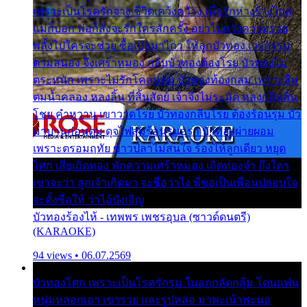
เพราะเป็นโรครักจาง ชีวิตเคว้งคว้าง เมื่อรักห่างร้างไกล
แม่ก็บอก พ่อก็สั่งจะรักใครสักครั้ง อย่าไปหวังความรวย
พลั้งไปใครจะช่วย ซื้อเปลมาไกว ให้ลูกบัวทอง เวรกรรม
ตามสนอง จึงเศร้าหมอง กลีบบัวทองต้องโรย บัวทองไม่
ตระหนัก เพราะไม่รักโคลนตม บัวทองท้องกลม เพราะลืม
ตมน้ำคลอง หลงลิ้น ที่สิ้นสัตย์ เจ้าจึงไม่ระมัด หลงกลิ่นลิ้น
โชย คำหวาน เขาวาดโรย บัวทองกลีบโรย ต้องร้อนรุม บัว
มาบานก่อนตูม ดุจไฟสุมร้อนรุมอุรา บัวทองผ่ายผอม
เพราะตรอมฤทัย ข้าวปลาไม่สนใจ ร้องไห้ลูกเดียว หยุด
โศก เสียเถิดทอง พักความเศร้าหมอง เถิดทองจ๋า ถึงใคร
เขาจะว่า ลูกเจ้าเกิดมา จะชื่อว่าไง พี่ขอเป็นเพื่อนปลอบใจ
จะตั้งชื่อให้ ว่าไอ้บังเอิญ
บัวทองร้องไห้ - เทพพร เพชรอุบล (ซาวด์ดนตรี)
(KARAOKE)
94 views • 06.07.2569
บัวทองโศก เพราะเป็นโรครักรุม ในอกกลัดกลุ้ม โดนแฟน
หนุ่มหลอกเอา เขารวย และรูปหล่อ มาพะเน้าพะนอ