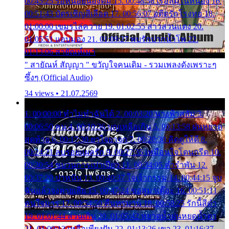
00:45:25 รอหน่อยน้องติ๋ม 15. 00:48:56 เรือล่มในหนอง 16.
00:51:43 บัตรเชิญสีเลือด 17. 00:56:07 อดีตรักโรงทอ 18.
01:00:00 เขมรไล่ควาย 19. 01:02:55 สาวสวนแตง 20.
01:05:51 แอบมอง 21. 01:09:27 พบรักปากน้ำโพ 22.
01:13:06 สายัณห์เมา
" สายัณห์ สัญญา " ขวัญใจคนเดิม - รวมเพลงดังเพราะๆ
ซึ้งๆ (Official Audio)
34 views • 21.07.2569
1. 00:00:00 ทำไมทำฉันได้ 2. 00:03:20 นางฟ้าสลัม 3.
00:06:50 คน 4. 00:10:36 บุญเหลือเกิน 5. 00:13:58 ฝนหยาด
สุดท้าย 6. 00:17:30 ยาใจยาจก 7. 00:20:30 คิดดูให้ดี 8.
00:24:21 ลบรอยแผลรัก 9. 00:27:35 เหมือนใจโดนกรีด 10.
00:30:54 ขบวนการเปาเปียว 11. 00:34:05 คำรำพัน 12.
00:37:20 ปาหนัน 13. 00:40:37 ใจเจ้ากรรม 14. 00:44:15 จูบ
ฉันแล้วจงตายเสีย 15. 00:47:24 ขอสูมาเต๊อะ 16. 00:51:11
คนใจมาร 17. 00:54:50 คืนทรมาน 18. 00:58:25 รักนี้สีดำ
19. 01:01:44 ส่วนเกิน 20. 01:05:42 หยาดน้ำฝนหยดน้ำตา
21. 01:09:13 เหลือเพียงฝัน 22. 01:13:26 เขา 23. 01:16:37