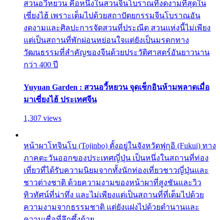
สวนอวี้หยวน คือหนึ่งในสวนจีนโบราณที่งดงามที่สุดใน
เซี่ยงไฮ้ เพราะเต็มไปด้วยสถาปัตยกรรมจีนโบราณอัน
งดงามและศิลปะการจัดสวนที่ประณีต สวนแห่งนี้ไม่เพียง
แต่เป็นสถานที่พักผ่อนหย่อนใจแต่ยังเป็นมรดกทาง
วัฒนธรรมที่สำคัญของจีนด้วยประวัติศาสตร์อันยาวนาน
กว่า 400 ปี
Yuyuan Garden : สวนอวี้หยวน จุดเช็กอินห้ามพลาดเมื่อ
มาเซี่ยงไฮ้ ประเทศจีน
1,307 views
หน้าผาโทจินโบ (Tojinbo) ตั้งอยู่ในจังหวัดฟุกุอิ (Fukui) ทาง
ภาคตะวันออกของประเทศญี่ปุ่น เป็นหนึ่งในสถานที่ท่อง
เที่ยวที่ได้รับความนิยมจากทั้งนักท่องเที่ยวชาวญี่ปุ่นและ
ชาวต่างชาติ ด้วยความงามของหน้าผาที่สูงชันและวิว
ทิวทัศน์ที่น่าทึ่ง และไม่เพียงแต่เป็นสถานที่ที่เต็มไปด้วย
ความงามจากธรรมชาติ แต่ยังแฝงไปด้วยตำนานและ
ความเชื่อที่ลึกซึ้งด้วย