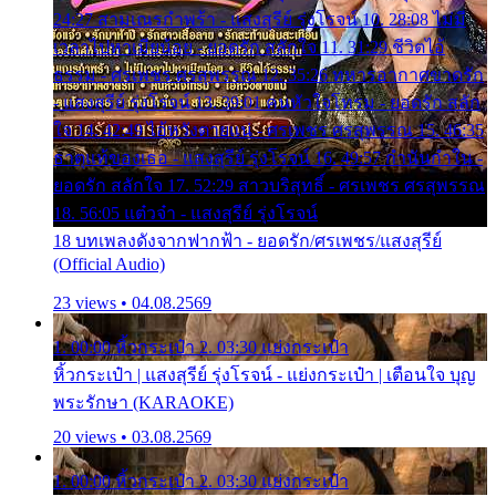
24:27 สามเณรกำพร้า - แสงสุรีย์ รุ่งโรจน์ 10. 28:08 ไม่มี
เวลาไปหาเมียน้อย - ยอดรัก สลักใจ 11. 31:29 ชีวิตไอ้
ธรรม - ศรเพชร ศรสุพรรณ 12. 35:26 ทหารอากาศขาดรัก
- แสงสุรีย์ รุ่งโรจน์ 13. 39:01 คนหัวใจโทรม - ยอดรัก สลัก
ใจ 14. 42:49 ไอ้หวังตายแน่ - ศรเพชร ศรสุพรรณ 15. 46:35
ธาตุแท้ของเธอ - แสงสุรีย์ รุ่งโรจน์ 16. 49:57 กำนันกำใน -
ยอดรัก สลักใจ 17. 52:29 สาวบริสุทธิ์ - ศรเพชร ศรสุพรรณ
18. 56:05 แต๋วจ๋า - แสงสุรีย์ รุ่งโรจน์
18 บทเพลงดังจากฟากฟ้า - ยอดรัก/ศรเพชร/แสงสุรีย์
(Official Audio)
23 views • 04.08.2569
1. 00:00 หิ้วกระเป๋า 2. 03:30 แย่งกระเป๋า
หิ้วกระเป๋า | แสงสุรีย์ รุ่งโรจน์ - แย่งกระเป๋า | เตือนใจ บุญ
พระรักษา (KARAOKE)
20 views • 03.08.2569
1. 00:00 หิ้วกระเป๋า 2. 03:30 แย่งกระเป๋า