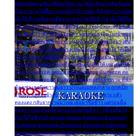
พ่อส่งเงินสามพัน ให้ฉันเรียนราม ได้อีกสักสามพัน ฉันคง
บ๊าย บาย จะไปซื้อกางเกงยีนส์ ลีวายส์มาใส่ เพราะเราเป็น
เด็กใต้ ลีวายส์อย่างเดียว อยากจะโชว์ถึงหิวโซ เด็กใต้ก็ไม่
หวั่น ตกตัวละหลายพัน กัดฟันซื้อมา ให้เด็กเทพเหลียวมอง
และต้องรู้ว่า เด็กใต้ไม่ธรรมดา แต่สุดยอด เดินโยกย้ายเย
ยวน กวนโอ๊ยพอได้ เพราะว่านุ่งลีวายส์ ตัวใหม่ใส่มา เดิน
เข้ามหาลัย จิ๊กโก๊มองหน้า ท่าจะมีปัญหา ไม่พอใจ ได้เป็น
เรื่องแน่นอน แต่ฉันไม่หวั่น เลยแหลงใต้ถามมัน ว่ามัน
พรั่นพรือ มันตอบว่าไม่พรื่อ เปลี่ยนเป็นยิ้มให้ เจอะเด็กใต้
ด้วยกัน ก็เลยรอด สุดยอด สุดยอด สุดยอด มันสุดยอด สุด
ยอด สุดยอด สุดยอด มันสุดยอด แอบหลงรักสาวราม ที่พัก
ห้องเช่า เธอผิวขาวผมยาว ปากแดงแหลงกลาง ถูกสเป็ก
จริงเธอ อยู่ห้องข้างข้าง อยากเข้าไปแหลงกลาง กลัว
ทองแดง กลับจากรามมาเจอ เธอมาซื้อข้าว แต่ก่อนนั้น
สองเรา เจอะกันครั้งใด เธอไม่เคยไยดี คราวนี้เธอยิ้มให้
ต้องให้ใส่ลีวายส์ สุดยอด สุดยอด มันสุดยอด มันสุดยอด
มันสุดยอด มันสุดยอด มันสุดยอด มันสุดยอด มันสุดยอด
มันสุดยอด มันสุดยอด มันสุดยอด มันสุดยอด มันสุดยอด