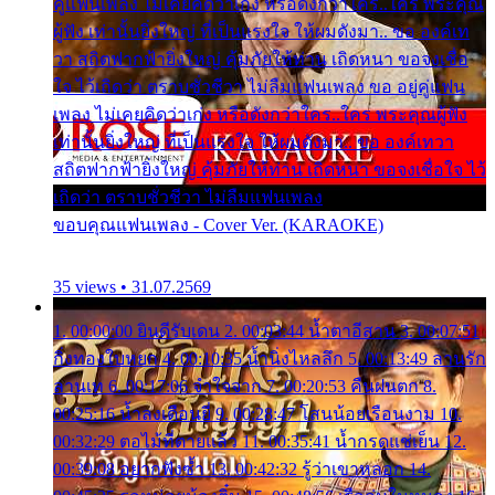
คู่แฟนเพลง ไม่เคยคิดว่าเก่ง หรือดังกว่าใคร..ใคร พระคุณ
ผู้ฟัง เท่านั้นยิ่งใหญ่ ที่เป็นแรงใจ ให้ผมดังมา.. ขอ องค์เท
วา สถิตฟากฟ้ายิ่งใหญ่ คุ้มภัยให้ท่าน เถิดหนา ขอจงเชื่อ
ใจ ไว้เถิดว่า ตราบชั่วชีวา ไม่ลืมแฟนเพลง ขอ อยู่คู่แฟน
เพลง ไม่เคยคิดว่าเก่ง หรือดังกว่าใคร..ใคร พระคุณผู้ฟัง
เท่านั้นยิ่งใหญ่ ที่เป็นแรงใจ ให้ผมดังมา.. ขอ องค์เทวา
สถิตฟากฟ้ายิ่งใหญ่ คุ้มภัยให้ท่าน เถิดหนา ขอจงเชื่อใจ ไว้
เถิดว่า ตราบชั่วชีวา ไม่ลืมแฟนเพลง
ขอบคุณแฟนเพลง - Cover Ver. (KARAOKE)
35 views • 31.07.2569
1. 00:00:00 ยินดีรับเดน 2. 00:03:44 น้ำตาอีสาน 3. 00:07:51
กิ่งทองใบหยก 4. 00:10:35 น้ำนิ่งไหลลึก 5. 00:13:49 ลานรัก
ลานเท 6. 00:17:06 จำใจจาก 7. 00:20:53 คืนฝนตก 8.
00:25:16 น้ำลงเดือนยี่ 9. 00:28:47 โสนน้อยเรือนงาม 10.
00:32:29 ตอไม้ที่ตายแล้ว 11. 00:35:41 น้ำกรดแช่เย็น 12.
00:39:08 อยากฟังซ้ำ 13. 00:42:32 รู้ว่าเขาหลอก 14.