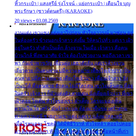
หิ้วกระเป๋า | แสงสุรีย์ รุ่งโรจน์ - แย่งกระเป๋า | เตือนใจ บุญ
พระรักษา (ซาวด์ดนตรี) (KARAOKE)
20 views • 03.08.2569
งานแต่ง เขาแซง แย่งเอาไปก่อน หัวใจอาวรณ์ มาซ่อน อยู่
ในห้องครัว ข้างนอกเจ้าสาว ส่งยิ้ม ให้คนไปทั่ว แต่เรา เฝ้า
อยู่ในครัว ทำตัวเป็นเด็ก ล้างจาน ในเมื่อ เจ้าสาว คือคน
บ้านใกล้ พึ่งพาอาศัย จำใจ ต้องไปช่วยงาน พอถึงเวลา เขา
พา กันเข้าพาขวัญ เพื่อนฝูง เฮฮาดังลั่น แต่เราล้างจาน
เดียวดาย เป็นคนพ่าย บ่มีความหมาย เคียงใจเจ้าบ่าว เป็น
คนพ่าย บ่มีความหมาย เคียงใจเจ้าบ่าว เพื่อนเจ้าสาว ยัง
เป็นบ่ได้ คือคนพ่าย ฮักคน ไม่มีใครสน เขาไม่เห็นคน ที่อยู่
ในครัว เจ้าสาว ก็มัวแต่งตัว สวยเด่น นั่งเคียงเจ้าบ่าว ที่เขา
เฝ้าคอย ใจเต้น หัวใจของเรา ลำเค็ญ ใครจะมองเห็น
ความใน ใจ เศร้า มันร้าวระบม ต้องมาขื่นขม เศร้าตรม
ท่ามความสุขี ช่วยงานเขาแต่ง แต่เรา แล้งมาหลายปี
เมื่อไรหนอจะ โชคดี ได้มีพิธีวิวาห์ หัวใจหล้า คอยไปคอย
มา คือหน้าที่เก่า หัวใจหล้า คอยไปคอยมา คือหน้าที่เก่า