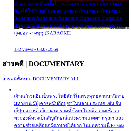
สองเรา เจอะกันครั้งใด เธอไม่เคยไยดี คราวนี้เธอยิ้มให้
ต้องให้ใส่ลีวายส์ สุดยอด สุดยอด มันสุดยอด มันสุดยอด
มันสุดยอด มันสุดยอด มันสุดยอด มันสุดยอด มันสุดยอด
มันสุดยอด มันสุดยอด มันสุดยอด มันสุดยอด มันสุดยอด
สุดยอด - วงซูซู (KARAOKE)
132 views • 03.07.2569
สารคดี
|
DOCUMENTARY
สารคดีทั้งหมด
DOCUMENTARY ALL
เจ้าแม่กวนอิมเป็นพระโพธิสัตว์ในพระพุทธศาสนานิกาย
มหายาน มีผู้เคารพนับถือบูชาในหลายประเทศ เช่น จีน
ญี่ปุ่น เกาหลี เวียดนาม รวมทั้งไทย โดยมีความเชื่อว่า
พระองค์ทรงเป็นสัญลักษณ์แห่งความเมตตา กรุณา และ
ความช่วยเหลือแก่ผู้ตกทุกข์ได้ยาก ในบทความนี้ Palanla