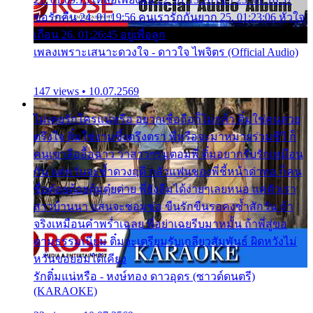
ขอรักคืน 24. 01:19:56 คนเรารักกันยาก 25. 01:23:06 หัวใจ
เถื่อน 26. 01:26:45 อยู่เพื่อลูก
เพลงเพราะเสนาะดวงใจ - ดาวใจ ไพจิตร (Official Audio)
147 views • 10.07.2569
ไม่เคยรักใครแน่หรือ อยากเชื่อถือก็ไม่กล้า ติ๋มใช่คนสวย
ตรึงใจ ติ๋มใช่งามซึ้งตรึงตรา พี่หรือจะมาหมายร่วมชีวี ก็
คนเขาลืออื้อฉาว ว่าสาวๆรุมตอมพี่ ติ๋มอยากรับรักเหมือน
กัน แต่หวั่นจะช้ำดวงฤดี กลัวแฟนของพี่ชี้หน้าด่าทอ ก็คน
ชื่อต๋อยต้อยตุ้มตุ๋ยต่าย พี่ยังลืมได้ง่ายๆเลยหนอ แค่ตัวเรา
สาวบ้านนา แสนจะซอมซ่อ ขืนรักขืนรอคงช้ำสักวัน ถ้า
จริงเหมือนคำพร่ำเฉลย พี่อย่าเฉยรีบมาหมั้น ถ้าพี่สู่ขอ
ตามธรรมเนียม ติ๋มจะเตรียมรับเกลียวสัมพันธ์ ผิดหวังไม่
หวั่นขอยอมได้เคียง
รักติ๋มแน่หรือ - หงษ์ทอง ดาวอุดร (ซาวด์ดนตรี)
(KARAOKE)