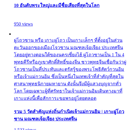
10 อันดับพระใหญ่และมีชื่อเสียงที่สุดในโลก
950 views
ผู่โถวซาน หรือ เกาะผู่โถว เป็นเกาะเล็กๆ ที่ตั้งอยู่ในส่วน
ตะวันออกของเมืองโจวซาน มณฑลเจ้อเจียง ประเทศจีน
โดยอยู่ทางตอนใต้ของนครเซี่ยงไฮ้ ผู่โถวซานเป็น 1 ใน 4
พุทธคีรีหรือภูเขาศักดิ์สิทธิ์ของจีน ชาวพุทธจีนเชื่อกันว่าผู่
โถวซานเป็นที่ประทับและตรัสรู้ของพระโพธิสัตว์กวนอิม
หรือเจ้าแม่กวนอิม ซึ่งเป็นหนึ่งในเทพเจ้าที่สำคัญที่สุดใน
ศาสนาพุทธนิกายมหายาน ดังนั้นจึงมีผู้แสวงบุญจากทั่ว
โลก โดยเฉพาะผู้ที่ศรัทธาในเจ้าแม่กวนอิมเดินทางมาที่
เกาะแห่งนี้เพื่อสักการะขอพรอยู่โดยตลอด
รวม 5 วัดสำคัญแห่งถิ่นกำเนิดเจ้าแม่กวนอิม | เกาะผู่โถว
ซาน มณฑลเจ้อเจียง ประเทศจีน
1,533 views