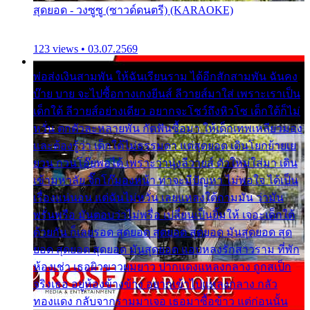
สุดยอด - วงซูซู (ซาวด์ดนตรี) (KARAOKE)
123 views • 03.07.2569
พ่อส่งเงินสามพัน ให้ฉันเรียนราม ได้อีกสักสามพัน ฉันคง
บ๊าย บาย จะไปซื้อกางเกงยีนส์ ลีวายส์มาใส่ เพราะเราเป็น
เด็กใต้ ลีวายส์อย่างเดียว อยากจะโชว์ถึงหิวโซ เด็กใต้ก็ไม่
หวั่น ตกตัวละหลายพัน กัดฟันซื้อมา ให้เด็กเทพเหลียวมอง
และต้องรู้ว่า เด็กใต้ไม่ธรรมดา แต่สุดยอด เดินโยกย้ายเย
ยวน กวนโอ๊ยพอได้ เพราะว่านุ่งลีวายส์ ตัวใหม่ใส่มา เดิน
เข้ามหาลัย จิ๊กโก๊มองหน้า ท่าจะมีปัญหา ไม่พอใจ ได้เป็น
เรื่องแน่นอน แต่ฉันไม่หวั่น เลยแหลงใต้ถามมัน ว่ามัน
พรั่นพรือ มันตอบว่าไม่พรื่อ เปลี่ยนเป็นยิ้มให้ เจอะเด็กใต้
ด้วยกัน ก็เลยรอด สุดยอด สุดยอด สุดยอด มันสุดยอด สุด
ยอด สุดยอด สุดยอด มันสุดยอด แอบหลงรักสาวราม ที่พัก
ห้องเช่า เธอผิวขาวผมยาว ปากแดงแหลงกลาง ถูกสเป็ก
จริงเธอ อยู่ห้องข้างข้าง อยากเข้าไปแหลงกลาง กลัว
ทองแดง กลับจากรามมาเจอ เธอมาซื้อข้าว แต่ก่อนนั้น