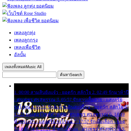
เพลงลูกทุ่ง
เพลงลูกกรุง
เพลงเพื่อชีวิต
อัลบั้ม
เพลงทั้งหมด
Music All
ค้นหา
Search
1. 00:00 สามสิบยังแจ๋ว - ยอดรัก สลักใจ 2. 02:49 รักมาห้าปี
- ศรเพชร ศรสุพรรณ 3. 05:57 รักสาวเสื้อลาย - แสงสุรีย์
รุ่งโรจน์ 4. 09:51 รักสะท้านดินสะเทือน - ยอดรัก สลักใจ 5.
12:23 มอเตอร์ไซค์ทำหล่น - ศรเพชร ศรสุพรรณ 6. 14:49
หิ้วกระเป๋า - แสงสุรีย์ รุ่งโรจน์ 7. 17:57 รักเผื่อเลือก - ยอด
รัก สลักใจ 8. 21:21 น้ำตาไอ้หนุ่ม - ศรเพชร ศรสุพรรณ 9.