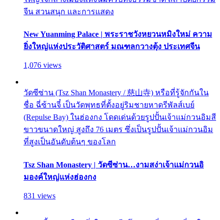
จีน สวนสนุก และการแสดง
New Yuanming Palace | พระราชวังหยวนหมิงใหม่ ความ
ยิ่งใหญ่แห่งประวัติศาสตร์ มณฑลกวางตุ้ง ประเทศจีน
1,076 views
วัดซีซ่าน (Tsz Shan Monastery / 慈山寺) หรือที่รู้จักกันใน
ชื่อ ฉี่ซ้านจี๋ เป็นวัดพุทธที่ตั้งอยู่ริมชายหาดรีพัลส์เบย์
(Repulse Bay) ในฮ่องกง โดดเด่นด้วยรูปปั้นเจ้าแม่กวนอิมสี
ขาวขนาดใหญ่ สูงถึง 76 เมตร ซึ่งเป็นรูปปั้นเจ้าแม่กวนอิม
ที่สูงเป็นอันดับต้นๆ ของโลก
Tsz Shan Monastery | วัดซีซ่าน…งามสง่าเจ้าแม่กวนอิ
มองค์ใหญ่แห่งฮ่องกง
831 views