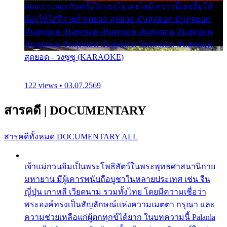
สองเรา เจอะกันครั้งใด เธอไม่เคยไยดี คราวนี้เธอยิ้มให้
ต้องให้ใส่ลีวายส์ สุดยอด สุดยอด มันสุดยอด มันสุดยอด
มันสุดยอด มันสุดยอด มันสุดยอด มันสุดยอด มันสุดยอด
มันสุดยอด มันสุดยอด มันสุดยอด มันสุดยอด มันสุดยอด
สุดยอด - วงซูซู (KARAOKE)
122 views • 03.07.2569
สารคดี
|
DOCUMENTARY
สารคดีทั้งหมด
DOCUMENTARY ALL
เจ้าแม่กวนอิมเป็นพระโพธิสัตว์ในพระพุทธศาสนานิกาย
มหายาน มีผู้เคารพนับถือบูชาในหลายประเทศ เช่น จีน
ญี่ปุ่น เกาหลี เวียดนาม รวมทั้งไทย โดยมีความเชื่อว่า
พระองค์ทรงเป็นสัญลักษณ์แห่งความเมตตา กรุณา และ
ความช่วยเหลือแก่ผู้ตกทุกข์ได้ยาก ในบทความนี้ Palanla