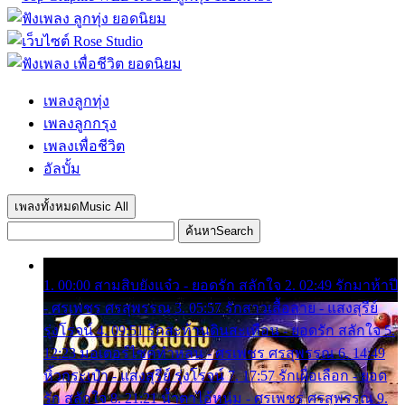
เพลงลูกทุ่ง
เพลงลูกกรุง
เพลงเพื่อชีวิต
อัลบั้ม
เพลงทั้งหมด
Music All
ค้นหา
Search
1. 00:00 สามสิบยังแจ๋ว - ยอดรัก สลักใจ 2. 02:49 รักมาห้าปี
- ศรเพชร ศรสุพรรณ 3. 05:57 รักสาวเสื้อลาย - แสงสุรีย์
รุ่งโรจน์ 4. 09:51 รักสะท้านดินสะเทือน - ยอดรัก สลักใจ 5.
12:23 มอเตอร์ไซค์ทำหล่น - ศรเพชร ศรสุพรรณ 6. 14:49
หิ้วกระเป๋า - แสงสุรีย์ รุ่งโรจน์ 7. 17:57 รักเผื่อเลือก - ยอด
รัก สลักใจ 8. 21:21 น้ำตาไอ้หนุ่ม - ศรเพชร ศรสุพรรณ 9.