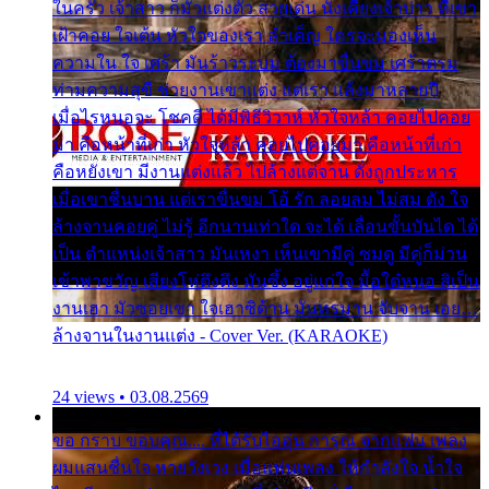
ในครัว เจ้าสาว ก็มัวแต่งตัว สวยเด่น นั่งเคียงเจ้าบ่าว ที่เขา
เฝ้าคอย ใจเต้น หัวใจของเรา ลำเค็ญ ใครจะมองเห็น
ความใน ใจ เศร้า มันร้าวระบม ต้องมาขื่นขม เศร้าตรม
ท่ามความสุขี ช่วยงานเขาแต่ง แต่เรา แล้งมาหลายปี
เมื่อไรหนอจะ โชคดี ได้มีพิธีวิวาห์ หัวใจหล้า คอยไปคอย
มา คือหน้าที่เก่า หัวใจหล้า คอยไปคอยมา คือหน้าที่เก่า
คือหยังเขา มีงานแต่งแล้ว ไปล้างแต่จาน ดั่งถูกประหาร
เมื่อเขาชื่นบาน แต่เราขื่นขม โอ้ รัก ลอยลม ไม่สม ดัง ใจ
ล้างจานคอยคู่ ไม่รู้ อีกนานเท่าใด จะได้ เลื่อนขั้นบันได ได้
เป็น ตำแหน่งเจ้าสาว มันเหงา เห็นเขามีคู่ ซมดู มีคู่ก็ม่วน
เข้าพาขวัญ เสียงโห่ตึงตึง มันซึ้ง อยู่แก่ใจ มื้อใด๋หนอ สิเป็น
งานเฮา มัวซอยเขา ใจเฮาซิด้าน มันทรมาน จับจาน เอย…
ล้างจานในงานแต่ง - Cover Ver. (KARAOKE)
24 views • 03.08.2569
ขอ กราบ ขอบคุณ.... ที่ได้รับไออุ่น การุณ จากแฟน เพลง
ผมแสนชื่นใจ หายวังเวง เมื่อแฟนเพลง ให้กำลังใจ น้ำใจ