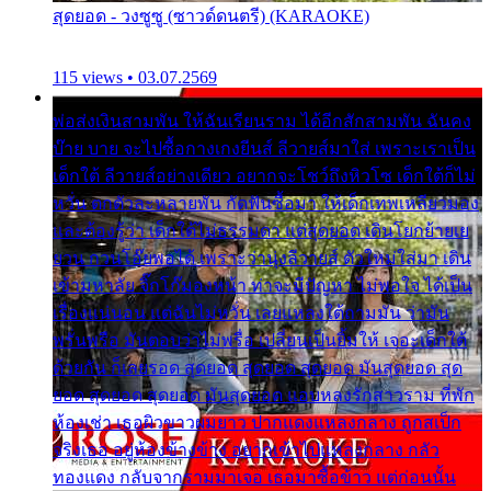
สุดยอด - วงซูซู (ซาวด์ดนตรี) (KARAOKE)
115 views • 03.07.2569
พ่อส่งเงินสามพัน ให้ฉันเรียนราม ได้อีกสักสามพัน ฉันคง
บ๊าย บาย จะไปซื้อกางเกงยีนส์ ลีวายส์มาใส่ เพราะเราเป็น
เด็กใต้ ลีวายส์อย่างเดียว อยากจะโชว์ถึงหิวโซ เด็กใต้ก็ไม่
หวั่น ตกตัวละหลายพัน กัดฟันซื้อมา ให้เด็กเทพเหลียวมอง
และต้องรู้ว่า เด็กใต้ไม่ธรรมดา แต่สุดยอด เดินโยกย้ายเย
ยวน กวนโอ๊ยพอได้ เพราะว่านุ่งลีวายส์ ตัวใหม่ใส่มา เดิน
เข้ามหาลัย จิ๊กโก๊มองหน้า ท่าจะมีปัญหา ไม่พอใจ ได้เป็น
เรื่องแน่นอน แต่ฉันไม่หวั่น เลยแหลงใต้ถามมัน ว่ามัน
พรั่นพรือ มันตอบว่าไม่พรื่อ เปลี่ยนเป็นยิ้มให้ เจอะเด็กใต้
ด้วยกัน ก็เลยรอด สุดยอด สุดยอด สุดยอด มันสุดยอด สุด
ยอด สุดยอด สุดยอด มันสุดยอด แอบหลงรักสาวราม ที่พัก
ห้องเช่า เธอผิวขาวผมยาว ปากแดงแหลงกลาง ถูกสเป็ก
จริงเธอ อยู่ห้องข้างข้าง อยากเข้าไปแหลงกลาง กลัว
ทองแดง กลับจากรามมาเจอ เธอมาซื้อข้าว แต่ก่อนนั้น