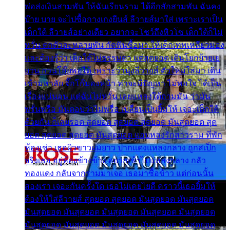
พ่อส่งเงินสามพัน ให้ฉันเรียนราม ได้อีกสักสามพัน ฉันคง
บ๊าย บาย จะไปซื้อกางเกงยีนส์ ลีวายส์มาใส่ เพราะเราเป็น
เด็กใต้ ลีวายส์อย่างเดียว อยากจะโชว์ถึงหิวโซ เด็กใต้ก็ไม่
หวั่น ตกตัวละหลายพัน กัดฟันซื้อมา ให้เด็กเทพเหลียวมอง
และต้องรู้ว่า เด็กใต้ไม่ธรรมดา แต่สุดยอด เดินโยกย้ายเย
ยวน กวนโอ๊ยพอได้ เพราะว่านุ่งลีวายส์ ตัวใหม่ใส่มา เดิน
เข้ามหาลัย จิ๊กโก๊มองหน้า ท่าจะมีปัญหา ไม่พอใจ ได้เป็น
เรื่องแน่นอน แต่ฉันไม่หวั่น เลยแหลงใต้ถามมัน ว่ามัน
พรั่นพรือ มันตอบว่าไม่พรื่อ เปลี่ยนเป็นยิ้มให้ เจอะเด็กใต้
ด้วยกัน ก็เลยรอด สุดยอด สุดยอด สุดยอด มันสุดยอด สุด
ยอด สุดยอด สุดยอด มันสุดยอด แอบหลงรักสาวราม ที่พัก
ห้องเช่า เธอผิวขาวผมยาว ปากแดงแหลงกลาง ถูกสเป็ก
จริงเธอ อยู่ห้องข้างข้าง อยากเข้าไปแหลงกลาง กลัว
ทองแดง กลับจากรามมาเจอ เธอมาซื้อข้าว แต่ก่อนนั้น
สองเรา เจอะกันครั้งใด เธอไม่เคยไยดี คราวนี้เธอยิ้มให้
ต้องให้ใส่ลีวายส์ สุดยอด สุดยอด มันสุดยอด มันสุดยอด
มันสุดยอด มันสุดยอด มันสุดยอด มันสุดยอด มันสุดยอด
มันสุดยอด มันสุดยอด มันสุดยอด มันสุดยอด มันสุดยอด