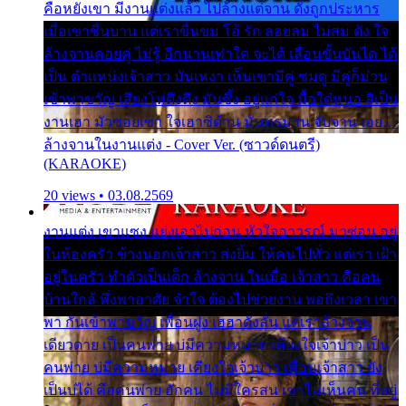
คือหยังเขา มีงานแต่งแล้ว ไปล้างแต่จาน ดั่งถูกประหาร
เมื่อเขาชื่นบาน แต่เราขื่นขม โอ้ รัก ลอยลม ไม่สม ดัง ใจ
ล้างจานคอยคู่ ไม่รู้ อีกนานเท่าใด จะได้ เลื่อนขั้นบันได ได้
เป็น ตำแหน่งเจ้าสาว มันเหงา เห็นเขามีคู่ ซมดู มีคู่ก็ม่วน
เข้าพาขวัญ เสียงโห่ตึงตึง มันซึ้ง อยู่แก่ใจ มื้อใด๋หนอ สิเป็น
งานเฮา มัวซอยเขา ใจเฮาซิด้าน มันทรมาน จับจาน เอย…
ล้างจานในงานแต่ง - Cover Ver. (ซาวด์ดนตรี)
(KARAOKE)
20 views • 03.08.2569
งานแต่ง เขาแซง แย่งเอาไปก่อน หัวใจอาวรณ์ มาซ่อน อยู่
ในห้องครัว ข้างนอกเจ้าสาว ส่งยิ้ม ให้คนไปทั่ว แต่เรา เฝ้า
อยู่ในครัว ทำตัวเป็นเด็ก ล้างจาน ในเมื่อ เจ้าสาว คือคน
บ้านใกล้ พึ่งพาอาศัย จำใจ ต้องไปช่วยงาน พอถึงเวลา เขา
พา กันเข้าพาขวัญ เพื่อนฝูง เฮฮาดังลั่น แต่เราล้างจาน
เดียวดาย เป็นคนพ่าย บ่มีความหมาย เคียงใจเจ้าบ่าว เป็น
คนพ่าย บ่มีความหมาย เคียงใจเจ้าบ่าว เพื่อนเจ้าสาว ยัง
เป็นบ่ได้ คือคนพ่าย ฮักคน ไม่มีใครสน เขาไม่เห็นคน ที่อยู่