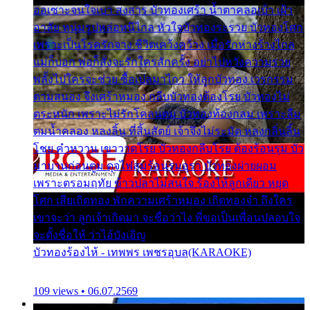
ออเซาะจนใจเบา สงสาร บัวทองเศร้า น้ำตาคลอเบ้า เฝ้า
อาลัย หนุ่มรูปหล่อหนีไกล หัวใจบัวทองระรวย บัวทองโศก
เพราะเป็นโรครักจาง ชีวิตเคว้งคว้าง เมื่อรักห่างร้างไกล
แม่ก็บอก พ่อก็สั่งจะรักใครสักครั้ง อย่าไปหวังความรวย
พลั้งไปใครจะช่วย ซื้อเปลมาไกว ให้ลูกบัวทอง เวรกรรม
ตามสนอง จึงเศร้าหมอง กลีบบัวทองต้องโรย บัวทองไม่
ตระหนัก เพราะไม่รักโคลนตม บัวทองท้องกลม เพราะลืม
ตมน้ำคลอง หลงลิ้น ที่สิ้นสัตย์ เจ้าจึงไม่ระมัด หลงกลิ่นลิ้น
โชย คำหวาน เขาวาดโรย บัวทองกลีบโรย ต้องร้อนรุม บัว
มาบานก่อนตูม ดุจไฟสุมร้อนรุมอุรา บัวทองผ่ายผอม
เพราะตรอมฤทัย ข้าวปลาไม่สนใจ ร้องไห้ลูกเดียว หยุด
โศก เสียเถิดทอง พักความเศร้าหมอง เถิดทองจ๋า ถึงใคร
เขาจะว่า ลูกเจ้าเกิดมา จะชื่อว่าไง พี่ขอเป็นเพื่อนปลอบใจ
จะตั้งชื่อให้ ว่าไอ้บังเอิญ
บัวทองร้องไห้ - เทพพร เพชรอุบล(KARAOKE)
109 views • 06.07.2569