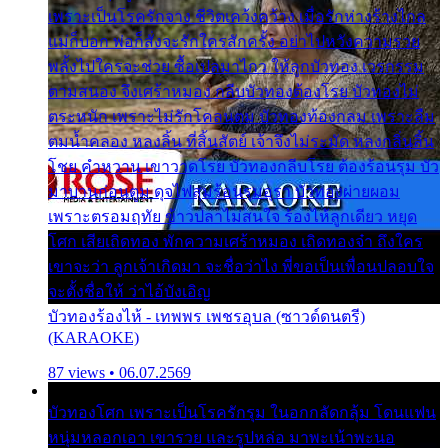
เพราะเป็นโรครักจาง ชีวิตเคว้งคว้าง เมื่อรักห่างร้างไกล
แม่ก็บอก พ่อก็สั่งจะรักใครสักครั้ง อย่าไปหวังความรวย
พลั้งไปใครจะช่วย ซื้อเปลมาไกว ให้ลูกบัวทอง เวรกรรม
ตามสนอง จึงเศร้าหมอง กลีบบัวทองต้องโรย บัวทองไม่
ตระหนัก เพราะไม่รักโคลนตม บัวทองท้องกลม เพราะลืม
ตมน้ำคลอง หลงลิ้น ที่สิ้นสัตย์ เจ้าจึงไม่ระมัด หลงกลิ่นลิ้น
โชย คำหวาน เขาวาดโรย บัวทองกลีบโรย ต้องร้อนรุม บัว
มาบานก่อนตูม ดุจไฟสุมร้อนรุมอุรา บัวทองผ่ายผอม
เพราะตรอมฤทัย ข้าวปลาไม่สนใจ ร้องไห้ลูกเดียว หยุด
โศก เสียเถิดทอง พักความเศร้าหมอง เถิดทองจ๋า ถึงใคร
เขาจะว่า ลูกเจ้าเกิดมา จะชื่อว่าไง พี่ขอเป็นเพื่อนปลอบใจ
จะตั้งชื่อให้ ว่าไอ้บังเอิญ
บัวทองร้องไห้ - เทพพร เพชรอุบล (ซาวด์ดนตรี)
(KARAOKE)
87 views • 06.07.2569
บัวทองโศก เพราะเป็นโรครักรุม ในอกกลัดกลุ้ม โดนแฟน
หนุ่มหลอกเอา เขารวย และรูปหล่อ มาพะเน้าพะนอ