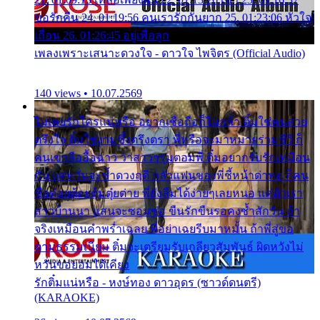
ขอรักคืน 24. 01:19:56 คนเรารักกันยาก 25. 01:23:06 หัวใจ
เถื่อน 26. 01:26:45 อยู่เพื่อลูก
เพลงเพราะเสนาะดวงใจ - ดาวใจ ไพจิตร (Official Audio)
140 views • 10.07.2569
ไม่เคยรักใครแน่หรือ อยากเชื่อถือก็ไม่กล้า ติ๋มใช่คนสวย
ตรึงใจ ติ๋มใช่งามซึ้งตรึงตรา พี่หรือจะมาหมายร่วมชีวี ก็
คนเขาลืออื้อฉาว ว่าสาวๆรุมตอมพี่ ติ๋มอยากรับรักเหมือน
กัน แต่หวั่นจะช้ำดวงฤดี กลัวแฟนของพี่ชี้หน้าด่าทอ ก็คน
ชื่อต๋อยต้อยตุ้มตุ๋ยต่าย พี่ยังลืมได้ง่ายๆเลยหนอ แค่ตัวเรา
สาวบ้านนา แสนจะซอมซ่อ ขืนรักขืนรอคงช้ำสักวัน ถ้า
จริงเหมือนคำพร่ำเฉลย พี่อย่าเฉยรีบมาหมั้น ถ้าพี่สู่ขอ
ตามธรรมเนียม ติ๋มจะเตรียมรับเกลียวสัมพันธ์ ผิดหวังไม่
หวั่นขอยอมได้เคียง
รักติ๋มแน่หรือ - หงษ์ทอง ดาวอุดร (ซาวด์ดนตรี)
(KARAOKE)