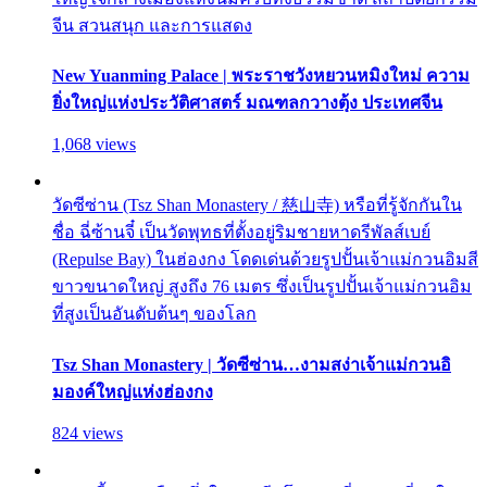
จีน สวนสนุก และการแสดง
New Yuanming Palace | พระราชวังหยวนหมิงใหม่ ความ
ยิ่งใหญ่แห่งประวัติศาสตร์ มณฑลกวางตุ้ง ประเทศจีน
1,068 views
วัดซีซ่าน (Tsz Shan Monastery / 慈山寺) หรือที่รู้จักกันใน
ชื่อ ฉี่ซ้านจี๋ เป็นวัดพุทธที่ตั้งอยู่ริมชายหาดรีพัลส์เบย์
(Repulse Bay) ในฮ่องกง โดดเด่นด้วยรูปปั้นเจ้าแม่กวนอิมสี
ขาวขนาดใหญ่ สูงถึง 76 เมตร ซึ่งเป็นรูปปั้นเจ้าแม่กวนอิม
ที่สูงเป็นอันดับต้นๆ ของโลก
Tsz Shan Monastery | วัดซีซ่าน…งามสง่าเจ้าแม่กวนอิ
มองค์ใหญ่แห่งฮ่องกง
824 views