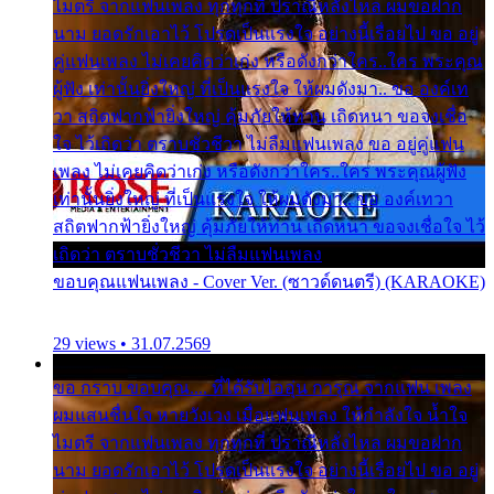
ไมตรี จากแฟนเพลง ทุกทุกที่ ปราณีหลั่งไหล ผมขอฝาก
นาม ยอดรักเอาไว้ โปรดเป็นแรงใจ อย่างนี้เรื่อยไป ขอ อยู่
คู่แฟนเพลง ไม่เคยคิดว่าเก่ง หรือดังกว่าใคร..ใคร พระคุณ
ผู้ฟัง เท่านั้นยิ่งใหญ่ ที่เป็นแรงใจ ให้ผมดังมา.. ขอ องค์เท
วา สถิตฟากฟ้ายิ่งใหญ่ คุ้มภัยให้ท่าน เถิดหนา ขอจงเชื่อ
ใจ ไว้เถิดว่า ตราบชั่วชีวา ไม่ลืมแฟนเพลง ขอ อยู่คู่แฟน
เพลง ไม่เคยคิดว่าเก่ง หรือดังกว่าใคร..ใคร พระคุณผู้ฟัง
เท่านั้นยิ่งใหญ่ ที่เป็นแรงใจ ให้ผมดังมา.. ขอ องค์เทวา
สถิตฟากฟ้ายิ่งใหญ่ คุ้มภัยให้ท่าน เถิดหนา ขอจงเชื่อใจ ไว้
เถิดว่า ตราบชั่วชีวา ไม่ลืมแฟนเพลง
ขอบคุณแฟนเพลง - Cover Ver. (ซาวด์ดนตรี) (KARAOKE)
29 views • 31.07.2569
ขอ กราบ ขอบคุณ.... ที่ได้รับไออุ่น การุณ จากแฟน เพลง
ผมแสนชื่นใจ หายวังเวง เมื่อแฟนเพลง ให้กำลังใจ น้ำใจ
ไมตรี จากแฟนเพลง ทุกทุกที่ ปราณีหลั่งไหล ผมขอฝาก
นาม ยอดรักเอาไว้ โปรดเป็นแรงใจ อย่างนี้เรื่อยไป ขอ อยู่