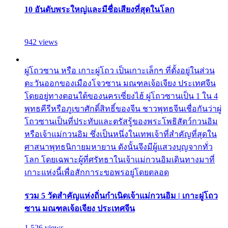
10 อันดับพระใหญ่และมีชื่อเสียงที่สุดในโลก
942 views
ผู่โถวซาน หรือ เกาะผู่โถว เป็นเกาะเล็กๆ ที่ตั้งอยู่ในส่วน
ตะวันออกของเมืองโจวซาน มณฑลเจ้อเจียง ประเทศจีน
โดยอยู่ทางตอนใต้ของนครเซี่ยงไฮ้ ผู่โถวซานเป็น 1 ใน 4
พุทธคีรีหรือภูเขาศักดิ์สิทธิ์ของจีน ชาวพุทธจีนเชื่อกันว่าผู่
โถวซานเป็นที่ประทับและตรัสรู้ของพระโพธิสัตว์กวนอิม
หรือเจ้าแม่กวนอิม ซึ่งเป็นหนึ่งในเทพเจ้าที่สำคัญที่สุดใน
ศาสนาพุทธนิกายมหายาน ดังนั้นจึงมีผู้แสวงบุญจากทั่ว
โลก โดยเฉพาะผู้ที่ศรัทธาในเจ้าแม่กวนอิมเดินทางมาที่
เกาะแห่งนี้เพื่อสักการะขอพรอยู่โดยตลอด
รวม 5 วัดสำคัญแห่งถิ่นกำเนิดเจ้าแม่กวนอิม | เกาะผู่โถว
ซาน มณฑลเจ้อเจียง ประเทศจีน
1,526 views