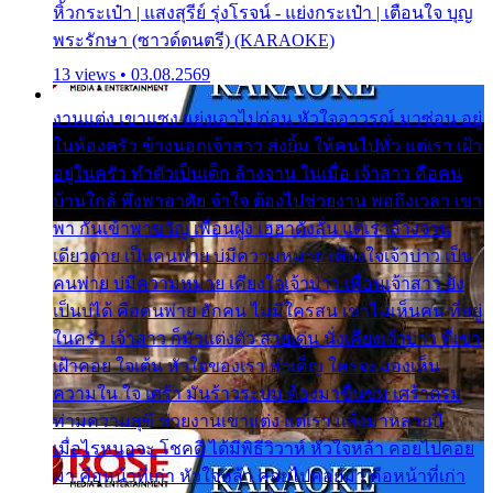
หิ้วกระเป๋า | แสงสุรีย์ รุ่งโรจน์ - แย่งกระเป๋า | เตือนใจ บุญ
พระรักษา (ซาวด์ดนตรี) (KARAOKE)
13 views • 03.08.2569
งานแต่ง เขาแซง แย่งเอาไปก่อน หัวใจอาวรณ์ มาซ่อน อยู่
ในห้องครัว ข้างนอกเจ้าสาว ส่งยิ้ม ให้คนไปทั่ว แต่เรา เฝ้า
อยู่ในครัว ทำตัวเป็นเด็ก ล้างจาน ในเมื่อ เจ้าสาว คือคน
บ้านใกล้ พึ่งพาอาศัย จำใจ ต้องไปช่วยงาน พอถึงเวลา เขา
พา กันเข้าพาขวัญ เพื่อนฝูง เฮฮาดังลั่น แต่เราล้างจาน
เดียวดาย เป็นคนพ่าย บ่มีความหมาย เคียงใจเจ้าบ่าว เป็น
คนพ่าย บ่มีความหมาย เคียงใจเจ้าบ่าว เพื่อนเจ้าสาว ยัง
เป็นบ่ได้ คือคนพ่าย ฮักคน ไม่มีใครสน เขาไม่เห็นคน ที่อยู่
ในครัว เจ้าสาว ก็มัวแต่งตัว สวยเด่น นั่งเคียงเจ้าบ่าว ที่เขา
เฝ้าคอย ใจเต้น หัวใจของเรา ลำเค็ญ ใครจะมองเห็น
ความใน ใจ เศร้า มันร้าวระบม ต้องมาขื่นขม เศร้าตรม
ท่ามความสุขี ช่วยงานเขาแต่ง แต่เรา แล้งมาหลายปี
เมื่อไรหนอจะ โชคดี ได้มีพิธีวิวาห์ หัวใจหล้า คอยไปคอย
มา คือหน้าที่เก่า หัวใจหล้า คอยไปคอยมา คือหน้าที่เก่า