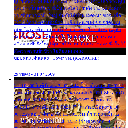
คู่แฟนเพลง ไม่เคยคิดว่าเก่ง หรือดังกว่าใคร..ใคร พระคุณ
ผู้ฟัง เท่านั้นยิ่งใหญ่ ที่เป็นแรงใจ ให้ผมดังมา.. ขอ องค์เท
วา สถิตฟากฟ้ายิ่งใหญ่ คุ้มภัยให้ท่าน เถิดหนา ขอจงเชื่อ
ใจ ไว้เถิดว่า ตราบชั่วชีวา ไม่ลืมแฟนเพลง ขอ อยู่คู่แฟน
เพลง ไม่เคยคิดว่าเก่ง หรือดังกว่าใคร..ใคร พระคุณผู้ฟัง
เท่านั้นยิ่งใหญ่ ที่เป็นแรงใจ ให้ผมดังมา.. ขอ องค์เทวา
สถิตฟากฟ้ายิ่งใหญ่ คุ้มภัยให้ท่าน เถิดหนา ขอจงเชื่อใจ ไว้
เถิดว่า ตราบชั่วชีวา ไม่ลืมแฟนเพลง
ขอบคุณแฟนเพลง - Cover Ver. (KARAOKE)
29 views • 31.07.2569
1. 00:00:00 ยินดีรับเดน 2. 00:03:44 น้ำตาอีสาน 3. 00:07:51
กิ่งทองใบหยก 4. 00:10:35 น้ำนิ่งไหลลึก 5. 00:13:49 ลานรัก
ลานเท 6. 00:17:06 จำใจจาก 7. 00:20:53 คืนฝนตก 8.
00:25:16 น้ำลงเดือนยี่ 9. 00:28:47 โสนน้อยเรือนงาม 10.
00:32:29 ตอไม้ที่ตายแล้ว 11. 00:35:41 น้ำกรดแช่เย็น 12.
00:39:08 อยากฟังซ้ำ 13. 00:42:32 รู้ว่าเขาหลอก 14.