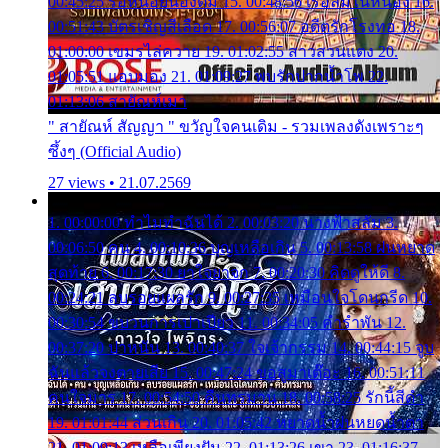
00:45:25 รอหน่อยน้องติ๋ม 15. 00:48:56 เรือล่มในหนอง 16.
00:51:43 บัตรเชิญสีเลือด 17. 00:56:07 อดีตรักโรงทอ 18.
01:00:00 เขมรไล่ควาย 19. 01:02:55 สาวสวนแตง 20.
01:05:51 แอบมอง 21. 01:09:27 พบรักปากน้ำโพ 22.
01:13:06 สายัณห์เมา
" สายัณห์ สัญญา " ขวัญใจคนเดิม - รวมเพลงดังเพราะๆ
ซึ้งๆ (Official Audio)
27 views • 21.07.2569
1. 00:00:00 ทำไมทำฉันได้ 2. 00:03:20 นางฟ้าสลัม 3.
00:06:50 คน 4. 00:10:36 บุญเหลือเกิน 5. 00:13:58 ฝนหยาด
สุดท้าย 6. 00:17:30 ยาใจยาจก 7. 00:20:30 คิดดูให้ดี 8.
00:24:21 ลบรอยแผลรัก 9. 00:27:35 เหมือนใจโดนกรีด 10.
00:30:54 ขบวนการเปาเปียว 11. 00:34:05 คำรำพัน 12.
00:37:20 ปาหนัน 13. 00:40:37 ใจเจ้ากรรม 14. 00:44:15 จูบ
ฉันแล้วจงตายเสีย 15. 00:47:24 ขอสูมาเต๊อะ 16. 00:51:11
คนใจมาร 17. 00:54:50 คืนทรมาน 18. 00:58:25 รักนี้สีดำ
19. 01:01:44 ส่วนเกิน 20. 01:05:42 หยาดน้ำฝนหยดน้ำตา
21. 01:09:13 เหลือเพียงฝัน 22. 01:13:26 เขา 23. 01:16:37