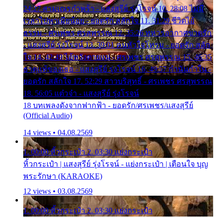
24:27 สามเณรกำพร้า - แสงสุรีย์ รุ่งโรจน์ 10. 28:08 ไม่มี
เวลาไปหาเมียน้อย - ยอดรัก สลักใจ 11. 31:29 ชีวิตไอ้
ธรรม - ศรเพชร ศรสุพรรณ 12. 35:26 ทหารอากาศขาดรัก
- แสงสุรีย์ รุ่งโรจน์ 13. 39:01 คนหัวใจโทรม - ยอดรัก สลัก
ใจ 14. 42:49 ไอ้หวังตายแน่ - ศรเพชร ศรสุพรรณ 15. 46:35
ธาตุแท้ของเธอ - แสงสุรีย์ รุ่งโรจน์ 16. 49:57 กำนันกำใน -
ยอดรัก สลักใจ 17. 52:29 สาวบริสุทธิ์ - ศรเพชร ศรสุพรรณ
18. 56:05 แต๋วจ๋า - แสงสุรีย์ รุ่งโรจน์
18 บทเพลงดังจากฟากฟ้า - ยอดรัก/ศรเพชร/แสงสุรีย์
(Official Audio)
14 views • 04.08.2569
1. 00:00 หิ้วกระเป๋า 2. 03:30 แย่งกระเป๋า
หิ้วกระเป๋า | แสงสุรีย์ รุ่งโรจน์ - แย่งกระเป๋า | เตือนใจ บุญ
พระรักษา (KARAOKE)
12 views • 03.08.2569
1. 00:00 หิ้วกระเป๋า 2. 03:30 แย่งกระเป๋า