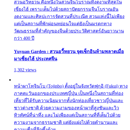
สวนอวี้หยวน คือหนึ่งในสวนจีนโบราณที่งดงามที่สุดใน
เซี่ยงไฮ้ เพราะเต็มไปด้วยสถาปัตยกรรมจีนโบราณอัน
งดงามและศิลปะการจัดสวนที่ประณีต สวนแห่งนี้ไม่เพียง
แต่เป็นสถานที่พักผ่อนหย่อนใจแต่ยังเป็นมรดกทาง
วัฒนธรรมที่สำคัญของจีนด้วยประวัติศาสตร์อันยาวนาน
กว่า 400 ปี
Yuyuan Garden : สวนอวี้หยวน จุดเช็กอินห้ามพลาดเมื่อ
มาเซี่ยงไฮ้ ประเทศจีน
1,302 views
หน้าผาโทจินโบ (Tojinbo) ตั้งอยู่ในจังหวัดฟุกุอิ (Fukui) ทาง
ภาคตะวันออกของประเทศญี่ปุ่น เป็นหนึ่งในสถานที่ท่อง
เที่ยวที่ได้รับความนิยมจากทั้งนักท่องเที่ยวชาวญี่ปุ่นและ
ชาวต่างชาติ ด้วยความงามของหน้าผาที่สูงชันและวิว
ทิวทัศน์ที่น่าทึ่ง และไม่เพียงแต่เป็นสถานที่ที่เต็มไปด้วย
ความงามจากธรรมชาติ แต่ยังแฝงไปด้วยตำนานและ
ความเชื่อที่ลึกซึ้งด้วย