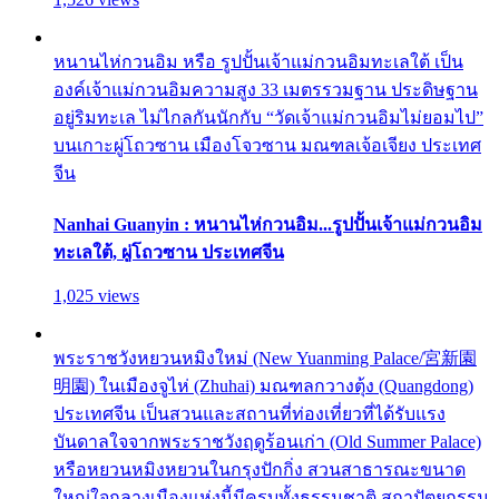
หนานไห่กวนอิม หรือ รูปปั้นเจ้าแม่กวนอิมทะเลใต้ เป็น
องค์เจ้าแม่กวนอิมความสูง 33 เมตรรวมฐาน ประดิษฐาน
อยู่ริมทะเล ไม่ไกลกันนักกับ “วัดเจ้าแม่กวนอิมไม่ยอมไป”
บนเกาะผู่โถวซาน เมืองโจวซาน มณฑลเจ้อเจียง ประเทศ
จีน
Nanhai Guanyin : หนานไห่กวนอิม...รูปปั้นเจ้าแม่กวนอิม
ทะเลใต้, ผู่โถวซาน ประเทศจีน
1,025 views
พระราชวังหยวนหมิงใหม่ (New Yuanming Palace/宮新園
明園) ในเมืองจูไห่ (Zhuhai) มณฑลกวางตุ้ง (Quangdong)
ประเทศจีน เป็นสวนและสถานที่ท่องเที่ยวที่ได้รับแรง
บันดาลใจจากพระราชวังฤดูร้อนเก่า (Old Summer Palace)
หรือหยวนหมิงหยวนในกรุงปักกิ่ง สวนสาธารณะขนาด
ใหญ่ใจกลางเมืองแห่งนี้มีครบทั้งธรรมชาติ สถาปัตยกรรม