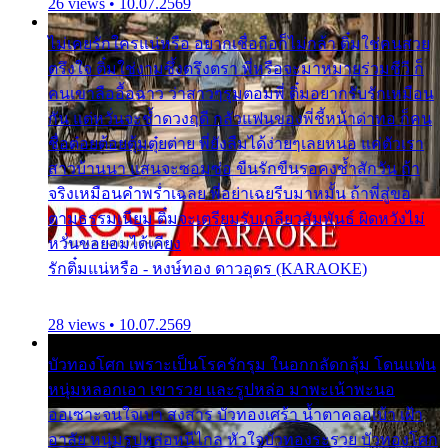
26 views • 10.07.2569
ไม่เคยรักใครแน่หรือ อยากเชื่อถือก็ไม่กล้า ติ๋มใช่คนสวย
ตรึงใจ ติ๋มใช่งามซึ้งตรึงตรา พี่หรือจะมาหมายร่วมชีวี ก็
คนเขาลืออื้อฉาว ว่าสาวๆรุมตอมพี่ ติ๋มอยากรับรักเหมือน
กัน แต่หวั่นจะช้ำดวงฤดี กลัวแฟนของพี่ชี้หน้าด่าทอ ก็คน
ชื่อต๋อยต้อยตุ้มตุ๋ยต่าย พี่ยังลืมได้ง่ายๆเลยหนอ แค่ตัวเรา
สาวบ้านนา แสนจะซอมซ่อ ขืนรักขืนรอคงช้ำสักวัน ถ้า
จริงเหมือนคำพร่ำเฉลย พี่อย่าเฉยรีบมาหมั้น ถ้าพี่สู่ขอ
ตามธรรมเนียม ติ๋มจะเตรียมรับเกลียวสัมพันธ์ ผิดหวังไม่
หวั่นขอยอมได้เคียง
รักติ๋มแน่หรือ - หงษ์ทอง ดาวอุดร (KARAOKE)
28 views • 10.07.2569
บัวทองโศก เพราะเป็นโรครักรุม ในอกกลัดกลุ้ม โดนแฟน
หนุ่มหลอกเอา เขารวย และรูปหล่อ มาพะเน้าพะนอ
ออเซาะจนใจเบา สงสาร บัวทองเศร้า น้ำตาคลอเบ้า เฝ้า
อาลัย หนุ่มรูปหล่อหนีไกล หัวใจบัวทองระรวย บัวทองโศก