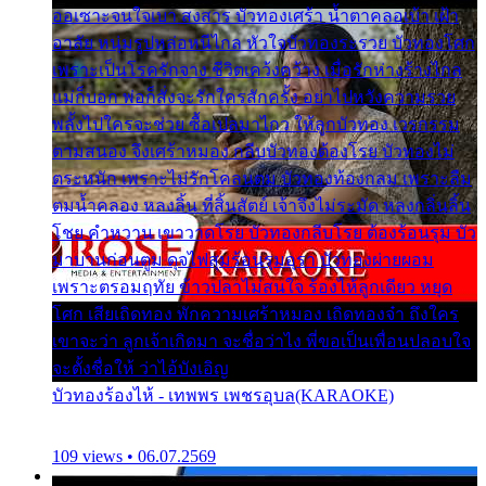
ออเซาะจนใจเบา สงสาร บัวทองเศร้า น้ำตาคลอเบ้า เฝ้า
อาลัย หนุ่มรูปหล่อหนีไกล หัวใจบัวทองระรวย บัวทองโศก
เพราะเป็นโรครักจาง ชีวิตเคว้งคว้าง เมื่อรักห่างร้างไกล
แม่ก็บอก พ่อก็สั่งจะรักใครสักครั้ง อย่าไปหวังความรวย
พลั้งไปใครจะช่วย ซื้อเปลมาไกว ให้ลูกบัวทอง เวรกรรม
ตามสนอง จึงเศร้าหมอง กลีบบัวทองต้องโรย บัวทองไม่
ตระหนัก เพราะไม่รักโคลนตม บัวทองท้องกลม เพราะลืม
ตมน้ำคลอง หลงลิ้น ที่สิ้นสัตย์ เจ้าจึงไม่ระมัด หลงกลิ่นลิ้น
โชย คำหวาน เขาวาดโรย บัวทองกลีบโรย ต้องร้อนรุม บัว
มาบานก่อนตูม ดุจไฟสุมร้อนรุมอุรา บัวทองผ่ายผอม
เพราะตรอมฤทัย ข้าวปลาไม่สนใจ ร้องไห้ลูกเดียว หยุด
โศก เสียเถิดทอง พักความเศร้าหมอง เถิดทองจ๋า ถึงใคร
เขาจะว่า ลูกเจ้าเกิดมา จะชื่อว่าไง พี่ขอเป็นเพื่อนปลอบใจ
จะตั้งชื่อให้ ว่าไอ้บังเอิญ
บัวทองร้องไห้ - เทพพร เพชรอุบล(KARAOKE)
109 views • 06.07.2569