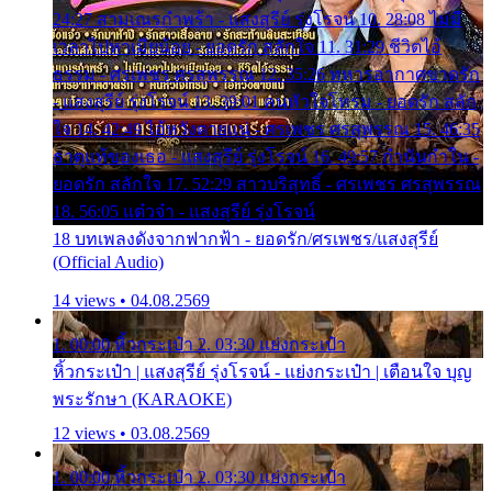
24:27 สามเณรกำพร้า - แสงสุรีย์ รุ่งโรจน์ 10. 28:08 ไม่มี
เวลาไปหาเมียน้อย - ยอดรัก สลักใจ 11. 31:29 ชีวิตไอ้
ธรรม - ศรเพชร ศรสุพรรณ 12. 35:26 ทหารอากาศขาดรัก
- แสงสุรีย์ รุ่งโรจน์ 13. 39:01 คนหัวใจโทรม - ยอดรัก สลัก
ใจ 14. 42:49 ไอ้หวังตายแน่ - ศรเพชร ศรสุพรรณ 15. 46:35
ธาตุแท้ของเธอ - แสงสุรีย์ รุ่งโรจน์ 16. 49:57 กำนันกำใน -
ยอดรัก สลักใจ 17. 52:29 สาวบริสุทธิ์ - ศรเพชร ศรสุพรรณ
18. 56:05 แต๋วจ๋า - แสงสุรีย์ รุ่งโรจน์
18 บทเพลงดังจากฟากฟ้า - ยอดรัก/ศรเพชร/แสงสุรีย์
(Official Audio)
14 views • 04.08.2569
1. 00:00 หิ้วกระเป๋า 2. 03:30 แย่งกระเป๋า
หิ้วกระเป๋า | แสงสุรีย์ รุ่งโรจน์ - แย่งกระเป๋า | เตือนใจ บุญ
พระรักษา (KARAOKE)
12 views • 03.08.2569
1. 00:00 หิ้วกระเป๋า 2. 03:30 แย่งกระเป๋า