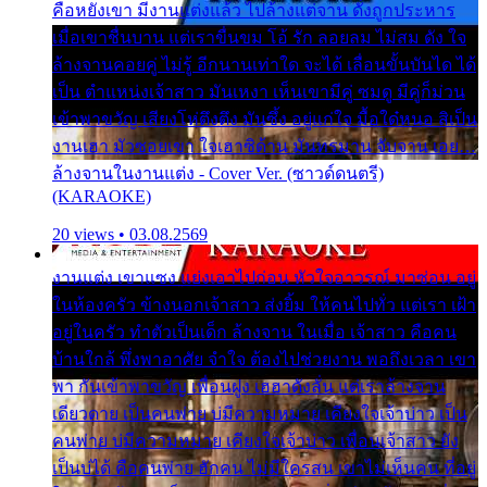
คือหยังเขา มีงานแต่งแล้ว ไปล้างแต่จาน ดั่งถูกประหาร
เมื่อเขาชื่นบาน แต่เราขื่นขม โอ้ รัก ลอยลม ไม่สม ดัง ใจ
ล้างจานคอยคู่ ไม่รู้ อีกนานเท่าใด จะได้ เลื่อนขั้นบันได ได้
เป็น ตำแหน่งเจ้าสาว มันเหงา เห็นเขามีคู่ ซมดู มีคู่ก็ม่วน
เข้าพาขวัญ เสียงโห่ตึงตึง มันซึ้ง อยู่แก่ใจ มื้อใด๋หนอ สิเป็น
งานเฮา มัวซอยเขา ใจเฮาซิด้าน มันทรมาน จับจาน เอย…
ล้างจานในงานแต่ง - Cover Ver. (ซาวด์ดนตรี)
(KARAOKE)
20 views • 03.08.2569
งานแต่ง เขาแซง แย่งเอาไปก่อน หัวใจอาวรณ์ มาซ่อน อยู่
ในห้องครัว ข้างนอกเจ้าสาว ส่งยิ้ม ให้คนไปทั่ว แต่เรา เฝ้า
อยู่ในครัว ทำตัวเป็นเด็ก ล้างจาน ในเมื่อ เจ้าสาว คือคน
บ้านใกล้ พึ่งพาอาศัย จำใจ ต้องไปช่วยงาน พอถึงเวลา เขา
พา กันเข้าพาขวัญ เพื่อนฝูง เฮฮาดังลั่น แต่เราล้างจาน
เดียวดาย เป็นคนพ่าย บ่มีความหมาย เคียงใจเจ้าบ่าว เป็น
คนพ่าย บ่มีความหมาย เคียงใจเจ้าบ่าว เพื่อนเจ้าสาว ยัง
เป็นบ่ได้ คือคนพ่าย ฮักคน ไม่มีใครสน เขาไม่เห็นคน ที่อยู่