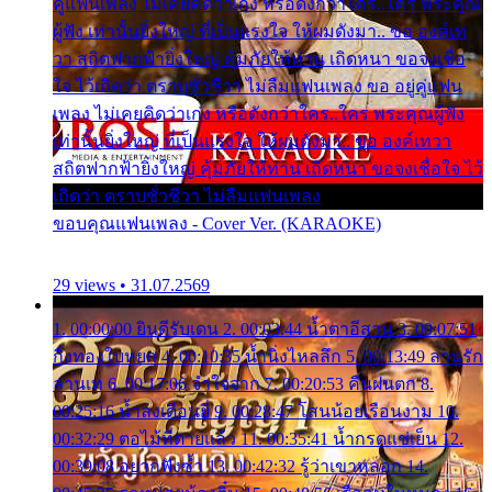
คู่แฟนเพลง ไม่เคยคิดว่าเก่ง หรือดังกว่าใคร..ใคร พระคุณ
ผู้ฟัง เท่านั้นยิ่งใหญ่ ที่เป็นแรงใจ ให้ผมดังมา.. ขอ องค์เท
วา สถิตฟากฟ้ายิ่งใหญ่ คุ้มภัยให้ท่าน เถิดหนา ขอจงเชื่อ
ใจ ไว้เถิดว่า ตราบชั่วชีวา ไม่ลืมแฟนเพลง ขอ อยู่คู่แฟน
เพลง ไม่เคยคิดว่าเก่ง หรือดังกว่าใคร..ใคร พระคุณผู้ฟัง
เท่านั้นยิ่งใหญ่ ที่เป็นแรงใจ ให้ผมดังมา.. ขอ องค์เทวา
สถิตฟากฟ้ายิ่งใหญ่ คุ้มภัยให้ท่าน เถิดหนา ขอจงเชื่อใจ ไว้
เถิดว่า ตราบชั่วชีวา ไม่ลืมแฟนเพลง
ขอบคุณแฟนเพลง - Cover Ver. (KARAOKE)
29 views • 31.07.2569
1. 00:00:00 ยินดีรับเดน 2. 00:03:44 น้ำตาอีสาน 3. 00:07:51
กิ่งทองใบหยก 4. 00:10:35 น้ำนิ่งไหลลึก 5. 00:13:49 ลานรัก
ลานเท 6. 00:17:06 จำใจจาก 7. 00:20:53 คืนฝนตก 8.
00:25:16 น้ำลงเดือนยี่ 9. 00:28:47 โสนน้อยเรือนงาม 10.
00:32:29 ตอไม้ที่ตายแล้ว 11. 00:35:41 น้ำกรดแช่เย็น 12.
00:39:08 อยากฟังซ้ำ 13. 00:42:32 รู้ว่าเขาหลอก 14.