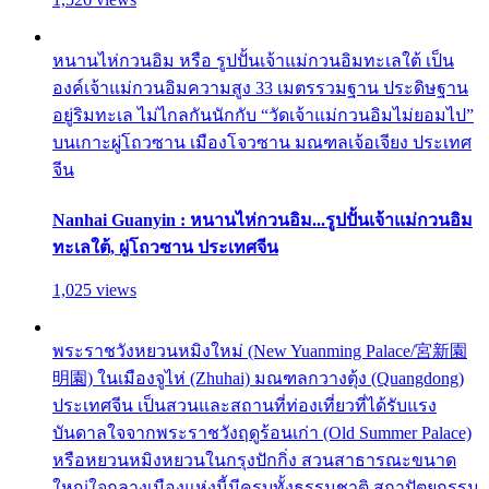
หนานไห่กวนอิม หรือ รูปปั้นเจ้าแม่กวนอิมทะเลใต้ เป็น
องค์เจ้าแม่กวนอิมความสูง 33 เมตรรวมฐาน ประดิษฐาน
อยู่ริมทะเล ไม่ไกลกันนักกับ “วัดเจ้าแม่กวนอิมไม่ยอมไป”
บนเกาะผู่โถวซาน เมืองโจวซาน มณฑลเจ้อเจียง ประเทศ
จีน
Nanhai Guanyin : หนานไห่กวนอิม...รูปปั้นเจ้าแม่กวนอิม
ทะเลใต้, ผู่โถวซาน ประเทศจีน
1,025 views
พระราชวังหยวนหมิงใหม่ (New Yuanming Palace/宮新園
明園) ในเมืองจูไห่ (Zhuhai) มณฑลกวางตุ้ง (Quangdong)
ประเทศจีน เป็นสวนและสถานที่ท่องเที่ยวที่ได้รับแรง
บันดาลใจจากพระราชวังฤดูร้อนเก่า (Old Summer Palace)
หรือหยวนหมิงหยวนในกรุงปักกิ่ง สวนสาธารณะขนาด
ใหญ่ใจกลางเมืองแห่งนี้มีครบทั้งธรรมชาติ สถาปัตยกรรม