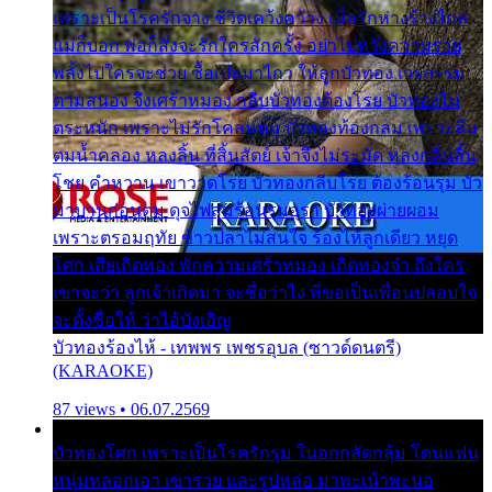
เพราะเป็นโรครักจาง ชีวิตเคว้งคว้าง เมื่อรักห่างร้างไกล
แม่ก็บอก พ่อก็สั่งจะรักใครสักครั้ง อย่าไปหวังความรวย
พลั้งไปใครจะช่วย ซื้อเปลมาไกว ให้ลูกบัวทอง เวรกรรม
ตามสนอง จึงเศร้าหมอง กลีบบัวทองต้องโรย บัวทองไม่
ตระหนัก เพราะไม่รักโคลนตม บัวทองท้องกลม เพราะลืม
ตมน้ำคลอง หลงลิ้น ที่สิ้นสัตย์ เจ้าจึงไม่ระมัด หลงกลิ่นลิ้น
โชย คำหวาน เขาวาดโรย บัวทองกลีบโรย ต้องร้อนรุม บัว
มาบานก่อนตูม ดุจไฟสุมร้อนรุมอุรา บัวทองผ่ายผอม
เพราะตรอมฤทัย ข้าวปลาไม่สนใจ ร้องไห้ลูกเดียว หยุด
โศก เสียเถิดทอง พักความเศร้าหมอง เถิดทองจ๋า ถึงใคร
เขาจะว่า ลูกเจ้าเกิดมา จะชื่อว่าไง พี่ขอเป็นเพื่อนปลอบใจ
จะตั้งชื่อให้ ว่าไอ้บังเอิญ
บัวทองร้องไห้ - เทพพร เพชรอุบล (ซาวด์ดนตรี)
(KARAOKE)
87 views • 06.07.2569
บัวทองโศก เพราะเป็นโรครักรุม ในอกกลัดกลุ้ม โดนแฟน
หนุ่มหลอกเอา เขารวย และรูปหล่อ มาพะเน้าพะนอ