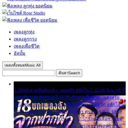
เพลงลูกทุ่ง
เพลงลูกกรุง
เพลงเพื่อชีวิต
อัลบั้ม
เพลงทั้งหมด
Music All
ค้นหา
Search
1. 00:00 สามสิบยังแจ๋ว - ยอดรัก สลักใจ 2. 02:49 รักมาห้าปี
- ศรเพชร ศรสุพรรณ 3. 05:57 รักสาวเสื้อลาย - แสงสุรีย์
รุ่งโรจน์ 4. 09:51 รักสะท้านดินสะเทือน - ยอดรัก สลักใจ 5.
12:23 มอเตอร์ไซค์ทำหล่น - ศรเพชร ศรสุพรรณ 6. 14:49
หิ้วกระเป๋า - แสงสุรีย์ รุ่งโรจน์ 7. 17:57 รักเผื่อเลือก - ยอด
รัก สลักใจ 8. 21:21 น้ำตาไอ้หนุ่ม - ศรเพชร ศรสุพรรณ 9.