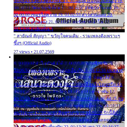
00:45:25 รอหน่อยน้องติ๋ม 15. 00:48:56 เรือล่มในหนอง 16.
00:51:43 บัตรเชิญสีเลือด 17. 00:56:07 อดีตรักโรงทอ 18.
01:00:00 เขมรไล่ควาย 19. 01:02:55 สาวสวนแตง 20.
01:05:51 แอบมอง 21. 01:09:27 พบรักปากน้ำโพ 22.
01:13:06 สายัณห์เมา
" สายัณห์ สัญญา " ขวัญใจคนเดิม - รวมเพลงดังเพราะๆ
ซึ้งๆ (Official Audio)
27 views • 21.07.2569
1. 00:00:00 ทำไมทำฉันได้ 2. 00:03:20 นางฟ้าสลัม 3.
00:06:50 คน 4. 00:10:36 บุญเหลือเกิน 5. 00:13:58 ฝนหยาด
สุดท้าย 6. 00:17:30 ยาใจยาจก 7. 00:20:30 คิดดูให้ดี 8.
00:24:21 ลบรอยแผลรัก 9. 00:27:35 เหมือนใจโดนกรีด 10.
00:30:54 ขบวนการเปาเปียว 11. 00:34:05 คำรำพัน 12.
00:37:20 ปาหนัน 13. 00:40:37 ใจเจ้ากรรม 14. 00:44:15 จูบ
ฉันแล้วจงตายเสีย 15. 00:47:24 ขอสูมาเต๊อะ 16. 00:51:11
คนใจมาร 17. 00:54:50 คืนทรมาน 18. 00:58:25 รักนี้สีดำ
19. 01:01:44 ส่วนเกิน 20. 01:05:42 หยาดน้ำฝนหยดน้ำตา
21. 01:09:13 เหลือเพียงฝัน 22. 01:13:26 เขา 23. 01:16:37