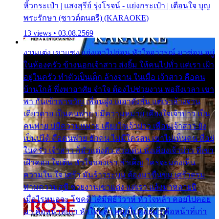
หิ้วกระเป๋า | แสงสุรีย์ รุ่งโรจน์ - แย่งกระเป๋า | เตือนใจ บุญ
พระรักษา (ซาวด์ดนตรี) (KARAOKE)
13 views • 03.08.2569
งานแต่ง เขาแซง แย่งเอาไปก่อน หัวใจอาวรณ์ มาซ่อน อยู่
ในห้องครัว ข้างนอกเจ้าสาว ส่งยิ้ม ให้คนไปทั่ว แต่เรา เฝ้า
อยู่ในครัว ทำตัวเป็นเด็ก ล้างจาน ในเมื่อ เจ้าสาว คือคน
บ้านใกล้ พึ่งพาอาศัย จำใจ ต้องไปช่วยงาน พอถึงเวลา เขา
พา กันเข้าพาขวัญ เพื่อนฝูง เฮฮาดังลั่น แต่เราล้างจาน
เดียวดาย เป็นคนพ่าย บ่มีความหมาย เคียงใจเจ้าบ่าว เป็น
คนพ่าย บ่มีความหมาย เคียงใจเจ้าบ่าว เพื่อนเจ้าสาว ยัง
เป็นบ่ได้ คือคนพ่าย ฮักคน ไม่มีใครสน เขาไม่เห็นคน ที่อยู่
ในครัว เจ้าสาว ก็มัวแต่งตัว สวยเด่น นั่งเคียงเจ้าบ่าว ที่เขา
เฝ้าคอย ใจเต้น หัวใจของเรา ลำเค็ญ ใครจะมองเห็น
ความใน ใจ เศร้า มันร้าวระบม ต้องมาขื่นขม เศร้าตรม
ท่ามความสุขี ช่วยงานเขาแต่ง แต่เรา แล้งมาหลายปี
เมื่อไรหนอจะ โชคดี ได้มีพิธีวิวาห์ หัวใจหล้า คอยไปคอย
มา คือหน้าที่เก่า หัวใจหล้า คอยไปคอยมา คือหน้าที่เก่า