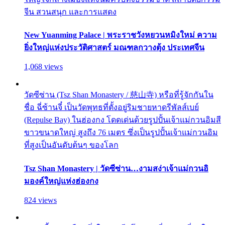
จีน สวนสนุก และการแสดง
New Yuanming Palace | พระราชวังหยวนหมิงใหม่ ความ
ยิ่งใหญ่แห่งประวัติศาสตร์ มณฑลกวางตุ้ง ประเทศจีน
1,068 views
วัดซีซ่าน (Tsz Shan Monastery / 慈山寺) หรือที่รู้จักกันใน
ชื่อ ฉี่ซ้านจี๋ เป็นวัดพุทธที่ตั้งอยู่ริมชายหาดรีพัลส์เบย์
(Repulse Bay) ในฮ่องกง โดดเด่นด้วยรูปปั้นเจ้าแม่กวนอิมสี
ขาวขนาดใหญ่ สูงถึง 76 เมตร ซึ่งเป็นรูปปั้นเจ้าแม่กวนอิม
ที่สูงเป็นอันดับต้นๆ ของโลก
Tsz Shan Monastery | วัดซีซ่าน…งามสง่าเจ้าแม่กวนอิ
มองค์ใหญ่แห่งฮ่องกง
824 views