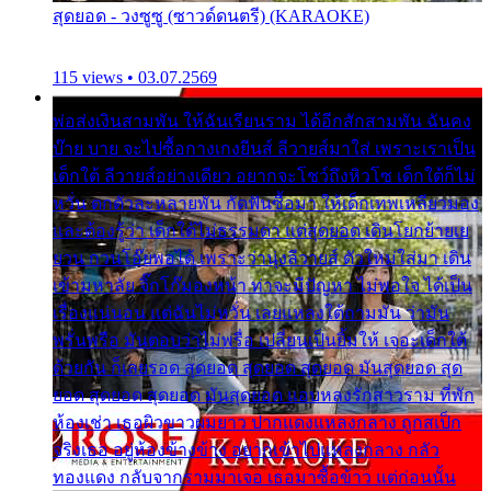
สุดยอด - วงซูซู (ซาวด์ดนตรี) (KARAOKE)
115 views • 03.07.2569
พ่อส่งเงินสามพัน ให้ฉันเรียนราม ได้อีกสักสามพัน ฉันคง
บ๊าย บาย จะไปซื้อกางเกงยีนส์ ลีวายส์มาใส่ เพราะเราเป็น
เด็กใต้ ลีวายส์อย่างเดียว อยากจะโชว์ถึงหิวโซ เด็กใต้ก็ไม่
หวั่น ตกตัวละหลายพัน กัดฟันซื้อมา ให้เด็กเทพเหลียวมอง
และต้องรู้ว่า เด็กใต้ไม่ธรรมดา แต่สุดยอด เดินโยกย้ายเย
ยวน กวนโอ๊ยพอได้ เพราะว่านุ่งลีวายส์ ตัวใหม่ใส่มา เดิน
เข้ามหาลัย จิ๊กโก๊มองหน้า ท่าจะมีปัญหา ไม่พอใจ ได้เป็น
เรื่องแน่นอน แต่ฉันไม่หวั่น เลยแหลงใต้ถามมัน ว่ามัน
พรั่นพรือ มันตอบว่าไม่พรื่อ เปลี่ยนเป็นยิ้มให้ เจอะเด็กใต้
ด้วยกัน ก็เลยรอด สุดยอด สุดยอด สุดยอด มันสุดยอด สุด
ยอด สุดยอด สุดยอด มันสุดยอด แอบหลงรักสาวราม ที่พัก
ห้องเช่า เธอผิวขาวผมยาว ปากแดงแหลงกลาง ถูกสเป็ก
จริงเธอ อยู่ห้องข้างข้าง อยากเข้าไปแหลงกลาง กลัว
ทองแดง กลับจากรามมาเจอ เธอมาซื้อข้าว แต่ก่อนนั้น