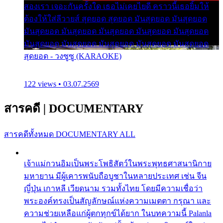
สองเรา เจอะกันครั้งใด เธอไม่เคยไยดี คราวนี้เธอยิ้มให้
ต้องให้ใส่ลีวายส์ สุดยอด สุดยอด มันสุดยอด มันสุดยอด
มันสุดยอด มันสุดยอด มันสุดยอด มันสุดยอด มันสุดยอด
มันสุดยอด มันสุดยอด มันสุดยอด มันสุดยอด มันสุดยอด
สุดยอด - วงซูซู (KARAOKE)
122 views • 03.07.2569
สารคดี
|
DOCUMENTARY
สารคดีทั้งหมด
DOCUMENTARY ALL
เจ้าแม่กวนอิมเป็นพระโพธิสัตว์ในพระพุทธศาสนานิกาย
มหายาน มีผู้เคารพนับถือบูชาในหลายประเทศ เช่น จีน
ญี่ปุ่น เกาหลี เวียดนาม รวมทั้งไทย โดยมีความเชื่อว่า
พระองค์ทรงเป็นสัญลักษณ์แห่งความเมตตา กรุณา และ
ความช่วยเหลือแก่ผู้ตกทุกข์ได้ยาก ในบทความนี้ Palanla