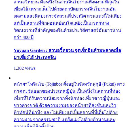
สวนอวี้หยวน คือหนึ่งในสวนจีนโบราณที่งดงามที่สุดใน
เซี่ยงไฮ้ เพราะเต็มไปด้วยสถาปัตยกรรมจีนโบราณอัน
งดงามและศิลปะการจัดสวนที่ประณีต สวนแห่งนี้ไม่เพียง
แต่เป็นสถานที่พักผ่อนหย่อนใจแต่ยังเป็นมรดกทาง
วัฒนธรรมที่สำคัญของจีนด้วยประวัติศาสตร์อันยาวนาน
กว่า 400 ปี
Yuyuan Garden : สวนอวี้หยวน จุดเช็กอินห้ามพลาดเมื่อ
มาเซี่ยงไฮ้ ประเทศจีน
1,302 views
หน้าผาโทจินโบ (Tojinbo) ตั้งอยู่ในจังหวัดฟุกุอิ (Fukui) ทาง
ภาคตะวันออกของประเทศญี่ปุ่น เป็นหนึ่งในสถานที่ท่อง
เที่ยวที่ได้รับความนิยมจากทั้งนักท่องเที่ยวชาวญี่ปุ่นและ
ชาวต่างชาติ ด้วยความงามของหน้าผาที่สูงชันและวิว
ทิวทัศน์ที่น่าทึ่ง และไม่เพียงแต่เป็นสถานที่ที่เต็มไปด้วย
ความงามจากธรรมชาติ แต่ยังแฝงไปด้วยตำนานและ
ความเชื่อที่ลึกซึ้งด้วย