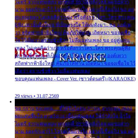
ไมตรี จากแฟนเพลง ทุกทุกที่ ปราณีหลั่งไหล ผมขอฝาก
นาม ยอดรักเอาไว้ โปรดเป็นแรงใจ อย่างนี้เรื่อยไป ขอ อยู่
คู่แฟนเพลง ไม่เคยคิดว่าเก่ง หรือดังกว่าใคร..ใคร พระคุณ
ผู้ฟัง เท่านั้นยิ่งใหญ่ ที่เป็นแรงใจ ให้ผมดังมา.. ขอ องค์เท
วา สถิตฟากฟ้ายิ่งใหญ่ คุ้มภัยให้ท่าน เถิดหนา ขอจงเชื่อ
ใจ ไว้เถิดว่า ตราบชั่วชีวา ไม่ลืมแฟนเพลง ขอ อยู่คู่แฟน
เพลง ไม่เคยคิดว่าเก่ง หรือดังกว่าใคร..ใคร พระคุณผู้ฟัง
เท่านั้นยิ่งใหญ่ ที่เป็นแรงใจ ให้ผมดังมา.. ขอ องค์เทวา
สถิตฟากฟ้ายิ่งใหญ่ คุ้มภัยให้ท่าน เถิดหนา ขอจงเชื่อใจ ไว้
เถิดว่า ตราบชั่วชีวา ไม่ลืมแฟนเพลง
ขอบคุณแฟนเพลง - Cover Ver. (ซาวด์ดนตรี) (KARAOKE)
29 views • 31.07.2569
ขอ กราบ ขอบคุณ.... ที่ได้รับไออุ่น การุณ จากแฟน เพลง
ผมแสนชื่นใจ หายวังเวง เมื่อแฟนเพลง ให้กำลังใจ น้ำใจ
ไมตรี จากแฟนเพลง ทุกทุกที่ ปราณีหลั่งไหล ผมขอฝาก
นาม ยอดรักเอาไว้ โปรดเป็นแรงใจ อย่างนี้เรื่อยไป ขอ อยู่