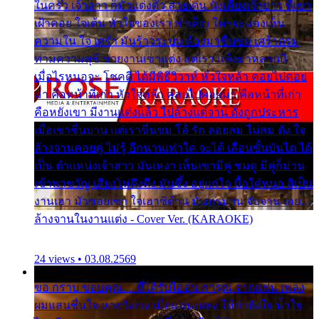
ในครัว เจ้าสาว ก็มัวแต่งตัว สวยเด่น นั่งเคียงเจ้าบ่าว ที่เขา
เฝ้าคอย ใจเต้น หัวใจของเรา ลำเค็ญ ใครจะมองเห็น
ความใน ใจ เศร้า มันร้าวระบม ต้องมาขื่นขม เศร้าตรม
ท่ามความสุขี ช่วยงานเขาแต่ง แต่เรา แล้งมาหลายปี
เมื่อไรหนอจะ โชคดี ได้มีพิธีวิวาห์ หัวใจหล้า คอยไปคอย
มา คือหน้าที่เก่า หัวใจหล้า คอยไปคอยมา คือหน้าที่เก่า
คือหยังเขา มีงานแต่งแล้ว ไปล้างแต่จาน ดั่งถูกประหาร
เมื่อเขาชื่นบาน แต่เราขื่นขม โอ้ รัก ลอยลม ไม่สม ดัง ใจ
ล้างจานคอยคู่ ไม่รู้ อีกนานเท่าใด จะได้ เลื่อนขั้นบันได ได้
เป็น ตำแหน่งเจ้าสาว มันเหงา เห็นเขามีคู่ ซมดู มีคู่ก็ม่วน
เข้าพาขวัญ เสียงโห่ตึงตึง มันซึ้ง อยู่แก่ใจ มื้อใด๋หนอ สิเป็น
งานเฮา มัวซอยเขา ใจเฮาซิด้าน มันทรมาน จับจาน เอย…
ล้างจานในงานแต่ง - Cover Ver. (KARAOKE)
24 views • 03.08.2569
ขอ กราบ ขอบคุณ.... ที่ได้รับไออุ่น การุณ จากแฟน เพลง
ผมแสนชื่นใจ หายวังเวง เมื่อแฟนเพลง ให้กำลังใจ น้ำใจ