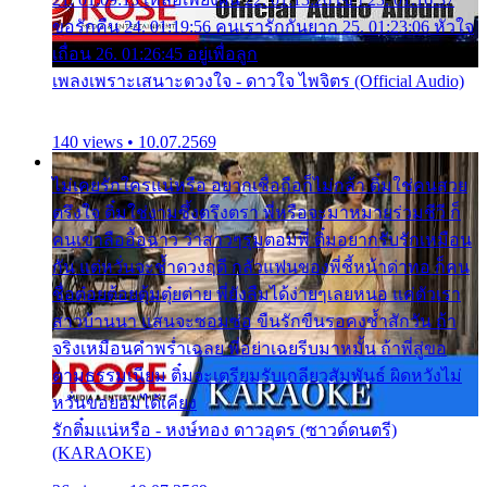
ขอรักคืน 24. 01:19:56 คนเรารักกันยาก 25. 01:23:06 หัวใจ
เถื่อน 26. 01:26:45 อยู่เพื่อลูก
เพลงเพราะเสนาะดวงใจ - ดาวใจ ไพจิตร (Official Audio)
140 views • 10.07.2569
ไม่เคยรักใครแน่หรือ อยากเชื่อถือก็ไม่กล้า ติ๋มใช่คนสวย
ตรึงใจ ติ๋มใช่งามซึ้งตรึงตรา พี่หรือจะมาหมายร่วมชีวี ก็
คนเขาลืออื้อฉาว ว่าสาวๆรุมตอมพี่ ติ๋มอยากรับรักเหมือน
กัน แต่หวั่นจะช้ำดวงฤดี กลัวแฟนของพี่ชี้หน้าด่าทอ ก็คน
ชื่อต๋อยต้อยตุ้มตุ๋ยต่าย พี่ยังลืมได้ง่ายๆเลยหนอ แค่ตัวเรา
สาวบ้านนา แสนจะซอมซ่อ ขืนรักขืนรอคงช้ำสักวัน ถ้า
จริงเหมือนคำพร่ำเฉลย พี่อย่าเฉยรีบมาหมั้น ถ้าพี่สู่ขอ
ตามธรรมเนียม ติ๋มจะเตรียมรับเกลียวสัมพันธ์ ผิดหวังไม่
หวั่นขอยอมได้เคียง
รักติ๋มแน่หรือ - หงษ์ทอง ดาวอุดร (ซาวด์ดนตรี)
(KARAOKE)