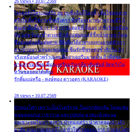
26 views • 10.07.2569
ไม่เคยรักใครแน่หรือ อยากเชื่อถือก็ไม่กล้า ติ๋มใช่คนสวย
ตรึงใจ ติ๋มใช่งามซึ้งตรึงตรา พี่หรือจะมาหมายร่วมชีวี ก็
คนเขาลืออื้อฉาว ว่าสาวๆรุมตอมพี่ ติ๋มอยากรับรักเหมือน
กัน แต่หวั่นจะช้ำดวงฤดี กลัวแฟนของพี่ชี้หน้าด่าทอ ก็คน
ชื่อต๋อยต้อยตุ้มตุ๋ยต่าย พี่ยังลืมได้ง่ายๆเลยหนอ แค่ตัวเรา
สาวบ้านนา แสนจะซอมซ่อ ขืนรักขืนรอคงช้ำสักวัน ถ้า
จริงเหมือนคำพร่ำเฉลย พี่อย่าเฉยรีบมาหมั้น ถ้าพี่สู่ขอ
ตามธรรมเนียม ติ๋มจะเตรียมรับเกลียวสัมพันธ์ ผิดหวังไม่
หวั่นขอยอมได้เคียง
รักติ๋มแน่หรือ - หงษ์ทอง ดาวอุดร (KARAOKE)
28 views • 10.07.2569
บัวทองโศก เพราะเป็นโรครักรุม ในอกกลัดกลุ้ม โดนแฟน
หนุ่มหลอกเอา เขารวย และรูปหล่อ มาพะเน้าพะนอ
ออเซาะจนใจเบา สงสาร บัวทองเศร้า น้ำตาคลอเบ้า เฝ้า
อาลัย หนุ่มรูปหล่อหนีไกล หัวใจบัวทองระรวย บัวทองโศก