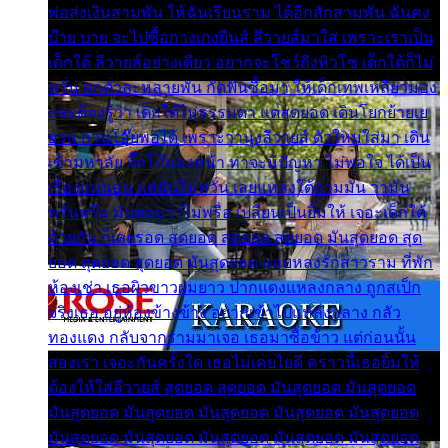
พ่อส่งเงินสามพัน ให้ฉันเรียนราม ได้อีกสักสามพัน ฉันคง
บ๊าย บาย จะไปซื้อกางเกงยีนส์ ลีวายส์มาใส่ เพราะเราเป็น
เด็กใต้ ลีวายส์อย่างเดียว อยากจะโชว์ถึงหิวโซ เด็กใต้ก็ไม่
หวั่น ตกตัวละหลายพัน กัดฟันซื้อมา ให้เด็กเทพเหลียวมอง
และต้องรู้ว่า เด็กใต้ไม่ธรรมดา แต่สุดยอด เดินโยกย้ายเย
ยวน กวนโอ๊ยพอได้ เพราะว่านุ่งลีวายส์ ตัวใหม่ใส่มา เดิน
เข้ามหาลัย จิ๊กโก๊มองหน้า ท่าจะมีปัญหา ไม่พอใจ ได้เป็น
เรื่องแน่นอน แต่ฉันไม่หวั่น เลยแหลงใต้ถามมัน ว่ามัน
พรั่นพรือ มันตอบว่าไม่พรื่อ เปลี่ยนเป็นยิ้มให้ เจอะเด็กใต้
ด้วยกัน ก็เลยรอด สุดยอด สุดยอด สุดยอด มันสุดยอด สุด
ยอด สุดยอด สุดยอด มันสุดยอด แอบหลงรักสาวราม ที่พัก
ห้องเช่า เธอผิวขาวผมยาว ปากแดงแหลงกลาง ถูกสเป็ก
จริงเธอ อยู่ห้องข้างข้าง อยากเข้าไปแหลงกลาง กลัว
ทองแดง กลับจากรามมาเจอ เธอมาซื้อข้าว แต่ก่อนนั้น
สองเรา เจอะกันครั้งใด เธอไม่เคยไยดี คราวนี้เธอยิ้มให้
ต้องให้ใส่ลีวายส์ สุดยอด สุดยอด มันสุดยอด มันสุดยอด
มันสุดยอด มันสุดยอด มันสุดยอด มันสุดยอด มันสุดยอด
มันสุดยอด มันสุดยอด มันสุดยอด มันสุดยอด มันสุดยอด