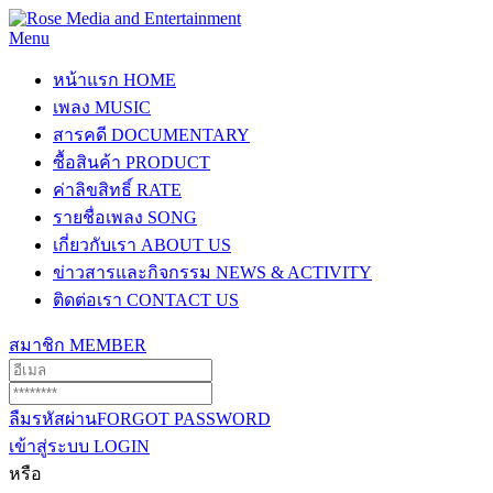
Menu
หน้าแรก
HOME
เพลง
MUSIC
สารคดี
DOCUMENTARY
ซื้อสินค้า
PRODUCT
ค่าลิขสิทธิ์
RATE
รายชื่อเพลง
SONG
เกี่ยวกับเรา
ABOUT US
ข่าวสารและกิจกรรม
NEWS & ACTIVITY
ติดต่อเรา
CONTACT US
สมาชิก
MEMBER
ลืมรหัสผ่าน
FORGOT PASSWORD
เข้าสู่ระบบ
LOGIN
หรือ