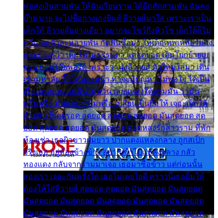
พ่อส่งเงินสามพัน ให้ฉันเรียนราม ได้อีกสักสามพัน ฉันคง
บ๊าย บาย จะไปซื้อกางเกงยีนส์ ลีวายส์มาใส่ เพราะเราเป็น
เด็กใต้ ลีวายส์อย่างเดียว อยากจะโชว์ถึงหิวโซ เด็กใต้ก็ไม่
หวั่น ตกตัวละหลายพัน กัดฟันซื้อมา ให้เด็กเทพเหลียวมอง
และต้องรู้ว่า เด็กใต้ไม่ธรรมดา แต่สุดยอด เดินโยกย้ายเย
ยวน กวนโอ๊ยพอได้ เพราะว่านุ่งลีวายส์ ตัวใหม่ใส่มา เดิน
เข้ามหาลัย จิ๊กโก๊มองหน้า ท่าจะมีปัญหา ไม่พอใจ ได้เป็น
เรื่องแน่นอน แต่ฉันไม่หวั่น เลยแหลงใต้ถามมัน ว่ามัน
พรั่นพรือ มันตอบว่าไม่พรื่อ เปลี่ยนเป็นยิ้มให้ เจอะเด็กใต้
ด้วยกัน ก็เลยรอด สุดยอด สุดยอด สุดยอด มันสุดยอด สุด
ยอด สุดยอด สุดยอด มันสุดยอด แอบหลงรักสาวราม ที่พัก
ห้องเช่า เธอผิวขาวผมยาว ปากแดงแหลงกลาง ถูกสเป็ก
จริงเธอ อยู่ห้องข้างข้าง อยากเข้าไปแหลงกลาง กลัว
ทองแดง กลับจากรามมาเจอ เธอมาซื้อข้าว แต่ก่อนนั้น
สองเรา เจอะกันครั้งใด เธอไม่เคยไยดี คราวนี้เธอยิ้มให้
ต้องให้ใส่ลีวายส์ สุดยอด สุดยอด มันสุดยอด มันสุดยอด
มันสุดยอด มันสุดยอด มันสุดยอด มันสุดยอด มันสุดยอด
มันสุดยอด มันสุดยอด มันสุดยอด มันสุดยอด มันสุดยอด