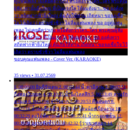
คู่แฟนเพลง ไม่เคยคิดว่าเก่ง หรือดังกว่าใคร..ใคร พระคุณ
ผู้ฟัง เท่านั้นยิ่งใหญ่ ที่เป็นแรงใจ ให้ผมดังมา.. ขอ องค์เท
วา สถิตฟากฟ้ายิ่งใหญ่ คุ้มภัยให้ท่าน เถิดหนา ขอจงเชื่อ
ใจ ไว้เถิดว่า ตราบชั่วชีวา ไม่ลืมแฟนเพลง ขอ อยู่คู่แฟน
เพลง ไม่เคยคิดว่าเก่ง หรือดังกว่าใคร..ใคร พระคุณผู้ฟัง
เท่านั้นยิ่งใหญ่ ที่เป็นแรงใจ ให้ผมดังมา.. ขอ องค์เทวา
สถิตฟากฟ้ายิ่งใหญ่ คุ้มภัยให้ท่าน เถิดหนา ขอจงเชื่อใจ ไว้
เถิดว่า ตราบชั่วชีวา ไม่ลืมแฟนเพลง
ขอบคุณแฟนเพลง - Cover Ver. (KARAOKE)
35 views • 31.07.2569
1. 00:00:00 ยินดีรับเดน 2. 00:03:44 น้ำตาอีสาน 3. 00:07:51
กิ่งทองใบหยก 4. 00:10:35 น้ำนิ่งไหลลึก 5. 00:13:49 ลานรัก
ลานเท 6. 00:17:06 จำใจจาก 7. 00:20:53 คืนฝนตก 8.
00:25:16 น้ำลงเดือนยี่ 9. 00:28:47 โสนน้อยเรือนงาม 10.
00:32:29 ตอไม้ที่ตายแล้ว 11. 00:35:41 น้ำกรดแช่เย็น 12.
00:39:08 อยากฟังซ้ำ 13. 00:42:32 รู้ว่าเขาหลอก 14.