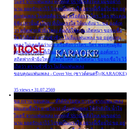
ไมตรี จากแฟนเพลง ทุกทุกที่ ปราณีหลั่งไหล ผมขอฝาก
นาม ยอดรักเอาไว้ โปรดเป็นแรงใจ อย่างนี้เรื่อยไป ขอ อยู่
คู่แฟนเพลง ไม่เคยคิดว่าเก่ง หรือดังกว่าใคร..ใคร พระคุณ
ผู้ฟัง เท่านั้นยิ่งใหญ่ ที่เป็นแรงใจ ให้ผมดังมา.. ขอ องค์เท
วา สถิตฟากฟ้ายิ่งใหญ่ คุ้มภัยให้ท่าน เถิดหนา ขอจงเชื่อ
ใจ ไว้เถิดว่า ตราบชั่วชีวา ไม่ลืมแฟนเพลง ขอ อยู่คู่แฟน
เพลง ไม่เคยคิดว่าเก่ง หรือดังกว่าใคร..ใคร พระคุณผู้ฟัง
เท่านั้นยิ่งใหญ่ ที่เป็นแรงใจ ให้ผมดังมา.. ขอ องค์เทวา
สถิตฟากฟ้ายิ่งใหญ่ คุ้มภัยให้ท่าน เถิดหนา ขอจงเชื่อใจ ไว้
เถิดว่า ตราบชั่วชีวา ไม่ลืมแฟนเพลง
ขอบคุณแฟนเพลง - Cover Ver. (ซาวด์ดนตรี) (KARAOKE)
35 views • 31.07.2569
ขอ กราบ ขอบคุณ.... ที่ได้รับไออุ่น การุณ จากแฟน เพลง
ผมแสนชื่นใจ หายวังเวง เมื่อแฟนเพลง ให้กำลังใจ น้ำใจ
ไมตรี จากแฟนเพลง ทุกทุกที่ ปราณีหลั่งไหล ผมขอฝาก
นาม ยอดรักเอาไว้ โปรดเป็นแรงใจ อย่างนี้เรื่อยไป ขอ อยู่