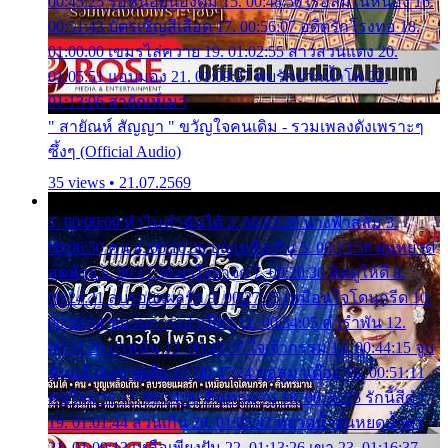
00:45:25 รอหน่อยน้องติ๋ม 15. 00:48:56 เรือล่มในหนอง 16.
00:51:43 บัตรเชิญสีเลือด 17. 00:56:07 อดีตรักโรงทอ 18.
01:00:00 เขมรไล่ควาย 19. 01:02:55 สาวสวนแตง 20.
01:05:51 แอบมอง 21. 01:09:27 พบรักปากน้ำโพ 22.
01:13:06 สายัณห์เมา
" สายัณห์ สัญญา " ขวัญใจคนเดิม - รวมเพลงดังเพราะๆ
ซึ้งๆ (Official Audio)
35 views • 21.07.2569
1. 00:00:00 ทำไมทำฉันได้ 2. 00:03:20 นางฟ้าสลัม 3.
00:06:50 คน 4. 00:10:36 บุญเหลือเกิน 5. 00:13:58 ฝนหยาด
สุดท้าย 6. 00:17:30 ยาใจยาจก 7. 00:20:30 คิดดูให้ดี 8.
00:24:21 ลบรอยแผลรัก 9. 00:27:35 เหมือนใจโดนกรีด 10.
00:30:54 ขบวนการเปาเปียว 11. 00:34:05 คำรำพัน 12.
00:37:20 ปาหนัน 13. 00:40:37 ใจเจ้ากรรม 14. 00:44:15 จูบ
ฉันแล้วจงตายเสีย 15. 00:47:24 ขอสูมาเต๊อะ 16. 00:51:11
คนใจมาร 17. 00:54:50 คืนทรมาน 18. 00:58:25 รักนี้สีดำ
19. 01:01:44 ส่วนเกิน 20. 01:05:42 หยาดน้ำฝนหยดน้ำตา
21. 01:09:13 เหลือเพียงฝัน 22. 01:13:26 เขา 23. 01:16:37