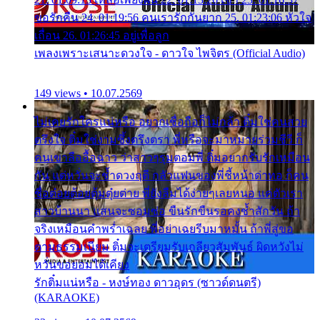
ขอรักคืน 24. 01:19:56 คนเรารักกันยาก 25. 01:23:06 หัวใจ
เถื่อน 26. 01:26:45 อยู่เพื่อลูก
เพลงเพราะเสนาะดวงใจ - ดาวใจ ไพจิตร (Official Audio)
149 views • 10.07.2569
ไม่เคยรักใครแน่หรือ อยากเชื่อถือก็ไม่กล้า ติ๋มใช่คนสวย
ตรึงใจ ติ๋มใช่งามซึ้งตรึงตรา พี่หรือจะมาหมายร่วมชีวี ก็
คนเขาลืออื้อฉาว ว่าสาวๆรุมตอมพี่ ติ๋มอยากรับรักเหมือน
กัน แต่หวั่นจะช้ำดวงฤดี กลัวแฟนของพี่ชี้หน้าด่าทอ ก็คน
ชื่อต๋อยต้อยตุ้มตุ๋ยต่าย พี่ยังลืมได้ง่ายๆเลยหนอ แค่ตัวเรา
สาวบ้านนา แสนจะซอมซ่อ ขืนรักขืนรอคงช้ำสักวัน ถ้า
จริงเหมือนคำพร่ำเฉลย พี่อย่าเฉยรีบมาหมั้น ถ้าพี่สู่ขอ
ตามธรรมเนียม ติ๋มจะเตรียมรับเกลียวสัมพันธ์ ผิดหวังไม่
หวั่นขอยอมได้เคียง
รักติ๋มแน่หรือ - หงษ์ทอง ดาวอุดร (ซาวด์ดนตรี)
(KARAOKE)