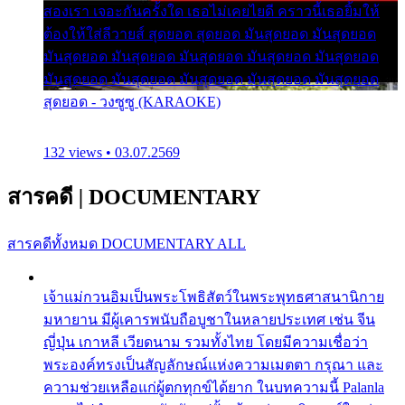
สองเรา เจอะกันครั้งใด เธอไม่เคยไยดี คราวนี้เธอยิ้มให้
ต้องให้ใส่ลีวายส์ สุดยอด สุดยอด มันสุดยอด มันสุดยอด
มันสุดยอด มันสุดยอด มันสุดยอด มันสุดยอด มันสุดยอด
มันสุดยอด มันสุดยอด มันสุดยอด มันสุดยอด มันสุดยอด
สุดยอด - วงซูซู (KARAOKE)
132 views • 03.07.2569
สารคดี
|
DOCUMENTARY
สารคดีทั้งหมด
DOCUMENTARY ALL
เจ้าแม่กวนอิมเป็นพระโพธิสัตว์ในพระพุทธศาสนานิกาย
มหายาน มีผู้เคารพนับถือบูชาในหลายประเทศ เช่น จีน
ญี่ปุ่น เกาหลี เวียดนาม รวมทั้งไทย โดยมีความเชื่อว่า
พระองค์ทรงเป็นสัญลักษณ์แห่งความเมตตา กรุณา และ
ความช่วยเหลือแก่ผู้ตกทุกข์ได้ยาก ในบทความนี้ Palanla