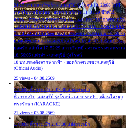
24:27 สามเณรกำพร้า - แสงสุรีย์ รุ่งโรจน์ 10. 28:08 ไม่มี
เวลาไปหาเมียน้อย - ยอดรัก สลักใจ 11. 31:29 ชีวิตไอ้
ธรรม - ศรเพชร ศรสุพรรณ 12. 35:26 ทหารอากาศขาดรัก
- แสงสุรีย์ รุ่งโรจน์ 13. 39:01 คนหัวใจโทรม - ยอดรัก สลัก
ใจ 14. 42:49 ไอ้หวังตายแน่ - ศรเพชร ศรสุพรรณ 15. 46:35
ธาตุแท้ของเธอ - แสงสุรีย์ รุ่งโรจน์ 16. 49:57 กำนันกำใน -
ยอดรัก สลักใจ 17. 52:29 สาวบริสุทธิ์ - ศรเพชร ศรสุพรรณ
18. 56:05 แต๋วจ๋า - แสงสุรีย์ รุ่งโรจน์
18 บทเพลงดังจากฟากฟ้า - ยอดรัก/ศรเพชร/แสงสุรีย์
(Official Audio)
25 views • 04.08.2569
1. 00:00 หิ้วกระเป๋า 2. 03:30 แย่งกระเป๋า
หิ้วกระเป๋า | แสงสุรีย์ รุ่งโรจน์ - แย่งกระเป๋า | เตือนใจ บุญ
พระรักษา (KARAOKE)
21 views • 03.08.2569
1. 00:00 หิ้วกระเป๋า 2. 03:30 แย่งกระเป๋า