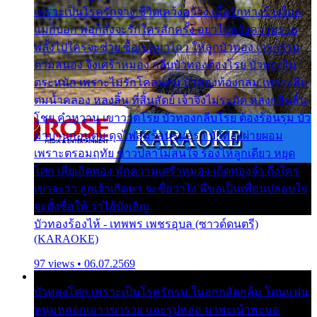
เพราะเป็นโรครักจาง ชีวิตเคว้งคว้าง เมื่อรักห่างร้างไกล
แม่ก็บอก พ่อก็สั่งจะรักใครสักครั้ง อย่าไปหวังความรวย
พลั้งไปใครจะช่วย ซื้อเปลมาไกว ให้ลูกบัวทอง เวรกรรม
ตามสนอง จึงเศร้าหมอง กลีบบัวทองต้องโรย บัวทองไม่
ตระหนัก เพราะไม่รักโคลนตม บัวทองท้องกลม เพราะลืม
ตมน้ำคลอง หลงลิ้น ที่สิ้นสัตย์ เจ้าจึงไม่ระมัด หลงกลิ่นลิ้น
โชย คำหวาน เขาวาดโรย บัวทองกลีบโรย ต้องร้อนรุม บัว
มาบานก่อนตูม ดุจไฟสุมร้อนรุมอุรา บัวทองผ่ายผอม
เพราะตรอมฤทัย ข้าวปลาไม่สนใจ ร้องไห้ลูกเดียว หยุด
โศก เสียเถิดทอง พักความเศร้าหมอง เถิดทองจ๋า ถึงใคร
เขาจะว่า ลูกเจ้าเกิดมา จะชื่อว่าไง พี่ขอเป็นเพื่อนปลอบใจ
จะตั้งชื่อให้ ว่าไอ้บังเอิญ
บัวทองร้องไห้ - เทพพร เพชรอุบล (ซาวด์ดนตรี)
(KARAOKE)
97 views • 06.07.2569
บัวทองโศก เพราะเป็นโรครักรุม ในอกกลัดกลุ้ม โดนแฟน
หนุ่มหลอกเอา เขารวย และรูปหล่อ มาพะเน้าพะนอ