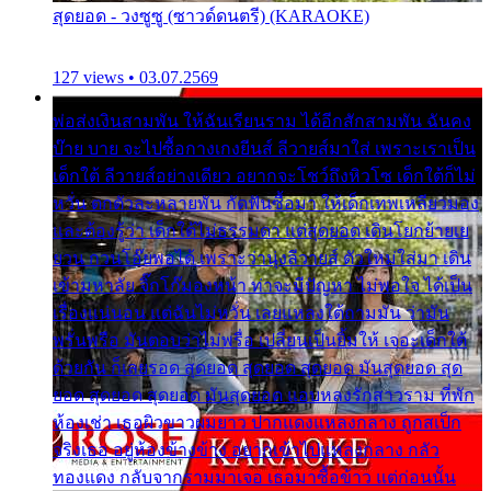
สุดยอด - วงซูซู (ซาวด์ดนตรี) (KARAOKE)
127 views • 03.07.2569
พ่อส่งเงินสามพัน ให้ฉันเรียนราม ได้อีกสักสามพัน ฉันคง
บ๊าย บาย จะไปซื้อกางเกงยีนส์ ลีวายส์มาใส่ เพราะเราเป็น
เด็กใต้ ลีวายส์อย่างเดียว อยากจะโชว์ถึงหิวโซ เด็กใต้ก็ไม่
หวั่น ตกตัวละหลายพัน กัดฟันซื้อมา ให้เด็กเทพเหลียวมอง
และต้องรู้ว่า เด็กใต้ไม่ธรรมดา แต่สุดยอด เดินโยกย้ายเย
ยวน กวนโอ๊ยพอได้ เพราะว่านุ่งลีวายส์ ตัวใหม่ใส่มา เดิน
เข้ามหาลัย จิ๊กโก๊มองหน้า ท่าจะมีปัญหา ไม่พอใจ ได้เป็น
เรื่องแน่นอน แต่ฉันไม่หวั่น เลยแหลงใต้ถามมัน ว่ามัน
พรั่นพรือ มันตอบว่าไม่พรื่อ เปลี่ยนเป็นยิ้มให้ เจอะเด็กใต้
ด้วยกัน ก็เลยรอด สุดยอด สุดยอด สุดยอด มันสุดยอด สุด
ยอด สุดยอด สุดยอด มันสุดยอด แอบหลงรักสาวราม ที่พัก
ห้องเช่า เธอผิวขาวผมยาว ปากแดงแหลงกลาง ถูกสเป็ก
จริงเธอ อยู่ห้องข้างข้าง อยากเข้าไปแหลงกลาง กลัว
ทองแดง กลับจากรามมาเจอ เธอมาซื้อข้าว แต่ก่อนนั้น