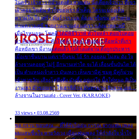
ในครัว เจ้าสาว ก็มัวแต่งตัว สวยเด่น นั่งเคียงเจ้าบ่าว ที่เขา
เฝ้าคอย ใจเต้น หัวใจของเรา ลำเค็ญ ใครจะมองเห็น
ความใน ใจ เศร้า มันร้าวระบม ต้องมาขื่นขม เศร้าตรม
ท่ามความสุขี ช่วยงานเขาแต่ง แต่เรา แล้งมาหลายปี
เมื่อไรหนอจะ โชคดี ได้มีพิธีวิวาห์ หัวใจหล้า คอยไปคอย
มา คือหน้าที่เก่า หัวใจหล้า คอยไปคอยมา คือหน้าที่เก่า
คือหยังเขา มีงานแต่งแล้ว ไปล้างแต่จาน ดั่งถูกประหาร
เมื่อเขาชื่นบาน แต่เราขื่นขม โอ้ รัก ลอยลม ไม่สม ดัง ใจ
ล้างจานคอยคู่ ไม่รู้ อีกนานเท่าใด จะได้ เลื่อนขั้นบันได ได้
เป็น ตำแหน่งเจ้าสาว มันเหงา เห็นเขามีคู่ ซมดู มีคู่ก็ม่วน
เข้าพาขวัญ เสียงโห่ตึงตึง มันซึ้ง อยู่แก่ใจ มื้อใด๋หนอ สิเป็น
งานเฮา มัวซอยเขา ใจเฮาซิด้าน มันทรมาน จับจาน เอย…
ล้างจานในงานแต่ง - Cover Ver. (KARAOKE)
33 views • 03.08.2569
ขอ กราบ ขอบคุณ.... ที่ได้รับไออุ่น การุณ จากแฟน เพลง
ผมแสนชื่นใจ หายวังเวง เมื่อแฟนเพลง ให้กำลังใจ น้ำใจ