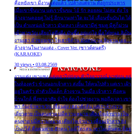
คือหยังเขา มีงานแต่งแล้ว ไปล้างแต่จาน ดั่งถูกประหาร
เมื่อเขาชื่นบาน แต่เราขื่นขม โอ้ รัก ลอยลม ไม่สม ดัง ใจ
ล้างจานคอยคู่ ไม่รู้ อีกนานเท่าใด จะได้ เลื่อนขั้นบันได ได้
เป็น ตำแหน่งเจ้าสาว มันเหงา เห็นเขามีคู่ ซมดู มีคู่ก็ม่วน
เข้าพาขวัญ เสียงโห่ตึงตึง มันซึ้ง อยู่แก่ใจ มื้อใด๋หนอ สิเป็น
งานเฮา มัวซอยเขา ใจเฮาซิด้าน มันทรมาน จับจาน เอย…
ล้างจานในงานแต่ง - Cover Ver. (ซาวด์ดนตรี)
(KARAOKE)
30 views • 03.08.2569
งานแต่ง เขาแซง แย่งเอาไปก่อน หัวใจอาวรณ์ มาซ่อน อยู่
ในห้องครัว ข้างนอกเจ้าสาว ส่งยิ้ม ให้คนไปทั่ว แต่เรา เฝ้า
อยู่ในครัว ทำตัวเป็นเด็ก ล้างจาน ในเมื่อ เจ้าสาว คือคน
บ้านใกล้ พึ่งพาอาศัย จำใจ ต้องไปช่วยงาน พอถึงเวลา เขา
พา กันเข้าพาขวัญ เพื่อนฝูง เฮฮาดังลั่น แต่เราล้างจาน
เดียวดาย เป็นคนพ่าย บ่มีความหมาย เคียงใจเจ้าบ่าว เป็น
คนพ่าย บ่มีความหมาย เคียงใจเจ้าบ่าว เพื่อนเจ้าสาว ยัง
เป็นบ่ได้ คือคนพ่าย ฮักคน ไม่มีใครสน เขาไม่เห็นคน ที่อยู่