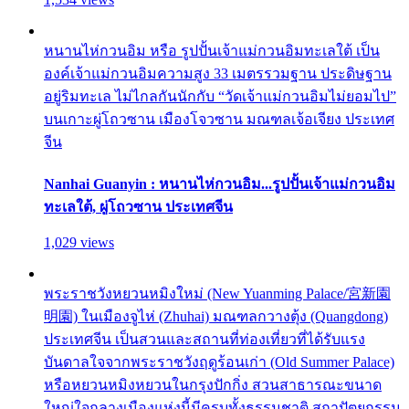
หนานไห่กวนอิม หรือ รูปปั้นเจ้าแม่กวนอิมทะเลใต้ เป็น
องค์เจ้าแม่กวนอิมความสูง 33 เมตรรวมฐาน ประดิษฐาน
อยู่ริมทะเล ไม่ไกลกันนักกับ “วัดเจ้าแม่กวนอิมไม่ยอมไป”
บนเกาะผู่โถวซาน เมืองโจวซาน มณฑลเจ้อเจียง ประเทศ
จีน
Nanhai Guanyin : หนานไห่กวนอิม...รูปปั้นเจ้าแม่กวนอิม
ทะเลใต้, ผู่โถวซาน ประเทศจีน
1,029 views
พระราชวังหยวนหมิงใหม่ (New Yuanming Palace/宮新園
明園) ในเมืองจูไห่ (Zhuhai) มณฑลกวางตุ้ง (Quangdong)
ประเทศจีน เป็นสวนและสถานที่ท่องเที่ยวที่ได้รับแรง
บันดาลใจจากพระราชวังฤดูร้อนเก่า (Old Summer Palace)
หรือหยวนหมิงหยวนในกรุงปักกิ่ง สวนสาธารณะขนาด
ใหญ่ใจกลางเมืองแห่งนี้มีครบทั้งธรรมชาติ สถาปัตยกรรม