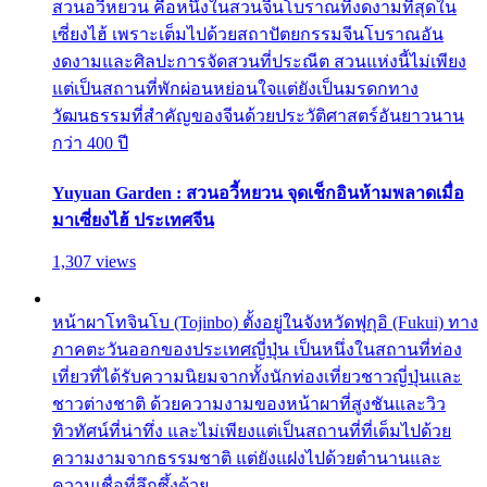
สวนอวี้หยวน คือหนึ่งในสวนจีนโบราณที่งดงามที่สุดใน
เซี่ยงไฮ้ เพราะเต็มไปด้วยสถาปัตยกรรมจีนโบราณอัน
งดงามและศิลปะการจัดสวนที่ประณีต สวนแห่งนี้ไม่เพียง
แต่เป็นสถานที่พักผ่อนหย่อนใจแต่ยังเป็นมรดกทาง
วัฒนธรรมที่สำคัญของจีนด้วยประวัติศาสตร์อันยาวนาน
กว่า 400 ปี
Yuyuan Garden : สวนอวี้หยวน จุดเช็กอินห้ามพลาดเมื่อ
มาเซี่ยงไฮ้ ประเทศจีน
1,307 views
หน้าผาโทจินโบ (Tojinbo) ตั้งอยู่ในจังหวัดฟุกุอิ (Fukui) ทาง
ภาคตะวันออกของประเทศญี่ปุ่น เป็นหนึ่งในสถานที่ท่อง
เที่ยวที่ได้รับความนิยมจากทั้งนักท่องเที่ยวชาวญี่ปุ่นและ
ชาวต่างชาติ ด้วยความงามของหน้าผาที่สูงชันและวิว
ทิวทัศน์ที่น่าทึ่ง และไม่เพียงแต่เป็นสถานที่ที่เต็มไปด้วย
ความงามจากธรรมชาติ แต่ยังแฝงไปด้วยตำนานและ
ความเชื่อที่ลึกซึ้งด้วย