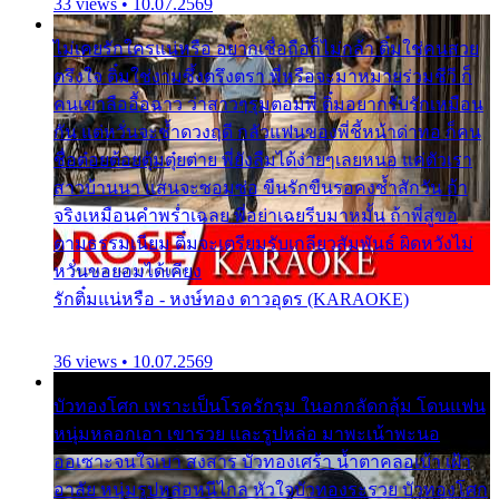
33 views • 10.07.2569
ไม่เคยรักใครแน่หรือ อยากเชื่อถือก็ไม่กล้า ติ๋มใช่คนสวย
ตรึงใจ ติ๋มใช่งามซึ้งตรึงตรา พี่หรือจะมาหมายร่วมชีวี ก็
คนเขาลืออื้อฉาว ว่าสาวๆรุมตอมพี่ ติ๋มอยากรับรักเหมือน
กัน แต่หวั่นจะช้ำดวงฤดี กลัวแฟนของพี่ชี้หน้าด่าทอ ก็คน
ชื่อต๋อยต้อยตุ้มตุ๋ยต่าย พี่ยังลืมได้ง่ายๆเลยหนอ แค่ตัวเรา
สาวบ้านนา แสนจะซอมซ่อ ขืนรักขืนรอคงช้ำสักวัน ถ้า
จริงเหมือนคำพร่ำเฉลย พี่อย่าเฉยรีบมาหมั้น ถ้าพี่สู่ขอ
ตามธรรมเนียม ติ๋มจะเตรียมรับเกลียวสัมพันธ์ ผิดหวังไม่
หวั่นขอยอมได้เคียง
รักติ๋มแน่หรือ - หงษ์ทอง ดาวอุดร (KARAOKE)
36 views • 10.07.2569
บัวทองโศก เพราะเป็นโรครักรุม ในอกกลัดกลุ้ม โดนแฟน
หนุ่มหลอกเอา เขารวย และรูปหล่อ มาพะเน้าพะนอ
ออเซาะจนใจเบา สงสาร บัวทองเศร้า น้ำตาคลอเบ้า เฝ้า
อาลัย หนุ่มรูปหล่อหนีไกล หัวใจบัวทองระรวย บัวทองโศก