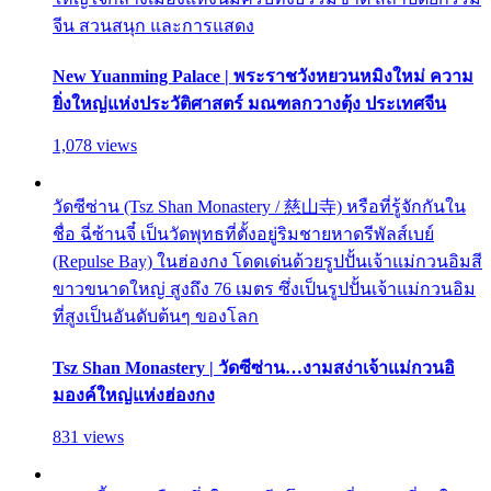
จีน สวนสนุก และการแสดง
New Yuanming Palace | พระราชวังหยวนหมิงใหม่ ความ
ยิ่งใหญ่แห่งประวัติศาสตร์ มณฑลกวางตุ้ง ประเทศจีน
1,078 views
วัดซีซ่าน (Tsz Shan Monastery / 慈山寺) หรือที่รู้จักกันใน
ชื่อ ฉี่ซ้านจี๋ เป็นวัดพุทธที่ตั้งอยู่ริมชายหาดรีพัลส์เบย์
(Repulse Bay) ในฮ่องกง โดดเด่นด้วยรูปปั้นเจ้าแม่กวนอิมสี
ขาวขนาดใหญ่ สูงถึง 76 เมตร ซึ่งเป็นรูปปั้นเจ้าแม่กวนอิม
ที่สูงเป็นอันดับต้นๆ ของโลก
Tsz Shan Monastery | วัดซีซ่าน…งามสง่าเจ้าแม่กวนอิ
มองค์ใหญ่แห่งฮ่องกง
831 views