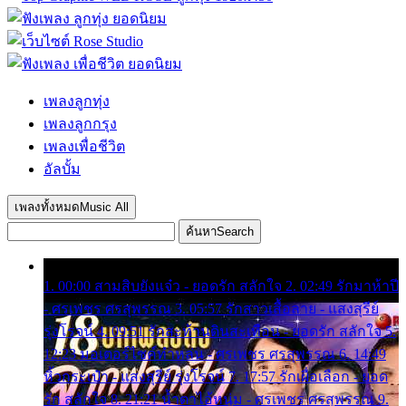
เพลงลูกทุ่ง
เพลงลูกกรุง
เพลงเพื่อชีวิต
อัลบั้ม
เพลงทั้งหมด
Music All
ค้นหา
Search
1. 00:00 สามสิบยังแจ๋ว - ยอดรัก สลักใจ 2. 02:49 รักมาห้าปี
- ศรเพชร ศรสุพรรณ 3. 05:57 รักสาวเสื้อลาย - แสงสุรีย์
รุ่งโรจน์ 4. 09:51 รักสะท้านดินสะเทือน - ยอดรัก สลักใจ 5.
12:23 มอเตอร์ไซค์ทำหล่น - ศรเพชร ศรสุพรรณ 6. 14:49
หิ้วกระเป๋า - แสงสุรีย์ รุ่งโรจน์ 7. 17:57 รักเผื่อเลือก - ยอด
รัก สลักใจ 8. 21:21 น้ำตาไอ้หนุ่ม - ศรเพชร ศรสุพรรณ 9.