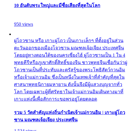
10 อันดับพระใหญ่และมีชื่อเสียงที่สุดในโลก
950 views
ผู่โถวซาน หรือ เกาะผู่โถว เป็นเกาะเล็กๆ ที่ตั้งอยู่ในส่วน
ตะวันออกของเมืองโจวซาน มณฑลเจ้อเจียง ประเทศจีน
โดยอยู่ทางตอนใต้ของนครเซี่ยงไฮ้ ผู่โถวซานเป็น 1 ใน 4
พุทธคีรีหรือภูเขาศักดิ์สิทธิ์ของจีน ชาวพุทธจีนเชื่อกันว่าผู่
โถวซานเป็นที่ประทับและตรัสรู้ของพระโพธิสัตว์กวนอิม
หรือเจ้าแม่กวนอิม ซึ่งเป็นหนึ่งในเทพเจ้าที่สำคัญที่สุดใน
ศาสนาพุทธนิกายมหายาน ดังนั้นจึงมีผู้แสวงบุญจากทั่ว
โลก โดยเฉพาะผู้ที่ศรัทธาในเจ้าแม่กวนอิมเดินทางมาที่
เกาะแห่งนี้เพื่อสักการะขอพรอยู่โดยตลอด
รวม 5 วัดสำคัญแห่งถิ่นกำเนิดเจ้าแม่กวนอิม | เกาะผู่โถว
ซาน มณฑลเจ้อเจียง ประเทศจีน
1,534 views