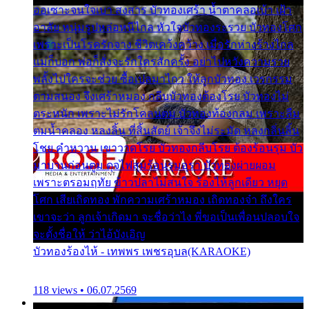
ออเซาะจนใจเบา สงสาร บัวทองเศร้า น้ำตาคลอเบ้า เฝ้า
อาลัย หนุ่มรูปหล่อหนีไกล หัวใจบัวทองระรวย บัวทองโศก
เพราะเป็นโรครักจาง ชีวิตเคว้งคว้าง เมื่อรักห่างร้างไกล
แม่ก็บอก พ่อก็สั่งจะรักใครสักครั้ง อย่าไปหวังความรวย
พลั้งไปใครจะช่วย ซื้อเปลมาไกว ให้ลูกบัวทอง เวรกรรม
ตามสนอง จึงเศร้าหมอง กลีบบัวทองต้องโรย บัวทองไม่
ตระหนัก เพราะไม่รักโคลนตม บัวทองท้องกลม เพราะลืม
ตมน้ำคลอง หลงลิ้น ที่สิ้นสัตย์ เจ้าจึงไม่ระมัด หลงกลิ่นลิ้น
โชย คำหวาน เขาวาดโรย บัวทองกลีบโรย ต้องร้อนรุม บัว
มาบานก่อนตูม ดุจไฟสุมร้อนรุมอุรา บัวทองผ่ายผอม
เพราะตรอมฤทัย ข้าวปลาไม่สนใจ ร้องไห้ลูกเดียว หยุด
โศก เสียเถิดทอง พักความเศร้าหมอง เถิดทองจ๋า ถึงใคร
เขาจะว่า ลูกเจ้าเกิดมา จะชื่อว่าไง พี่ขอเป็นเพื่อนปลอบใจ
จะตั้งชื่อให้ ว่าไอ้บังเอิญ
บัวทองร้องไห้ - เทพพร เพชรอุบล(KARAOKE)
118 views • 06.07.2569