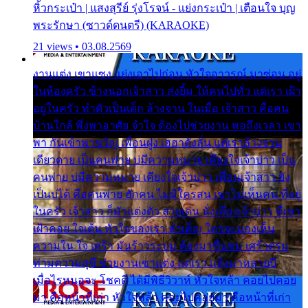
หิ้วกระเป๋า | แสงสุรีย์ รุ่งโรจน์ - แย่งกระเป๋า | เตือนใจ บุญ
พระรักษา (ซาวด์ดนตรี) (KARAOKE)
21 views • 03.08.2569
งานแต่ง เขาแซง แย่งเอาไปก่อน หัวใจอาวรณ์ มาซ่อน อยู่
ในห้องครัว ข้างนอกเจ้าสาว ส่งยิ้ม ให้คนไปทั่ว แต่เรา เฝ้า
อยู่ในครัว ทำตัวเป็นเด็ก ล้างจาน ในเมื่อ เจ้าสาว คือคน
บ้านใกล้ พึ่งพาอาศัย จำใจ ต้องไปช่วยงาน พอถึงเวลา เขา
พา กันเข้าพาขวัญ เพื่อนฝูง เฮฮาดังลั่น แต่เราล้างจาน
เดียวดาย เป็นคนพ่าย บ่มีความหมาย เคียงใจเจ้าบ่าว เป็น
คนพ่าย บ่มีความหมาย เคียงใจเจ้าบ่าว เพื่อนเจ้าสาว ยัง
เป็นบ่ได้ คือคนพ่าย ฮักคน ไม่มีใครสน เขาไม่เห็นคน ที่อยู่
ในครัว เจ้าสาว ก็มัวแต่งตัว สวยเด่น นั่งเคียงเจ้าบ่าว ที่เขา
เฝ้าคอย ใจเต้น หัวใจของเรา ลำเค็ญ ใครจะมองเห็น
ความใน ใจ เศร้า มันร้าวระบม ต้องมาขื่นขม เศร้าตรม
ท่ามความสุขี ช่วยงานเขาแต่ง แต่เรา แล้งมาหลายปี
เมื่อไรหนอจะ โชคดี ได้มีพิธีวิวาห์ หัวใจหล้า คอยไปคอย
มา คือหน้าที่เก่า หัวใจหล้า คอยไปคอยมา คือหน้าที่เก่า