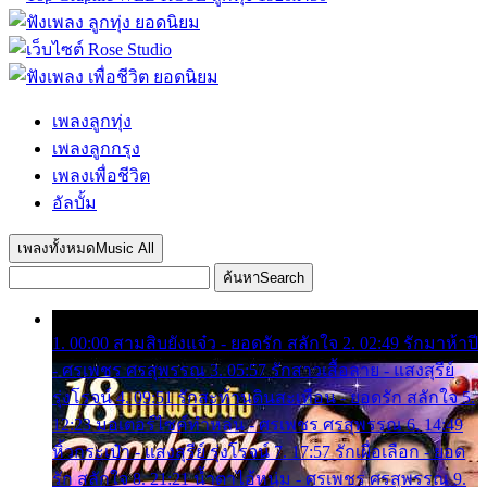
เพลงลูกทุ่ง
เพลงลูกกรุง
เพลงเพื่อชีวิต
อัลบั้ม
เพลงทั้งหมด
Music All
ค้นหา
Search
1. 00:00 สามสิบยังแจ๋ว - ยอดรัก สลักใจ 2. 02:49 รักมาห้าปี
- ศรเพชร ศรสุพรรณ 3. 05:57 รักสาวเสื้อลาย - แสงสุรีย์
รุ่งโรจน์ 4. 09:51 รักสะท้านดินสะเทือน - ยอดรัก สลักใจ 5.
12:23 มอเตอร์ไซค์ทำหล่น - ศรเพชร ศรสุพรรณ 6. 14:49
หิ้วกระเป๋า - แสงสุรีย์ รุ่งโรจน์ 7. 17:57 รักเผื่อเลือก - ยอด
รัก สลักใจ 8. 21:21 น้ำตาไอ้หนุ่ม - ศรเพชร ศรสุพรรณ 9.