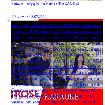
สุดยอด - วงซูซู (ซาวด์ดนตรี) (KARAOKE)
113 views • 03.07.2569
พ่อส่งเงินสามพัน ให้ฉันเรียนราม ได้อีกสักสามพัน ฉันคง
บ๊าย บาย จะไปซื้อกางเกงยีนส์ ลีวายส์มาใส่ เพราะเราเป็น
เด็กใต้ ลีวายส์อย่างเดียว อยากจะโชว์ถึงหิวโซ เด็กใต้ก็ไม่
หวั่น ตกตัวละหลายพัน กัดฟันซื้อมา ให้เด็กเทพเหลียวมอง
และต้องรู้ว่า เด็กใต้ไม่ธรรมดา แต่สุดยอด เดินโยกย้ายเย
ยวน กวนโอ๊ยพอได้ เพราะว่านุ่งลีวายส์ ตัวใหม่ใส่มา เดิน
เข้ามหาลัย จิ๊กโก๊มองหน้า ท่าจะมีปัญหา ไม่พอใจ ได้เป็น
เรื่องแน่นอน แต่ฉันไม่หวั่น เลยแหลงใต้ถามมัน ว่ามัน
พรั่นพรือ มันตอบว่าไม่พรื่อ เปลี่ยนเป็นยิ้มให้ เจอะเด็กใต้
ด้วยกัน ก็เลยรอด สุดยอด สุดยอด สุดยอด มันสุดยอด สุด
ยอด สุดยอด สุดยอด มันสุดยอด แอบหลงรักสาวราม ที่พัก
ห้องเช่า เธอผิวขาวผมยาว ปากแดงแหลงกลาง ถูกสเป็ก
จริงเธอ อยู่ห้องข้างข้าง อยากเข้าไปแหลงกลาง กลัว
ทองแดง กลับจากรามมาเจอ เธอมาซื้อข้าว แต่ก่อนนั้น