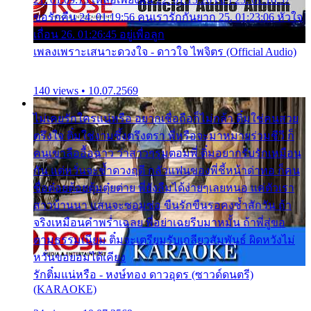
ขอรักคืน 24. 01:19:56 คนเรารักกันยาก 25. 01:23:06 หัวใจ
เถื่อน 26. 01:26:45 อยู่เพื่อลูก
เพลงเพราะเสนาะดวงใจ - ดาวใจ ไพจิตร (Official Audio)
140 views • 10.07.2569
ไม่เคยรักใครแน่หรือ อยากเชื่อถือก็ไม่กล้า ติ๋มใช่คนสวย
ตรึงใจ ติ๋มใช่งามซึ้งตรึงตรา พี่หรือจะมาหมายร่วมชีวี ก็
คนเขาลืออื้อฉาว ว่าสาวๆรุมตอมพี่ ติ๋มอยากรับรักเหมือน
กัน แต่หวั่นจะช้ำดวงฤดี กลัวแฟนของพี่ชี้หน้าด่าทอ ก็คน
ชื่อต๋อยต้อยตุ้มตุ๋ยต่าย พี่ยังลืมได้ง่ายๆเลยหนอ แค่ตัวเรา
สาวบ้านนา แสนจะซอมซ่อ ขืนรักขืนรอคงช้ำสักวัน ถ้า
จริงเหมือนคำพร่ำเฉลย พี่อย่าเฉยรีบมาหมั้น ถ้าพี่สู่ขอ
ตามธรรมเนียม ติ๋มจะเตรียมรับเกลียวสัมพันธ์ ผิดหวังไม่
หวั่นขอยอมได้เคียง
รักติ๋มแน่หรือ - หงษ์ทอง ดาวอุดร (ซาวด์ดนตรี)
(KARAOKE)