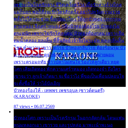
เพราะเป็นโรครักจาง ชีวิตเคว้งคว้าง เมื่อรักห่างร้างไกล
แม่ก็บอก พ่อก็สั่งจะรักใครสักครั้ง อย่าไปหวังความรวย
พลั้งไปใครจะช่วย ซื้อเปลมาไกว ให้ลูกบัวทอง เวรกรรม
ตามสนอง จึงเศร้าหมอง กลีบบัวทองต้องโรย บัวทองไม่
ตระหนัก เพราะไม่รักโคลนตม บัวทองท้องกลม เพราะลืม
ตมน้ำคลอง หลงลิ้น ที่สิ้นสัตย์ เจ้าจึงไม่ระมัด หลงกลิ่นลิ้น
โชย คำหวาน เขาวาดโรย บัวทองกลีบโรย ต้องร้อนรุม บัว
มาบานก่อนตูม ดุจไฟสุมร้อนรุมอุรา บัวทองผ่ายผอม
เพราะตรอมฤทัย ข้าวปลาไม่สนใจ ร้องไห้ลูกเดียว หยุด
โศก เสียเถิดทอง พักความเศร้าหมอง เถิดทองจ๋า ถึงใคร
เขาจะว่า ลูกเจ้าเกิดมา จะชื่อว่าไง พี่ขอเป็นเพื่อนปลอบใจ
จะตั้งชื่อให้ ว่าไอ้บังเอิญ
บัวทองร้องไห้ - เทพพร เพชรอุบล (ซาวด์ดนตรี)
(KARAOKE)
87 views • 06.07.2569
บัวทองโศก เพราะเป็นโรครักรุม ในอกกลัดกลุ้ม โดนแฟน
หนุ่มหลอกเอา เขารวย และรูปหล่อ มาพะเน้าพะนอ