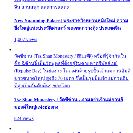
จีน สวนสนุก และการแสดง
New Yuanming Palace | พระราชวังหยวนหมิงใหม่ ความ
ยิ่งใหญ่แห่งประวัติศาสตร์ มณฑลกวางตุ้ง ประเทศจีน
1,067 views
วัดซีซ่าน (Tsz Shan Monastery / 慈山寺) หรือที่รู้จักกันใน
ชื่อ ฉี่ซ้านจี๋ เป็นวัดพุทธที่ตั้งอยู่ริมชายหาดรีพัลส์เบย์
(Repulse Bay) ในฮ่องกง โดดเด่นด้วยรูปปั้นเจ้าแม่กวนอิมสี
ขาวขนาดใหญ่ สูงถึง 76 เมตร ซึ่งเป็นรูปปั้นเจ้าแม่กวนอิม
ที่สูงเป็นอันดับต้นๆ ของโลก
Tsz Shan Monastery | วัดซีซ่าน…งามสง่าเจ้าแม่กวนอิ
มองค์ใหญ่แห่งฮ่องกง
824 views