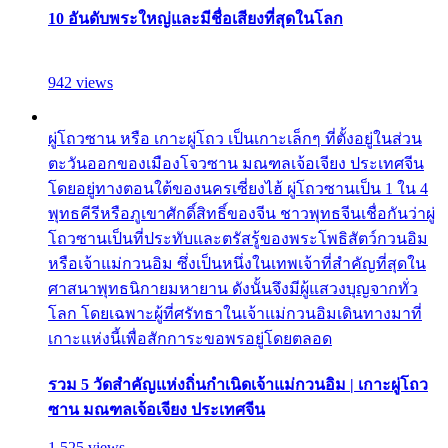
10 อันดับพระใหญ่และมีชื่อเสียงที่สุดในโลก
942 views
ผู่โถวซาน หรือ เกาะผู่โถว เป็นเกาะเล็กๆ ที่ตั้งอยู่ในส่วน
ตะวันออกของเมืองโจวซาน มณฑลเจ้อเจียง ประเทศจีน
โดยอยู่ทางตอนใต้ของนครเซี่ยงไฮ้ ผู่โถวซานเป็น 1 ใน 4
พุทธคีรีหรือภูเขาศักดิ์สิทธิ์ของจีน ชาวพุทธจีนเชื่อกันว่าผู่
โถวซานเป็นที่ประทับและตรัสรู้ของพระโพธิสัตว์กวนอิม
หรือเจ้าแม่กวนอิม ซึ่งเป็นหนึ่งในเทพเจ้าที่สำคัญที่สุดใน
ศาสนาพุทธนิกายมหายาน ดังนั้นจึงมีผู้แสวงบุญจากทั่ว
โลก โดยเฉพาะผู้ที่ศรัทธาในเจ้าแม่กวนอิมเดินทางมาที่
เกาะแห่งนี้เพื่อสักการะขอพรอยู่โดยตลอด
รวม 5 วัดสำคัญแห่งถิ่นกำเนิดเจ้าแม่กวนอิม | เกาะผู่โถว
ซาน มณฑลเจ้อเจียง ประเทศจีน
1,525 views