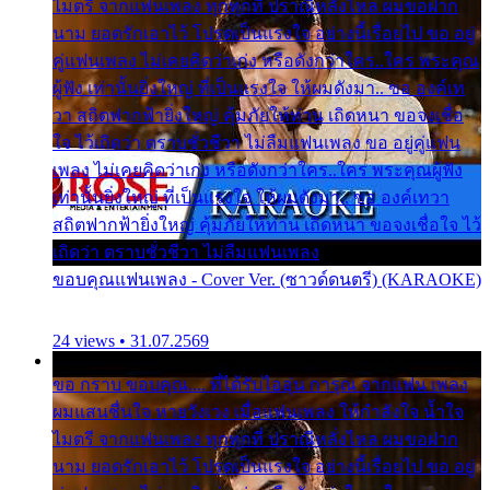
ไมตรี จากแฟนเพลง ทุกทุกที่ ปราณีหลั่งไหล ผมขอฝาก
นาม ยอดรักเอาไว้ โปรดเป็นแรงใจ อย่างนี้เรื่อยไป ขอ อยู่
คู่แฟนเพลง ไม่เคยคิดว่าเก่ง หรือดังกว่าใคร..ใคร พระคุณ
ผู้ฟัง เท่านั้นยิ่งใหญ่ ที่เป็นแรงใจ ให้ผมดังมา.. ขอ องค์เท
วา สถิตฟากฟ้ายิ่งใหญ่ คุ้มภัยให้ท่าน เถิดหนา ขอจงเชื่อ
ใจ ไว้เถิดว่า ตราบชั่วชีวา ไม่ลืมแฟนเพลง ขอ อยู่คู่แฟน
เพลง ไม่เคยคิดว่าเก่ง หรือดังกว่าใคร..ใคร พระคุณผู้ฟัง
เท่านั้นยิ่งใหญ่ ที่เป็นแรงใจ ให้ผมดังมา.. ขอ องค์เทวา
สถิตฟากฟ้ายิ่งใหญ่ คุ้มภัยให้ท่าน เถิดหนา ขอจงเชื่อใจ ไว้
เถิดว่า ตราบชั่วชีวา ไม่ลืมแฟนเพลง
ขอบคุณแฟนเพลง - Cover Ver. (ซาวด์ดนตรี) (KARAOKE)
24 views • 31.07.2569
ขอ กราบ ขอบคุณ.... ที่ได้รับไออุ่น การุณ จากแฟน เพลง
ผมแสนชื่นใจ หายวังเวง เมื่อแฟนเพลง ให้กำลังใจ น้ำใจ
ไมตรี จากแฟนเพลง ทุกทุกที่ ปราณีหลั่งไหล ผมขอฝาก
นาม ยอดรักเอาไว้ โปรดเป็นแรงใจ อย่างนี้เรื่อยไป ขอ อยู่