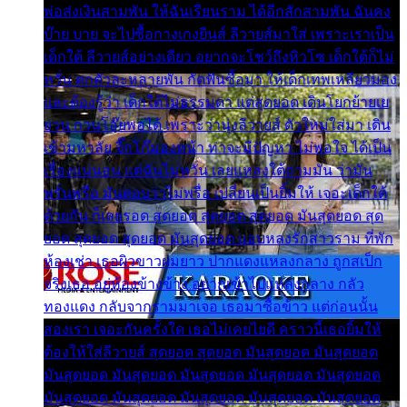
พ่อส่งเงินสามพัน ให้ฉันเรียนราม ได้อีกสักสามพัน ฉันคง
บ๊าย บาย จะไปซื้อกางเกงยีนส์ ลีวายส์มาใส่ เพราะเราเป็น
เด็กใต้ ลีวายส์อย่างเดียว อยากจะโชว์ถึงหิวโซ เด็กใต้ก็ไม่
หวั่น ตกตัวละหลายพัน กัดฟันซื้อมา ให้เด็กเทพเหลียวมอง
และต้องรู้ว่า เด็กใต้ไม่ธรรมดา แต่สุดยอด เดินโยกย้ายเย
ยวน กวนโอ๊ยพอได้ เพราะว่านุ่งลีวายส์ ตัวใหม่ใส่มา เดิน
เข้ามหาลัย จิ๊กโก๊มองหน้า ท่าจะมีปัญหา ไม่พอใจ ได้เป็น
เรื่องแน่นอน แต่ฉันไม่หวั่น เลยแหลงใต้ถามมัน ว่ามัน
พรั่นพรือ มันตอบว่าไม่พรื่อ เปลี่ยนเป็นยิ้มให้ เจอะเด็กใต้
ด้วยกัน ก็เลยรอด สุดยอด สุดยอด สุดยอด มันสุดยอด สุด
ยอด สุดยอด สุดยอด มันสุดยอด แอบหลงรักสาวราม ที่พัก
ห้องเช่า เธอผิวขาวผมยาว ปากแดงแหลงกลาง ถูกสเป็ก
จริงเธอ อยู่ห้องข้างข้าง อยากเข้าไปแหลงกลาง กลัว
ทองแดง กลับจากรามมาเจอ เธอมาซื้อข้าว แต่ก่อนนั้น
สองเรา เจอะกันครั้งใด เธอไม่เคยไยดี คราวนี้เธอยิ้มให้
ต้องให้ใส่ลีวายส์ สุดยอด สุดยอด มันสุดยอด มันสุดยอด
มันสุดยอด มันสุดยอด มันสุดยอด มันสุดยอด มันสุดยอด
มันสุดยอด มันสุดยอด มันสุดยอด มันสุดยอด มันสุดยอด