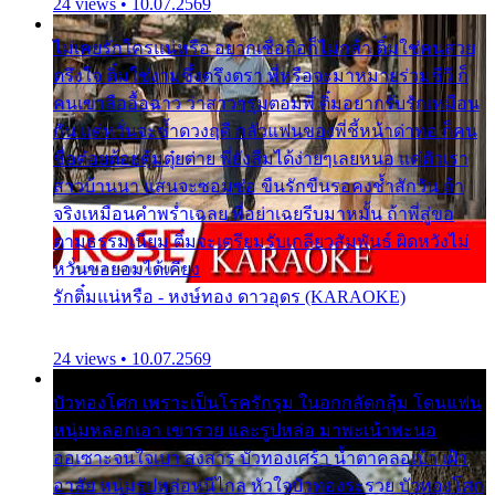
24 views • 10.07.2569
ไม่เคยรักใครแน่หรือ อยากเชื่อถือก็ไม่กล้า ติ๋มใช่คนสวย
ตรึงใจ ติ๋มใช่งามซึ้งตรึงตรา พี่หรือจะมาหมายร่วมชีวี ก็
คนเขาลืออื้อฉาว ว่าสาวๆรุมตอมพี่ ติ๋มอยากรับรักเหมือน
กัน แต่หวั่นจะช้ำดวงฤดี กลัวแฟนของพี่ชี้หน้าด่าทอ ก็คน
ชื่อต๋อยต้อยตุ้มตุ๋ยต่าย พี่ยังลืมได้ง่ายๆเลยหนอ แค่ตัวเรา
สาวบ้านนา แสนจะซอมซ่อ ขืนรักขืนรอคงช้ำสักวัน ถ้า
จริงเหมือนคำพร่ำเฉลย พี่อย่าเฉยรีบมาหมั้น ถ้าพี่สู่ขอ
ตามธรรมเนียม ติ๋มจะเตรียมรับเกลียวสัมพันธ์ ผิดหวังไม่
หวั่นขอยอมได้เคียง
รักติ๋มแน่หรือ - หงษ์ทอง ดาวอุดร (KARAOKE)
24 views • 10.07.2569
บัวทองโศก เพราะเป็นโรครักรุม ในอกกลัดกลุ้ม โดนแฟน
หนุ่มหลอกเอา เขารวย และรูปหล่อ มาพะเน้าพะนอ
ออเซาะจนใจเบา สงสาร บัวทองเศร้า น้ำตาคลอเบ้า เฝ้า
อาลัย หนุ่มรูปหล่อหนีไกล หัวใจบัวทองระรวย บัวทองโศก