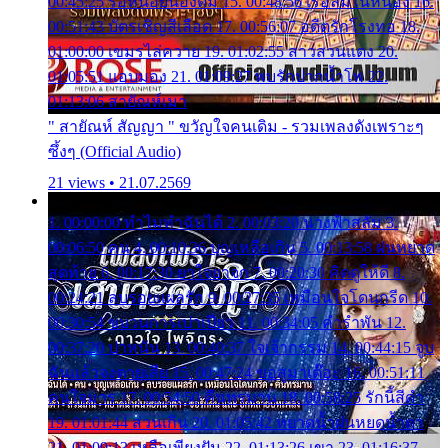
00:45:25 รอหน่อยน้องติ๋ม 15. 00:48:56 เรือล่มในหนอง 16.
00:51:43 บัตรเชิญสีเลือด 17. 00:56:07 อดีตรักโรงทอ 18.
01:00:00 เขมรไล่ควาย 19. 01:02:55 สาวสวนแตง 20.
01:05:51 แอบมอง 21. 01:09:27 พบรักปากน้ำโพ 22.
01:13:06 สายัณห์เมา
" สายัณห์ สัญญา " ขวัญใจคนเดิม - รวมเพลงดังเพราะๆ
ซึ้งๆ (Official Audio)
21 views • 21.07.2569
1. 00:00:00 ทำไมทำฉันได้ 2. 00:03:20 นางฟ้าสลัม 3.
00:06:50 คน 4. 00:10:36 บุญเหลือเกิน 5. 00:13:58 ฝนหยาด
สุดท้าย 6. 00:17:30 ยาใจยาจก 7. 00:20:30 คิดดูให้ดี 8.
00:24:21 ลบรอยแผลรัก 9. 00:27:35 เหมือนใจโดนกรีด 10.
00:30:54 ขบวนการเปาเปียว 11. 00:34:05 คำรำพัน 12.
00:37:20 ปาหนัน 13. 00:40:37 ใจเจ้ากรรม 14. 00:44:15 จูบ
ฉันแล้วจงตายเสีย 15. 00:47:24 ขอสูมาเต๊อะ 16. 00:51:11
คนใจมาร 17. 00:54:50 คืนทรมาน 18. 00:58:25 รักนี้สีดำ
19. 01:01:44 ส่วนเกิน 20. 01:05:42 หยาดน้ำฝนหยดน้ำตา
21. 01:09:13 เหลือเพียงฝัน 22. 01:13:26 เขา 23. 01:16:37