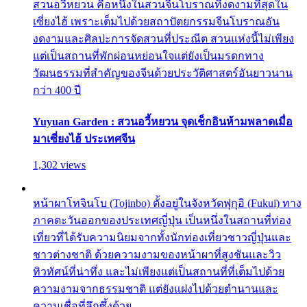
สวนอวี้หยวน คือหนึ่งในสวนจีนโบราณที่งดงามที่สุดใน
เซี่ยงไฮ้ เพราะเต็มไปด้วยสถาปัตยกรรมจีนโบราณอัน
งดงามและศิลปะการจัดสวนที่ประณีต สวนแห่งนี้ไม่เพียง
แต่เป็นสถานที่พักผ่อนหย่อนใจแต่ยังเป็นมรดกทาง
วัฒนธรรมที่สำคัญของจีนด้วยประวัติศาสตร์อันยาวนาน
กว่า 400 ปี
Yuyuan Garden : สวนอวี้หยวน จุดเช็กอินห้ามพลาดเมื่อ
มาเซี่ยงไฮ้ ประเทศจีน
1,302 views
หน้าผาโทจินโบ (Tojinbo) ตั้งอยู่ในจังหวัดฟุกุอิ (Fukui) ทาง
ภาคตะวันออกของประเทศญี่ปุ่น เป็นหนึ่งในสถานที่ท่อง
เที่ยวที่ได้รับความนิยมจากทั้งนักท่องเที่ยวชาวญี่ปุ่นและ
ชาวต่างชาติ ด้วยความงามของหน้าผาที่สูงชันและวิว
ทิวทัศน์ที่น่าทึ่ง และไม่เพียงแต่เป็นสถานที่ที่เต็มไปด้วย
ความงามจากธรรมชาติ แต่ยังแฝงไปด้วยตำนานและ
ความเชื่อที่ลึกซึ้งด้วย