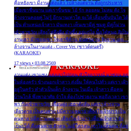
คือหยังเขา มีงานแต่งแล้ว ไปล้างแต่จาน ดั่งถูกประหาร
เมื่อเขาชื่นบาน แต่เราขื่นขม โอ้ รัก ลอยลม ไม่สม ดัง ใจ
ล้างจานคอยคู่ ไม่รู้ อีกนานเท่าใด จะได้ เลื่อนขั้นบันได ได้
เป็น ตำแหน่งเจ้าสาว มันเหงา เห็นเขามีคู่ ซมดู มีคู่ก็ม่วน
เข้าพาขวัญ เสียงโห่ตึงตึง มันซึ้ง อยู่แก่ใจ มื้อใด๋หนอ สิเป็น
งานเฮา มัวซอยเขา ใจเฮาซิด้าน มันทรมาน จับจาน เอย…
ล้างจานในงานแต่ง - Cover Ver. (ซาวด์ดนตรี)
(KARAOKE)
17 views • 03.08.2569
งานแต่ง เขาแซง แย่งเอาไปก่อน หัวใจอาวรณ์ มาซ่อน อยู่
ในห้องครัว ข้างนอกเจ้าสาว ส่งยิ้ม ให้คนไปทั่ว แต่เรา เฝ้า
อยู่ในครัว ทำตัวเป็นเด็ก ล้างจาน ในเมื่อ เจ้าสาว คือคน
บ้านใกล้ พึ่งพาอาศัย จำใจ ต้องไปช่วยงาน พอถึงเวลา เขา
พา กันเข้าพาขวัญ เพื่อนฝูง เฮฮาดังลั่น แต่เราล้างจาน
เดียวดาย เป็นคนพ่าย บ่มีความหมาย เคียงใจเจ้าบ่าว เป็น
คนพ่าย บ่มีความหมาย เคียงใจเจ้าบ่าว เพื่อนเจ้าสาว ยัง
เป็นบ่ได้ คือคนพ่าย ฮักคน ไม่มีใครสน เขาไม่เห็นคน ที่อยู่