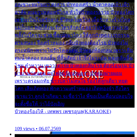
ออเซาะจนใจเบา สงสาร บัวทองเศร้า น้ำตาคลอเบ้า เฝ้า
อาลัย หนุ่มรูปหล่อหนีไกล หัวใจบัวทองระรวย บัวทองโศก
เพราะเป็นโรครักจาง ชีวิตเคว้งคว้าง เมื่อรักห่างร้างไกล
แม่ก็บอก พ่อก็สั่งจะรักใครสักครั้ง อย่าไปหวังความรวย
พลั้งไปใครจะช่วย ซื้อเปลมาไกว ให้ลูกบัวทอง เวรกรรม
ตามสนอง จึงเศร้าหมอง กลีบบัวทองต้องโรย บัวทองไม่
ตระหนัก เพราะไม่รักโคลนตม บัวทองท้องกลม เพราะลืม
ตมน้ำคลอง หลงลิ้น ที่สิ้นสัตย์ เจ้าจึงไม่ระมัด หลงกลิ่นลิ้น
โชย คำหวาน เขาวาดโรย บัวทองกลีบโรย ต้องร้อนรุม บัว
มาบานก่อนตูม ดุจไฟสุมร้อนรุมอุรา บัวทองผ่ายผอม
เพราะตรอมฤทัย ข้าวปลาไม่สนใจ ร้องไห้ลูกเดียว หยุด
โศก เสียเถิดทอง พักความเศร้าหมอง เถิดทองจ๋า ถึงใคร
เขาจะว่า ลูกเจ้าเกิดมา จะชื่อว่าไง พี่ขอเป็นเพื่อนปลอบใจ
จะตั้งชื่อให้ ว่าไอ้บังเอิญ
บัวทองร้องไห้ - เทพพร เพชรอุบล(KARAOKE)
109 views • 06.07.2569