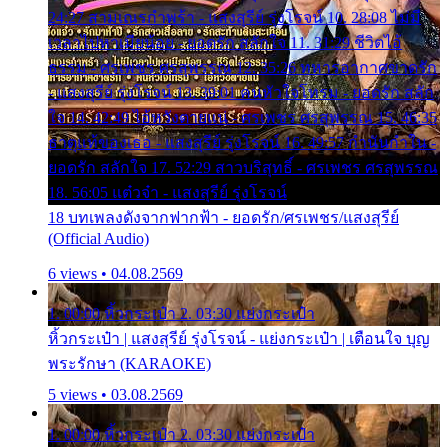
24:27 สามเณรกำพร้า - แสงสุรีย์ รุ่งโรจน์ 10. 28:08 ไม่มี
เวลาไปหาเมียน้อย - ยอดรัก สลักใจ 11. 31:29 ชีวิตไอ้
ธรรม - ศรเพชร ศรสุพรรณ 12. 35:26 ทหารอากาศขาดรัก
- แสงสุรีย์ รุ่งโรจน์ 13. 39:01 คนหัวใจโทรม - ยอดรัก สลัก
ใจ 14. 42:49 ไอ้หวังตายแน่ - ศรเพชร ศรสุพรรณ 15. 46:35
ธาตุแท้ของเธอ - แสงสุรีย์ รุ่งโรจน์ 16. 49:57 กำนันกำใน -
ยอดรัก สลักใจ 17. 52:29 สาวบริสุทธิ์ - ศรเพชร ศรสุพรรณ
18. 56:05 แต๋วจ๋า - แสงสุรีย์ รุ่งโรจน์
18 บทเพลงดังจากฟากฟ้า - ยอดรัก/ศรเพชร/แสงสุรีย์
(Official Audio)
6 views • 04.08.2569
1. 00:00 หิ้วกระเป๋า 2. 03:30 แย่งกระเป๋า
หิ้วกระเป๋า | แสงสุรีย์ รุ่งโรจน์ - แย่งกระเป๋า | เตือนใจ บุญ
พระรักษา (KARAOKE)
5 views • 03.08.2569
1. 00:00 หิ้วกระเป๋า 2. 03:30 แย่งกระเป๋า