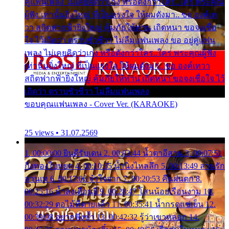
คู่แฟนเพลง ไม่เคยคิดว่าเก่ง หรือดังกว่าใคร..ใคร พระคุณ
ผู้ฟัง เท่านั้นยิ่งใหญ่ ที่เป็นแรงใจ ให้ผมดังมา.. ขอ องค์เท
วา สถิตฟากฟ้ายิ่งใหญ่ คุ้มภัยให้ท่าน เถิดหนา ขอจงเชื่อ
ใจ ไว้เถิดว่า ตราบชั่วชีวา ไม่ลืมแฟนเพลง ขอ อยู่คู่แฟน
เพลง ไม่เคยคิดว่าเก่ง หรือดังกว่าใคร..ใคร พระคุณผู้ฟัง
เท่านั้นยิ่งใหญ่ ที่เป็นแรงใจ ให้ผมดังมา.. ขอ องค์เทวา
สถิตฟากฟ้ายิ่งใหญ่ คุ้มภัยให้ท่าน เถิดหนา ขอจงเชื่อใจ ไว้
เถิดว่า ตราบชั่วชีวา ไม่ลืมแฟนเพลง
ขอบคุณแฟนเพลง - Cover Ver. (KARAOKE)
25 views • 31.07.2569
1. 00:00:00 ยินดีรับเดน 2. 00:03:44 น้ำตาอีสาน 3. 00:07:51
กิ่งทองใบหยก 4. 00:10:35 น้ำนิ่งไหลลึก 5. 00:13:49 ลานรัก
ลานเท 6. 00:17:06 จำใจจาก 7. 00:20:53 คืนฝนตก 8.
00:25:16 น้ำลงเดือนยี่ 9. 00:28:47 โสนน้อยเรือนงาม 10.
00:32:29 ตอไม้ที่ตายแล้ว 11. 00:35:41 น้ำกรดแช่เย็น 12.
00:39:08 อยากฟังซ้ำ 13. 00:42:32 รู้ว่าเขาหลอก 14.