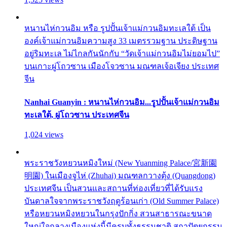
หนานไห่กวนอิม หรือ รูปปั้นเจ้าแม่กวนอิมทะเลใต้ เป็น
องค์เจ้าแม่กวนอิมความสูง 33 เมตรรวมฐาน ประดิษฐาน
อยู่ริมทะเล ไม่ไกลกันนักกับ “วัดเจ้าแม่กวนอิมไม่ยอมไป”
บนเกาะผู่โถวซาน เมืองโจวซาน มณฑลเจ้อเจียง ประเทศ
จีน
Nanhai Guanyin : หนานไห่กวนอิม...รูปปั้นเจ้าแม่กวนอิม
ทะเลใต้, ผู่โถวซาน ประเทศจีน
1,024 views
พระราชวังหยวนหมิงใหม่ (New Yuanming Palace/宮新園
明園) ในเมืองจูไห่ (Zhuhai) มณฑลกวางตุ้ง (Quangdong)
ประเทศจีน เป็นสวนและสถานที่ท่องเที่ยวที่ได้รับแรง
บันดาลใจจากพระราชวังฤดูร้อนเก่า (Old Summer Palace)
หรือหยวนหมิงหยวนในกรุงปักกิ่ง สวนสาธารณะขนาด
ใหญ่ใจกลางเมืองแห่งนี้มีครบทั้งธรรมชาติ สถาปัตยกรรม