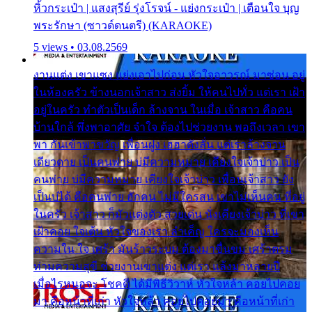
หิ้วกระเป๋า | แสงสุรีย์ รุ่งโรจน์ - แย่งกระเป๋า | เตือนใจ บุญ
พระรักษา (ซาวด์ดนตรี) (KARAOKE)
5 views • 03.08.2569
งานแต่ง เขาแซง แย่งเอาไปก่อน หัวใจอาวรณ์ มาซ่อน อยู่
ในห้องครัว ข้างนอกเจ้าสาว ส่งยิ้ม ให้คนไปทั่ว แต่เรา เฝ้า
อยู่ในครัว ทำตัวเป็นเด็ก ล้างจาน ในเมื่อ เจ้าสาว คือคน
บ้านใกล้ พึ่งพาอาศัย จำใจ ต้องไปช่วยงาน พอถึงเวลา เขา
พา กันเข้าพาขวัญ เพื่อนฝูง เฮฮาดังลั่น แต่เราล้างจาน
เดียวดาย เป็นคนพ่าย บ่มีความหมาย เคียงใจเจ้าบ่าว เป็น
คนพ่าย บ่มีความหมาย เคียงใจเจ้าบ่าว เพื่อนเจ้าสาว ยัง
เป็นบ่ได้ คือคนพ่าย ฮักคน ไม่มีใครสน เขาไม่เห็นคน ที่อยู่
ในครัว เจ้าสาว ก็มัวแต่งตัว สวยเด่น นั่งเคียงเจ้าบ่าว ที่เขา
เฝ้าคอย ใจเต้น หัวใจของเรา ลำเค็ญ ใครจะมองเห็น
ความใน ใจ เศร้า มันร้าวระบม ต้องมาขื่นขม เศร้าตรม
ท่ามความสุขี ช่วยงานเขาแต่ง แต่เรา แล้งมาหลายปี
เมื่อไรหนอจะ โชคดี ได้มีพิธีวิวาห์ หัวใจหล้า คอยไปคอย
มา คือหน้าที่เก่า หัวใจหล้า คอยไปคอยมา คือหน้าที่เก่า