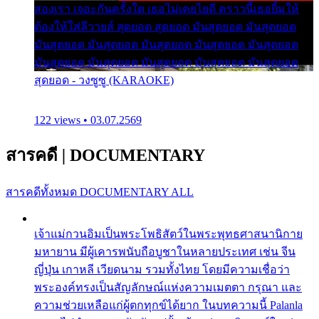
สองเรา เจอะกันครั้งใด เธอไม่เคยไยดี คราวนี้เธอยิ้มให้
ต้องให้ใส่ลีวายส์ สุดยอด สุดยอด มันสุดยอด มันสุดยอด
มันสุดยอด มันสุดยอด มันสุดยอด มันสุดยอด มันสุดยอด
มันสุดยอด มันสุดยอด มันสุดยอด มันสุดยอด มันสุดยอด
สุดยอด - วงซูซู (KARAOKE)
122 views • 03.07.2569
สารคดี
|
DOCUMENTARY
สารคดีทั้งหมด
DOCUMENTARY ALL
เจ้าแม่กวนอิมเป็นพระโพธิสัตว์ในพระพุทธศาสนานิกาย
มหายาน มีผู้เคารพนับถือบูชาในหลายประเทศ เช่น จีน
ญี่ปุ่น เกาหลี เวียดนาม รวมทั้งไทย โดยมีความเชื่อว่า
พระองค์ทรงเป็นสัญลักษณ์แห่งความเมตตา กรุณา และ
ความช่วยเหลือแก่ผู้ตกทุกข์ได้ยาก ในบทความนี้ Palanla