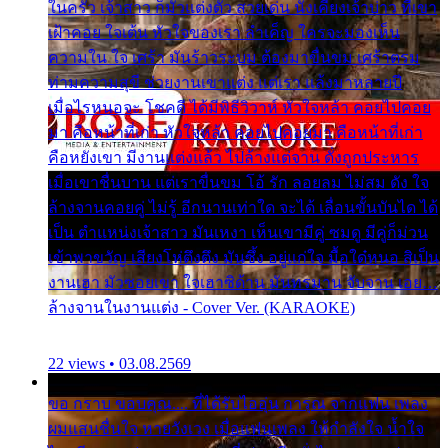
ในครัว เจ้าสาว ก็มัวแต่งตัว สวยเด่น นั่งเคียงเจ้าบ่าว ที่เขา
เฝ้าคอย ใจเต้น หัวใจของเรา ลำเค็ญ ใครจะมองเห็น
ความใน ใจ เศร้า มันร้าวระบม ต้องมาขื่นขม เศร้าตรม
ท่ามความสุขี ช่วยงานเขาแต่ง แต่เรา แล้งมาหลายปี
เมื่อไรหนอจะ โชคดี ได้มีพิธีวิวาห์ หัวใจหล้า คอยไปคอย
มา คือหน้าที่เก่า หัวใจหล้า คอยไปคอยมา คือหน้าที่เก่า
คือหยังเขา มีงานแต่งแล้ว ไปล้างแต่จาน ดั่งถูกประหาร
เมื่อเขาชื่นบาน แต่เราขื่นขม โอ้ รัก ลอยลม ไม่สม ดัง ใจ
ล้างจานคอยคู่ ไม่รู้ อีกนานเท่าใด จะได้ เลื่อนขั้นบันได ได้
เป็น ตำแหน่งเจ้าสาว มันเหงา เห็นเขามีคู่ ซมดู มีคู่ก็ม่วน
เข้าพาขวัญ เสียงโห่ตึงตึง มันซึ้ง อยู่แก่ใจ มื้อใด๋หนอ สิเป็น
งานเฮา มัวซอยเขา ใจเฮาซิด้าน มันทรมาน จับจาน เอย…
ล้างจานในงานแต่ง - Cover Ver. (KARAOKE)
22 views • 03.08.2569
ขอ กราบ ขอบคุณ.... ที่ได้รับไออุ่น การุณ จากแฟน เพลง
ผมแสนชื่นใจ หายวังเวง เมื่อแฟนเพลง ให้กำลังใจ น้ำใจ