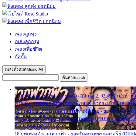
เพลงลูกทุ่ง
เพลงลูกกรุง
เพลงเพื่อชีวิต
อัลบั้ม
เพลงทั้งหมด
Music All
ค้นหา
Search
1. 00:00 สามสิบยังแจ๋ว - ยอดรัก สลักใจ 2. 02:49 รักมาห้าปี
ทำหล่น - ศรเพชร ศรสุพรรณ 6. 14:49 หิ้วกระเป๋า - แสงสุรีย์ 
รุ่งโรจน์ 10. 28:08 ไม่มีเวลาไปหาเมียน้อย - ยอดรัก สลักใ
ใจ 14. 42:49 ไอ้หวังตายแน่ - ศรเพชร ศรสุพรรณ 15. 46:35 ธา
จ๋า - แสงสุรีย์ รุ่งโรจน์
18 บทเพลงดังจากฟากฟ้า - ยอดรัก/ศรเพชร/แสงสุรีย์ (Officia