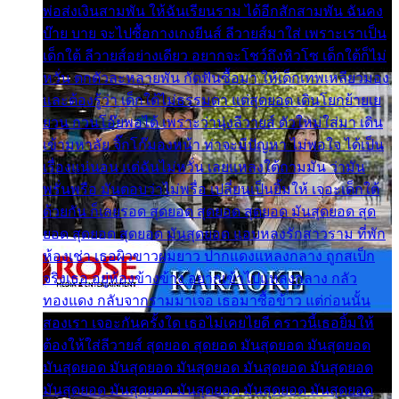
พ่อส่งเงินสามพัน ให้ฉันเรียนราม ได้อีกสักสามพัน ฉันคง
บ๊าย บาย จะไปซื้อกางเกงยีนส์ ลีวายส์มาใส่ เพราะเราเป็น
เด็กใต้ ลีวายส์อย่างเดียว อยากจะโชว์ถึงหิวโซ เด็กใต้ก็ไม่
หวั่น ตกตัวละหลายพัน กัดฟันซื้อมา ให้เด็กเทพเหลียวมอง
และต้องรู้ว่า เด็กใต้ไม่ธรรมดา แต่สุดยอด เดินโยกย้ายเย
ยวน กวนโอ๊ยพอได้ เพราะว่านุ่งลีวายส์ ตัวใหม่ใส่มา เดิน
เข้ามหาลัย จิ๊กโก๊มองหน้า ท่าจะมีปัญหา ไม่พอใจ ได้เป็น
เรื่องแน่นอน แต่ฉันไม่หวั่น เลยแหลงใต้ถามมัน ว่ามัน
พรั่นพรือ มันตอบว่าไม่พรื่อ เปลี่ยนเป็นยิ้มให้ เจอะเด็กใต้
ด้วยกัน ก็เลยรอด สุดยอด สุดยอด สุดยอด มันสุดยอด สุด
ยอด สุดยอด สุดยอด มันสุดยอด แอบหลงรักสาวราม ที่พัก
ห้องเช่า เธอผิวขาวผมยาว ปากแดงแหลงกลาง ถูกสเป็ก
จริงเธอ อยู่ห้องข้างข้าง อยากเข้าไปแหลงกลาง กลัว
ทองแดง กลับจากรามมาเจอ เธอมาซื้อข้าว แต่ก่อนนั้น
สองเรา เจอะกันครั้งใด เธอไม่เคยไยดี คราวนี้เธอยิ้มให้
ต้องให้ใส่ลีวายส์ สุดยอด สุดยอด มันสุดยอด มันสุดยอด
มันสุดยอด มันสุดยอด มันสุดยอด มันสุดยอด มันสุดยอด
มันสุดยอด มันสุดยอด มันสุดยอด มันสุดยอด มันสุดยอด