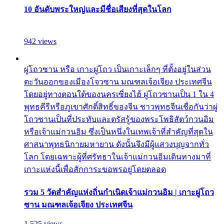
10 อันดับพระใหญ่และมีชื่อเสียงที่สุดในโลก
942 views
ผู่โถวซาน หรือ เกาะผู่โถว เป็นเกาะเล็กๆ ที่ตั้งอยู่ในส่วน
ตะวันออกของเมืองโจวซาน มณฑลเจ้อเจียง ประเทศจีน
โดยอยู่ทางตอนใต้ของนครเซี่ยงไฮ้ ผู่โถวซานเป็น 1 ใน 4
พุทธคีรีหรือภูเขาศักดิ์สิทธิ์ของจีน ชาวพุทธจีนเชื่อกันว่าผู่
โถวซานเป็นที่ประทับและตรัสรู้ของพระโพธิสัตว์กวนอิม
หรือเจ้าแม่กวนอิม ซึ่งเป็นหนึ่งในเทพเจ้าที่สำคัญที่สุดใน
ศาสนาพุทธนิกายมหายาน ดังนั้นจึงมีผู้แสวงบุญจากทั่ว
โลก โดยเฉพาะผู้ที่ศรัทธาในเจ้าแม่กวนอิมเดินทางมาที่
เกาะแห่งนี้เพื่อสักการะขอพรอยู่โดยตลอด
รวม 5 วัดสำคัญแห่งถิ่นกำเนิดเจ้าแม่กวนอิม | เกาะผู่โถว
ซาน มณฑลเจ้อเจียง ประเทศจีน
1,525 views