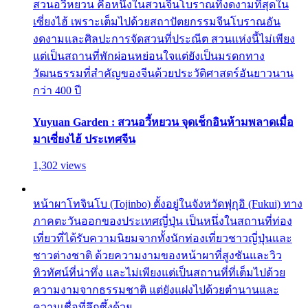
สวนอวี้หยวน คือหนึ่งในสวนจีนโบราณที่งดงามที่สุดใน
เซี่ยงไฮ้ เพราะเต็มไปด้วยสถาปัตยกรรมจีนโบราณอัน
งดงามและศิลปะการจัดสวนที่ประณีต สวนแห่งนี้ไม่เพียง
แต่เป็นสถานที่พักผ่อนหย่อนใจแต่ยังเป็นมรดกทาง
วัฒนธรรมที่สำคัญของจีนด้วยประวัติศาสตร์อันยาวนาน
กว่า 400 ปี
Yuyuan Garden : สวนอวี้หยวน จุดเช็กอินห้ามพลาดเมื่อ
มาเซี่ยงไฮ้ ประเทศจีน
1,302 views
หน้าผาโทจินโบ (Tojinbo) ตั้งอยู่ในจังหวัดฟุกุอิ (Fukui) ทาง
ภาคตะวันออกของประเทศญี่ปุ่น เป็นหนึ่งในสถานที่ท่อง
เที่ยวที่ได้รับความนิยมจากทั้งนักท่องเที่ยวชาวญี่ปุ่นและ
ชาวต่างชาติ ด้วยความงามของหน้าผาที่สูงชันและวิว
ทิวทัศน์ที่น่าทึ่ง และไม่เพียงแต่เป็นสถานที่ที่เต็มไปด้วย
ความงามจากธรรมชาติ แต่ยังแฝงไปด้วยตำนานและ
ความเชื่อที่ลึกซึ้งด้วย