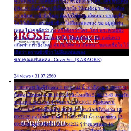
คู่แฟนเพลง ไม่เคยคิดว่าเก่ง หรือดังกว่าใคร..ใคร พระคุณ
ผู้ฟัง เท่านั้นยิ่งใหญ่ ที่เป็นแรงใจ ให้ผมดังมา.. ขอ องค์เท
วา สถิตฟากฟ้ายิ่งใหญ่ คุ้มภัยให้ท่าน เถิดหนา ขอจงเชื่อ
ใจ ไว้เถิดว่า ตราบชั่วชีวา ไม่ลืมแฟนเพลง ขอ อยู่คู่แฟน
เพลง ไม่เคยคิดว่าเก่ง หรือดังกว่าใคร..ใคร พระคุณผู้ฟัง
เท่านั้นยิ่งใหญ่ ที่เป็นแรงใจ ให้ผมดังมา.. ขอ องค์เทวา
สถิตฟากฟ้ายิ่งใหญ่ คุ้มภัยให้ท่าน เถิดหนา ขอจงเชื่อใจ ไว้
เถิดว่า ตราบชั่วชีวา ไม่ลืมแฟนเพลง
ขอบคุณแฟนเพลง - Cover Ver. (KARAOKE)
24 views • 31.07.2569
1. 00:00:00 ยินดีรับเดน 2. 00:03:44 น้ำตาอีสาน 3. 00:07:51
กิ่งทองใบหยก 4. 00:10:35 น้ำนิ่งไหลลึก 5. 00:13:49 ลานรัก
ลานเท 6. 00:17:06 จำใจจาก 7. 00:20:53 คืนฝนตก 8.
00:25:16 น้ำลงเดือนยี่ 9. 00:28:47 โสนน้อยเรือนงาม 10.
00:32:29 ตอไม้ที่ตายแล้ว 11. 00:35:41 น้ำกรดแช่เย็น 12.
00:39:08 อยากฟังซ้ำ 13. 00:42:32 รู้ว่าเขาหลอก 14.