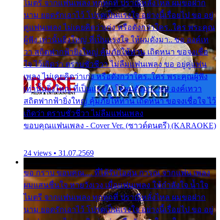
ไมตรี จากแฟนเพลง ทุกทุกที่ ปราณีหลั่งไหล ผมขอฝาก
นาม ยอดรักเอาไว้ โปรดเป็นแรงใจ อย่างนี้เรื่อยไป ขอ อยู่
คู่แฟนเพลง ไม่เคยคิดว่าเก่ง หรือดังกว่าใคร..ใคร พระคุณ
ผู้ฟัง เท่านั้นยิ่งใหญ่ ที่เป็นแรงใจ ให้ผมดังมา.. ขอ องค์เท
วา สถิตฟากฟ้ายิ่งใหญ่ คุ้มภัยให้ท่าน เถิดหนา ขอจงเชื่อ
ใจ ไว้เถิดว่า ตราบชั่วชีวา ไม่ลืมแฟนเพลง ขอ อยู่คู่แฟน
เพลง ไม่เคยคิดว่าเก่ง หรือดังกว่าใคร..ใคร พระคุณผู้ฟัง
เท่านั้นยิ่งใหญ่ ที่เป็นแรงใจ ให้ผมดังมา.. ขอ องค์เทวา
สถิตฟากฟ้ายิ่งใหญ่ คุ้มภัยให้ท่าน เถิดหนา ขอจงเชื่อใจ ไว้
เถิดว่า ตราบชั่วชีวา ไม่ลืมแฟนเพลง
ขอบคุณแฟนเพลง - Cover Ver. (ซาวด์ดนตรี) (KARAOKE)
24 views • 31.07.2569
ขอ กราบ ขอบคุณ.... ที่ได้รับไออุ่น การุณ จากแฟน เพลง
ผมแสนชื่นใจ หายวังเวง เมื่อแฟนเพลง ให้กำลังใจ น้ำใจ
ไมตรี จากแฟนเพลง ทุกทุกที่ ปราณีหลั่งไหล ผมขอฝาก
นาม ยอดรักเอาไว้ โปรดเป็นแรงใจ อย่างนี้เรื่อยไป ขอ อยู่