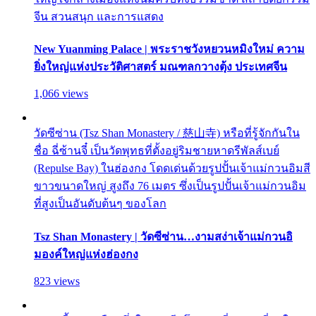
จีน สวนสนุก และการแสดง
New Yuanming Palace | พระราชวังหยวนหมิงใหม่ ความ
ยิ่งใหญ่แห่งประวัติศาสตร์ มณฑลกวางตุ้ง ประเทศจีน
1,066 views
วัดซีซ่าน (Tsz Shan Monastery / 慈山寺) หรือที่รู้จักกันใน
ชื่อ ฉี่ซ้านจี๋ เป็นวัดพุทธที่ตั้งอยู่ริมชายหาดรีพัลส์เบย์
(Repulse Bay) ในฮ่องกง โดดเด่นด้วยรูปปั้นเจ้าแม่กวนอิมสี
ขาวขนาดใหญ่ สูงถึง 76 เมตร ซึ่งเป็นรูปปั้นเจ้าแม่กวนอิม
ที่สูงเป็นอันดับต้นๆ ของโลก
Tsz Shan Monastery | วัดซีซ่าน…งามสง่าเจ้าแม่กวนอิ
มองค์ใหญ่แห่งฮ่องกง
823 views