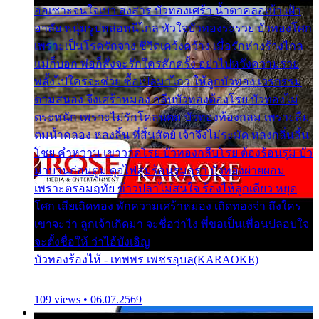
ออเซาะจนใจเบา สงสาร บัวทองเศร้า น้ำตาคลอเบ้า เฝ้า
อาลัย หนุ่มรูปหล่อหนีไกล หัวใจบัวทองระรวย บัวทองโศก
เพราะเป็นโรครักจาง ชีวิตเคว้งคว้าง เมื่อรักห่างร้างไกล
แม่ก็บอก พ่อก็สั่งจะรักใครสักครั้ง อย่าไปหวังความรวย
พลั้งไปใครจะช่วย ซื้อเปลมาไกว ให้ลูกบัวทอง เวรกรรม
ตามสนอง จึงเศร้าหมอง กลีบบัวทองต้องโรย บัวทองไม่
ตระหนัก เพราะไม่รักโคลนตม บัวทองท้องกลม เพราะลืม
ตมน้ำคลอง หลงลิ้น ที่สิ้นสัตย์ เจ้าจึงไม่ระมัด หลงกลิ่นลิ้น
โชย คำหวาน เขาวาดโรย บัวทองกลีบโรย ต้องร้อนรุม บัว
มาบานก่อนตูม ดุจไฟสุมร้อนรุมอุรา บัวทองผ่ายผอม
เพราะตรอมฤทัย ข้าวปลาไม่สนใจ ร้องไห้ลูกเดียว หยุด
โศก เสียเถิดทอง พักความเศร้าหมอง เถิดทองจ๋า ถึงใคร
เขาจะว่า ลูกเจ้าเกิดมา จะชื่อว่าไง พี่ขอเป็นเพื่อนปลอบใจ
จะตั้งชื่อให้ ว่าไอ้บังเอิญ
บัวทองร้องไห้ - เทพพร เพชรอุบล(KARAOKE)
109 views • 06.07.2569