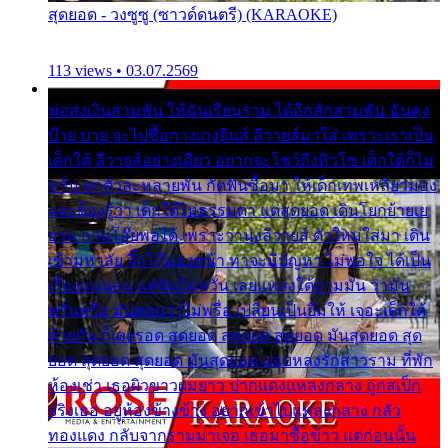
สุดยอด - วงซูซู (ซาวด์ดนตรี) (KARAOKE)
113 views • 03.07.2569
พ่อส่งเงินสามพัน ให้ฉันเรียนราม ได้อีกสักสามพัน ฉันคง
บ๊าย บาย จะไปซื้อกางเกงยีนส์ ลีวายส์มาใส่ เพราะเราเป็น
เด็กใต้ ลีวายส์อย่างเดียว อยากจะโชว์ถึงหิวโซ เด็กใต้ก็ไม่
หวั่น ตกตัวละหลายพัน กัดฟันซื้อมา ให้เด็กเทพเหลียวมอง
และต้องรู้ว่า เด็กใต้ไม่ธรรมดา แต่สุดยอด เดินโยกย้ายเย
ยวน กวนโอ๊ยพอได้ เพราะว่านุ่งลีวายส์ ตัวใหม่ใส่มา เดิน
เข้ามหาลัย จิ๊กโก๊มองหน้า ท่าจะมีปัญหา ไม่พอใจ ได้เป็น
เรื่องแน่นอน แต่ฉันไม่หวั่น เลยแหลงใต้ถามมัน ว่ามัน
พรั่นพรือ มันตอบว่าไม่พรื่อ เปลี่ยนเป็นยิ้มให้ เจอะเด็กใต้
ด้วยกัน ก็เลยรอด สุดยอด สุดยอด สุดยอด มันสุดยอด สุด
ยอด สุดยอด สุดยอด มันสุดยอด แอบหลงรักสาวราม ที่พัก
ห้องเช่า เธอผิวขาวผมยาว ปากแดงแหลงกลาง ถูกสเป็ก
จริงเธอ อยู่ห้องข้างข้าง อยากเข้าไปแหลงกลาง กลัว
ทองแดง กลับจากรามมาเจอ เธอมาซื้อข้าว แต่ก่อนนั้น