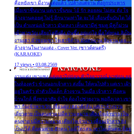
คือหยังเขา มีงานแต่งแล้ว ไปล้างแต่จาน ดั่งถูกประหาร
เมื่อเขาชื่นบาน แต่เราขื่นขม โอ้ รัก ลอยลม ไม่สม ดัง ใจ
ล้างจานคอยคู่ ไม่รู้ อีกนานเท่าใด จะได้ เลื่อนขั้นบันได ได้
เป็น ตำแหน่งเจ้าสาว มันเหงา เห็นเขามีคู่ ซมดู มีคู่ก็ม่วน
เข้าพาขวัญ เสียงโห่ตึงตึง มันซึ้ง อยู่แก่ใจ มื้อใด๋หนอ สิเป็น
งานเฮา มัวซอยเขา ใจเฮาซิด้าน มันทรมาน จับจาน เอย…
ล้างจานในงานแต่ง - Cover Ver. (ซาวด์ดนตรี)
(KARAOKE)
17 views • 03.08.2569
งานแต่ง เขาแซง แย่งเอาไปก่อน หัวใจอาวรณ์ มาซ่อน อยู่
ในห้องครัว ข้างนอกเจ้าสาว ส่งยิ้ม ให้คนไปทั่ว แต่เรา เฝ้า
อยู่ในครัว ทำตัวเป็นเด็ก ล้างจาน ในเมื่อ เจ้าสาว คือคน
บ้านใกล้ พึ่งพาอาศัย จำใจ ต้องไปช่วยงาน พอถึงเวลา เขา
พา กันเข้าพาขวัญ เพื่อนฝูง เฮฮาดังลั่น แต่เราล้างจาน
เดียวดาย เป็นคนพ่าย บ่มีความหมาย เคียงใจเจ้าบ่าว เป็น
คนพ่าย บ่มีความหมาย เคียงใจเจ้าบ่าว เพื่อนเจ้าสาว ยัง
เป็นบ่ได้ คือคนพ่าย ฮักคน ไม่มีใครสน เขาไม่เห็นคน ที่อยู่