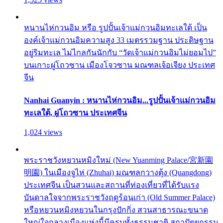
หนานไห่กวนอิม หรือ รูปปั้นเจ้าแม่กวนอิมทะเลใต้ เป็น
องค์เจ้าแม่กวนอิมความสูง 33 เมตรรวมฐาน ประดิษฐาน
อยู่ริมทะเล ไม่ไกลกันนักกับ “วัดเจ้าแม่กวนอิมไม่ยอมไป”
บนเกาะผู่โถวซาน เมืองโจวซาน มณฑลเจ้อเจียง ประเทศ
จีน
Nanhai Guanyin : หนานไห่กวนอิม...รูปปั้นเจ้าแม่กวนอิม
ทะเลใต้, ผู่โถวซาน ประเทศจีน
1,024 views
พระราชวังหยวนหมิงใหม่ (New Yuanming Palace/宮新園
明園) ในเมืองจูไห่ (Zhuhai) มณฑลกวางตุ้ง (Quangdong)
ประเทศจีน เป็นสวนและสถานที่ท่องเที่ยวที่ได้รับแรง
บันดาลใจจากพระราชวังฤดูร้อนเก่า (Old Summer Palace)
หรือหยวนหมิงหยวนในกรุงปักกิ่ง สวนสาธารณะขนาด
ใหญ่ใจกลางเมืองแห่งนี้มีครบทั้งธรรมชาติ สถาปัตยกรรม