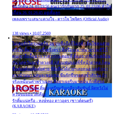
ขอรักคืน 24. 01:19:56 คนเรารักกันยาก 25. 01:23:06 หัวใจ
เถื่อน 26. 01:26:45 อยู่เพื่อลูก
เพลงเพราะเสนาะดวงใจ - ดาวใจ ไพจิตร (Official Audio)
138 views • 10.07.2569
ไม่เคยรักใครแน่หรือ อยากเชื่อถือก็ไม่กล้า ติ๋มใช่คนสวย
ตรึงใจ ติ๋มใช่งามซึ้งตรึงตรา พี่หรือจะมาหมายร่วมชีวี ก็
คนเขาลืออื้อฉาว ว่าสาวๆรุมตอมพี่ ติ๋มอยากรับรักเหมือน
กัน แต่หวั่นจะช้ำดวงฤดี กลัวแฟนของพี่ชี้หน้าด่าทอ ก็คน
ชื่อต๋อยต้อยตุ้มตุ๋ยต่าย พี่ยังลืมได้ง่ายๆเลยหนอ แค่ตัวเรา
สาวบ้านนา แสนจะซอมซ่อ ขืนรักขืนรอคงช้ำสักวัน ถ้า
จริงเหมือนคำพร่ำเฉลย พี่อย่าเฉยรีบมาหมั้น ถ้าพี่สู่ขอ
ตามธรรมเนียม ติ๋มจะเตรียมรับเกลียวสัมพันธ์ ผิดหวังไม่
หวั่นขอยอมได้เคียง
รักติ๋มแน่หรือ - หงษ์ทอง ดาวอุดร (ซาวด์ดนตรี)
(KARAOKE)