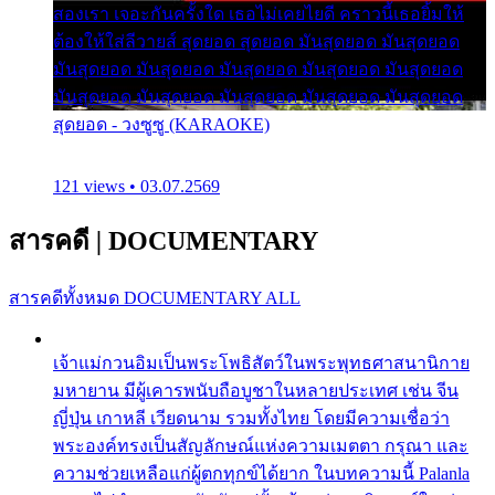
สองเรา เจอะกันครั้งใด เธอไม่เคยไยดี คราวนี้เธอยิ้มให้
ต้องให้ใส่ลีวายส์ สุดยอด สุดยอด มันสุดยอด มันสุดยอด
มันสุดยอด มันสุดยอด มันสุดยอด มันสุดยอด มันสุดยอด
มันสุดยอด มันสุดยอด มันสุดยอด มันสุดยอด มันสุดยอด
สุดยอด - วงซูซู (KARAOKE)
121 views • 03.07.2569
สารคดี
|
DOCUMENTARY
สารคดีทั้งหมด
DOCUMENTARY ALL
เจ้าแม่กวนอิมเป็นพระโพธิสัตว์ในพระพุทธศาสนานิกาย
มหายาน มีผู้เคารพนับถือบูชาในหลายประเทศ เช่น จีน
ญี่ปุ่น เกาหลี เวียดนาม รวมทั้งไทย โดยมีความเชื่อว่า
พระองค์ทรงเป็นสัญลักษณ์แห่งความเมตตา กรุณา และ
ความช่วยเหลือแก่ผู้ตกทุกข์ได้ยาก ในบทความนี้ Palanla