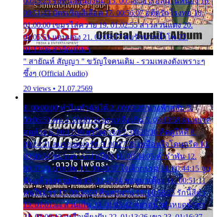
00:45:25 รอหน่อยน้องติ๋ม 15. 00:48:56 เรือล่มในหนอง 16.
00:51:43 บัตรเชิญสีเลือด 17. 00:56:07 อดีตรักโรงทอ 18.
01:00:00 เขมรไล่ควาย 19. 01:02:55 สาวสวนแตง 20.
01:05:51 แอบมอง 21. 01:09:27 พบรักปากน้ำโพ 22.
01:13:06 สายัณห์เมา
" สายัณห์ สัญญา " ขวัญใจคนเดิม - รวมเพลงดังเพราะๆ
ซึ้งๆ (Official Audio)
20 views • 21.07.2569
1. 00:00:00 ทำไมทำฉันได้ 2. 00:03:20 นางฟ้าสลัม 3.
00:06:50 คน 4. 00:10:36 บุญเหลือเกิน 5. 00:13:58 ฝนหยาด
สุดท้าย 6. 00:17:30 ยาใจยาจก 7. 00:20:30 คิดดูให้ดี 8.
00:24:21 ลบรอยแผลรัก 9. 00:27:35 เหมือนใจโดนกรีด 10.
00:30:54 ขบวนการเปาเปียว 11. 00:34:05 คำรำพัน 12.
00:37:20 ปาหนัน 13. 00:40:37 ใจเจ้ากรรม 14. 00:44:15 จูบ
ฉันแล้วจงตายเสีย 15. 00:47:24 ขอสูมาเต๊อะ 16. 00:51:11
คนใจมาร 17. 00:54:50 คืนทรมาน 18. 00:58:25 รักนี้สีดำ
19. 01:01:44 ส่วนเกิน 20. 01:05:42 หยาดน้ำฝนหยดน้ำตา
21. 01:09:13 เหลือเพียงฝัน 22. 01:13:26 เขา 23. 01:16:37