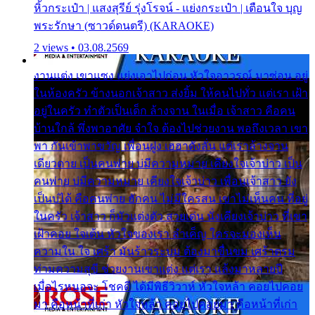
หิ้วกระเป๋า | แสงสุรีย์ รุ่งโรจน์ - แย่งกระเป๋า | เตือนใจ บุญ
พระรักษา (ซาวด์ดนตรี) (KARAOKE)
2 views • 03.08.2569
งานแต่ง เขาแซง แย่งเอาไปก่อน หัวใจอาวรณ์ มาซ่อน อยู่
ในห้องครัว ข้างนอกเจ้าสาว ส่งยิ้ม ให้คนไปทั่ว แต่เรา เฝ้า
อยู่ในครัว ทำตัวเป็นเด็ก ล้างจาน ในเมื่อ เจ้าสาว คือคน
บ้านใกล้ พึ่งพาอาศัย จำใจ ต้องไปช่วยงาน พอถึงเวลา เขา
พา กันเข้าพาขวัญ เพื่อนฝูง เฮฮาดังลั่น แต่เราล้างจาน
เดียวดาย เป็นคนพ่าย บ่มีความหมาย เคียงใจเจ้าบ่าว เป็น
คนพ่าย บ่มีความหมาย เคียงใจเจ้าบ่าว เพื่อนเจ้าสาว ยัง
เป็นบ่ได้ คือคนพ่าย ฮักคน ไม่มีใครสน เขาไม่เห็นคน ที่อยู่
ในครัว เจ้าสาว ก็มัวแต่งตัว สวยเด่น นั่งเคียงเจ้าบ่าว ที่เขา
เฝ้าคอย ใจเต้น หัวใจของเรา ลำเค็ญ ใครจะมองเห็น
ความใน ใจ เศร้า มันร้าวระบม ต้องมาขื่นขม เศร้าตรม
ท่ามความสุขี ช่วยงานเขาแต่ง แต่เรา แล้งมาหลายปี
เมื่อไรหนอจะ โชคดี ได้มีพิธีวิวาห์ หัวใจหล้า คอยไปคอย
มา คือหน้าที่เก่า หัวใจหล้า คอยไปคอยมา คือหน้าที่เก่า