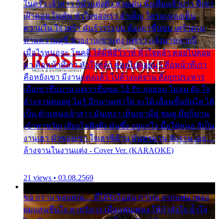
ในครัว เจ้าสาว ก็มัวแต่งตัว สวยเด่น นั่งเคียงเจ้าบ่าว ที่เขา
เฝ้าคอย ใจเต้น หัวใจของเรา ลำเค็ญ ใครจะมองเห็น
ความใน ใจ เศร้า มันร้าวระบม ต้องมาขื่นขม เศร้าตรม
ท่ามความสุขี ช่วยงานเขาแต่ง แต่เรา แล้งมาหลายปี
เมื่อไรหนอจะ โชคดี ได้มีพิธีวิวาห์ หัวใจหล้า คอยไปคอย
มา คือหน้าที่เก่า หัวใจหล้า คอยไปคอยมา คือหน้าที่เก่า
คือหยังเขา มีงานแต่งแล้ว ไปล้างแต่จาน ดั่งถูกประหาร
เมื่อเขาชื่นบาน แต่เราขื่นขม โอ้ รัก ลอยลม ไม่สม ดัง ใจ
ล้างจานคอยคู่ ไม่รู้ อีกนานเท่าใด จะได้ เลื่อนขั้นบันได ได้
เป็น ตำแหน่งเจ้าสาว มันเหงา เห็นเขามีคู่ ซมดู มีคู่ก็ม่วน
เข้าพาขวัญ เสียงโห่ตึงตึง มันซึ้ง อยู่แก่ใจ มื้อใด๋หนอ สิเป็น
งานเฮา มัวซอยเขา ใจเฮาซิด้าน มันทรมาน จับจาน เอย…
ล้างจานในงานแต่ง - Cover Ver. (KARAOKE)
21 views • 03.08.2569
ขอ กราบ ขอบคุณ.... ที่ได้รับไออุ่น การุณ จากแฟน เพลง
ผมแสนชื่นใจ หายวังเวง เมื่อแฟนเพลง ให้กำลังใจ น้ำใจ