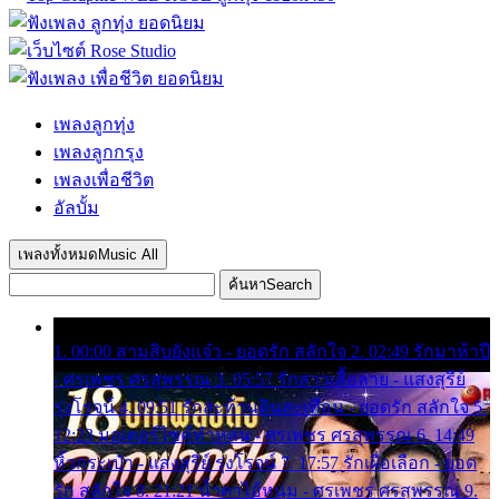
เพลงลูกทุ่ง
เพลงลูกกรุง
เพลงเพื่อชีวิต
อัลบั้ม
เพลงทั้งหมด
Music All
ค้นหา
Search
1. 00:00 สามสิบยังแจ๋ว - ยอดรัก สลักใจ 2. 02:49 รักมาห้าปี
- ศรเพชร ศรสุพรรณ 3. 05:57 รักสาวเสื้อลาย - แสงสุรีย์
รุ่งโรจน์ 4. 09:51 รักสะท้านดินสะเทือน - ยอดรัก สลักใจ 5.
12:23 มอเตอร์ไซค์ทำหล่น - ศรเพชร ศรสุพรรณ 6. 14:49
หิ้วกระเป๋า - แสงสุรีย์ รุ่งโรจน์ 7. 17:57 รักเผื่อเลือก - ยอด
รัก สลักใจ 8. 21:21 น้ำตาไอ้หนุ่ม - ศรเพชร ศรสุพรรณ 9.