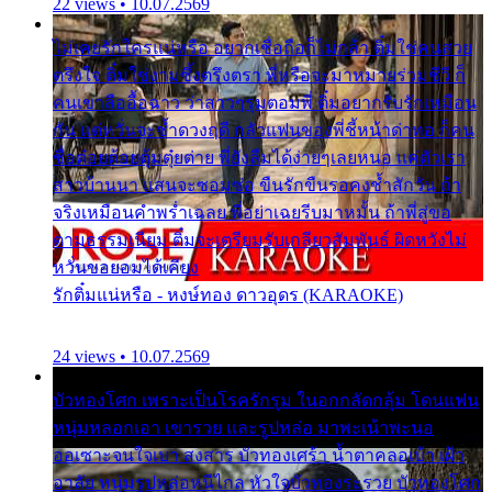
22 views • 10.07.2569
ไม่เคยรักใครแน่หรือ อยากเชื่อถือก็ไม่กล้า ติ๋มใช่คนสวย
ตรึงใจ ติ๋มใช่งามซึ้งตรึงตรา พี่หรือจะมาหมายร่วมชีวี ก็
คนเขาลืออื้อฉาว ว่าสาวๆรุมตอมพี่ ติ๋มอยากรับรักเหมือน
กัน แต่หวั่นจะช้ำดวงฤดี กลัวแฟนของพี่ชี้หน้าด่าทอ ก็คน
ชื่อต๋อยต้อยตุ้มตุ๋ยต่าย พี่ยังลืมได้ง่ายๆเลยหนอ แค่ตัวเรา
สาวบ้านนา แสนจะซอมซ่อ ขืนรักขืนรอคงช้ำสักวัน ถ้า
จริงเหมือนคำพร่ำเฉลย พี่อย่าเฉยรีบมาหมั้น ถ้าพี่สู่ขอ
ตามธรรมเนียม ติ๋มจะเตรียมรับเกลียวสัมพันธ์ ผิดหวังไม่
หวั่นขอยอมได้เคียง
รักติ๋มแน่หรือ - หงษ์ทอง ดาวอุดร (KARAOKE)
24 views • 10.07.2569
บัวทองโศก เพราะเป็นโรครักรุม ในอกกลัดกลุ้ม โดนแฟน
หนุ่มหลอกเอา เขารวย และรูปหล่อ มาพะเน้าพะนอ
ออเซาะจนใจเบา สงสาร บัวทองเศร้า น้ำตาคลอเบ้า เฝ้า
อาลัย หนุ่มรูปหล่อหนีไกล หัวใจบัวทองระรวย บัวทองโศก