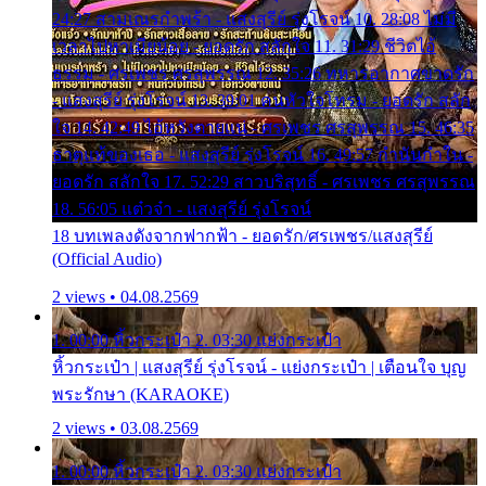
24:27 สามเณรกำพร้า - แสงสุรีย์ รุ่งโรจน์ 10. 28:08 ไม่มี
เวลาไปหาเมียน้อย - ยอดรัก สลักใจ 11. 31:29 ชีวิตไอ้
ธรรม - ศรเพชร ศรสุพรรณ 12. 35:26 ทหารอากาศขาดรัก
- แสงสุรีย์ รุ่งโรจน์ 13. 39:01 คนหัวใจโทรม - ยอดรัก สลัก
ใจ 14. 42:49 ไอ้หวังตายแน่ - ศรเพชร ศรสุพรรณ 15. 46:35
ธาตุแท้ของเธอ - แสงสุรีย์ รุ่งโรจน์ 16. 49:57 กำนันกำใน -
ยอดรัก สลักใจ 17. 52:29 สาวบริสุทธิ์ - ศรเพชร ศรสุพรรณ
18. 56:05 แต๋วจ๋า - แสงสุรีย์ รุ่งโรจน์
18 บทเพลงดังจากฟากฟ้า - ยอดรัก/ศรเพชร/แสงสุรีย์
(Official Audio)
2 views • 04.08.2569
1. 00:00 หิ้วกระเป๋า 2. 03:30 แย่งกระเป๋า
หิ้วกระเป๋า | แสงสุรีย์ รุ่งโรจน์ - แย่งกระเป๋า | เตือนใจ บุญ
พระรักษา (KARAOKE)
2 views • 03.08.2569
1. 00:00 หิ้วกระเป๋า 2. 03:30 แย่งกระเป๋า