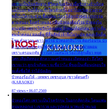
เพราะเป็นโรครักจาง ชีวิตเคว้งคว้าง เมื่อรักห่างร้างไกล
แม่ก็บอก พ่อก็สั่งจะรักใครสักครั้ง อย่าไปหวังความรวย
พลั้งไปใครจะช่วย ซื้อเปลมาไกว ให้ลูกบัวทอง เวรกรรม
ตามสนอง จึงเศร้าหมอง กลีบบัวทองต้องโรย บัวทองไม่
ตระหนัก เพราะไม่รักโคลนตม บัวทองท้องกลม เพราะลืม
ตมน้ำคลอง หลงลิ้น ที่สิ้นสัตย์ เจ้าจึงไม่ระมัด หลงกลิ่นลิ้น
โชย คำหวาน เขาวาดโรย บัวทองกลีบโรย ต้องร้อนรุม บัว
มาบานก่อนตูม ดุจไฟสุมร้อนรุมอุรา บัวทองผ่ายผอม
เพราะตรอมฤทัย ข้าวปลาไม่สนใจ ร้องไห้ลูกเดียว หยุด
โศก เสียเถิดทอง พักความเศร้าหมอง เถิดทองจ๋า ถึงใคร
เขาจะว่า ลูกเจ้าเกิดมา จะชื่อว่าไง พี่ขอเป็นเพื่อนปลอบใจ
จะตั้งชื่อให้ ว่าไอ้บังเอิญ
บัวทองร้องไห้ - เทพพร เพชรอุบล (ซาวด์ดนตรี)
(KARAOKE)
87 views • 06.07.2569
บัวทองโศก เพราะเป็นโรครักรุม ในอกกลัดกลุ้ม โดนแฟน
หนุ่มหลอกเอา เขารวย และรูปหล่อ มาพะเน้าพะนอ