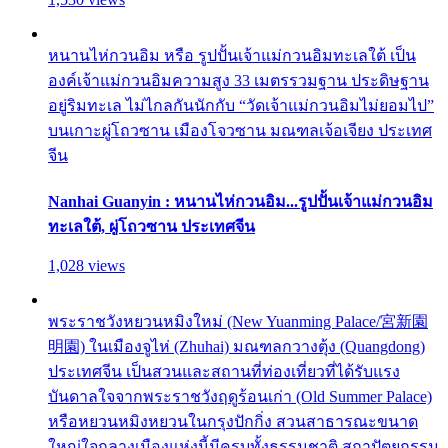
หนานไห่กวนอิม หรือ รูปปั้นเจ้าแม่กวนอิมทะเลใต้ เป็น
องค์เจ้าแม่กวนอิมความสูง 33 เมตรรวมฐาน ประดิษฐาน
อยู่ริมทะเล ไม่ไกลกันนักกับ “วัดเจ้าแม่กวนอิมไม่ยอมไป”
บนเกาะผู่โถวซาน เมืองโจวซาน มณฑลเจ้อเจียง ประเทศ
จีน
Nanhai Guanyin : หนานไห่กวนอิม...รูปปั้นเจ้าแม่กวนอิม
ทะเลใต้, ผู่โถวซาน ประเทศจีน
1,028 views
พระราชวังหยวนหมิงใหม่ (New Yuanming Palace/宮新園
明園) ในเมืองจูไห่ (Zhuhai) มณฑลกวางตุ้ง (Quangdong)
ประเทศจีน เป็นสวนและสถานที่ท่องเที่ยวที่ได้รับแรง
บันดาลใจจากพระราชวังฤดูร้อนเก่า (Old Summer Palace)
หรือหยวนหมิงหยวนในกรุงปักกิ่ง สวนสาธารณะขนาด
ใหญ่ใจกลางเมืองแห่งนี้มีครบทั้งธรรมชาติ สถาปัตยกรรม