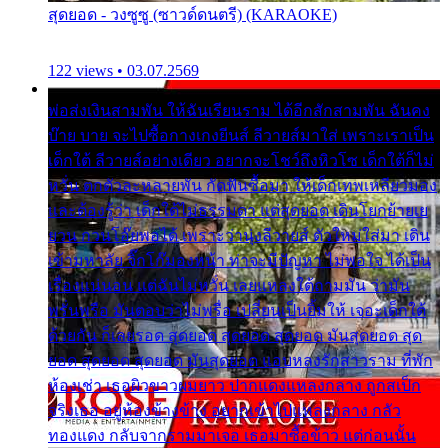
สุดยอด - วงซูซู (ซาวด์ดนตรี) (KARAOKE)
122 views • 03.07.2569
พ่อส่งเงินสามพัน ให้ฉันเรียนราม ได้อีกสักสามพัน ฉันคง
บ๊าย บาย จะไปซื้อกางเกงยีนส์ ลีวายส์มาใส่ เพราะเราเป็น
เด็กใต้ ลีวายส์อย่างเดียว อยากจะโชว์ถึงหิวโซ เด็กใต้ก็ไม่
หวั่น ตกตัวละหลายพัน กัดฟันซื้อมา ให้เด็กเทพเหลียวมอง
และต้องรู้ว่า เด็กใต้ไม่ธรรมดา แต่สุดยอด เดินโยกย้ายเย
ยวน กวนโอ๊ยพอได้ เพราะว่านุ่งลีวายส์ ตัวใหม่ใส่มา เดิน
เข้ามหาลัย จิ๊กโก๊มองหน้า ท่าจะมีปัญหา ไม่พอใจ ได้เป็น
เรื่องแน่นอน แต่ฉันไม่หวั่น เลยแหลงใต้ถามมัน ว่ามัน
พรั่นพรือ มันตอบว่าไม่พรื่อ เปลี่ยนเป็นยิ้มให้ เจอะเด็กใต้
ด้วยกัน ก็เลยรอด สุดยอด สุดยอด สุดยอด มันสุดยอด สุด
ยอด สุดยอด สุดยอด มันสุดยอด แอบหลงรักสาวราม ที่พัก
ห้องเช่า เธอผิวขาวผมยาว ปากแดงแหลงกลาง ถูกสเป็ก
จริงเธอ อยู่ห้องข้างข้าง อยากเข้าไปแหลงกลาง กลัว
ทองแดง กลับจากรามมาเจอ เธอมาซื้อข้าว แต่ก่อนนั้น