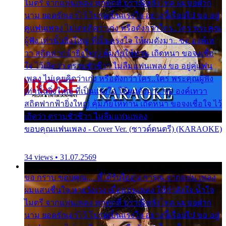
ไมตรี จากแฟนเพลง ทุกทุกที่ ปราณีหลั่งไหล ผมขอฝาก
นาม ยอดรักเอาไว้ โปรดเป็นแรงใจ อย่างนี้เรื่อยไป ขอ อยู่
คู่แฟนเพลง ไม่เคยคิดว่าเก่ง หรือดังกว่าใคร..ใคร พระคุณ
ผู้ฟัง เท่านั้นยิ่งใหญ่ ที่เป็นแรงใจ ให้ผมดังมา.. ขอ องค์เท
วา สถิตฟากฟ้ายิ่งใหญ่ คุ้มภัยให้ท่าน เถิดหนา ขอจงเชื่อ
ใจ ไว้เถิดว่า ตราบชั่วชีวา ไม่ลืมแฟนเพลง ขอ อยู่คู่แฟน
เพลง ไม่เคยคิดว่าเก่ง หรือดังกว่าใคร..ใคร พระคุณผู้ฟัง
เท่านั้นยิ่งใหญ่ ที่เป็นแรงใจ ให้ผมดังมา.. ขอ องค์เทวา
สถิตฟากฟ้ายิ่งใหญ่ คุ้มภัยให้ท่าน เถิดหนา ขอจงเชื่อใจ ไว้
เถิดว่า ตราบชั่วชีวา ไม่ลืมแฟนเพลง
ขอบคุณแฟนเพลง - Cover Ver. (ซาวด์ดนตรี) (KARAOKE)
34 views • 31.07.2569
ขอ กราบ ขอบคุณ.... ที่ได้รับไออุ่น การุณ จากแฟน เพลง
ผมแสนชื่นใจ หายวังเวง เมื่อแฟนเพลง ให้กำลังใจ น้ำใจ
ไมตรี จากแฟนเพลง ทุกทุกที่ ปราณีหลั่งไหล ผมขอฝาก
นาม ยอดรักเอาไว้ โปรดเป็นแรงใจ อย่างนี้เรื่อยไป ขอ อยู่