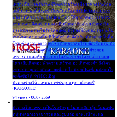
เพราะเป็นโรครักจาง ชีวิตเคว้งคว้าง เมื่อรักห่างร้างไกล
แม่ก็บอก พ่อก็สั่งจะรักใครสักครั้ง อย่าไปหวังความรวย
พลั้งไปใครจะช่วย ซื้อเปลมาไกว ให้ลูกบัวทอง เวรกรรม
ตามสนอง จึงเศร้าหมอง กลีบบัวทองต้องโรย บัวทองไม่
ตระหนัก เพราะไม่รักโคลนตม บัวทองท้องกลม เพราะลืม
ตมน้ำคลอง หลงลิ้น ที่สิ้นสัตย์ เจ้าจึงไม่ระมัด หลงกลิ่นลิ้น
โชย คำหวาน เขาวาดโรย บัวทองกลีบโรย ต้องร้อนรุม บัว
มาบานก่อนตูม ดุจไฟสุมร้อนรุมอุรา บัวทองผ่ายผอม
เพราะตรอมฤทัย ข้าวปลาไม่สนใจ ร้องไห้ลูกเดียว หยุด
โศก เสียเถิดทอง พักความเศร้าหมอง เถิดทองจ๋า ถึงใคร
เขาจะว่า ลูกเจ้าเกิดมา จะชื่อว่าไง พี่ขอเป็นเพื่อนปลอบใจ
จะตั้งชื่อให้ ว่าไอ้บังเอิญ
บัวทองร้องไห้ - เทพพร เพชรอุบล (ซาวด์ดนตรี)
(KARAOKE)
94 views • 06.07.2569
บัวทองโศก เพราะเป็นโรครักรุม ในอกกลัดกลุ้ม โดนแฟน
หนุ่มหลอกเอา เขารวย และรูปหล่อ มาพะเน้าพะนอ