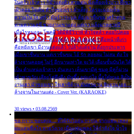
ในครัว เจ้าสาว ก็มัวแต่งตัว สวยเด่น นั่งเคียงเจ้าบ่าว ที่เขา
เฝ้าคอย ใจเต้น หัวใจของเรา ลำเค็ญ ใครจะมองเห็น
ความใน ใจ เศร้า มันร้าวระบม ต้องมาขื่นขม เศร้าตรม
ท่ามความสุขี ช่วยงานเขาแต่ง แต่เรา แล้งมาหลายปี
เมื่อไรหนอจะ โชคดี ได้มีพิธีวิวาห์ หัวใจหล้า คอยไปคอย
มา คือหน้าที่เก่า หัวใจหล้า คอยไปคอยมา คือหน้าที่เก่า
คือหยังเขา มีงานแต่งแล้ว ไปล้างแต่จาน ดั่งถูกประหาร
เมื่อเขาชื่นบาน แต่เราขื่นขม โอ้ รัก ลอยลม ไม่สม ดัง ใจ
ล้างจานคอยคู่ ไม่รู้ อีกนานเท่าใด จะได้ เลื่อนขั้นบันได ได้
เป็น ตำแหน่งเจ้าสาว มันเหงา เห็นเขามีคู่ ซมดู มีคู่ก็ม่วน
เข้าพาขวัญ เสียงโห่ตึงตึง มันซึ้ง อยู่แก่ใจ มื้อใด๋หนอ สิเป็น
งานเฮา มัวซอยเขา ใจเฮาซิด้าน มันทรมาน จับจาน เอย…
ล้างจานในงานแต่ง - Cover Ver. (KARAOKE)
30 views • 03.08.2569
ขอ กราบ ขอบคุณ.... ที่ได้รับไออุ่น การุณ จากแฟน เพลง
ผมแสนชื่นใจ หายวังเวง เมื่อแฟนเพลง ให้กำลังใจ น้ำใจ