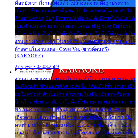
คือหยังเขา มีงานแต่งแล้ว ไปล้างแต่จาน ดั่งถูกประหาร
เมื่อเขาชื่นบาน แต่เราขื่นขม โอ้ รัก ลอยลม ไม่สม ดัง ใจ
ล้างจานคอยคู่ ไม่รู้ อีกนานเท่าใด จะได้ เลื่อนขั้นบันได ได้
เป็น ตำแหน่งเจ้าสาว มันเหงา เห็นเขามีคู่ ซมดู มีคู่ก็ม่วน
เข้าพาขวัญ เสียงโห่ตึงตึง มันซึ้ง อยู่แก่ใจ มื้อใด๋หนอ สิเป็น
งานเฮา มัวซอยเขา ใจเฮาซิด้าน มันทรมาน จับจาน เอย…
ล้างจานในงานแต่ง - Cover Ver. (ซาวด์ดนตรี)
(KARAOKE)
27 views • 03.08.2569
งานแต่ง เขาแซง แย่งเอาไปก่อน หัวใจอาวรณ์ มาซ่อน อยู่
ในห้องครัว ข้างนอกเจ้าสาว ส่งยิ้ม ให้คนไปทั่ว แต่เรา เฝ้า
อยู่ในครัว ทำตัวเป็นเด็ก ล้างจาน ในเมื่อ เจ้าสาว คือคน
บ้านใกล้ พึ่งพาอาศัย จำใจ ต้องไปช่วยงาน พอถึงเวลา เขา
พา กันเข้าพาขวัญ เพื่อนฝูง เฮฮาดังลั่น แต่เราล้างจาน
เดียวดาย เป็นคนพ่าย บ่มีความหมาย เคียงใจเจ้าบ่าว เป็น
คนพ่าย บ่มีความหมาย เคียงใจเจ้าบ่าว เพื่อนเจ้าสาว ยัง
เป็นบ่ได้ คือคนพ่าย ฮักคน ไม่มีใครสน เขาไม่เห็นคน ที่อยู่