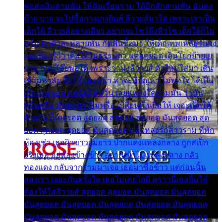
พ่อส่งเงินสามพัน ให้ฉันเรียนราม ได้อีกสักสามพัน ฉันคง
บ๊าย บาย จะไปซื้อกางเกงยีนส์ ลีวายส์มาใส่ เพราะเราเป็น
เด็กใต้ ลีวายส์อย่างเดียว อยากจะโชว์ถึงหิวโซ เด็กใต้ก็ไม่
หวั่น ตกตัวละหลายพัน กัดฟันซื้อมา ให้เด็กเทพเหลียวมอง
และต้องรู้ว่า เด็กใต้ไม่ธรรมดา แต่สุดยอด เดินโยกย้ายเย
ยวน กวนโอ๊ยพอได้ เพราะว่านุ่งลีวายส์ ตัวใหม่ใส่มา เดิน
เข้ามหาลัย จิ๊กโก๊มองหน้า ท่าจะมีปัญหา ไม่พอใจ ได้เป็น
เรื่องแน่นอน แต่ฉันไม่หวั่น เลยแหลงใต้ถามมัน ว่ามัน
พรั่นพรือ มันตอบว่าไม่พรื่อ เปลี่ยนเป็นยิ้มให้ เจอะเด็กใต้
ด้วยกัน ก็เลยรอด สุดยอด สุดยอด สุดยอด มันสุดยอด สุด
ยอด สุดยอด สุดยอด มันสุดยอด แอบหลงรักสาวราม ที่พัก
ห้องเช่า เธอผิวขาวผมยาว ปากแดงแหลงกลาง ถูกสเป็ก
จริงเธอ อยู่ห้องข้างข้าง อยากเข้าไปแหลงกลาง กลัว
ทองแดง กลับจากรามมาเจอ เธอมาซื้อข้าว แต่ก่อนนั้น
สองเรา เจอะกันครั้งใด เธอไม่เคยไยดี คราวนี้เธอยิ้มให้
ต้องให้ใส่ลีวายส์ สุดยอด สุดยอด มันสุดยอด มันสุดยอด
มันสุดยอด มันสุดยอด มันสุดยอด มันสุดยอด มันสุดยอด
มันสุดยอด มันสุดยอด มันสุดยอด มันสุดยอด มันสุดยอด