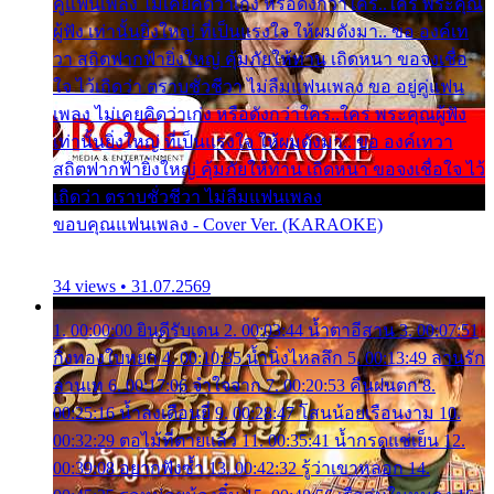
คู่แฟนเพลง ไม่เคยคิดว่าเก่ง หรือดังกว่าใคร..ใคร พระคุณ
ผู้ฟัง เท่านั้นยิ่งใหญ่ ที่เป็นแรงใจ ให้ผมดังมา.. ขอ องค์เท
วา สถิตฟากฟ้ายิ่งใหญ่ คุ้มภัยให้ท่าน เถิดหนา ขอจงเชื่อ
ใจ ไว้เถิดว่า ตราบชั่วชีวา ไม่ลืมแฟนเพลง ขอ อยู่คู่แฟน
เพลง ไม่เคยคิดว่าเก่ง หรือดังกว่าใคร..ใคร พระคุณผู้ฟัง
เท่านั้นยิ่งใหญ่ ที่เป็นแรงใจ ให้ผมดังมา.. ขอ องค์เทวา
สถิตฟากฟ้ายิ่งใหญ่ คุ้มภัยให้ท่าน เถิดหนา ขอจงเชื่อใจ ไว้
เถิดว่า ตราบชั่วชีวา ไม่ลืมแฟนเพลง
ขอบคุณแฟนเพลง - Cover Ver. (KARAOKE)
34 views • 31.07.2569
1. 00:00:00 ยินดีรับเดน 2. 00:03:44 น้ำตาอีสาน 3. 00:07:51
กิ่งทองใบหยก 4. 00:10:35 น้ำนิ่งไหลลึก 5. 00:13:49 ลานรัก
ลานเท 6. 00:17:06 จำใจจาก 7. 00:20:53 คืนฝนตก 8.
00:25:16 น้ำลงเดือนยี่ 9. 00:28:47 โสนน้อยเรือนงาม 10.
00:32:29 ตอไม้ที่ตายแล้ว 11. 00:35:41 น้ำกรดแช่เย็น 12.
00:39:08 อยากฟังซ้ำ 13. 00:42:32 รู้ว่าเขาหลอก 14.