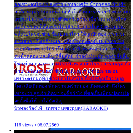
ออเซาะจนใจเบา สงสาร บัวทองเศร้า น้ำตาคลอเบ้า เฝ้า
อาลัย หนุ่มรูปหล่อหนีไกล หัวใจบัวทองระรวย บัวทองโศก
เพราะเป็นโรครักจาง ชีวิตเคว้งคว้าง เมื่อรักห่างร้างไกล
แม่ก็บอก พ่อก็สั่งจะรักใครสักครั้ง อย่าไปหวังความรวย
พลั้งไปใครจะช่วย ซื้อเปลมาไกว ให้ลูกบัวทอง เวรกรรม
ตามสนอง จึงเศร้าหมอง กลีบบัวทองต้องโรย บัวทองไม่
ตระหนัก เพราะไม่รักโคลนตม บัวทองท้องกลม เพราะลืม
ตมน้ำคลอง หลงลิ้น ที่สิ้นสัตย์ เจ้าจึงไม่ระมัด หลงกลิ่นลิ้น
โชย คำหวาน เขาวาดโรย บัวทองกลีบโรย ต้องร้อนรุม บัว
มาบานก่อนตูม ดุจไฟสุมร้อนรุมอุรา บัวทองผ่ายผอม
เพราะตรอมฤทัย ข้าวปลาไม่สนใจ ร้องไห้ลูกเดียว หยุด
โศก เสียเถิดทอง พักความเศร้าหมอง เถิดทองจ๋า ถึงใคร
เขาจะว่า ลูกเจ้าเกิดมา จะชื่อว่าไง พี่ขอเป็นเพื่อนปลอบใจ
จะตั้งชื่อให้ ว่าไอ้บังเอิญ
บัวทองร้องไห้ - เทพพร เพชรอุบล(KARAOKE)
116 views • 06.07.2569