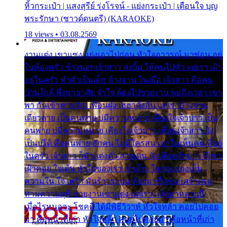
หิ้วกระเป๋า | แสงสุรีย์ รุ่งโรจน์ - แย่งกระเป๋า | เตือนใจ บุญ
พระรักษา (ซาวด์ดนตรี) (KARAOKE)
18 views • 03.08.2569
งานแต่ง เขาแซง แย่งเอาไปก่อน หัวใจอาวรณ์ มาซ่อน อยู่
ในห้องครัว ข้างนอกเจ้าสาว ส่งยิ้ม ให้คนไปทั่ว แต่เรา เฝ้า
อยู่ในครัว ทำตัวเป็นเด็ก ล้างจาน ในเมื่อ เจ้าสาว คือคน
บ้านใกล้ พึ่งพาอาศัย จำใจ ต้องไปช่วยงาน พอถึงเวลา เขา
พา กันเข้าพาขวัญ เพื่อนฝูง เฮฮาดังลั่น แต่เราล้างจาน
เดียวดาย เป็นคนพ่าย บ่มีความหมาย เคียงใจเจ้าบ่าว เป็น
คนพ่าย บ่มีความหมาย เคียงใจเจ้าบ่าว เพื่อนเจ้าสาว ยัง
เป็นบ่ได้ คือคนพ่าย ฮักคน ไม่มีใครสน เขาไม่เห็นคน ที่อยู่
ในครัว เจ้าสาว ก็มัวแต่งตัว สวยเด่น นั่งเคียงเจ้าบ่าว ที่เขา
เฝ้าคอย ใจเต้น หัวใจของเรา ลำเค็ญ ใครจะมองเห็น
ความใน ใจ เศร้า มันร้าวระบม ต้องมาขื่นขม เศร้าตรม
ท่ามความสุขี ช่วยงานเขาแต่ง แต่เรา แล้งมาหลายปี
เมื่อไรหนอจะ โชคดี ได้มีพิธีวิวาห์ หัวใจหล้า คอยไปคอย
มา คือหน้าที่เก่า หัวใจหล้า คอยไปคอยมา คือหน้าที่เก่า