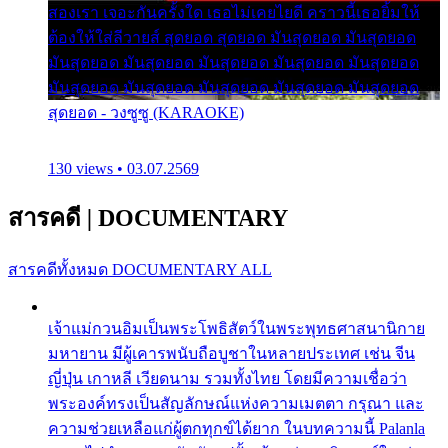
สองเรา เจอะกันครั้งใด เธอไม่เคยไยดี คราวนี้เธอยิ้มให้
ต้องให้ใส่ลีวายส์ สุดยอด สุดยอด มันสุดยอด มันสุดยอด
มันสุดยอด มันสุดยอด มันสุดยอด มันสุดยอด มันสุดยอด
มันสุดยอด มันสุดยอด มันสุดยอด มันสุดยอด มันสุดยอด
สุดยอด - วงซูซู (KARAOKE)
130 views • 03.07.2569
สารคดี
|
DOCUMENTARY
สารคดีทั้งหมด
DOCUMENTARY ALL
เจ้าแม่กวนอิมเป็นพระโพธิสัตว์ในพระพุทธศาสนานิกาย
มหายาน มีผู้เคารพนับถือบูชาในหลายประเทศ เช่น จีน
ญี่ปุ่น เกาหลี เวียดนาม รวมทั้งไทย โดยมีความเชื่อว่า
พระองค์ทรงเป็นสัญลักษณ์แห่งความเมตตา กรุณา และ
ความช่วยเหลือแก่ผู้ตกทุกข์ได้ยาก ในบทความนี้ Palanla