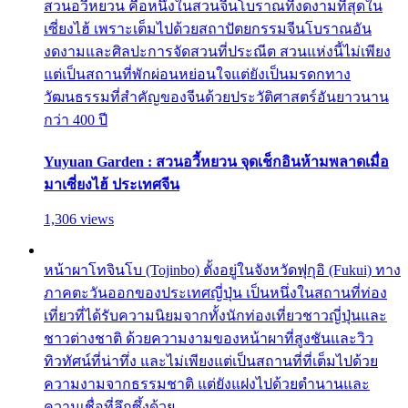
สวนอวี้หยวน คือหนึ่งในสวนจีนโบราณที่งดงามที่สุดใน
เซี่ยงไฮ้ เพราะเต็มไปด้วยสถาปัตยกรรมจีนโบราณอัน
งดงามและศิลปะการจัดสวนที่ประณีต สวนแห่งนี้ไม่เพียง
แต่เป็นสถานที่พักผ่อนหย่อนใจแต่ยังเป็นมรดกทาง
วัฒนธรรมที่สำคัญของจีนด้วยประวัติศาสตร์อันยาวนาน
กว่า 400 ปี
Yuyuan Garden : สวนอวี้หยวน จุดเช็กอินห้ามพลาดเมื่อ
มาเซี่ยงไฮ้ ประเทศจีน
1,306 views
หน้าผาโทจินโบ (Tojinbo) ตั้งอยู่ในจังหวัดฟุกุอิ (Fukui) ทาง
ภาคตะวันออกของประเทศญี่ปุ่น เป็นหนึ่งในสถานที่ท่อง
เที่ยวที่ได้รับความนิยมจากทั้งนักท่องเที่ยวชาวญี่ปุ่นและ
ชาวต่างชาติ ด้วยความงามของหน้าผาที่สูงชันและวิว
ทิวทัศน์ที่น่าทึ่ง และไม่เพียงแต่เป็นสถานที่ที่เต็มไปด้วย
ความงามจากธรรมชาติ แต่ยังแฝงไปด้วยตำนานและ
ความเชื่อที่ลึกซึ้งด้วย