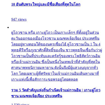
10 อันดับพระใหญ่และมีชื่อเสียงที่สุดในโลก
947 views
ผู่โถวซาน หรือ เกาะผู่โถว เป็นเกาะเล็กๆ ที่ตั้งอยู่ในส่วน
ตะวันออกของเมืองโจวซาน มณฑลเจ้อเจียง ประเทศจีน
โดยอยู่ทางตอนใต้ของนครเซี่ยงไฮ้ ผู่โถวซานเป็น 1 ใน 4
พุทธคีรีหรือภูเขาศักดิ์สิทธิ์ของจีน ชาวพุทธจีนเชื่อกันว่าผู่
โถวซานเป็นที่ประทับและตรัสรู้ของพระโพธิสัตว์กวนอิม
หรือเจ้าแม่กวนอิม ซึ่งเป็นหนึ่งในเทพเจ้าที่สำคัญที่สุดใน
ศาสนาพุทธนิกายมหายาน ดังนั้นจึงมีผู้แสวงบุญจากทั่ว
โลก โดยเฉพาะผู้ที่ศรัทธาในเจ้าแม่กวนอิมเดินทางมาที่
เกาะแห่งนี้เพื่อสักการะขอพรอยู่โดยตลอด
รวม 5 วัดสำคัญแห่งถิ่นกำเนิดเจ้าแม่กวนอิม | เกาะผู่โถว
ซาน มณฑลเจ้อเจียง ประเทศจีน
1,530 views