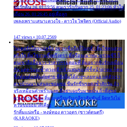
ขอรักคืน 24. 01:19:56 คนเรารักกันยาก 25. 01:23:06 หัวใจ
เถื่อน 26. 01:26:45 อยู่เพื่อลูก
เพลงเพราะเสนาะดวงใจ - ดาวใจ ไพจิตร (Official Audio)
147 views • 10.07.2569
ไม่เคยรักใครแน่หรือ อยากเชื่อถือก็ไม่กล้า ติ๋มใช่คนสวย
ตรึงใจ ติ๋มใช่งามซึ้งตรึงตรา พี่หรือจะมาหมายร่วมชีวี ก็
คนเขาลืออื้อฉาว ว่าสาวๆรุมตอมพี่ ติ๋มอยากรับรักเหมือน
กัน แต่หวั่นจะช้ำดวงฤดี กลัวแฟนของพี่ชี้หน้าด่าทอ ก็คน
ชื่อต๋อยต้อยตุ้มตุ๋ยต่าย พี่ยังลืมได้ง่ายๆเลยหนอ แค่ตัวเรา
สาวบ้านนา แสนจะซอมซ่อ ขืนรักขืนรอคงช้ำสักวัน ถ้า
จริงเหมือนคำพร่ำเฉลย พี่อย่าเฉยรีบมาหมั้น ถ้าพี่สู่ขอ
ตามธรรมเนียม ติ๋มจะเตรียมรับเกลียวสัมพันธ์ ผิดหวังไม่
หวั่นขอยอมได้เคียง
รักติ๋มแน่หรือ - หงษ์ทอง ดาวอุดร (ซาวด์ดนตรี)
(KARAOKE)