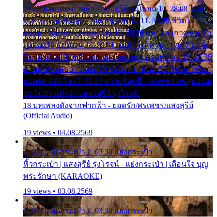
24:27 สามเณรกำพร้า - แสงสุรีย์ รุ่งโรจน์ 10. 28:08 ไม่มี
เวลาไปหาเมียน้อย - ยอดรัก สลักใจ 11. 31:29 ชีวิตไอ้
ธรรม - ศรเพชร ศรสุพรรณ 12. 35:26 ทหารอากาศขาดรัก
- แสงสุรีย์ รุ่งโรจน์ 13. 39:01 คนหัวใจโทรม - ยอดรัก สลัก
ใจ 14. 42:49 ไอ้หวังตายแน่ - ศรเพชร ศรสุพรรณ 15. 46:35
ธาตุแท้ของเธอ - แสงสุรีย์ รุ่งโรจน์ 16. 49:57 กำนันกำใน -
ยอดรัก สลักใจ 17. 52:29 สาวบริสุทธิ์ - ศรเพชร ศรสุพรรณ
18. 56:05 แต๋วจ๋า - แสงสุรีย์ รุ่งโรจน์
18 บทเพลงดังจากฟากฟ้า - ยอดรัก/ศรเพชร/แสงสุรีย์
(Official Audio)
19 views • 04.08.2569
1. 00:00 หิ้วกระเป๋า 2. 03:30 แย่งกระเป๋า
หิ้วกระเป๋า | แสงสุรีย์ รุ่งโรจน์ - แย่งกระเป๋า | เตือนใจ บุญ
พระรักษา (KARAOKE)
19 views • 03.08.2569
1. 00:00 หิ้วกระเป๋า 2. 03:30 แย่งกระเป๋า