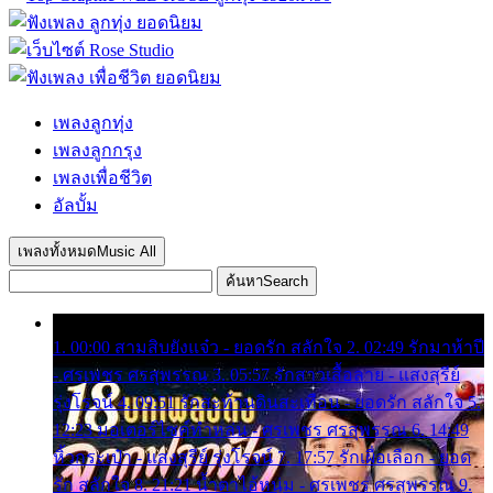
เพลงลูกทุ่ง
เพลงลูกกรุง
เพลงเพื่อชีวิต
อัลบั้ม
เพลงทั้งหมด
Music All
ค้นหา
Search
1. 00:00 สามสิบยังแจ๋ว - ยอดรัก สลักใจ 2. 02:49 รักมาห้าปี
- ศรเพชร ศรสุพรรณ 3. 05:57 รักสาวเสื้อลาย - แสงสุรีย์
รุ่งโรจน์ 4. 09:51 รักสะท้านดินสะเทือน - ยอดรัก สลักใจ 5.
12:23 มอเตอร์ไซค์ทำหล่น - ศรเพชร ศรสุพรรณ 6. 14:49
หิ้วกระเป๋า - แสงสุรีย์ รุ่งโรจน์ 7. 17:57 รักเผื่อเลือก - ยอด
รัก สลักใจ 8. 21:21 น้ำตาไอ้หนุ่ม - ศรเพชร ศรสุพรรณ 9.