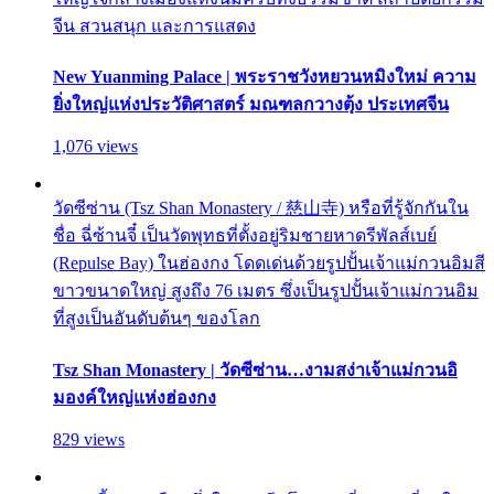
จีน สวนสนุก และการแสดง
New Yuanming Palace | พระราชวังหยวนหมิงใหม่ ความ
ยิ่งใหญ่แห่งประวัติศาสตร์ มณฑลกวางตุ้ง ประเทศจีน
1,076 views
วัดซีซ่าน (Tsz Shan Monastery / 慈山寺) หรือที่รู้จักกันใน
ชื่อ ฉี่ซ้านจี๋ เป็นวัดพุทธที่ตั้งอยู่ริมชายหาดรีพัลส์เบย์
(Repulse Bay) ในฮ่องกง โดดเด่นด้วยรูปปั้นเจ้าแม่กวนอิมสี
ขาวขนาดใหญ่ สูงถึง 76 เมตร ซึ่งเป็นรูปปั้นเจ้าแม่กวนอิม
ที่สูงเป็นอันดับต้นๆ ของโลก
Tsz Shan Monastery | วัดซีซ่าน…งามสง่าเจ้าแม่กวนอิ
มองค์ใหญ่แห่งฮ่องกง
829 views