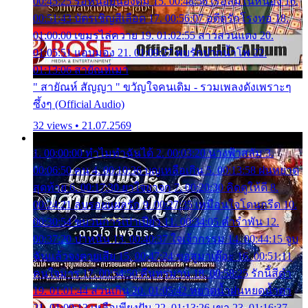
00:45:25 รอหน่อยน้องติ๋ม 15. 00:48:56 เรือล่มในหนอง 16.
00:51:43 บัตรเชิญสีเลือด 17. 00:56:07 อดีตรักโรงทอ 18.
01:00:00 เขมรไล่ควาย 19. 01:02:55 สาวสวนแตง 20.
01:05:51 แอบมอง 21. 01:09:27 พบรักปากน้ำโพ 22.
01:13:06 สายัณห์เมา
" สายัณห์ สัญญา " ขวัญใจคนเดิม - รวมเพลงดังเพราะๆ
ซึ้งๆ (Official Audio)
32 views • 21.07.2569
1. 00:00:00 ทำไมทำฉันได้ 2. 00:03:20 นางฟ้าสลัม 3.
00:06:50 คน 4. 00:10:36 บุญเหลือเกิน 5. 00:13:58 ฝนหยาด
สุดท้าย 6. 00:17:30 ยาใจยาจก 7. 00:20:30 คิดดูให้ดี 8.
00:24:21 ลบรอยแผลรัก 9. 00:27:35 เหมือนใจโดนกรีด 10.
00:30:54 ขบวนการเปาเปียว 11. 00:34:05 คำรำพัน 12.
00:37:20 ปาหนัน 13. 00:40:37 ใจเจ้ากรรม 14. 00:44:15 จูบ
ฉันแล้วจงตายเสีย 15. 00:47:24 ขอสูมาเต๊อะ 16. 00:51:11
คนใจมาร 17. 00:54:50 คืนทรมาน 18. 00:58:25 รักนี้สีดำ
19. 01:01:44 ส่วนเกิน 20. 01:05:42 หยาดน้ำฝนหยดน้ำตา
21. 01:09:13 เหลือเพียงฝัน 22. 01:13:26 เขา 23. 01:16:37