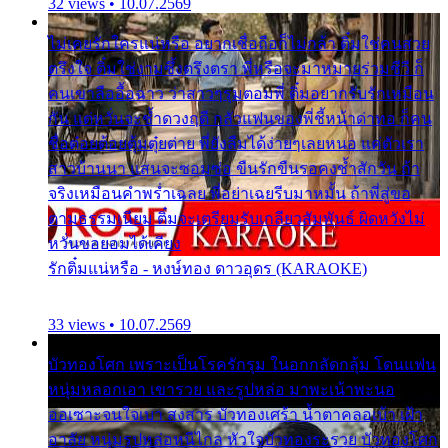
32 views • 10.07.2569
ไม่เคยรักใครแน่หรือ อยากเชื่อถือก็ไม่กล้า ติ๋มใช่คนสวย
ตรึงใจ ติ๋มใช่งามซึ้งตรึงตรา พี่หรือจะมาหมายร่วมชีวี ก็
คนเขาลืออื้อฉาว ว่าสาวๆรุมตอมพี่ ติ๋มอยากรับรักเหมือน
กัน แต่หวั่นจะช้ำดวงฤดี กลัวแฟนของพี่ชี้หน้าด่าทอ ก็คน
ชื่อต๋อยต้อยตุ้มตุ๋ยต่าย พี่ยังลืมได้ง่ายๆเลยหนอ แค่ตัวเรา
สาวบ้านนา แสนจะซอมซ่อ ขืนรักขืนรอคงช้ำสักวัน ถ้า
จริงเหมือนคำพร่ำเฉลย พี่อย่าเฉยรีบมาหมั้น ถ้าพี่สู่ขอ
ตามธรรมเนียม ติ๋มจะเตรียมรับเกลียวสัมพันธ์ ผิดหวังไม่
หวั่นขอยอมได้เคียง
รักติ๋มแน่หรือ - หงษ์ทอง ดาวอุดร (KARAOKE)
33 views • 10.07.2569
บัวทองโศก เพราะเป็นโรครักรุม ในอกกลัดกลุ้ม โดนแฟน
หนุ่มหลอกเอา เขารวย และรูปหล่อ มาพะเน้าพะนอ
ออเซาะจนใจเบา สงสาร บัวทองเศร้า น้ำตาคลอเบ้า เฝ้า
อาลัย หนุ่มรูปหล่อหนีไกล หัวใจบัวทองระรวย บัวทองโศก