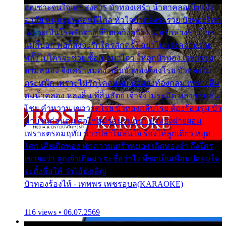
ออเซาะจนใจเบา สงสาร บัวทองเศร้า น้ำตาคลอเบ้า เฝ้า
อาลัย หนุ่มรูปหล่อหนีไกล หัวใจบัวทองระรวย บัวทองโศก
เพราะเป็นโรครักจาง ชีวิตเคว้งคว้าง เมื่อรักห่างร้างไกล
แม่ก็บอก พ่อก็สั่งจะรักใครสักครั้ง อย่าไปหวังความรวย
พลั้งไปใครจะช่วย ซื้อเปลมาไกว ให้ลูกบัวทอง เวรกรรม
ตามสนอง จึงเศร้าหมอง กลีบบัวทองต้องโรย บัวทองไม่
ตระหนัก เพราะไม่รักโคลนตม บัวทองท้องกลม เพราะลืม
ตมน้ำคลอง หลงลิ้น ที่สิ้นสัตย์ เจ้าจึงไม่ระมัด หลงกลิ่นลิ้น
โชย คำหวาน เขาวาดโรย บัวทองกลีบโรย ต้องร้อนรุม บัว
มาบานก่อนตูม ดุจไฟสุมร้อนรุมอุรา บัวทองผ่ายผอม
เพราะตรอมฤทัย ข้าวปลาไม่สนใจ ร้องไห้ลูกเดียว หยุด
โศก เสียเถิดทอง พักความเศร้าหมอง เถิดทองจ๋า ถึงใคร
เขาจะว่า ลูกเจ้าเกิดมา จะชื่อว่าไง พี่ขอเป็นเพื่อนปลอบใจ
จะตั้งชื่อให้ ว่าไอ้บังเอิญ
บัวทองร้องไห้ - เทพพร เพชรอุบล(KARAOKE)
116 views • 06.07.2569