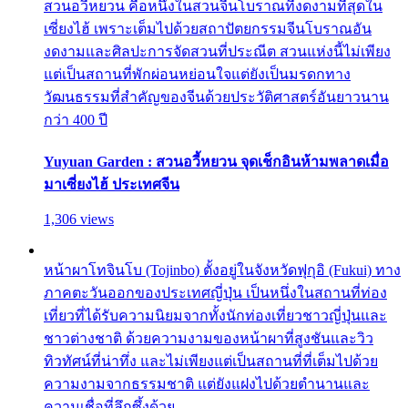
สวนอวี้หยวน คือหนึ่งในสวนจีนโบราณที่งดงามที่สุดใน
เซี่ยงไฮ้ เพราะเต็มไปด้วยสถาปัตยกรรมจีนโบราณอัน
งดงามและศิลปะการจัดสวนที่ประณีต สวนแห่งนี้ไม่เพียง
แต่เป็นสถานที่พักผ่อนหย่อนใจแต่ยังเป็นมรดกทาง
วัฒนธรรมที่สำคัญของจีนด้วยประวัติศาสตร์อันยาวนาน
กว่า 400 ปี
Yuyuan Garden : สวนอวี้หยวน จุดเช็กอินห้ามพลาดเมื่อ
มาเซี่ยงไฮ้ ประเทศจีน
1,306 views
หน้าผาโทจินโบ (Tojinbo) ตั้งอยู่ในจังหวัดฟุกุอิ (Fukui) ทาง
ภาคตะวันออกของประเทศญี่ปุ่น เป็นหนึ่งในสถานที่ท่อง
เที่ยวที่ได้รับความนิยมจากทั้งนักท่องเที่ยวชาวญี่ปุ่นและ
ชาวต่างชาติ ด้วยความงามของหน้าผาที่สูงชันและวิว
ทิวทัศน์ที่น่าทึ่ง และไม่เพียงแต่เป็นสถานที่ที่เต็มไปด้วย
ความงามจากธรรมชาติ แต่ยังแฝงไปด้วยตำนานและ
ความเชื่อที่ลึกซึ้งด้วย