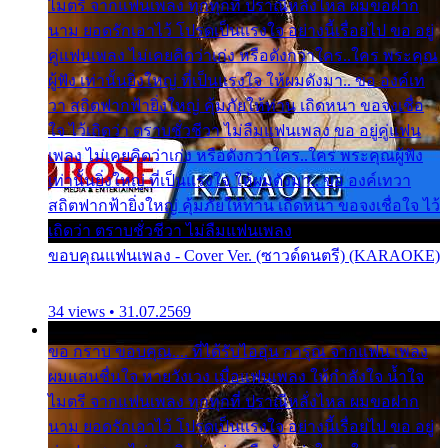
ไมตรี จากแฟนเพลง ทุกทุกที่ ปราณีหลั่งไหล ผมขอฝาก
นาม ยอดรักเอาไว้ โปรดเป็นแรงใจ อย่างนี้เรื่อยไป ขอ อยู่
คู่แฟนเพลง ไม่เคยคิดว่าเก่ง หรือดังกว่าใคร..ใคร พระคุณ
ผู้ฟัง เท่านั้นยิ่งใหญ่ ที่เป็นแรงใจ ให้ผมดังมา.. ขอ องค์เท
วา สถิตฟากฟ้ายิ่งใหญ่ คุ้มภัยให้ท่าน เถิดหนา ขอจงเชื่อ
ใจ ไว้เถิดว่า ตราบชั่วชีวา ไม่ลืมแฟนเพลง ขอ อยู่คู่แฟน
เพลง ไม่เคยคิดว่าเก่ง หรือดังกว่าใคร..ใคร พระคุณผู้ฟัง
เท่านั้นยิ่งใหญ่ ที่เป็นแรงใจ ให้ผมดังมา.. ขอ องค์เทวา
สถิตฟากฟ้ายิ่งใหญ่ คุ้มภัยให้ท่าน เถิดหนา ขอจงเชื่อใจ ไว้
เถิดว่า ตราบชั่วชีวา ไม่ลืมแฟนเพลง
ขอบคุณแฟนเพลง - Cover Ver. (ซาวด์ดนตรี) (KARAOKE)
34 views • 31.07.2569
ขอ กราบ ขอบคุณ.... ที่ได้รับไออุ่น การุณ จากแฟน เพลง
ผมแสนชื่นใจ หายวังเวง เมื่อแฟนเพลง ให้กำลังใจ น้ำใจ
ไมตรี จากแฟนเพลง ทุกทุกที่ ปราณีหลั่งไหล ผมขอฝาก
นาม ยอดรักเอาไว้ โปรดเป็นแรงใจ อย่างนี้เรื่อยไป ขอ อยู่