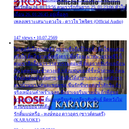
ขอรักคืน 24. 01:19:56 คนเรารักกันยาก 25. 01:23:06 หัวใจ
เถื่อน 26. 01:26:45 อยู่เพื่อลูก
เพลงเพราะเสนาะดวงใจ - ดาวใจ ไพจิตร (Official Audio)
147 views • 10.07.2569
ไม่เคยรักใครแน่หรือ อยากเชื่อถือก็ไม่กล้า ติ๋มใช่คนสวย
ตรึงใจ ติ๋มใช่งามซึ้งตรึงตรา พี่หรือจะมาหมายร่วมชีวี ก็
คนเขาลืออื้อฉาว ว่าสาวๆรุมตอมพี่ ติ๋มอยากรับรักเหมือน
กัน แต่หวั่นจะช้ำดวงฤดี กลัวแฟนของพี่ชี้หน้าด่าทอ ก็คน
ชื่อต๋อยต้อยตุ้มตุ๋ยต่าย พี่ยังลืมได้ง่ายๆเลยหนอ แค่ตัวเรา
สาวบ้านนา แสนจะซอมซ่อ ขืนรักขืนรอคงช้ำสักวัน ถ้า
จริงเหมือนคำพร่ำเฉลย พี่อย่าเฉยรีบมาหมั้น ถ้าพี่สู่ขอ
ตามธรรมเนียม ติ๋มจะเตรียมรับเกลียวสัมพันธ์ ผิดหวังไม่
หวั่นขอยอมได้เคียง
รักติ๋มแน่หรือ - หงษ์ทอง ดาวอุดร (ซาวด์ดนตรี)
(KARAOKE)