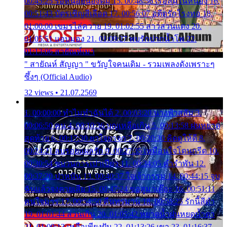
00:45:25 รอหน่อยน้องติ๋ม 15. 00:48:56 เรือล่มในหนอง 16.
00:51:43 บัตรเชิญสีเลือด 17. 00:56:07 อดีตรักโรงทอ 18.
01:00:00 เขมรไล่ควาย 19. 01:02:55 สาวสวนแตง 20.
01:05:51 แอบมอง 21. 01:09:27 พบรักปากน้ำโพ 22.
01:13:06 สายัณห์เมา
" สายัณห์ สัญญา " ขวัญใจคนเดิม - รวมเพลงดังเพราะๆ
ซึ้งๆ (Official Audio)
32 views • 21.07.2569
1. 00:00:00 ทำไมทำฉันได้ 2. 00:03:20 นางฟ้าสลัม 3.
00:06:50 คน 4. 00:10:36 บุญเหลือเกิน 5. 00:13:58 ฝนหยาด
สุดท้าย 6. 00:17:30 ยาใจยาจก 7. 00:20:30 คิดดูให้ดี 8.
00:24:21 ลบรอยแผลรัก 9. 00:27:35 เหมือนใจโดนกรีด 10.
00:30:54 ขบวนการเปาเปียว 11. 00:34:05 คำรำพัน 12.
00:37:20 ปาหนัน 13. 00:40:37 ใจเจ้ากรรม 14. 00:44:15 จูบ
ฉันแล้วจงตายเสีย 15. 00:47:24 ขอสูมาเต๊อะ 16. 00:51:11
คนใจมาร 17. 00:54:50 คืนทรมาน 18. 00:58:25 รักนี้สีดำ
19. 01:01:44 ส่วนเกิน 20. 01:05:42 หยาดน้ำฝนหยดน้ำตา
21. 01:09:13 เหลือเพียงฝัน 22. 01:13:26 เขา 23. 01:16:37