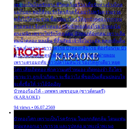
เพราะเป็นโรครักจาง ชีวิตเคว้งคว้าง เมื่อรักห่างร้างไกล
แม่ก็บอก พ่อก็สั่งจะรักใครสักครั้ง อย่าไปหวังความรวย
พลั้งไปใครจะช่วย ซื้อเปลมาไกว ให้ลูกบัวทอง เวรกรรม
ตามสนอง จึงเศร้าหมอง กลีบบัวทองต้องโรย บัวทองไม่
ตระหนัก เพราะไม่รักโคลนตม บัวทองท้องกลม เพราะลืม
ตมน้ำคลอง หลงลิ้น ที่สิ้นสัตย์ เจ้าจึงไม่ระมัด หลงกลิ่นลิ้น
โชย คำหวาน เขาวาดโรย บัวทองกลีบโรย ต้องร้อนรุม บัว
มาบานก่อนตูม ดุจไฟสุมร้อนรุมอุรา บัวทองผ่ายผอม
เพราะตรอมฤทัย ข้าวปลาไม่สนใจ ร้องไห้ลูกเดียว หยุด
โศก เสียเถิดทอง พักความเศร้าหมอง เถิดทองจ๋า ถึงใคร
เขาจะว่า ลูกเจ้าเกิดมา จะชื่อว่าไง พี่ขอเป็นเพื่อนปลอบใจ
จะตั้งชื่อให้ ว่าไอ้บังเอิญ
บัวทองร้องไห้ - เทพพร เพชรอุบล (ซาวด์ดนตรี)
(KARAOKE)
94 views • 06.07.2569
บัวทองโศก เพราะเป็นโรครักรุม ในอกกลัดกลุ้ม โดนแฟน
หนุ่มหลอกเอา เขารวย และรูปหล่อ มาพะเน้าพะนอ