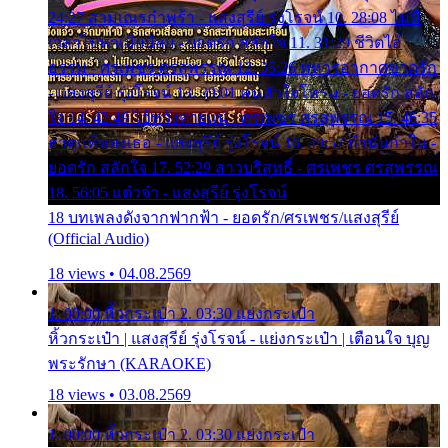
24:27 สามเณรกำพร้า - แสงสุรีย์ รุ่งโรจน์ 10. 28:08 ไม่มี
เวลาไปหาเมียน้อย - ยอดรัก สลักใจ 11. 31:29 ชีวิตไอ้
ธรรม - ศรเพชร ศรสุพรรณ 12. 35:26 ทหารอากาศขาดรัก
- แสงสุรีย์ รุ่งโรจน์ 13. 39:01 คนหัวใจโทรม - ยอดรัก สลัก
ใจ 14. 42:49 ไอ้หวังตายแน่ - ศรเพชร ศรสุพรรณ 15. 46:35
ธาตุแท้ของเธอ - แสงสุรีย์ รุ่งโรจน์ 16. 49:57 กำนันกำใน -
ยอดรัก สลักใจ 17. 52:29 สาวบริสุทธิ์ - ศรเพชร ศรสุพรรณ
18. 56:05 แต๋วจ๋า - แสงสุรีย์ รุ่งโรจน์
18 บทเพลงดังจากฟากฟ้า - ยอดรัก/ศรเพชร/แสงสุรีย์
(Official Audio)
18 views • 04.08.2569
1. 00:00 หิ้วกระเป๋า 2. 03:30 แย่งกระเป๋า
หิ้วกระเป๋า | แสงสุรีย์ รุ่งโรจน์ - แย่งกระเป๋า | เตือนใจ บุญ
พระรักษา (KARAOKE)
18 views • 03.08.2569
1. 00:00 หิ้วกระเป๋า 2. 03:30 แย่งกระเป๋า