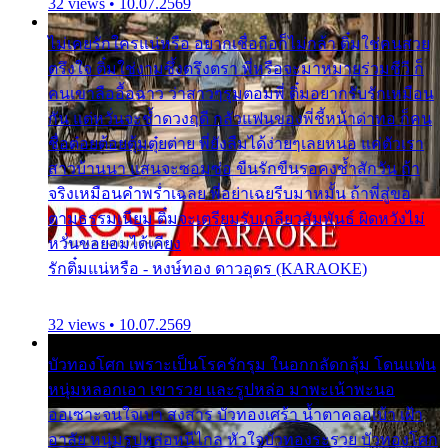
32 views • 10.07.2569
ไม่เคยรักใครแน่หรือ อยากเชื่อถือก็ไม่กล้า ติ๋มใช่คนสวย
ตรึงใจ ติ๋มใช่งามซึ้งตรึงตรา พี่หรือจะมาหมายร่วมชีวี ก็
คนเขาลืออื้อฉาว ว่าสาวๆรุมตอมพี่ ติ๋มอยากรับรักเหมือน
กัน แต่หวั่นจะช้ำดวงฤดี กลัวแฟนของพี่ชี้หน้าด่าทอ ก็คน
ชื่อต๋อยต้อยตุ้มตุ๋ยต่าย พี่ยังลืมได้ง่ายๆเลยหนอ แค่ตัวเรา
สาวบ้านนา แสนจะซอมซ่อ ขืนรักขืนรอคงช้ำสักวัน ถ้า
จริงเหมือนคำพร่ำเฉลย พี่อย่าเฉยรีบมาหมั้น ถ้าพี่สู่ขอ
ตามธรรมเนียม ติ๋มจะเตรียมรับเกลียวสัมพันธ์ ผิดหวังไม่
หวั่นขอยอมได้เคียง
รักติ๋มแน่หรือ - หงษ์ทอง ดาวอุดร (KARAOKE)
32 views • 10.07.2569
บัวทองโศก เพราะเป็นโรครักรุม ในอกกลัดกลุ้ม โดนแฟน
หนุ่มหลอกเอา เขารวย และรูปหล่อ มาพะเน้าพะนอ
ออเซาะจนใจเบา สงสาร บัวทองเศร้า น้ำตาคลอเบ้า เฝ้า
อาลัย หนุ่มรูปหล่อหนีไกล หัวใจบัวทองระรวย บัวทองโศก