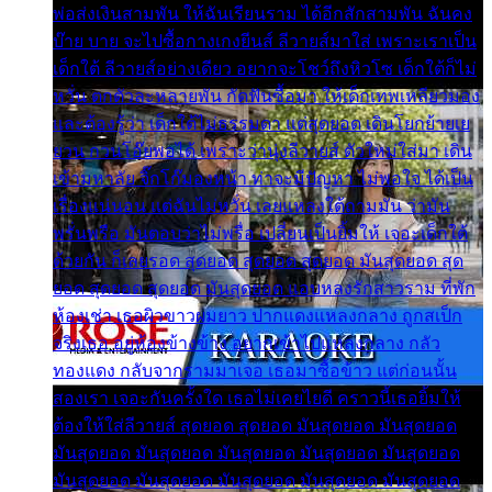
พ่อส่งเงินสามพัน ให้ฉันเรียนราม ได้อีกสักสามพัน ฉันคง
บ๊าย บาย จะไปซื้อกางเกงยีนส์ ลีวายส์มาใส่ เพราะเราเป็น
เด็กใต้ ลีวายส์อย่างเดียว อยากจะโชว์ถึงหิวโซ เด็กใต้ก็ไม่
หวั่น ตกตัวละหลายพัน กัดฟันซื้อมา ให้เด็กเทพเหลียวมอง
และต้องรู้ว่า เด็กใต้ไม่ธรรมดา แต่สุดยอด เดินโยกย้ายเย
ยวน กวนโอ๊ยพอได้ เพราะว่านุ่งลีวายส์ ตัวใหม่ใส่มา เดิน
เข้ามหาลัย จิ๊กโก๊มองหน้า ท่าจะมีปัญหา ไม่พอใจ ได้เป็น
เรื่องแน่นอน แต่ฉันไม่หวั่น เลยแหลงใต้ถามมัน ว่ามัน
พรั่นพรือ มันตอบว่าไม่พรื่อ เปลี่ยนเป็นยิ้มให้ เจอะเด็กใต้
ด้วยกัน ก็เลยรอด สุดยอด สุดยอด สุดยอด มันสุดยอด สุด
ยอด สุดยอด สุดยอด มันสุดยอด แอบหลงรักสาวราม ที่พัก
ห้องเช่า เธอผิวขาวผมยาว ปากแดงแหลงกลาง ถูกสเป็ก
จริงเธอ อยู่ห้องข้างข้าง อยากเข้าไปแหลงกลาง กลัว
ทองแดง กลับจากรามมาเจอ เธอมาซื้อข้าว แต่ก่อนนั้น
สองเรา เจอะกันครั้งใด เธอไม่เคยไยดี คราวนี้เธอยิ้มให้
ต้องให้ใส่ลีวายส์ สุดยอด สุดยอด มันสุดยอด มันสุดยอด
มันสุดยอด มันสุดยอด มันสุดยอด มันสุดยอด มันสุดยอด
มันสุดยอด มันสุดยอด มันสุดยอด มันสุดยอด มันสุดยอด