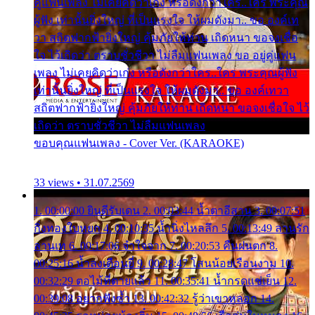
คู่แฟนเพลง ไม่เคยคิดว่าเก่ง หรือดังกว่าใคร..ใคร พระคุณ
ผู้ฟัง เท่านั้นยิ่งใหญ่ ที่เป็นแรงใจ ให้ผมดังมา.. ขอ องค์เท
วา สถิตฟากฟ้ายิ่งใหญ่ คุ้มภัยให้ท่าน เถิดหนา ขอจงเชื่อ
ใจ ไว้เถิดว่า ตราบชั่วชีวา ไม่ลืมแฟนเพลง ขอ อยู่คู่แฟน
เพลง ไม่เคยคิดว่าเก่ง หรือดังกว่าใคร..ใคร พระคุณผู้ฟัง
เท่านั้นยิ่งใหญ่ ที่เป็นแรงใจ ให้ผมดังมา.. ขอ องค์เทวา
สถิตฟากฟ้ายิ่งใหญ่ คุ้มภัยให้ท่าน เถิดหนา ขอจงเชื่อใจ ไว้
เถิดว่า ตราบชั่วชีวา ไม่ลืมแฟนเพลง
ขอบคุณแฟนเพลง - Cover Ver. (KARAOKE)
33 views • 31.07.2569
1. 00:00:00 ยินดีรับเดน 2. 00:03:44 น้ำตาอีสาน 3. 00:07:51
กิ่งทองใบหยก 4. 00:10:35 น้ำนิ่งไหลลึก 5. 00:13:49 ลานรัก
ลานเท 6. 00:17:06 จำใจจาก 7. 00:20:53 คืนฝนตก 8.
00:25:16 น้ำลงเดือนยี่ 9. 00:28:47 โสนน้อยเรือนงาม 10.
00:32:29 ตอไม้ที่ตายแล้ว 11. 00:35:41 น้ำกรดแช่เย็น 12.
00:39:08 อยากฟังซ้ำ 13. 00:42:32 รู้ว่าเขาหลอก 14.