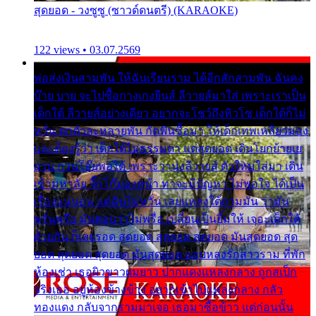
สุดยอด - วงซูซู (ซาวด์ดนตรี) (KARAOKE)
122 views • 03.07.2569
พ่อส่งเงินสามพัน ให้ฉันเรียนราม ได้อีกสักสามพัน ฉันคง
บ๊าย บาย จะไปซื้อกางเกงยีนส์ ลีวายส์มาใส่ เพราะเราเป็น
เด็กใต้ ลีวายส์อย่างเดียว อยากจะโชว์ถึงหิวโซ เด็กใต้ก็ไม่
หวั่น ตกตัวละหลายพัน กัดฟันซื้อมา ให้เด็กเทพเหลียวมอง
และต้องรู้ว่า เด็กใต้ไม่ธรรมดา แต่สุดยอด เดินโยกย้ายเย
ยวน กวนโอ๊ยพอได้ เพราะว่านุ่งลีวายส์ ตัวใหม่ใส่มา เดิน
เข้ามหาลัย จิ๊กโก๊มองหน้า ท่าจะมีปัญหา ไม่พอใจ ได้เป็น
เรื่องแน่นอน แต่ฉันไม่หวั่น เลยแหลงใต้ถามมัน ว่ามัน
พรั่นพรือ มันตอบว่าไม่พรื่อ เปลี่ยนเป็นยิ้มให้ เจอะเด็กใต้
ด้วยกัน ก็เลยรอด สุดยอด สุดยอด สุดยอด มันสุดยอด สุด
ยอด สุดยอด สุดยอด มันสุดยอด แอบหลงรักสาวราม ที่พัก
ห้องเช่า เธอผิวขาวผมยาว ปากแดงแหลงกลาง ถูกสเป็ก
จริงเธอ อยู่ห้องข้างข้าง อยากเข้าไปแหลงกลาง กลัว
ทองแดง กลับจากรามมาเจอ เธอมาซื้อข้าว แต่ก่อนนั้น