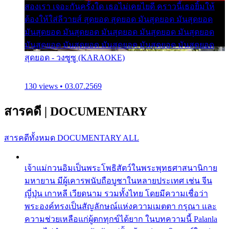
สองเรา เจอะกันครั้งใด เธอไม่เคยไยดี คราวนี้เธอยิ้มให้
ต้องให้ใส่ลีวายส์ สุดยอด สุดยอด มันสุดยอด มันสุดยอด
มันสุดยอด มันสุดยอด มันสุดยอด มันสุดยอด มันสุดยอด
มันสุดยอด มันสุดยอด มันสุดยอด มันสุดยอด มันสุดยอด
สุดยอด - วงซูซู (KARAOKE)
130 views • 03.07.2569
สารคดี
|
DOCUMENTARY
สารคดีทั้งหมด
DOCUMENTARY ALL
เจ้าแม่กวนอิมเป็นพระโพธิสัตว์ในพระพุทธศาสนานิกาย
มหายาน มีผู้เคารพนับถือบูชาในหลายประเทศ เช่น จีน
ญี่ปุ่น เกาหลี เวียดนาม รวมทั้งไทย โดยมีความเชื่อว่า
พระองค์ทรงเป็นสัญลักษณ์แห่งความเมตตา กรุณา และ
ความช่วยเหลือแก่ผู้ตกทุกข์ได้ยาก ในบทความนี้ Palanla