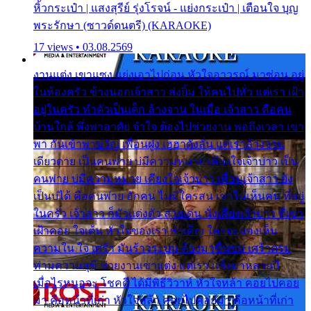
หิ้วกระเป๋า | แสงสุรีย์ รุ่งโรจน์ - แย่งกระเป๋า | เตือนใจ บุญ
พระรักษา (ซาวด์ดนตรี) (KARAOKE)
17 views • 03.08.2569
งานแต่ง เขาแซง แย่งเอาไปก่อน หัวใจอาวรณ์ มาซ่อน อยู่
ในห้องครัว ข้างนอกเจ้าสาว ส่งยิ้ม ให้คนไปทั่ว แต่เรา เฝ้า
อยู่ในครัว ทำตัวเป็นเด็ก ล้างจาน ในเมื่อ เจ้าสาว คือคน
บ้านใกล้ พึ่งพาอาศัย จำใจ ต้องไปช่วยงาน พอถึงเวลา เขา
พา กันเข้าพาขวัญ เพื่อนฝูง เฮฮาดังลั่น แต่เราล้างจาน
เดียวดาย เป็นคนพ่าย บ่มีความหมาย เคียงใจเจ้าบ่าว เป็น
คนพ่าย บ่มีความหมาย เคียงใจเจ้าบ่าว เพื่อนเจ้าสาว ยัง
เป็นบ่ได้ คือคนพ่าย ฮักคน ไม่มีใครสน เขาไม่เห็นคน ที่อยู่
ในครัว เจ้าสาว ก็มัวแต่งตัว สวยเด่น นั่งเคียงเจ้าบ่าว ที่เขา
เฝ้าคอย ใจเต้น หัวใจของเรา ลำเค็ญ ใครจะมองเห็น
ความใน ใจ เศร้า มันร้าวระบม ต้องมาขื่นขม เศร้าตรม
ท่ามความสุขี ช่วยงานเขาแต่ง แต่เรา แล้งมาหลายปี
เมื่อไรหนอจะ โชคดี ได้มีพิธีวิวาห์ หัวใจหล้า คอยไปคอย
มา คือหน้าที่เก่า หัวใจหล้า คอยไปคอยมา คือหน้าที่เก่า