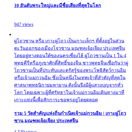
10 อันดับพระใหญ่และมีชื่อเสียงที่สุดในโลก
947 views
ผู่โถวซาน หรือ เกาะผู่โถว เป็นเกาะเล็กๆ ที่ตั้งอยู่ในส่วน
ตะวันออกของเมืองโจวซาน มณฑลเจ้อเจียง ประเทศจีน
โดยอยู่ทางตอนใต้ของนครเซี่ยงไฮ้ ผู่โถวซานเป็น 1 ใน 4
พุทธคีรีหรือภูเขาศักดิ์สิทธิ์ของจีน ชาวพุทธจีนเชื่อกันว่าผู่
โถวซานเป็นที่ประทับและตรัสรู้ของพระโพธิสัตว์กวนอิม
หรือเจ้าแม่กวนอิม ซึ่งเป็นหนึ่งในเทพเจ้าที่สำคัญที่สุดใน
ศาสนาพุทธนิกายมหายาน ดังนั้นจึงมีผู้แสวงบุญจากทั่ว
โลก โดยเฉพาะผู้ที่ศรัทธาในเจ้าแม่กวนอิมเดินทางมาที่
เกาะแห่งนี้เพื่อสักการะขอพรอยู่โดยตลอด
รวม 5 วัดสำคัญแห่งถิ่นกำเนิดเจ้าแม่กวนอิม | เกาะผู่โถว
ซาน มณฑลเจ้อเจียง ประเทศจีน
1,530 views