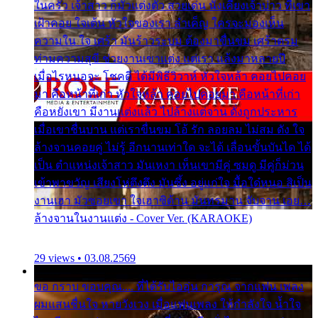
ในครัว เจ้าสาว ก็มัวแต่งตัว สวยเด่น นั่งเคียงเจ้าบ่าว ที่เขา
เฝ้าคอย ใจเต้น หัวใจของเรา ลำเค็ญ ใครจะมองเห็น
ความใน ใจ เศร้า มันร้าวระบม ต้องมาขื่นขม เศร้าตรม
ท่ามความสุขี ช่วยงานเขาแต่ง แต่เรา แล้งมาหลายปี
เมื่อไรหนอจะ โชคดี ได้มีพิธีวิวาห์ หัวใจหล้า คอยไปคอย
มา คือหน้าที่เก่า หัวใจหล้า คอยไปคอยมา คือหน้าที่เก่า
คือหยังเขา มีงานแต่งแล้ว ไปล้างแต่จาน ดั่งถูกประหาร
เมื่อเขาชื่นบาน แต่เราขื่นขม โอ้ รัก ลอยลม ไม่สม ดัง ใจ
ล้างจานคอยคู่ ไม่รู้ อีกนานเท่าใด จะได้ เลื่อนขั้นบันได ได้
เป็น ตำแหน่งเจ้าสาว มันเหงา เห็นเขามีคู่ ซมดู มีคู่ก็ม่วน
เข้าพาขวัญ เสียงโห่ตึงตึง มันซึ้ง อยู่แก่ใจ มื้อใด๋หนอ สิเป็น
งานเฮา มัวซอยเขา ใจเฮาซิด้าน มันทรมาน จับจาน เอย…
ล้างจานในงานแต่ง - Cover Ver. (KARAOKE)
29 views • 03.08.2569
ขอ กราบ ขอบคุณ.... ที่ได้รับไออุ่น การุณ จากแฟน เพลง
ผมแสนชื่นใจ หายวังเวง เมื่อแฟนเพลง ให้กำลังใจ น้ำใจ