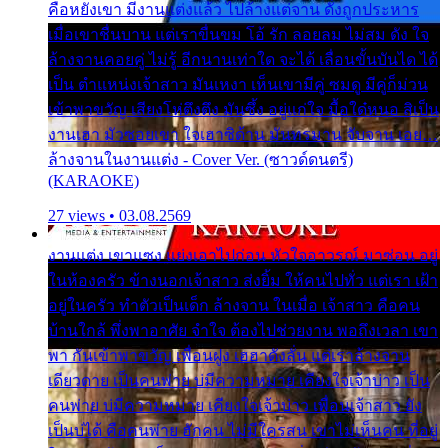
คือหยังเขา มีงานแต่งแล้ว ไปล้างแต่จาน ดั่งถูกประหาร
เมื่อเขาชื่นบาน แต่เราขื่นขม โอ้ รัก ลอยลม ไม่สม ดัง ใจ
ล้างจานคอยคู่ ไม่รู้ อีกนานเท่าใด จะได้ เลื่อนขั้นบันได ได้
เป็น ตำแหน่งเจ้าสาว มันเหงา เห็นเขามีคู่ ซมดู มีคู่ก็ม่วน
เข้าพาขวัญ เสียงโห่ตึงตึง มันซึ้ง อยู่แก่ใจ มื้อใด๋หนอ สิเป็น
งานเฮา มัวซอยเขา ใจเฮาซิด้าน มันทรมาน จับจาน เอย…
ล้างจานในงานแต่ง - Cover Ver. (ซาวด์ดนตรี)
(KARAOKE)
27 views • 03.08.2569
งานแต่ง เขาแซง แย่งเอาไปก่อน หัวใจอาวรณ์ มาซ่อน อยู่
ในห้องครัว ข้างนอกเจ้าสาว ส่งยิ้ม ให้คนไปทั่ว แต่เรา เฝ้า
อยู่ในครัว ทำตัวเป็นเด็ก ล้างจาน ในเมื่อ เจ้าสาว คือคน
บ้านใกล้ พึ่งพาอาศัย จำใจ ต้องไปช่วยงาน พอถึงเวลา เขา
พา กันเข้าพาขวัญ เพื่อนฝูง เฮฮาดังลั่น แต่เราล้างจาน
เดียวดาย เป็นคนพ่าย บ่มีความหมาย เคียงใจเจ้าบ่าว เป็น
คนพ่าย บ่มีความหมาย เคียงใจเจ้าบ่าว เพื่อนเจ้าสาว ยัง
เป็นบ่ได้ คือคนพ่าย ฮักคน ไม่มีใครสน เขาไม่เห็นคน ที่อยู่