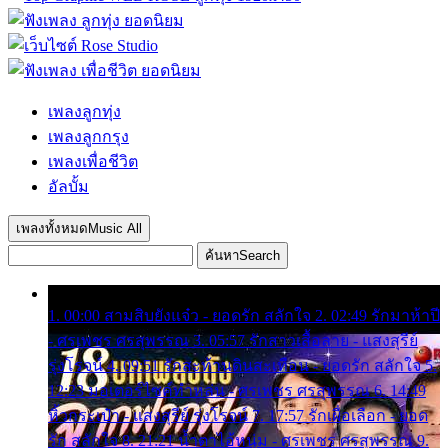
เพลงลูกทุ่ง
เพลงลูกกรุง
เพลงเพื่อชีวิต
อัลบั้ม
เพลงทั้งหมด
Music All
ค้นหา
Search
1. 00:00 สามสิบยังแจ๋ว - ยอดรัก สลักใจ 2. 02:49 รักมาห้าปี
- ศรเพชร ศรสุพรรณ 3. 05:57 รักสาวเสื้อลาย - แสงสุรีย์
รุ่งโรจน์ 4. 09:51 รักสะท้านดินสะเทือน - ยอดรัก สลักใจ 5.
12:23 มอเตอร์ไซค์ทำหล่น - ศรเพชร ศรสุพรรณ 6. 14:49
หิ้วกระเป๋า - แสงสุรีย์ รุ่งโรจน์ 7. 17:57 รักเผื่อเลือก - ยอด
รัก สลักใจ 8. 21:21 น้ำตาไอ้หนุ่ม - ศรเพชร ศรสุพรรณ 9.