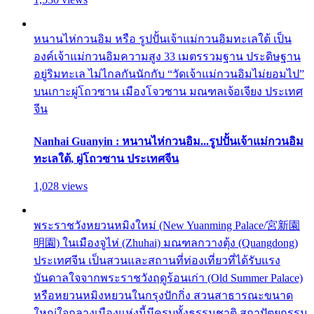
หนานไห่กวนอิม หรือ รูปปั้นเจ้าแม่กวนอิมทะเลใต้ เป็น
องค์เจ้าแม่กวนอิมความสูง 33 เมตรรวมฐาน ประดิษฐาน
อยู่ริมทะเล ไม่ไกลกันนักกับ “วัดเจ้าแม่กวนอิมไม่ยอมไป”
บนเกาะผู่โถวซาน เมืองโจวซาน มณฑลเจ้อเจียง ประเทศ
จีน
Nanhai Guanyin : หนานไห่กวนอิม...รูปปั้นเจ้าแม่กวนอิม
ทะเลใต้, ผู่โถวซาน ประเทศจีน
1,028 views
พระราชวังหยวนหมิงใหม่ (New Yuanming Palace/宮新園
明園) ในเมืองจูไห่ (Zhuhai) มณฑลกวางตุ้ง (Quangdong)
ประเทศจีน เป็นสวนและสถานที่ท่องเที่ยวที่ได้รับแรง
บันดาลใจจากพระราชวังฤดูร้อนเก่า (Old Summer Palace)
หรือหยวนหมิงหยวนในกรุงปักกิ่ง สวนสาธารณะขนาด
ใหญ่ใจกลางเมืองแห่งนี้มีครบทั้งธรรมชาติ สถาปัตยกรรม