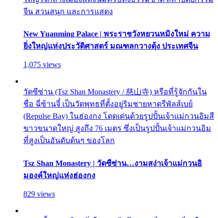
จีน สวนสนุก และการแสดง
New Yuanming Palace | พระราชวังหยวนหมิงใหม่ ความ
ยิ่งใหญ่แห่งประวัติศาสตร์ มณฑลกวางตุ้ง ประเทศจีน
1,075 views
วัดซีซ่าน (Tsz Shan Monastery / 慈山寺) หรือที่รู้จักกันใน
ชื่อ ฉี่ซ้านจี๋ เป็นวัดพุทธที่ตั้งอยู่ริมชายหาดรีพัลส์เบย์
(Repulse Bay) ในฮ่องกง โดดเด่นด้วยรูปปั้นเจ้าแม่กวนอิมสี
ขาวขนาดใหญ่ สูงถึง 76 เมตร ซึ่งเป็นรูปปั้นเจ้าแม่กวนอิม
ที่สูงเป็นอันดับต้นๆ ของโลก
Tsz Shan Monastery | วัดซีซ่าน…งามสง่าเจ้าแม่กวนอิ
มองค์ใหญ่แห่งฮ่องกง
829 views