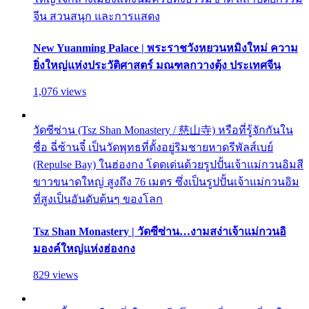
จีน สวนสนุก และการแสดง
New Yuanming Palace | พระราชวังหยวนหมิงใหม่ ความ
ยิ่งใหญ่แห่งประวัติศาสตร์ มณฑลกวางตุ้ง ประเทศจีน
1,076 views
วัดซีซ่าน (Tsz Shan Monastery / 慈山寺) หรือที่รู้จักกันใน
ชื่อ ฉี่ซ้านจี๋ เป็นวัดพุทธที่ตั้งอยู่ริมชายหาดรีพัลส์เบย์
(Repulse Bay) ในฮ่องกง โดดเด่นด้วยรูปปั้นเจ้าแม่กวนอิมสี
ขาวขนาดใหญ่ สูงถึง 76 เมตร ซึ่งเป็นรูปปั้นเจ้าแม่กวนอิม
ที่สูงเป็นอันดับต้นๆ ของโลก
Tsz Shan Monastery | วัดซีซ่าน…งามสง่าเจ้าแม่กวนอิ
มองค์ใหญ่แห่งฮ่องกง
829 views