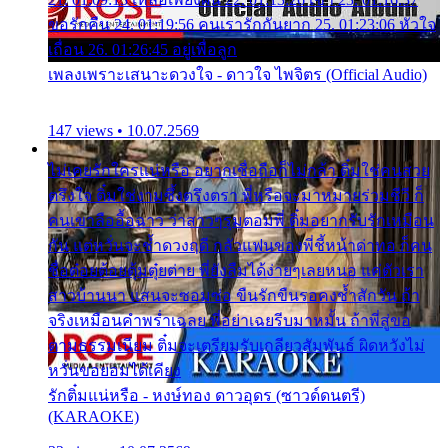
ขอรักคืน 24. 01:19:56 คนเรารักกันยาก 25. 01:23:06 หัวใจ
เถื่อน 26. 01:26:45 อยู่เพื่อลูก
เพลงเพราะเสนาะดวงใจ - ดาวใจ ไพจิตร (Official Audio)
147 views • 10.07.2569
ไม่เคยรักใครแน่หรือ อยากเชื่อถือก็ไม่กล้า ติ๋มใช่คนสวย
ตรึงใจ ติ๋มใช่งามซึ้งตรึงตรา พี่หรือจะมาหมายร่วมชีวี ก็
คนเขาลืออื้อฉาว ว่าสาวๆรุมตอมพี่ ติ๋มอยากรับรักเหมือน
กัน แต่หวั่นจะช้ำดวงฤดี กลัวแฟนของพี่ชี้หน้าด่าทอ ก็คน
ชื่อต๋อยต้อยตุ้มตุ๋ยต่าย พี่ยังลืมได้ง่ายๆเลยหนอ แค่ตัวเรา
สาวบ้านนา แสนจะซอมซ่อ ขืนรักขืนรอคงช้ำสักวัน ถ้า
จริงเหมือนคำพร่ำเฉลย พี่อย่าเฉยรีบมาหมั้น ถ้าพี่สู่ขอ
ตามธรรมเนียม ติ๋มจะเตรียมรับเกลียวสัมพันธ์ ผิดหวังไม่
หวั่นขอยอมได้เคียง
รักติ๋มแน่หรือ - หงษ์ทอง ดาวอุดร (ซาวด์ดนตรี)
(KARAOKE)