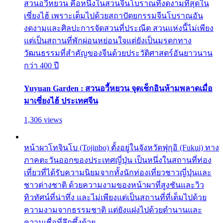
สวนอวี้หยวน คือหนึ่งในสวนจีนโบราณที่งดงามที่สุดใน
เซี่ยงไฮ้ เพราะเต็มไปด้วยสถาปัตยกรรมจีนโบราณอัน
งดงามและศิลปะการจัดสวนที่ประณีต สวนแห่งนี้ไม่เพียง
แต่เป็นสถานที่พักผ่อนหย่อนใจแต่ยังเป็นมรดกทาง
วัฒนธรรมที่สำคัญของจีนด้วยประวัติศาสตร์อันยาวนาน
กว่า 400 ปี
Yuyuan Garden : สวนอวี้หยวน จุดเช็กอินห้ามพลาดเมื่อ
มาเซี่ยงไฮ้ ประเทศจีน
1,306 views
หน้าผาโทจินโบ (Tojinbo) ตั้งอยู่ในจังหวัดฟุกุอิ (Fukui) ทาง
ภาคตะวันออกของประเทศญี่ปุ่น เป็นหนึ่งในสถานที่ท่อง
เที่ยวที่ได้รับความนิยมจากทั้งนักท่องเที่ยวชาวญี่ปุ่นและ
ชาวต่างชาติ ด้วยความงามของหน้าผาที่สูงชันและวิว
ทิวทัศน์ที่น่าทึ่ง และไม่เพียงแต่เป็นสถานที่ที่เต็มไปด้วย
ความงามจากธรรมชาติ แต่ยังแฝงไปด้วยตำนานและ
ความเชื่อที่ลึกซึ้งด้วย