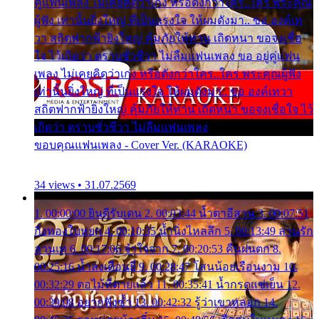
คู่แฟนเพลง ไม่เคยคิดว่าเก่ง หรือดังกว่าใคร..ใคร พระคุณ
ผู้ฟัง เท่านั้นยิ่งใหญ่ ที่เป็นแรงใจ ให้ผมดังมา.. ขอ องค์เท
วา สถิตฟากฟ้ายิ่งใหญ่ คุ้มภัยให้ท่าน เถิดหนา ขอจงเชื่อ
ใจ ไว้เถิดว่า ตราบชั่วชีวา ไม่ลืมแฟนเพลง ขอ อยู่คู่แฟน
เพลง ไม่เคยคิดว่าเก่ง หรือดังกว่าใคร..ใคร พระคุณผู้ฟัง
เท่านั้นยิ่งใหญ่ ที่เป็นแรงใจ ให้ผมดังมา.. ขอ องค์เทวา
สถิตฟากฟ้ายิ่งใหญ่ คุ้มภัยให้ท่าน เถิดหนา ขอจงเชื่อใจ ไว้
เถิดว่า ตราบชั่วชีวา ไม่ลืมแฟนเพลง
ขอบคุณแฟนเพลง - Cover Ver. (KARAOKE)
34 views • 31.07.2569
1. 00:00:00 ยินดีรับเดน 2. 00:03:44 น้ำตาอีสาน 3. 00:07:51
กิ่งทองใบหยก 4. 00:10:35 น้ำนิ่งไหลลึก 5. 00:13:49 ลานรัก
ลานเท 6. 00:17:06 จำใจจาก 7. 00:20:53 คืนฝนตก 8.
00:25:16 น้ำลงเดือนยี่ 9. 00:28:47 โสนน้อยเรือนงาม 10.
00:32:29 ตอไม้ที่ตายแล้ว 11. 00:35:41 น้ำกรดแช่เย็น 12.
00:39:08 อยากฟังซ้ำ 13. 00:42:32 รู้ว่าเขาหลอก 14.