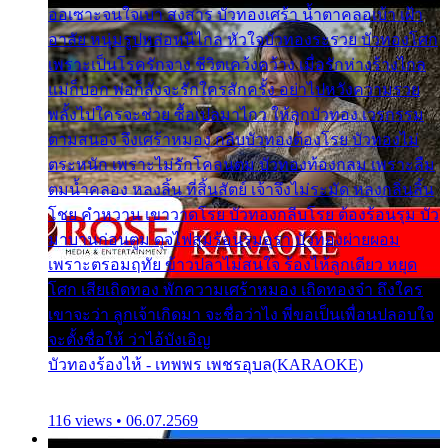
ออเซาะจนใจเบา สงสาร บัวทองเศร้า น้ำตาคลอเบ้า เฝ้า
อาลัย หนุ่มรูปหล่อหนีไกล หัวใจบัวทองระรวย บัวทองโศก
เพราะเป็นโรครักจาง ชีวิตเคว้งคว้าง เมื่อรักห่างร้างไกล
แม่ก็บอก พ่อก็สั่งจะรักใครสักครั้ง อย่าไปหวังความรวย
พลั้งไปใครจะช่วย ซื้อเปลมาไกว ให้ลูกบัวทอง เวรกรรม
ตามสนอง จึงเศร้าหมอง กลีบบัวทองต้องโรย บัวทองไม่
ตระหนัก เพราะไม่รักโคลนตม บัวทองท้องกลม เพราะลืม
ตมน้ำคลอง หลงลิ้น ที่สิ้นสัตย์ เจ้าจึงไม่ระมัด หลงกลิ่นลิ้น
โชย คำหวาน เขาวาดโรย บัวทองกลีบโรย ต้องร้อนรุม บัว
มาบานก่อนตูม ดุจไฟสุมร้อนรุมอุรา บัวทองผ่ายผอม
เพราะตรอมฤทัย ข้าวปลาไม่สนใจ ร้องไห้ลูกเดียว หยุด
โศก เสียเถิดทอง พักความเศร้าหมอง เถิดทองจ๋า ถึงใคร
เขาจะว่า ลูกเจ้าเกิดมา จะชื่อว่าไง พี่ขอเป็นเพื่อนปลอบใจ
จะตั้งชื่อให้ ว่าไอ้บังเอิญ
บัวทองร้องไห้ - เทพพร เพชรอุบล(KARAOKE)
116 views • 06.07.2569