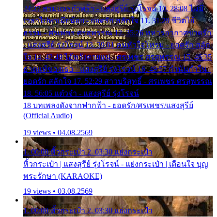
24:27 สามเณรกำพร้า - แสงสุรีย์ รุ่งโรจน์ 10. 28:08 ไม่มี
เวลาไปหาเมียน้อย - ยอดรัก สลักใจ 11. 31:29 ชีวิตไอ้
ธรรม - ศรเพชร ศรสุพรรณ 12. 35:26 ทหารอากาศขาดรัก
- แสงสุรีย์ รุ่งโรจน์ 13. 39:01 คนหัวใจโทรม - ยอดรัก สลัก
ใจ 14. 42:49 ไอ้หวังตายแน่ - ศรเพชร ศรสุพรรณ 15. 46:35
ธาตุแท้ของเธอ - แสงสุรีย์ รุ่งโรจน์ 16. 49:57 กำนันกำใน -
ยอดรัก สลักใจ 17. 52:29 สาวบริสุทธิ์ - ศรเพชร ศรสุพรรณ
18. 56:05 แต๋วจ๋า - แสงสุรีย์ รุ่งโรจน์
18 บทเพลงดังจากฟากฟ้า - ยอดรัก/ศรเพชร/แสงสุรีย์
(Official Audio)
19 views • 04.08.2569
1. 00:00 หิ้วกระเป๋า 2. 03:30 แย่งกระเป๋า
หิ้วกระเป๋า | แสงสุรีย์ รุ่งโรจน์ - แย่งกระเป๋า | เตือนใจ บุญ
พระรักษา (KARAOKE)
19 views • 03.08.2569
1. 00:00 หิ้วกระเป๋า 2. 03:30 แย่งกระเป๋า