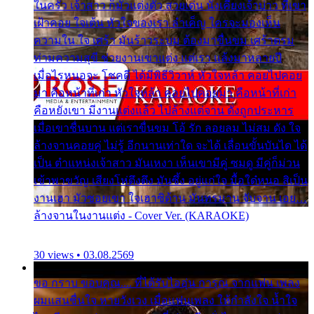
ในครัว เจ้าสาว ก็มัวแต่งตัว สวยเด่น นั่งเคียงเจ้าบ่าว ที่เขา
เฝ้าคอย ใจเต้น หัวใจของเรา ลำเค็ญ ใครจะมองเห็น
ความใน ใจ เศร้า มันร้าวระบม ต้องมาขื่นขม เศร้าตรม
ท่ามความสุขี ช่วยงานเขาแต่ง แต่เรา แล้งมาหลายปี
เมื่อไรหนอจะ โชคดี ได้มีพิธีวิวาห์ หัวใจหล้า คอยไปคอย
มา คือหน้าที่เก่า หัวใจหล้า คอยไปคอยมา คือหน้าที่เก่า
คือหยังเขา มีงานแต่งแล้ว ไปล้างแต่จาน ดั่งถูกประหาร
เมื่อเขาชื่นบาน แต่เราขื่นขม โอ้ รัก ลอยลม ไม่สม ดัง ใจ
ล้างจานคอยคู่ ไม่รู้ อีกนานเท่าใด จะได้ เลื่อนขั้นบันได ได้
เป็น ตำแหน่งเจ้าสาว มันเหงา เห็นเขามีคู่ ซมดู มีคู่ก็ม่วน
เข้าพาขวัญ เสียงโห่ตึงตึง มันซึ้ง อยู่แก่ใจ มื้อใด๋หนอ สิเป็น
งานเฮา มัวซอยเขา ใจเฮาซิด้าน มันทรมาน จับจาน เอย…
ล้างจานในงานแต่ง - Cover Ver. (KARAOKE)
30 views • 03.08.2569
ขอ กราบ ขอบคุณ.... ที่ได้รับไออุ่น การุณ จากแฟน เพลง
ผมแสนชื่นใจ หายวังเวง เมื่อแฟนเพลง ให้กำลังใจ น้ำใจ