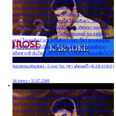
ไมตรี จากแฟนเพลง ทุกทุกที่ ปราณีหลั่งไหล ผมขอฝาก
นาม ยอดรักเอาไว้ โปรดเป็นแรงใจ อย่างนี้เรื่อยไป ขอ อยู่
คู่แฟนเพลง ไม่เคยคิดว่าเก่ง หรือดังกว่าใคร..ใคร พระคุณ
ผู้ฟัง เท่านั้นยิ่งใหญ่ ที่เป็นแรงใจ ให้ผมดังมา.. ขอ องค์เท
วา สถิตฟากฟ้ายิ่งใหญ่ คุ้มภัยให้ท่าน เถิดหนา ขอจงเชื่อ
ใจ ไว้เถิดว่า ตราบชั่วชีวา ไม่ลืมแฟนเพลง ขอ อยู่คู่แฟน
เพลง ไม่เคยคิดว่าเก่ง หรือดังกว่าใคร..ใคร พระคุณผู้ฟัง
เท่านั้นยิ่งใหญ่ ที่เป็นแรงใจ ให้ผมดังมา.. ขอ องค์เทวา
สถิตฟากฟ้ายิ่งใหญ่ คุ้มภัยให้ท่าน เถิดหนา ขอจงเชื่อใจ ไว้
เถิดว่า ตราบชั่วชีวา ไม่ลืมแฟนเพลง
ขอบคุณแฟนเพลง - Cover Ver. (ซาวด์ดนตรี) (KARAOKE)
34 views • 31.07.2569
ขอ กราบ ขอบคุณ.... ที่ได้รับไออุ่น การุณ จากแฟน เพลง
ผมแสนชื่นใจ หายวังเวง เมื่อแฟนเพลง ให้กำลังใจ น้ำใจ
ไมตรี จากแฟนเพลง ทุกทุกที่ ปราณีหลั่งไหล ผมขอฝาก
นาม ยอดรักเอาไว้ โปรดเป็นแรงใจ อย่างนี้เรื่อยไป ขอ อยู่