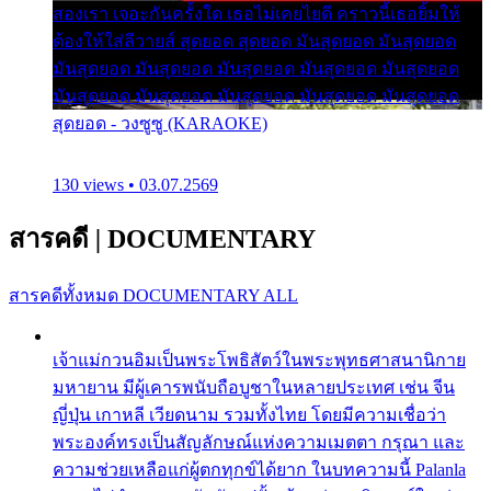
สองเรา เจอะกันครั้งใด เธอไม่เคยไยดี คราวนี้เธอยิ้มให้
ต้องให้ใส่ลีวายส์ สุดยอด สุดยอด มันสุดยอด มันสุดยอด
มันสุดยอด มันสุดยอด มันสุดยอด มันสุดยอด มันสุดยอด
มันสุดยอด มันสุดยอด มันสุดยอด มันสุดยอด มันสุดยอด
สุดยอด - วงซูซู (KARAOKE)
130 views • 03.07.2569
สารคดี
|
DOCUMENTARY
สารคดีทั้งหมด
DOCUMENTARY ALL
เจ้าแม่กวนอิมเป็นพระโพธิสัตว์ในพระพุทธศาสนานิกาย
มหายาน มีผู้เคารพนับถือบูชาในหลายประเทศ เช่น จีน
ญี่ปุ่น เกาหลี เวียดนาม รวมทั้งไทย โดยมีความเชื่อว่า
พระองค์ทรงเป็นสัญลักษณ์แห่งความเมตตา กรุณา และ
ความช่วยเหลือแก่ผู้ตกทุกข์ได้ยาก ในบทความนี้ Palanla