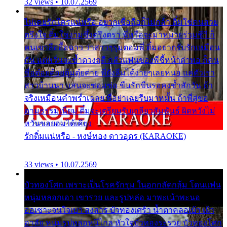
32 views • 10.07.2569
ไม่เคยรักใครแน่หรือ อยากเชื่อถือก็ไม่กล้า ติ๋มใช่คนสวย
ตรึงใจ ติ๋มใช่งามซึ้งตรึงตรา พี่หรือจะมาหมายร่วมชีวี ก็
คนเขาลืออื้อฉาว ว่าสาวๆรุมตอมพี่ ติ๋มอยากรับรักเหมือน
กัน แต่หวั่นจะช้ำดวงฤดี กลัวแฟนของพี่ชี้หน้าด่าทอ ก็คน
ชื่อต๋อยต้อยตุ้มตุ๋ยต่าย พี่ยังลืมได้ง่ายๆเลยหนอ แค่ตัวเรา
สาวบ้านนา แสนจะซอมซ่อ ขืนรักขืนรอคงช้ำสักวัน ถ้า
จริงเหมือนคำพร่ำเฉลย พี่อย่าเฉยรีบมาหมั้น ถ้าพี่สู่ขอ
ตามธรรมเนียม ติ๋มจะเตรียมรับเกลียวสัมพันธ์ ผิดหวังไม่
หวั่นขอยอมได้เคียง
รักติ๋มแน่หรือ - หงษ์ทอง ดาวอุดร (KARAOKE)
33 views • 10.07.2569
บัวทองโศก เพราะเป็นโรครักรุม ในอกกลัดกลุ้ม โดนแฟน
หนุ่มหลอกเอา เขารวย และรูปหล่อ มาพะเน้าพะนอ
ออเซาะจนใจเบา สงสาร บัวทองเศร้า น้ำตาคลอเบ้า เฝ้า
อาลัย หนุ่มรูปหล่อหนีไกล หัวใจบัวทองระรวย บัวทองโศก