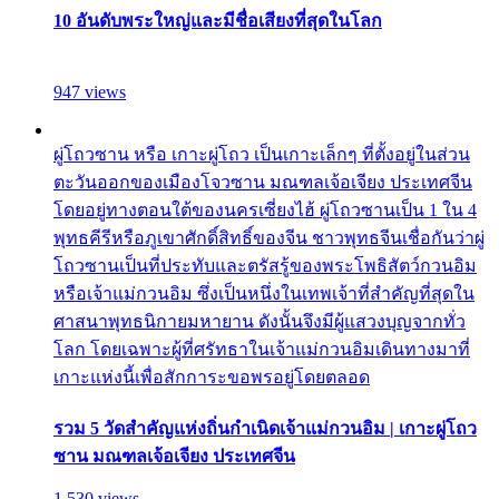
10 อันดับพระใหญ่และมีชื่อเสียงที่สุดในโลก
947 views
ผู่โถวซาน หรือ เกาะผู่โถว เป็นเกาะเล็กๆ ที่ตั้งอยู่ในส่วน
ตะวันออกของเมืองโจวซาน มณฑลเจ้อเจียง ประเทศจีน
โดยอยู่ทางตอนใต้ของนครเซี่ยงไฮ้ ผู่โถวซานเป็น 1 ใน 4
พุทธคีรีหรือภูเขาศักดิ์สิทธิ์ของจีน ชาวพุทธจีนเชื่อกันว่าผู่
โถวซานเป็นที่ประทับและตรัสรู้ของพระโพธิสัตว์กวนอิม
หรือเจ้าแม่กวนอิม ซึ่งเป็นหนึ่งในเทพเจ้าที่สำคัญที่สุดใน
ศาสนาพุทธนิกายมหายาน ดังนั้นจึงมีผู้แสวงบุญจากทั่ว
โลก โดยเฉพาะผู้ที่ศรัทธาในเจ้าแม่กวนอิมเดินทางมาที่
เกาะแห่งนี้เพื่อสักการะขอพรอยู่โดยตลอด
รวม 5 วัดสำคัญแห่งถิ่นกำเนิดเจ้าแม่กวนอิม | เกาะผู่โถว
ซาน มณฑลเจ้อเจียง ประเทศจีน
1,530 views