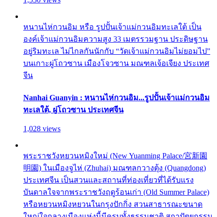
หนานไห่กวนอิม หรือ รูปปั้นเจ้าแม่กวนอิมทะเลใต้ เป็น
องค์เจ้าแม่กวนอิมความสูง 33 เมตรรวมฐาน ประดิษฐาน
อยู่ริมทะเล ไม่ไกลกันนักกับ “วัดเจ้าแม่กวนอิมไม่ยอมไป”
บนเกาะผู่โถวซาน เมืองโจวซาน มณฑลเจ้อเจียง ประเทศ
จีน
Nanhai Guanyin : หนานไห่กวนอิม...รูปปั้นเจ้าแม่กวนอิม
ทะเลใต้, ผู่โถวซาน ประเทศจีน
1,028 views
พระราชวังหยวนหมิงใหม่ (New Yuanming Palace/宮新園
明園) ในเมืองจูไห่ (Zhuhai) มณฑลกวางตุ้ง (Quangdong)
ประเทศจีน เป็นสวนและสถานที่ท่องเที่ยวที่ได้รับแรง
บันดาลใจจากพระราชวังฤดูร้อนเก่า (Old Summer Palace)
หรือหยวนหมิงหยวนในกรุงปักกิ่ง สวนสาธารณะขนาด
ใหญ่ใจกลางเมืองแห่งนี้มีครบทั้งธรรมชาติ สถาปัตยกรรม