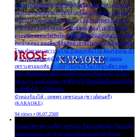
เพราะเป็นโรครักจาง ชีวิตเคว้งคว้าง เมื่อรักห่างร้างไกล
แม่ก็บอก พ่อก็สั่งจะรักใครสักครั้ง อย่าไปหวังความรวย
พลั้งไปใครจะช่วย ซื้อเปลมาไกว ให้ลูกบัวทอง เวรกรรม
ตามสนอง จึงเศร้าหมอง กลีบบัวทองต้องโรย บัวทองไม่
ตระหนัก เพราะไม่รักโคลนตม บัวทองท้องกลม เพราะลืม
ตมน้ำคลอง หลงลิ้น ที่สิ้นสัตย์ เจ้าจึงไม่ระมัด หลงกลิ่นลิ้น
โชย คำหวาน เขาวาดโรย บัวทองกลีบโรย ต้องร้อนรุม บัว
มาบานก่อนตูม ดุจไฟสุมร้อนรุมอุรา บัวทองผ่ายผอม
เพราะตรอมฤทัย ข้าวปลาไม่สนใจ ร้องไห้ลูกเดียว หยุด
โศก เสียเถิดทอง พักความเศร้าหมอง เถิดทองจ๋า ถึงใคร
เขาจะว่า ลูกเจ้าเกิดมา จะชื่อว่าไง พี่ขอเป็นเพื่อนปลอบใจ
จะตั้งชื่อให้ ว่าไอ้บังเอิญ
บัวทองร้องไห้ - เทพพร เพชรอุบล (ซาวด์ดนตรี)
(KARAOKE)
94 views • 06.07.2569
บัวทองโศก เพราะเป็นโรครักรุม ในอกกลัดกลุ้ม โดนแฟน
หนุ่มหลอกเอา เขารวย และรูปหล่อ มาพะเน้าพะนอ