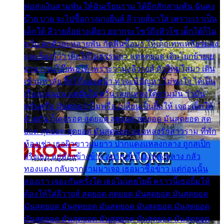
พ่อส่งเงินสามพัน ให้ฉันเรียนราม ได้อีกสักสามพัน ฉันคง
บ๊าย บาย จะไปซื้อกางเกงยีนส์ ลีวายส์มาใส่ เพราะเราเป็น
เด็กใต้ ลีวายส์อย่างเดียว อยากจะโชว์ถึงหิวโซ เด็กใต้ก็ไม่
หวั่น ตกตัวละหลายพัน กัดฟันซื้อมา ให้เด็กเทพเหลียวมอง
และต้องรู้ว่า เด็กใต้ไม่ธรรมดา แต่สุดยอด เดินโยกย้ายเย
ยวน กวนโอ๊ยพอได้ เพราะว่านุ่งลีวายส์ ตัวใหม่ใส่มา เดิน
เข้ามหาลัย จิ๊กโก๊มองหน้า ท่าจะมีปัญหา ไม่พอใจ ได้เป็น
เรื่องแน่นอน แต่ฉันไม่หวั่น เลยแหลงใต้ถามมัน ว่ามัน
พรั่นพรือ มันตอบว่าไม่พรื่อ เปลี่ยนเป็นยิ้มให้ เจอะเด็กใต้
ด้วยกัน ก็เลยรอด สุดยอด สุดยอด สุดยอด มันสุดยอด สุด
ยอด สุดยอด สุดยอด มันสุดยอด แอบหลงรักสาวราม ที่พัก
ห้องเช่า เธอผิวขาวผมยาว ปากแดงแหลงกลาง ถูกสเป็ก
จริงเธอ อยู่ห้องข้างข้าง อยากเข้าไปแหลงกลาง กลัว
ทองแดง กลับจากรามมาเจอ เธอมาซื้อข้าว แต่ก่อนนั้น
สองเรา เจอะกันครั้งใด เธอไม่เคยไยดี คราวนี้เธอยิ้มให้
ต้องให้ใส่ลีวายส์ สุดยอด สุดยอด มันสุดยอด มันสุดยอด
มันสุดยอด มันสุดยอด มันสุดยอด มันสุดยอด มันสุดยอด
มันสุดยอด มันสุดยอด มันสุดยอด มันสุดยอด มันสุดยอด