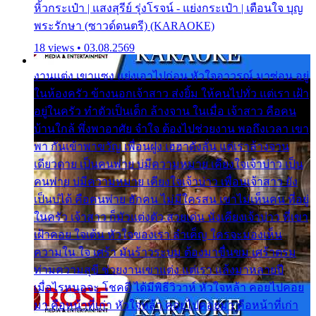
หิ้วกระเป๋า | แสงสุรีย์ รุ่งโรจน์ - แย่งกระเป๋า | เตือนใจ บุญ
พระรักษา (ซาวด์ดนตรี) (KARAOKE)
18 views • 03.08.2569
งานแต่ง เขาแซง แย่งเอาไปก่อน หัวใจอาวรณ์ มาซ่อน อยู่
ในห้องครัว ข้างนอกเจ้าสาว ส่งยิ้ม ให้คนไปทั่ว แต่เรา เฝ้า
อยู่ในครัว ทำตัวเป็นเด็ก ล้างจาน ในเมื่อ เจ้าสาว คือคน
บ้านใกล้ พึ่งพาอาศัย จำใจ ต้องไปช่วยงาน พอถึงเวลา เขา
พา กันเข้าพาขวัญ เพื่อนฝูง เฮฮาดังลั่น แต่เราล้างจาน
เดียวดาย เป็นคนพ่าย บ่มีความหมาย เคียงใจเจ้าบ่าว เป็น
คนพ่าย บ่มีความหมาย เคียงใจเจ้าบ่าว เพื่อนเจ้าสาว ยัง
เป็นบ่ได้ คือคนพ่าย ฮักคน ไม่มีใครสน เขาไม่เห็นคน ที่อยู่
ในครัว เจ้าสาว ก็มัวแต่งตัว สวยเด่น นั่งเคียงเจ้าบ่าว ที่เขา
เฝ้าคอย ใจเต้น หัวใจของเรา ลำเค็ญ ใครจะมองเห็น
ความใน ใจ เศร้า มันร้าวระบม ต้องมาขื่นขม เศร้าตรม
ท่ามความสุขี ช่วยงานเขาแต่ง แต่เรา แล้งมาหลายปี
เมื่อไรหนอจะ โชคดี ได้มีพิธีวิวาห์ หัวใจหล้า คอยไปคอย
มา คือหน้าที่เก่า หัวใจหล้า คอยไปคอยมา คือหน้าที่เก่า