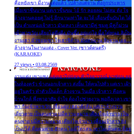
คือหยังเขา มีงานแต่งแล้ว ไปล้างแต่จาน ดั่งถูกประหาร
เมื่อเขาชื่นบาน แต่เราขื่นขม โอ้ รัก ลอยลม ไม่สม ดัง ใจ
ล้างจานคอยคู่ ไม่รู้ อีกนานเท่าใด จะได้ เลื่อนขั้นบันได ได้
เป็น ตำแหน่งเจ้าสาว มันเหงา เห็นเขามีคู่ ซมดู มีคู่ก็ม่วน
เข้าพาขวัญ เสียงโห่ตึงตึง มันซึ้ง อยู่แก่ใจ มื้อใด๋หนอ สิเป็น
งานเฮา มัวซอยเขา ใจเฮาซิด้าน มันทรมาน จับจาน เอย…
ล้างจานในงานแต่ง - Cover Ver. (ซาวด์ดนตรี)
(KARAOKE)
27 views • 03.08.2569
งานแต่ง เขาแซง แย่งเอาไปก่อน หัวใจอาวรณ์ มาซ่อน อยู่
ในห้องครัว ข้างนอกเจ้าสาว ส่งยิ้ม ให้คนไปทั่ว แต่เรา เฝ้า
อยู่ในครัว ทำตัวเป็นเด็ก ล้างจาน ในเมื่อ เจ้าสาว คือคน
บ้านใกล้ พึ่งพาอาศัย จำใจ ต้องไปช่วยงาน พอถึงเวลา เขา
พา กันเข้าพาขวัญ เพื่อนฝูง เฮฮาดังลั่น แต่เราล้างจาน
เดียวดาย เป็นคนพ่าย บ่มีความหมาย เคียงใจเจ้าบ่าว เป็น
คนพ่าย บ่มีความหมาย เคียงใจเจ้าบ่าว เพื่อนเจ้าสาว ยัง
เป็นบ่ได้ คือคนพ่าย ฮักคน ไม่มีใครสน เขาไม่เห็นคน ที่อยู่