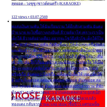
สุดยอด - วงซูซู (ซาวด์ดนตรี) (KARAOKE)
122 views • 03.07.2569
พ่อส่งเงินสามพัน ให้ฉันเรียนราม ได้อีกสักสามพัน ฉันคง
บ๊าย บาย จะไปซื้อกางเกงยีนส์ ลีวายส์มาใส่ เพราะเราเป็น
เด็กใต้ ลีวายส์อย่างเดียว อยากจะโชว์ถึงหิวโซ เด็กใต้ก็ไม่
หวั่น ตกตัวละหลายพัน กัดฟันซื้อมา ให้เด็กเทพเหลียวมอง
และต้องรู้ว่า เด็กใต้ไม่ธรรมดา แต่สุดยอด เดินโยกย้ายเย
ยวน กวนโอ๊ยพอได้ เพราะว่านุ่งลีวายส์ ตัวใหม่ใส่มา เดิน
เข้ามหาลัย จิ๊กโก๊มองหน้า ท่าจะมีปัญหา ไม่พอใจ ได้เป็น
เรื่องแน่นอน แต่ฉันไม่หวั่น เลยแหลงใต้ถามมัน ว่ามัน
พรั่นพรือ มันตอบว่าไม่พรื่อ เปลี่ยนเป็นยิ้มให้ เจอะเด็กใต้
ด้วยกัน ก็เลยรอด สุดยอด สุดยอด สุดยอด มันสุดยอด สุด
ยอด สุดยอด สุดยอด มันสุดยอด แอบหลงรักสาวราม ที่พัก
ห้องเช่า เธอผิวขาวผมยาว ปากแดงแหลงกลาง ถูกสเป็ก
จริงเธอ อยู่ห้องข้างข้าง อยากเข้าไปแหลงกลาง กลัว
ทองแดง กลับจากรามมาเจอ เธอมาซื้อข้าว แต่ก่อนนั้น