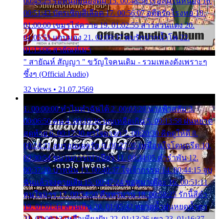
00:45:25 รอหน่อยน้องติ๋ม 15. 00:48:56 เรือล่มในหนอง 16.
00:51:43 บัตรเชิญสีเลือด 17. 00:56:07 อดีตรักโรงทอ 18.
01:00:00 เขมรไล่ควาย 19. 01:02:55 สาวสวนแตง 20.
01:05:51 แอบมอง 21. 01:09:27 พบรักปากน้ำโพ 22.
01:13:06 สายัณห์เมา
" สายัณห์ สัญญา " ขวัญใจคนเดิม - รวมเพลงดังเพราะๆ
ซึ้งๆ (Official Audio)
32 views • 21.07.2569
1. 00:00:00 ทำไมทำฉันได้ 2. 00:03:20 นางฟ้าสลัม 3.
00:06:50 คน 4. 00:10:36 บุญเหลือเกิน 5. 00:13:58 ฝนหยาด
สุดท้าย 6. 00:17:30 ยาใจยาจก 7. 00:20:30 คิดดูให้ดี 8.
00:24:21 ลบรอยแผลรัก 9. 00:27:35 เหมือนใจโดนกรีด 10.
00:30:54 ขบวนการเปาเปียว 11. 00:34:05 คำรำพัน 12.
00:37:20 ปาหนัน 13. 00:40:37 ใจเจ้ากรรม 14. 00:44:15 จูบ
ฉันแล้วจงตายเสีย 15. 00:47:24 ขอสูมาเต๊อะ 16. 00:51:11
คนใจมาร 17. 00:54:50 คืนทรมาน 18. 00:58:25 รักนี้สีดำ
19. 01:01:44 ส่วนเกิน 20. 01:05:42 หยาดน้ำฝนหยดน้ำตา
21. 01:09:13 เหลือเพียงฝัน 22. 01:13:26 เขา 23. 01:16:37