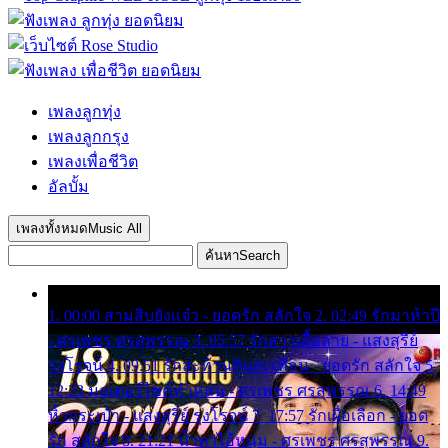
เพลงลูกทุ่ง
เพลงลูกกรุง
เพลงเพื่อชีวิต
อัลบั้ม
เพลงทั้งหมด
Music All
ค้นหา
Search
1. 00:00 สามสิบยังแจ๋ว - ยอดรัก สลักใจ 2. 02:49 รักมาห้าปี
- ศรเพชร ศรสุพรรณ 3. 05:57 รักสาวเสื้อลาย - แสงสุรีย์
รุ่งโรจน์ 4. 09:51 รักสะท้านดินสะเทือน - ยอดรัก สลักใจ 5.
12:23 มอเตอร์ไซค์ทำหล่น - ศรเพชร ศรสุพรรณ 6. 14:49
หิ้วกระเป๋า - แสงสุรีย์ รุ่งโรจน์ 7. 17:57 รักเผื่อเลือก - ยอด
รัก สลักใจ 8. 21:21 น้ำตาไอ้หนุ่ม - ศรเพชร ศรสุพรรณ 9.