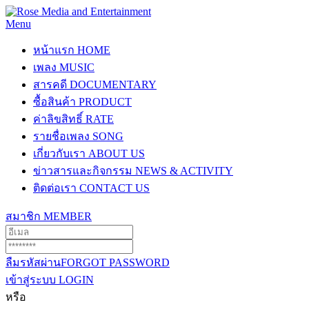
Menu
หน้าแรก
HOME
เพลง
MUSIC
สารคดี
DOCUMENTARY
ซื้อสินค้า
PRODUCT
ค่าลิขสิทธิ์
RATE
รายชื่อเพลง
SONG
เกี่ยวกับเรา
ABOUT US
ข่าวสารและกิจกรรม
NEWS & ACTIVITY
ติดต่อเรา
CONTACT US
สมาชิก
MEMBER
ลืมรหัสผ่าน
FORGOT PASSWORD
เข้าสู่ระบบ
LOGIN
หรือ