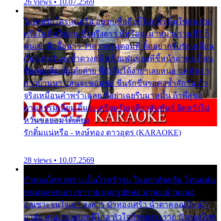
26 views • 10.07.2569
ไม่เคยรักใครแน่หรือ อยากเชื่อถือก็ไม่กล้า ติ๋มใช่คนสวย
ตรึงใจ ติ๋มใช่งามซึ้งตรึงตรา พี่หรือจะมาหมายร่วมชีวี ก็
คนเขาลืออื้อฉาว ว่าสาวๆรุมตอมพี่ ติ๋มอยากรับรักเหมือน
กัน แต่หวั่นจะช้ำดวงฤดี กลัวแฟนของพี่ชี้หน้าด่าทอ ก็คน
ชื่อต๋อยต้อยตุ้มตุ๋ยต่าย พี่ยังลืมได้ง่ายๆเลยหนอ แค่ตัวเรา
สาวบ้านนา แสนจะซอมซ่อ ขืนรักขืนรอคงช้ำสักวัน ถ้า
จริงเหมือนคำพร่ำเฉลย พี่อย่าเฉยรีบมาหมั้น ถ้าพี่สู่ขอ
ตามธรรมเนียม ติ๋มจะเตรียมรับเกลียวสัมพันธ์ ผิดหวังไม่
หวั่นขอยอมได้เคียง
รักติ๋มแน่หรือ - หงษ์ทอง ดาวอุดร (KARAOKE)
28 views • 10.07.2569
บัวทองโศก เพราะเป็นโรครักรุม ในอกกลัดกลุ้ม โดนแฟน
หนุ่มหลอกเอา เขารวย และรูปหล่อ มาพะเน้าพะนอ
ออเซาะจนใจเบา สงสาร บัวทองเศร้า น้ำตาคลอเบ้า เฝ้า
อาลัย หนุ่มรูปหล่อหนีไกล หัวใจบัวทองระรวย บัวทองโศก