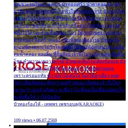
ออเซาะจนใจเบา สงสาร บัวทองเศร้า น้ำตาคลอเบ้า เฝ้า
อาลัย หนุ่มรูปหล่อหนีไกล หัวใจบัวทองระรวย บัวทองโศก
เพราะเป็นโรครักจาง ชีวิตเคว้งคว้าง เมื่อรักห่างร้างไกล
แม่ก็บอก พ่อก็สั่งจะรักใครสักครั้ง อย่าไปหวังความรวย
พลั้งไปใครจะช่วย ซื้อเปลมาไกว ให้ลูกบัวทอง เวรกรรม
ตามสนอง จึงเศร้าหมอง กลีบบัวทองต้องโรย บัวทองไม่
ตระหนัก เพราะไม่รักโคลนตม บัวทองท้องกลม เพราะลืม
ตมน้ำคลอง หลงลิ้น ที่สิ้นสัตย์ เจ้าจึงไม่ระมัด หลงกลิ่นลิ้น
โชย คำหวาน เขาวาดโรย บัวทองกลีบโรย ต้องร้อนรุม บัว
มาบานก่อนตูม ดุจไฟสุมร้อนรุมอุรา บัวทองผ่ายผอม
เพราะตรอมฤทัย ข้าวปลาไม่สนใจ ร้องไห้ลูกเดียว หยุด
โศก เสียเถิดทอง พักความเศร้าหมอง เถิดทองจ๋า ถึงใคร
เขาจะว่า ลูกเจ้าเกิดมา จะชื่อว่าไง พี่ขอเป็นเพื่อนปลอบใจ
จะตั้งชื่อให้ ว่าไอ้บังเอิญ
บัวทองร้องไห้ - เทพพร เพชรอุบล(KARAOKE)
109 views • 06.07.2569