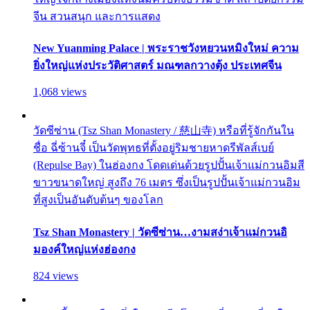
จีน สวนสนุก และการแสดง
New Yuanming Palace | พระราชวังหยวนหมิงใหม่ ความ
ยิ่งใหญ่แห่งประวัติศาสตร์ มณฑลกวางตุ้ง ประเทศจีน
1,068 views
วัดซีซ่าน (Tsz Shan Monastery / 慈山寺) หรือที่รู้จักกันใน
ชื่อ ฉี่ซ้านจี๋ เป็นวัดพุทธที่ตั้งอยู่ริมชายหาดรีพัลส์เบย์
(Repulse Bay) ในฮ่องกง โดดเด่นด้วยรูปปั้นเจ้าแม่กวนอิมสี
ขาวขนาดใหญ่ สูงถึง 76 เมตร ซึ่งเป็นรูปปั้นเจ้าแม่กวนอิม
ที่สูงเป็นอันดับต้นๆ ของโลก
Tsz Shan Monastery | วัดซีซ่าน…งามสง่าเจ้าแม่กวนอิ
มองค์ใหญ่แห่งฮ่องกง
824 views