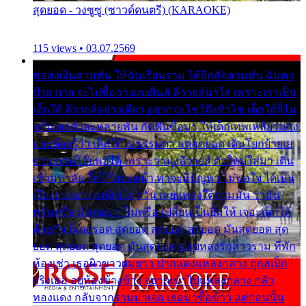
สุดยอด - วงซูซู (ซาวด์ดนตรี) (KARAOKE)
115 views • 03.07.2569
พ่อส่งเงินสามพัน ให้ฉันเรียนราม ได้อีกสักสามพัน ฉันคง
บ๊าย บาย จะไปซื้อกางเกงยีนส์ ลีวายส์มาใส่ เพราะเราเป็น
เด็กใต้ ลีวายส์อย่างเดียว อยากจะโชว์ถึงหิวโซ เด็กใต้ก็ไม่
หวั่น ตกตัวละหลายพัน กัดฟันซื้อมา ให้เด็กเทพเหลียวมอง
และต้องรู้ว่า เด็กใต้ไม่ธรรมดา แต่สุดยอด เดินโยกย้ายเย
ยวน กวนโอ๊ยพอได้ เพราะว่านุ่งลีวายส์ ตัวใหม่ใส่มา เดิน
เข้ามหาลัย จิ๊กโก๊มองหน้า ท่าจะมีปัญหา ไม่พอใจ ได้เป็น
เรื่องแน่นอน แต่ฉันไม่หวั่น เลยแหลงใต้ถามมัน ว่ามัน
พรั่นพรือ มันตอบว่าไม่พรื่อ เปลี่ยนเป็นยิ้มให้ เจอะเด็กใต้
ด้วยกัน ก็เลยรอด สุดยอด สุดยอด สุดยอด มันสุดยอด สุด
ยอด สุดยอด สุดยอด มันสุดยอด แอบหลงรักสาวราม ที่พัก
ห้องเช่า เธอผิวขาวผมยาว ปากแดงแหลงกลาง ถูกสเป็ก
จริงเธอ อยู่ห้องข้างข้าง อยากเข้าไปแหลงกลาง กลัว
ทองแดง กลับจากรามมาเจอ เธอมาซื้อข้าว แต่ก่อนนั้น