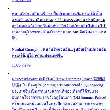
หนานไห่กวนอิม หรือ รูปปั้นเจ้าแม่กวนอิมทะเลใต้ เป็น
องค์เจ้าแม่กวนอิมความสูง 33 เมตรรวมฐาน ประดิษฐาน
อยู่ริมทะเล ไม่ไกลกันนักกับ “วัดเจ้าแม่กวนอิมไม่ยอมไป”
บนเกาะผู่โถวซาน เมืองโจวซาน มณฑลเจ้อเจียง ประเทศ
จีน
Nanhai Guanyin : หนานไห่กวนอิม...รูปปั้นเจ้าแม่กวนอิม
ทะเลใต้, ผู่โถวซาน ประเทศจีน
1,025 views
พระราชวังหยวนหมิงใหม่ (New Yuanming Palace/宮新園
明園) ในเมืองจูไห่ (Zhuhai) มณฑลกวางตุ้ง (Quangdong)
ประเทศจีน เป็นสวนและสถานที่ท่องเที่ยวที่ได้รับแรง
บันดาลใจจากพระราชวังฤดูร้อนเก่า (Old Summer Palace)
หรือหยวนหมิงหยวนในกรุงปักกิ่ง สวนสาธารณะขนาด
ใหญ่ใจกลางเมืองแห่งนี้มีครบทั้งธรรมชาติ สถาปัตยกรรม