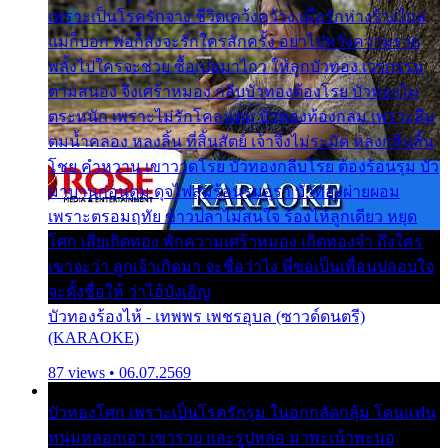
เพราะเป็นโรครักจาง ชีวิตเคว้งคว้าง เมื่อรักห่างร้างไกล
แม่ก็บอก พ่อก็สั่งจะรักใครสักครั้ง อย่าไปหวังความรวย
พลั้งไปใครจะช่วย ซื้อเปลมาไกว ให้ลูกบัวทอง เวรกรรม
ตามสนอง จึงเศร้าหมอง กลีบบัวทองต้องโรย บัวทองไม่
ตระหนัก เพราะไม่รักโคลนตม บัวทองท้องกลม เพราะลืม
ตมน้ำคลอง หลงลิ้น ที่สิ้นสัตย์ เจ้าจึงไม่ระมัด หลงกลิ่นลิ้น
โชย คำหวาน เขาวาดโรย บัวทองกลีบโรย ต้องร้อนรุม บัว
มาบานก่อนตูม ดุจไฟสุมร้อนรุมอุรา บัวทองผ่ายผอม
เพราะตรอมฤทัย ข้าวปลาไม่สนใจ ร้องไห้ลูกเดียว หยุด
โศก เสียเถิดทอง พักความเศร้าหมอง เถิดทองจ๋า ถึงใคร
เขาจะว่า ลูกเจ้าเกิดมา จะชื่อว่าไง พี่ขอเป็นเพื่อนปลอบใจ
จะตั้งชื่อให้ ว่าไอ้บังเอิญ
บัวทองร้องไห้ - เทพพร เพชรอุบล (ซาวด์ดนตรี)
(KARAOKE)
87 views • 06.07.2569
บัวทองโศก เพราะเป็นโรครักรุม ในอกกลัดกลุ้ม โดนแฟน
หนุ่มหลอกเอา เขารวย และรูปหล่อ มาพะเน้าพะนอ