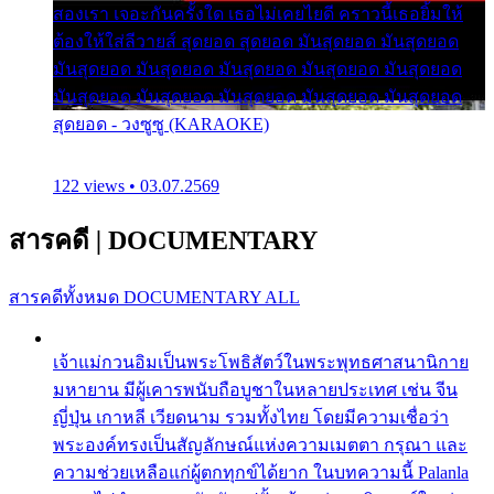
สองเรา เจอะกันครั้งใด เธอไม่เคยไยดี คราวนี้เธอยิ้มให้
ต้องให้ใส่ลีวายส์ สุดยอด สุดยอด มันสุดยอด มันสุดยอด
มันสุดยอด มันสุดยอด มันสุดยอด มันสุดยอด มันสุดยอด
มันสุดยอด มันสุดยอด มันสุดยอด มันสุดยอด มันสุดยอด
สุดยอด - วงซูซู (KARAOKE)
122 views • 03.07.2569
สารคดี
|
DOCUMENTARY
สารคดีทั้งหมด
DOCUMENTARY ALL
เจ้าแม่กวนอิมเป็นพระโพธิสัตว์ในพระพุทธศาสนานิกาย
มหายาน มีผู้เคารพนับถือบูชาในหลายประเทศ เช่น จีน
ญี่ปุ่น เกาหลี เวียดนาม รวมทั้งไทย โดยมีความเชื่อว่า
พระองค์ทรงเป็นสัญลักษณ์แห่งความเมตตา กรุณา และ
ความช่วยเหลือแก่ผู้ตกทุกข์ได้ยาก ในบทความนี้ Palanla