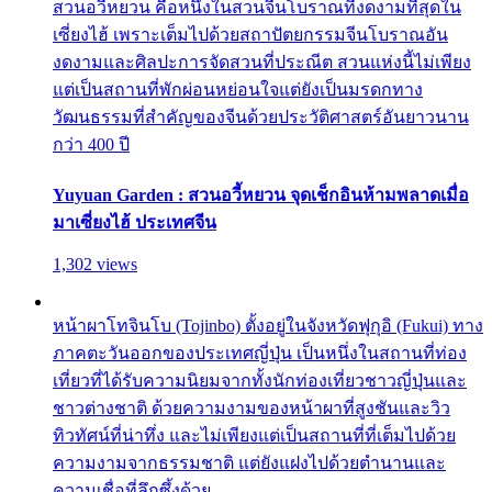
สวนอวี้หยวน คือหนึ่งในสวนจีนโบราณที่งดงามที่สุดใน
เซี่ยงไฮ้ เพราะเต็มไปด้วยสถาปัตยกรรมจีนโบราณอัน
งดงามและศิลปะการจัดสวนที่ประณีต สวนแห่งนี้ไม่เพียง
แต่เป็นสถานที่พักผ่อนหย่อนใจแต่ยังเป็นมรดกทาง
วัฒนธรรมที่สำคัญของจีนด้วยประวัติศาสตร์อันยาวนาน
กว่า 400 ปี
Yuyuan Garden : สวนอวี้หยวน จุดเช็กอินห้ามพลาดเมื่อ
มาเซี่ยงไฮ้ ประเทศจีน
1,302 views
หน้าผาโทจินโบ (Tojinbo) ตั้งอยู่ในจังหวัดฟุกุอิ (Fukui) ทาง
ภาคตะวันออกของประเทศญี่ปุ่น เป็นหนึ่งในสถานที่ท่อง
เที่ยวที่ได้รับความนิยมจากทั้งนักท่องเที่ยวชาวญี่ปุ่นและ
ชาวต่างชาติ ด้วยความงามของหน้าผาที่สูงชันและวิว
ทิวทัศน์ที่น่าทึ่ง และไม่เพียงแต่เป็นสถานที่ที่เต็มไปด้วย
ความงามจากธรรมชาติ แต่ยังแฝงไปด้วยตำนานและ
ความเชื่อที่ลึกซึ้งด้วย