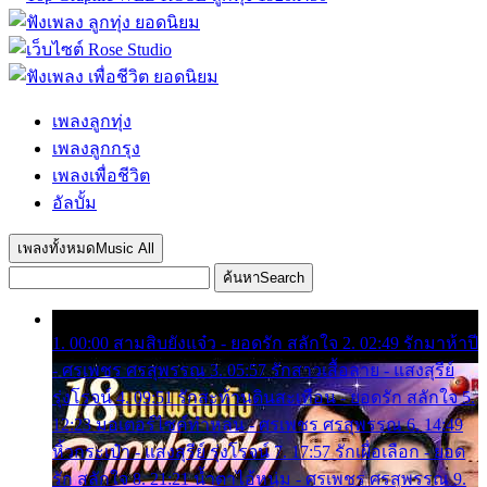
เพลงลูกทุ่ง
เพลงลูกกรุง
เพลงเพื่อชีวิต
อัลบั้ม
เพลงทั้งหมด
Music All
ค้นหา
Search
1. 00:00 สามสิบยังแจ๋ว - ยอดรัก สลักใจ 2. 02:49 รักมาห้าปี
- ศรเพชร ศรสุพรรณ 3. 05:57 รักสาวเสื้อลาย - แสงสุรีย์
รุ่งโรจน์ 4. 09:51 รักสะท้านดินสะเทือน - ยอดรัก สลักใจ 5.
12:23 มอเตอร์ไซค์ทำหล่น - ศรเพชร ศรสุพรรณ 6. 14:49
หิ้วกระเป๋า - แสงสุรีย์ รุ่งโรจน์ 7. 17:57 รักเผื่อเลือก - ยอด
รัก สลักใจ 8. 21:21 น้ำตาไอ้หนุ่ม - ศรเพชร ศรสุพรรณ 9.