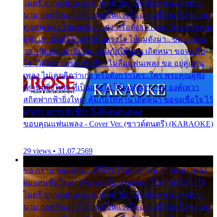
ไมตรี จากแฟนเพลง ทุกทุกที่ ปราณีหลั่งไหล ผมขอฝาก
นาม ยอดรักเอาไว้ โปรดเป็นแรงใจ อย่างนี้เรื่อยไป ขอ อยู่
คู่แฟนเพลง ไม่เคยคิดว่าเก่ง หรือดังกว่าใคร..ใคร พระคุณ
ผู้ฟัง เท่านั้นยิ่งใหญ่ ที่เป็นแรงใจ ให้ผมดังมา.. ขอ องค์เท
วา สถิตฟากฟ้ายิ่งใหญ่ คุ้มภัยให้ท่าน เถิดหนา ขอจงเชื่อ
ใจ ไว้เถิดว่า ตราบชั่วชีวา ไม่ลืมแฟนเพลง ขอ อยู่คู่แฟน
เพลง ไม่เคยคิดว่าเก่ง หรือดังกว่าใคร..ใคร พระคุณผู้ฟัง
เท่านั้นยิ่งใหญ่ ที่เป็นแรงใจ ให้ผมดังมา.. ขอ องค์เทวา
สถิตฟากฟ้ายิ่งใหญ่ คุ้มภัยให้ท่าน เถิดหนา ขอจงเชื่อใจ ไว้
เถิดว่า ตราบชั่วชีวา ไม่ลืมแฟนเพลง
ขอบคุณแฟนเพลง - Cover Ver. (ซาวด์ดนตรี) (KARAOKE)
29 views • 31.07.2569
ขอ กราบ ขอบคุณ.... ที่ได้รับไออุ่น การุณ จากแฟน เพลง
ผมแสนชื่นใจ หายวังเวง เมื่อแฟนเพลง ให้กำลังใจ น้ำใจ
ไมตรี จากแฟนเพลง ทุกทุกที่ ปราณีหลั่งไหล ผมขอฝาก
นาม ยอดรักเอาไว้ โปรดเป็นแรงใจ อย่างนี้เรื่อยไป ขอ อยู่