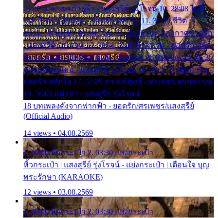
24:27 สามเณรกำพร้า - แสงสุรีย์ รุ่งโรจน์ 10. 28:08 ไม่มี
เวลาไปหาเมียน้อย - ยอดรัก สลักใจ 11. 31:29 ชีวิตไอ้
ธรรม - ศรเพชร ศรสุพรรณ 12. 35:26 ทหารอากาศขาดรัก
- แสงสุรีย์ รุ่งโรจน์ 13. 39:01 คนหัวใจโทรม - ยอดรัก สลัก
ใจ 14. 42:49 ไอ้หวังตายแน่ - ศรเพชร ศรสุพรรณ 15. 46:35
ธาตุแท้ของเธอ - แสงสุรีย์ รุ่งโรจน์ 16. 49:57 กำนันกำใน -
ยอดรัก สลักใจ 17. 52:29 สาวบริสุทธิ์ - ศรเพชร ศรสุพรรณ
18. 56:05 แต๋วจ๋า - แสงสุรีย์ รุ่งโรจน์
18 บทเพลงดังจากฟากฟ้า - ยอดรัก/ศรเพชร/แสงสุรีย์
(Official Audio)
14 views • 04.08.2569
1. 00:00 หิ้วกระเป๋า 2. 03:30 แย่งกระเป๋า
หิ้วกระเป๋า | แสงสุรีย์ รุ่งโรจน์ - แย่งกระเป๋า | เตือนใจ บุญ
พระรักษา (KARAOKE)
12 views • 03.08.2569
1. 00:00 หิ้วกระเป๋า 2. 03:30 แย่งกระเป๋า