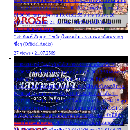
00:45:25 รอหน่อยน้องติ๋ม 15. 00:48:56 เรือล่มในหนอง 16.
00:51:43 บัตรเชิญสีเลือด 17. 00:56:07 อดีตรักโรงทอ 18.
01:00:00 เขมรไล่ควาย 19. 01:02:55 สาวสวนแตง 20.
01:05:51 แอบมอง 21. 01:09:27 พบรักปากน้ำโพ 22.
01:13:06 สายัณห์เมา
" สายัณห์ สัญญา " ขวัญใจคนเดิม - รวมเพลงดังเพราะๆ
ซึ้งๆ (Official Audio)
27 views • 21.07.2569
1. 00:00:00 ทำไมทำฉันได้ 2. 00:03:20 นางฟ้าสลัม 3.
00:06:50 คน 4. 00:10:36 บุญเหลือเกิน 5. 00:13:58 ฝนหยาด
สุดท้าย 6. 00:17:30 ยาใจยาจก 7. 00:20:30 คิดดูให้ดี 8.
00:24:21 ลบรอยแผลรัก 9. 00:27:35 เหมือนใจโดนกรีด 10.
00:30:54 ขบวนการเปาเปียว 11. 00:34:05 คำรำพัน 12.
00:37:20 ปาหนัน 13. 00:40:37 ใจเจ้ากรรม 14. 00:44:15 จูบ
ฉันแล้วจงตายเสีย 15. 00:47:24 ขอสูมาเต๊อะ 16. 00:51:11
คนใจมาร 17. 00:54:50 คืนทรมาน 18. 00:58:25 รักนี้สีดำ
19. 01:01:44 ส่วนเกิน 20. 01:05:42 หยาดน้ำฝนหยดน้ำตา
21. 01:09:13 เหลือเพียงฝัน 22. 01:13:26 เขา 23. 01:16:37