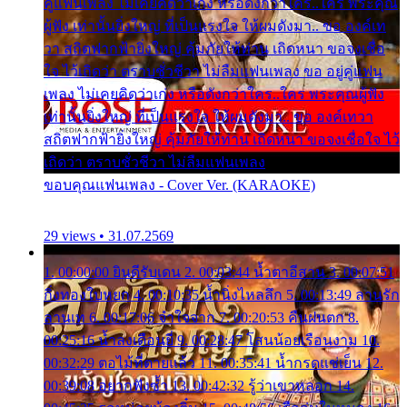
คู่แฟนเพลง ไม่เคยคิดว่าเก่ง หรือดังกว่าใคร..ใคร พระคุณ
ผู้ฟัง เท่านั้นยิ่งใหญ่ ที่เป็นแรงใจ ให้ผมดังมา.. ขอ องค์เท
วา สถิตฟากฟ้ายิ่งใหญ่ คุ้มภัยให้ท่าน เถิดหนา ขอจงเชื่อ
ใจ ไว้เถิดว่า ตราบชั่วชีวา ไม่ลืมแฟนเพลง ขอ อยู่คู่แฟน
เพลง ไม่เคยคิดว่าเก่ง หรือดังกว่าใคร..ใคร พระคุณผู้ฟัง
เท่านั้นยิ่งใหญ่ ที่เป็นแรงใจ ให้ผมดังมา.. ขอ องค์เทวา
สถิตฟากฟ้ายิ่งใหญ่ คุ้มภัยให้ท่าน เถิดหนา ขอจงเชื่อใจ ไว้
เถิดว่า ตราบชั่วชีวา ไม่ลืมแฟนเพลง
ขอบคุณแฟนเพลง - Cover Ver. (KARAOKE)
29 views • 31.07.2569
1. 00:00:00 ยินดีรับเดน 2. 00:03:44 น้ำตาอีสาน 3. 00:07:51
กิ่งทองใบหยก 4. 00:10:35 น้ำนิ่งไหลลึก 5. 00:13:49 ลานรัก
ลานเท 6. 00:17:06 จำใจจาก 7. 00:20:53 คืนฝนตก 8.
00:25:16 น้ำลงเดือนยี่ 9. 00:28:47 โสนน้อยเรือนงาม 10.
00:32:29 ตอไม้ที่ตายแล้ว 11. 00:35:41 น้ำกรดแช่เย็น 12.
00:39:08 อยากฟังซ้ำ 13. 00:42:32 รู้ว่าเขาหลอก 14.