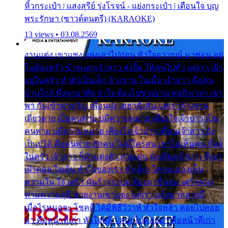
หิ้วกระเป๋า | แสงสุรีย์ รุ่งโรจน์ - แย่งกระเป๋า | เตือนใจ บุญ
พระรักษา (ซาวด์ดนตรี) (KARAOKE)
13 views • 03.08.2569
งานแต่ง เขาแซง แย่งเอาไปก่อน หัวใจอาวรณ์ มาซ่อน อยู่
ในห้องครัว ข้างนอกเจ้าสาว ส่งยิ้ม ให้คนไปทั่ว แต่เรา เฝ้า
อยู่ในครัว ทำตัวเป็นเด็ก ล้างจาน ในเมื่อ เจ้าสาว คือคน
บ้านใกล้ พึ่งพาอาศัย จำใจ ต้องไปช่วยงาน พอถึงเวลา เขา
พา กันเข้าพาขวัญ เพื่อนฝูง เฮฮาดังลั่น แต่เราล้างจาน
เดียวดาย เป็นคนพ่าย บ่มีความหมาย เคียงใจเจ้าบ่าว เป็น
คนพ่าย บ่มีความหมาย เคียงใจเจ้าบ่าว เพื่อนเจ้าสาว ยัง
เป็นบ่ได้ คือคนพ่าย ฮักคน ไม่มีใครสน เขาไม่เห็นคน ที่อยู่
ในครัว เจ้าสาว ก็มัวแต่งตัว สวยเด่น นั่งเคียงเจ้าบ่าว ที่เขา
เฝ้าคอย ใจเต้น หัวใจของเรา ลำเค็ญ ใครจะมองเห็น
ความใน ใจ เศร้า มันร้าวระบม ต้องมาขื่นขม เศร้าตรม
ท่ามความสุขี ช่วยงานเขาแต่ง แต่เรา แล้งมาหลายปี
เมื่อไรหนอจะ โชคดี ได้มีพิธีวิวาห์ หัวใจหล้า คอยไปคอย
มา คือหน้าที่เก่า หัวใจหล้า คอยไปคอยมา คือหน้าที่เก่า