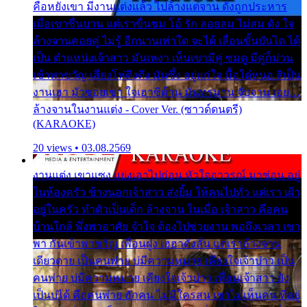
คือหยังเขา มีงานแต่งแล้ว ไปล้างแต่จาน ดั่งถูกประหาร
เมื่อเขาชื่นบาน แต่เราขื่นขม โอ้ รัก ลอยลม ไม่สม ดัง ใจ
ล้างจานคอยคู่ ไม่รู้ อีกนานเท่าใด จะได้ เลื่อนขั้นบันได ได้
เป็น ตำแหน่งเจ้าสาว มันเหงา เห็นเขามีคู่ ซมดู มีคู่ก็ม่วน
เข้าพาขวัญ เสียงโห่ตึงตึง มันซึ้ง อยู่แก่ใจ มื้อใด๋หนอ สิเป็น
งานเฮา มัวซอยเขา ใจเฮาซิด้าน มันทรมาน จับจาน เอย…
ล้างจานในงานแต่ง - Cover Ver. (ซาวด์ดนตรี)
(KARAOKE)
20 views • 03.08.2569
งานแต่ง เขาแซง แย่งเอาไปก่อน หัวใจอาวรณ์ มาซ่อน อยู่
ในห้องครัว ข้างนอกเจ้าสาว ส่งยิ้ม ให้คนไปทั่ว แต่เรา เฝ้า
อยู่ในครัว ทำตัวเป็นเด็ก ล้างจาน ในเมื่อ เจ้าสาว คือคน
บ้านใกล้ พึ่งพาอาศัย จำใจ ต้องไปช่วยงาน พอถึงเวลา เขา
พา กันเข้าพาขวัญ เพื่อนฝูง เฮฮาดังลั่น แต่เราล้างจาน
เดียวดาย เป็นคนพ่าย บ่มีความหมาย เคียงใจเจ้าบ่าว เป็น
คนพ่าย บ่มีความหมาย เคียงใจเจ้าบ่าว เพื่อนเจ้าสาว ยัง
เป็นบ่ได้ คือคนพ่าย ฮักคน ไม่มีใครสน เขาไม่เห็นคน ที่อยู่