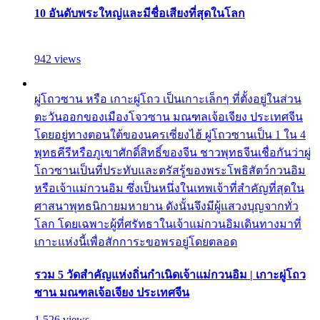
10 อันดับพระใหญ่และมีชื่อเสียงที่สุดในโลก
942 views
ผู่โถวซาน หรือ เกาะผู่โถว เป็นเกาะเล็กๆ ที่ตั้งอยู่ในส่วน
ตะวันออกของเมืองโจวซาน มณฑลเจ้อเจียง ประเทศจีน
โดยอยู่ทางตอนใต้ของนครเซี่ยงไฮ้ ผู่โถวซานเป็น 1 ใน 4
พุทธคีรีหรือภูเขาศักดิ์สิทธิ์ของจีน ชาวพุทธจีนเชื่อกันว่าผู่
โถวซานเป็นที่ประทับและตรัสรู้ของพระโพธิสัตว์กวนอิม
หรือเจ้าแม่กวนอิม ซึ่งเป็นหนึ่งในเทพเจ้าที่สำคัญที่สุดใน
ศาสนาพุทธนิกายมหายาน ดังนั้นจึงมีผู้แสวงบุญจากทั่ว
โลก โดยเฉพาะผู้ที่ศรัทธาในเจ้าแม่กวนอิมเดินทางมาที่
เกาะแห่งนี้เพื่อสักการะขอพรอยู่โดยตลอด
รวม 5 วัดสำคัญแห่งถิ่นกำเนิดเจ้าแม่กวนอิม | เกาะผู่โถว
ซาน มณฑลเจ้อเจียง ประเทศจีน
1,526 views