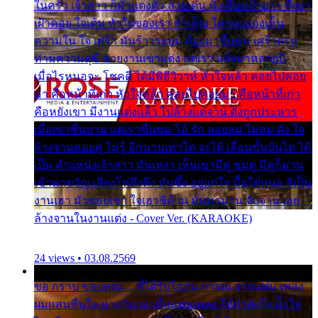
ในครัว เจ้าสาว ก็มัวแต่งตัว สวยเด่น นั่งเคียงเจ้าบ่าว ที่เขา
เฝ้าคอย ใจเต้น หัวใจของเรา ลำเค็ญ ใครจะมองเห็น
ความใน ใจ เศร้า มันร้าวระบม ต้องมาขื่นขม เศร้าตรม
ท่ามความสุขี ช่วยงานเขาแต่ง แต่เรา แล้งมาหลายปี
เมื่อไรหนอจะ โชคดี ได้มีพิธีวิวาห์ หัวใจหล้า คอยไปคอย
มา คือหน้าที่เก่า หัวใจหล้า คอยไปคอยมา คือหน้าที่เก่า
คือหยังเขา มีงานแต่งแล้ว ไปล้างแต่จาน ดั่งถูกประหาร
เมื่อเขาชื่นบาน แต่เราขื่นขม โอ้ รัก ลอยลม ไม่สม ดัง ใจ
ล้างจานคอยคู่ ไม่รู้ อีกนานเท่าใด จะได้ เลื่อนขั้นบันได ได้
เป็น ตำแหน่งเจ้าสาว มันเหงา เห็นเขามีคู่ ซมดู มีคู่ก็ม่วน
เข้าพาขวัญ เสียงโห่ตึงตึง มันซึ้ง อยู่แก่ใจ มื้อใด๋หนอ สิเป็น
งานเฮา มัวซอยเขา ใจเฮาซิด้าน มันทรมาน จับจาน เอย…
ล้างจานในงานแต่ง - Cover Ver. (KARAOKE)
24 views • 03.08.2569
ขอ กราบ ขอบคุณ.... ที่ได้รับไออุ่น การุณ จากแฟน เพลง
ผมแสนชื่นใจ หายวังเวง เมื่อแฟนเพลง ให้กำลังใจ น้ำใจ