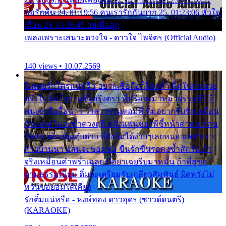
ขอรักคืน 24. 01:19:56 คนเรารักกันยาก 25. 01:23:06 หัวใจ
เถื่อน 26. 01:26:45 อยู่เพื่อลูก
เพลงเพราะเสนาะดวงใจ - ดาวใจ ไพจิตร (Official Audio)
140 views • 10.07.2569
ไม่เคยรักใครแน่หรือ อยากเชื่อถือก็ไม่กล้า ติ๋มใช่คนสวย
ตรึงใจ ติ๋มใช่งามซึ้งตรึงตรา พี่หรือจะมาหมายร่วมชีวี ก็
คนเขาลืออื้อฉาว ว่าสาวๆรุมตอมพี่ ติ๋มอยากรับรักเหมือน
กัน แต่หวั่นจะช้ำดวงฤดี กลัวแฟนของพี่ชี้หน้าด่าทอ ก็คน
ชื่อต๋อยต้อยตุ้มตุ๋ยต่าย พี่ยังลืมได้ง่ายๆเลยหนอ แค่ตัวเรา
สาวบ้านนา แสนจะซอมซ่อ ขืนรักขืนรอคงช้ำสักวัน ถ้า
จริงเหมือนคำพร่ำเฉลย พี่อย่าเฉยรีบมาหมั้น ถ้าพี่สู่ขอ
ตามธรรมเนียม ติ๋มจะเตรียมรับเกลียวสัมพันธ์ ผิดหวังไม่
หวั่นขอยอมได้เคียง
รักติ๋มแน่หรือ - หงษ์ทอง ดาวอุดร (ซาวด์ดนตรี)
(KARAOKE)