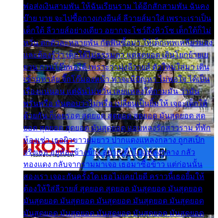
พ่อส่งเงินสามพัน ให้ฉันเรียนราม ได้อีกสักสามพัน ฉันคง
บ๊าย บาย จะไปซื้อกางเกงยีนส์ ลีวายส์มาใส่ เพราะเราเป็น
เด็กใต้ ลีวายส์อย่างเดียว อยากจะโชว์ถึงหิวโซ เด็กใต้ก็ไม่
หวั่น ตกตัวละหลายพัน กัดฟันซื้อมา ให้เด็กเทพเหลียวมอง
และต้องรู้ว่า เด็กใต้ไม่ธรรมดา แต่สุดยอด เดินโยกย้ายเย
ยวน กวนโอ๊ยพอได้ เพราะว่านุ่งลีวายส์ ตัวใหม่ใส่มา เดิน
เข้ามหาลัย จิ๊กโก๊มองหน้า ท่าจะมีปัญหา ไม่พอใจ ได้เป็น
เรื่องแน่นอน แต่ฉันไม่หวั่น เลยแหลงใต้ถามมัน ว่ามัน
พรั่นพรือ มันตอบว่าไม่พรื่อ เปลี่ยนเป็นยิ้มให้ เจอะเด็กใต้
ด้วยกัน ก็เลยรอด สุดยอด สุดยอด สุดยอด มันสุดยอด สุด
ยอด สุดยอด สุดยอด มันสุดยอด แอบหลงรักสาวราม ที่พัก
ห้องเช่า เธอผิวขาวผมยาว ปากแดงแหลงกลาง ถูกสเป็ก
จริงเธอ อยู่ห้องข้างข้าง อยากเข้าไปแหลงกลาง กลัว
ทองแดง กลับจากรามมาเจอ เธอมาซื้อข้าว แต่ก่อนนั้น
สองเรา เจอะกันครั้งใด เธอไม่เคยไยดี คราวนี้เธอยิ้มให้
ต้องให้ใส่ลีวายส์ สุดยอด สุดยอด มันสุดยอด มันสุดยอด
มันสุดยอด มันสุดยอด มันสุดยอด มันสุดยอด มันสุดยอด
มันสุดยอด มันสุดยอด มันสุดยอด มันสุดยอด มันสุดยอด