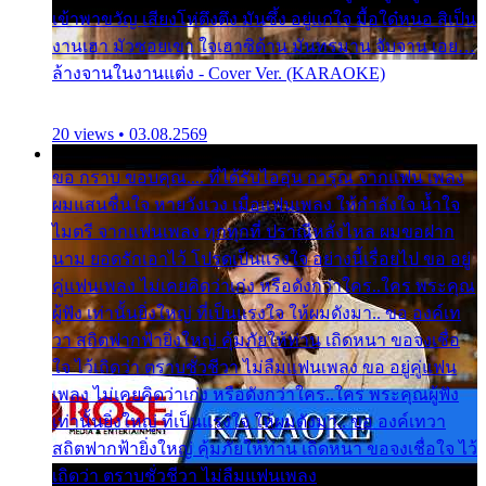
เข้าพาขวัญ เสียงโห่ตึงตึง มันซึ้ง อยู่แก่ใจ มื้อใด๋หนอ สิเป็น
งานเฮา มัวซอยเขา ใจเฮาซิด้าน มันทรมาน จับจาน เอย…
ล้างจานในงานแต่ง - Cover Ver. (KARAOKE)
20 views • 03.08.2569
ขอ กราบ ขอบคุณ.... ที่ได้รับไออุ่น การุณ จากแฟน เพลง
ผมแสนชื่นใจ หายวังเวง เมื่อแฟนเพลง ให้กำลังใจ น้ำใจ
ไมตรี จากแฟนเพลง ทุกทุกที่ ปราณีหลั่งไหล ผมขอฝาก
นาม ยอดรักเอาไว้ โปรดเป็นแรงใจ อย่างนี้เรื่อยไป ขอ อยู่
คู่แฟนเพลง ไม่เคยคิดว่าเก่ง หรือดังกว่าใคร..ใคร พระคุณ
ผู้ฟัง เท่านั้นยิ่งใหญ่ ที่เป็นแรงใจ ให้ผมดังมา.. ขอ องค์เท
วา สถิตฟากฟ้ายิ่งใหญ่ คุ้มภัยให้ท่าน เถิดหนา ขอจงเชื่อ
ใจ ไว้เถิดว่า ตราบชั่วชีวา ไม่ลืมแฟนเพลง ขอ อยู่คู่แฟน
เพลง ไม่เคยคิดว่าเก่ง หรือดังกว่าใคร..ใคร พระคุณผู้ฟัง
เท่านั้นยิ่งใหญ่ ที่เป็นแรงใจ ให้ผมดังมา.. ขอ องค์เทวา
สถิตฟากฟ้ายิ่งใหญ่ คุ้มภัยให้ท่าน เถิดหนา ขอจงเชื่อใจ ไว้
เถิดว่า ตราบชั่วชีวา ไม่ลืมแฟนเพลง