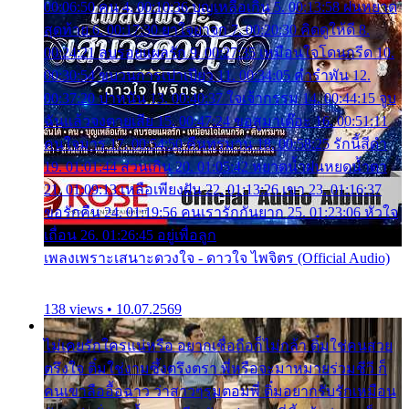
00:06:50 คน 4. 00:10:36 บุญเหลือเกิน 5. 00:13:58 ฝนหยาด
สุดท้าย 6. 00:17:30 ยาใจยาจก 7. 00:20:30 คิดดูให้ดี 8.
00:24:21 ลบรอยแผลรัก 9. 00:27:35 เหมือนใจโดนกรีด 10.
00:30:54 ขบวนการเปาเปียว 11. 00:34:05 คำรำพัน 12.
00:37:20 ปาหนัน 13. 00:40:37 ใจเจ้ากรรม 14. 00:44:15 จูบ
ฉันแล้วจงตายเสีย 15. 00:47:24 ขอสูมาเต๊อะ 16. 00:51:11
คนใจมาร 17. 00:54:50 คืนทรมาน 18. 00:58:25 รักนี้สีดำ
19. 01:01:44 ส่วนเกิน 20. 01:05:42 หยาดน้ำฝนหยดน้ำตา
21. 01:09:13 เหลือเพียงฝัน 22. 01:13:26 เขา 23. 01:16:37
ขอรักคืน 24. 01:19:56 คนเรารักกันยาก 25. 01:23:06 หัวใจ
เถื่อน 26. 01:26:45 อยู่เพื่อลูก
เพลงเพราะเสนาะดวงใจ - ดาวใจ ไพจิตร (Official Audio)
138 views • 10.07.2569
ไม่เคยรักใครแน่หรือ อยากเชื่อถือก็ไม่กล้า ติ๋มใช่คนสวย
ตรึงใจ ติ๋มใช่งามซึ้งตรึงตรา พี่หรือจะมาหมายร่วมชีวี ก็
คนเขาลืออื้อฉาว ว่าสาวๆรุมตอมพี่ ติ๋มอยากรับรักเหมือน