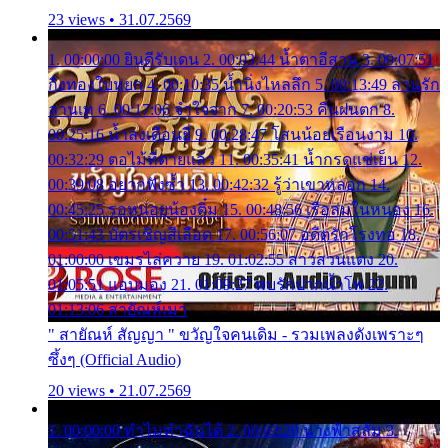
23 views • 31.07.2569
1. 00:00:00 ยินดีรับเดน 2. 00:03:44 น้ำตาอีสาน 3. 00:07:51
กิ่งทองใบหยก 4. 00:10:35 น้ำนิ่งไหลลึก 5. 00:13:49 ลานรัก
ลานเท 6. 00:17:06 จำใจจาก 7. 00:20:53 คืนฝนตก 8.
00:25:16 น้ำลงเดือนยี่ 9. 00:28:47 โสนน้อยเรือนงาม 10.
00:32:29 ตอไม้ที่ตายแล้ว 11. 00:35:41 น้ำกรดแช่เย็น 12.
00:39:08 อยากฟังซ้ำ 13. 00:42:32 รู้ว่าเขาหลอก 14.
00:45:25 รอหน่อยน้องติ๋ม 15. 00:48:56 เรือล่มในหนอง 16.
00:51:43 บัตรเชิญสีเลือด 17. 00:56:07 อดีตรักโรงทอ 18.
01:00:00 เขมรไล่ควาย 19. 01:02:55 สาวสวนแตง 20.
01:05:51 แอบมอง 21. 01:09:27 พบรักปากน้ำโพ 22.
01:13:06 สายัณห์เมา
" สายัณห์ สัญญา " ขวัญใจคนเดิม - รวมเพลงดังเพราะๆ
ซึ้งๆ (Official Audio)
20 views • 21.07.2569
1. 00:00:00 ทำไมทำฉันได้ 2. 00:03:20 นางฟ้าสลัม 3.