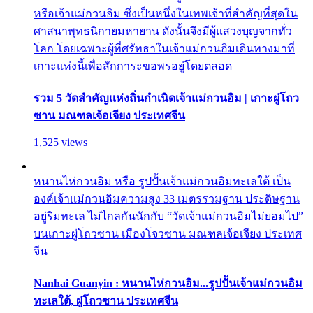
หรือเจ้าแม่กวนอิม ซึ่งเป็นหนึ่งในเทพเจ้าที่สำคัญที่สุดใน
ศาสนาพุทธนิกายมหายาน ดังนั้นจึงมีผู้แสวงบุญจากทั่ว
โลก โดยเฉพาะผู้ที่ศรัทธาในเจ้าแม่กวนอิมเดินทางมาที่
เกาะแห่งนี้เพื่อสักการะขอพรอยู่โดยตลอด
รวม 5 วัดสำคัญแห่งถิ่นกำเนิดเจ้าแม่กวนอิม | เกาะผู่โถว
ซาน มณฑลเจ้อเจียง ประเทศจีน
1,525 views
หนานไห่กวนอิม หรือ รูปปั้นเจ้าแม่กวนอิมทะเลใต้ เป็น
องค์เจ้าแม่กวนอิมความสูง 33 เมตรรวมฐาน ประดิษฐาน
อยู่ริมทะเล ไม่ไกลกันนักกับ “วัดเจ้าแม่กวนอิมไม่ยอมไป”
บนเกาะผู่โถวซาน เมืองโจวซาน มณฑลเจ้อเจียง ประเทศ
จีน
Nanhai Guanyin : หนานไห่กวนอิม...รูปปั้นเจ้าแม่กวนอิม
ทะเลใต้, ผู่โถวซาน ประเทศจีน