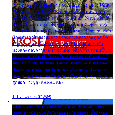
เข้ามหาลัย จิ๊กโก๊มองหน้า ท่าจะมีปัญหา ไม่พอใจ ได้เป็น
เรื่องแน่นอน แต่ฉันไม่หวั่น เลยแหลงใต้ถามมัน ว่ามัน
พรั่นพรือ มันตอบว่าไม่พรื่อ เปลี่ยนเป็นยิ้มให้ เจอะเด็กใต้
ด้วยกัน ก็เลยรอด สุดยอด สุดยอด สุดยอด มันสุดยอด สุด
ยอด สุดยอด สุดยอด มันสุดยอด แอบหลงรักสาวราม ที่พัก
ห้องเช่า เธอผิวขาวผมยาว ปากแดงแหลงกลาง ถูกสเป็ก
จริงเธอ อยู่ห้องข้างข้าง อยากเข้าไปแหลงกลาง กลัว
ทองแดง กลับจากรามมาเจอ เธอมาซื้อข้าว แต่ก่อนนั้น
สองเรา เจอะกันครั้งใด เธอไม่เคยไยดี คราวนี้เธอยิ้มให้
ต้องให้ใส่ลีวายส์ สุดยอด สุดยอด มันสุดยอด มันสุดยอด
มันสุดยอด มันสุดยอด มันสุดยอด มันสุดยอด มันสุดยอด
มันสุดยอด มันสุดยอด มันสุดยอด มันสุดยอด มันสุดยอด
สุดยอด - วงซูซู (KARAOKE)
121 views • 03.07.2569
โอ้พ่อพุ่มพวงบัวหลวงซึ้งคำรำพัน คำเว้าของอ้ายช่าง
หวาน สาวบึงพลาญหัวใจลอยล่อง ไม่จริงกระมั้งที่ว่ายัง