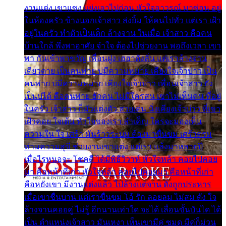
งานแต่ง เขาแซง แย่งเอาไปก่อน หัวใจอาวรณ์ มาซ่อน อยู่
ในห้องครัว ข้างนอกเจ้าสาว ส่งยิ้ม ให้คนไปทั่ว แต่เรา เฝ้า
อยู่ในครัว ทำตัวเป็นเด็ก ล้างจาน ในเมื่อ เจ้าสาว คือคน
บ้านใกล้ พึ่งพาอาศัย จำใจ ต้องไปช่วยงาน พอถึงเวลา เขา
พา กันเข้าพาขวัญ เพื่อนฝูง เฮฮาดังลั่น แต่เราล้างจาน
เดียวดาย เป็นคนพ่าย บ่มีความหมาย เคียงใจเจ้าบ่าว เป็น
คนพ่าย บ่มีความหมาย เคียงใจเจ้าบ่าว เพื่อนเจ้าสาว ยัง
เป็นบ่ได้ คือคนพ่าย ฮักคน ไม่มีใครสน เขาไม่เห็นคน ที่อยู่
ในครัว เจ้าสาว ก็มัวแต่งตัว สวยเด่น นั่งเคียงเจ้าบ่าว ที่เขา
เฝ้าคอย ใจเต้น หัวใจของเรา ลำเค็ญ ใครจะมองเห็น
ความใน ใจ เศร้า มันร้าวระบม ต้องมาขื่นขม เศร้าตรม
ท่ามความสุขี ช่วยงานเขาแต่ง แต่เรา แล้งมาหลายปี
เมื่อไรหนอจะ โชคดี ได้มีพิธีวิวาห์ หัวใจหล้า คอยไปคอย
มา คือหน้าที่เก่า หัวใจหล้า คอยไปคอยมา คือหน้าที่เก่า
คือหยังเขา มีงานแต่งแล้ว ไปล้างแต่จาน ดั่งถูกประหาร
เมื่อเขาชื่นบาน แต่เราขื่นขม โอ้ รัก ลอยลม ไม่สม ดัง ใจ
ล้างจานคอยคู่ ไม่รู้ อีกนานเท่าใด จะได้ เลื่อนขั้นบันได ได้
เป็น ตำแหน่งเจ้าสาว มันเหงา เห็นเขามีคู่ ซมดู มีคู่ก็ม่วน