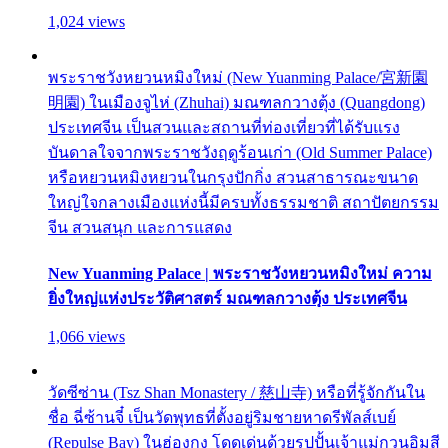
1,024 views
พระราชวังหยวนหมิงใหม่ (New Yuanming Palace/宮新園
明園) ในเมืองจูไห่ (Zhuhai) มณฑลกวางตุ้ง (Quangdong)
ประเทศจีน เป็นสวนและสถานที่ท่องเที่ยวที่ได้รับแรง
บันดาลใจจากพระราชวังฤดูร้อนเก่า (Old Summer Palace)
หรือหยวนหมิงหยวนในกรุงปักกิ่ง สวนสาธารณะขนาด
ใหญ่ใจกลางเมืองแห่งนี้มีครบทั้งธรรมชาติ สถาปัตยกรรม
จีน สวนสนุก และการแสดง
New Yuanming Palace | พระราชวังหยวนหมิงใหม่ ความ
ยิ่งใหญ่แห่งประวัติศาสตร์ มณฑลกวางตุ้ง ประเทศจีน
1,066 views
วัดซีซ่าน (Tsz Shan Monastery / 慈山寺) หรือที่รู้จักกันใน
ชื่อ ฉี่ซ้านจี๋ เป็นวัดพุทธที่ตั้งอยู่ริมชายหาดรีพัลส์เบย์
(Repulse Bay) ในฮ่องกง โดดเด่นด้วยรูปปั้นเจ้าแม่กวนอิมสี