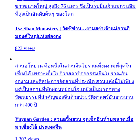
ขาวขนาดใหญ่ สูงถึง 76 เมตร ซึ่งเป็นรูปปั้นเจ้าแม่กวนอิม
ที่สูงเป็นอันดับต้นๆ ของโลก
Tsz Shan Monastery | วัดซีซ่าน…งามสง่าเจ้าแม่กวนอิ
มองค์ใหญ่แห่งฮ่องกง
823 views
สวนอวี้หยวน คือหนึ่งในสวนจีนโบราณที่งดงามที่สุดใน
เซี่ยงไฮ้ เพราะเต็มไปด้วยสถาปัตยกรรมจีนโบราณอัน
งดงามและศิลปะการจัดสวนที่ประณีต สวนแห่งนี้ไม่เพียง
แต่เป็นสถานที่พักผ่อนหย่อนใจแต่ยังเป็นมรดกทาง
วัฒนธรรมที่สำคัญของจีนด้วยประวัติศาสตร์อันยาวนาน
กว่า 400 ปี
Yuyuan Garden : สวนอวี้หยวน จุดเช็กอินห้ามพลาดเมื่อ
มาเซี่ยงไฮ้ ประเทศจีน
1,302 views