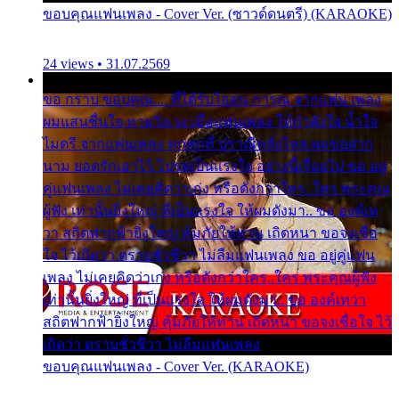
ขอบคุณแฟนเพลง - Cover Ver. (ซาวด์ดนตรี) (KARAOKE)
24 views • 31.07.2569
ขอ กราบ ขอบคุณ.... ที่ได้รับไออุ่น การุณ จากแฟน เพลง
ผมแสนชื่นใจ หายวังเวง เมื่อแฟนเพลง ให้กำลังใจ น้ำใจ
ไมตรี จากแฟนเพลง ทุกทุกที่ ปราณีหลั่งไหล ผมขอฝาก
นาม ยอดรักเอาไว้ โปรดเป็นแรงใจ อย่างนี้เรื่อยไป ขอ อยู่
คู่แฟนเพลง ไม่เคยคิดว่าเก่ง หรือดังกว่าใคร..ใคร พระคุณ
ผู้ฟัง เท่านั้นยิ่งใหญ่ ที่เป็นแรงใจ ให้ผมดังมา.. ขอ องค์เท
วา สถิตฟากฟ้ายิ่งใหญ่ คุ้มภัยให้ท่าน เถิดหนา ขอจงเชื่อ
ใจ ไว้เถิดว่า ตราบชั่วชีวา ไม่ลืมแฟนเพลง ขอ อยู่คู่แฟน
เพลง ไม่เคยคิดว่าเก่ง หรือดังกว่าใคร..ใคร พระคุณผู้ฟัง
เท่านั้นยิ่งใหญ่ ที่เป็นแรงใจ ให้ผมดังมา.. ขอ องค์เทวา
สถิตฟากฟ้ายิ่งใหญ่ คุ้มภัยให้ท่าน เถิดหนา ขอจงเชื่อใจ ไว้
เถิดว่า ตราบชั่วชีวา ไม่ลืมแฟนเพลง
ขอบคุณแฟนเพลง - Cover Ver. (KARAOKE)