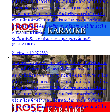
กัน แต่หวั่นจะช้ำดวงฤดี กลัวแฟนของพี่ชี้หน้าด่าทอ ก็คน
ชื่อต๋อยต้อยตุ้มตุ๋ยต่าย พี่ยังลืมได้ง่ายๆเลยหนอ แค่ตัวเรา
สาวบ้านนา แสนจะซอมซ่อ ขืนรักขืนรอคงช้ำสักวัน ถ้า
จริงเหมือนคำพร่ำเฉลย พี่อย่าเฉยรีบมาหมั้น ถ้าพี่สู่ขอ
ตามธรรมเนียม ติ๋มจะเตรียมรับเกลียวสัมพันธ์ ผิดหวังไม่
หวั่นขอยอมได้เคียง
รักติ๋มแน่หรือ - หงษ์ทอง ดาวอุดร (ซาวด์ดนตรี)
(KARAOKE)
21 views • 10.07.2569
ไม่เคยรักใครแน่หรือ อยากเชื่อถือก็ไม่กล้า ติ๋มใช่คนสวย
ตรึงใจ ติ๋มใช่งามซึ้งตรึงตรา พี่หรือจะมาหมายร่วมชีวี ก็
คนเขาลืออื้อฉาว ว่าสาวๆรุมตอมพี่ ติ๋มอยากรับรักเหมือน
กัน แต่หวั่นจะช้ำดวงฤดี กลัวแฟนของพี่ชี้หน้าด่าทอ ก็คน
ชื่อต๋อยต้อยตุ้มตุ๋ยต่าย พี่ยังลืมได้ง่ายๆเลยหนอ แค่ตัวเรา
สาวบ้านนา แสนจะซอมซ่อ ขืนรักขืนรอคงช้ำสักวัน ถ้า
จริงเหมือนคำพร่ำเฉลย พี่อย่าเฉยรีบมาหมั้น ถ้าพี่สู่ขอ
ตามธรรมเนียม ติ๋มจะเตรียมรับเกลียวสัมพันธ์ ผิดหวังไม่