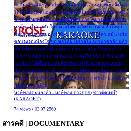
ละกันเกี้ยวกันก่อน เกี้ยวกันก่อน ละสะออนนำพี่เฮ็ดจังได๋สิ
ได้เป็นของพี่ สนองไมตรีน้องแหน่เป็นหยัง อย่าหลับตาซัง
ซะเด้ออ้าย หงษ์ทองไม่เคยรักใคร ดวงใจขาดใครเขาจอง
หงษ์ทองไม่เคยรักใคร ดวงใจขาดใครเขาจอง หัวใจทุก
ห้องว่างเปล่าเสมอ ไม่เคยจะเผลอละเมอถึงใคร แม้น แม้น
ชอบจงจองห้องใจ ขอ ขอให้มีใจรักจริง อย่ามาขออิง แล้ว
พี่ก็วิ่งไปหาแฟนใหม่ บ่จริงอ้ายอย่าเว้ากัน ขั่นบ่เอาอ้าย
อย่าว่า ละอย่ามา ตั๋วหลอกล่อ ละพอให้แต่กระเทิน ละตั๋ว
กะเทินว่าได้ขึ้นหย่ม ต้นสีดาต้องให้ได้หน่วย อย่าเล่นบัก
ตุ๋น ละแต่เพียงหง่าเค้า แล้วยาอ้ายขัดต่อสน นั่นดอกวนาสิ
กายหน้า วนาสิกายหน้า โอ๊ยหงษ์น้องนางมักอ้ายแท้เด้ ละ
อกสิเพแต่นำอ้าย
หงษ์ทองคะนองลำ - หงษ์ทอง ดาวอุดร (ซาวด์ดนตรี)
(KARAOKE)
74 views • 03.07.2569
สารคดี
|
DOCUMENTARY