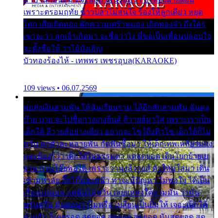
เพราะตรอมฤทัย ข้าวปลาไม่สนใจ ร้องไห้ลูกเดียว หยุด
โศก เสียเถิดทอง พักความเศร้าหมอง เถิดทองจ๋า ถึงใคร
เขาจะว่า ลูกเจ้าเกิดมา จะชื่อว่าไง พี่ขอเป็นเพื่อนปลอบใจ
จะตั้งชื่อให้ ว่าไอ้บังเอิญ
บัวทองร้องไห้ - เทพพร เพชรอุบล(KARAOKE)
109 views • 06.07.2569
พ่อส่งเงินสามพัน ให้ฉันเรียนราม ได้อีกสักสามพัน ฉันคง
บ๊าย บาย จะไปซื้อกางเกงยีนส์ ลีวายส์มาใส่ เพราะเราเป็น
เด็กใต้ ลีวายส์อย่างเดียว อยากจะโชว์ถึงหิวโซ เด็กใต้ก็ไม่
หวั่น ตกตัวละหลายพัน กัดฟันซื้อมา ให้เด็กเทพเหลียวมอง
และต้องรู้ว่า เด็กใต้ไม่ธรรมดา แต่สุดยอด เดินโยกย้ายเย
ยวน กวนโอ๊ยพอได้ เพราะว่านุ่งลีวายส์ ตัวใหม่ใส่มา เดิน
เข้ามหาลัย จิ๊กโก๊มองหน้า ท่าจะมีปัญหา ไม่พอใจ ได้เป็น
เรื่องแน่นอน แต่ฉันไม่หวั่น เลยแหลงใต้ถามมัน ว่ามัน
พรั่นพรือ มันตอบว่าไม่พรื่อ เปลี่ยนเป็นยิ้มให้ เจอะเด็กใต้
ด้วยกัน ก็เลยรอด สุดยอด สุดยอด สุดยอด มันสุดยอด สุด