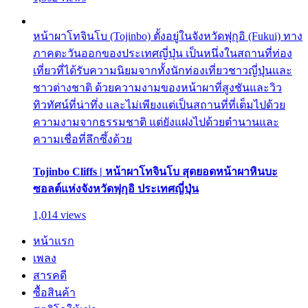
หน้าผาโทจินโบ (Tojinbo) ตั้งอยู่ในจังหวัดฟุกุอิ (Fukui) ทาง
ภาคตะวันออกของประเทศญี่ปุ่น เป็นหนึ่งในสถานที่ท่อง
เที่ยวที่ได้รับความนิยมจากทั้งนักท่องเที่ยวชาวญี่ปุ่นและ
ชาวต่างชาติ ด้วยความงามของหน้าผาที่สูงชันและวิว
ทิวทัศน์ที่น่าทึ่ง และไม่เพียงแต่เป็นสถานที่ที่เต็มไปด้วย
ความงามจากธรรมชาติ แต่ยังแฝงไปด้วยตำนานและ
ความเชื่อที่ลึกซึ้งด้วย
Tojinbo Cliffs | หน้าผาโทจินโบ สุดยอดหน้าผาหินบะ
ซอลต์แห่งจังหวัดฟุกุอิ ประเทศญี่ปุ่น
1,014 views
หน้าแรก
เพลง
สารคดี
ซื้อสินค้า