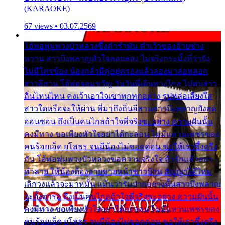
(KARAOKE)
67 views • 03.07.2569
โอ้พ่อพุ่มพวงบัวหลวงซึ้งคำรำพัน คำเว้าของอ้ายช่าง
หวาน สาวบึงพลาญหัวใจลอยล่อง ไม่จริงกระมั้งที่ว่ายัง
ไม่มีใครข้อง น้องกลัวมีคู่อยู่ครองแล้วลองมาล่อหลอก
สาวอีสาน โอ้พ่อจอมขวัญ วันวันพี่เดินทางไกล ไปพบสาว
ถิ่นไหนไหน คงเว้าเอาใจเขาทุกทุกอย่าง รูปหล่อเสียงใส
สาวใดหรือจะให้ผ่าน พี่มาถึงถิ่นอีสานสาวบึงพลาญยังสุด
ออนซอน ถึงเป็นคนไกลถ้าใจพี่จริงซะอย่าง ความฝันนั้น
คงมีทาง ขอเพียงหัวใจอย่าได้กะล่อน ไม่มีแหวนเพชรของ
คนร้อยเอ็ด ยโสธร จนมีน้องไม่ขอดค่อน ขอให้เราซึ้งตรึง
กัน โอ้พ่อพุ่มพวงบัวหลวงขอความจริงใจ ถ้ารักแล้วอย่า
ทำลาย ให้น้องต้องอายขายหน้าชาวบ้าน สัญญาได้ไหม
เลิกวงแล้วจะมาหมั้น แม้นว่ารับปากอย่างนั้นสาวบึงพลาญ
จะตั้งตารอ ถึงเป็นคนไกลถ้าใจพี่จริงซะอย่าง ความฝันนั้น
คงมีทาง ขอเพียงหัวใจอย่าได้กะล่อน ไม่มีแหวนเพชรของ
คนร้อยเอ็ด ยโสธร จนมีน้องไม่ขอดค่อน ขอให้เราซึ้งตรึง