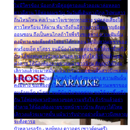
ไม่มีใครข้อง น้องกลัวมีคู่อยู่ครองแล้วลองมาล่อหลอก
สาวอีสาน โอ้พ่อจอมขวัญ วันวันพี่เดินทางไกล ไปพบสาว
ถิ่นไหนไหน คงเว้าเอาใจเขาทุกทุกอย่าง รูปหล่อเสียงใส
สาวใดหรือจะให้ผ่าน พี่มาถึงถิ่นอีสานสาวบึงพลาญยังสุด
ออนซอน ถึงเป็นคนไกลถ้าใจพี่จริงซะอย่าง ความฝันนั้น
คงมีทาง ขอเพียงหัวใจอย่าได้กะล่อน ไม่มีแหวนเพชรของ
คนร้อยเอ็ด ยโสธร จนมีน้องไม่ขอดค่อน ขอให้เราซึ้งตรึง
กัน โอ้พ่อพุ่มพวงบัวหลวงขอความจริงใจ ถ้ารักแล้วอย่า
ทำลาย ให้น้องต้องอายขายหน้าชาวบ้าน สัญญาได้ไหม
เลิกวงแล้วจะมาหมั้น แม้นว่ารับปากอย่างนั้นสาวบึงพลาญ
จะตั้งตารอ ถึงเป็นคนไกลถ้าใจพี่จริงซะอย่าง ความฝันนั้น
คงมีทาง ขอเพียงหัวใจอย่าได้กะล่อน ไม่มีแหวนเพชรของ
คนร้อยเอ็ด ยโสธร จนมีน้องไม่ขอดค่อน ขอให้เราซึ้งตรึง
กัน โอ้พ่อพุ่มพวงบัวหลวงขอความจริงใจ ถ้ารักแล้วอย่า
ทำลาย ให้น้องต้องอายขายหน้าชาวบ้าน สัญญาได้ไหม
เลิกวงแล้วจะมาหมั้น แม้นว่ารับปากอย่างนั้นสาวบึงพลาญ
จะตั้งตารอ
บัวหลวงรอรัก - หงษ์ทอง ดาวอุดร (ซาวด์ดนตรี)