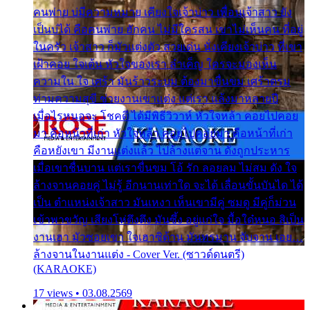
คนพ่าย บ่มีความหมาย เคียงใจเจ้าบ่าว เพื่อนเจ้าสาว ยัง
เป็นบ่ได้ คือคนพ่าย ฮักคน ไม่มีใครสน เขาไม่เห็นคน ที่อยู่
ในครัว เจ้าสาว ก็มัวแต่งตัว สวยเด่น นั่งเคียงเจ้าบ่าว ที่เขา
เฝ้าคอย ใจเต้น หัวใจของเรา ลำเค็ญ ใครจะมองเห็น
ความใน ใจ เศร้า มันร้าวระบม ต้องมาขื่นขม เศร้าตรม
ท่ามความสุขี ช่วยงานเขาแต่ง แต่เรา แล้งมาหลายปี
เมื่อไรหนอจะ โชคดี ได้มีพิธีวิวาห์ หัวใจหล้า คอยไปคอย
มา คือหน้าที่เก่า หัวใจหล้า คอยไปคอยมา คือหน้าที่เก่า
คือหยังเขา มีงานแต่งแล้ว ไปล้างแต่จาน ดั่งถูกประหาร
เมื่อเขาชื่นบาน แต่เราขื่นขม โอ้ รัก ลอยลม ไม่สม ดัง ใจ
ล้างจานคอยคู่ ไม่รู้ อีกนานเท่าใด จะได้ เลื่อนขั้นบันได ได้
เป็น ตำแหน่งเจ้าสาว มันเหงา เห็นเขามีคู่ ซมดู มีคู่ก็ม่วน
เข้าพาขวัญ เสียงโห่ตึงตึง มันซึ้ง อยู่แก่ใจ มื้อใด๋หนอ สิเป็น
งานเฮา มัวซอยเขา ใจเฮาซิด้าน มันทรมาน จับจาน เอย…
ล้างจานในงานแต่ง - Cover Ver. (ซาวด์ดนตรี)
(KARAOKE)
17 views • 03.08.2569