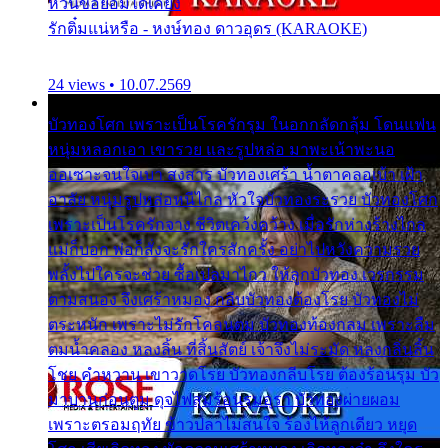
หวั่นขอยอมได้เคียง
รักติ๋มแน่หรือ - หงษ์ทอง ดาวอุดร (KARAOKE)
24 views • 10.07.2569
บัวทองโศก เพราะเป็นโรครักรุม ในอกกลัดกลุ้ม โดนแฟน
หนุ่มหลอกเอา เขารวย และรูปหล่อ มาพะเน้าพะนอ
ออเซาะจนใจเบา สงสาร บัวทองเศร้า น้ำตาคลอเบ้า เฝ้า
อาลัย หนุ่มรูปหล่อหนีไกล หัวใจบัวทองระรวย บัวทองโศก
เพราะเป็นโรครักจาง ชีวิตเคว้งคว้าง เมื่อรักห่างร้างไกล
แม่ก็บอก พ่อก็สั่งจะรักใครสักครั้ง อย่าไปหวังความรวย
พลั้งไปใครจะช่วย ซื้อเปลมาไกว ให้ลูกบัวทอง เวรกรรม
ตามสนอง จึงเศร้าหมอง กลีบบัวทองต้องโรย บัวทองไม่
ตระหนัก เพราะไม่รักโคลนตม บัวทองท้องกลม เพราะลืม
ตมน้ำคลอง หลงลิ้น ที่สิ้นสัตย์ เจ้าจึงไม่ระมัด หลงกลิ่นลิ้น
โชย คำหวาน เขาวาดโรย บัวทองกลีบโรย ต้องร้อนรุม บัว
มาบานก่อนตูม ดุจไฟสุมร้อนรุมอุรา บัวทองผ่ายผอม
เพราะตรอมฤทัย ข้าวปลาไม่สนใจ ร้องไห้ลูกเดียว หยุด