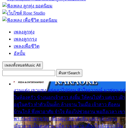
เพลงลูกทุ่ง
เพลงลูกกรุง
เพลงเพื่อชีวิต
อัลบั้ม
เพลงทั้งหมด
Music All
ค้นหา
Search
งานแต่ง เขาแซง แย่งเอาไปก่อน หัวใจอาวรณ์ มาซ่อน อยู่
ในห้องครัว ข้างนอกเจ้าสาว ส่งยิ้ม ให้คนไปทั่ว แต่เรา เฝ้า
อยู่ในครัว ทำตัวเป็นเด็ก ล้างจาน ในเมื่อ เจ้าสาว คือคน
บ้านใกล้ พึ่งพาอาศัย จำใจ ต้องไปช่วยงาน พอถึงเวลา เขา
พา กันเข้าพาขวัญ เพื่อนฝูง เฮฮาดังลั่น แต่เราล้างจาน
เดียวดาย เป็นคนพ่าย บ่มีความหมาย เคียงใจเจ้าบ่าว เป็น