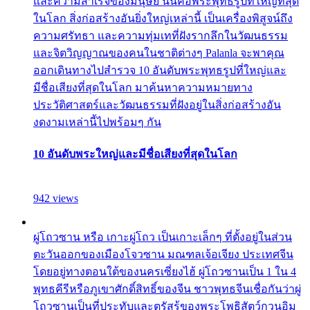
และความสำเร็จของมนุษย์ นั่นคือพระพุทธรูปที่ใหญ่ที่สุด
ในโลก สิ่งก่อสร้างอันยิ่งใหญ่เหล่านี้ เป็นเครื่องพิสูจน์ถึง
ความศรัทธา และความทุ่มเทที่ฝังรากลึกในวัฒนธรรม
และจิตวิญญาณของคนในชาติต่างๆ Palanla จะพาคุณ
ออกเดินทางไปสำรวจ 10 อันดับพระพุทธรูปที่ใหญ่และ
มีชื่อเสียงที่สุดในโลก มาค้นหาความหมายทาง
ประวัติศาสตร์และวัฒนธรรมที่ฝังอยู่ในสิ่งก่อสร้างอัน
งดงามเหล่านี้ไปพร้อมๆ กัน
10 อันดับพระใหญ่และมีชื่อเสียงที่สุดในโลก
942 views
ผู่โถวซาน หรือ เกาะผู่โถว เป็นเกาะเล็กๆ ที่ตั้งอยู่ในส่วน
ตะวันออกของเมืองโจวซาน มณฑลเจ้อเจียง ประเทศจีน
โดยอยู่ทางตอนใต้ของนครเซี่ยงไฮ้ ผู่โถวซานเป็น 1 ใน 4
พุทธคีรีหรือภูเขาศักดิ์สิทธิ์ของจีน ชาวพุทธจีนเชื่อกันว่าผู่
โถวซานเป็นที่ประทับและตรัสรู้ของพระโพธิสัตว์กวนอิม