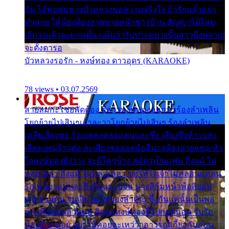
กัน โอ้พ่อพุ่มพวงบัวหลวงขอความจริงใจ ถ้ารักแล้วอย่า
ทำลาย ให้น้องต้องอายขายหน้าชาวบ้าน สัญญาได้ไหม
เลิกวงแล้วจะมาหมั้น แม้นว่ารับปากอย่างนั้นสาวบึงพลาญ
จะตั้งตารอ
บัวหลวงรอรัก - หงษ์ทอง ดาวอุดร (KARAOKE)
78 views • 03.07.2569
สายลมกะโชยพัดต้อง อีสาวหงษ์ทองออกมาร้องลำเพลิน
โยกย้ายไปเสินๆเอ้าละวาโยกย้ายไปเสินๆ ร้องลำเพลิน
เคลียเสียงซอ ร้องเพลงคลอแคนและซึง เสียงซึงห้าวและ
เสียงแคนจ้าวต่อ ละเสียงซอออดอ้ออีนางน้องอวยแขน หัว
ใจหงษ์ทองยังว่าง จะมีใครบ้าง สมัครเป็นแฟน ถึงแม้ ไม่
หล่อเหลา ถึงแม้ ไม่หล่อเหลา ขอให้ใจเจ้าไม่คลอนแคลน
รักเหนียวแน่นละถึงสิจนกะบ่จน นางสิก้มหน้าพ้อสิยอม
ยากฮ่วมกัน จนเงินไม่ใช่ของสำคัญ ซึ้งกันแค่นั้นเป็นพอ
หากพี่ชอบแล้วหนอ ติดต่อหงษ์ทองนี้ไปกอดนอน รับรัก
น้องสักหน่อย อย่าให้คอยละเหว่ว้าอาวรณ์เกี้ยวกันก่อน