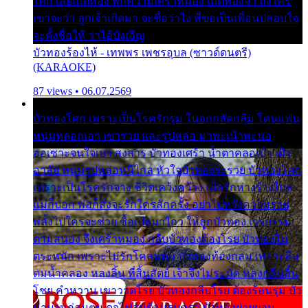
โศก เสียเถิดทอง พักความเศร้าหมอง เถิดทองจ๋า ถึงใคร
เขาจะว่า ลูกเจ้าเกิดมา จะชื่อว่าไง พี่ขอเป็นเพื่อนปลอบใจ
จะตั้งชื่อให้ ว่าไอ้บังเอิญ
บัวทองร้องไห้ - เทพพร เพชรอุบล (ซาวด์ดนตรี)
(KARAOKE)
87 views • 06.07.2569
บัวทองโศก เพราะเป็นโรครักรุม ในอกกลัดกลุ้ม โดนแฟน
หนุ่มหลอกเอา เขารวย และรูปหล่อ มาพะเน้าพะนอ
ออเซาะจนใจเบา สงสาร บัวทองเศร้า น้ำตาคลอเบ้า เฝ้า
อาลัย หนุ่มรูปหล่อหนีไกล หัวใจบัวทองระรวย บัวทองโศก
เพราะเป็นโรครักจาง ชีวิตเคว้งคว้าง เมื่อรักห่างร้างไกล
แม่ก็บอก พ่อก็สั่งจะรักใครสักครั้ง อย่าไปหวังความรวย
พลั้งไปใครจะช่วย ซื้อเปลมาไกว ให้ลูกบัวทอง เวรกรรม
ตามสนอง จึงเศร้าหมอง กลีบบัวทองต้องโรย บัวทองไม่
ตระหนัก เพราะไม่รักโคลนตม บัวทองท้องกลม เพราะลืม
ตมน้ำคลอง หลงลิ้น ที่สิ้นสัตย์ เจ้าจึงไม่ระมัด หลงกลิ่นลิ้น
โชย คำหวาน เขาวาดโรย บัวทองกลีบโรย ต้องร้อนรุม บัว
มาบานก่อนตูม ดุจไฟสุมร้อนรุมอุรา บัวทองผ่ายผอม