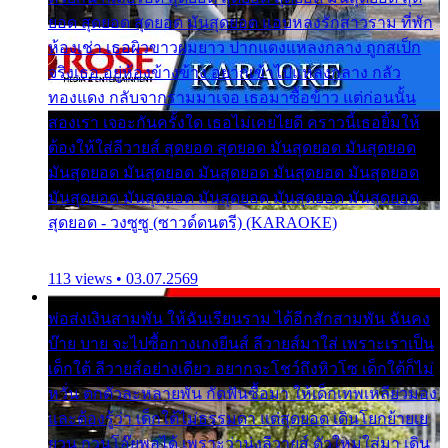
ยอด สุดยอด สุดยอด มันสุดยอด แอบหลงรักสาวราม ที่พัก
ห้องเช่า เธอผิวขาวผมยาว ปากแดงแหลงกลาง ถูกสเป็ก
จริงเธอ อยู่ห้องข้างข้าง อยากเข้าไปแหลงกลาง กลัว
ทองแดง กลับจากรามมาเจอ เธอมาซื้อข้าว แต่ก่อนนั้น
สองเรา เจอะกันครั้งใด เธอไม่เคยไยดี คราวนี้เธอยิ้มให้
ต้องให้ใส่ลีวายส์ สุดยอด สุดยอด มันสุดยอด มันสุดยอด
มันสุดยอด มันสุดยอด มันสุดยอด มันสุดยอด มันสุดยอด
มันสุดยอด มันสุดยอด มันสุดยอด มันสุดยอด มันสุดยอด
สุดยอด - วงซูซู (ซาวด์ดนตรี) (KARAOKE)
113 views • 03.07.2569
พ่อส่งเงินสามพัน ให้ฉันเรียนราม ได้อีกสักสามพัน ฉันคง
บ๊าย บาย จะไปซื้อกางเกงยีนส์ ลีวายส์มาใส่ เพราะเราเป็น
เด็กใต้ ลีวายส์อย่างเดียว อยากจะโชว์ถึงหิวโซ เด็กใต้ก็ไม่
หวั่น ตกตัวละหลายพัน กัดฟันซื้อมา ให้เด็กเทพเหลียวมอง
และต้องรู้ว่า เด็กใต้ไม่ธรรมดา แต่สุดยอด เดินโยกย้ายเย
ยวน กวนโอ๊ยพอได้ เพราะว่านุ่งลีวายส์ ตัวใหม่ใส่มา เดิน