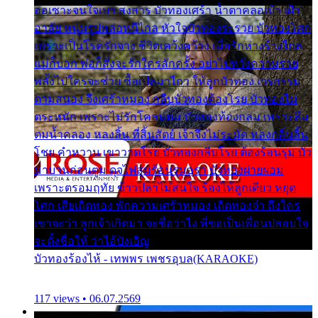
ออเซาะจนใจเบา สงสาร บัวทองเศร้า น้ำตาคลอเบ้า เฝ้า
อาลัย หนุ่มรูปหล่อหนีไกล หัวใจบัวทองระรวย บัวทองโศก
เพราะเป็นโรครักจาง ชีวิตเคว้งคว้าง เมื่อรักห่างร้างไกล
แม่ก็บอก พ่อก็สั่งจะรักใครสักครั้ง อย่าไปหวังความรวย
พลั้งไปใครจะช่วย ซื้อเปลมาไกว ให้ลูกบัวทอง เวรกรรม
ตามสนอง จึงเศร้าหมอง กลีบบัวทองต้องโรย บัวทองไม่
ตระหนัก เพราะไม่รักโคลนตม บัวทองท้องกลม เพราะลืม
ตมน้ำคลอง หลงลิ้น ที่สิ้นสัตย์ เจ้าจึงไม่ระมัด หลงกลิ่นลิ้น
โชย คำหวาน เขาวาดโรย บัวทองกลีบโรย ต้องร้อนรุม บัว
มาบานก่อนตูม ดุจไฟสุมร้อนรุมอุรา บัวทองผ่ายผอม
เพราะตรอมฤทัย ข้าวปลาไม่สนใจ ร้องไห้ลูกเดียว หยุด
โศก เสียเถิดทอง พักความเศร้าหมอง เถิดทองจ๋า ถึงใคร
เขาจะว่า ลูกเจ้าเกิดมา จะชื่อว่าไง พี่ขอเป็นเพื่อนปลอบใจ
จะตั้งชื่อให้ ว่าไอ้บังเอิญ
บัวทองร้องไห้ - เทพพร เพชรอุบล(KARAOKE)
117 views • 06.07.2569