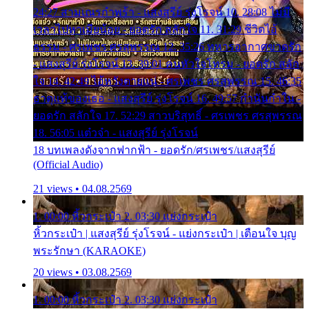
24:27 สามเณรกำพร้า - แสงสุรีย์ รุ่งโรจน์ 10. 28:08 ไม่มี
เวลาไปหาเมียน้อย - ยอดรัก สลักใจ 11. 31:29 ชีวิตไอ้
ธรรม - ศรเพชร ศรสุพรรณ 12. 35:26 ทหารอากาศขาดรัก
- แสงสุรีย์ รุ่งโรจน์ 13. 39:01 คนหัวใจโทรม - ยอดรัก สลัก
ใจ 14. 42:49 ไอ้หวังตายแน่ - ศรเพชร ศรสุพรรณ 15. 46:35
ธาตุแท้ของเธอ - แสงสุรีย์ รุ่งโรจน์ 16. 49:57 กำนันกำใน -
ยอดรัก สลักใจ 17. 52:29 สาวบริสุทธิ์ - ศรเพชร ศรสุพรรณ
18. 56:05 แต๋วจ๋า - แสงสุรีย์ รุ่งโรจน์
18 บทเพลงดังจากฟากฟ้า - ยอดรัก/ศรเพชร/แสงสุรีย์
(Official Audio)
21 views • 04.08.2569
1. 00:00 หิ้วกระเป๋า 2. 03:30 แย่งกระเป๋า
หิ้วกระเป๋า | แสงสุรีย์ รุ่งโรจน์ - แย่งกระเป๋า | เตือนใจ บุญ
พระรักษา (KARAOKE)
20 views • 03.08.2569
1. 00:00 หิ้วกระเป๋า 2. 03:30 แย่งกระเป๋า