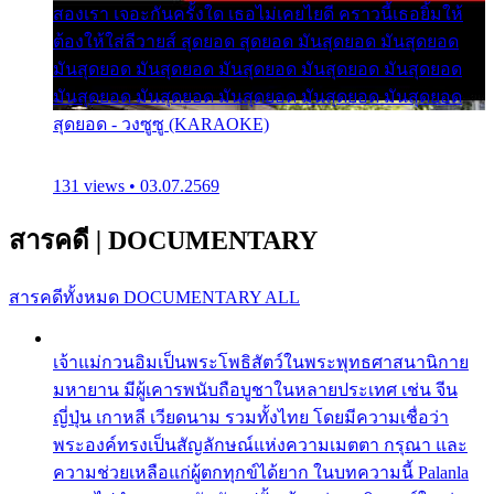
สองเรา เจอะกันครั้งใด เธอไม่เคยไยดี คราวนี้เธอยิ้มให้
ต้องให้ใส่ลีวายส์ สุดยอด สุดยอด มันสุดยอด มันสุดยอด
มันสุดยอด มันสุดยอด มันสุดยอด มันสุดยอด มันสุดยอด
มันสุดยอด มันสุดยอด มันสุดยอด มันสุดยอด มันสุดยอด
สุดยอด - วงซูซู (KARAOKE)
131 views • 03.07.2569
สารคดี
|
DOCUMENTARY
สารคดีทั้งหมด
DOCUMENTARY ALL
เจ้าแม่กวนอิมเป็นพระโพธิสัตว์ในพระพุทธศาสนานิกาย
มหายาน มีผู้เคารพนับถือบูชาในหลายประเทศ เช่น จีน
ญี่ปุ่น เกาหลี เวียดนาม รวมทั้งไทย โดยมีความเชื่อว่า
พระองค์ทรงเป็นสัญลักษณ์แห่งความเมตตา กรุณา และ
ความช่วยเหลือแก่ผู้ตกทุกข์ได้ยาก ในบทความนี้ Palanla