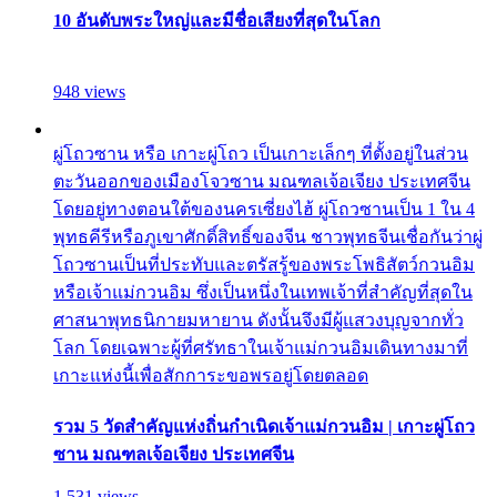
10 อันดับพระใหญ่และมีชื่อเสียงที่สุดในโลก
948 views
ผู่โถวซาน หรือ เกาะผู่โถว เป็นเกาะเล็กๆ ที่ตั้งอยู่ในส่วน
ตะวันออกของเมืองโจวซาน มณฑลเจ้อเจียง ประเทศจีน
โดยอยู่ทางตอนใต้ของนครเซี่ยงไฮ้ ผู่โถวซานเป็น 1 ใน 4
พุทธคีรีหรือภูเขาศักดิ์สิทธิ์ของจีน ชาวพุทธจีนเชื่อกันว่าผู่
โถวซานเป็นที่ประทับและตรัสรู้ของพระโพธิสัตว์กวนอิม
หรือเจ้าแม่กวนอิม ซึ่งเป็นหนึ่งในเทพเจ้าที่สำคัญที่สุดใน
ศาสนาพุทธนิกายมหายาน ดังนั้นจึงมีผู้แสวงบุญจากทั่ว
โลก โดยเฉพาะผู้ที่ศรัทธาในเจ้าแม่กวนอิมเดินทางมาที่
เกาะแห่งนี้เพื่อสักการะขอพรอยู่โดยตลอด
รวม 5 วัดสำคัญแห่งถิ่นกำเนิดเจ้าแม่กวนอิม | เกาะผู่โถว
ซาน มณฑลเจ้อเจียง ประเทศจีน
1,531 views