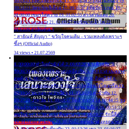
00:45:25 รอหน่อยน้องติ๋ม 15. 00:48:56 เรือล่มในหนอง 16.
00:51:43 บัตรเชิญสีเลือด 17. 00:56:07 อดีตรักโรงทอ 18.
01:00:00 เขมรไล่ควาย 19. 01:02:55 สาวสวนแตง 20.
01:05:51 แอบมอง 21. 01:09:27 พบรักปากน้ำโพ 22.
01:13:06 สายัณห์เมา
" สายัณห์ สัญญา " ขวัญใจคนเดิม - รวมเพลงดังเพราะๆ
ซึ้งๆ (Official Audio)
34 views • 21.07.2569
1. 00:00:00 ทำไมทำฉันได้ 2. 00:03:20 นางฟ้าสลัม 3.
00:06:50 คน 4. 00:10:36 บุญเหลือเกิน 5. 00:13:58 ฝนหยาด
สุดท้าย 6. 00:17:30 ยาใจยาจก 7. 00:20:30 คิดดูให้ดี 8.
00:24:21 ลบรอยแผลรัก 9. 00:27:35 เหมือนใจโดนกรีด 10.
00:30:54 ขบวนการเปาเปียว 11. 00:34:05 คำรำพัน 12.
00:37:20 ปาหนัน 13. 00:40:37 ใจเจ้ากรรม 14. 00:44:15 จูบ
ฉันแล้วจงตายเสีย 15. 00:47:24 ขอสูมาเต๊อะ 16. 00:51:11
คนใจมาร 17. 00:54:50 คืนทรมาน 18. 00:58:25 รักนี้สีดำ
19. 01:01:44 ส่วนเกิน 20. 01:05:42 หยาดน้ำฝนหยดน้ำตา
21. 01:09:13 เหลือเพียงฝัน 22. 01:13:26 เขา 23. 01:16:37