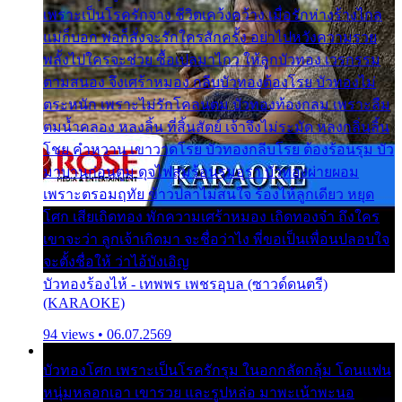
เพราะเป็นโรครักจาง ชีวิตเคว้งคว้าง เมื่อรักห่างร้างไกล
แม่ก็บอก พ่อก็สั่งจะรักใครสักครั้ง อย่าไปหวังความรวย
พลั้งไปใครจะช่วย ซื้อเปลมาไกว ให้ลูกบัวทอง เวรกรรม
ตามสนอง จึงเศร้าหมอง กลีบบัวทองต้องโรย บัวทองไม่
ตระหนัก เพราะไม่รักโคลนตม บัวทองท้องกลม เพราะลืม
ตมน้ำคลอง หลงลิ้น ที่สิ้นสัตย์ เจ้าจึงไม่ระมัด หลงกลิ่นลิ้น
โชย คำหวาน เขาวาดโรย บัวทองกลีบโรย ต้องร้อนรุม บัว
มาบานก่อนตูม ดุจไฟสุมร้อนรุมอุรา บัวทองผ่ายผอม
เพราะตรอมฤทัย ข้าวปลาไม่สนใจ ร้องไห้ลูกเดียว หยุด
โศก เสียเถิดทอง พักความเศร้าหมอง เถิดทองจ๋า ถึงใคร
เขาจะว่า ลูกเจ้าเกิดมา จะชื่อว่าไง พี่ขอเป็นเพื่อนปลอบใจ
จะตั้งชื่อให้ ว่าไอ้บังเอิญ
บัวทองร้องไห้ - เทพพร เพชรอุบล (ซาวด์ดนตรี)
(KARAOKE)
94 views • 06.07.2569
บัวทองโศก เพราะเป็นโรครักรุม ในอกกลัดกลุ้ม โดนแฟน
หนุ่มหลอกเอา เขารวย และรูปหล่อ มาพะเน้าพะนอ