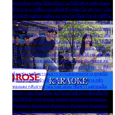
พ่อส่งเงินสามพัน ให้ฉันเรียนราม ได้อีกสักสามพัน ฉันคง
บ๊าย บาย จะไปซื้อกางเกงยีนส์ ลีวายส์มาใส่ เพราะเราเป็น
เด็กใต้ ลีวายส์อย่างเดียว อยากจะโชว์ถึงหิวโซ เด็กใต้ก็ไม่
หวั่น ตกตัวละหลายพัน กัดฟันซื้อมา ให้เด็กเทพเหลียวมอง
และต้องรู้ว่า เด็กใต้ไม่ธรรมดา แต่สุดยอด เดินโยกย้ายเย
ยวน กวนโอ๊ยพอได้ เพราะว่านุ่งลีวายส์ ตัวใหม่ใส่มา เดิน
เข้ามหาลัย จิ๊กโก๊มองหน้า ท่าจะมีปัญหา ไม่พอใจ ได้เป็น
เรื่องแน่นอน แต่ฉันไม่หวั่น เลยแหลงใต้ถามมัน ว่ามัน
พรั่นพรือ มันตอบว่าไม่พรื่อ เปลี่ยนเป็นยิ้มให้ เจอะเด็กใต้
ด้วยกัน ก็เลยรอด สุดยอด สุดยอด สุดยอด มันสุดยอด สุด
ยอด สุดยอด สุดยอด มันสุดยอด แอบหลงรักสาวราม ที่พัก
ห้องเช่า เธอผิวขาวผมยาว ปากแดงแหลงกลาง ถูกสเป็ก
จริงเธอ อยู่ห้องข้างข้าง อยากเข้าไปแหลงกลาง กลัว
ทองแดง กลับจากรามมาเจอ เธอมาซื้อข้าว แต่ก่อนนั้น
สองเรา เจอะกันครั้งใด เธอไม่เคยไยดี คราวนี้เธอยิ้มให้
ต้องให้ใส่ลีวายส์ สุดยอด สุดยอด มันสุดยอด มันสุดยอด
มันสุดยอด มันสุดยอด มันสุดยอด มันสุดยอด มันสุดยอด
มันสุดยอด มันสุดยอด มันสุดยอด มันสุดยอด มันสุดยอด