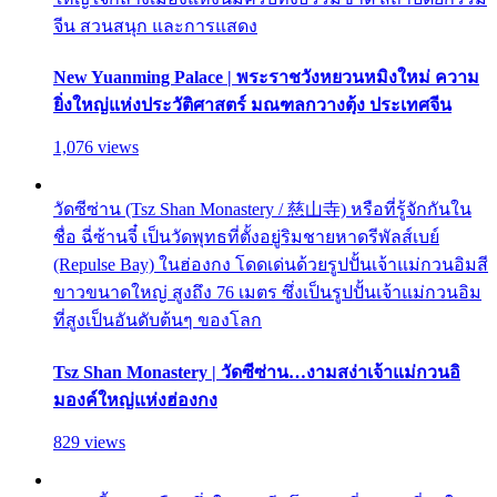
จีน สวนสนุก และการแสดง
New Yuanming Palace | พระราชวังหยวนหมิงใหม่ ความ
ยิ่งใหญ่แห่งประวัติศาสตร์ มณฑลกวางตุ้ง ประเทศจีน
1,076 views
วัดซีซ่าน (Tsz Shan Monastery / 慈山寺) หรือที่รู้จักกันใน
ชื่อ ฉี่ซ้านจี๋ เป็นวัดพุทธที่ตั้งอยู่ริมชายหาดรีพัลส์เบย์
(Repulse Bay) ในฮ่องกง โดดเด่นด้วยรูปปั้นเจ้าแม่กวนอิมสี
ขาวขนาดใหญ่ สูงถึง 76 เมตร ซึ่งเป็นรูปปั้นเจ้าแม่กวนอิม
ที่สูงเป็นอันดับต้นๆ ของโลก
Tsz Shan Monastery | วัดซีซ่าน…งามสง่าเจ้าแม่กวนอิ
มองค์ใหญ่แห่งฮ่องกง
829 views