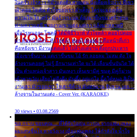
ในครัว เจ้าสาว ก็มัวแต่งตัว สวยเด่น นั่งเคียงเจ้าบ่าว ที่เขา
เฝ้าคอย ใจเต้น หัวใจของเรา ลำเค็ญ ใครจะมองเห็น
ความใน ใจ เศร้า มันร้าวระบม ต้องมาขื่นขม เศร้าตรม
ท่ามความสุขี ช่วยงานเขาแต่ง แต่เรา แล้งมาหลายปี
เมื่อไรหนอจะ โชคดี ได้มีพิธีวิวาห์ หัวใจหล้า คอยไปคอย
มา คือหน้าที่เก่า หัวใจหล้า คอยไปคอยมา คือหน้าที่เก่า
คือหยังเขา มีงานแต่งแล้ว ไปล้างแต่จาน ดั่งถูกประหาร
เมื่อเขาชื่นบาน แต่เราขื่นขม โอ้ รัก ลอยลม ไม่สม ดัง ใจ
ล้างจานคอยคู่ ไม่รู้ อีกนานเท่าใด จะได้ เลื่อนขั้นบันได ได้
เป็น ตำแหน่งเจ้าสาว มันเหงา เห็นเขามีคู่ ซมดู มีคู่ก็ม่วน
เข้าพาขวัญ เสียงโห่ตึงตึง มันซึ้ง อยู่แก่ใจ มื้อใด๋หนอ สิเป็น
งานเฮา มัวซอยเขา ใจเฮาซิด้าน มันทรมาน จับจาน เอย…
ล้างจานในงานแต่ง - Cover Ver. (KARAOKE)
30 views • 03.08.2569
ขอ กราบ ขอบคุณ.... ที่ได้รับไออุ่น การุณ จากแฟน เพลง
ผมแสนชื่นใจ หายวังเวง เมื่อแฟนเพลง ให้กำลังใจ น้ำใจ