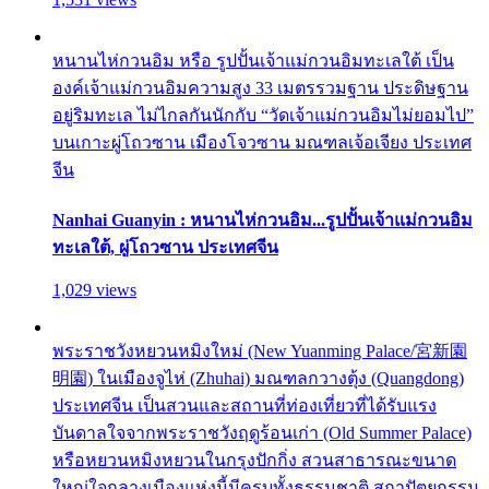
หนานไห่กวนอิม หรือ รูปปั้นเจ้าแม่กวนอิมทะเลใต้ เป็น
องค์เจ้าแม่กวนอิมความสูง 33 เมตรรวมฐาน ประดิษฐาน
อยู่ริมทะเล ไม่ไกลกันนักกับ “วัดเจ้าแม่กวนอิมไม่ยอมไป”
บนเกาะผู่โถวซาน เมืองโจวซาน มณฑลเจ้อเจียง ประเทศ
จีน
Nanhai Guanyin : หนานไห่กวนอิม...รูปปั้นเจ้าแม่กวนอิม
ทะเลใต้, ผู่โถวซาน ประเทศจีน
1,029 views
พระราชวังหยวนหมิงใหม่ (New Yuanming Palace/宮新園
明園) ในเมืองจูไห่ (Zhuhai) มณฑลกวางตุ้ง (Quangdong)
ประเทศจีน เป็นสวนและสถานที่ท่องเที่ยวที่ได้รับแรง
บันดาลใจจากพระราชวังฤดูร้อนเก่า (Old Summer Palace)
หรือหยวนหมิงหยวนในกรุงปักกิ่ง สวนสาธารณะขนาด
ใหญ่ใจกลางเมืองแห่งนี้มีครบทั้งธรรมชาติ สถาปัตยกรรม