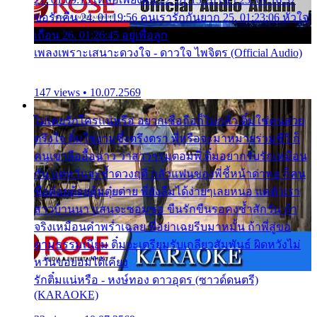
ขอรักคืน 24. 01:19:56 คนเรารักกันยาก 25. 01:23:06 หัวใจ
เถื่อน 26. 01:26:45 อยู่เพื่อลูก
เพลงเพราะเสนาะดวงใจ - ดาวใจ ไพจิตร (Official Audio)
147 views • 10.07.2569
ไม่เคยรักใครแน่หรือ อยากเชื่อถือก็ไม่กล้า ติ๋มใช่คนสวย
ตรึงใจ ติ๋มใช่งามซึ้งตรึงตรา พี่หรือจะมาหมายร่วมชีวี ก็
คนเขาลืออื้อฉาว ว่าสาวๆรุมตอมพี่ ติ๋มอยากรับรักเหมือน
กัน แต่หวั่นจะช้ำดวงฤดี กลัวแฟนของพี่ชี้หน้าด่าทอ ก็คน
ชื่อต๋อยต้อยตุ้มตุ๋ยต่าย พี่ยังลืมได้ง่ายๆเลยหนอ แค่ตัวเรา
สาวบ้านนา แสนจะซอมซ่อ ขืนรักขืนรอคงช้ำสักวัน ถ้า
จริงเหมือนคำพร่ำเฉลย พี่อย่าเฉยรีบมาหมั้น ถ้าพี่สู่ขอ
ตามธรรมเนียม ติ๋มจะเตรียมรับเกลียวสัมพันธ์ ผิดหวังไม่
หวั่นขอยอมได้เคียง
รักติ๋มแน่หรือ - หงษ์ทอง ดาวอุดร (ซาวด์ดนตรี)
(KARAOKE)