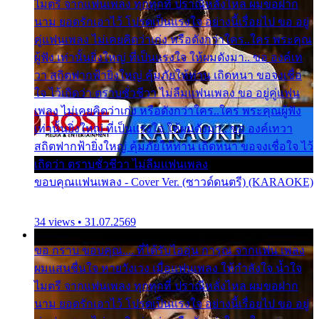
ไมตรี จากแฟนเพลง ทุกทุกที่ ปราณีหลั่งไหล ผมขอฝาก
นาม ยอดรักเอาไว้ โปรดเป็นแรงใจ อย่างนี้เรื่อยไป ขอ อยู่
คู่แฟนเพลง ไม่เคยคิดว่าเก่ง หรือดังกว่าใคร..ใคร พระคุณ
ผู้ฟัง เท่านั้นยิ่งใหญ่ ที่เป็นแรงใจ ให้ผมดังมา.. ขอ องค์เท
วา สถิตฟากฟ้ายิ่งใหญ่ คุ้มภัยให้ท่าน เถิดหนา ขอจงเชื่อ
ใจ ไว้เถิดว่า ตราบชั่วชีวา ไม่ลืมแฟนเพลง ขอ อยู่คู่แฟน
เพลง ไม่เคยคิดว่าเก่ง หรือดังกว่าใคร..ใคร พระคุณผู้ฟัง
เท่านั้นยิ่งใหญ่ ที่เป็นแรงใจ ให้ผมดังมา.. ขอ องค์เทวา
สถิตฟากฟ้ายิ่งใหญ่ คุ้มภัยให้ท่าน เถิดหนา ขอจงเชื่อใจ ไว้
เถิดว่า ตราบชั่วชีวา ไม่ลืมแฟนเพลง
ขอบคุณแฟนเพลง - Cover Ver. (ซาวด์ดนตรี) (KARAOKE)
34 views • 31.07.2569
ขอ กราบ ขอบคุณ.... ที่ได้รับไออุ่น การุณ จากแฟน เพลง
ผมแสนชื่นใจ หายวังเวง เมื่อแฟนเพลง ให้กำลังใจ น้ำใจ
ไมตรี จากแฟนเพลง ทุกทุกที่ ปราณีหลั่งไหล ผมขอฝาก
นาม ยอดรักเอาไว้ โปรดเป็นแรงใจ อย่างนี้เรื่อยไป ขอ อยู่