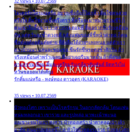
32 views • 10.07.2569
ไม่เคยรักใครแน่หรือ อยากเชื่อถือก็ไม่กล้า ติ๋มใช่คนสวย
ตรึงใจ ติ๋มใช่งามซึ้งตรึงตรา พี่หรือจะมาหมายร่วมชีวี ก็
คนเขาลืออื้อฉาว ว่าสาวๆรุมตอมพี่ ติ๋มอยากรับรักเหมือน
กัน แต่หวั่นจะช้ำดวงฤดี กลัวแฟนของพี่ชี้หน้าด่าทอ ก็คน
ชื่อต๋อยต้อยตุ้มตุ๋ยต่าย พี่ยังลืมได้ง่ายๆเลยหนอ แค่ตัวเรา
สาวบ้านนา แสนจะซอมซ่อ ขืนรักขืนรอคงช้ำสักวัน ถ้า
จริงเหมือนคำพร่ำเฉลย พี่อย่าเฉยรีบมาหมั้น ถ้าพี่สู่ขอ
ตามธรรมเนียม ติ๋มจะเตรียมรับเกลียวสัมพันธ์ ผิดหวังไม่
หวั่นขอยอมได้เคียง
รักติ๋มแน่หรือ - หงษ์ทอง ดาวอุดร (KARAOKE)
35 views • 10.07.2569
บัวทองโศก เพราะเป็นโรครักรุม ในอกกลัดกลุ้ม โดนแฟน
หนุ่มหลอกเอา เขารวย และรูปหล่อ มาพะเน้าพะนอ
ออเซาะจนใจเบา สงสาร บัวทองเศร้า น้ำตาคลอเบ้า เฝ้า
อาลัย หนุ่มรูปหล่อหนีไกล หัวใจบัวทองระรวย บัวทองโศก