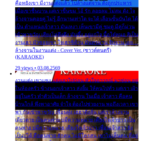
คือหยังเขา มีงานแต่งแล้ว ไปล้างแต่จาน ดั่งถูกประหาร
เมื่อเขาชื่นบาน แต่เราขื่นขม โอ้ รัก ลอยลม ไม่สม ดัง ใจ
ล้างจานคอยคู่ ไม่รู้ อีกนานเท่าใด จะได้ เลื่อนขั้นบันได ได้
เป็น ตำแหน่งเจ้าสาว มันเหงา เห็นเขามีคู่ ซมดู มีคู่ก็ม่วน
เข้าพาขวัญ เสียงโห่ตึงตึง มันซึ้ง อยู่แก่ใจ มื้อใด๋หนอ สิเป็น
งานเฮา มัวซอยเขา ใจเฮาซิด้าน มันทรมาน จับจาน เอย…
ล้างจานในงานแต่ง - Cover Ver. (ซาวด์ดนตรี)
(KARAOKE)
29 views • 03.08.2569
งานแต่ง เขาแซง แย่งเอาไปก่อน หัวใจอาวรณ์ มาซ่อน อยู่
ในห้องครัว ข้างนอกเจ้าสาว ส่งยิ้ม ให้คนไปทั่ว แต่เรา เฝ้า
อยู่ในครัว ทำตัวเป็นเด็ก ล้างจาน ในเมื่อ เจ้าสาว คือคน
บ้านใกล้ พึ่งพาอาศัย จำใจ ต้องไปช่วยงาน พอถึงเวลา เขา
พา กันเข้าพาขวัญ เพื่อนฝูง เฮฮาดังลั่น แต่เราล้างจาน
เดียวดาย เป็นคนพ่าย บ่มีความหมาย เคียงใจเจ้าบ่าว เป็น
คนพ่าย บ่มีความหมาย เคียงใจเจ้าบ่าว เพื่อนเจ้าสาว ยัง
เป็นบ่ได้ คือคนพ่าย ฮักคน ไม่มีใครสน เขาไม่เห็นคน ที่อยู่