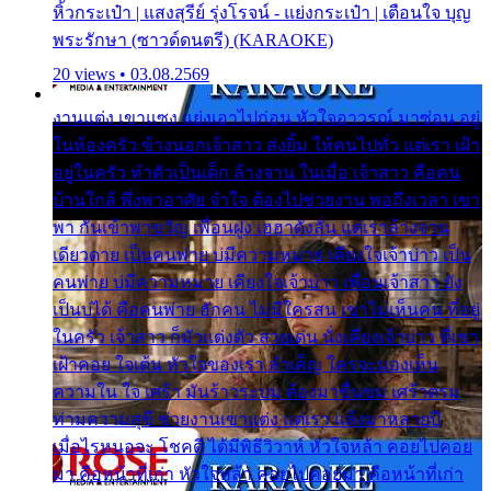
หิ้วกระเป๋า | แสงสุรีย์ รุ่งโรจน์ - แย่งกระเป๋า | เตือนใจ บุญ
พระรักษา (ซาวด์ดนตรี) (KARAOKE)
20 views • 03.08.2569
งานแต่ง เขาแซง แย่งเอาไปก่อน หัวใจอาวรณ์ มาซ่อน อยู่
ในห้องครัว ข้างนอกเจ้าสาว ส่งยิ้ม ให้คนไปทั่ว แต่เรา เฝ้า
อยู่ในครัว ทำตัวเป็นเด็ก ล้างจาน ในเมื่อ เจ้าสาว คือคน
บ้านใกล้ พึ่งพาอาศัย จำใจ ต้องไปช่วยงาน พอถึงเวลา เขา
พา กันเข้าพาขวัญ เพื่อนฝูง เฮฮาดังลั่น แต่เราล้างจาน
เดียวดาย เป็นคนพ่าย บ่มีความหมาย เคียงใจเจ้าบ่าว เป็น
คนพ่าย บ่มีความหมาย เคียงใจเจ้าบ่าว เพื่อนเจ้าสาว ยัง
เป็นบ่ได้ คือคนพ่าย ฮักคน ไม่มีใครสน เขาไม่เห็นคน ที่อยู่
ในครัว เจ้าสาว ก็มัวแต่งตัว สวยเด่น นั่งเคียงเจ้าบ่าว ที่เขา
เฝ้าคอย ใจเต้น หัวใจของเรา ลำเค็ญ ใครจะมองเห็น
ความใน ใจ เศร้า มันร้าวระบม ต้องมาขื่นขม เศร้าตรม
ท่ามความสุขี ช่วยงานเขาแต่ง แต่เรา แล้งมาหลายปี
เมื่อไรหนอจะ โชคดี ได้มีพิธีวิวาห์ หัวใจหล้า คอยไปคอย
มา คือหน้าที่เก่า หัวใจหล้า คอยไปคอยมา คือหน้าที่เก่า