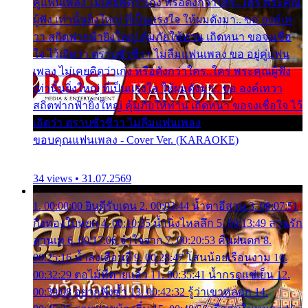
คู่แฟนเพลง ไม่เคยคิดว่าเก่ง หรือดังกว่าใคร..ใคร พระคุณ
ผู้ฟัง เท่านั้นยิ่งใหญ่ ที่เป็นแรงใจ ให้ผมดังมา.. ขอ องค์เท
วา สถิตฟากฟ้ายิ่งใหญ่ คุ้มภัยให้ท่าน เถิดหนา ขอจงเชื่อ
ใจ ไว้เถิดว่า ตราบชั่วชีวา ไม่ลืมแฟนเพลง ขอ อยู่คู่แฟน
เพลง ไม่เคยคิดว่าเก่ง หรือดังกว่าใคร..ใคร พระคุณผู้ฟัง
เท่านั้นยิ่งใหญ่ ที่เป็นแรงใจ ให้ผมดังมา.. ขอ องค์เทวา
สถิตฟากฟ้ายิ่งใหญ่ คุ้มภัยให้ท่าน เถิดหนา ขอจงเชื่อใจ ไว้
เถิดว่า ตราบชั่วชีวา ไม่ลืมแฟนเพลง
ขอบคุณแฟนเพลง - Cover Ver. (KARAOKE)
34 views • 31.07.2569
1. 00:00:00 ยินดีรับเดน 2. 00:03:44 น้ำตาอีสาน 3. 00:07:51
กิ่งทองใบหยก 4. 00:10:35 น้ำนิ่งไหลลึก 5. 00:13:49 ลานรัก
ลานเท 6. 00:17:06 จำใจจาก 7. 00:20:53 คืนฝนตก 8.
00:25:16 น้ำลงเดือนยี่ 9. 00:28:47 โสนน้อยเรือนงาม 10.
00:32:29 ตอไม้ที่ตายแล้ว 11. 00:35:41 น้ำกรดแช่เย็น 12.
00:39:08 อยากฟังซ้ำ 13. 00:42:32 รู้ว่าเขาหลอก 14.