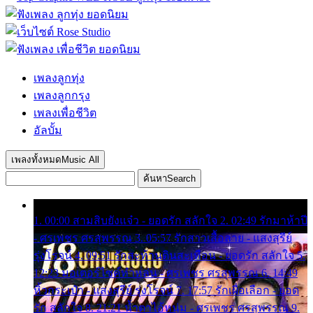
เพลงลูกทุ่ง
เพลงลูกกรุง
เพลงเพื่อชีวิต
อัลบั้ม
เพลงทั้งหมด
Music All
ค้นหา
Search
1. 00:00 สามสิบยังแจ๋ว - ยอดรัก สลักใจ 2. 02:49 รักมาห้าปี
- ศรเพชร ศรสุพรรณ 3. 05:57 รักสาวเสื้อลาย - แสงสุรีย์
รุ่งโรจน์ 4. 09:51 รักสะท้านดินสะเทือน - ยอดรัก สลักใจ 5.
12:23 มอเตอร์ไซค์ทำหล่น - ศรเพชร ศรสุพรรณ 6. 14:49
หิ้วกระเป๋า - แสงสุรีย์ รุ่งโรจน์ 7. 17:57 รักเผื่อเลือก - ยอด
รัก สลักใจ 8. 21:21 น้ำตาไอ้หนุ่ม - ศรเพชร ศรสุพรรณ 9.