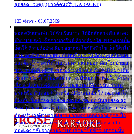
สุดยอด - วงซูซู (ซาวด์ดนตรี) (KARAOKE)
123 views • 03.07.2569
พ่อส่งเงินสามพัน ให้ฉันเรียนราม ได้อีกสักสามพัน ฉันคง
บ๊าย บาย จะไปซื้อกางเกงยีนส์ ลีวายส์มาใส่ เพราะเราเป็น
เด็กใต้ ลีวายส์อย่างเดียว อยากจะโชว์ถึงหิวโซ เด็กใต้ก็ไม่
หวั่น ตกตัวละหลายพัน กัดฟันซื้อมา ให้เด็กเทพเหลียวมอง
และต้องรู้ว่า เด็กใต้ไม่ธรรมดา แต่สุดยอด เดินโยกย้ายเย
ยวน กวนโอ๊ยพอได้ เพราะว่านุ่งลีวายส์ ตัวใหม่ใส่มา เดิน
เข้ามหาลัย จิ๊กโก๊มองหน้า ท่าจะมีปัญหา ไม่พอใจ ได้เป็น
เรื่องแน่นอน แต่ฉันไม่หวั่น เลยแหลงใต้ถามมัน ว่ามัน
พรั่นพรือ มันตอบว่าไม่พรื่อ เปลี่ยนเป็นยิ้มให้ เจอะเด็กใต้
ด้วยกัน ก็เลยรอด สุดยอด สุดยอด สุดยอด มันสุดยอด สุด
ยอด สุดยอด สุดยอด มันสุดยอด แอบหลงรักสาวราม ที่พัก
ห้องเช่า เธอผิวขาวผมยาว ปากแดงแหลงกลาง ถูกสเป็ก
จริงเธอ อยู่ห้องข้างข้าง อยากเข้าไปแหลงกลาง กลัว
ทองแดง กลับจากรามมาเจอ เธอมาซื้อข้าว แต่ก่อนนั้น