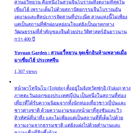
สวนอวี้หยวน คือหนึ่งในสวนจีนโบราณที่งดงามที่สุดใน
เซี่ยงไฮ้ เพราะเต็มไปด้วยสถาปัตยกรรมจีนโบราณอัน
งดงามและศิลปะการจัดสวนที่ประณีต สวนแห่งนี้ไม่เพียง
แต่เป็นสถานที่พักผ่อนหย่อนใจแต่ยังเป็นมรดกทาง
วัฒนธรรมที่สำคัญของจีนด้วยประวัติศาสตร์อันยาวนาน
กว่า 400 ปี
Yuyuan Garden : สวนอวี้หยวน จุดเช็กอินห้ามพลาดเมื่อ
มาเซี่ยงไฮ้ ประเทศจีน
1,307 views
หน้าผาโทจินโบ (Tojinbo) ตั้งอยู่ในจังหวัดฟุกุอิ (Fukui) ทาง
ภาคตะวันออกของประเทศญี่ปุ่น เป็นหนึ่งในสถานที่ท่อง
เที่ยวที่ได้รับความนิยมจากทั้งนักท่องเที่ยวชาวญี่ปุ่นและ
ชาวต่างชาติ ด้วยความงามของหน้าผาที่สูงชันและวิว
ทิวทัศน์ที่น่าทึ่ง และไม่เพียงแต่เป็นสถานที่ที่เต็มไปด้วย
ความงามจากธรรมชาติ แต่ยังแฝงไปด้วยตำนานและ
ความเชื่อที่ลึกซึ้งด้วย