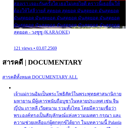
สองเรา เจอะกันครั้งใด เธอไม่เคยไยดี คราวนี้เธอยิ้มให้
ต้องให้ใส่ลีวายส์ สุดยอด สุดยอด มันสุดยอด มันสุดยอด
มันสุดยอด มันสุดยอด มันสุดยอด มันสุดยอด มันสุดยอด
มันสุดยอด มันสุดยอด มันสุดยอด มันสุดยอด มันสุดยอด
สุดยอด - วงซูซู (KARAOKE)
121 views • 03.07.2569
สารคดี
|
DOCUMENTARY
สารคดีทั้งหมด
DOCUMENTARY ALL
เจ้าแม่กวนอิมเป็นพระโพธิสัตว์ในพระพุทธศาสนานิกาย
มหายาน มีผู้เคารพนับถือบูชาในหลายประเทศ เช่น จีน
ญี่ปุ่น เกาหลี เวียดนาม รวมทั้งไทย โดยมีความเชื่อว่า
พระองค์ทรงเป็นสัญลักษณ์แห่งความเมตตา กรุณา และ
ความช่วยเหลือแก่ผู้ตกทุกข์ได้ยาก ในบทความนี้ Palanla