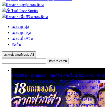
เพลงลูกทุ่ง
เพลงลูกกรุง
เพลงเพื่อชีวิต
อัลบั้ม
เพลงทั้งหมด
Music All
ค้นหา
Search
1. 00:00 สามสิบยังแจ๋ว - ยอดรัก สลักใจ 2. 02:49 รักมาห้าปี
- ศรเพชร ศรสุพรรณ 3. 05:57 รักสาวเสื้อลาย - แสงสุรีย์
รุ่งโรจน์ 4. 09:51 รักสะท้านดินสะเทือน - ยอดรัก สลักใจ 5.
12:23 มอเตอร์ไซค์ทำหล่น - ศรเพชร ศรสุพรรณ 6. 14:49
หิ้วกระเป๋า - แสงสุรีย์ รุ่งโรจน์ 7. 17:57 รักเผื่อเลือก - ยอด
รัก สลักใจ 8. 21:21 น้ำตาไอ้หนุ่ม - ศรเพชร ศรสุพรรณ 9.