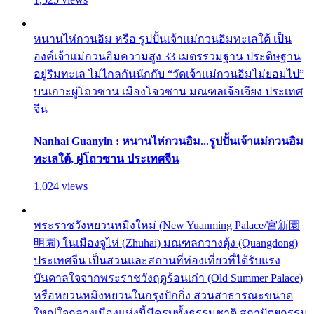
หนานไห่กวนอิม หรือ รูปปั้นเจ้าแม่กวนอิมทะเลใต้ เป็น
องค์เจ้าแม่กวนอิมความสูง 33 เมตรรวมฐาน ประดิษฐาน
อยู่ริมทะเล ไม่ไกลกันนักกับ “วัดเจ้าแม่กวนอิมไม่ยอมไป”
บนเกาะผู่โถวซาน เมืองโจวซาน มณฑลเจ้อเจียง ประเทศ
จีน
Nanhai Guanyin : หนานไห่กวนอิม...รูปปั้นเจ้าแม่กวนอิม
ทะเลใต้, ผู่โถวซาน ประเทศจีน
1,024 views
พระราชวังหยวนหมิงใหม่ (New Yuanming Palace/宮新園
明園) ในเมืองจูไห่ (Zhuhai) มณฑลกวางตุ้ง (Quangdong)
ประเทศจีน เป็นสวนและสถานที่ท่องเที่ยวที่ได้รับแรง
บันดาลใจจากพระราชวังฤดูร้อนเก่า (Old Summer Palace)
หรือหยวนหมิงหยวนในกรุงปักกิ่ง สวนสาธารณะขนาด
ใหญ่ใจกลางเมืองแห่งนี้มีครบทั้งธรรมชาติ สถาปัตยกรรม