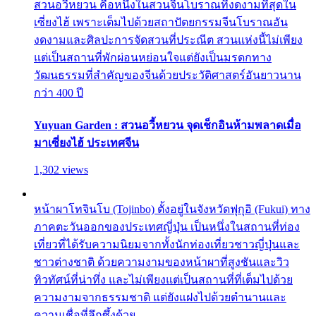
สวนอวี้หยวน คือหนึ่งในสวนจีนโบราณที่งดงามที่สุดใน
เซี่ยงไฮ้ เพราะเต็มไปด้วยสถาปัตยกรรมจีนโบราณอัน
งดงามและศิลปะการจัดสวนที่ประณีต สวนแห่งนี้ไม่เพียง
แต่เป็นสถานที่พักผ่อนหย่อนใจแต่ยังเป็นมรดกทาง
วัฒนธรรมที่สำคัญของจีนด้วยประวัติศาสตร์อันยาวนาน
กว่า 400 ปี
Yuyuan Garden : สวนอวี้หยวน จุดเช็กอินห้ามพลาดเมื่อ
มาเซี่ยงไฮ้ ประเทศจีน
1,302 views
หน้าผาโทจินโบ (Tojinbo) ตั้งอยู่ในจังหวัดฟุกุอิ (Fukui) ทาง
ภาคตะวันออกของประเทศญี่ปุ่น เป็นหนึ่งในสถานที่ท่อง
เที่ยวที่ได้รับความนิยมจากทั้งนักท่องเที่ยวชาวญี่ปุ่นและ
ชาวต่างชาติ ด้วยความงามของหน้าผาที่สูงชันและวิว
ทิวทัศน์ที่น่าทึ่ง และไม่เพียงแต่เป็นสถานที่ที่เต็มไปด้วย
ความงามจากธรรมชาติ แต่ยังแฝงไปด้วยตำนานและ
ความเชื่อที่ลึกซึ้งด้วย