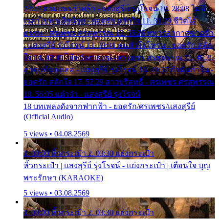
24:27 สามเณรกำพร้า - แสงสุรีย์ รุ่งโรจน์ 10. 28:08 ไม่มี
เวลาไปหาเมียน้อย - ยอดรัก สลักใจ 11. 31:29 ชีวิตไอ้
ธรรม - ศรเพชร ศรสุพรรณ 12. 35:26 ทหารอากาศขาดรัก
- แสงสุรีย์ รุ่งโรจน์ 13. 39:01 คนหัวใจโทรม - ยอดรัก สลัก
ใจ 14. 42:49 ไอ้หวังตายแน่ - ศรเพชร ศรสุพรรณ 15. 46:35
ธาตุแท้ของเธอ - แสงสุรีย์ รุ่งโรจน์ 16. 49:57 กำนันกำใน -
ยอดรัก สลักใจ 17. 52:29 สาวบริสุทธิ์ - ศรเพชร ศรสุพรรณ
18. 56:05 แต๋วจ๋า - แสงสุรีย์ รุ่งโรจน์
18 บทเพลงดังจากฟากฟ้า - ยอดรัก/ศรเพชร/แสงสุรีย์
(Official Audio)
5 views • 04.08.2569
1. 00:00 หิ้วกระเป๋า 2. 03:30 แย่งกระเป๋า
หิ้วกระเป๋า | แสงสุรีย์ รุ่งโรจน์ - แย่งกระเป๋า | เตือนใจ บุญ
พระรักษา (KARAOKE)
5 views • 03.08.2569
1. 00:00 หิ้วกระเป๋า 2. 03:30 แย่งกระเป๋า