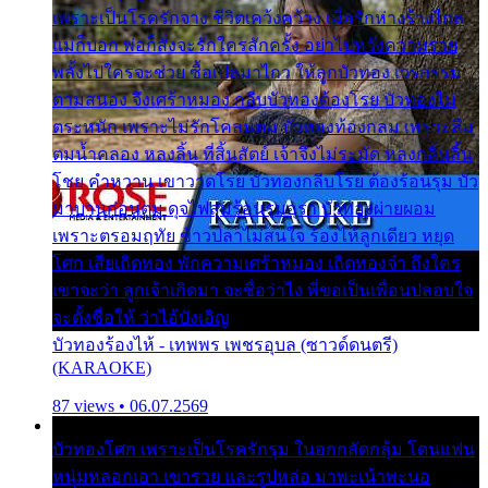
เพราะเป็นโรครักจาง ชีวิตเคว้งคว้าง เมื่อรักห่างร้างไกล
แม่ก็บอก พ่อก็สั่งจะรักใครสักครั้ง อย่าไปหวังความรวย
พลั้งไปใครจะช่วย ซื้อเปลมาไกว ให้ลูกบัวทอง เวรกรรม
ตามสนอง จึงเศร้าหมอง กลีบบัวทองต้องโรย บัวทองไม่
ตระหนัก เพราะไม่รักโคลนตม บัวทองท้องกลม เพราะลืม
ตมน้ำคลอง หลงลิ้น ที่สิ้นสัตย์ เจ้าจึงไม่ระมัด หลงกลิ่นลิ้น
โชย คำหวาน เขาวาดโรย บัวทองกลีบโรย ต้องร้อนรุม บัว
มาบานก่อนตูม ดุจไฟสุมร้อนรุมอุรา บัวทองผ่ายผอม
เพราะตรอมฤทัย ข้าวปลาไม่สนใจ ร้องไห้ลูกเดียว หยุด
โศก เสียเถิดทอง พักความเศร้าหมอง เถิดทองจ๋า ถึงใคร
เขาจะว่า ลูกเจ้าเกิดมา จะชื่อว่าไง พี่ขอเป็นเพื่อนปลอบใจ
จะตั้งชื่อให้ ว่าไอ้บังเอิญ
บัวทองร้องไห้ - เทพพร เพชรอุบล (ซาวด์ดนตรี)
(KARAOKE)
87 views • 06.07.2569
บัวทองโศก เพราะเป็นโรครักรุม ในอกกลัดกลุ้ม โดนแฟน
หนุ่มหลอกเอา เขารวย และรูปหล่อ มาพะเน้าพะนอ