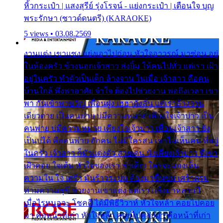
หิ้วกระเป๋า | แสงสุรีย์ รุ่งโรจน์ - แย่งกระเป๋า | เตือนใจ บุญ
พระรักษา (ซาวด์ดนตรี) (KARAOKE)
5 views • 03.08.2569
งานแต่ง เขาแซง แย่งเอาไปก่อน หัวใจอาวรณ์ มาซ่อน อยู่
ในห้องครัว ข้างนอกเจ้าสาว ส่งยิ้ม ให้คนไปทั่ว แต่เรา เฝ้า
อยู่ในครัว ทำตัวเป็นเด็ก ล้างจาน ในเมื่อ เจ้าสาว คือคน
บ้านใกล้ พึ่งพาอาศัย จำใจ ต้องไปช่วยงาน พอถึงเวลา เขา
พา กันเข้าพาขวัญ เพื่อนฝูง เฮฮาดังลั่น แต่เราล้างจาน
เดียวดาย เป็นคนพ่าย บ่มีความหมาย เคียงใจเจ้าบ่าว เป็น
คนพ่าย บ่มีความหมาย เคียงใจเจ้าบ่าว เพื่อนเจ้าสาว ยัง
เป็นบ่ได้ คือคนพ่าย ฮักคน ไม่มีใครสน เขาไม่เห็นคน ที่อยู่
ในครัว เจ้าสาว ก็มัวแต่งตัว สวยเด่น นั่งเคียงเจ้าบ่าว ที่เขา
เฝ้าคอย ใจเต้น หัวใจของเรา ลำเค็ญ ใครจะมองเห็น
ความใน ใจ เศร้า มันร้าวระบม ต้องมาขื่นขม เศร้าตรม
ท่ามความสุขี ช่วยงานเขาแต่ง แต่เรา แล้งมาหลายปี
เมื่อไรหนอจะ โชคดี ได้มีพิธีวิวาห์ หัวใจหล้า คอยไปคอย
มา คือหน้าที่เก่า หัวใจหล้า คอยไปคอยมา คือหน้าที่เก่า