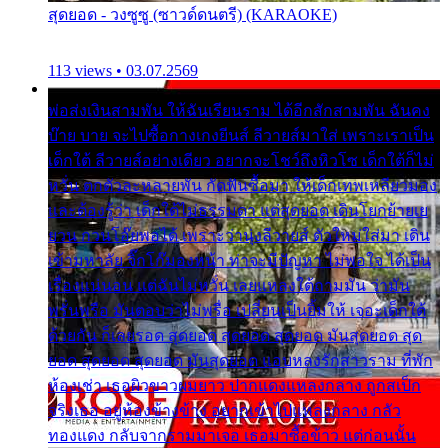
สุดยอด - วงซูซู (ซาวด์ดนตรี) (KARAOKE)
113 views • 03.07.2569
พ่อส่งเงินสามพัน ให้ฉันเรียนราม ได้อีกสักสามพัน ฉันคง
บ๊าย บาย จะไปซื้อกางเกงยีนส์ ลีวายส์มาใส่ เพราะเราเป็น
เด็กใต้ ลีวายส์อย่างเดียว อยากจะโชว์ถึงหิวโซ เด็กใต้ก็ไม่
หวั่น ตกตัวละหลายพัน กัดฟันซื้อมา ให้เด็กเทพเหลียวมอง
และต้องรู้ว่า เด็กใต้ไม่ธรรมดา แต่สุดยอด เดินโยกย้ายเย
ยวน กวนโอ๊ยพอได้ เพราะว่านุ่งลีวายส์ ตัวใหม่ใส่มา เดิน
เข้ามหาลัย จิ๊กโก๊มองหน้า ท่าจะมีปัญหา ไม่พอใจ ได้เป็น
เรื่องแน่นอน แต่ฉันไม่หวั่น เลยแหลงใต้ถามมัน ว่ามัน
พรั่นพรือ มันตอบว่าไม่พรื่อ เปลี่ยนเป็นยิ้มให้ เจอะเด็กใต้
ด้วยกัน ก็เลยรอด สุดยอด สุดยอด สุดยอด มันสุดยอด สุด
ยอด สุดยอด สุดยอด มันสุดยอด แอบหลงรักสาวราม ที่พัก
ห้องเช่า เธอผิวขาวผมยาว ปากแดงแหลงกลาง ถูกสเป็ก
จริงเธอ อยู่ห้องข้างข้าง อยากเข้าไปแหลงกลาง กลัว
ทองแดง กลับจากรามมาเจอ เธอมาซื้อข้าว แต่ก่อนนั้น