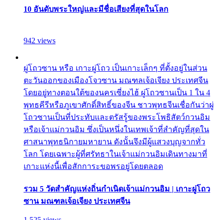
10 อันดับพระใหญ่และมีชื่อเสียงที่สุดในโลก
942 views
ผู่โถวซาน หรือ เกาะผู่โถว เป็นเกาะเล็กๆ ที่ตั้งอยู่ในส่วน
ตะวันออกของเมืองโจวซาน มณฑลเจ้อเจียง ประเทศจีน
โดยอยู่ทางตอนใต้ของนครเซี่ยงไฮ้ ผู่โถวซานเป็น 1 ใน 4
พุทธคีรีหรือภูเขาศักดิ์สิทธิ์ของจีน ชาวพุทธจีนเชื่อกันว่าผู่
โถวซานเป็นที่ประทับและตรัสรู้ของพระโพธิสัตว์กวนอิม
หรือเจ้าแม่กวนอิม ซึ่งเป็นหนึ่งในเทพเจ้าที่สำคัญที่สุดใน
ศาสนาพุทธนิกายมหายาน ดังนั้นจึงมีผู้แสวงบุญจากทั่ว
โลก โดยเฉพาะผู้ที่ศรัทธาในเจ้าแม่กวนอิมเดินทางมาที่
เกาะแห่งนี้เพื่อสักการะขอพรอยู่โดยตลอด
รวม 5 วัดสำคัญแห่งถิ่นกำเนิดเจ้าแม่กวนอิม | เกาะผู่โถว
ซาน มณฑลเจ้อเจียง ประเทศจีน
1,525 views