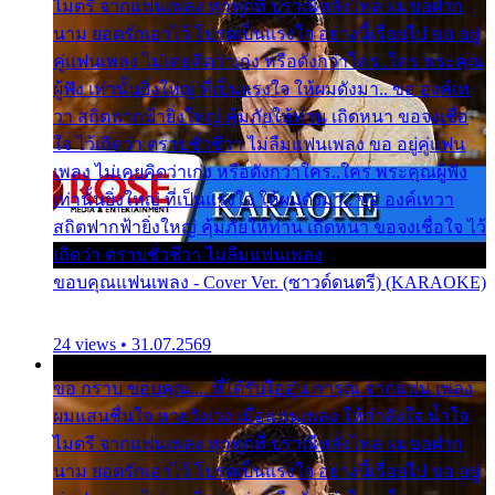
ไมตรี จากแฟนเพลง ทุกทุกที่ ปราณีหลั่งไหล ผมขอฝาก
นาม ยอดรักเอาไว้ โปรดเป็นแรงใจ อย่างนี้เรื่อยไป ขอ อยู่
คู่แฟนเพลง ไม่เคยคิดว่าเก่ง หรือดังกว่าใคร..ใคร พระคุณ
ผู้ฟัง เท่านั้นยิ่งใหญ่ ที่เป็นแรงใจ ให้ผมดังมา.. ขอ องค์เท
วา สถิตฟากฟ้ายิ่งใหญ่ คุ้มภัยให้ท่าน เถิดหนา ขอจงเชื่อ
ใจ ไว้เถิดว่า ตราบชั่วชีวา ไม่ลืมแฟนเพลง ขอ อยู่คู่แฟน
เพลง ไม่เคยคิดว่าเก่ง หรือดังกว่าใคร..ใคร พระคุณผู้ฟัง
เท่านั้นยิ่งใหญ่ ที่เป็นแรงใจ ให้ผมดังมา.. ขอ องค์เทวา
สถิตฟากฟ้ายิ่งใหญ่ คุ้มภัยให้ท่าน เถิดหนา ขอจงเชื่อใจ ไว้
เถิดว่า ตราบชั่วชีวา ไม่ลืมแฟนเพลง
ขอบคุณแฟนเพลง - Cover Ver. (ซาวด์ดนตรี) (KARAOKE)
24 views • 31.07.2569
ขอ กราบ ขอบคุณ.... ที่ได้รับไออุ่น การุณ จากแฟน เพลง
ผมแสนชื่นใจ หายวังเวง เมื่อแฟนเพลง ให้กำลังใจ น้ำใจ
ไมตรี จากแฟนเพลง ทุกทุกที่ ปราณีหลั่งไหล ผมขอฝาก
นาม ยอดรักเอาไว้ โปรดเป็นแรงใจ อย่างนี้เรื่อยไป ขอ อยู่