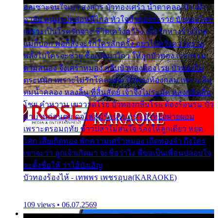
ออเซาะจนใจเบา สงสาร บัวทองเศร้า น้ำตาคลอเบ้า เฝ้า
อาลัย หนุ่มรูปหล่อหนีไกล หัวใจบัวทองระรวย บัวทองโศก
เพราะเป็นโรครักจาง ชีวิตเคว้งคว้าง เมื่อรักห่างร้างไกล
แม่ก็บอก พ่อก็สั่งจะรักใครสักครั้ง อย่าไปหวังความรวย
พลั้งไปใครจะช่วย ซื้อเปลมาไกว ให้ลูกบัวทอง เวรกรรม
ตามสนอง จึงเศร้าหมอง กลีบบัวทองต้องโรย บัวทองไม่
ตระหนัก เพราะไม่รักโคลนตม บัวทองท้องกลม เพราะลืม
ตมน้ำคลอง หลงลิ้น ที่สิ้นสัตย์ เจ้าจึงไม่ระมัด หลงกลิ่นลิ้น
โชย คำหวาน เขาวาดโรย บัวทองกลีบโรย ต้องร้อนรุม บัว
มาบานก่อนตูม ดุจไฟสุมร้อนรุมอุรา บัวทองผ่ายผอม
เพราะตรอมฤทัย ข้าวปลาไม่สนใจ ร้องไห้ลูกเดียว หยุด
โศก เสียเถิดทอง พักความเศร้าหมอง เถิดทองจ๋า ถึงใคร
เขาจะว่า ลูกเจ้าเกิดมา จะชื่อว่าไง พี่ขอเป็นเพื่อนปลอบใจ
จะตั้งชื่อให้ ว่าไอ้บังเอิญ
บัวทองร้องไห้ - เทพพร เพชรอุบล(KARAOKE)
109 views • 06.07.2569