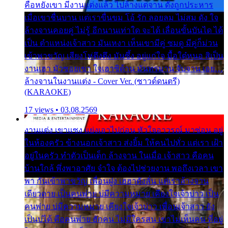
คือหยังเขา มีงานแต่งแล้ว ไปล้างแต่จาน ดั่งถูกประหาร
เมื่อเขาชื่นบาน แต่เราขื่นขม โอ้ รัก ลอยลม ไม่สม ดัง ใจ
ล้างจานคอยคู่ ไม่รู้ อีกนานเท่าใด จะได้ เลื่อนขั้นบันได ได้
เป็น ตำแหน่งเจ้าสาว มันเหงา เห็นเขามีคู่ ซมดู มีคู่ก็ม่วน
เข้าพาขวัญ เสียงโห่ตึงตึง มันซึ้ง อยู่แก่ใจ มื้อใด๋หนอ สิเป็น
งานเฮา มัวซอยเขา ใจเฮาซิด้าน มันทรมาน จับจาน เอย…
ล้างจานในงานแต่ง - Cover Ver. (ซาวด์ดนตรี)
(KARAOKE)
17 views • 03.08.2569
งานแต่ง เขาแซง แย่งเอาไปก่อน หัวใจอาวรณ์ มาซ่อน อยู่
ในห้องครัว ข้างนอกเจ้าสาว ส่งยิ้ม ให้คนไปทั่ว แต่เรา เฝ้า
อยู่ในครัว ทำตัวเป็นเด็ก ล้างจาน ในเมื่อ เจ้าสาว คือคน
บ้านใกล้ พึ่งพาอาศัย จำใจ ต้องไปช่วยงาน พอถึงเวลา เขา
พา กันเข้าพาขวัญ เพื่อนฝูง เฮฮาดังลั่น แต่เราล้างจาน
เดียวดาย เป็นคนพ่าย บ่มีความหมาย เคียงใจเจ้าบ่าว เป็น
คนพ่าย บ่มีความหมาย เคียงใจเจ้าบ่าว เพื่อนเจ้าสาว ยัง
เป็นบ่ได้ คือคนพ่าย ฮักคน ไม่มีใครสน เขาไม่เห็นคน ที่อยู่