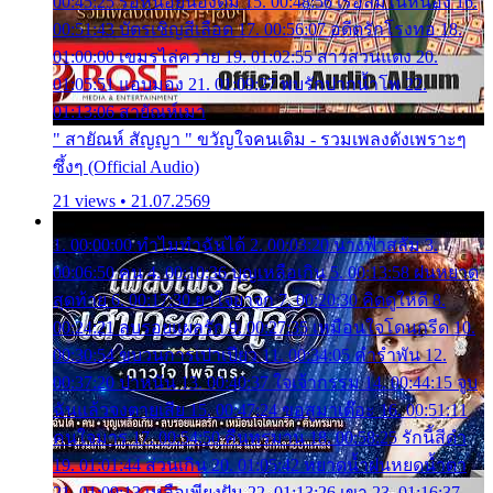
00:45:25 รอหน่อยน้องติ๋ม 15. 00:48:56 เรือล่มในหนอง 16.
00:51:43 บัตรเชิญสีเลือด 17. 00:56:07 อดีตรักโรงทอ 18.
01:00:00 เขมรไล่ควาย 19. 01:02:55 สาวสวนแตง 20.
01:05:51 แอบมอง 21. 01:09:27 พบรักปากน้ำโพ 22.
01:13:06 สายัณห์เมา
" สายัณห์ สัญญา " ขวัญใจคนเดิม - รวมเพลงดังเพราะๆ
ซึ้งๆ (Official Audio)
21 views • 21.07.2569
1. 00:00:00 ทำไมทำฉันได้ 2. 00:03:20 นางฟ้าสลัม 3.
00:06:50 คน 4. 00:10:36 บุญเหลือเกิน 5. 00:13:58 ฝนหยาด
สุดท้าย 6. 00:17:30 ยาใจยาจก 7. 00:20:30 คิดดูให้ดี 8.
00:24:21 ลบรอยแผลรัก 9. 00:27:35 เหมือนใจโดนกรีด 10.
00:30:54 ขบวนการเปาเปียว 11. 00:34:05 คำรำพัน 12.
00:37:20 ปาหนัน 13. 00:40:37 ใจเจ้ากรรม 14. 00:44:15 จูบ
ฉันแล้วจงตายเสีย 15. 00:47:24 ขอสูมาเต๊อะ 16. 00:51:11
คนใจมาร 17. 00:54:50 คืนทรมาน 18. 00:58:25 รักนี้สีดำ
19. 01:01:44 ส่วนเกิน 20. 01:05:42 หยาดน้ำฝนหยดน้ำตา
21. 01:09:13 เหลือเพียงฝัน 22. 01:13:26 เขา 23. 01:16:37