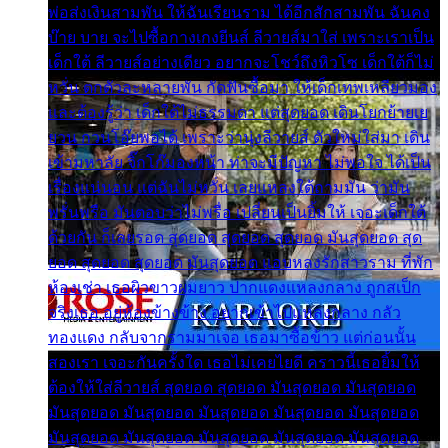
พ่อส่งเงินสามพัน ให้ฉันเรียนราม ได้อีกสักสามพัน ฉันคง
บ๊าย บาย จะไปซื้อกางเกงยีนส์ ลีวายส์มาใส่ เพราะเราเป็น
เด็กใต้ ลีวายส์อย่างเดียว อยากจะโชว์ถึงหิวโซ เด็กใต้ก็ไม่
หวั่น ตกตัวละหลายพัน กัดฟันซื้อมา ให้เด็กเทพเหลียวมอง
และต้องรู้ว่า เด็กใต้ไม่ธรรมดา แต่สุดยอด เดินโยกย้ายเย
ยวน กวนโอ๊ยพอได้ เพราะว่านุ่งลีวายส์ ตัวใหม่ใส่มา เดิน
เข้ามหาลัย จิ๊กโก๊มองหน้า ท่าจะมีปัญหา ไม่พอใจ ได้เป็น
เรื่องแน่นอน แต่ฉันไม่หวั่น เลยแหลงใต้ถามมัน ว่ามัน
พรั่นพรือ มันตอบว่าไม่พรื่อ เปลี่ยนเป็นยิ้มให้ เจอะเด็กใต้
ด้วยกัน ก็เลยรอด สุดยอด สุดยอด สุดยอด มันสุดยอด สุด
ยอด สุดยอด สุดยอด มันสุดยอด แอบหลงรักสาวราม ที่พัก
ห้องเช่า เธอผิวขาวผมยาว ปากแดงแหลงกลาง ถูกสเป็ก
จริงเธอ อยู่ห้องข้างข้าง อยากเข้าไปแหลงกลาง กลัว
ทองแดง กลับจากรามมาเจอ เธอมาซื้อข้าว แต่ก่อนนั้น
สองเรา เจอะกันครั้งใด เธอไม่เคยไยดี คราวนี้เธอยิ้มให้
ต้องให้ใส่ลีวายส์ สุดยอด สุดยอด มันสุดยอด มันสุดยอด
มันสุดยอด มันสุดยอด มันสุดยอด มันสุดยอด มันสุดยอด
มันสุดยอด มันสุดยอด มันสุดยอด มันสุดยอด มันสุดยอด