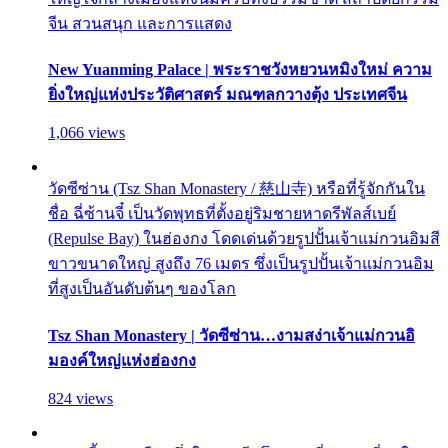
จีน สวนสนุก และการแสดง
New Yuanming Palace | พระราชวังหยวนหมิงใหม่ ความ
ยิ่งใหญ่แห่งประวัติศาสตร์ มณฑลกวางตุ้ง ประเทศจีน
1,066 views
วัดซีซ่าน (Tsz Shan Monastery / 慈山寺) หรือที่รู้จักกันใน
ชื่อ ฉี่ซ้านจี๋ เป็นวัดพุทธที่ตั้งอยู่ริมชายหาดรีพัลส์เบย์
(Repulse Bay) ในฮ่องกง โดดเด่นด้วยรูปปั้นเจ้าแม่กวนอิมสี
ขาวขนาดใหญ่ สูงถึง 76 เมตร ซึ่งเป็นรูปปั้นเจ้าแม่กวนอิม
ที่สูงเป็นอันดับต้นๆ ของโลก
Tsz Shan Monastery | วัดซีซ่าน…งามสง่าเจ้าแม่กวนอิ
มองค์ใหญ่แห่งฮ่องกง
824 views