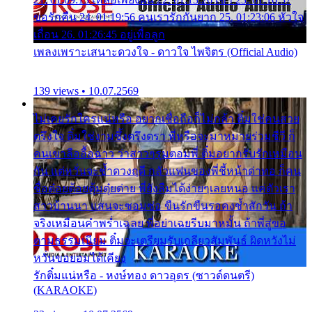
ขอรักคืน 24. 01:19:56 คนเรารักกันยาก 25. 01:23:06 หัวใจ
เถื่อน 26. 01:26:45 อยู่เพื่อลูก
เพลงเพราะเสนาะดวงใจ - ดาวใจ ไพจิตร (Official Audio)
139 views • 10.07.2569
ไม่เคยรักใครแน่หรือ อยากเชื่อถือก็ไม่กล้า ติ๋มใช่คนสวย
ตรึงใจ ติ๋มใช่งามซึ้งตรึงตรา พี่หรือจะมาหมายร่วมชีวี ก็
คนเขาลืออื้อฉาว ว่าสาวๆรุมตอมพี่ ติ๋มอยากรับรักเหมือน
กัน แต่หวั่นจะช้ำดวงฤดี กลัวแฟนของพี่ชี้หน้าด่าทอ ก็คน
ชื่อต๋อยต้อยตุ้มตุ๋ยต่าย พี่ยังลืมได้ง่ายๆเลยหนอ แค่ตัวเรา
สาวบ้านนา แสนจะซอมซ่อ ขืนรักขืนรอคงช้ำสักวัน ถ้า
จริงเหมือนคำพร่ำเฉลย พี่อย่าเฉยรีบมาหมั้น ถ้าพี่สู่ขอ
ตามธรรมเนียม ติ๋มจะเตรียมรับเกลียวสัมพันธ์ ผิดหวังไม่
หวั่นขอยอมได้เคียง
รักติ๋มแน่หรือ - หงษ์ทอง ดาวอุดร (ซาวด์ดนตรี)
(KARAOKE)