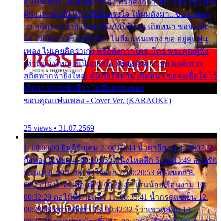
คู่แฟนเพลง ไม่เคยคิดว่าเก่ง หรือดังกว่าใคร..ใคร พระคุณ
ผู้ฟัง เท่านั้นยิ่งใหญ่ ที่เป็นแรงใจ ให้ผมดังมา.. ขอ องค์เท
วา สถิตฟากฟ้ายิ่งใหญ่ คุ้มภัยให้ท่าน เถิดหนา ขอจงเชื่อ
ใจ ไว้เถิดว่า ตราบชั่วชีวา ไม่ลืมแฟนเพลง ขอ อยู่คู่แฟน
เพลง ไม่เคยคิดว่าเก่ง หรือดังกว่าใคร..ใคร พระคุณผู้ฟัง
เท่านั้นยิ่งใหญ่ ที่เป็นแรงใจ ให้ผมดังมา.. ขอ องค์เทวา
สถิตฟากฟ้ายิ่งใหญ่ คุ้มภัยให้ท่าน เถิดหนา ขอจงเชื่อใจ ไว้
เถิดว่า ตราบชั่วชีวา ไม่ลืมแฟนเพลง
ขอบคุณแฟนเพลง - Cover Ver. (KARAOKE)
25 views • 31.07.2569
1. 00:00:00 ยินดีรับเดน 2. 00:03:44 น้ำตาอีสาน 3. 00:07:51
กิ่งทองใบหยก 4. 00:10:35 น้ำนิ่งไหลลึก 5. 00:13:49 ลานรัก
ลานเท 6. 00:17:06 จำใจจาก 7. 00:20:53 คืนฝนตก 8.
00:25:16 น้ำลงเดือนยี่ 9. 00:28:47 โสนน้อยเรือนงาม 10.
00:32:29 ตอไม้ที่ตายแล้ว 11. 00:35:41 น้ำกรดแช่เย็น 12.
00:39:08 อยากฟังซ้ำ 13. 00:42:32 รู้ว่าเขาหลอก 14.