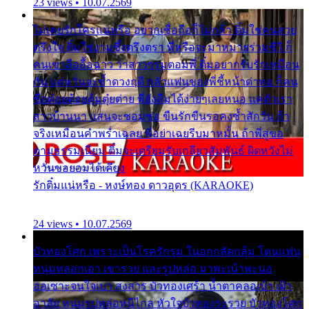
23 views • 10.07.2569
ไม่เคยรักใครแน่หรือ อยากเชื่อถือก็ไม่กล้า ติ๋มใช่คนสวย
ตรึงใจ ติ๋มใช่งามซึ้งตรึงตรา พี่หรือจะมาหมายร่วมชีวี ก็
คนเขาลืออื้อฉาว ว่าสาวๆรุมตอมพี่ ติ๋มอยากรับรักเหมือน
กัน แต่หวั่นจะช้ำดวงฤดี กลัวแฟนของพี่ชี้หน้าด่าทอ ก็คน
ชื่อต๋อยต้อยตุ้มตุ๋ยต่าย พี่ยังลืมได้ง่ายๆเลยหนอ แค่ตัวเรา
สาวบ้านนา แสนจะซอมซ่อ ขืนรักขืนรอคงช้ำสักวัน ถ้า
จริงเหมือนคำพร่ำเฉลย พี่อย่าเฉยรีบมาหมั้น ถ้าพี่สู่ขอ
ตามธรรมเนียม ติ๋มจะเตรียมรับเกลียวสัมพันธ์ ผิดหวังไม่
หวั่นขอยอมได้เคียง
รักติ๋มแน่หรือ - หงษ์ทอง ดาวอุดร (KARAOKE)
24 views • 10.07.2569
บัวทองโศก เพราะเป็นโรครักรุม ในอกกลัดกลุ้ม โดนแฟน
หนุ่มหลอกเอา เขารวย และรูปหล่อ มาพะเน้าพะนอ
ออเซาะจนใจเบา สงสาร บัวทองเศร้า น้ำตาคลอเบ้า เฝ้า
อาลัย หนุ่มรูปหล่อหนีไกล หัวใจบัวทองระรวย บัวทองโศก