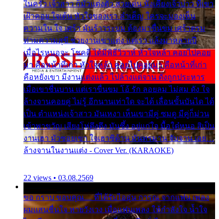
ในครัว เจ้าสาว ก็มัวแต่งตัว สวยเด่น นั่งเคียงเจ้าบ่าว ที่เขา
เฝ้าคอย ใจเต้น หัวใจของเรา ลำเค็ญ ใครจะมองเห็น
ความใน ใจ เศร้า มันร้าวระบม ต้องมาขื่นขม เศร้าตรม
ท่ามความสุขี ช่วยงานเขาแต่ง แต่เรา แล้งมาหลายปี
เมื่อไรหนอจะ โชคดี ได้มีพิธีวิวาห์ หัวใจหล้า คอยไปคอย
มา คือหน้าที่เก่า หัวใจหล้า คอยไปคอยมา คือหน้าที่เก่า
คือหยังเขา มีงานแต่งแล้ว ไปล้างแต่จาน ดั่งถูกประหาร
เมื่อเขาชื่นบาน แต่เราขื่นขม โอ้ รัก ลอยลม ไม่สม ดัง ใจ
ล้างจานคอยคู่ ไม่รู้ อีกนานเท่าใด จะได้ เลื่อนขั้นบันได ได้
เป็น ตำแหน่งเจ้าสาว มันเหงา เห็นเขามีคู่ ซมดู มีคู่ก็ม่วน
เข้าพาขวัญ เสียงโห่ตึงตึง มันซึ้ง อยู่แก่ใจ มื้อใด๋หนอ สิเป็น
งานเฮา มัวซอยเขา ใจเฮาซิด้าน มันทรมาน จับจาน เอย…
ล้างจานในงานแต่ง - Cover Ver. (KARAOKE)
22 views • 03.08.2569
ขอ กราบ ขอบคุณ.... ที่ได้รับไออุ่น การุณ จากแฟน เพลง
ผมแสนชื่นใจ หายวังเวง เมื่อแฟนเพลง ให้กำลังใจ น้ำใจ