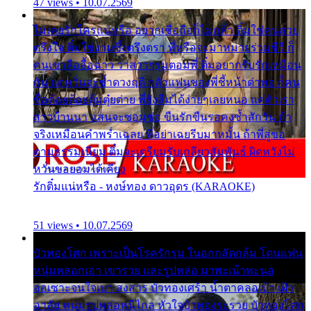
47 views • 10.07.2569
ไม่เคยรักใครแน่หรือ อยากเชื่อถือก็ไม่กล้า ติ๋มใช่คนสวย
ตรึงใจ ติ๋มใช่งามซึ้งตรึงตรา พี่หรือจะมาหมายร่วมชีวี ก็
คนเขาลืออื้อฉาว ว่าสาวๆรุมตอมพี่ ติ๋มอยากรับรักเหมือน
กัน แต่หวั่นจะช้ำดวงฤดี กลัวแฟนของพี่ชี้หน้าด่าทอ ก็คน
ชื่อต๋อยต้อยตุ้มตุ๋ยต่าย พี่ยังลืมได้ง่ายๆเลยหนอ แค่ตัวเรา
สาวบ้านนา แสนจะซอมซ่อ ขืนรักขืนรอคงช้ำสักวัน ถ้า
จริงเหมือนคำพร่ำเฉลย พี่อย่าเฉยรีบมาหมั้น ถ้าพี่สู่ขอ
ตามธรรมเนียม ติ๋มจะเตรียมรับเกลียวสัมพันธ์ ผิดหวังไม่
หวั่นขอยอมได้เคียง
รักติ๋มแน่หรือ - หงษ์ทอง ดาวอุดร (KARAOKE)
51 views • 10.07.2569
บัวทองโศก เพราะเป็นโรครักรุม ในอกกลัดกลุ้ม โดนแฟน
หนุ่มหลอกเอา เขารวย และรูปหล่อ มาพะเน้าพะนอ
ออเซาะจนใจเบา สงสาร บัวทองเศร้า น้ำตาคลอเบ้า เฝ้า
อาลัย หนุ่มรูปหล่อหนีไกล หัวใจบัวทองระรวย บัวทองโศก