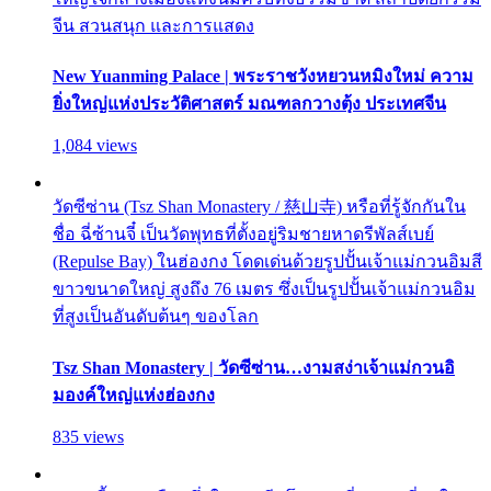
จีน สวนสนุก และการแสดง
New Yuanming Palace | พระราชวังหยวนหมิงใหม่ ความ
ยิ่งใหญ่แห่งประวัติศาสตร์ มณฑลกวางตุ้ง ประเทศจีน
1,084 views
วัดซีซ่าน (Tsz Shan Monastery / 慈山寺) หรือที่รู้จักกันใน
ชื่อ ฉี่ซ้านจี๋ เป็นวัดพุทธที่ตั้งอยู่ริมชายหาดรีพัลส์เบย์
(Repulse Bay) ในฮ่องกง โดดเด่นด้วยรูปปั้นเจ้าแม่กวนอิมสี
ขาวขนาดใหญ่ สูงถึง 76 เมตร ซึ่งเป็นรูปปั้นเจ้าแม่กวนอิม
ที่สูงเป็นอันดับต้นๆ ของโลก
Tsz Shan Monastery | วัดซีซ่าน…งามสง่าเจ้าแม่กวนอิ
มองค์ใหญ่แห่งฮ่องกง
835 views