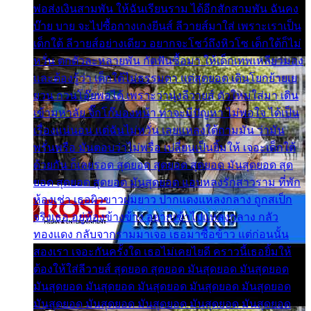
พ่อส่งเงินสามพัน ให้ฉันเรียนราม ได้อีกสักสามพัน ฉันคง
บ๊าย บาย จะไปซื้อกางเกงยีนส์ ลีวายส์มาใส่ เพราะเราเป็น
เด็กใต้ ลีวายส์อย่างเดียว อยากจะโชว์ถึงหิวโซ เด็กใต้ก็ไม่
หวั่น ตกตัวละหลายพัน กัดฟันซื้อมา ให้เด็กเทพเหลียวมอง
และต้องรู้ว่า เด็กใต้ไม่ธรรมดา แต่สุดยอด เดินโยกย้ายเย
ยวน กวนโอ๊ยพอได้ เพราะว่านุ่งลีวายส์ ตัวใหม่ใส่มา เดิน
เข้ามหาลัย จิ๊กโก๊มองหน้า ท่าจะมีปัญหา ไม่พอใจ ได้เป็น
เรื่องแน่นอน แต่ฉันไม่หวั่น เลยแหลงใต้ถามมัน ว่ามัน
พรั่นพรือ มันตอบว่าไม่พรื่อ เปลี่ยนเป็นยิ้มให้ เจอะเด็กใต้
ด้วยกัน ก็เลยรอด สุดยอด สุดยอด สุดยอด มันสุดยอด สุด
ยอด สุดยอด สุดยอด มันสุดยอด แอบหลงรักสาวราม ที่พัก
ห้องเช่า เธอผิวขาวผมยาว ปากแดงแหลงกลาง ถูกสเป็ก
จริงเธอ อยู่ห้องข้างข้าง อยากเข้าไปแหลงกลาง กลัว
ทองแดง กลับจากรามมาเจอ เธอมาซื้อข้าว แต่ก่อนนั้น
สองเรา เจอะกันครั้งใด เธอไม่เคยไยดี คราวนี้เธอยิ้มให้
ต้องให้ใส่ลีวายส์ สุดยอด สุดยอด มันสุดยอด มันสุดยอด
มันสุดยอด มันสุดยอด มันสุดยอด มันสุดยอด มันสุดยอด
มันสุดยอด มันสุดยอด มันสุดยอด มันสุดยอด มันสุดยอด