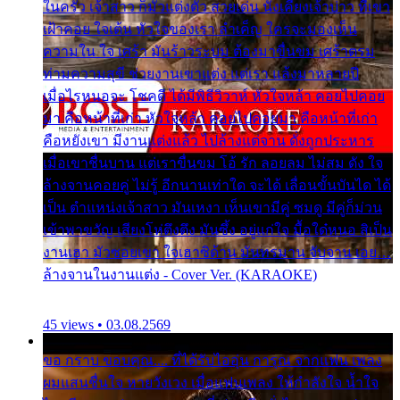
ในครัว เจ้าสาว ก็มัวแต่งตัว สวยเด่น นั่งเคียงเจ้าบ่าว ที่เขา
เฝ้าคอย ใจเต้น หัวใจของเรา ลำเค็ญ ใครจะมองเห็น
ความใน ใจ เศร้า มันร้าวระบม ต้องมาขื่นขม เศร้าตรม
ท่ามความสุขี ช่วยงานเขาแต่ง แต่เรา แล้งมาหลายปี
เมื่อไรหนอจะ โชคดี ได้มีพิธีวิวาห์ หัวใจหล้า คอยไปคอย
มา คือหน้าที่เก่า หัวใจหล้า คอยไปคอยมา คือหน้าที่เก่า
คือหยังเขา มีงานแต่งแล้ว ไปล้างแต่จาน ดั่งถูกประหาร
เมื่อเขาชื่นบาน แต่เราขื่นขม โอ้ รัก ลอยลม ไม่สม ดัง ใจ
ล้างจานคอยคู่ ไม่รู้ อีกนานเท่าใด จะได้ เลื่อนขั้นบันได ได้
เป็น ตำแหน่งเจ้าสาว มันเหงา เห็นเขามีคู่ ซมดู มีคู่ก็ม่วน
เข้าพาขวัญ เสียงโห่ตึงตึง มันซึ้ง อยู่แก่ใจ มื้อใด๋หนอ สิเป็น
งานเฮา มัวซอยเขา ใจเฮาซิด้าน มันทรมาน จับจาน เอย…
ล้างจานในงานแต่ง - Cover Ver. (KARAOKE)
45 views • 03.08.2569
ขอ กราบ ขอบคุณ.... ที่ได้รับไออุ่น การุณ จากแฟน เพลง
ผมแสนชื่นใจ หายวังเวง เมื่อแฟนเพลง ให้กำลังใจ น้ำใจ