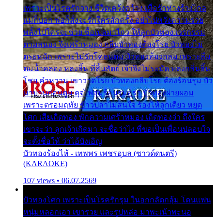
เพราะเป็นโรครักจาง ชีวิตเคว้งคว้าง เมื่อรักห่างร้างไกล
แม่ก็บอก พ่อก็สั่งจะรักใครสักครั้ง อย่าไปหวังความรวย
พลั้งไปใครจะช่วย ซื้อเปลมาไกว ให้ลูกบัวทอง เวรกรรม
ตามสนอง จึงเศร้าหมอง กลีบบัวทองต้องโรย บัวทองไม่
ตระหนัก เพราะไม่รักโคลนตม บัวทองท้องกลม เพราะลืม
ตมน้ำคลอง หลงลิ้น ที่สิ้นสัตย์ เจ้าจึงไม่ระมัด หลงกลิ่นลิ้น
โชย คำหวาน เขาวาดโรย บัวทองกลีบโรย ต้องร้อนรุม บัว
มาบานก่อนตูม ดุจไฟสุมร้อนรุมอุรา บัวทองผ่ายผอม
เพราะตรอมฤทัย ข้าวปลาไม่สนใจ ร้องไห้ลูกเดียว หยุด
โศก เสียเถิดทอง พักความเศร้าหมอง เถิดทองจ๋า ถึงใคร
เขาจะว่า ลูกเจ้าเกิดมา จะชื่อว่าไง พี่ขอเป็นเพื่อนปลอบใจ
จะตั้งชื่อให้ ว่าไอ้บังเอิญ
บัวทองร้องไห้ - เทพพร เพชรอุบล (ซาวด์ดนตรี)
(KARAOKE)
107 views • 06.07.2569
บัวทองโศก เพราะเป็นโรครักรุม ในอกกลัดกลุ้ม โดนแฟน
หนุ่มหลอกเอา เขารวย และรูปหล่อ มาพะเน้าพะนอ