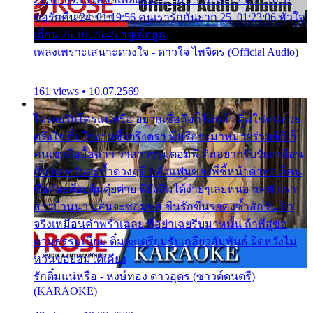
ขอรักคืน 24. 01:19:56 คนเรารักกันยาก 25. 01:23:06 หัวใจ
เถื่อน 26. 01:26:45 อยู่เพื่อลูก
เพลงเพราะเสนาะดวงใจ - ดาวใจ ไพจิตร (Official Audio)
161 views • 10.07.2569
ไม่เคยรักใครแน่หรือ อยากเชื่อถือก็ไม่กล้า ติ๋มใช่คนสวย
ตรึงใจ ติ๋มใช่งามซึ้งตรึงตรา พี่หรือจะมาหมายร่วมชีวี ก็
คนเขาลืออื้อฉาว ว่าสาวๆรุมตอมพี่ ติ๋มอยากรับรักเหมือน
กัน แต่หวั่นจะช้ำดวงฤดี กลัวแฟนของพี่ชี้หน้าด่าทอ ก็คน
ชื่อต๋อยต้อยตุ้มตุ๋ยต่าย พี่ยังลืมได้ง่ายๆเลยหนอ แค่ตัวเรา
สาวบ้านนา แสนจะซอมซ่อ ขืนรักขืนรอคงช้ำสักวัน ถ้า
จริงเหมือนคำพร่ำเฉลย พี่อย่าเฉยรีบมาหมั้น ถ้าพี่สู่ขอ
ตามธรรมเนียม ติ๋มจะเตรียมรับเกลียวสัมพันธ์ ผิดหวังไม่
หวั่นขอยอมได้เคียง
รักติ๋มแน่หรือ - หงษ์ทอง ดาวอุดร (ซาวด์ดนตรี)
(KARAOKE)