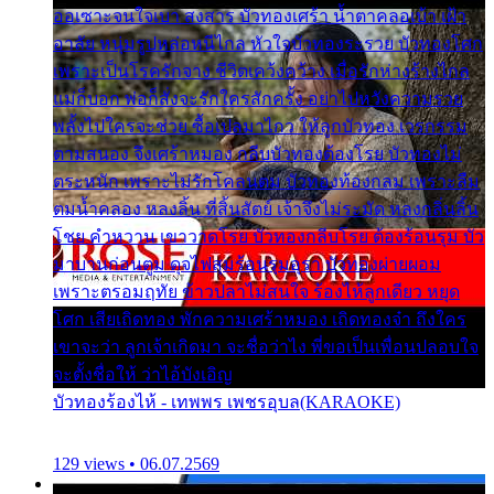
ออเซาะจนใจเบา สงสาร บัวทองเศร้า น้ำตาคลอเบ้า เฝ้า
อาลัย หนุ่มรูปหล่อหนีไกล หัวใจบัวทองระรวย บัวทองโศก
เพราะเป็นโรครักจาง ชีวิตเคว้งคว้าง เมื่อรักห่างร้างไกล
แม่ก็บอก พ่อก็สั่งจะรักใครสักครั้ง อย่าไปหวังความรวย
พลั้งไปใครจะช่วย ซื้อเปลมาไกว ให้ลูกบัวทอง เวรกรรม
ตามสนอง จึงเศร้าหมอง กลีบบัวทองต้องโรย บัวทองไม่
ตระหนัก เพราะไม่รักโคลนตม บัวทองท้องกลม เพราะลืม
ตมน้ำคลอง หลงลิ้น ที่สิ้นสัตย์ เจ้าจึงไม่ระมัด หลงกลิ่นลิ้น
โชย คำหวาน เขาวาดโรย บัวทองกลีบโรย ต้องร้อนรุม บัว
มาบานก่อนตูม ดุจไฟสุมร้อนรุมอุรา บัวทองผ่ายผอม
เพราะตรอมฤทัย ข้าวปลาไม่สนใจ ร้องไห้ลูกเดียว หยุด
โศก เสียเถิดทอง พักความเศร้าหมอง เถิดทองจ๋า ถึงใคร
เขาจะว่า ลูกเจ้าเกิดมา จะชื่อว่าไง พี่ขอเป็นเพื่อนปลอบใจ
จะตั้งชื่อให้ ว่าไอ้บังเอิญ
บัวทองร้องไห้ - เทพพร เพชรอุบล(KARAOKE)
129 views • 06.07.2569