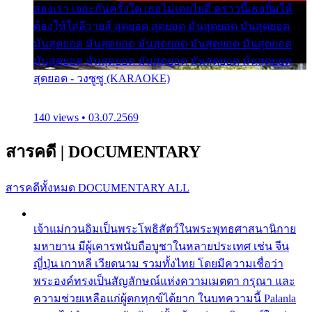
สองเรา เจอะกันครั้งใด เธอไม่เคยไยดี คราวนี้เธอยิ้มให้
ต้องให้ใส่ลีวายส์ สุดยอด สุดยอด มันสุดยอด มันสุดยอด
มันสุดยอด มันสุดยอด มันสุดยอด มันสุดยอด มันสุดยอด
มันสุดยอด มันสุดยอด มันสุดยอด มันสุดยอด มันสุดยอด
สุดยอด - วงซูซู (KARAOKE)
140 views • 03.07.2569
สารคดี
|
DOCUMENTARY
สารคดีทั้งหมด
DOCUMENTARY ALL
เจ้าแม่กวนอิมเป็นพระโพธิสัตว์ในพระพุทธศาสนานิกาย
มหายาน มีผู้เคารพนับถือบูชาในหลายประเทศ เช่น จีน
ญี่ปุ่น เกาหลี เวียดนาม รวมทั้งไทย โดยมีความเชื่อว่า
พระองค์ทรงเป็นสัญลักษณ์แห่งความเมตตา กรุณา และ
ความช่วยเหลือแก่ผู้ตกทุกข์ได้ยาก ในบทความนี้ Palanla