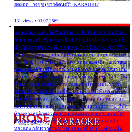
สุดยอด - วงซูซู (ซาวด์ดนตรี) (KARAOKE)
131 views • 03.07.2569
พ่อส่งเงินสามพัน ให้ฉันเรียนราม ได้อีกสักสามพัน ฉันคง
บ๊าย บาย จะไปซื้อกางเกงยีนส์ ลีวายส์มาใส่ เพราะเราเป็น
เด็กใต้ ลีวายส์อย่างเดียว อยากจะโชว์ถึงหิวโซ เด็กใต้ก็ไม่
หวั่น ตกตัวละหลายพัน กัดฟันซื้อมา ให้เด็กเทพเหลียวมอง
และต้องรู้ว่า เด็กใต้ไม่ธรรมดา แต่สุดยอด เดินโยกย้ายเย
ยวน กวนโอ๊ยพอได้ เพราะว่านุ่งลีวายส์ ตัวใหม่ใส่มา เดิน
เข้ามหาลัย จิ๊กโก๊มองหน้า ท่าจะมีปัญหา ไม่พอใจ ได้เป็น
เรื่องแน่นอน แต่ฉันไม่หวั่น เลยแหลงใต้ถามมัน ว่ามัน
พรั่นพรือ มันตอบว่าไม่พรื่อ เปลี่ยนเป็นยิ้มให้ เจอะเด็กใต้
ด้วยกัน ก็เลยรอด สุดยอด สุดยอด สุดยอด มันสุดยอด สุด
ยอด สุดยอด สุดยอด มันสุดยอด แอบหลงรักสาวราม ที่พัก
ห้องเช่า เธอผิวขาวผมยาว ปากแดงแหลงกลาง ถูกสเป็ก
จริงเธอ อยู่ห้องข้างข้าง อยากเข้าไปแหลงกลาง กลัว
ทองแดง กลับจากรามมาเจอ เธอมาซื้อข้าว แต่ก่อนนั้น