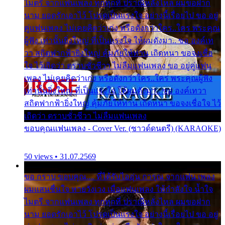
ไมตรี จากแฟนเพลง ทุกทุกที่ ปราณีหลั่งไหล ผมขอฝาก
นาม ยอดรักเอาไว้ โปรดเป็นแรงใจ อย่างนี้เรื่อยไป ขอ อยู่
คู่แฟนเพลง ไม่เคยคิดว่าเก่ง หรือดังกว่าใคร..ใคร พระคุณ
ผู้ฟัง เท่านั้นยิ่งใหญ่ ที่เป็นแรงใจ ให้ผมดังมา.. ขอ องค์เท
วา สถิตฟากฟ้ายิ่งใหญ่ คุ้มภัยให้ท่าน เถิดหนา ขอจงเชื่อ
ใจ ไว้เถิดว่า ตราบชั่วชีวา ไม่ลืมแฟนเพลง ขอ อยู่คู่แฟน
เพลง ไม่เคยคิดว่าเก่ง หรือดังกว่าใคร..ใคร พระคุณผู้ฟัง
เท่านั้นยิ่งใหญ่ ที่เป็นแรงใจ ให้ผมดังมา.. ขอ องค์เทวา
สถิตฟากฟ้ายิ่งใหญ่ คุ้มภัยให้ท่าน เถิดหนา ขอจงเชื่อใจ ไว้
เถิดว่า ตราบชั่วชีวา ไม่ลืมแฟนเพลง
ขอบคุณแฟนเพลง - Cover Ver. (ซาวด์ดนตรี) (KARAOKE)
50 views • 31.07.2569
ขอ กราบ ขอบคุณ.... ที่ได้รับไออุ่น การุณ จากแฟน เพลง
ผมแสนชื่นใจ หายวังเวง เมื่อแฟนเพลง ให้กำลังใจ น้ำใจ
ไมตรี จากแฟนเพลง ทุกทุกที่ ปราณีหลั่งไหล ผมขอฝาก
นาม ยอดรักเอาไว้ โปรดเป็นแรงใจ อย่างนี้เรื่อยไป ขอ อยู่