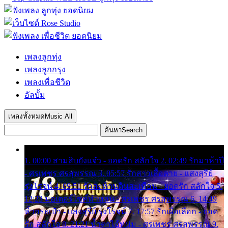
เพลงลูกทุ่ง
เพลงลูกกรุง
เพลงเพื่อชีวิต
อัลบั้ม
เพลงทั้งหมด
Music All
ค้นหา
Search
1. 00:00 สามสิบยังแจ๋ว - ยอดรัก สลักใจ 2. 02:49 รักมาห้าปี
- ศรเพชร ศรสุพรรณ 3. 05:57 รักสาวเสื้อลาย - แสงสุรีย์
รุ่งโรจน์ 4. 09:51 รักสะท้านดินสะเทือน - ยอดรัก สลักใจ 5.
12:23 มอเตอร์ไซค์ทำหล่น - ศรเพชร ศรสุพรรณ 6. 14:49
หิ้วกระเป๋า - แสงสุรีย์ รุ่งโรจน์ 7. 17:57 รักเผื่อเลือก - ยอด
รัก สลักใจ 8. 21:21 น้ำตาไอ้หนุ่ม - ศรเพชร ศรสุพรรณ 9.