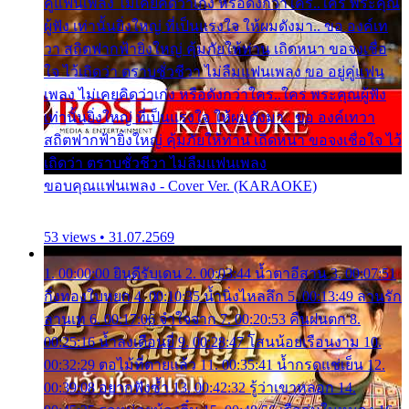
คู่แฟนเพลง ไม่เคยคิดว่าเก่ง หรือดังกว่าใคร..ใคร พระคุณ
ผู้ฟัง เท่านั้นยิ่งใหญ่ ที่เป็นแรงใจ ให้ผมดังมา.. ขอ องค์เท
วา สถิตฟากฟ้ายิ่งใหญ่ คุ้มภัยให้ท่าน เถิดหนา ขอจงเชื่อ
ใจ ไว้เถิดว่า ตราบชั่วชีวา ไม่ลืมแฟนเพลง ขอ อยู่คู่แฟน
เพลง ไม่เคยคิดว่าเก่ง หรือดังกว่าใคร..ใคร พระคุณผู้ฟัง
เท่านั้นยิ่งใหญ่ ที่เป็นแรงใจ ให้ผมดังมา.. ขอ องค์เทวา
สถิตฟากฟ้ายิ่งใหญ่ คุ้มภัยให้ท่าน เถิดหนา ขอจงเชื่อใจ ไว้
เถิดว่า ตราบชั่วชีวา ไม่ลืมแฟนเพลง
ขอบคุณแฟนเพลง - Cover Ver. (KARAOKE)
53 views • 31.07.2569
1. 00:00:00 ยินดีรับเดน 2. 00:03:44 น้ำตาอีสาน 3. 00:07:51
กิ่งทองใบหยก 4. 00:10:35 น้ำนิ่งไหลลึก 5. 00:13:49 ลานรัก
ลานเท 6. 00:17:06 จำใจจาก 7. 00:20:53 คืนฝนตก 8.
00:25:16 น้ำลงเดือนยี่ 9. 00:28:47 โสนน้อยเรือนงาม 10.
00:32:29 ตอไม้ที่ตายแล้ว 11. 00:35:41 น้ำกรดแช่เย็น 12.
00:39:08 อยากฟังซ้ำ 13. 00:42:32 รู้ว่าเขาหลอก 14.