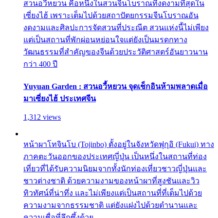
สวนอวี้หยวน คือหนึ่งในสวนจีนโบราณที่งดงามที่สุดใน
เซี่ยงไฮ้ เพราะเต็มไปด้วยสถาปัตยกรรมจีนโบราณอัน
งดงามและศิลปะการจัดสวนที่ประณีต สวนแห่งนี้ไม่เพียง
แต่เป็นสถานที่พักผ่อนหย่อนใจแต่ยังเป็นมรดกทาง
วัฒนธรรมที่สำคัญของจีนด้วยประวัติศาสตร์อันยาวนาน
กว่า 400 ปี
Yuyuan Garden : สวนอวี้หยวน จุดเช็กอินห้ามพลาดเมื่อ
มาเซี่ยงไฮ้ ประเทศจีน
1,312 views
หน้าผาโทจินโบ (Tojinbo) ตั้งอยู่ในจังหวัดฟุกุอิ (Fukui) ทาง
ภาคตะวันออกของประเทศญี่ปุ่น เป็นหนึ่งในสถานที่ท่อง
เที่ยวที่ได้รับความนิยมจากทั้งนักท่องเที่ยวชาวญี่ปุ่นและ
ชาวต่างชาติ ด้วยความงามของหน้าผาที่สูงชันและวิว
ทิวทัศน์ที่น่าทึ่ง และไม่เพียงแต่เป็นสถานที่ที่เต็มไปด้วย
ความงามจากธรรมชาติ แต่ยังแฝงไปด้วยตำนานและ
ความเชื่อที่ลึกซึ้งด้วย