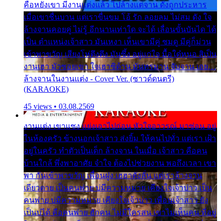
คือหยังเขา มีงานแต่งแล้ว ไปล้างแต่จาน ดั่งถูกประหาร
เมื่อเขาชื่นบาน แต่เราขื่นขม โอ้ รัก ลอยลม ไม่สม ดัง ใจ
ล้างจานคอยคู่ ไม่รู้ อีกนานเท่าใด จะได้ เลื่อนขั้นบันได ได้
เป็น ตำแหน่งเจ้าสาว มันเหงา เห็นเขามีคู่ ซมดู มีคู่ก็ม่วน
เข้าพาขวัญ เสียงโห่ตึงตึง มันซึ้ง อยู่แก่ใจ มื้อใด๋หนอ สิเป็น
งานเฮา มัวซอยเขา ใจเฮาซิด้าน มันทรมาน จับจาน เอย…
ล้างจานในงานแต่ง - Cover Ver. (ซาวด์ดนตรี)
(KARAOKE)
45 views • 03.08.2569
งานแต่ง เขาแซง แย่งเอาไปก่อน หัวใจอาวรณ์ มาซ่อน อยู่
ในห้องครัว ข้างนอกเจ้าสาว ส่งยิ้ม ให้คนไปทั่ว แต่เรา เฝ้า
อยู่ในครัว ทำตัวเป็นเด็ก ล้างจาน ในเมื่อ เจ้าสาว คือคน
บ้านใกล้ พึ่งพาอาศัย จำใจ ต้องไปช่วยงาน พอถึงเวลา เขา
พา กันเข้าพาขวัญ เพื่อนฝูง เฮฮาดังลั่น แต่เราล้างจาน
เดียวดาย เป็นคนพ่าย บ่มีความหมาย เคียงใจเจ้าบ่าว เป็น
คนพ่าย บ่มีความหมาย เคียงใจเจ้าบ่าว เพื่อนเจ้าสาว ยัง
เป็นบ่ได้ คือคนพ่าย ฮักคน ไม่มีใครสน เขาไม่เห็นคน ที่อยู่