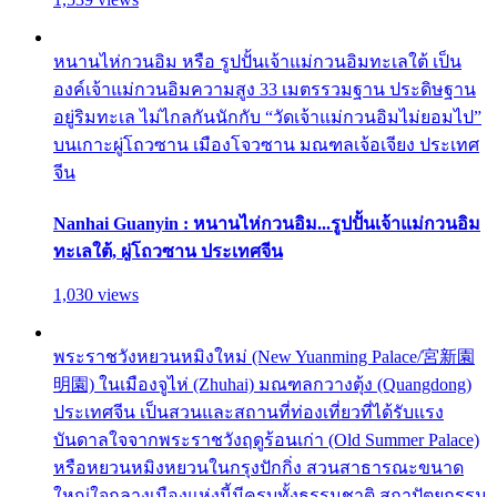
หนานไห่กวนอิม หรือ รูปปั้นเจ้าแม่กวนอิมทะเลใต้ เป็น
องค์เจ้าแม่กวนอิมความสูง 33 เมตรรวมฐาน ประดิษฐาน
อยู่ริมทะเล ไม่ไกลกันนักกับ “วัดเจ้าแม่กวนอิมไม่ยอมไป”
บนเกาะผู่โถวซาน เมืองโจวซาน มณฑลเจ้อเจียง ประเทศ
จีน
Nanhai Guanyin : หนานไห่กวนอิม...รูปปั้นเจ้าแม่กวนอิม
ทะเลใต้, ผู่โถวซาน ประเทศจีน
1,030 views
พระราชวังหยวนหมิงใหม่ (New Yuanming Palace/宮新園
明園) ในเมืองจูไห่ (Zhuhai) มณฑลกวางตุ้ง (Quangdong)
ประเทศจีน เป็นสวนและสถานที่ท่องเที่ยวที่ได้รับแรง
บันดาลใจจากพระราชวังฤดูร้อนเก่า (Old Summer Palace)
หรือหยวนหมิงหยวนในกรุงปักกิ่ง สวนสาธารณะขนาด
ใหญ่ใจกลางเมืองแห่งนี้มีครบทั้งธรรมชาติ สถาปัตยกรรม