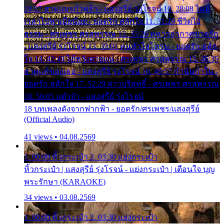
24:27 สามเณรกำพร้า - แสงสุรีย์ รุ่งโรจน์ 10. 28:08 ไม่มี
เวลาไปหาเมียน้อย - ยอดรัก สลักใจ 11. 31:29 ชีวิตไอ้
ธรรม - ศรเพชร ศรสุพรรณ 12. 35:26 ทหารอากาศขาดรัก
- แสงสุรีย์ รุ่งโรจน์ 13. 39:01 คนหัวใจโทรม - ยอดรัก สลัก
ใจ 14. 42:49 ไอ้หวังตายแน่ - ศรเพชร ศรสุพรรณ 15. 46:35
ธาตุแท้ของเธอ - แสงสุรีย์ รุ่งโรจน์ 16. 49:57 กำนันกำใน -
ยอดรัก สลักใจ 17. 52:29 สาวบริสุทธิ์ - ศรเพชร ศรสุพรรณ
18. 56:05 แต๋วจ๋า - แสงสุรีย์ รุ่งโรจน์
18 บทเพลงดังจากฟากฟ้า - ยอดรัก/ศรเพชร/แสงสุรีย์
(Official Audio)
41 views • 04.08.2569
1. 00:00 หิ้วกระเป๋า 2. 03:30 แย่งกระเป๋า
หิ้วกระเป๋า | แสงสุรีย์ รุ่งโรจน์ - แย่งกระเป๋า | เตือนใจ บุญ
พระรักษา (KARAOKE)
34 views • 03.08.2569
1. 00:00 หิ้วกระเป๋า 2. 03:30 แย่งกระเป๋า