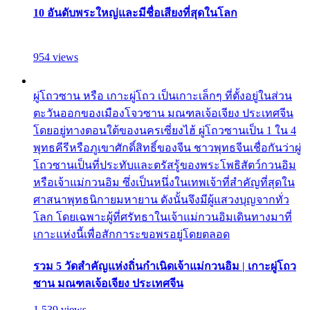
10 อันดับพระใหญ่และมีชื่อเสียงที่สุดในโลก
954 views
ผู่โถวซาน หรือ เกาะผู่โถว เป็นเกาะเล็กๆ ที่ตั้งอยู่ในส่วน
ตะวันออกของเมืองโจวซาน มณฑลเจ้อเจียง ประเทศจีน
โดยอยู่ทางตอนใต้ของนครเซี่ยงไฮ้ ผู่โถวซานเป็น 1 ใน 4
พุทธคีรีหรือภูเขาศักดิ์สิทธิ์ของจีน ชาวพุทธจีนเชื่อกันว่าผู่
โถวซานเป็นที่ประทับและตรัสรู้ของพระโพธิสัตว์กวนอิม
หรือเจ้าแม่กวนอิม ซึ่งเป็นหนึ่งในเทพเจ้าที่สำคัญที่สุดใน
ศาสนาพุทธนิกายมหายาน ดังนั้นจึงมีผู้แสวงบุญจากทั่ว
โลก โดยเฉพาะผู้ที่ศรัทธาในเจ้าแม่กวนอิมเดินทางมาที่
เกาะแห่งนี้เพื่อสักการะขอพรอยู่โดยตลอด
รวม 5 วัดสำคัญแห่งถิ่นกำเนิดเจ้าแม่กวนอิม | เกาะผู่โถว
ซาน มณฑลเจ้อเจียง ประเทศจีน
1,539 views