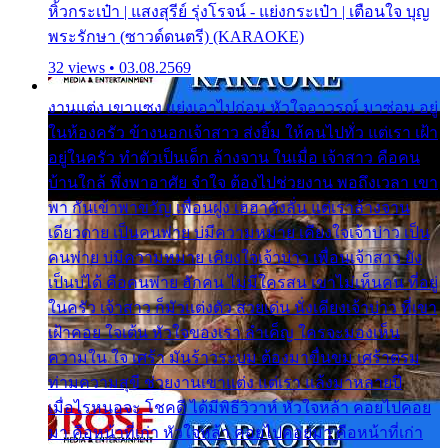
หิ้วกระเป๋า | แสงสุรีย์ รุ่งโรจน์ - แย่งกระเป๋า | เตือนใจ บุญ
พระรักษา (ซาวด์ดนตรี) (KARAOKE)
32 views • 03.08.2569
งานแต่ง เขาแซง แย่งเอาไปก่อน หัวใจอาวรณ์ มาซ่อน อยู่
ในห้องครัว ข้างนอกเจ้าสาว ส่งยิ้ม ให้คนไปทั่ว แต่เรา เฝ้า
อยู่ในครัว ทำตัวเป็นเด็ก ล้างจาน ในเมื่อ เจ้าสาว คือคน
บ้านใกล้ พึ่งพาอาศัย จำใจ ต้องไปช่วยงาน พอถึงเวลา เขา
พา กันเข้าพาขวัญ เพื่อนฝูง เฮฮาดังลั่น แต่เราล้างจาน
เดียวดาย เป็นคนพ่าย บ่มีความหมาย เคียงใจเจ้าบ่าว เป็น
คนพ่าย บ่มีความหมาย เคียงใจเจ้าบ่าว เพื่อนเจ้าสาว ยัง
เป็นบ่ได้ คือคนพ่าย ฮักคน ไม่มีใครสน เขาไม่เห็นคน ที่อยู่
ในครัว เจ้าสาว ก็มัวแต่งตัว สวยเด่น นั่งเคียงเจ้าบ่าว ที่เขา
เฝ้าคอย ใจเต้น หัวใจของเรา ลำเค็ญ ใครจะมองเห็น
ความใน ใจ เศร้า มันร้าวระบม ต้องมาขื่นขม เศร้าตรม
ท่ามความสุขี ช่วยงานเขาแต่ง แต่เรา แล้งมาหลายปี
เมื่อไรหนอจะ โชคดี ได้มีพิธีวิวาห์ หัวใจหล้า คอยไปคอย
มา คือหน้าที่เก่า หัวใจหล้า คอยไปคอยมา คือหน้าที่เก่า