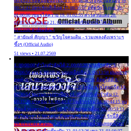
00:45:25 รอหน่อยน้องติ๋ม 15. 00:48:56 เรือล่มในหนอง 16.
00:51:43 บัตรเชิญสีเลือด 17. 00:56:07 อดีตรักโรงทอ 18.
01:00:00 เขมรไล่ควาย 19. 01:02:55 สาวสวนแตง 20.
01:05:51 แอบมอง 21. 01:09:27 พบรักปากน้ำโพ 22.
01:13:06 สายัณห์เมา
" สายัณห์ สัญญา " ขวัญใจคนเดิม - รวมเพลงดังเพราะๆ
ซึ้งๆ (Official Audio)
51 views • 21.07.2569
1. 00:00:00 ทำไมทำฉันได้ 2. 00:03:20 นางฟ้าสลัม 3.
00:06:50 คน 4. 00:10:36 บุญเหลือเกิน 5. 00:13:58 ฝนหยาด
สุดท้าย 6. 00:17:30 ยาใจยาจก 7. 00:20:30 คิดดูให้ดี 8.
00:24:21 ลบรอยแผลรัก 9. 00:27:35 เหมือนใจโดนกรีด 10.
00:30:54 ขบวนการเปาเปียว 11. 00:34:05 คำรำพัน 12.
00:37:20 ปาหนัน 13. 00:40:37 ใจเจ้ากรรม 14. 00:44:15 จูบ
ฉันแล้วจงตายเสีย 15. 00:47:24 ขอสูมาเต๊อะ 16. 00:51:11
คนใจมาร 17. 00:54:50 คืนทรมาน 18. 00:58:25 รักนี้สีดำ
19. 01:01:44 ส่วนเกิน 20. 01:05:42 หยาดน้ำฝนหยดน้ำตา
21. 01:09:13 เหลือเพียงฝัน 22. 01:13:26 เขา 23. 01:16:37