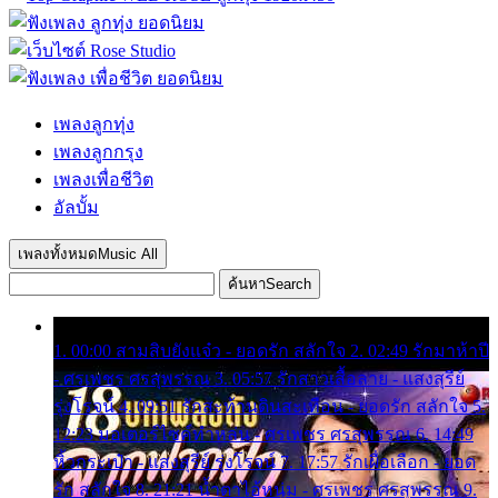
เพลงลูกทุ่ง
เพลงลูกกรุง
เพลงเพื่อชีวิต
อัลบั้ม
เพลงทั้งหมด
Music All
ค้นหา
Search
1. 00:00 สามสิบยังแจ๋ว - ยอดรัก สลักใจ 2. 02:49 รักมาห้าปี
- ศรเพชร ศรสุพรรณ 3. 05:57 รักสาวเสื้อลาย - แสงสุรีย์
รุ่งโรจน์ 4. 09:51 รักสะท้านดินสะเทือน - ยอดรัก สลักใจ 5.
12:23 มอเตอร์ไซค์ทำหล่น - ศรเพชร ศรสุพรรณ 6. 14:49
หิ้วกระเป๋า - แสงสุรีย์ รุ่งโรจน์ 7. 17:57 รักเผื่อเลือก - ยอด
รัก สลักใจ 8. 21:21 น้ำตาไอ้หนุ่ม - ศรเพชร ศรสุพรรณ 9.