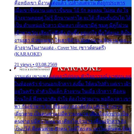
คือหยังเขา มีงานแต่งแล้ว ไปล้างแต่จาน ดั่งถูกประหาร
เมื่อเขาชื่นบาน แต่เราขื่นขม โอ้ รัก ลอยลม ไม่สม ดัง ใจ
ล้างจานคอยคู่ ไม่รู้ อีกนานเท่าใด จะได้ เลื่อนขั้นบันได ได้
เป็น ตำแหน่งเจ้าสาว มันเหงา เห็นเขามีคู่ ซมดู มีคู่ก็ม่วน
เข้าพาขวัญ เสียงโห่ตึงตึง มันซึ้ง อยู่แก่ใจ มื้อใด๋หนอ สิเป็น
งานเฮา มัวซอยเขา ใจเฮาซิด้าน มันทรมาน จับจาน เอย…
ล้างจานในงานแต่ง - Cover Ver. (ซาวด์ดนตรี)
(KARAOKE)
21 views • 03.08.2569
งานแต่ง เขาแซง แย่งเอาไปก่อน หัวใจอาวรณ์ มาซ่อน อยู่
ในห้องครัว ข้างนอกเจ้าสาว ส่งยิ้ม ให้คนไปทั่ว แต่เรา เฝ้า
อยู่ในครัว ทำตัวเป็นเด็ก ล้างจาน ในเมื่อ เจ้าสาว คือคน
บ้านใกล้ พึ่งพาอาศัย จำใจ ต้องไปช่วยงาน พอถึงเวลา เขา
พา กันเข้าพาขวัญ เพื่อนฝูง เฮฮาดังลั่น แต่เราล้างจาน
เดียวดาย เป็นคนพ่าย บ่มีความหมาย เคียงใจเจ้าบ่าว เป็น
คนพ่าย บ่มีความหมาย เคียงใจเจ้าบ่าว เพื่อนเจ้าสาว ยัง
เป็นบ่ได้ คือคนพ่าย ฮักคน ไม่มีใครสน เขาไม่เห็นคน ที่อยู่