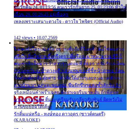
ขอรักคืน 24. 01:19:56 คนเรารักกันยาก 25. 01:23:06 หัวใจ
เถื่อน 26. 01:26:45 อยู่เพื่อลูก
เพลงเพราะเสนาะดวงใจ - ดาวใจ ไพจิตร (Official Audio)
142 views • 10.07.2569
ไม่เคยรักใครแน่หรือ อยากเชื่อถือก็ไม่กล้า ติ๋มใช่คนสวย
ตรึงใจ ติ๋มใช่งามซึ้งตรึงตรา พี่หรือจะมาหมายร่วมชีวี ก็
คนเขาลืออื้อฉาว ว่าสาวๆรุมตอมพี่ ติ๋มอยากรับรักเหมือน
กัน แต่หวั่นจะช้ำดวงฤดี กลัวแฟนของพี่ชี้หน้าด่าทอ ก็คน
ชื่อต๋อยต้อยตุ้มตุ๋ยต่าย พี่ยังลืมได้ง่ายๆเลยหนอ แค่ตัวเรา
สาวบ้านนา แสนจะซอมซ่อ ขืนรักขืนรอคงช้ำสักวัน ถ้า
จริงเหมือนคำพร่ำเฉลย พี่อย่าเฉยรีบมาหมั้น ถ้าพี่สู่ขอ
ตามธรรมเนียม ติ๋มจะเตรียมรับเกลียวสัมพันธ์ ผิดหวังไม่
หวั่นขอยอมได้เคียง
รักติ๋มแน่หรือ - หงษ์ทอง ดาวอุดร (ซาวด์ดนตรี)
(KARAOKE)