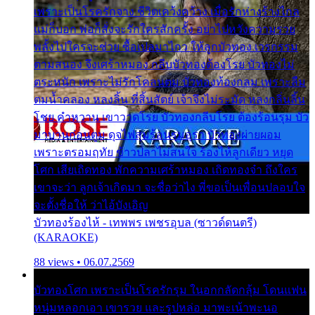
เพราะเป็นโรครักจาง ชีวิตเคว้งคว้าง เมื่อรักห่างร้างไกล
แม่ก็บอก พ่อก็สั่งจะรักใครสักครั้ง อย่าไปหวังความรวย
พลั้งไปใครจะช่วย ซื้อเปลมาไกว ให้ลูกบัวทอง เวรกรรม
ตามสนอง จึงเศร้าหมอง กลีบบัวทองต้องโรย บัวทองไม่
ตระหนัก เพราะไม่รักโคลนตม บัวทองท้องกลม เพราะลืม
ตมน้ำคลอง หลงลิ้น ที่สิ้นสัตย์ เจ้าจึงไม่ระมัด หลงกลิ่นลิ้น
โชย คำหวาน เขาวาดโรย บัวทองกลีบโรย ต้องร้อนรุม บัว
มาบานก่อนตูม ดุจไฟสุมร้อนรุมอุรา บัวทองผ่ายผอม
เพราะตรอมฤทัย ข้าวปลาไม่สนใจ ร้องไห้ลูกเดียว หยุด
โศก เสียเถิดทอง พักความเศร้าหมอง เถิดทองจ๋า ถึงใคร
เขาจะว่า ลูกเจ้าเกิดมา จะชื่อว่าไง พี่ขอเป็นเพื่อนปลอบใจ
จะตั้งชื่อให้ ว่าไอ้บังเอิญ
บัวทองร้องไห้ - เทพพร เพชรอุบล (ซาวด์ดนตรี)
(KARAOKE)
88 views • 06.07.2569
บัวทองโศก เพราะเป็นโรครักรุม ในอกกลัดกลุ้ม โดนแฟน
หนุ่มหลอกเอา เขารวย และรูปหล่อ มาพะเน้าพะนอ