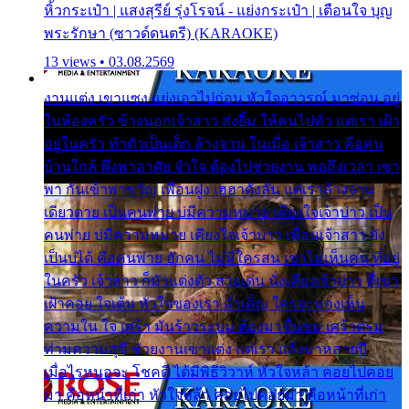
หิ้วกระเป๋า | แสงสุรีย์ รุ่งโรจน์ - แย่งกระเป๋า | เตือนใจ บุญ
พระรักษา (ซาวด์ดนตรี) (KARAOKE)
13 views • 03.08.2569
งานแต่ง เขาแซง แย่งเอาไปก่อน หัวใจอาวรณ์ มาซ่อน อยู่
ในห้องครัว ข้างนอกเจ้าสาว ส่งยิ้ม ให้คนไปทั่ว แต่เรา เฝ้า
อยู่ในครัว ทำตัวเป็นเด็ก ล้างจาน ในเมื่อ เจ้าสาว คือคน
บ้านใกล้ พึ่งพาอาศัย จำใจ ต้องไปช่วยงาน พอถึงเวลา เขา
พา กันเข้าพาขวัญ เพื่อนฝูง เฮฮาดังลั่น แต่เราล้างจาน
เดียวดาย เป็นคนพ่าย บ่มีความหมาย เคียงใจเจ้าบ่าว เป็น
คนพ่าย บ่มีความหมาย เคียงใจเจ้าบ่าว เพื่อนเจ้าสาว ยัง
เป็นบ่ได้ คือคนพ่าย ฮักคน ไม่มีใครสน เขาไม่เห็นคน ที่อยู่
ในครัว เจ้าสาว ก็มัวแต่งตัว สวยเด่น นั่งเคียงเจ้าบ่าว ที่เขา
เฝ้าคอย ใจเต้น หัวใจของเรา ลำเค็ญ ใครจะมองเห็น
ความใน ใจ เศร้า มันร้าวระบม ต้องมาขื่นขม เศร้าตรม
ท่ามความสุขี ช่วยงานเขาแต่ง แต่เรา แล้งมาหลายปี
เมื่อไรหนอจะ โชคดี ได้มีพิธีวิวาห์ หัวใจหล้า คอยไปคอย
มา คือหน้าที่เก่า หัวใจหล้า คอยไปคอยมา คือหน้าที่เก่า