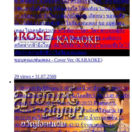
คู่แฟนเพลง ไม่เคยคิดว่าเก่ง หรือดังกว่าใคร..ใคร พระคุณ
ผู้ฟัง เท่านั้นยิ่งใหญ่ ที่เป็นแรงใจ ให้ผมดังมา.. ขอ องค์เท
วา สถิตฟากฟ้ายิ่งใหญ่ คุ้มภัยให้ท่าน เถิดหนา ขอจงเชื่อ
ใจ ไว้เถิดว่า ตราบชั่วชีวา ไม่ลืมแฟนเพลง ขอ อยู่คู่แฟน
เพลง ไม่เคยคิดว่าเก่ง หรือดังกว่าใคร..ใคร พระคุณผู้ฟัง
เท่านั้นยิ่งใหญ่ ที่เป็นแรงใจ ให้ผมดังมา.. ขอ องค์เทวา
สถิตฟากฟ้ายิ่งใหญ่ คุ้มภัยให้ท่าน เถิดหนา ขอจงเชื่อใจ ไว้
เถิดว่า ตราบชั่วชีวา ไม่ลืมแฟนเพลง
ขอบคุณแฟนเพลง - Cover Ver. (KARAOKE)
29 views • 31.07.2569
1. 00:00:00 ยินดีรับเดน 2. 00:03:44 น้ำตาอีสาน 3. 00:07:51
กิ่งทองใบหยก 4. 00:10:35 น้ำนิ่งไหลลึก 5. 00:13:49 ลานรัก
ลานเท 6. 00:17:06 จำใจจาก 7. 00:20:53 คืนฝนตก 8.
00:25:16 น้ำลงเดือนยี่ 9. 00:28:47 โสนน้อยเรือนงาม 10.
00:32:29 ตอไม้ที่ตายแล้ว 11. 00:35:41 น้ำกรดแช่เย็น 12.
00:39:08 อยากฟังซ้ำ 13. 00:42:32 รู้ว่าเขาหลอก 14.