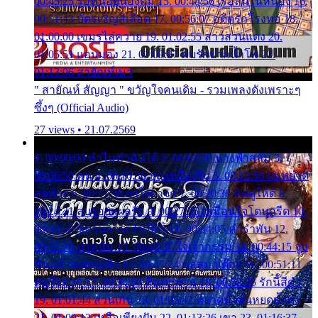
00:45:25 รอหน่อยน้องติ๋ม 15. 00:48:56 เรือล่มในหนอง 16.
00:51:43 บัตรเชิญสีเลือด 17. 00:56:07 อดีตรักโรงทอ 18.
01:00:00 เขมรไล่ควาย 19. 01:02:55 สาวสวนแตง 20.
01:05:51 แอบมอง 21. 01:09:27 พบรักปากน้ำโพ 22.
01:13:06 สายัณห์เมา
" สายัณห์ สัญญา " ขวัญใจคนเดิม - รวมเพลงดังเพราะๆ
ซึ้งๆ (Official Audio)
27 views • 21.07.2569
1. 00:00:00 ทำไมทำฉันได้ 2. 00:03:20 นางฟ้าสลัม 3.
00:06:50 คน 4. 00:10:36 บุญเหลือเกิน 5. 00:13:58 ฝนหยาด
สุดท้าย 6. 00:17:30 ยาใจยาจก 7. 00:20:30 คิดดูให้ดี 8.
00:24:21 ลบรอยแผลรัก 9. 00:27:35 เหมือนใจโดนกรีด 10.
00:30:54 ขบวนการเปาเปียว 11. 00:34:05 คำรำพัน 12.
00:37:20 ปาหนัน 13. 00:40:37 ใจเจ้ากรรม 14. 00:44:15 จูบ
ฉันแล้วจงตายเสีย 15. 00:47:24 ขอสูมาเต๊อะ 16. 00:51:11
คนใจมาร 17. 00:54:50 คืนทรมาน 18. 00:58:25 รักนี้สีดำ
19. 01:01:44 ส่วนเกิน 20. 01:05:42 หยาดน้ำฝนหยดน้ำตา
21. 01:09:13 เหลือเพียงฝัน 22. 01:13:26 เขา 23. 01:16:37