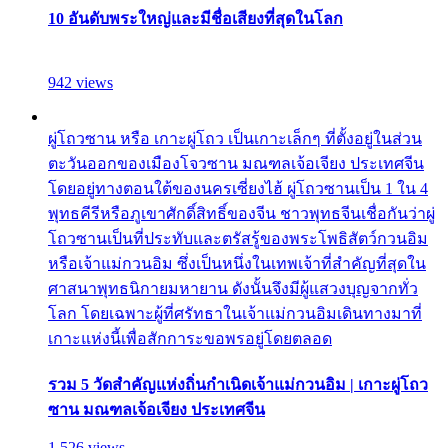
10 อันดับพระใหญ่และมีชื่อเสียงที่สุดในโลก
942 views
ผู่โถวซาน หรือ เกาะผู่โถว เป็นเกาะเล็กๆ ที่ตั้งอยู่ในส่วน
ตะวันออกของเมืองโจวซาน มณฑลเจ้อเจียง ประเทศจีน
โดยอยู่ทางตอนใต้ของนครเซี่ยงไฮ้ ผู่โถวซานเป็น 1 ใน 4
พุทธคีรีหรือภูเขาศักดิ์สิทธิ์ของจีน ชาวพุทธจีนเชื่อกันว่าผู่
โถวซานเป็นที่ประทับและตรัสรู้ของพระโพธิสัตว์กวนอิม
หรือเจ้าแม่กวนอิม ซึ่งเป็นหนึ่งในเทพเจ้าที่สำคัญที่สุดใน
ศาสนาพุทธนิกายมหายาน ดังนั้นจึงมีผู้แสวงบุญจากทั่ว
โลก โดยเฉพาะผู้ที่ศรัทธาในเจ้าแม่กวนอิมเดินทางมาที่
เกาะแห่งนี้เพื่อสักการะขอพรอยู่โดยตลอด
รวม 5 วัดสำคัญแห่งถิ่นกำเนิดเจ้าแม่กวนอิม | เกาะผู่โถว
ซาน มณฑลเจ้อเจียง ประเทศจีน
1,526 views