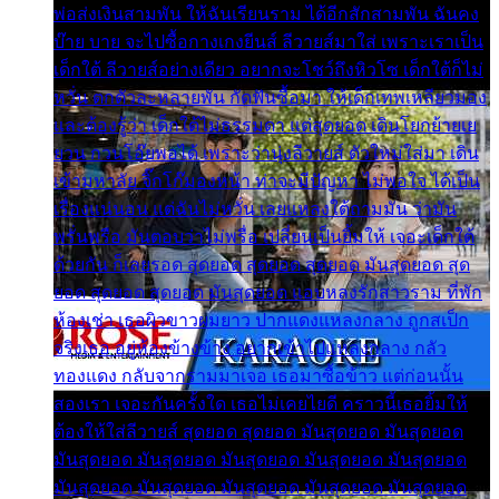
พ่อส่งเงินสามพัน ให้ฉันเรียนราม ได้อีกสักสามพัน ฉันคง
บ๊าย บาย จะไปซื้อกางเกงยีนส์ ลีวายส์มาใส่ เพราะเราเป็น
เด็กใต้ ลีวายส์อย่างเดียว อยากจะโชว์ถึงหิวโซ เด็กใต้ก็ไม่
หวั่น ตกตัวละหลายพัน กัดฟันซื้อมา ให้เด็กเทพเหลียวมอง
และต้องรู้ว่า เด็กใต้ไม่ธรรมดา แต่สุดยอด เดินโยกย้ายเย
ยวน กวนโอ๊ยพอได้ เพราะว่านุ่งลีวายส์ ตัวใหม่ใส่มา เดิน
เข้ามหาลัย จิ๊กโก๊มองหน้า ท่าจะมีปัญหา ไม่พอใจ ได้เป็น
เรื่องแน่นอน แต่ฉันไม่หวั่น เลยแหลงใต้ถามมัน ว่ามัน
พรั่นพรือ มันตอบว่าไม่พรื่อ เปลี่ยนเป็นยิ้มให้ เจอะเด็กใต้
ด้วยกัน ก็เลยรอด สุดยอด สุดยอด สุดยอด มันสุดยอด สุด
ยอด สุดยอด สุดยอด มันสุดยอด แอบหลงรักสาวราม ที่พัก
ห้องเช่า เธอผิวขาวผมยาว ปากแดงแหลงกลาง ถูกสเป็ก
จริงเธอ อยู่ห้องข้างข้าง อยากเข้าไปแหลงกลาง กลัว
ทองแดง กลับจากรามมาเจอ เธอมาซื้อข้าว แต่ก่อนนั้น
สองเรา เจอะกันครั้งใด เธอไม่เคยไยดี คราวนี้เธอยิ้มให้
ต้องให้ใส่ลีวายส์ สุดยอด สุดยอด มันสุดยอด มันสุดยอด
มันสุดยอด มันสุดยอด มันสุดยอด มันสุดยอด มันสุดยอด
มันสุดยอด มันสุดยอด มันสุดยอด มันสุดยอด มันสุดยอด