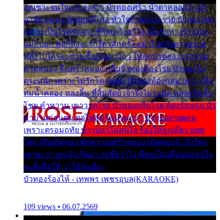
ออเซาะจนใจเบา สงสาร บัวทองเศร้า น้ำตาคลอเบ้า เฝ้า
อาลัย หนุ่มรูปหล่อหนีไกล หัวใจบัวทองระรวย บัวทองโศก
เพราะเป็นโรครักจาง ชีวิตเคว้งคว้าง เมื่อรักห่างร้างไกล
แม่ก็บอก พ่อก็สั่งจะรักใครสักครั้ง อย่าไปหวังความรวย
พลั้งไปใครจะช่วย ซื้อเปลมาไกว ให้ลูกบัวทอง เวรกรรม
ตามสนอง จึงเศร้าหมอง กลีบบัวทองต้องโรย บัวทองไม่
ตระหนัก เพราะไม่รักโคลนตม บัวทองท้องกลม เพราะลืม
ตมน้ำคลอง หลงลิ้น ที่สิ้นสัตย์ เจ้าจึงไม่ระมัด หลงกลิ่นลิ้น
โชย คำหวาน เขาวาดโรย บัวทองกลีบโรย ต้องร้อนรุม บัว
มาบานก่อนตูม ดุจไฟสุมร้อนรุมอุรา บัวทองผ่ายผอม
เพราะตรอมฤทัย ข้าวปลาไม่สนใจ ร้องไห้ลูกเดียว หยุด
โศก เสียเถิดทอง พักความเศร้าหมอง เถิดทองจ๋า ถึงใคร
เขาจะว่า ลูกเจ้าเกิดมา จะชื่อว่าไง พี่ขอเป็นเพื่อนปลอบใจ
จะตั้งชื่อให้ ว่าไอ้บังเอิญ
บัวทองร้องไห้ - เทพพร เพชรอุบล(KARAOKE)
109 views • 06.07.2569