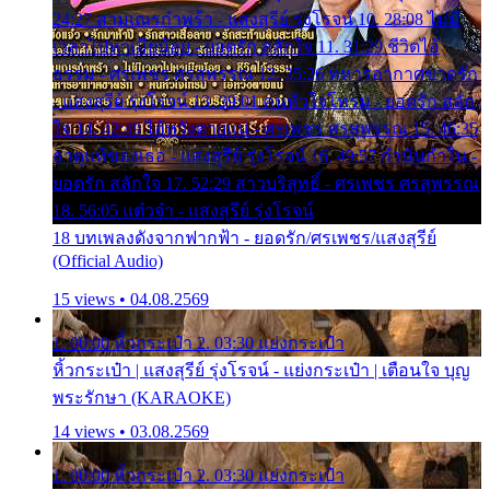
24:27 สามเณรกำพร้า - แสงสุรีย์ รุ่งโรจน์ 10. 28:08 ไม่มี
เวลาไปหาเมียน้อย - ยอดรัก สลักใจ 11. 31:29 ชีวิตไอ้
ธรรม - ศรเพชร ศรสุพรรณ 12. 35:26 ทหารอากาศขาดรัก
- แสงสุรีย์ รุ่งโรจน์ 13. 39:01 คนหัวใจโทรม - ยอดรัก สลัก
ใจ 14. 42:49 ไอ้หวังตายแน่ - ศรเพชร ศรสุพรรณ 15. 46:35
ธาตุแท้ของเธอ - แสงสุรีย์ รุ่งโรจน์ 16. 49:57 กำนันกำใน -
ยอดรัก สลักใจ 17. 52:29 สาวบริสุทธิ์ - ศรเพชร ศรสุพรรณ
18. 56:05 แต๋วจ๋า - แสงสุรีย์ รุ่งโรจน์
18 บทเพลงดังจากฟากฟ้า - ยอดรัก/ศรเพชร/แสงสุรีย์
(Official Audio)
15 views • 04.08.2569
1. 00:00 หิ้วกระเป๋า 2. 03:30 แย่งกระเป๋า
หิ้วกระเป๋า | แสงสุรีย์ รุ่งโรจน์ - แย่งกระเป๋า | เตือนใจ บุญ
พระรักษา (KARAOKE)
14 views • 03.08.2569
1. 00:00 หิ้วกระเป๋า 2. 03:30 แย่งกระเป๋า