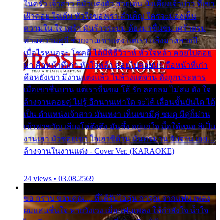
ในครัว เจ้าสาว ก็มัวแต่งตัว สวยเด่น นั่งเคียงเจ้าบ่าว ที่เขา
เฝ้าคอย ใจเต้น หัวใจของเรา ลำเค็ญ ใครจะมองเห็น
ความใน ใจ เศร้า มันร้าวระบม ต้องมาขื่นขม เศร้าตรม
ท่ามความสุขี ช่วยงานเขาแต่ง แต่เรา แล้งมาหลายปี
เมื่อไรหนอจะ โชคดี ได้มีพิธีวิวาห์ หัวใจหล้า คอยไปคอย
มา คือหน้าที่เก่า หัวใจหล้า คอยไปคอยมา คือหน้าที่เก่า
คือหยังเขา มีงานแต่งแล้ว ไปล้างแต่จาน ดั่งถูกประหาร
เมื่อเขาชื่นบาน แต่เราขื่นขม โอ้ รัก ลอยลม ไม่สม ดัง ใจ
ล้างจานคอยคู่ ไม่รู้ อีกนานเท่าใด จะได้ เลื่อนขั้นบันได ได้
เป็น ตำแหน่งเจ้าสาว มันเหงา เห็นเขามีคู่ ซมดู มีคู่ก็ม่วน
เข้าพาขวัญ เสียงโห่ตึงตึง มันซึ้ง อยู่แก่ใจ มื้อใด๋หนอ สิเป็น
งานเฮา มัวซอยเขา ใจเฮาซิด้าน มันทรมาน จับจาน เอย…
ล้างจานในงานแต่ง - Cover Ver. (KARAOKE)
24 views • 03.08.2569
ขอ กราบ ขอบคุณ.... ที่ได้รับไออุ่น การุณ จากแฟน เพลง
ผมแสนชื่นใจ หายวังเวง เมื่อแฟนเพลง ให้กำลังใจ น้ำใจ