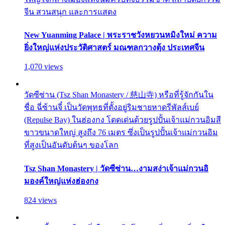
จีน สวนสนุก และการแสดง
New Yuanming Palace | พระราชวังหยวนหมิงใหม่ ความ
ยิ่งใหญ่แห่งประวัติศาสตร์ มณฑลกวางตุ้ง ประเทศจีน
1,070 views
วัดซีซ่าน (Tsz Shan Monastery / 慈山寺) หรือที่รู้จักกันใน
ชื่อ ฉี่ซ้านจี๋ เป็นวัดพุทธที่ตั้งอยู่ริมชายหาดรีพัลส์เบย์
(Repulse Bay) ในฮ่องกง โดดเด่นด้วยรูปปั้นเจ้าแม่กวนอิมสี
ขาวขนาดใหญ่ สูงถึง 76 เมตร ซึ่งเป็นรูปปั้นเจ้าแม่กวนอิม
ที่สูงเป็นอันดับต้นๆ ของโลก
Tsz Shan Monastery | วัดซีซ่าน…งามสง่าเจ้าแม่กวนอิ
มองค์ใหญ่แห่งฮ่องกง
824 views