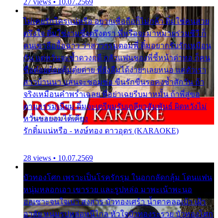
27 views • 10.07.2569
ไม่เคยรักใครแน่หรือ อยากเชื่อถือก็ไม่กล้า ติ๋มใช่คนสวย
ตรึงใจ ติ๋มใช่งามซึ้งตรึงตรา พี่หรือจะมาหมายร่วมชีวี ก็
คนเขาลืออื้อฉาว ว่าสาวๆรุมตอมพี่ ติ๋มอยากรับรักเหมือน
กัน แต่หวั่นจะช้ำดวงฤดี กลัวแฟนของพี่ชี้หน้าด่าทอ ก็คน
ชื่อต๋อยต้อยตุ้มตุ๋ยต่าย พี่ยังลืมได้ง่ายๆเลยหนอ แค่ตัวเรา
สาวบ้านนา แสนจะซอมซ่อ ขืนรักขืนรอคงช้ำสักวัน ถ้า
จริงเหมือนคำพร่ำเฉลย พี่อย่าเฉยรีบมาหมั้น ถ้าพี่สู่ขอ
ตามธรรมเนียม ติ๋มจะเตรียมรับเกลียวสัมพันธ์ ผิดหวังไม่
หวั่นขอยอมได้เคียง
รักติ๋มแน่หรือ - หงษ์ทอง ดาวอุดร (KARAOKE)
28 views • 10.07.2569
บัวทองโศก เพราะเป็นโรครักรุม ในอกกลัดกลุ้ม โดนแฟน
หนุ่มหลอกเอา เขารวย และรูปหล่อ มาพะเน้าพะนอ
ออเซาะจนใจเบา สงสาร บัวทองเศร้า น้ำตาคลอเบ้า เฝ้า
อาลัย หนุ่มรูปหล่อหนีไกล หัวใจบัวทองระรวย บัวทองโศก