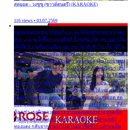
สุดยอด - วงซูซู (ซาวด์ดนตรี) (KARAOKE)
116 views • 03.07.2569
พ่อส่งเงินสามพัน ให้ฉันเรียนราม ได้อีกสักสามพัน ฉันคง
บ๊าย บาย จะไปซื้อกางเกงยีนส์ ลีวายส์มาใส่ เพราะเราเป็น
เด็กใต้ ลีวายส์อย่างเดียว อยากจะโชว์ถึงหิวโซ เด็กใต้ก็ไม่
หวั่น ตกตัวละหลายพัน กัดฟันซื้อมา ให้เด็กเทพเหลียวมอง
และต้องรู้ว่า เด็กใต้ไม่ธรรมดา แต่สุดยอด เดินโยกย้ายเย
ยวน กวนโอ๊ยพอได้ เพราะว่านุ่งลีวายส์ ตัวใหม่ใส่มา เดิน
เข้ามหาลัย จิ๊กโก๊มองหน้า ท่าจะมีปัญหา ไม่พอใจ ได้เป็น
เรื่องแน่นอน แต่ฉันไม่หวั่น เลยแหลงใต้ถามมัน ว่ามัน
พรั่นพรือ มันตอบว่าไม่พรื่อ เปลี่ยนเป็นยิ้มให้ เจอะเด็กใต้
ด้วยกัน ก็เลยรอด สุดยอด สุดยอด สุดยอด มันสุดยอด สุด
ยอด สุดยอด สุดยอด มันสุดยอด แอบหลงรักสาวราม ที่พัก
ห้องเช่า เธอผิวขาวผมยาว ปากแดงแหลงกลาง ถูกสเป็ก
จริงเธอ อยู่ห้องข้างข้าง อยากเข้าไปแหลงกลาง กลัว
ทองแดง กลับจากรามมาเจอ เธอมาซื้อข้าว แต่ก่อนนั้น