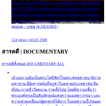
สองเรา เจอะกันครั้งใด เธอไม่เคยไยดี คราวนี้เธอยิ้มให้
ต้องให้ใส่ลีวายส์ สุดยอด สุดยอด มันสุดยอด มันสุดยอด
มันสุดยอด มันสุดยอด มันสุดยอด มันสุดยอด มันสุดยอด
มันสุดยอด มันสุดยอด มันสุดยอด มันสุดยอด มันสุดยอด
สุดยอด - วงซูซู (KARAOKE)
124 views • 03.07.2569
สารคดี
|
DOCUMENTARY
สารคดีทั้งหมด
DOCUMENTARY ALL
เจ้าแม่กวนอิมเป็นพระโพธิสัตว์ในพระพุทธศาสนานิกาย
มหายาน มีผู้เคารพนับถือบูชาในหลายประเทศ เช่น จีน
ญี่ปุ่น เกาหลี เวียดนาม รวมทั้งไทย โดยมีความเชื่อว่า
พระองค์ทรงเป็นสัญลักษณ์แห่งความเมตตา กรุณา และ
ความช่วยเหลือแก่ผู้ตกทุกข์ได้ยาก ในบทความนี้ Palanla