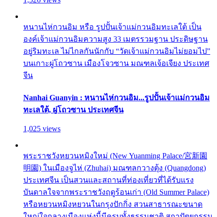
หนานไห่กวนอิม หรือ รูปปั้นเจ้าแม่กวนอิมทะเลใต้ เป็น
องค์เจ้าแม่กวนอิมความสูง 33 เมตรรวมฐาน ประดิษฐาน
อยู่ริมทะเล ไม่ไกลกันนักกับ “วัดเจ้าแม่กวนอิมไม่ยอมไป”
บนเกาะผู่โถวซาน เมืองโจวซาน มณฑลเจ้อเจียง ประเทศ
จีน
Nanhai Guanyin : หนานไห่กวนอิม...รูปปั้นเจ้าแม่กวนอิม
ทะเลใต้, ผู่โถวซาน ประเทศจีน
1,025 views
พระราชวังหยวนหมิงใหม่ (New Yuanming Palace/宮新園
明園) ในเมืองจูไห่ (Zhuhai) มณฑลกวางตุ้ง (Quangdong)
ประเทศจีน เป็นสวนและสถานที่ท่องเที่ยวที่ได้รับแรง
บันดาลใจจากพระราชวังฤดูร้อนเก่า (Old Summer Palace)
หรือหยวนหมิงหยวนในกรุงปักกิ่ง สวนสาธารณะขนาด
ใหญ่ใจกลางเมืองแห่งนี้มีครบทั้งธรรมชาติ สถาปัตยกรรม