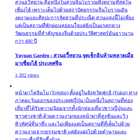
สวนอวี้หยวน คือหนึ่งในสวนจีนโบราณที่งดงามที่สุดใน
เซี่ยงไฮ้ เพราะเต็มไปด้วยสถาปัตยกรรมจีนโบราณอัน
งดงามและศิลปะการจัดสวนที่ประณีต สวนแห่งนี้ไม่เพียง
แต่เป็นสถานที่พักผ่อนหย่อนใจแต่ยังเป็นมรดกทาง
วัฒนธรรมที่สำคัญของจีนด้วยประวัติศาสตร์อันยาวนาน
กว่า 400 ปี
Yuyuan Garden : สวนอวี้หยวน จุดเช็กอินห้ามพลาดเมื่อ
มาเซี่ยงไฮ้ ประเทศจีน
1,302 views
หน้าผาโทจินโบ (Tojinbo) ตั้งอยู่ในจังหวัดฟุกุอิ (Fukui) ทาง
ภาคตะวันออกของประเทศญี่ปุ่น เป็นหนึ่งในสถานที่ท่อง
เที่ยวที่ได้รับความนิยมจากทั้งนักท่องเที่ยวชาวญี่ปุ่นและ
ชาวต่างชาติ ด้วยความงามของหน้าผาที่สูงชันและวิว
ทิวทัศน์ที่น่าทึ่ง และไม่เพียงแต่เป็นสถานที่ที่เต็มไปด้วย
ความงามจากธรรมชาติ แต่ยังแฝงไปด้วยตำนานและ
ความเชื่อที่ลึกซึ้งด้วย