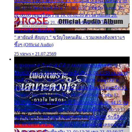
00:45:25 รอหน่อยน้องติ๋ม 15. 00:48:56 เรือล่มในหนอง 16.
00:51:43 บัตรเชิญสีเลือด 17. 00:56:07 อดีตรักโรงทอ 18.
01:00:00 เขมรไล่ควาย 19. 01:02:55 สาวสวนแตง 20.
01:05:51 แอบมอง 21. 01:09:27 พบรักปากน้ำโพ 22.
01:13:06 สายัณห์เมา
" สายัณห์ สัญญา " ขวัญใจคนเดิม - รวมเพลงดังเพราะๆ
ซึ้งๆ (Official Audio)
25 views • 21.07.2569
1. 00:00:00 ทำไมทำฉันได้ 2. 00:03:20 นางฟ้าสลัม 3.
00:06:50 คน 4. 00:10:36 บุญเหลือเกิน 5. 00:13:58 ฝนหยาด
สุดท้าย 6. 00:17:30 ยาใจยาจก 7. 00:20:30 คิดดูให้ดี 8.
00:24:21 ลบรอยแผลรัก 9. 00:27:35 เหมือนใจโดนกรีด 10.
00:30:54 ขบวนการเปาเปียว 11. 00:34:05 คำรำพัน 12.
00:37:20 ปาหนัน 13. 00:40:37 ใจเจ้ากรรม 14. 00:44:15 จูบ
ฉันแล้วจงตายเสีย 15. 00:47:24 ขอสูมาเต๊อะ 16. 00:51:11
คนใจมาร 17. 00:54:50 คืนทรมาน 18. 00:58:25 รักนี้สีดำ
19. 01:01:44 ส่วนเกิน 20. 01:05:42 หยาดน้ำฝนหยดน้ำตา
21. 01:09:13 เหลือเพียงฝัน 22. 01:13:26 เขา 23. 01:16:37