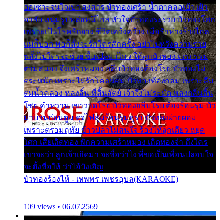
ออเซาะจนใจเบา สงสาร บัวทองเศร้า น้ำตาคลอเบ้า เฝ้า
อาลัย หนุ่มรูปหล่อหนีไกล หัวใจบัวทองระรวย บัวทองโศก
เพราะเป็นโรครักจาง ชีวิตเคว้งคว้าง เมื่อรักห่างร้างไกล
แม่ก็บอก พ่อก็สั่งจะรักใครสักครั้ง อย่าไปหวังความรวย
พลั้งไปใครจะช่วย ซื้อเปลมาไกว ให้ลูกบัวทอง เวรกรรม
ตามสนอง จึงเศร้าหมอง กลีบบัวทองต้องโรย บัวทองไม่
ตระหนัก เพราะไม่รักโคลนตม บัวทองท้องกลม เพราะลืม
ตมน้ำคลอง หลงลิ้น ที่สิ้นสัตย์ เจ้าจึงไม่ระมัด หลงกลิ่นลิ้น
โชย คำหวาน เขาวาดโรย บัวทองกลีบโรย ต้องร้อนรุม บัว
มาบานก่อนตูม ดุจไฟสุมร้อนรุมอุรา บัวทองผ่ายผอม
เพราะตรอมฤทัย ข้าวปลาไม่สนใจ ร้องไห้ลูกเดียว หยุด
โศก เสียเถิดทอง พักความเศร้าหมอง เถิดทองจ๋า ถึงใคร
เขาจะว่า ลูกเจ้าเกิดมา จะชื่อว่าไง พี่ขอเป็นเพื่อนปลอบใจ
จะตั้งชื่อให้ ว่าไอ้บังเอิญ
บัวทองร้องไห้ - เทพพร เพชรอุบล(KARAOKE)
109 views • 06.07.2569