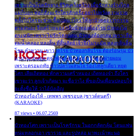
เพราะเป็นโรครักจาง ชีวิตเคว้งคว้าง เมื่อรักห่างร้างไกล
แม่ก็บอก พ่อก็สั่งจะรักใครสักครั้ง อย่าไปหวังความรวย
พลั้งไปใครจะช่วย ซื้อเปลมาไกว ให้ลูกบัวทอง เวรกรรม
ตามสนอง จึงเศร้าหมอง กลีบบัวทองต้องโรย บัวทองไม่
ตระหนัก เพราะไม่รักโคลนตม บัวทองท้องกลม เพราะลืม
ตมน้ำคลอง หลงลิ้น ที่สิ้นสัตย์ เจ้าจึงไม่ระมัด หลงกลิ่นลิ้น
โชย คำหวาน เขาวาดโรย บัวทองกลีบโรย ต้องร้อนรุม บัว
มาบานก่อนตูม ดุจไฟสุมร้อนรุมอุรา บัวทองผ่ายผอม
เพราะตรอมฤทัย ข้าวปลาไม่สนใจ ร้องไห้ลูกเดียว หยุด
โศก เสียเถิดทอง พักความเศร้าหมอง เถิดทองจ๋า ถึงใคร
เขาจะว่า ลูกเจ้าเกิดมา จะชื่อว่าไง พี่ขอเป็นเพื่อนปลอบใจ
จะตั้งชื่อให้ ว่าไอ้บังเอิญ
บัวทองร้องไห้ - เทพพร เพชรอุบล (ซาวด์ดนตรี)
(KARAOKE)
87 views • 06.07.2569
บัวทองโศก เพราะเป็นโรครักรุม ในอกกลัดกลุ้ม โดนแฟน
หนุ่มหลอกเอา เขารวย และรูปหล่อ มาพะเน้าพะนอ