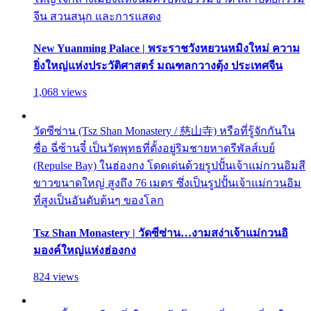
จีน สวนสนุก และการแสดง
New Yuanming Palace | พระราชวังหยวนหมิงใหม่ ความ
ยิ่งใหญ่แห่งประวัติศาสตร์ มณฑลกวางตุ้ง ประเทศจีน
1,068 views
วัดซีซ่าน (Tsz Shan Monastery / 慈山寺) หรือที่รู้จักกันใน
ชื่อ ฉี่ซ้านจี๋ เป็นวัดพุทธที่ตั้งอยู่ริมชายหาดรีพัลส์เบย์
(Repulse Bay) ในฮ่องกง โดดเด่นด้วยรูปปั้นเจ้าแม่กวนอิมสี
ขาวขนาดใหญ่ สูงถึง 76 เมตร ซึ่งเป็นรูปปั้นเจ้าแม่กวนอิม
ที่สูงเป็นอันดับต้นๆ ของโลก
Tsz Shan Monastery | วัดซีซ่าน…งามสง่าเจ้าแม่กวนอิ
มองค์ใหญ่แห่งฮ่องกง
824 views