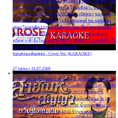
คู่แฟนเพลง ไม่เคยคิดว่าเก่ง หรือดังกว่าใคร..ใคร พระคุณ
ผู้ฟัง เท่านั้นยิ่งใหญ่ ที่เป็นแรงใจ ให้ผมดังมา.. ขอ องค์เท
วา สถิตฟากฟ้ายิ่งใหญ่ คุ้มภัยให้ท่าน เถิดหนา ขอจงเชื่อ
ใจ ไว้เถิดว่า ตราบชั่วชีวา ไม่ลืมแฟนเพลง ขอ อยู่คู่แฟน
เพลง ไม่เคยคิดว่าเก่ง หรือดังกว่าใคร..ใคร พระคุณผู้ฟัง
เท่านั้นยิ่งใหญ่ ที่เป็นแรงใจ ให้ผมดังมา.. ขอ องค์เทวา
สถิตฟากฟ้ายิ่งใหญ่ คุ้มภัยให้ท่าน เถิดหนา ขอจงเชื่อใจ ไว้
เถิดว่า ตราบชั่วชีวา ไม่ลืมแฟนเพลง
ขอบคุณแฟนเพลง - Cover Ver. (KARAOKE)
27 views • 31.07.2569
1. 00:00:00 ยินดีรับเดน 2. 00:03:44 น้ำตาอีสาน 3. 00:07:51
กิ่งทองใบหยก 4. 00:10:35 น้ำนิ่งไหลลึก 5. 00:13:49 ลานรัก
ลานเท 6. 00:17:06 จำใจจาก 7. 00:20:53 คืนฝนตก 8.
00:25:16 น้ำลงเดือนยี่ 9. 00:28:47 โสนน้อยเรือนงาม 10.
00:32:29 ตอไม้ที่ตายแล้ว 11. 00:35:41 น้ำกรดแช่เย็น 12.
00:39:08 อยากฟังซ้ำ 13. 00:42:32 รู้ว่าเขาหลอก 14.