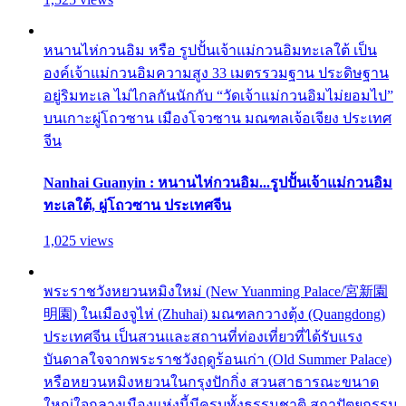
หนานไห่กวนอิม หรือ รูปปั้นเจ้าแม่กวนอิมทะเลใต้ เป็น
องค์เจ้าแม่กวนอิมความสูง 33 เมตรรวมฐาน ประดิษฐาน
อยู่ริมทะเล ไม่ไกลกันนักกับ “วัดเจ้าแม่กวนอิมไม่ยอมไป”
บนเกาะผู่โถวซาน เมืองโจวซาน มณฑลเจ้อเจียง ประเทศ
จีน
Nanhai Guanyin : หนานไห่กวนอิม...รูปปั้นเจ้าแม่กวนอิม
ทะเลใต้, ผู่โถวซาน ประเทศจีน
1,025 views
พระราชวังหยวนหมิงใหม่ (New Yuanming Palace/宮新園
明園) ในเมืองจูไห่ (Zhuhai) มณฑลกวางตุ้ง (Quangdong)
ประเทศจีน เป็นสวนและสถานที่ท่องเที่ยวที่ได้รับแรง
บันดาลใจจากพระราชวังฤดูร้อนเก่า (Old Summer Palace)
หรือหยวนหมิงหยวนในกรุงปักกิ่ง สวนสาธารณะขนาด
ใหญ่ใจกลางเมืองแห่งนี้มีครบทั้งธรรมชาติ สถาปัตยกรรม