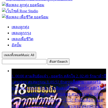
เพลงลูกทุ่ง
เพลงลูกกรุง
เพลงเพื่อชีวิต
อัลบั้ม
เพลงทั้งหมด
Music All
ค้นหา
Search
1. 00:00 สามสิบยังแจ๋ว - ยอดรัก สลักใจ 2. 02:49 รักมาห้าปี
- ศรเพชร ศรสุพรรณ 3. 05:57 รักสาวเสื้อลาย - แสงสุรีย์
รุ่งโรจน์ 4. 09:51 รักสะท้านดินสะเทือน - ยอดรัก สลักใจ 5.
12:23 มอเตอร์ไซค์ทำหล่น - ศรเพชร ศรสุพรรณ 6. 14:49
หิ้วกระเป๋า - แสงสุรีย์ รุ่งโรจน์ 7. 17:57 รักเผื่อเลือก - ยอด
รัก สลักใจ 8. 21:21 น้ำตาไอ้หนุ่ม - ศรเพชร ศรสุพรรณ 9.