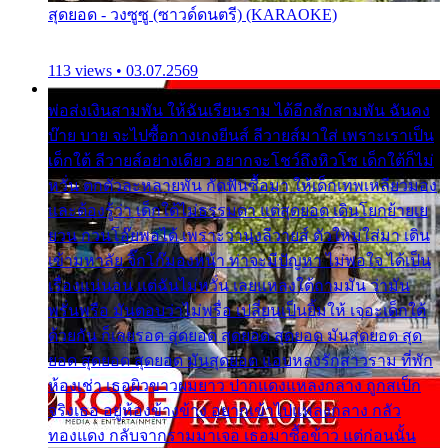
สุดยอด - วงซูซู (ซาวด์ดนตรี) (KARAOKE)
113 views • 03.07.2569
พ่อส่งเงินสามพัน ให้ฉันเรียนราม ได้อีกสักสามพัน ฉันคง
บ๊าย บาย จะไปซื้อกางเกงยีนส์ ลีวายส์มาใส่ เพราะเราเป็น
เด็กใต้ ลีวายส์อย่างเดียว อยากจะโชว์ถึงหิวโซ เด็กใต้ก็ไม่
หวั่น ตกตัวละหลายพัน กัดฟันซื้อมา ให้เด็กเทพเหลียวมอง
และต้องรู้ว่า เด็กใต้ไม่ธรรมดา แต่สุดยอด เดินโยกย้ายเย
ยวน กวนโอ๊ยพอได้ เพราะว่านุ่งลีวายส์ ตัวใหม่ใส่มา เดิน
เข้ามหาลัย จิ๊กโก๊มองหน้า ท่าจะมีปัญหา ไม่พอใจ ได้เป็น
เรื่องแน่นอน แต่ฉันไม่หวั่น เลยแหลงใต้ถามมัน ว่ามัน
พรั่นพรือ มันตอบว่าไม่พรื่อ เปลี่ยนเป็นยิ้มให้ เจอะเด็กใต้
ด้วยกัน ก็เลยรอด สุดยอด สุดยอด สุดยอด มันสุดยอด สุด
ยอด สุดยอด สุดยอด มันสุดยอด แอบหลงรักสาวราม ที่พัก
ห้องเช่า เธอผิวขาวผมยาว ปากแดงแหลงกลาง ถูกสเป็ก
จริงเธอ อยู่ห้องข้างข้าง อยากเข้าไปแหลงกลาง กลัว
ทองแดง กลับจากรามมาเจอ เธอมาซื้อข้าว แต่ก่อนนั้น