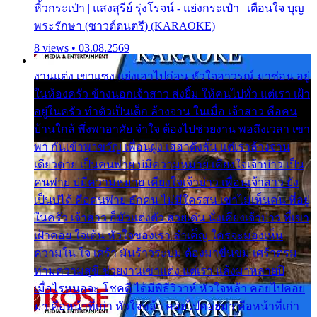
หิ้วกระเป๋า | แสงสุรีย์ รุ่งโรจน์ - แย่งกระเป๋า | เตือนใจ บุญ
พระรักษา (ซาวด์ดนตรี) (KARAOKE)
8 views • 03.08.2569
งานแต่ง เขาแซง แย่งเอาไปก่อน หัวใจอาวรณ์ มาซ่อน อยู่
ในห้องครัว ข้างนอกเจ้าสาว ส่งยิ้ม ให้คนไปทั่ว แต่เรา เฝ้า
อยู่ในครัว ทำตัวเป็นเด็ก ล้างจาน ในเมื่อ เจ้าสาว คือคน
บ้านใกล้ พึ่งพาอาศัย จำใจ ต้องไปช่วยงาน พอถึงเวลา เขา
พา กันเข้าพาขวัญ เพื่อนฝูง เฮฮาดังลั่น แต่เราล้างจาน
เดียวดาย เป็นคนพ่าย บ่มีความหมาย เคียงใจเจ้าบ่าว เป็น
คนพ่าย บ่มีความหมาย เคียงใจเจ้าบ่าว เพื่อนเจ้าสาว ยัง
เป็นบ่ได้ คือคนพ่าย ฮักคน ไม่มีใครสน เขาไม่เห็นคน ที่อยู่
ในครัว เจ้าสาว ก็มัวแต่งตัว สวยเด่น นั่งเคียงเจ้าบ่าว ที่เขา
เฝ้าคอย ใจเต้น หัวใจของเรา ลำเค็ญ ใครจะมองเห็น
ความใน ใจ เศร้า มันร้าวระบม ต้องมาขื่นขม เศร้าตรม
ท่ามความสุขี ช่วยงานเขาแต่ง แต่เรา แล้งมาหลายปี
เมื่อไรหนอจะ โชคดี ได้มีพิธีวิวาห์ หัวใจหล้า คอยไปคอย
มา คือหน้าที่เก่า หัวใจหล้า คอยไปคอยมา คือหน้าที่เก่า