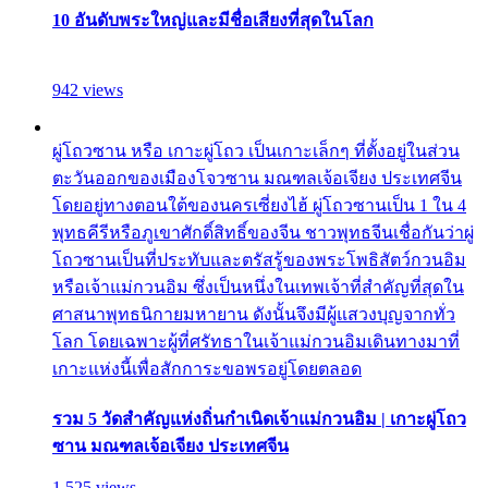
10 อันดับพระใหญ่และมีชื่อเสียงที่สุดในโลก
942 views
ผู่โถวซาน หรือ เกาะผู่โถว เป็นเกาะเล็กๆ ที่ตั้งอยู่ในส่วน
ตะวันออกของเมืองโจวซาน มณฑลเจ้อเจียง ประเทศจีน
โดยอยู่ทางตอนใต้ของนครเซี่ยงไฮ้ ผู่โถวซานเป็น 1 ใน 4
พุทธคีรีหรือภูเขาศักดิ์สิทธิ์ของจีน ชาวพุทธจีนเชื่อกันว่าผู่
โถวซานเป็นที่ประทับและตรัสรู้ของพระโพธิสัตว์กวนอิม
หรือเจ้าแม่กวนอิม ซึ่งเป็นหนึ่งในเทพเจ้าที่สำคัญที่สุดใน
ศาสนาพุทธนิกายมหายาน ดังนั้นจึงมีผู้แสวงบุญจากทั่ว
โลก โดยเฉพาะผู้ที่ศรัทธาในเจ้าแม่กวนอิมเดินทางมาที่
เกาะแห่งนี้เพื่อสักการะขอพรอยู่โดยตลอด
รวม 5 วัดสำคัญแห่งถิ่นกำเนิดเจ้าแม่กวนอิม | เกาะผู่โถว
ซาน มณฑลเจ้อเจียง ประเทศจีน
1,525 views