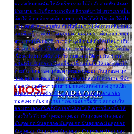
พ่อส่งเงินสามพัน ให้ฉันเรียนราม ได้อีกสักสามพัน ฉันคง
บ๊าย บาย จะไปซื้อกางเกงยีนส์ ลีวายส์มาใส่ เพราะเราเป็น
เด็กใต้ ลีวายส์อย่างเดียว อยากจะโชว์ถึงหิวโซ เด็กใต้ก็ไม่
หวั่น ตกตัวละหลายพัน กัดฟันซื้อมา ให้เด็กเทพเหลียวมอง
และต้องรู้ว่า เด็กใต้ไม่ธรรมดา แต่สุดยอด เดินโยกย้ายเย
ยวน กวนโอ๊ยพอได้ เพราะว่านุ่งลีวายส์ ตัวใหม่ใส่มา เดิน
เข้ามหาลัย จิ๊กโก๊มองหน้า ท่าจะมีปัญหา ไม่พอใจ ได้เป็น
เรื่องแน่นอน แต่ฉันไม่หวั่น เลยแหลงใต้ถามมัน ว่ามัน
พรั่นพรือ มันตอบว่าไม่พรื่อ เปลี่ยนเป็นยิ้มให้ เจอะเด็กใต้
ด้วยกัน ก็เลยรอด สุดยอด สุดยอด สุดยอด มันสุดยอด สุด
ยอด สุดยอด สุดยอด มันสุดยอด แอบหลงรักสาวราม ที่พัก
ห้องเช่า เธอผิวขาวผมยาว ปากแดงแหลงกลาง ถูกสเป็ก
จริงเธอ อยู่ห้องข้างข้าง อยากเข้าไปแหลงกลาง กลัว
ทองแดง กลับจากรามมาเจอ เธอมาซื้อข้าว แต่ก่อนนั้น
สองเรา เจอะกันครั้งใด เธอไม่เคยไยดี คราวนี้เธอยิ้มให้
ต้องให้ใส่ลีวายส์ สุดยอด สุดยอด มันสุดยอด มันสุดยอด
มันสุดยอด มันสุดยอด มันสุดยอด มันสุดยอด มันสุดยอด
มันสุดยอด มันสุดยอด มันสุดยอด มันสุดยอด มันสุดยอด