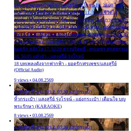
24:27 สามเณรกำพร้า - แสงสุรีย์ รุ่งโรจน์ 10. 28:08 ไม่มี
เวลาไปหาเมียน้อย - ยอดรัก สลักใจ 11. 31:29 ชีวิตไอ้
ธรรม - ศรเพชร ศรสุพรรณ 12. 35:26 ทหารอากาศขาดรัก
- แสงสุรีย์ รุ่งโรจน์ 13. 39:01 คนหัวใจโทรม - ยอดรัก สลัก
ใจ 14. 42:49 ไอ้หวังตายแน่ - ศรเพชร ศรสุพรรณ 15. 46:35
ธาตุแท้ของเธอ - แสงสุรีย์ รุ่งโรจน์ 16. 49:57 กำนันกำใน -
ยอดรัก สลักใจ 17. 52:29 สาวบริสุทธิ์ - ศรเพชร ศรสุพรรณ
18. 56:05 แต๋วจ๋า - แสงสุรีย์ รุ่งโรจน์
18 บทเพลงดังจากฟากฟ้า - ยอดรัก/ศรเพชร/แสงสุรีย์
(Official Audio)
9 views • 04.08.2569
1. 00:00 หิ้วกระเป๋า 2. 03:30 แย่งกระเป๋า
หิ้วกระเป๋า | แสงสุรีย์ รุ่งโรจน์ - แย่งกระเป๋า | เตือนใจ บุญ
พระรักษา (KARAOKE)
8 views • 03.08.2569
1. 00:00 หิ้วกระเป๋า 2. 03:30 แย่งกระเป๋า