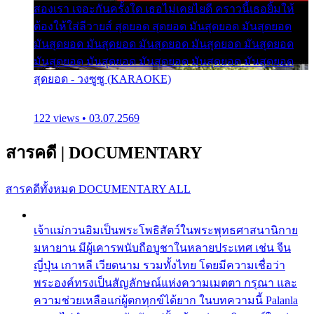
สองเรา เจอะกันครั้งใด เธอไม่เคยไยดี คราวนี้เธอยิ้มให้
ต้องให้ใส่ลีวายส์ สุดยอด สุดยอด มันสุดยอด มันสุดยอด
มันสุดยอด มันสุดยอด มันสุดยอด มันสุดยอด มันสุดยอด
มันสุดยอด มันสุดยอด มันสุดยอด มันสุดยอด มันสุดยอด
สุดยอด - วงซูซู (KARAOKE)
122 views • 03.07.2569
สารคดี
|
DOCUMENTARY
สารคดีทั้งหมด
DOCUMENTARY ALL
เจ้าแม่กวนอิมเป็นพระโพธิสัตว์ในพระพุทธศาสนานิกาย
มหายาน มีผู้เคารพนับถือบูชาในหลายประเทศ เช่น จีน
ญี่ปุ่น เกาหลี เวียดนาม รวมทั้งไทย โดยมีความเชื่อว่า
พระองค์ทรงเป็นสัญลักษณ์แห่งความเมตตา กรุณา และ
ความช่วยเหลือแก่ผู้ตกทุกข์ได้ยาก ในบทความนี้ Palanla