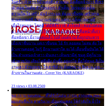
ในครัว เจ้าสาว ก็มัวแต่งตัว สวยเด่น นั่งเคียงเจ้าบ่าว ที่เขา
เฝ้าคอย ใจเต้น หัวใจของเรา ลำเค็ญ ใครจะมองเห็น
ความใน ใจ เศร้า มันร้าวระบม ต้องมาขื่นขม เศร้าตรม
ท่ามความสุขี ช่วยงานเขาแต่ง แต่เรา แล้งมาหลายปี
เมื่อไรหนอจะ โชคดี ได้มีพิธีวิวาห์ หัวใจหล้า คอยไปคอย
มา คือหน้าที่เก่า หัวใจหล้า คอยไปคอยมา คือหน้าที่เก่า
คือหยังเขา มีงานแต่งแล้ว ไปล้างแต่จาน ดั่งถูกประหาร
เมื่อเขาชื่นบาน แต่เราขื่นขม โอ้ รัก ลอยลม ไม่สม ดัง ใจ
ล้างจานคอยคู่ ไม่รู้ อีกนานเท่าใด จะได้ เลื่อนขั้นบันได ได้
เป็น ตำแหน่งเจ้าสาว มันเหงา เห็นเขามีคู่ ซมดู มีคู่ก็ม่วน
เข้าพาขวัญ เสียงโห่ตึงตึง มันซึ้ง อยู่แก่ใจ มื้อใด๋หนอ สิเป็น
งานเฮา มัวซอยเขา ใจเฮาซิด้าน มันทรมาน จับจาน เอย…
ล้างจานในงานแต่ง - Cover Ver. (KARAOKE)
23 views • 03.08.2569
ขอ กราบ ขอบคุณ.... ที่ได้รับไออุ่น การุณ จากแฟน เพลง
ผมแสนชื่นใจ หายวังเวง เมื่อแฟนเพลง ให้กำลังใจ น้ำใจ