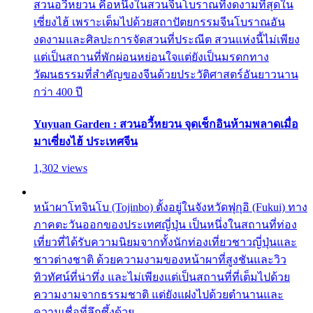
สวนอวี้หยวน คือหนึ่งในสวนจีนโบราณที่งดงามที่สุดใน
เซี่ยงไฮ้ เพราะเต็มไปด้วยสถาปัตยกรรมจีนโบราณอัน
งดงามและศิลปะการจัดสวนที่ประณีต สวนแห่งนี้ไม่เพียง
แต่เป็นสถานที่พักผ่อนหย่อนใจแต่ยังเป็นมรดกทาง
วัฒนธรรมที่สำคัญของจีนด้วยประวัติศาสตร์อันยาวนาน
กว่า 400 ปี
Yuyuan Garden : สวนอวี้หยวน จุดเช็กอินห้ามพลาดเมื่อ
มาเซี่ยงไฮ้ ประเทศจีน
1,302 views
หน้าผาโทจินโบ (Tojinbo) ตั้งอยู่ในจังหวัดฟุกุอิ (Fukui) ทาง
ภาคตะวันออกของประเทศญี่ปุ่น เป็นหนึ่งในสถานที่ท่อง
เที่ยวที่ได้รับความนิยมจากทั้งนักท่องเที่ยวชาวญี่ปุ่นและ
ชาวต่างชาติ ด้วยความงามของหน้าผาที่สูงชันและวิว
ทิวทัศน์ที่น่าทึ่ง และไม่เพียงแต่เป็นสถานที่ที่เต็มไปด้วย
ความงามจากธรรมชาติ แต่ยังแฝงไปด้วยตำนานและ
ความเชื่อที่ลึกซึ้งด้วย