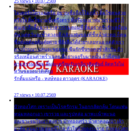
25 views • 10.07.2569
ไม่เคยรักใครแน่หรือ อยากเชื่อถือก็ไม่กล้า ติ๋มใช่คนสวย
ตรึงใจ ติ๋มใช่งามซึ้งตรึงตรา พี่หรือจะมาหมายร่วมชีวี ก็
คนเขาลืออื้อฉาว ว่าสาวๆรุมตอมพี่ ติ๋มอยากรับรักเหมือน
กัน แต่หวั่นจะช้ำดวงฤดี กลัวแฟนของพี่ชี้หน้าด่าทอ ก็คน
ชื่อต๋อยต้อยตุ้มตุ๋ยต่าย พี่ยังลืมได้ง่ายๆเลยหนอ แค่ตัวเรา
สาวบ้านนา แสนจะซอมซ่อ ขืนรักขืนรอคงช้ำสักวัน ถ้า
จริงเหมือนคำพร่ำเฉลย พี่อย่าเฉยรีบมาหมั้น ถ้าพี่สู่ขอ
ตามธรรมเนียม ติ๋มจะเตรียมรับเกลียวสัมพันธ์ ผิดหวังไม่
หวั่นขอยอมได้เคียง
รักติ๋มแน่หรือ - หงษ์ทอง ดาวอุดร (KARAOKE)
27 views • 10.07.2569
บัวทองโศก เพราะเป็นโรครักรุม ในอกกลัดกลุ้ม โดนแฟน
หนุ่มหลอกเอา เขารวย และรูปหล่อ มาพะเน้าพะนอ
ออเซาะจนใจเบา สงสาร บัวทองเศร้า น้ำตาคลอเบ้า เฝ้า
อาลัย หนุ่มรูปหล่อหนีไกล หัวใจบัวทองระรวย บัวทองโศก