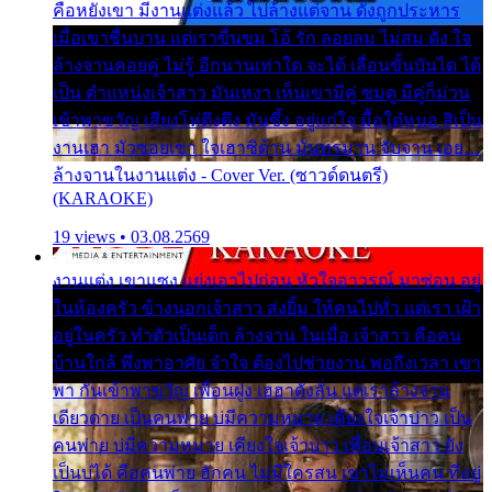
คือหยังเขา มีงานแต่งแล้ว ไปล้างแต่จาน ดั่งถูกประหาร
เมื่อเขาชื่นบาน แต่เราขื่นขม โอ้ รัก ลอยลม ไม่สม ดัง ใจ
ล้างจานคอยคู่ ไม่รู้ อีกนานเท่าใด จะได้ เลื่อนขั้นบันได ได้
เป็น ตำแหน่งเจ้าสาว มันเหงา เห็นเขามีคู่ ซมดู มีคู่ก็ม่วน
เข้าพาขวัญ เสียงโห่ตึงตึง มันซึ้ง อยู่แก่ใจ มื้อใด๋หนอ สิเป็น
งานเฮา มัวซอยเขา ใจเฮาซิด้าน มันทรมาน จับจาน เอย…
ล้างจานในงานแต่ง - Cover Ver. (ซาวด์ดนตรี)
(KARAOKE)
19 views • 03.08.2569
งานแต่ง เขาแซง แย่งเอาไปก่อน หัวใจอาวรณ์ มาซ่อน อยู่
ในห้องครัว ข้างนอกเจ้าสาว ส่งยิ้ม ให้คนไปทั่ว แต่เรา เฝ้า
อยู่ในครัว ทำตัวเป็นเด็ก ล้างจาน ในเมื่อ เจ้าสาว คือคน
บ้านใกล้ พึ่งพาอาศัย จำใจ ต้องไปช่วยงาน พอถึงเวลา เขา
พา กันเข้าพาขวัญ เพื่อนฝูง เฮฮาดังลั่น แต่เราล้างจาน
เดียวดาย เป็นคนพ่าย บ่มีความหมาย เคียงใจเจ้าบ่าว เป็น
คนพ่าย บ่มีความหมาย เคียงใจเจ้าบ่าว เพื่อนเจ้าสาว ยัง
เป็นบ่ได้ คือคนพ่าย ฮักคน ไม่มีใครสน เขาไม่เห็นคน ที่อยู่