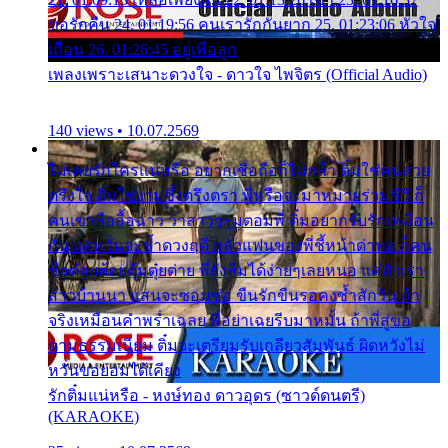
ขอรักคืน 24. 01:19:56 คนเรารักกันยาก 25. 01:23:06 หัวใจ
เถื่อน 26. 01:26:45 อยู่เพื่อลูก
เพลงเพราะเสนาะดวงใจ - ดาวใจ ไพจิตร (Official Audio)
140 views • 10.07.2569
ไม่เคยรักใครแน่หรือ อยากเชื่อถือก็ไม่กล้า ติ๋มใช่คนสวย
ตรึงใจ ติ๋มใช่งามซึ้งตรึงตรา พี่หรือจะมาหมายร่วมชีวี ก็
คนเขาลืออื้อฉาว ว่าสาวๆรุมตอมพี่ ติ๋มอยากรับรักเหมือน
กัน แต่หวั่นจะช้ำดวงฤดี กลัวแฟนของพี่ชี้หน้าด่าทอ ก็คน
ชื่อต๋อยต้อยตุ้มตุ๋ยต่าย พี่ยังลืมได้ง่ายๆเลยหนอ แค่ตัวเรา
สาวบ้านนา แสนจะซอมซ่อ ขืนรักขืนรอคงช้ำสักวัน ถ้า
จริงเหมือนคำพร่ำเฉลย พี่อย่าเฉยรีบมาหมั้น ถ้าพี่สู่ขอ
ตามธรรมเนียม ติ๋มจะเตรียมรับเกลียวสัมพันธ์ ผิดหวังไม่
หวั่นขอยอมได้เคียง
รักติ๋มแน่หรือ - หงษ์ทอง ดาวอุดร (ซาวด์ดนตรี)
(KARAOKE)