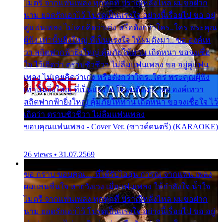
ไมตรี จากแฟนเพลง ทุกทุกที่ ปราณีหลั่งไหล ผมขอฝาก
นาม ยอดรักเอาไว้ โปรดเป็นแรงใจ อย่างนี้เรื่อยไป ขอ อยู่
คู่แฟนเพลง ไม่เคยคิดว่าเก่ง หรือดังกว่าใคร..ใคร พระคุณ
ผู้ฟัง เท่านั้นยิ่งใหญ่ ที่เป็นแรงใจ ให้ผมดังมา.. ขอ องค์เท
วา สถิตฟากฟ้ายิ่งใหญ่ คุ้มภัยให้ท่าน เถิดหนา ขอจงเชื่อ
ใจ ไว้เถิดว่า ตราบชั่วชีวา ไม่ลืมแฟนเพลง ขอ อยู่คู่แฟน
เพลง ไม่เคยคิดว่าเก่ง หรือดังกว่าใคร..ใคร พระคุณผู้ฟัง
เท่านั้นยิ่งใหญ่ ที่เป็นแรงใจ ให้ผมดังมา.. ขอ องค์เทวา
สถิตฟากฟ้ายิ่งใหญ่ คุ้มภัยให้ท่าน เถิดหนา ขอจงเชื่อใจ ไว้
เถิดว่า ตราบชั่วชีวา ไม่ลืมแฟนเพลง
ขอบคุณแฟนเพลง - Cover Ver. (ซาวด์ดนตรี) (KARAOKE)
26 views • 31.07.2569
ขอ กราบ ขอบคุณ.... ที่ได้รับไออุ่น การุณ จากแฟน เพลง
ผมแสนชื่นใจ หายวังเวง เมื่อแฟนเพลง ให้กำลังใจ น้ำใจ
ไมตรี จากแฟนเพลง ทุกทุกที่ ปราณีหลั่งไหล ผมขอฝาก
นาม ยอดรักเอาไว้ โปรดเป็นแรงใจ อย่างนี้เรื่อยไป ขอ อยู่