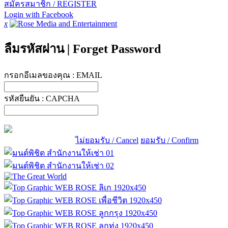
สมัครสมาชิก / REGISTER
Login with Facebook
x
ลืมรหัสผ่าน
|
Forget Password
กรอกอีเมลของคุณ :
EMAIL
รหัสยืนยัน :
CAPCHA
ไม่ยอมรับ / Cancel
ยอมรับ / Confirm