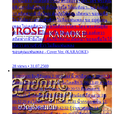
คู่แฟนเพลง ไม่เคยคิดว่าเก่ง หรือดังกว่าใคร..ใคร พระคุณ
ผู้ฟัง เท่านั้นยิ่งใหญ่ ที่เป็นแรงใจ ให้ผมดังมา.. ขอ องค์เท
วา สถิตฟากฟ้ายิ่งใหญ่ คุ้มภัยให้ท่าน เถิดหนา ขอจงเชื่อ
ใจ ไว้เถิดว่า ตราบชั่วชีวา ไม่ลืมแฟนเพลง ขอ อยู่คู่แฟน
เพลง ไม่เคยคิดว่าเก่ง หรือดังกว่าใคร..ใคร พระคุณผู้ฟัง
เท่านั้นยิ่งใหญ่ ที่เป็นแรงใจ ให้ผมดังมา.. ขอ องค์เทวา
สถิตฟากฟ้ายิ่งใหญ่ คุ้มภัยให้ท่าน เถิดหนา ขอจงเชื่อใจ ไว้
เถิดว่า ตราบชั่วชีวา ไม่ลืมแฟนเพลง
ขอบคุณแฟนเพลง - Cover Ver. (KARAOKE)
28 views • 31.07.2569
1. 00:00:00 ยินดีรับเดน 2. 00:03:44 น้ำตาอีสาน 3. 00:07:51
กิ่งทองใบหยก 4. 00:10:35 น้ำนิ่งไหลลึก 5. 00:13:49 ลานรัก
ลานเท 6. 00:17:06 จำใจจาก 7. 00:20:53 คืนฝนตก 8.
00:25:16 น้ำลงเดือนยี่ 9. 00:28:47 โสนน้อยเรือนงาม 10.
00:32:29 ตอไม้ที่ตายแล้ว 11. 00:35:41 น้ำกรดแช่เย็น 12.
00:39:08 อยากฟังซ้ำ 13. 00:42:32 รู้ว่าเขาหลอก 14.