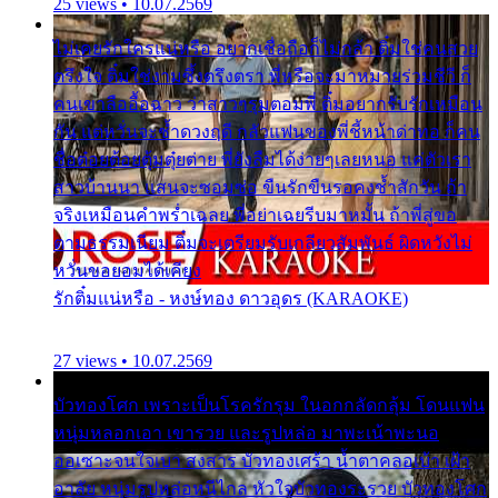
25 views • 10.07.2569
ไม่เคยรักใครแน่หรือ อยากเชื่อถือก็ไม่กล้า ติ๋มใช่คนสวย
ตรึงใจ ติ๋มใช่งามซึ้งตรึงตรา พี่หรือจะมาหมายร่วมชีวี ก็
คนเขาลืออื้อฉาว ว่าสาวๆรุมตอมพี่ ติ๋มอยากรับรักเหมือน
กัน แต่หวั่นจะช้ำดวงฤดี กลัวแฟนของพี่ชี้หน้าด่าทอ ก็คน
ชื่อต๋อยต้อยตุ้มตุ๋ยต่าย พี่ยังลืมได้ง่ายๆเลยหนอ แค่ตัวเรา
สาวบ้านนา แสนจะซอมซ่อ ขืนรักขืนรอคงช้ำสักวัน ถ้า
จริงเหมือนคำพร่ำเฉลย พี่อย่าเฉยรีบมาหมั้น ถ้าพี่สู่ขอ
ตามธรรมเนียม ติ๋มจะเตรียมรับเกลียวสัมพันธ์ ผิดหวังไม่
หวั่นขอยอมได้เคียง
รักติ๋มแน่หรือ - หงษ์ทอง ดาวอุดร (KARAOKE)
27 views • 10.07.2569
บัวทองโศก เพราะเป็นโรครักรุม ในอกกลัดกลุ้ม โดนแฟน
หนุ่มหลอกเอา เขารวย และรูปหล่อ มาพะเน้าพะนอ
ออเซาะจนใจเบา สงสาร บัวทองเศร้า น้ำตาคลอเบ้า เฝ้า
อาลัย หนุ่มรูปหล่อหนีไกล หัวใจบัวทองระรวย บัวทองโศก