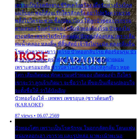
เพราะเป็นโรครักจาง ชีวิตเคว้งคว้าง เมื่อรักห่างร้างไกล
แม่ก็บอก พ่อก็สั่งจะรักใครสักครั้ง อย่าไปหวังความรวย
พลั้งไปใครจะช่วย ซื้อเปลมาไกว ให้ลูกบัวทอง เวรกรรม
ตามสนอง จึงเศร้าหมอง กลีบบัวทองต้องโรย บัวทองไม่
ตระหนัก เพราะไม่รักโคลนตม บัวทองท้องกลม เพราะลืม
ตมน้ำคลอง หลงลิ้น ที่สิ้นสัตย์ เจ้าจึงไม่ระมัด หลงกลิ่นลิ้น
โชย คำหวาน เขาวาดโรย บัวทองกลีบโรย ต้องร้อนรุม บัว
มาบานก่อนตูม ดุจไฟสุมร้อนรุมอุรา บัวทองผ่ายผอม
เพราะตรอมฤทัย ข้าวปลาไม่สนใจ ร้องไห้ลูกเดียว หยุด
โศก เสียเถิดทอง พักความเศร้าหมอง เถิดทองจ๋า ถึงใคร
เขาจะว่า ลูกเจ้าเกิดมา จะชื่อว่าไง พี่ขอเป็นเพื่อนปลอบใจ
จะตั้งชื่อให้ ว่าไอ้บังเอิญ
บัวทองร้องไห้ - เทพพร เพชรอุบล (ซาวด์ดนตรี)
(KARAOKE)
87 views • 06.07.2569
บัวทองโศก เพราะเป็นโรครักรุม ในอกกลัดกลุ้ม โดนแฟน
หนุ่มหลอกเอา เขารวย และรูปหล่อ มาพะเน้าพะนอ