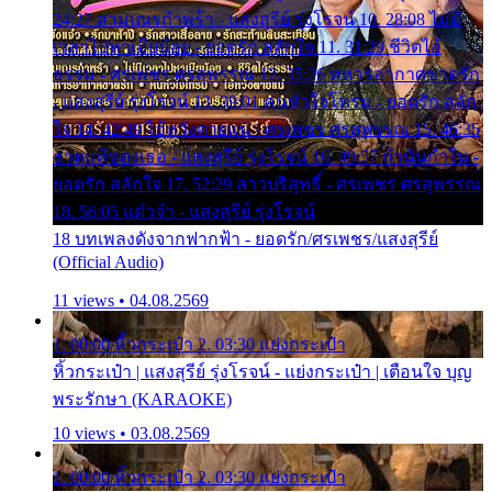
24:27 สามเณรกำพร้า - แสงสุรีย์ รุ่งโรจน์ 10. 28:08 ไม่มี
เวลาไปหาเมียน้อย - ยอดรัก สลักใจ 11. 31:29 ชีวิตไอ้
ธรรม - ศรเพชร ศรสุพรรณ 12. 35:26 ทหารอากาศขาดรัก
- แสงสุรีย์ รุ่งโรจน์ 13. 39:01 คนหัวใจโทรม - ยอดรัก สลัก
ใจ 14. 42:49 ไอ้หวังตายแน่ - ศรเพชร ศรสุพรรณ 15. 46:35
ธาตุแท้ของเธอ - แสงสุรีย์ รุ่งโรจน์ 16. 49:57 กำนันกำใน -
ยอดรัก สลักใจ 17. 52:29 สาวบริสุทธิ์ - ศรเพชร ศรสุพรรณ
18. 56:05 แต๋วจ๋า - แสงสุรีย์ รุ่งโรจน์
18 บทเพลงดังจากฟากฟ้า - ยอดรัก/ศรเพชร/แสงสุรีย์
(Official Audio)
11 views • 04.08.2569
1. 00:00 หิ้วกระเป๋า 2. 03:30 แย่งกระเป๋า
หิ้วกระเป๋า | แสงสุรีย์ รุ่งโรจน์ - แย่งกระเป๋า | เตือนใจ บุญ
พระรักษา (KARAOKE)
10 views • 03.08.2569
1. 00:00 หิ้วกระเป๋า 2. 03:30 แย่งกระเป๋า