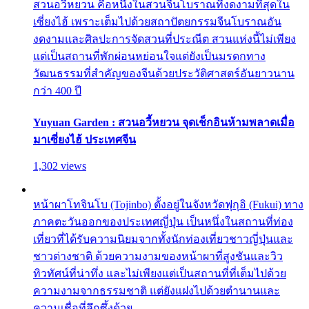
สวนอวี้หยวน คือหนึ่งในสวนจีนโบราณที่งดงามที่สุดใน
เซี่ยงไฮ้ เพราะเต็มไปด้วยสถาปัตยกรรมจีนโบราณอัน
งดงามและศิลปะการจัดสวนที่ประณีต สวนแห่งนี้ไม่เพียง
แต่เป็นสถานที่พักผ่อนหย่อนใจแต่ยังเป็นมรดกทาง
วัฒนธรรมที่สำคัญของจีนด้วยประวัติศาสตร์อันยาวนาน
กว่า 400 ปี
Yuyuan Garden : สวนอวี้หยวน จุดเช็กอินห้ามพลาดเมื่อ
มาเซี่ยงไฮ้ ประเทศจีน
1,302 views
หน้าผาโทจินโบ (Tojinbo) ตั้งอยู่ในจังหวัดฟุกุอิ (Fukui) ทาง
ภาคตะวันออกของประเทศญี่ปุ่น เป็นหนึ่งในสถานที่ท่อง
เที่ยวที่ได้รับความนิยมจากทั้งนักท่องเที่ยวชาวญี่ปุ่นและ
ชาวต่างชาติ ด้วยความงามของหน้าผาที่สูงชันและวิว
ทิวทัศน์ที่น่าทึ่ง และไม่เพียงแต่เป็นสถานที่ที่เต็มไปด้วย
ความงามจากธรรมชาติ แต่ยังแฝงไปด้วยตำนานและ
ความเชื่อที่ลึกซึ้งด้วย