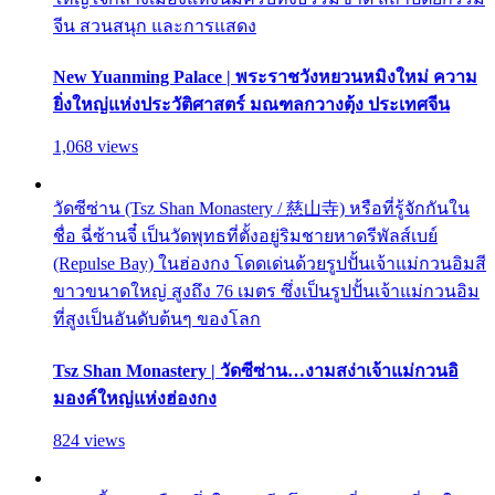
จีน สวนสนุก และการแสดง
New Yuanming Palace | พระราชวังหยวนหมิงใหม่ ความ
ยิ่งใหญ่แห่งประวัติศาสตร์ มณฑลกวางตุ้ง ประเทศจีน
1,068 views
วัดซีซ่าน (Tsz Shan Monastery / 慈山寺) หรือที่รู้จักกันใน
ชื่อ ฉี่ซ้านจี๋ เป็นวัดพุทธที่ตั้งอยู่ริมชายหาดรีพัลส์เบย์
(Repulse Bay) ในฮ่องกง โดดเด่นด้วยรูปปั้นเจ้าแม่กวนอิมสี
ขาวขนาดใหญ่ สูงถึง 76 เมตร ซึ่งเป็นรูปปั้นเจ้าแม่กวนอิม
ที่สูงเป็นอันดับต้นๆ ของโลก
Tsz Shan Monastery | วัดซีซ่าน…งามสง่าเจ้าแม่กวนอิ
มองค์ใหญ่แห่งฮ่องกง
824 views