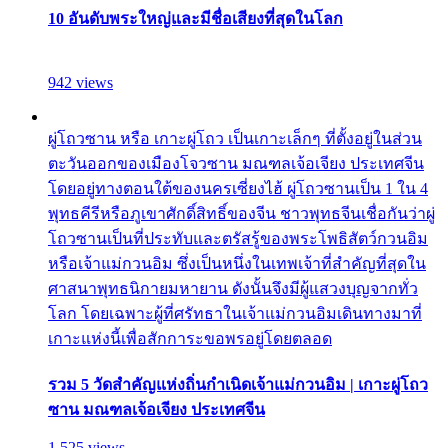
10 อันดับพระใหญ่และมีชื่อเสียงที่สุดในโลก
942 views
ผู่โถวซาน หรือ เกาะผู่โถว เป็นเกาะเล็กๆ ที่ตั้งอยู่ในส่วน
ตะวันออกของเมืองโจวซาน มณฑลเจ้อเจียง ประเทศจีน
โดยอยู่ทางตอนใต้ของนครเซี่ยงไฮ้ ผู่โถวซานเป็น 1 ใน 4
พุทธคีรีหรือภูเขาศักดิ์สิทธิ์ของจีน ชาวพุทธจีนเชื่อกันว่าผู่
โถวซานเป็นที่ประทับและตรัสรู้ของพระโพธิสัตว์กวนอิม
หรือเจ้าแม่กวนอิม ซึ่งเป็นหนึ่งในเทพเจ้าที่สำคัญที่สุดใน
ศาสนาพุทธนิกายมหายาน ดังนั้นจึงมีผู้แสวงบุญจากทั่ว
โลก โดยเฉพาะผู้ที่ศรัทธาในเจ้าแม่กวนอิมเดินทางมาที่
เกาะแห่งนี้เพื่อสักการะขอพรอยู่โดยตลอด
รวม 5 วัดสำคัญแห่งถิ่นกำเนิดเจ้าแม่กวนอิม | เกาะผู่โถว
ซาน มณฑลเจ้อเจียง ประเทศจีน
1,525 views