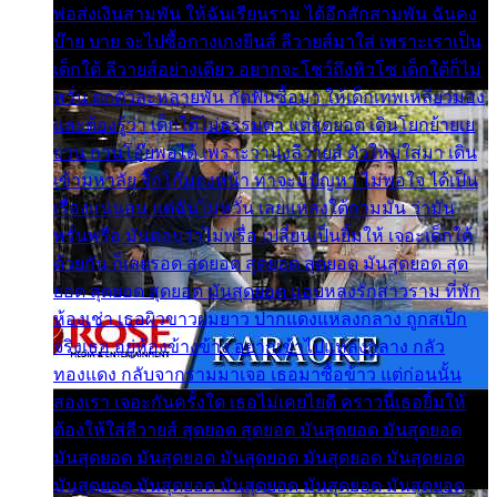
พ่อส่งเงินสามพัน ให้ฉันเรียนราม ได้อีกสักสามพัน ฉันคง
บ๊าย บาย จะไปซื้อกางเกงยีนส์ ลีวายส์มาใส่ เพราะเราเป็น
เด็กใต้ ลีวายส์อย่างเดียว อยากจะโชว์ถึงหิวโซ เด็กใต้ก็ไม่
หวั่น ตกตัวละหลายพัน กัดฟันซื้อมา ให้เด็กเทพเหลียวมอง
และต้องรู้ว่า เด็กใต้ไม่ธรรมดา แต่สุดยอด เดินโยกย้ายเย
ยวน กวนโอ๊ยพอได้ เพราะว่านุ่งลีวายส์ ตัวใหม่ใส่มา เดิน
เข้ามหาลัย จิ๊กโก๊มองหน้า ท่าจะมีปัญหา ไม่พอใจ ได้เป็น
เรื่องแน่นอน แต่ฉันไม่หวั่น เลยแหลงใต้ถามมัน ว่ามัน
พรั่นพรือ มันตอบว่าไม่พรื่อ เปลี่ยนเป็นยิ้มให้ เจอะเด็กใต้
ด้วยกัน ก็เลยรอด สุดยอด สุดยอด สุดยอด มันสุดยอด สุด
ยอด สุดยอด สุดยอด มันสุดยอด แอบหลงรักสาวราม ที่พัก
ห้องเช่า เธอผิวขาวผมยาว ปากแดงแหลงกลาง ถูกสเป็ก
จริงเธอ อยู่ห้องข้างข้าง อยากเข้าไปแหลงกลาง กลัว
ทองแดง กลับจากรามมาเจอ เธอมาซื้อข้าว แต่ก่อนนั้น
สองเรา เจอะกันครั้งใด เธอไม่เคยไยดี คราวนี้เธอยิ้มให้
ต้องให้ใส่ลีวายส์ สุดยอด สุดยอด มันสุดยอด มันสุดยอด
มันสุดยอด มันสุดยอด มันสุดยอด มันสุดยอด มันสุดยอด
มันสุดยอด มันสุดยอด มันสุดยอด มันสุดยอด มันสุดยอด