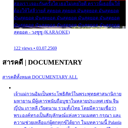
สองเรา เจอะกันครั้งใด เธอไม่เคยไยดี คราวนี้เธอยิ้มให้
ต้องให้ใส่ลีวายส์ สุดยอด สุดยอด มันสุดยอด มันสุดยอด
มันสุดยอด มันสุดยอด มันสุดยอด มันสุดยอด มันสุดยอด
มันสุดยอด มันสุดยอด มันสุดยอด มันสุดยอด มันสุดยอด
สุดยอด - วงซูซู (KARAOKE)
122 views • 03.07.2569
สารคดี
|
DOCUMENTARY
สารคดีทั้งหมด
DOCUMENTARY ALL
เจ้าแม่กวนอิมเป็นพระโพธิสัตว์ในพระพุทธศาสนานิกาย
มหายาน มีผู้เคารพนับถือบูชาในหลายประเทศ เช่น จีน
ญี่ปุ่น เกาหลี เวียดนาม รวมทั้งไทย โดยมีความเชื่อว่า
พระองค์ทรงเป็นสัญลักษณ์แห่งความเมตตา กรุณา และ
ความช่วยเหลือแก่ผู้ตกทุกข์ได้ยาก ในบทความนี้ Palanla