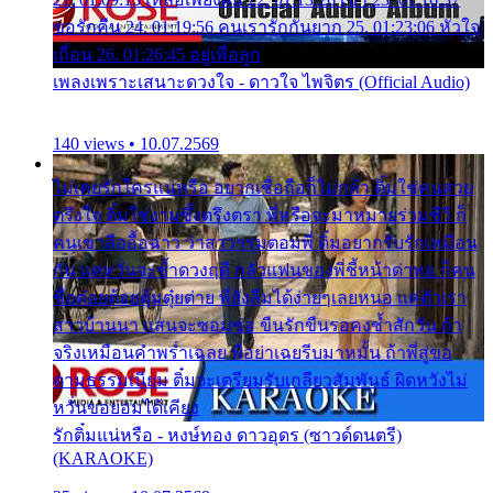
ขอรักคืน 24. 01:19:56 คนเรารักกันยาก 25. 01:23:06 หัวใจ
เถื่อน 26. 01:26:45 อยู่เพื่อลูก
เพลงเพราะเสนาะดวงใจ - ดาวใจ ไพจิตร (Official Audio)
140 views • 10.07.2569
ไม่เคยรักใครแน่หรือ อยากเชื่อถือก็ไม่กล้า ติ๋มใช่คนสวย
ตรึงใจ ติ๋มใช่งามซึ้งตรึงตรา พี่หรือจะมาหมายร่วมชีวี ก็
คนเขาลืออื้อฉาว ว่าสาวๆรุมตอมพี่ ติ๋มอยากรับรักเหมือน
กัน แต่หวั่นจะช้ำดวงฤดี กลัวแฟนของพี่ชี้หน้าด่าทอ ก็คน
ชื่อต๋อยต้อยตุ้มตุ๋ยต่าย พี่ยังลืมได้ง่ายๆเลยหนอ แค่ตัวเรา
สาวบ้านนา แสนจะซอมซ่อ ขืนรักขืนรอคงช้ำสักวัน ถ้า
จริงเหมือนคำพร่ำเฉลย พี่อย่าเฉยรีบมาหมั้น ถ้าพี่สู่ขอ
ตามธรรมเนียม ติ๋มจะเตรียมรับเกลียวสัมพันธ์ ผิดหวังไม่
หวั่นขอยอมได้เคียง
รักติ๋มแน่หรือ - หงษ์ทอง ดาวอุดร (ซาวด์ดนตรี)
(KARAOKE)