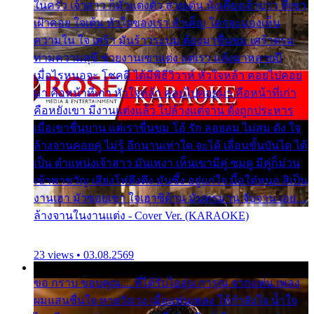
ในครัว เจ้าสาว ก็มัวแต่งตัว สวยเด่น นั่งเคียงเจ้าบ่าว ที่เขา
เฝ้าคอย ใจเต้น หัวใจของเรา ลำเค็ญ ใครจะมองเห็น
ความใน ใจ เศร้า มันร้าวระบม ต้องมาขื่นขม เศร้าตรม
ท่ามความสุขี ช่วยงานเขาแต่ง แต่เรา แล้งมาหลายปี
เมื่อไรหนอจะ โชคดี ได้มีพิธีวิวาห์ หัวใจหล้า คอยไปคอย
มา คือหน้าที่เก่า หัวใจหล้า คอยไปคอยมา คือหน้าที่เก่า
คือหยังเขา มีงานแต่งแล้ว ไปล้างแต่จาน ดั่งถูกประหาร
เมื่อเขาชื่นบาน แต่เราขื่นขม โอ้ รัก ลอยลม ไม่สม ดัง ใจ
ล้างจานคอยคู่ ไม่รู้ อีกนานเท่าใด จะได้ เลื่อนขั้นบันได ได้
เป็น ตำแหน่งเจ้าสาว มันเหงา เห็นเขามีคู่ ซมดู มีคู่ก็ม่วน
เข้าพาขวัญ เสียงโห่ตึงตึง มันซึ้ง อยู่แก่ใจ มื้อใด๋หนอ สิเป็น
งานเฮา มัวซอยเขา ใจเฮาซิด้าน มันทรมาน จับจาน เอย…
ล้างจานในงานแต่ง - Cover Ver. (KARAOKE)
23 views • 03.08.2569
ขอ กราบ ขอบคุณ.... ที่ได้รับไออุ่น การุณ จากแฟน เพลง
ผมแสนชื่นใจ หายวังเวง เมื่อแฟนเพลง ให้กำลังใจ น้ำใจ