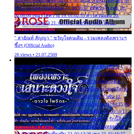
00:45:25 รอหน่อยน้องติ๋ม 15. 00:48:56 เรือล่มในหนอง 16.
00:51:43 บัตรเชิญสีเลือด 17. 00:56:07 อดีตรักโรงทอ 18.
01:00:00 เขมรไล่ควาย 19. 01:02:55 สาวสวนแตง 20.
01:05:51 แอบมอง 21. 01:09:27 พบรักปากน้ำโพ 22.
01:13:06 สายัณห์เมา
" สายัณห์ สัญญา " ขวัญใจคนเดิม - รวมเพลงดังเพราะๆ
ซึ้งๆ (Official Audio)
26 views • 21.07.2569
1. 00:00:00 ทำไมทำฉันได้ 2. 00:03:20 นางฟ้าสลัม 3.
00:06:50 คน 4. 00:10:36 บุญเหลือเกิน 5. 00:13:58 ฝนหยาด
สุดท้าย 6. 00:17:30 ยาใจยาจก 7. 00:20:30 คิดดูให้ดี 8.
00:24:21 ลบรอยแผลรัก 9. 00:27:35 เหมือนใจโดนกรีด 10.
00:30:54 ขบวนการเปาเปียว 11. 00:34:05 คำรำพัน 12.
00:37:20 ปาหนัน 13. 00:40:37 ใจเจ้ากรรม 14. 00:44:15 จูบ
ฉันแล้วจงตายเสีย 15. 00:47:24 ขอสูมาเต๊อะ 16. 00:51:11
คนใจมาร 17. 00:54:50 คืนทรมาน 18. 00:58:25 รักนี้สีดำ
19. 01:01:44 ส่วนเกิน 20. 01:05:42 หยาดน้ำฝนหยดน้ำตา
21. 01:09:13 เหลือเพียงฝัน 22. 01:13:26 เขา 23. 01:16:37