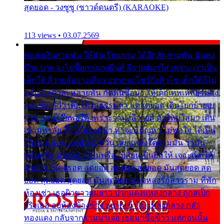
สุดยอด - วงซูซู (ซาวด์ดนตรี) (KARAOKE)
113 views • 03.07.2569
พ่อส่งเงินสามพัน ให้ฉันเรียนราม ได้อีกสักสามพัน ฉันคง
บ๊าย บาย จะไปซื้อกางเกงยีนส์ ลีวายส์มาใส่ เพราะเราเป็น
เด็กใต้ ลีวายส์อย่างเดียว อยากจะโชว์ถึงหิวโซ เด็กใต้ก็ไม่
หวั่น ตกตัวละหลายพัน กัดฟันซื้อมา ให้เด็กเทพเหลียวมอง
และต้องรู้ว่า เด็กใต้ไม่ธรรมดา แต่สุดยอด เดินโยกย้ายเย
ยวน กวนโอ๊ยพอได้ เพราะว่านุ่งลีวายส์ ตัวใหม่ใส่มา เดิน
เข้ามหาลัย จิ๊กโก๊มองหน้า ท่าจะมีปัญหา ไม่พอใจ ได้เป็น
เรื่องแน่นอน แต่ฉันไม่หวั่น เลยแหลงใต้ถามมัน ว่ามัน
พรั่นพรือ มันตอบว่าไม่พรื่อ เปลี่ยนเป็นยิ้มให้ เจอะเด็กใต้
ด้วยกัน ก็เลยรอด สุดยอด สุดยอด สุดยอด มันสุดยอด สุด
ยอด สุดยอด สุดยอด มันสุดยอด แอบหลงรักสาวราม ที่พัก
ห้องเช่า เธอผิวขาวผมยาว ปากแดงแหลงกลาง ถูกสเป็ก
จริงเธอ อยู่ห้องข้างข้าง อยากเข้าไปแหลงกลาง กลัว
ทองแดง กลับจากรามมาเจอ เธอมาซื้อข้าว แต่ก่อนนั้น