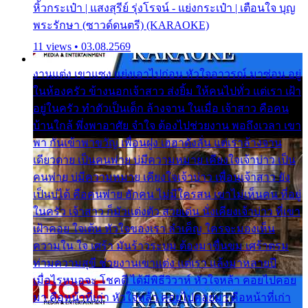
หิ้วกระเป๋า | แสงสุรีย์ รุ่งโรจน์ - แย่งกระเป๋า | เตือนใจ บุญ
พระรักษา (ซาวด์ดนตรี) (KARAOKE)
11 views • 03.08.2569
งานแต่ง เขาแซง แย่งเอาไปก่อน หัวใจอาวรณ์ มาซ่อน อยู่
ในห้องครัว ข้างนอกเจ้าสาว ส่งยิ้ม ให้คนไปทั่ว แต่เรา เฝ้า
อยู่ในครัว ทำตัวเป็นเด็ก ล้างจาน ในเมื่อ เจ้าสาว คือคน
บ้านใกล้ พึ่งพาอาศัย จำใจ ต้องไปช่วยงาน พอถึงเวลา เขา
พา กันเข้าพาขวัญ เพื่อนฝูง เฮฮาดังลั่น แต่เราล้างจาน
เดียวดาย เป็นคนพ่าย บ่มีความหมาย เคียงใจเจ้าบ่าว เป็น
คนพ่าย บ่มีความหมาย เคียงใจเจ้าบ่าว เพื่อนเจ้าสาว ยัง
เป็นบ่ได้ คือคนพ่าย ฮักคน ไม่มีใครสน เขาไม่เห็นคน ที่อยู่
ในครัว เจ้าสาว ก็มัวแต่งตัว สวยเด่น นั่งเคียงเจ้าบ่าว ที่เขา
เฝ้าคอย ใจเต้น หัวใจของเรา ลำเค็ญ ใครจะมองเห็น
ความใน ใจ เศร้า มันร้าวระบม ต้องมาขื่นขม เศร้าตรม
ท่ามความสุขี ช่วยงานเขาแต่ง แต่เรา แล้งมาหลายปี
เมื่อไรหนอจะ โชคดี ได้มีพิธีวิวาห์ หัวใจหล้า คอยไปคอย
มา คือหน้าที่เก่า หัวใจหล้า คอยไปคอยมา คือหน้าที่เก่า