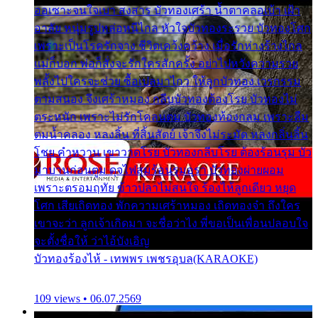
ออเซาะจนใจเบา สงสาร บัวทองเศร้า น้ำตาคลอเบ้า เฝ้า
อาลัย หนุ่มรูปหล่อหนีไกล หัวใจบัวทองระรวย บัวทองโศก
เพราะเป็นโรครักจาง ชีวิตเคว้งคว้าง เมื่อรักห่างร้างไกล
แม่ก็บอก พ่อก็สั่งจะรักใครสักครั้ง อย่าไปหวังความรวย
พลั้งไปใครจะช่วย ซื้อเปลมาไกว ให้ลูกบัวทอง เวรกรรม
ตามสนอง จึงเศร้าหมอง กลีบบัวทองต้องโรย บัวทองไม่
ตระหนัก เพราะไม่รักโคลนตม บัวทองท้องกลม เพราะลืม
ตมน้ำคลอง หลงลิ้น ที่สิ้นสัตย์ เจ้าจึงไม่ระมัด หลงกลิ่นลิ้น
โชย คำหวาน เขาวาดโรย บัวทองกลีบโรย ต้องร้อนรุม บัว
มาบานก่อนตูม ดุจไฟสุมร้อนรุมอุรา บัวทองผ่ายผอม
เพราะตรอมฤทัย ข้าวปลาไม่สนใจ ร้องไห้ลูกเดียว หยุด
โศก เสียเถิดทอง พักความเศร้าหมอง เถิดทองจ๋า ถึงใคร
เขาจะว่า ลูกเจ้าเกิดมา จะชื่อว่าไง พี่ขอเป็นเพื่อนปลอบใจ
จะตั้งชื่อให้ ว่าไอ้บังเอิญ
บัวทองร้องไห้ - เทพพร เพชรอุบล(KARAOKE)
109 views • 06.07.2569