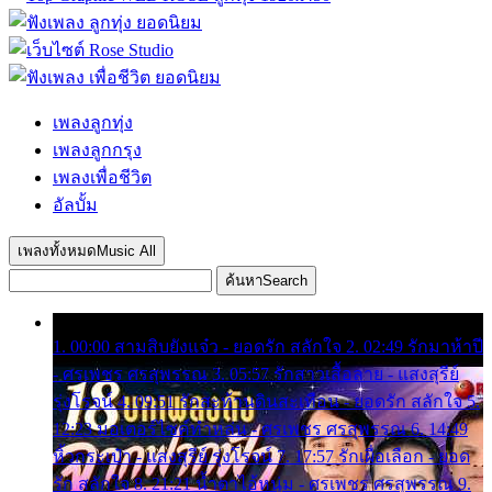
เพลงลูกทุ่ง
เพลงลูกกรุง
เพลงเพื่อชีวิต
อัลบั้ม
เพลงทั้งหมด
Music All
ค้นหา
Search
1. 00:00 สามสิบยังแจ๋ว - ยอดรัก สลักใจ 2. 02:49 รักมาห้าปี
- ศรเพชร ศรสุพรรณ 3. 05:57 รักสาวเสื้อลาย - แสงสุรีย์
รุ่งโรจน์ 4. 09:51 รักสะท้านดินสะเทือน - ยอดรัก สลักใจ 5.
12:23 มอเตอร์ไซค์ทำหล่น - ศรเพชร ศรสุพรรณ 6. 14:49
หิ้วกระเป๋า - แสงสุรีย์ รุ่งโรจน์ 7. 17:57 รักเผื่อเลือก - ยอด
รัก สลักใจ 8. 21:21 น้ำตาไอ้หนุ่ม - ศรเพชร ศรสุพรรณ 9.