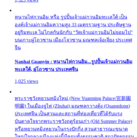
หนานไห่กวนอิม หรือ รูปปั้นเจ้าแม่กวนอิมทะเลใต้ เป็น
องค์เจ้าแม่กวนอิมความสูง 33 เมตรรวมฐาน ประดิษฐาน
อยู่ริมทะเล ไม่ไกลกันนักกับ “วัดเจ้าแม่กวนอิมไม่ยอมไป”
บนเกาะผู่โถวซาน เมืองโจวซาน มณฑลเจ้อเจียง ประเทศ
จีน
Nanhai Guanyin : หนานไห่กวนอิม...รูปปั้นเจ้าแม่กวนอิม
ทะเลใต้, ผู่โถวซาน ประเทศจีน
1,025 views
พระราชวังหยวนหมิงใหม่ (New Yuanming Palace/宮新園
明園) ในเมืองจูไห่ (Zhuhai) มณฑลกวางตุ้ง (Quangdong)
ประเทศจีน เป็นสวนและสถานที่ท่องเที่ยวที่ได้รับแรง
บันดาลใจจากพระราชวังฤดูร้อนเก่า (Old Summer Palace)
หรือหยวนหมิงหยวนในกรุงปักกิ่ง สวนสาธารณะขนาด
ใหญ่ใจกลางเมืองแห่งนี้มีครบทั้งธรรมชาติ สถาปัตยกรรม