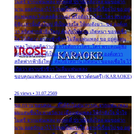
ไมตรี จากแฟนเพลง ทุกทุกที่ ปราณีหลั่งไหล ผมขอฝาก
นาม ยอดรักเอาไว้ โปรดเป็นแรงใจ อย่างนี้เรื่อยไป ขอ อยู่
คู่แฟนเพลง ไม่เคยคิดว่าเก่ง หรือดังกว่าใคร..ใคร พระคุณ
ผู้ฟัง เท่านั้นยิ่งใหญ่ ที่เป็นแรงใจ ให้ผมดังมา.. ขอ องค์เท
วา สถิตฟากฟ้ายิ่งใหญ่ คุ้มภัยให้ท่าน เถิดหนา ขอจงเชื่อ
ใจ ไว้เถิดว่า ตราบชั่วชีวา ไม่ลืมแฟนเพลง ขอ อยู่คู่แฟน
เพลง ไม่เคยคิดว่าเก่ง หรือดังกว่าใคร..ใคร พระคุณผู้ฟัง
เท่านั้นยิ่งใหญ่ ที่เป็นแรงใจ ให้ผมดังมา.. ขอ องค์เทวา
สถิตฟากฟ้ายิ่งใหญ่ คุ้มภัยให้ท่าน เถิดหนา ขอจงเชื่อใจ ไว้
เถิดว่า ตราบชั่วชีวา ไม่ลืมแฟนเพลง
ขอบคุณแฟนเพลง - Cover Ver. (ซาวด์ดนตรี) (KARAOKE)
26 views • 31.07.2569
ขอ กราบ ขอบคุณ.... ที่ได้รับไออุ่น การุณ จากแฟน เพลง
ผมแสนชื่นใจ หายวังเวง เมื่อแฟนเพลง ให้กำลังใจ น้ำใจ
ไมตรี จากแฟนเพลง ทุกทุกที่ ปราณีหลั่งไหล ผมขอฝาก
นาม ยอดรักเอาไว้ โปรดเป็นแรงใจ อย่างนี้เรื่อยไป ขอ อยู่