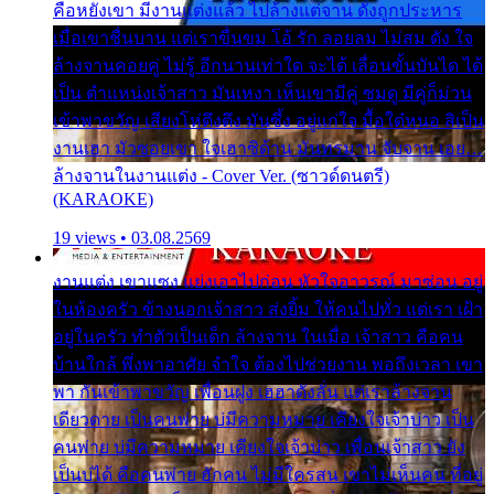
คือหยังเขา มีงานแต่งแล้ว ไปล้างแต่จาน ดั่งถูกประหาร
เมื่อเขาชื่นบาน แต่เราขื่นขม โอ้ รัก ลอยลม ไม่สม ดัง ใจ
ล้างจานคอยคู่ ไม่รู้ อีกนานเท่าใด จะได้ เลื่อนขั้นบันได ได้
เป็น ตำแหน่งเจ้าสาว มันเหงา เห็นเขามีคู่ ซมดู มีคู่ก็ม่วน
เข้าพาขวัญ เสียงโห่ตึงตึง มันซึ้ง อยู่แก่ใจ มื้อใด๋หนอ สิเป็น
งานเฮา มัวซอยเขา ใจเฮาซิด้าน มันทรมาน จับจาน เอย…
ล้างจานในงานแต่ง - Cover Ver. (ซาวด์ดนตรี)
(KARAOKE)
19 views • 03.08.2569
งานแต่ง เขาแซง แย่งเอาไปก่อน หัวใจอาวรณ์ มาซ่อน อยู่
ในห้องครัว ข้างนอกเจ้าสาว ส่งยิ้ม ให้คนไปทั่ว แต่เรา เฝ้า
อยู่ในครัว ทำตัวเป็นเด็ก ล้างจาน ในเมื่อ เจ้าสาว คือคน
บ้านใกล้ พึ่งพาอาศัย จำใจ ต้องไปช่วยงาน พอถึงเวลา เขา
พา กันเข้าพาขวัญ เพื่อนฝูง เฮฮาดังลั่น แต่เราล้างจาน
เดียวดาย เป็นคนพ่าย บ่มีความหมาย เคียงใจเจ้าบ่าว เป็น
คนพ่าย บ่มีความหมาย เคียงใจเจ้าบ่าว เพื่อนเจ้าสาว ยัง
เป็นบ่ได้ คือคนพ่าย ฮักคน ไม่มีใครสน เขาไม่เห็นคน ที่อยู่