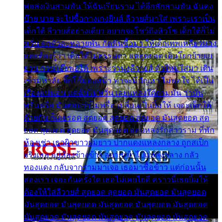
พ่อส่งเงินสามพัน ให้ฉันเรียนราม ได้อีกสักสามพัน ฉันคง
บ๊าย บาย จะไปซื้อกางเกงยีนส์ ลีวายส์มาใส่ เพราะเราเป็น
เด็กใต้ ลีวายส์อย่างเดียว อยากจะโชว์ถึงหิวโซ เด็กใต้ก็ไม่
หวั่น ตกตัวละหลายพัน กัดฟันซื้อมา ให้เด็กเทพเหลียวมอง
และต้องรู้ว่า เด็กใต้ไม่ธรรมดา แต่สุดยอด เดินโยกย้ายเย
ยวน กวนโอ๊ยพอได้ เพราะว่านุ่งลีวายส์ ตัวใหม่ใส่มา เดิน
เข้ามหาลัย จิ๊กโก๊มองหน้า ท่าจะมีปัญหา ไม่พอใจ ได้เป็น
เรื่องแน่นอน แต่ฉันไม่หวั่น เลยแหลงใต้ถามมัน ว่ามัน
พรั่นพรือ มันตอบว่าไม่พรื่อ เปลี่ยนเป็นยิ้มให้ เจอะเด็กใต้
ด้วยกัน ก็เลยรอด สุดยอด สุดยอด สุดยอด มันสุดยอด สุด
ยอด สุดยอด สุดยอด มันสุดยอด แอบหลงรักสาวราม ที่พัก
ห้องเช่า เธอผิวขาวผมยาว ปากแดงแหลงกลาง ถูกสเป็ก
จริงเธอ อยู่ห้องข้างข้าง อยากเข้าไปแหลงกลาง กลัว
ทองแดง กลับจากรามมาเจอ เธอมาซื้อข้าว แต่ก่อนนั้น
สองเรา เจอะกันครั้งใด เธอไม่เคยไยดี คราวนี้เธอยิ้มให้
ต้องให้ใส่ลีวายส์ สุดยอด สุดยอด มันสุดยอด มันสุดยอด
มันสุดยอด มันสุดยอด มันสุดยอด มันสุดยอด มันสุดยอด
มันสุดยอด มันสุดยอด มันสุดยอด มันสุดยอด มันสุดยอด