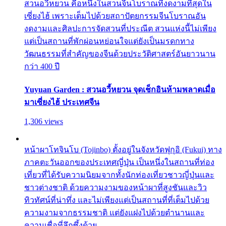
สวนอวี้หยวน คือหนึ่งในสวนจีนโบราณที่งดงามที่สุดใน
เซี่ยงไฮ้ เพราะเต็มไปด้วยสถาปัตยกรรมจีนโบราณอัน
งดงามและศิลปะการจัดสวนที่ประณีต สวนแห่งนี้ไม่เพียง
แต่เป็นสถานที่พักผ่อนหย่อนใจแต่ยังเป็นมรดกทาง
วัฒนธรรมที่สำคัญของจีนด้วยประวัติศาสตร์อันยาวนาน
กว่า 400 ปี
Yuyuan Garden : สวนอวี้หยวน จุดเช็กอินห้ามพลาดเมื่อ
มาเซี่ยงไฮ้ ประเทศจีน
1,306 views
หน้าผาโทจินโบ (Tojinbo) ตั้งอยู่ในจังหวัดฟุกุอิ (Fukui) ทาง
ภาคตะวันออกของประเทศญี่ปุ่น เป็นหนึ่งในสถานที่ท่อง
เที่ยวที่ได้รับความนิยมจากทั้งนักท่องเที่ยวชาวญี่ปุ่นและ
ชาวต่างชาติ ด้วยความงามของหน้าผาที่สูงชันและวิว
ทิวทัศน์ที่น่าทึ่ง และไม่เพียงแต่เป็นสถานที่ที่เต็มไปด้วย
ความงามจากธรรมชาติ แต่ยังแฝงไปด้วยตำนานและ
ความเชื่อที่ลึกซึ้งด้วย