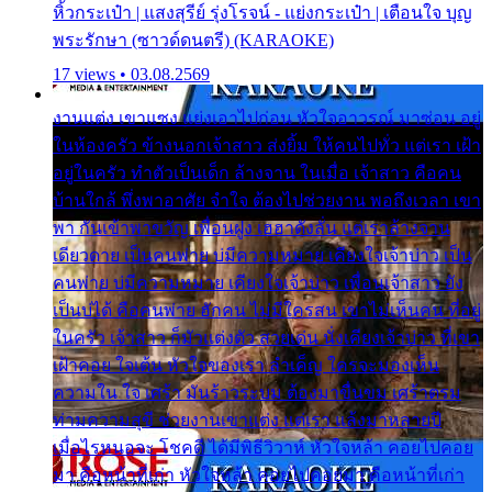
หิ้วกระเป๋า | แสงสุรีย์ รุ่งโรจน์ - แย่งกระเป๋า | เตือนใจ บุญ
พระรักษา (ซาวด์ดนตรี) (KARAOKE)
17 views • 03.08.2569
งานแต่ง เขาแซง แย่งเอาไปก่อน หัวใจอาวรณ์ มาซ่อน อยู่
ในห้องครัว ข้างนอกเจ้าสาว ส่งยิ้ม ให้คนไปทั่ว แต่เรา เฝ้า
อยู่ในครัว ทำตัวเป็นเด็ก ล้างจาน ในเมื่อ เจ้าสาว คือคน
บ้านใกล้ พึ่งพาอาศัย จำใจ ต้องไปช่วยงาน พอถึงเวลา เขา
พา กันเข้าพาขวัญ เพื่อนฝูง เฮฮาดังลั่น แต่เราล้างจาน
เดียวดาย เป็นคนพ่าย บ่มีความหมาย เคียงใจเจ้าบ่าว เป็น
คนพ่าย บ่มีความหมาย เคียงใจเจ้าบ่าว เพื่อนเจ้าสาว ยัง
เป็นบ่ได้ คือคนพ่าย ฮักคน ไม่มีใครสน เขาไม่เห็นคน ที่อยู่
ในครัว เจ้าสาว ก็มัวแต่งตัว สวยเด่น นั่งเคียงเจ้าบ่าว ที่เขา
เฝ้าคอย ใจเต้น หัวใจของเรา ลำเค็ญ ใครจะมองเห็น
ความใน ใจ เศร้า มันร้าวระบม ต้องมาขื่นขม เศร้าตรม
ท่ามความสุขี ช่วยงานเขาแต่ง แต่เรา แล้งมาหลายปี
เมื่อไรหนอจะ โชคดี ได้มีพิธีวิวาห์ หัวใจหล้า คอยไปคอย
มา คือหน้าที่เก่า หัวใจหล้า คอยไปคอยมา คือหน้าที่เก่า