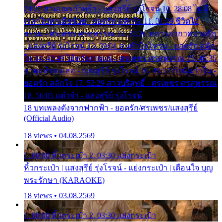
24:27 สามเณรกำพร้า - แสงสุรีย์ รุ่งโรจน์ 10. 28:08 ไม่มี
เวลาไปหาเมียน้อย - ยอดรัก สลักใจ 11. 31:29 ชีวิตไอ้
ธรรม - ศรเพชร ศรสุพรรณ 12. 35:26 ทหารอากาศขาดรัก
- แสงสุรีย์ รุ่งโรจน์ 13. 39:01 คนหัวใจโทรม - ยอดรัก สลัก
ใจ 14. 42:49 ไอ้หวังตายแน่ - ศรเพชร ศรสุพรรณ 15. 46:35
ธาตุแท้ของเธอ - แสงสุรีย์ รุ่งโรจน์ 16. 49:57 กำนันกำใน -
ยอดรัก สลักใจ 17. 52:29 สาวบริสุทธิ์ - ศรเพชร ศรสุพรรณ
18. 56:05 แต๋วจ๋า - แสงสุรีย์ รุ่งโรจน์
18 บทเพลงดังจากฟากฟ้า - ยอดรัก/ศรเพชร/แสงสุรีย์
(Official Audio)
18 views • 04.08.2569
1. 00:00 หิ้วกระเป๋า 2. 03:30 แย่งกระเป๋า
หิ้วกระเป๋า | แสงสุรีย์ รุ่งโรจน์ - แย่งกระเป๋า | เตือนใจ บุญ
พระรักษา (KARAOKE)
18 views • 03.08.2569
1. 00:00 หิ้วกระเป๋า 2. 03:30 แย่งกระเป๋า