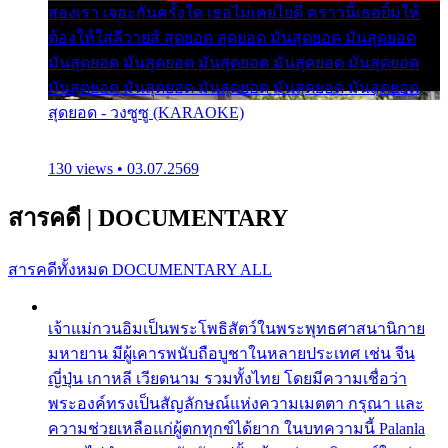
สองเรา เจอะกันครั้งใด เธอไม่เคยไยดี คราวนี้เธอยิ้มให้
ต้องให้ใส่ลีวายส์ สุดยอด สุดยอด มันสุดยอด มันสุดยอด
มันสุดยอด มันสุดยอด มันสุดยอด มันสุดยอด มันสุดยอด
มันสุดยอด มันสุดยอด มันสุดยอด มันสุดยอด มันสุดยอด
สุดยอด - วงซูซู (KARAOKE)
130 views • 03.07.2569
สารคดี
|
DOCUMENTARY
สารคดีทั้งหมด
DOCUMENTARY ALL
เจ้าแม่กวนอิมเป็นพระโพธิสัตว์ในพระพุทธศาสนานิกาย
มหายาน มีผู้เคารพนับถือบูชาในหลายประเทศ เช่น จีน
ญี่ปุ่น เกาหลี เวียดนาม รวมทั้งไทย โดยมีความเชื่อว่า
พระองค์ทรงเป็นสัญลักษณ์แห่งความเมตตา กรุณา และ
ความช่วยเหลือแก่ผู้ตกทุกข์ได้ยาก ในบทความนี้ Palanla