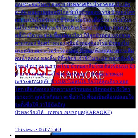
ออเซาะจนใจเบา สงสาร บัวทองเศร้า น้ำตาคลอเบ้า เฝ้า
อาลัย หนุ่มรูปหล่อหนีไกล หัวใจบัวทองระรวย บัวทองโศก
เพราะเป็นโรครักจาง ชีวิตเคว้งคว้าง เมื่อรักห่างร้างไกล
แม่ก็บอก พ่อก็สั่งจะรักใครสักครั้ง อย่าไปหวังความรวย
พลั้งไปใครจะช่วย ซื้อเปลมาไกว ให้ลูกบัวทอง เวรกรรม
ตามสนอง จึงเศร้าหมอง กลีบบัวทองต้องโรย บัวทองไม่
ตระหนัก เพราะไม่รักโคลนตม บัวทองท้องกลม เพราะลืม
ตมน้ำคลอง หลงลิ้น ที่สิ้นสัตย์ เจ้าจึงไม่ระมัด หลงกลิ่นลิ้น
โชย คำหวาน เขาวาดโรย บัวทองกลีบโรย ต้องร้อนรุม บัว
มาบานก่อนตูม ดุจไฟสุมร้อนรุมอุรา บัวทองผ่ายผอม
เพราะตรอมฤทัย ข้าวปลาไม่สนใจ ร้องไห้ลูกเดียว หยุด
โศก เสียเถิดทอง พักความเศร้าหมอง เถิดทองจ๋า ถึงใคร
เขาจะว่า ลูกเจ้าเกิดมา จะชื่อว่าไง พี่ขอเป็นเพื่อนปลอบใจ
จะตั้งชื่อให้ ว่าไอ้บังเอิญ
บัวทองร้องไห้ - เทพพร เพชรอุบล(KARAOKE)
116 views • 06.07.2569