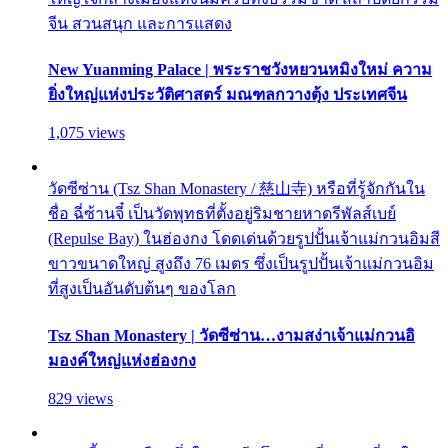
จีน สวนสนุก และการแสดง
New Yuanming Palace | พระราชวังหยวนหมิงใหม่ ความ
ยิ่งใหญ่แห่งประวัติศาสตร์ มณฑลกวางตุ้ง ประเทศจีน
1,075 views
วัดซีซ่าน (Tsz Shan Monastery / 慈山寺) หรือที่รู้จักกันใน
ชื่อ ฉี่ซ้านจี๋ เป็นวัดพุทธที่ตั้งอยู่ริมชายหาดรีพัลส์เบย์
(Repulse Bay) ในฮ่องกง โดดเด่นด้วยรูปปั้นเจ้าแม่กวนอิมสี
ขาวขนาดใหญ่ สูงถึง 76 เมตร ซึ่งเป็นรูปปั้นเจ้าแม่กวนอิม
ที่สูงเป็นอันดับต้นๆ ของโลก
Tsz Shan Monastery | วัดซีซ่าน…งามสง่าเจ้าแม่กวนอิ
มองค์ใหญ่แห่งฮ่องกง
829 views