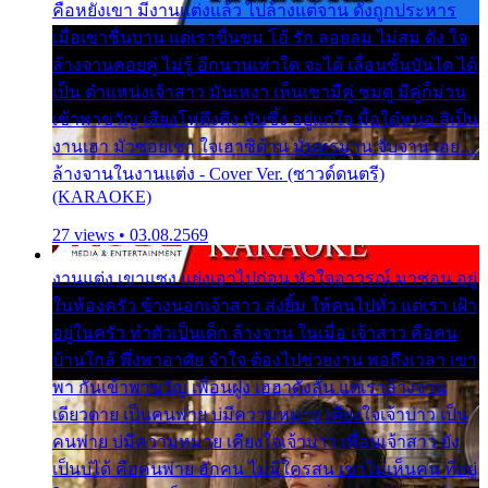
คือหยังเขา มีงานแต่งแล้ว ไปล้างแต่จาน ดั่งถูกประหาร
เมื่อเขาชื่นบาน แต่เราขื่นขม โอ้ รัก ลอยลม ไม่สม ดัง ใจ
ล้างจานคอยคู่ ไม่รู้ อีกนานเท่าใด จะได้ เลื่อนขั้นบันได ได้
เป็น ตำแหน่งเจ้าสาว มันเหงา เห็นเขามีคู่ ซมดู มีคู่ก็ม่วน
เข้าพาขวัญ เสียงโห่ตึงตึง มันซึ้ง อยู่แก่ใจ มื้อใด๋หนอ สิเป็น
งานเฮา มัวซอยเขา ใจเฮาซิด้าน มันทรมาน จับจาน เอย…
ล้างจานในงานแต่ง - Cover Ver. (ซาวด์ดนตรี)
(KARAOKE)
27 views • 03.08.2569
งานแต่ง เขาแซง แย่งเอาไปก่อน หัวใจอาวรณ์ มาซ่อน อยู่
ในห้องครัว ข้างนอกเจ้าสาว ส่งยิ้ม ให้คนไปทั่ว แต่เรา เฝ้า
อยู่ในครัว ทำตัวเป็นเด็ก ล้างจาน ในเมื่อ เจ้าสาว คือคน
บ้านใกล้ พึ่งพาอาศัย จำใจ ต้องไปช่วยงาน พอถึงเวลา เขา
พา กันเข้าพาขวัญ เพื่อนฝูง เฮฮาดังลั่น แต่เราล้างจาน
เดียวดาย เป็นคนพ่าย บ่มีความหมาย เคียงใจเจ้าบ่าว เป็น
คนพ่าย บ่มีความหมาย เคียงใจเจ้าบ่าว เพื่อนเจ้าสาว ยัง
เป็นบ่ได้ คือคนพ่าย ฮักคน ไม่มีใครสน เขาไม่เห็นคน ที่อยู่