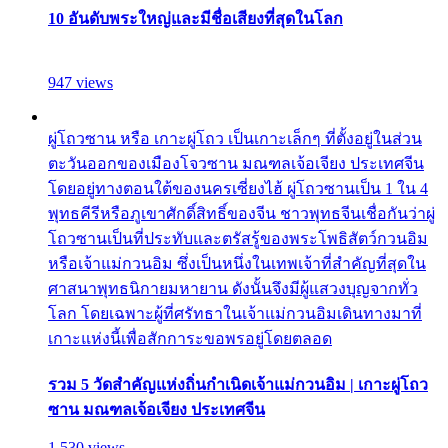
10 อันดับพระใหญ่และมีชื่อเสียงที่สุดในโลก
947 views
ผู่โถวซาน หรือ เกาะผู่โถว เป็นเกาะเล็กๆ ที่ตั้งอยู่ในส่วน
ตะวันออกของเมืองโจวซาน มณฑลเจ้อเจียง ประเทศจีน
โดยอยู่ทางตอนใต้ของนครเซี่ยงไฮ้ ผู่โถวซานเป็น 1 ใน 4
พุทธคีรีหรือภูเขาศักดิ์สิทธิ์ของจีน ชาวพุทธจีนเชื่อกันว่าผู่
โถวซานเป็นที่ประทับและตรัสรู้ของพระโพธิสัตว์กวนอิม
หรือเจ้าแม่กวนอิม ซึ่งเป็นหนึ่งในเทพเจ้าที่สำคัญที่สุดใน
ศาสนาพุทธนิกายมหายาน ดังนั้นจึงมีผู้แสวงบุญจากทั่ว
โลก โดยเฉพาะผู้ที่ศรัทธาในเจ้าแม่กวนอิมเดินทางมาที่
เกาะแห่งนี้เพื่อสักการะขอพรอยู่โดยตลอด
รวม 5 วัดสำคัญแห่งถิ่นกำเนิดเจ้าแม่กวนอิม | เกาะผู่โถว
ซาน มณฑลเจ้อเจียง ประเทศจีน
1,530 views