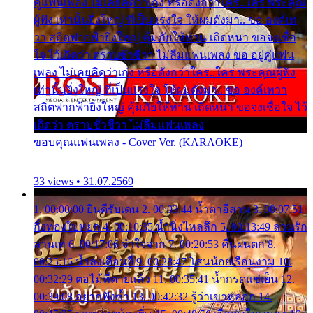
คู่แฟนเพลง ไม่เคยคิดว่าเก่ง หรือดังกว่าใคร..ใคร พระคุณ
ผู้ฟัง เท่านั้นยิ่งใหญ่ ที่เป็นแรงใจ ให้ผมดังมา.. ขอ องค์เท
วา สถิตฟากฟ้ายิ่งใหญ่ คุ้มภัยให้ท่าน เถิดหนา ขอจงเชื่อ
ใจ ไว้เถิดว่า ตราบชั่วชีวา ไม่ลืมแฟนเพลง ขอ อยู่คู่แฟน
เพลง ไม่เคยคิดว่าเก่ง หรือดังกว่าใคร..ใคร พระคุณผู้ฟัง
เท่านั้นยิ่งใหญ่ ที่เป็นแรงใจ ให้ผมดังมา.. ขอ องค์เทวา
สถิตฟากฟ้ายิ่งใหญ่ คุ้มภัยให้ท่าน เถิดหนา ขอจงเชื่อใจ ไว้
เถิดว่า ตราบชั่วชีวา ไม่ลืมแฟนเพลง
ขอบคุณแฟนเพลง - Cover Ver. (KARAOKE)
33 views • 31.07.2569
1. 00:00:00 ยินดีรับเดน 2. 00:03:44 น้ำตาอีสาน 3. 00:07:51
กิ่งทองใบหยก 4. 00:10:35 น้ำนิ่งไหลลึก 5. 00:13:49 ลานรัก
ลานเท 6. 00:17:06 จำใจจาก 7. 00:20:53 คืนฝนตก 8.
00:25:16 น้ำลงเดือนยี่ 9. 00:28:47 โสนน้อยเรือนงาม 10.
00:32:29 ตอไม้ที่ตายแล้ว 11. 00:35:41 น้ำกรดแช่เย็น 12.
00:39:08 อยากฟังซ้ำ 13. 00:42:32 รู้ว่าเขาหลอก 14.