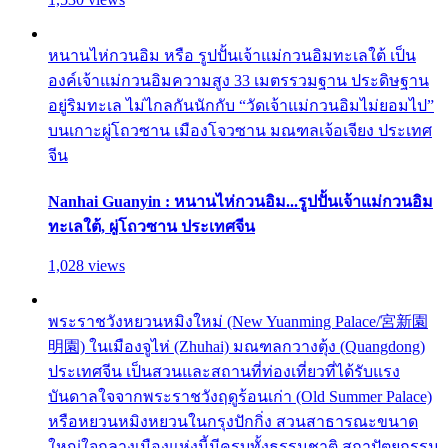
หนานไห่กวนอิม หรือ รูปปั้นเจ้าแม่กวนอิมทะเลใต้ เป็น
องค์เจ้าแม่กวนอิมความสูง 33 เมตรรวมฐาน ประดิษฐาน
อยู่ริมทะเล ไม่ไกลกันนักกับ “วัดเจ้าแม่กวนอิมไม่ยอมไป”
บนเกาะผู่โถวซาน เมืองโจวซาน มณฑลเจ้อเจียง ประเทศ
จีน
Nanhai Guanyin : หนานไห่กวนอิม...รูปปั้นเจ้าแม่กวนอิม
ทะเลใต้, ผู่โถวซาน ประเทศจีน
1,028 views
พระราชวังหยวนหมิงใหม่ (New Yuanming Palace/宮新園
明園) ในเมืองจูไห่ (Zhuhai) มณฑลกวางตุ้ง (Quangdong)
ประเทศจีน เป็นสวนและสถานที่ท่องเที่ยวที่ได้รับแรง
บันดาลใจจากพระราชวังฤดูร้อนเก่า (Old Summer Palace)
หรือหยวนหมิงหยวนในกรุงปักกิ่ง สวนสาธารณะขนาด
ใหญ่ใจกลางเมืองแห่งนี้มีครบทั้งธรรมชาติ สถาปัตยกรรม