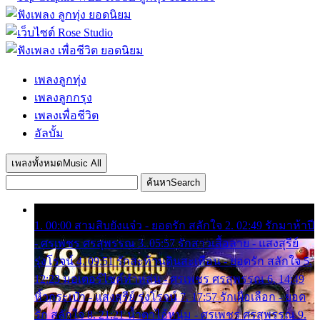
เพลงลูกทุ่ง
เพลงลูกกรุง
เพลงเพื่อชีวิต
อัลบั้ม
เพลงทั้งหมด
Music All
ค้นหา
Search
1. 00:00 สามสิบยังแจ๋ว - ยอดรัก สลักใจ 2. 02:49 รักมาห้าปี
- ศรเพชร ศรสุพรรณ 3. 05:57 รักสาวเสื้อลาย - แสงสุรีย์
รุ่งโรจน์ 4. 09:51 รักสะท้านดินสะเทือน - ยอดรัก สลักใจ 5.
12:23 มอเตอร์ไซค์ทำหล่น - ศรเพชร ศรสุพรรณ 6. 14:49
หิ้วกระเป๋า - แสงสุรีย์ รุ่งโรจน์ 7. 17:57 รักเผื่อเลือก - ยอด
รัก สลักใจ 8. 21:21 น้ำตาไอ้หนุ่ม - ศรเพชร ศรสุพรรณ 9.