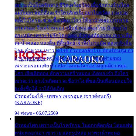
เพราะเป็นโรครักจาง ชีวิตเคว้งคว้าง เมื่อรักห่างร้างไกล
แม่ก็บอก พ่อก็สั่งจะรักใครสักครั้ง อย่าไปหวังความรวย
พลั้งไปใครจะช่วย ซื้อเปลมาไกว ให้ลูกบัวทอง เวรกรรม
ตามสนอง จึงเศร้าหมอง กลีบบัวทองต้องโรย บัวทองไม่
ตระหนัก เพราะไม่รักโคลนตม บัวทองท้องกลม เพราะลืม
ตมน้ำคลอง หลงลิ้น ที่สิ้นสัตย์ เจ้าจึงไม่ระมัด หลงกลิ่นลิ้น
โชย คำหวาน เขาวาดโรย บัวทองกลีบโรย ต้องร้อนรุม บัว
มาบานก่อนตูม ดุจไฟสุมร้อนรุมอุรา บัวทองผ่ายผอม
เพราะตรอมฤทัย ข้าวปลาไม่สนใจ ร้องไห้ลูกเดียว หยุด
โศก เสียเถิดทอง พักความเศร้าหมอง เถิดทองจ๋า ถึงใคร
เขาจะว่า ลูกเจ้าเกิดมา จะชื่อว่าไง พี่ขอเป็นเพื่อนปลอบใจ
จะตั้งชื่อให้ ว่าไอ้บังเอิญ
บัวทองร้องไห้ - เทพพร เพชรอุบล (ซาวด์ดนตรี)
(KARAOKE)
94 views • 06.07.2569
บัวทองโศก เพราะเป็นโรครักรุม ในอกกลัดกลุ้ม โดนแฟน
หนุ่มหลอกเอา เขารวย และรูปหล่อ มาพะเน้าพะนอ