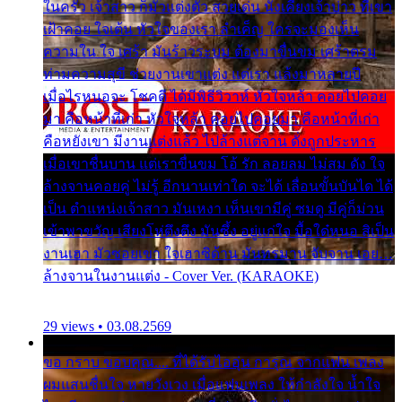
ในครัว เจ้าสาว ก็มัวแต่งตัว สวยเด่น นั่งเคียงเจ้าบ่าว ที่เขา
เฝ้าคอย ใจเต้น หัวใจของเรา ลำเค็ญ ใครจะมองเห็น
ความใน ใจ เศร้า มันร้าวระบม ต้องมาขื่นขม เศร้าตรม
ท่ามความสุขี ช่วยงานเขาแต่ง แต่เรา แล้งมาหลายปี
เมื่อไรหนอจะ โชคดี ได้มีพิธีวิวาห์ หัวใจหล้า คอยไปคอย
มา คือหน้าที่เก่า หัวใจหล้า คอยไปคอยมา คือหน้าที่เก่า
คือหยังเขา มีงานแต่งแล้ว ไปล้างแต่จาน ดั่งถูกประหาร
เมื่อเขาชื่นบาน แต่เราขื่นขม โอ้ รัก ลอยลม ไม่สม ดัง ใจ
ล้างจานคอยคู่ ไม่รู้ อีกนานเท่าใด จะได้ เลื่อนขั้นบันได ได้
เป็น ตำแหน่งเจ้าสาว มันเหงา เห็นเขามีคู่ ซมดู มีคู่ก็ม่วน
เข้าพาขวัญ เสียงโห่ตึงตึง มันซึ้ง อยู่แก่ใจ มื้อใด๋หนอ สิเป็น
งานเฮา มัวซอยเขา ใจเฮาซิด้าน มันทรมาน จับจาน เอย…
ล้างจานในงานแต่ง - Cover Ver. (KARAOKE)
29 views • 03.08.2569
ขอ กราบ ขอบคุณ.... ที่ได้รับไออุ่น การุณ จากแฟน เพลง
ผมแสนชื่นใจ หายวังเวง เมื่อแฟนเพลง ให้กำลังใจ น้ำใจ