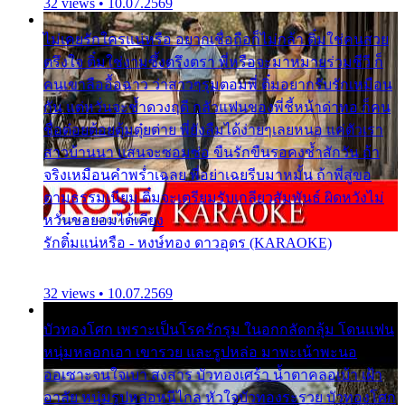
32 views • 10.07.2569
ไม่เคยรักใครแน่หรือ อยากเชื่อถือก็ไม่กล้า ติ๋มใช่คนสวย
ตรึงใจ ติ๋มใช่งามซึ้งตรึงตรา พี่หรือจะมาหมายร่วมชีวี ก็
คนเขาลืออื้อฉาว ว่าสาวๆรุมตอมพี่ ติ๋มอยากรับรักเหมือน
กัน แต่หวั่นจะช้ำดวงฤดี กลัวแฟนของพี่ชี้หน้าด่าทอ ก็คน
ชื่อต๋อยต้อยตุ้มตุ๋ยต่าย พี่ยังลืมได้ง่ายๆเลยหนอ แค่ตัวเรา
สาวบ้านนา แสนจะซอมซ่อ ขืนรักขืนรอคงช้ำสักวัน ถ้า
จริงเหมือนคำพร่ำเฉลย พี่อย่าเฉยรีบมาหมั้น ถ้าพี่สู่ขอ
ตามธรรมเนียม ติ๋มจะเตรียมรับเกลียวสัมพันธ์ ผิดหวังไม่
หวั่นขอยอมได้เคียง
รักติ๋มแน่หรือ - หงษ์ทอง ดาวอุดร (KARAOKE)
32 views • 10.07.2569
บัวทองโศก เพราะเป็นโรครักรุม ในอกกลัดกลุ้ม โดนแฟน
หนุ่มหลอกเอา เขารวย และรูปหล่อ มาพะเน้าพะนอ
ออเซาะจนใจเบา สงสาร บัวทองเศร้า น้ำตาคลอเบ้า เฝ้า
อาลัย หนุ่มรูปหล่อหนีไกล หัวใจบัวทองระรวย บัวทองโศก