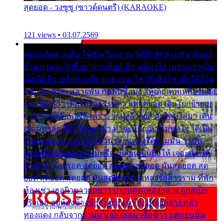
สุดยอด - วงซูซู (ซาวด์ดนตรี) (KARAOKE)
121 views • 03.07.2569
พ่อส่งเงินสามพัน ให้ฉันเรียนราม ได้อีกสักสามพัน ฉันคง
บ๊าย บาย จะไปซื้อกางเกงยีนส์ ลีวายส์มาใส่ เพราะเราเป็น
เด็กใต้ ลีวายส์อย่างเดียว อยากจะโชว์ถึงหิวโซ เด็กใต้ก็ไม่
หวั่น ตกตัวละหลายพัน กัดฟันซื้อมา ให้เด็กเทพเหลียวมอง
และต้องรู้ว่า เด็กใต้ไม่ธรรมดา แต่สุดยอด เดินโยกย้ายเย
ยวน กวนโอ๊ยพอได้ เพราะว่านุ่งลีวายส์ ตัวใหม่ใส่มา เดิน
เข้ามหาลัย จิ๊กโก๊มองหน้า ท่าจะมีปัญหา ไม่พอใจ ได้เป็น
เรื่องแน่นอน แต่ฉันไม่หวั่น เลยแหลงใต้ถามมัน ว่ามัน
พรั่นพรือ มันตอบว่าไม่พรื่อ เปลี่ยนเป็นยิ้มให้ เจอะเด็กใต้
ด้วยกัน ก็เลยรอด สุดยอด สุดยอด สุดยอด มันสุดยอด สุด
ยอด สุดยอด สุดยอด มันสุดยอด แอบหลงรักสาวราม ที่พัก
ห้องเช่า เธอผิวขาวผมยาว ปากแดงแหลงกลาง ถูกสเป็ก
จริงเธอ อยู่ห้องข้างข้าง อยากเข้าไปแหลงกลาง กลัว
ทองแดง กลับจากรามมาเจอ เธอมาซื้อข้าว แต่ก่อนนั้น