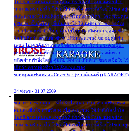
ไมตรี จากแฟนเพลง ทุกทุกที่ ปราณีหลั่งไหล ผมขอฝาก
นาม ยอดรักเอาไว้ โปรดเป็นแรงใจ อย่างนี้เรื่อยไป ขอ อยู่
คู่แฟนเพลง ไม่เคยคิดว่าเก่ง หรือดังกว่าใคร..ใคร พระคุณ
ผู้ฟัง เท่านั้นยิ่งใหญ่ ที่เป็นแรงใจ ให้ผมดังมา.. ขอ องค์เท
วา สถิตฟากฟ้ายิ่งใหญ่ คุ้มภัยให้ท่าน เถิดหนา ขอจงเชื่อ
ใจ ไว้เถิดว่า ตราบชั่วชีวา ไม่ลืมแฟนเพลง ขอ อยู่คู่แฟน
เพลง ไม่เคยคิดว่าเก่ง หรือดังกว่าใคร..ใคร พระคุณผู้ฟัง
เท่านั้นยิ่งใหญ่ ที่เป็นแรงใจ ให้ผมดังมา.. ขอ องค์เทวา
สถิตฟากฟ้ายิ่งใหญ่ คุ้มภัยให้ท่าน เถิดหนา ขอจงเชื่อใจ ไว้
เถิดว่า ตราบชั่วชีวา ไม่ลืมแฟนเพลง
ขอบคุณแฟนเพลง - Cover Ver. (ซาวด์ดนตรี) (KARAOKE)
34 views • 31.07.2569
ขอ กราบ ขอบคุณ.... ที่ได้รับไออุ่น การุณ จากแฟน เพลง
ผมแสนชื่นใจ หายวังเวง เมื่อแฟนเพลง ให้กำลังใจ น้ำใจ
ไมตรี จากแฟนเพลง ทุกทุกที่ ปราณีหลั่งไหล ผมขอฝาก
นาม ยอดรักเอาไว้ โปรดเป็นแรงใจ อย่างนี้เรื่อยไป ขอ อยู่