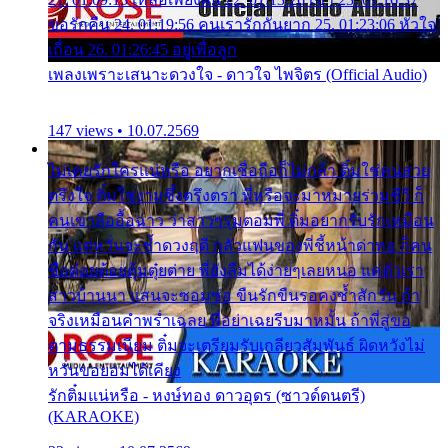
ขอรักคืน 24. 01:19:56 คนเรารักกันยาก 25. 01:23:06 หัวใจ
เถื่อน 26. 01:26:45 อยู่เพื่อลูก
เพลงเพราะเสนาะดวงใจ - ดาวใจ ไพจิตร (Official Audio)
147 views • 10.07.2569
ไม่เคยรักใครแน่หรือ อยากเชื่อถือก็ไม่กล้า ติ๋มใช่คนสวย
ตรึงใจ ติ๋มใช่งามซึ้งตรึงตรา พี่หรือจะมาหมายร่วมชีวี ก็
คนเขาลืออื้อฉาว ว่าสาวๆรุมตอมพี่ ติ๋มอยากรับรักเหมือน
กัน แต่หวั่นจะช้ำดวงฤดี กลัวแฟนของพี่ชี้หน้าด่าทอ ก็คน
ชื่อต๋อยต้อยตุ้มตุ๋ยต่าย พี่ยังลืมได้ง่ายๆเลยหนอ แค่ตัวเรา
สาวบ้านนา แสนจะซอมซ่อ ขืนรักขืนรอคงช้ำสักวัน ถ้า
จริงเหมือนคำพร่ำเฉลย พี่อย่าเฉยรีบมาหมั้น ถ้าพี่สู่ขอ
ตามธรรมเนียม ติ๋มจะเตรียมรับเกลียวสัมพันธ์ ผิดหวังไม่
หวั่นขอยอมได้เคียง
รักติ๋มแน่หรือ - หงษ์ทอง ดาวอุดร (ซาวด์ดนตรี)
(KARAOKE)