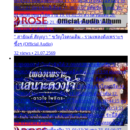
00:45:25 รอหน่อยน้องติ๋ม 15. 00:48:56 เรือล่มในหนอง 16.
00:51:43 บัตรเชิญสีเลือด 17. 00:56:07 อดีตรักโรงทอ 18.
01:00:00 เขมรไล่ควาย 19. 01:02:55 สาวสวนแตง 20.
01:05:51 แอบมอง 21. 01:09:27 พบรักปากน้ำโพ 22.
01:13:06 สายัณห์เมา
" สายัณห์ สัญญา " ขวัญใจคนเดิม - รวมเพลงดังเพราะๆ
ซึ้งๆ (Official Audio)
32 views • 21.07.2569
1. 00:00:00 ทำไมทำฉันได้ 2. 00:03:20 นางฟ้าสลัม 3.
00:06:50 คน 4. 00:10:36 บุญเหลือเกิน 5. 00:13:58 ฝนหยาด
สุดท้าย 6. 00:17:30 ยาใจยาจก 7. 00:20:30 คิดดูให้ดี 8.
00:24:21 ลบรอยแผลรัก 9. 00:27:35 เหมือนใจโดนกรีด 10.
00:30:54 ขบวนการเปาเปียว 11. 00:34:05 คำรำพัน 12.
00:37:20 ปาหนัน 13. 00:40:37 ใจเจ้ากรรม 14. 00:44:15 จูบ
ฉันแล้วจงตายเสีย 15. 00:47:24 ขอสูมาเต๊อะ 16. 00:51:11
คนใจมาร 17. 00:54:50 คืนทรมาน 18. 00:58:25 รักนี้สีดำ
19. 01:01:44 ส่วนเกิน 20. 01:05:42 หยาดน้ำฝนหยดน้ำตา
21. 01:09:13 เหลือเพียงฝัน 22. 01:13:26 เขา 23. 01:16:37