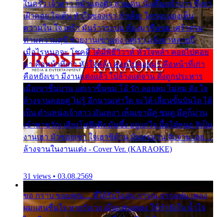
ในครัว เจ้าสาว ก็มัวแต่งตัว สวยเด่น นั่งเคียงเจ้าบ่าว ที่เขา
เฝ้าคอย ใจเต้น หัวใจของเรา ลำเค็ญ ใครจะมองเห็น
ความใน ใจ เศร้า มันร้าวระบม ต้องมาขื่นขม เศร้าตรม
ท่ามความสุขี ช่วยงานเขาแต่ง แต่เรา แล้งมาหลายปี
เมื่อไรหนอจะ โชคดี ได้มีพิธีวิวาห์ หัวใจหล้า คอยไปคอย
มา คือหน้าที่เก่า หัวใจหล้า คอยไปคอยมา คือหน้าที่เก่า
คือหยังเขา มีงานแต่งแล้ว ไปล้างแต่จาน ดั่งถูกประหาร
เมื่อเขาชื่นบาน แต่เราขื่นขม โอ้ รัก ลอยลม ไม่สม ดัง ใจ
ล้างจานคอยคู่ ไม่รู้ อีกนานเท่าใด จะได้ เลื่อนขั้นบันได ได้
เป็น ตำแหน่งเจ้าสาว มันเหงา เห็นเขามีคู่ ซมดู มีคู่ก็ม่วน
เข้าพาขวัญ เสียงโห่ตึงตึง มันซึ้ง อยู่แก่ใจ มื้อใด๋หนอ สิเป็น
งานเฮา มัวซอยเขา ใจเฮาซิด้าน มันทรมาน จับจาน เอย…
ล้างจานในงานแต่ง - Cover Ver. (KARAOKE)
31 views • 03.08.2569
ขอ กราบ ขอบคุณ.... ที่ได้รับไออุ่น การุณ จากแฟน เพลง
ผมแสนชื่นใจ หายวังเวง เมื่อแฟนเพลง ให้กำลังใจ น้ำใจ