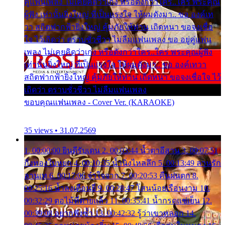
คู่แฟนเพลง ไม่เคยคิดว่าเก่ง หรือดังกว่าใคร..ใคร พระคุณ
ผู้ฟัง เท่านั้นยิ่งใหญ่ ที่เป็นแรงใจ ให้ผมดังมา.. ขอ องค์เท
วา สถิตฟากฟ้ายิ่งใหญ่ คุ้มภัยให้ท่าน เถิดหนา ขอจงเชื่อ
ใจ ไว้เถิดว่า ตราบชั่วชีวา ไม่ลืมแฟนเพลง ขอ อยู่คู่แฟน
เพลง ไม่เคยคิดว่าเก่ง หรือดังกว่าใคร..ใคร พระคุณผู้ฟัง
เท่านั้นยิ่งใหญ่ ที่เป็นแรงใจ ให้ผมดังมา.. ขอ องค์เทวา
สถิตฟากฟ้ายิ่งใหญ่ คุ้มภัยให้ท่าน เถิดหนา ขอจงเชื่อใจ ไว้
เถิดว่า ตราบชั่วชีวา ไม่ลืมแฟนเพลง
ขอบคุณแฟนเพลง - Cover Ver. (KARAOKE)
35 views • 31.07.2569
1. 00:00:00 ยินดีรับเดน 2. 00:03:44 น้ำตาอีสาน 3. 00:07:51
กิ่งทองใบหยก 4. 00:10:35 น้ำนิ่งไหลลึก 5. 00:13:49 ลานรัก
ลานเท 6. 00:17:06 จำใจจาก 7. 00:20:53 คืนฝนตก 8.
00:25:16 น้ำลงเดือนยี่ 9. 00:28:47 โสนน้อยเรือนงาม 10.
00:32:29 ตอไม้ที่ตายแล้ว 11. 00:35:41 น้ำกรดแช่เย็น 12.
00:39:08 อยากฟังซ้ำ 13. 00:42:32 รู้ว่าเขาหลอก 14.