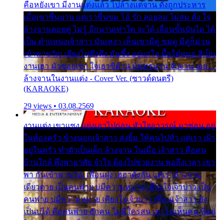
คือหยังเขา มีงานแต่งแล้ว ไปล้างแต่จาน ดั่งถูกประหาร
เมื่อเขาชื่นบาน แต่เราขื่นขม โอ้ รัก ลอยลม ไม่สม ดัง ใจ
ล้างจานคอยคู่ ไม่รู้ อีกนานเท่าใด จะได้ เลื่อนขั้นบันได ได้
เป็น ตำแหน่งเจ้าสาว มันเหงา เห็นเขามีคู่ ซมดู มีคู่ก็ม่วน
เข้าพาขวัญ เสียงโห่ตึงตึง มันซึ้ง อยู่แก่ใจ มื้อใด๋หนอ สิเป็น
งานเฮา มัวซอยเขา ใจเฮาซิด้าน มันทรมาน จับจาน เอย…
ล้างจานในงานแต่ง - Cover Ver. (ซาวด์ดนตรี)
(KARAOKE)
29 views • 03.08.2569
งานแต่ง เขาแซง แย่งเอาไปก่อน หัวใจอาวรณ์ มาซ่อน อยู่
ในห้องครัว ข้างนอกเจ้าสาว ส่งยิ้ม ให้คนไปทั่ว แต่เรา เฝ้า
อยู่ในครัว ทำตัวเป็นเด็ก ล้างจาน ในเมื่อ เจ้าสาว คือคน
บ้านใกล้ พึ่งพาอาศัย จำใจ ต้องไปช่วยงาน พอถึงเวลา เขา
พา กันเข้าพาขวัญ เพื่อนฝูง เฮฮาดังลั่น แต่เราล้างจาน
เดียวดาย เป็นคนพ่าย บ่มีความหมาย เคียงใจเจ้าบ่าว เป็น
คนพ่าย บ่มีความหมาย เคียงใจเจ้าบ่าว เพื่อนเจ้าสาว ยัง
เป็นบ่ได้ คือคนพ่าย ฮักคน ไม่มีใครสน เขาไม่เห็นคน ที่อยู่