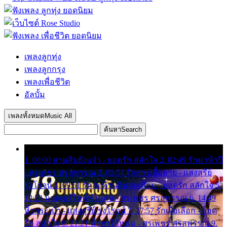
เพลงลูกทุ่ง
เพลงลูกกรุง
เพลงเพื่อชีวิต
อัลบั้ม
เพลงทั้งหมด
Music All
ค้นหา
Search
1. 00:00 สามสิบยังแจ๋ว - ยอดรัก สลักใจ 2. 02:49 รักมาห้าปี
- ศรเพชร ศรสุพรรณ 3. 05:57 รักสาวเสื้อลาย - แสงสุรีย์
รุ่งโรจน์ 4. 09:51 รักสะท้านดินสะเทือน - ยอดรัก สลักใจ 5.
12:23 มอเตอร์ไซค์ทำหล่น - ศรเพชร ศรสุพรรณ 6. 14:49
หิ้วกระเป๋า - แสงสุรีย์ รุ่งโรจน์ 7. 17:57 รักเผื่อเลือก - ยอด
รัก สลักใจ 8. 21:21 น้ำตาไอ้หนุ่ม - ศรเพชร ศรสุพรรณ 9.