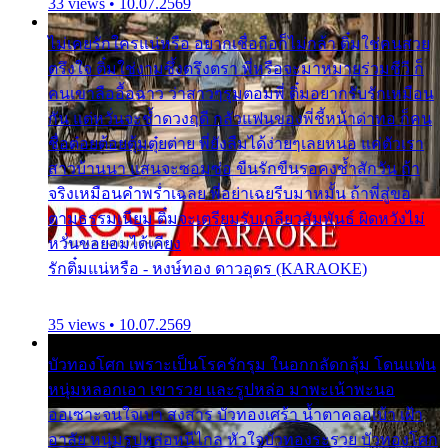
33 views • 10.07.2569
ไม่เคยรักใครแน่หรือ อยากเชื่อถือก็ไม่กล้า ติ๋มใช่คนสวย
ตรึงใจ ติ๋มใช่งามซึ้งตรึงตรา พี่หรือจะมาหมายร่วมชีวี ก็
คนเขาลืออื้อฉาว ว่าสาวๆรุมตอมพี่ ติ๋มอยากรับรักเหมือน
กัน แต่หวั่นจะช้ำดวงฤดี กลัวแฟนของพี่ชี้หน้าด่าทอ ก็คน
ชื่อต๋อยต้อยตุ้มตุ๋ยต่าย พี่ยังลืมได้ง่ายๆเลยหนอ แค่ตัวเรา
สาวบ้านนา แสนจะซอมซ่อ ขืนรักขืนรอคงช้ำสักวัน ถ้า
จริงเหมือนคำพร่ำเฉลย พี่อย่าเฉยรีบมาหมั้น ถ้าพี่สู่ขอ
ตามธรรมเนียม ติ๋มจะเตรียมรับเกลียวสัมพันธ์ ผิดหวังไม่
หวั่นขอยอมได้เคียง
รักติ๋มแน่หรือ - หงษ์ทอง ดาวอุดร (KARAOKE)
35 views • 10.07.2569
บัวทองโศก เพราะเป็นโรครักรุม ในอกกลัดกลุ้ม โดนแฟน
หนุ่มหลอกเอา เขารวย และรูปหล่อ มาพะเน้าพะนอ
ออเซาะจนใจเบา สงสาร บัวทองเศร้า น้ำตาคลอเบ้า เฝ้า
อาลัย หนุ่มรูปหล่อหนีไกล หัวใจบัวทองระรวย บัวทองโศก