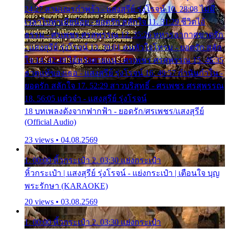
24:27 สามเณรกำพร้า - แสงสุรีย์ รุ่งโรจน์ 10. 28:08 ไม่มี
เวลาไปหาเมียน้อย - ยอดรัก สลักใจ 11. 31:29 ชีวิตไอ้
ธรรม - ศรเพชร ศรสุพรรณ 12. 35:26 ทหารอากาศขาดรัก
- แสงสุรีย์ รุ่งโรจน์ 13. 39:01 คนหัวใจโทรม - ยอดรัก สลัก
ใจ 14. 42:49 ไอ้หวังตายแน่ - ศรเพชร ศรสุพรรณ 15. 46:35
ธาตุแท้ของเธอ - แสงสุรีย์ รุ่งโรจน์ 16. 49:57 กำนันกำใน -
ยอดรัก สลักใจ 17. 52:29 สาวบริสุทธิ์ - ศรเพชร ศรสุพรรณ
18. 56:05 แต๋วจ๋า - แสงสุรีย์ รุ่งโรจน์
18 บทเพลงดังจากฟากฟ้า - ยอดรัก/ศรเพชร/แสงสุรีย์
(Official Audio)
23 views • 04.08.2569
1. 00:00 หิ้วกระเป๋า 2. 03:30 แย่งกระเป๋า
หิ้วกระเป๋า | แสงสุรีย์ รุ่งโรจน์ - แย่งกระเป๋า | เตือนใจ บุญ
พระรักษา (KARAOKE)
20 views • 03.08.2569
1. 00:00 หิ้วกระเป๋า 2. 03:30 แย่งกระเป๋า