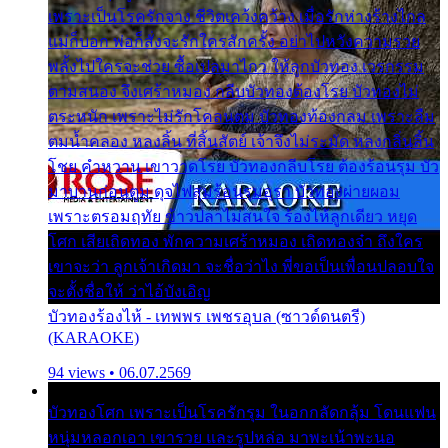
เพราะเป็นโรครักจาง ชีวิตเคว้งคว้าง เมื่อรักห่างร้างไกล
แม่ก็บอก พ่อก็สั่งจะรักใครสักครั้ง อย่าไปหวังความรวย
พลั้งไปใครจะช่วย ซื้อเปลมาไกว ให้ลูกบัวทอง เวรกรรม
ตามสนอง จึงเศร้าหมอง กลีบบัวทองต้องโรย บัวทองไม่
ตระหนัก เพราะไม่รักโคลนตม บัวทองท้องกลม เพราะลืม
ตมน้ำคลอง หลงลิ้น ที่สิ้นสัตย์ เจ้าจึงไม่ระมัด หลงกลิ่นลิ้น
โชย คำหวาน เขาวาดโรย บัวทองกลีบโรย ต้องร้อนรุม บัว
มาบานก่อนตูม ดุจไฟสุมร้อนรุมอุรา บัวทองผ่ายผอม
เพราะตรอมฤทัย ข้าวปลาไม่สนใจ ร้องไห้ลูกเดียว หยุด
โศก เสียเถิดทอง พักความเศร้าหมอง เถิดทองจ๋า ถึงใคร
เขาจะว่า ลูกเจ้าเกิดมา จะชื่อว่าไง พี่ขอเป็นเพื่อนปลอบใจ
จะตั้งชื่อให้ ว่าไอ้บังเอิญ
บัวทองร้องไห้ - เทพพร เพชรอุบล (ซาวด์ดนตรี)
(KARAOKE)
94 views • 06.07.2569
บัวทองโศก เพราะเป็นโรครักรุม ในอกกลัดกลุ้ม โดนแฟน
หนุ่มหลอกเอา เขารวย และรูปหล่อ มาพะเน้าพะนอ