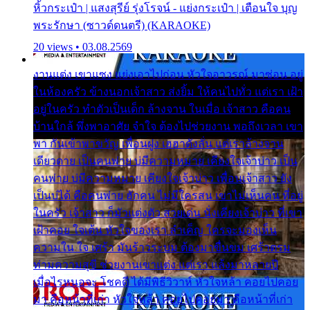
หิ้วกระเป๋า | แสงสุรีย์ รุ่งโรจน์ - แย่งกระเป๋า | เตือนใจ บุญ
พระรักษา (ซาวด์ดนตรี) (KARAOKE)
20 views • 03.08.2569
งานแต่ง เขาแซง แย่งเอาไปก่อน หัวใจอาวรณ์ มาซ่อน อยู่
ในห้องครัว ข้างนอกเจ้าสาว ส่งยิ้ม ให้คนไปทั่ว แต่เรา เฝ้า
อยู่ในครัว ทำตัวเป็นเด็ก ล้างจาน ในเมื่อ เจ้าสาว คือคน
บ้านใกล้ พึ่งพาอาศัย จำใจ ต้องไปช่วยงาน พอถึงเวลา เขา
พา กันเข้าพาขวัญ เพื่อนฝูง เฮฮาดังลั่น แต่เราล้างจาน
เดียวดาย เป็นคนพ่าย บ่มีความหมาย เคียงใจเจ้าบ่าว เป็น
คนพ่าย บ่มีความหมาย เคียงใจเจ้าบ่าว เพื่อนเจ้าสาว ยัง
เป็นบ่ได้ คือคนพ่าย ฮักคน ไม่มีใครสน เขาไม่เห็นคน ที่อยู่
ในครัว เจ้าสาว ก็มัวแต่งตัว สวยเด่น นั่งเคียงเจ้าบ่าว ที่เขา
เฝ้าคอย ใจเต้น หัวใจของเรา ลำเค็ญ ใครจะมองเห็น
ความใน ใจ เศร้า มันร้าวระบม ต้องมาขื่นขม เศร้าตรม
ท่ามความสุขี ช่วยงานเขาแต่ง แต่เรา แล้งมาหลายปี
เมื่อไรหนอจะ โชคดี ได้มีพิธีวิวาห์ หัวใจหล้า คอยไปคอย
มา คือหน้าที่เก่า หัวใจหล้า คอยไปคอยมา คือหน้าที่เก่า