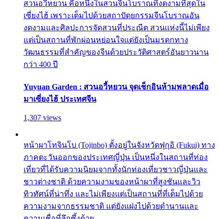
สวนอวี้หยวน คือหนึ่งในสวนจีนโบราณที่งดงามที่สุดใน
เซี่ยงไฮ้ เพราะเต็มไปด้วยสถาปัตยกรรมจีนโบราณอัน
งดงามและศิลปะการจัดสวนที่ประณีต สวนแห่งนี้ไม่เพียง
แต่เป็นสถานที่พักผ่อนหย่อนใจแต่ยังเป็นมรดกทาง
วัฒนธรรมที่สำคัญของจีนด้วยประวัติศาสตร์อันยาวนาน
กว่า 400 ปี
Yuyuan Garden : สวนอวี้หยวน จุดเช็กอินห้ามพลาดเมื่อ
มาเซี่ยงไฮ้ ประเทศจีน
1,307 views
หน้าผาโทจินโบ (Tojinbo) ตั้งอยู่ในจังหวัดฟุกุอิ (Fukui) ทาง
ภาคตะวันออกของประเทศญี่ปุ่น เป็นหนึ่งในสถานที่ท่อง
เที่ยวที่ได้รับความนิยมจากทั้งนักท่องเที่ยวชาวญี่ปุ่นและ
ชาวต่างชาติ ด้วยความงามของหน้าผาที่สูงชันและวิว
ทิวทัศน์ที่น่าทึ่ง และไม่เพียงแต่เป็นสถานที่ที่เต็มไปด้วย
ความงามจากธรรมชาติ แต่ยังแฝงไปด้วยตำนานและ
ความเชื่อที่ลึกซึ้งด้วย