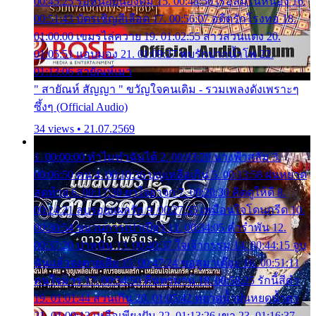
00:45:25 รอหน่อยน้องติ๋ม 15. 00:48:56 เรือล่มในหนอง 16.
00:51:43 บัตรเชิญสีเลือด 17. 00:56:07 อดีตรักโรงทอ 18.
01:00:00 เขมรไล่ควาย 19. 01:02:55 สาวสวนแตง 20.
01:05:51 แอบมอง 21. 01:09:27 พบรักปากน้ำโพ 22.
01:13:06 สายัณห์เมา
" สายัณห์ สัญญา " ขวัญใจคนเดิม - รวมเพลงดังเพราะๆ
ซึ้งๆ (Official Audio)
34 views • 21.07.2569
1. 00:00:00 ทำไมทำฉันได้ 2. 00:03:20 นางฟ้าสลัม 3.
00:06:50 คน 4. 00:10:36 บุญเหลือเกิน 5. 00:13:58 ฝนหยาด
สุดท้าย 6. 00:17:30 ยาใจยาจก 7. 00:20:30 คิดดูให้ดี 8.
00:24:21 ลบรอยแผลรัก 9. 00:27:35 เหมือนใจโดนกรีด 10.
00:30:54 ขบวนการเปาเปียว 11. 00:34:05 คำรำพัน 12.
00:37:20 ปาหนัน 13. 00:40:37 ใจเจ้ากรรม 14. 00:44:15 จูบ
ฉันแล้วจงตายเสีย 15. 00:47:24 ขอสูมาเต๊อะ 16. 00:51:11
คนใจมาร 17. 00:54:50 คืนทรมาน 18. 00:58:25 รักนี้สีดำ
19. 01:01:44 ส่วนเกิน 20. 01:05:42 หยาดน้ำฝนหยดน้ำตา
21. 01:09:13 เหลือเพียงฝัน 22. 01:13:26 เขา 23. 01:16:37