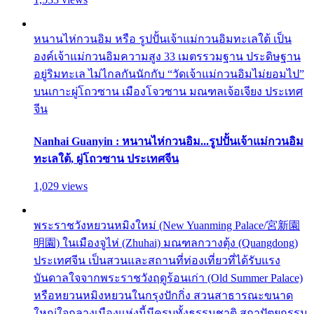
หนานไห่กวนอิม หรือ รูปปั้นเจ้าแม่กวนอิมทะเลใต้ เป็น
องค์เจ้าแม่กวนอิมความสูง 33 เมตรรวมฐาน ประดิษฐาน
อยู่ริมทะเล ไม่ไกลกันนักกับ “วัดเจ้าแม่กวนอิมไม่ยอมไป”
บนเกาะผู่โถวซาน เมืองโจวซาน มณฑลเจ้อเจียง ประเทศ
จีน
Nanhai Guanyin : หนานไห่กวนอิม...รูปปั้นเจ้าแม่กวนอิม
ทะเลใต้, ผู่โถวซาน ประเทศจีน
1,029 views
พระราชวังหยวนหมิงใหม่ (New Yuanming Palace/宮新園
明園) ในเมืองจูไห่ (Zhuhai) มณฑลกวางตุ้ง (Quangdong)
ประเทศจีน เป็นสวนและสถานที่ท่องเที่ยวที่ได้รับแรง
บันดาลใจจากพระราชวังฤดูร้อนเก่า (Old Summer Palace)
หรือหยวนหมิงหยวนในกรุงปักกิ่ง สวนสาธารณะขนาด
ใหญ่ใจกลางเมืองแห่งนี้มีครบทั้งธรรมชาติ สถาปัตยกรรม