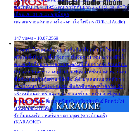
ขอรักคืน 24. 01:19:56 คนเรารักกันยาก 25. 01:23:06 หัวใจ
เถื่อน 26. 01:26:45 อยู่เพื่อลูก
เพลงเพราะเสนาะดวงใจ - ดาวใจ ไพจิตร (Official Audio)
147 views • 10.07.2569
ไม่เคยรักใครแน่หรือ อยากเชื่อถือก็ไม่กล้า ติ๋มใช่คนสวย
ตรึงใจ ติ๋มใช่งามซึ้งตรึงตรา พี่หรือจะมาหมายร่วมชีวี ก็
คนเขาลืออื้อฉาว ว่าสาวๆรุมตอมพี่ ติ๋มอยากรับรักเหมือน
กัน แต่หวั่นจะช้ำดวงฤดี กลัวแฟนของพี่ชี้หน้าด่าทอ ก็คน
ชื่อต๋อยต้อยตุ้มตุ๋ยต่าย พี่ยังลืมได้ง่ายๆเลยหนอ แค่ตัวเรา
สาวบ้านนา แสนจะซอมซ่อ ขืนรักขืนรอคงช้ำสักวัน ถ้า
จริงเหมือนคำพร่ำเฉลย พี่อย่าเฉยรีบมาหมั้น ถ้าพี่สู่ขอ
ตามธรรมเนียม ติ๋มจะเตรียมรับเกลียวสัมพันธ์ ผิดหวังไม่
หวั่นขอยอมได้เคียง
รักติ๋มแน่หรือ - หงษ์ทอง ดาวอุดร (ซาวด์ดนตรี)
(KARAOKE)