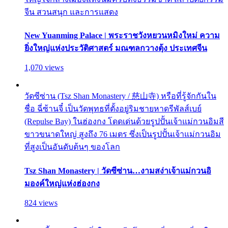
จีน สวนสนุก และการแสดง
New Yuanming Palace | พระราชวังหยวนหมิงใหม่ ความ
ยิ่งใหญ่แห่งประวัติศาสตร์ มณฑลกวางตุ้ง ประเทศจีน
1,070 views
วัดซีซ่าน (Tsz Shan Monastery / 慈山寺) หรือที่รู้จักกันใน
ชื่อ ฉี่ซ้านจี๋ เป็นวัดพุทธที่ตั้งอยู่ริมชายหาดรีพัลส์เบย์
(Repulse Bay) ในฮ่องกง โดดเด่นด้วยรูปปั้นเจ้าแม่กวนอิมสี
ขาวขนาดใหญ่ สูงถึง 76 เมตร ซึ่งเป็นรูปปั้นเจ้าแม่กวนอิม
ที่สูงเป็นอันดับต้นๆ ของโลก
Tsz Shan Monastery | วัดซีซ่าน…งามสง่าเจ้าแม่กวนอิ
มองค์ใหญ่แห่งฮ่องกง
824 views