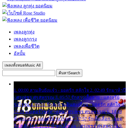
เพลงลูกทุ่ง
เพลงลูกกรุง
เพลงเพื่อชีวิต
อัลบั้ม
เพลงทั้งหมด
Music All
ค้นหา
Search
1. 00:00 สามสิบยังแจ๋ว - ยอดรัก สลักใจ 2. 02:49 รักมาห้าปี
- ศรเพชร ศรสุพรรณ 3. 05:57 รักสาวเสื้อลาย - แสงสุรีย์
รุ่งโรจน์ 4. 09:51 รักสะท้านดินสะเทือน - ยอดรัก สลักใจ 5.
12:23 มอเตอร์ไซค์ทำหล่น - ศรเพชร ศรสุพรรณ 6. 14:49
หิ้วกระเป๋า - แสงสุรีย์ รุ่งโรจน์ 7. 17:57 รักเผื่อเลือก - ยอด
รัก สลักใจ 8. 21:21 น้ำตาไอ้หนุ่ม - ศรเพชร ศรสุพรรณ 9.