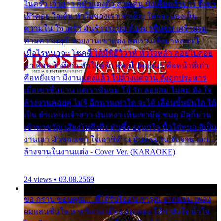
ในครัว เจ้าสาว ก็มัวแต่งตัว สวยเด่น นั่งเคียงเจ้าบ่าว ที่เขา
เฝ้าคอย ใจเต้น หัวใจของเรา ลำเค็ญ ใครจะมองเห็น
ความใน ใจ เศร้า มันร้าวระบม ต้องมาขื่นขม เศร้าตรม
ท่ามความสุขี ช่วยงานเขาแต่ง แต่เรา แล้งมาหลายปี
เมื่อไรหนอจะ โชคดี ได้มีพิธีวิวาห์ หัวใจหล้า คอยไปคอย
มา คือหน้าที่เก่า หัวใจหล้า คอยไปคอยมา คือหน้าที่เก่า
คือหยังเขา มีงานแต่งแล้ว ไปล้างแต่จาน ดั่งถูกประหาร
เมื่อเขาชื่นบาน แต่เราขื่นขม โอ้ รัก ลอยลม ไม่สม ดัง ใจ
ล้างจานคอยคู่ ไม่รู้ อีกนานเท่าใด จะได้ เลื่อนขั้นบันได ได้
เป็น ตำแหน่งเจ้าสาว มันเหงา เห็นเขามีคู่ ซมดู มีคู่ก็ม่วน
เข้าพาขวัญ เสียงโห่ตึงตึง มันซึ้ง อยู่แก่ใจ มื้อใด๋หนอ สิเป็น
งานเฮา มัวซอยเขา ใจเฮาซิด้าน มันทรมาน จับจาน เอย…
ล้างจานในงานแต่ง - Cover Ver. (KARAOKE)
24 views • 03.08.2569
ขอ กราบ ขอบคุณ.... ที่ได้รับไออุ่น การุณ จากแฟน เพลง
ผมแสนชื่นใจ หายวังเวง เมื่อแฟนเพลง ให้กำลังใจ น้ำใจ