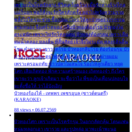
เพราะเป็นโรครักจาง ชีวิตเคว้งคว้าง เมื่อรักห่างร้างไกล
แม่ก็บอก พ่อก็สั่งจะรักใครสักครั้ง อย่าไปหวังความรวย
พลั้งไปใครจะช่วย ซื้อเปลมาไกว ให้ลูกบัวทอง เวรกรรม
ตามสนอง จึงเศร้าหมอง กลีบบัวทองต้องโรย บัวทองไม่
ตระหนัก เพราะไม่รักโคลนตม บัวทองท้องกลม เพราะลืม
ตมน้ำคลอง หลงลิ้น ที่สิ้นสัตย์ เจ้าจึงไม่ระมัด หลงกลิ่นลิ้น
โชย คำหวาน เขาวาดโรย บัวทองกลีบโรย ต้องร้อนรุม บัว
มาบานก่อนตูม ดุจไฟสุมร้อนรุมอุรา บัวทองผ่ายผอม
เพราะตรอมฤทัย ข้าวปลาไม่สนใจ ร้องไห้ลูกเดียว หยุด
โศก เสียเถิดทอง พักความเศร้าหมอง เถิดทองจ๋า ถึงใคร
เขาจะว่า ลูกเจ้าเกิดมา จะชื่อว่าไง พี่ขอเป็นเพื่อนปลอบใจ
จะตั้งชื่อให้ ว่าไอ้บังเอิญ
บัวทองร้องไห้ - เทพพร เพชรอุบล (ซาวด์ดนตรี)
(KARAOKE)
88 views • 06.07.2569
บัวทองโศก เพราะเป็นโรครักรุม ในอกกลัดกลุ้ม โดนแฟน
หนุ่มหลอกเอา เขารวย และรูปหล่อ มาพะเน้าพะนอ