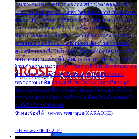
ออเซาะจนใจเบา สงสาร บัวทองเศร้า น้ำตาคลอเบ้า เฝ้า
อาลัย หนุ่มรูปหล่อหนีไกล หัวใจบัวทองระรวย บัวทองโศก
เพราะเป็นโรครักจาง ชีวิตเคว้งคว้าง เมื่อรักห่างร้างไกล
แม่ก็บอก พ่อก็สั่งจะรักใครสักครั้ง อย่าไปหวังความรวย
พลั้งไปใครจะช่วย ซื้อเปลมาไกว ให้ลูกบัวทอง เวรกรรม
ตามสนอง จึงเศร้าหมอง กลีบบัวทองต้องโรย บัวทองไม่
ตระหนัก เพราะไม่รักโคลนตม บัวทองท้องกลม เพราะลืม
ตมน้ำคลอง หลงลิ้น ที่สิ้นสัตย์ เจ้าจึงไม่ระมัด หลงกลิ่นลิ้น
โชย คำหวาน เขาวาดโรย บัวทองกลีบโรย ต้องร้อนรุม บัว
มาบานก่อนตูม ดุจไฟสุมร้อนรุมอุรา บัวทองผ่ายผอม
เพราะตรอมฤทัย ข้าวปลาไม่สนใจ ร้องไห้ลูกเดียว หยุด
โศก เสียเถิดทอง พักความเศร้าหมอง เถิดทองจ๋า ถึงใคร
เขาจะว่า ลูกเจ้าเกิดมา จะชื่อว่าไง พี่ขอเป็นเพื่อนปลอบใจ
จะตั้งชื่อให้ ว่าไอ้บังเอิญ
บัวทองร้องไห้ - เทพพร เพชรอุบล(KARAOKE)
109 views • 06.07.2569