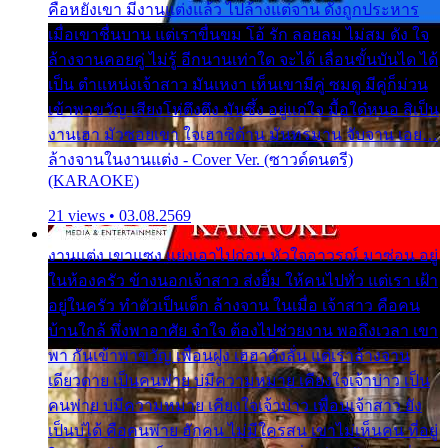
คือหยังเขา มีงานแต่งแล้ว ไปล้างแต่จาน ดั่งถูกประหาร
เมื่อเขาชื่นบาน แต่เราขื่นขม โอ้ รัก ลอยลม ไม่สม ดัง ใจ
ล้างจานคอยคู่ ไม่รู้ อีกนานเท่าใด จะได้ เลื่อนขั้นบันได ได้
เป็น ตำแหน่งเจ้าสาว มันเหงา เห็นเขามีคู่ ซมดู มีคู่ก็ม่วน
เข้าพาขวัญ เสียงโห่ตึงตึง มันซึ้ง อยู่แก่ใจ มื้อใด๋หนอ สิเป็น
งานเฮา มัวซอยเขา ใจเฮาซิด้าน มันทรมาน จับจาน เอย…
ล้างจานในงานแต่ง - Cover Ver. (ซาวด์ดนตรี)
(KARAOKE)
21 views • 03.08.2569
งานแต่ง เขาแซง แย่งเอาไปก่อน หัวใจอาวรณ์ มาซ่อน อยู่
ในห้องครัว ข้างนอกเจ้าสาว ส่งยิ้ม ให้คนไปทั่ว แต่เรา เฝ้า
อยู่ในครัว ทำตัวเป็นเด็ก ล้างจาน ในเมื่อ เจ้าสาว คือคน
บ้านใกล้ พึ่งพาอาศัย จำใจ ต้องไปช่วยงาน พอถึงเวลา เขา
พา กันเข้าพาขวัญ เพื่อนฝูง เฮฮาดังลั่น แต่เราล้างจาน
เดียวดาย เป็นคนพ่าย บ่มีความหมาย เคียงใจเจ้าบ่าว เป็น
คนพ่าย บ่มีความหมาย เคียงใจเจ้าบ่าว เพื่อนเจ้าสาว ยัง
เป็นบ่ได้ คือคนพ่าย ฮักคน ไม่มีใครสน เขาไม่เห็นคน ที่อยู่