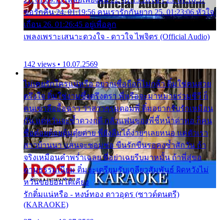
ขอรักคืน 24. 01:19:56 คนเรารักกันยาก 25. 01:23:06 หัวใจ
เถื่อน 26. 01:26:45 อยู่เพื่อลูก
เพลงเพราะเสนาะดวงใจ - ดาวใจ ไพจิตร (Official Audio)
142 views • 10.07.2569
ไม่เคยรักใครแน่หรือ อยากเชื่อถือก็ไม่กล้า ติ๋มใช่คนสวย
ตรึงใจ ติ๋มใช่งามซึ้งตรึงตรา พี่หรือจะมาหมายร่วมชีวี ก็
คนเขาลืออื้อฉาว ว่าสาวๆรุมตอมพี่ ติ๋มอยากรับรักเหมือน
กัน แต่หวั่นจะช้ำดวงฤดี กลัวแฟนของพี่ชี้หน้าด่าทอ ก็คน
ชื่อต๋อยต้อยตุ้มตุ๋ยต่าย พี่ยังลืมได้ง่ายๆเลยหนอ แค่ตัวเรา
สาวบ้านนา แสนจะซอมซ่อ ขืนรักขืนรอคงช้ำสักวัน ถ้า
จริงเหมือนคำพร่ำเฉลย พี่อย่าเฉยรีบมาหมั้น ถ้าพี่สู่ขอ
ตามธรรมเนียม ติ๋มจะเตรียมรับเกลียวสัมพันธ์ ผิดหวังไม่
หวั่นขอยอมได้เคียง
รักติ๋มแน่หรือ - หงษ์ทอง ดาวอุดร (ซาวด์ดนตรี)
(KARAOKE)