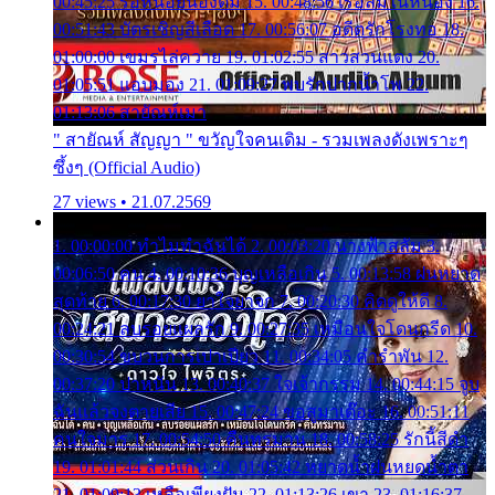
00:45:25 รอหน่อยน้องติ๋ม 15. 00:48:56 เรือล่มในหนอง 16.
00:51:43 บัตรเชิญสีเลือด 17. 00:56:07 อดีตรักโรงทอ 18.
01:00:00 เขมรไล่ควาย 19. 01:02:55 สาวสวนแตง 20.
01:05:51 แอบมอง 21. 01:09:27 พบรักปากน้ำโพ 22.
01:13:06 สายัณห์เมา
" สายัณห์ สัญญา " ขวัญใจคนเดิม - รวมเพลงดังเพราะๆ
ซึ้งๆ (Official Audio)
27 views • 21.07.2569
1. 00:00:00 ทำไมทำฉันได้ 2. 00:03:20 นางฟ้าสลัม 3.
00:06:50 คน 4. 00:10:36 บุญเหลือเกิน 5. 00:13:58 ฝนหยาด
สุดท้าย 6. 00:17:30 ยาใจยาจก 7. 00:20:30 คิดดูให้ดี 8.
00:24:21 ลบรอยแผลรัก 9. 00:27:35 เหมือนใจโดนกรีด 10.
00:30:54 ขบวนการเปาเปียว 11. 00:34:05 คำรำพัน 12.
00:37:20 ปาหนัน 13. 00:40:37 ใจเจ้ากรรม 14. 00:44:15 จูบ
ฉันแล้วจงตายเสีย 15. 00:47:24 ขอสูมาเต๊อะ 16. 00:51:11
คนใจมาร 17. 00:54:50 คืนทรมาน 18. 00:58:25 รักนี้สีดำ
19. 01:01:44 ส่วนเกิน 20. 01:05:42 หยาดน้ำฝนหยดน้ำตา
21. 01:09:13 เหลือเพียงฝัน 22. 01:13:26 เขา 23. 01:16:37