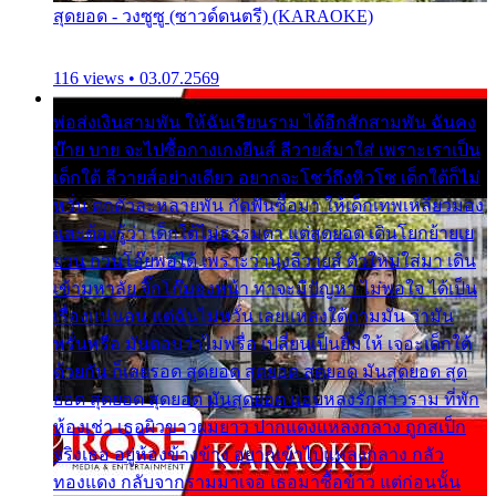
สุดยอด - วงซูซู (ซาวด์ดนตรี) (KARAOKE)
116 views • 03.07.2569
พ่อส่งเงินสามพัน ให้ฉันเรียนราม ได้อีกสักสามพัน ฉันคง
บ๊าย บาย จะไปซื้อกางเกงยีนส์ ลีวายส์มาใส่ เพราะเราเป็น
เด็กใต้ ลีวายส์อย่างเดียว อยากจะโชว์ถึงหิวโซ เด็กใต้ก็ไม่
หวั่น ตกตัวละหลายพัน กัดฟันซื้อมา ให้เด็กเทพเหลียวมอง
และต้องรู้ว่า เด็กใต้ไม่ธรรมดา แต่สุดยอด เดินโยกย้ายเย
ยวน กวนโอ๊ยพอได้ เพราะว่านุ่งลีวายส์ ตัวใหม่ใส่มา เดิน
เข้ามหาลัย จิ๊กโก๊มองหน้า ท่าจะมีปัญหา ไม่พอใจ ได้เป็น
เรื่องแน่นอน แต่ฉันไม่หวั่น เลยแหลงใต้ถามมัน ว่ามัน
พรั่นพรือ มันตอบว่าไม่พรื่อ เปลี่ยนเป็นยิ้มให้ เจอะเด็กใต้
ด้วยกัน ก็เลยรอด สุดยอด สุดยอด สุดยอด มันสุดยอด สุด
ยอด สุดยอด สุดยอด มันสุดยอด แอบหลงรักสาวราม ที่พัก
ห้องเช่า เธอผิวขาวผมยาว ปากแดงแหลงกลาง ถูกสเป็ก
จริงเธอ อยู่ห้องข้างข้าง อยากเข้าไปแหลงกลาง กลัว
ทองแดง กลับจากรามมาเจอ เธอมาซื้อข้าว แต่ก่อนนั้น