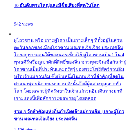
10 อันดับพระใหญ่และมีชื่อเสียงที่สุดในโลก
942 views
ผู่โถวซาน หรือ เกาะผู่โถว เป็นเกาะเล็กๆ ที่ตั้งอยู่ในส่วน
ตะวันออกของเมืองโจวซาน มณฑลเจ้อเจียง ประเทศจีน
โดยอยู่ทางตอนใต้ของนครเซี่ยงไฮ้ ผู่โถวซานเป็น 1 ใน 4
พุทธคีรีหรือภูเขาศักดิ์สิทธิ์ของจีน ชาวพุทธจีนเชื่อกันว่าผู่
โถวซานเป็นที่ประทับและตรัสรู้ของพระโพธิสัตว์กวนอิม
หรือเจ้าแม่กวนอิม ซึ่งเป็นหนึ่งในเทพเจ้าที่สำคัญที่สุดใน
ศาสนาพุทธนิกายมหายาน ดังนั้นจึงมีผู้แสวงบุญจากทั่ว
โลก โดยเฉพาะผู้ที่ศรัทธาในเจ้าแม่กวนอิมเดินทางมาที่
เกาะแห่งนี้เพื่อสักการะขอพรอยู่โดยตลอด
รวม 5 วัดสำคัญแห่งถิ่นกำเนิดเจ้าแม่กวนอิม | เกาะผู่โถว
ซาน มณฑลเจ้อเจียง ประเทศจีน
1,526 views