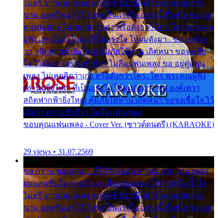
ไมตรี จากแฟนเพลง ทุกทุกที่ ปราณีหลั่งไหล ผมขอฝาก
นาม ยอดรักเอาไว้ โปรดเป็นแรงใจ อย่างนี้เรื่อยไป ขอ อยู่
คู่แฟนเพลง ไม่เคยคิดว่าเก่ง หรือดังกว่าใคร..ใคร พระคุณ
ผู้ฟัง เท่านั้นยิ่งใหญ่ ที่เป็นแรงใจ ให้ผมดังมา.. ขอ องค์เท
วา สถิตฟากฟ้ายิ่งใหญ่ คุ้มภัยให้ท่าน เถิดหนา ขอจงเชื่อ
ใจ ไว้เถิดว่า ตราบชั่วชีวา ไม่ลืมแฟนเพลง ขอ อยู่คู่แฟน
เพลง ไม่เคยคิดว่าเก่ง หรือดังกว่าใคร..ใคร พระคุณผู้ฟัง
เท่านั้นยิ่งใหญ่ ที่เป็นแรงใจ ให้ผมดังมา.. ขอ องค์เทวา
สถิตฟากฟ้ายิ่งใหญ่ คุ้มภัยให้ท่าน เถิดหนา ขอจงเชื่อใจ ไว้
เถิดว่า ตราบชั่วชีวา ไม่ลืมแฟนเพลง
ขอบคุณแฟนเพลง - Cover Ver. (ซาวด์ดนตรี) (KARAOKE)
29 views • 31.07.2569
ขอ กราบ ขอบคุณ.... ที่ได้รับไออุ่น การุณ จากแฟน เพลง
ผมแสนชื่นใจ หายวังเวง เมื่อแฟนเพลง ให้กำลังใจ น้ำใจ
ไมตรี จากแฟนเพลง ทุกทุกที่ ปราณีหลั่งไหล ผมขอฝาก
นาม ยอดรักเอาไว้ โปรดเป็นแรงใจ อย่างนี้เรื่อยไป ขอ อยู่