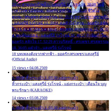
24:27 สามเณรกำพร้า - แสงสุรีย์ รุ่งโรจน์ 10. 28:08 ไม่มี
เวลาไปหาเมียน้อย - ยอดรัก สลักใจ 11. 31:29 ชีวิตไอ้
ธรรม - ศรเพชร ศรสุพรรณ 12. 35:26 ทหารอากาศขาดรัก
- แสงสุรีย์ รุ่งโรจน์ 13. 39:01 คนหัวใจโทรม - ยอดรัก สลัก
ใจ 14. 42:49 ไอ้หวังตายแน่ - ศรเพชร ศรสุพรรณ 15. 46:35
ธาตุแท้ของเธอ - แสงสุรีย์ รุ่งโรจน์ 16. 49:57 กำนันกำใน -
ยอดรัก สลักใจ 17. 52:29 สาวบริสุทธิ์ - ศรเพชร ศรสุพรรณ
18. 56:05 แต๋วจ๋า - แสงสุรีย์ รุ่งโรจน์
18 บทเพลงดังจากฟากฟ้า - ยอดรัก/ศรเพชร/แสงสุรีย์
(Official Audio)
15 views • 04.08.2569
1. 00:00 หิ้วกระเป๋า 2. 03:30 แย่งกระเป๋า
หิ้วกระเป๋า | แสงสุรีย์ รุ่งโรจน์ - แย่งกระเป๋า | เตือนใจ บุญ
พระรักษา (KARAOKE)
14 views • 03.08.2569
1. 00:00 หิ้วกระเป๋า 2. 03:30 แย่งกระเป๋า