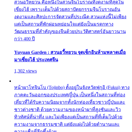
สวนอวี้หยวน คือหนึ่งในสวนจีนโบราณที่งดงามที่สุดใน
เซี่ยงไฮ้ เพราะเต็มไปด้วยสถาปัตยกรรมจีนโบราณอัน
งดงามและศิลปะการจัดสวนที่ประณีต สวนแห่งนี้ไม่เพียง
แต่เป็นสถานที่พักผ่อนหย่อนใจแต่ยังเป็นมรดกทาง
วัฒนธรรมที่สำคัญของจีนด้วยประวัติศาสตร์อันยาวนาน
กว่า 400 ปี
Yuyuan Garden : สวนอวี้หยวน จุดเช็กอินห้ามพลาดเมื่อ
มาเซี่ยงไฮ้ ประเทศจีน
1,302 views
หน้าผาโทจินโบ (Tojinbo) ตั้งอยู่ในจังหวัดฟุกุอิ (Fukui) ทาง
ภาคตะวันออกของประเทศญี่ปุ่น เป็นหนึ่งในสถานที่ท่อง
เที่ยวที่ได้รับความนิยมจากทั้งนักท่องเที่ยวชาวญี่ปุ่นและ
ชาวต่างชาติ ด้วยความงามของหน้าผาที่สูงชันและวิว
ทิวทัศน์ที่น่าทึ่ง และไม่เพียงแต่เป็นสถานที่ที่เต็มไปด้วย
ความงามจากธรรมชาติ แต่ยังแฝงไปด้วยตำนานและ
ความเชื่อที่ลึกซึ้งด้วย