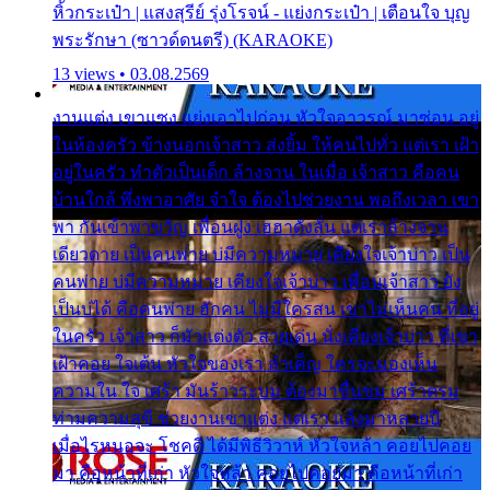
หิ้วกระเป๋า | แสงสุรีย์ รุ่งโรจน์ - แย่งกระเป๋า | เตือนใจ บุญ
พระรักษา (ซาวด์ดนตรี) (KARAOKE)
13 views • 03.08.2569
งานแต่ง เขาแซง แย่งเอาไปก่อน หัวใจอาวรณ์ มาซ่อน อยู่
ในห้องครัว ข้างนอกเจ้าสาว ส่งยิ้ม ให้คนไปทั่ว แต่เรา เฝ้า
อยู่ในครัว ทำตัวเป็นเด็ก ล้างจาน ในเมื่อ เจ้าสาว คือคน
บ้านใกล้ พึ่งพาอาศัย จำใจ ต้องไปช่วยงาน พอถึงเวลา เขา
พา กันเข้าพาขวัญ เพื่อนฝูง เฮฮาดังลั่น แต่เราล้างจาน
เดียวดาย เป็นคนพ่าย บ่มีความหมาย เคียงใจเจ้าบ่าว เป็น
คนพ่าย บ่มีความหมาย เคียงใจเจ้าบ่าว เพื่อนเจ้าสาว ยัง
เป็นบ่ได้ คือคนพ่าย ฮักคน ไม่มีใครสน เขาไม่เห็นคน ที่อยู่
ในครัว เจ้าสาว ก็มัวแต่งตัว สวยเด่น นั่งเคียงเจ้าบ่าว ที่เขา
เฝ้าคอย ใจเต้น หัวใจของเรา ลำเค็ญ ใครจะมองเห็น
ความใน ใจ เศร้า มันร้าวระบม ต้องมาขื่นขม เศร้าตรม
ท่ามความสุขี ช่วยงานเขาแต่ง แต่เรา แล้งมาหลายปี
เมื่อไรหนอจะ โชคดี ได้มีพิธีวิวาห์ หัวใจหล้า คอยไปคอย
มา คือหน้าที่เก่า หัวใจหล้า คอยไปคอยมา คือหน้าที่เก่า