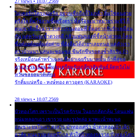
27 views • 10.07.2569
ไม่เคยรักใครแน่หรือ อยากเชื่อถือก็ไม่กล้า ติ๋มใช่คนสวย
ตรึงใจ ติ๋มใช่งามซึ้งตรึงตรา พี่หรือจะมาหมายร่วมชีวี ก็
คนเขาลืออื้อฉาว ว่าสาวๆรุมตอมพี่ ติ๋มอยากรับรักเหมือน
กัน แต่หวั่นจะช้ำดวงฤดี กลัวแฟนของพี่ชี้หน้าด่าทอ ก็คน
ชื่อต๋อยต้อยตุ้มตุ๋ยต่าย พี่ยังลืมได้ง่ายๆเลยหนอ แค่ตัวเรา
สาวบ้านนา แสนจะซอมซ่อ ขืนรักขืนรอคงช้ำสักวัน ถ้า
จริงเหมือนคำพร่ำเฉลย พี่อย่าเฉยรีบมาหมั้น ถ้าพี่สู่ขอ
ตามธรรมเนียม ติ๋มจะเตรียมรับเกลียวสัมพันธ์ ผิดหวังไม่
หวั่นขอยอมได้เคียง
รักติ๋มแน่หรือ - หงษ์ทอง ดาวอุดร (KARAOKE)
28 views • 10.07.2569
บัวทองโศก เพราะเป็นโรครักรุม ในอกกลัดกลุ้ม โดนแฟน
หนุ่มหลอกเอา เขารวย และรูปหล่อ มาพะเน้าพะนอ
ออเซาะจนใจเบา สงสาร บัวทองเศร้า น้ำตาคลอเบ้า เฝ้า
อาลัย หนุ่มรูปหล่อหนีไกล หัวใจบัวทองระรวย บัวทองโศก