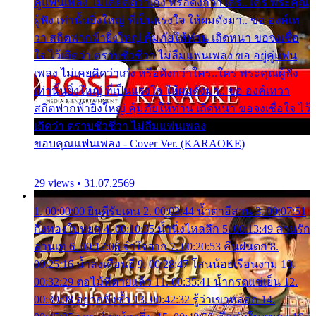
คู่แฟนเพลง ไม่เคยคิดว่าเก่ง หรือดังกว่าใคร..ใคร พระคุณ
ผู้ฟัง เท่านั้นยิ่งใหญ่ ที่เป็นแรงใจ ให้ผมดังมา.. ขอ องค์เท
วา สถิตฟากฟ้ายิ่งใหญ่ คุ้มภัยให้ท่าน เถิดหนา ขอจงเชื่อ
ใจ ไว้เถิดว่า ตราบชั่วชีวา ไม่ลืมแฟนเพลง ขอ อยู่คู่แฟน
เพลง ไม่เคยคิดว่าเก่ง หรือดังกว่าใคร..ใคร พระคุณผู้ฟัง
เท่านั้นยิ่งใหญ่ ที่เป็นแรงใจ ให้ผมดังมา.. ขอ องค์เทวา
สถิตฟากฟ้ายิ่งใหญ่ คุ้มภัยให้ท่าน เถิดหนา ขอจงเชื่อใจ ไว้
เถิดว่า ตราบชั่วชีวา ไม่ลืมแฟนเพลง
ขอบคุณแฟนเพลง - Cover Ver. (KARAOKE)
29 views • 31.07.2569
1. 00:00:00 ยินดีรับเดน 2. 00:03:44 น้ำตาอีสาน 3. 00:07:51
กิ่งทองใบหยก 4. 00:10:35 น้ำนิ่งไหลลึก 5. 00:13:49 ลานรัก
ลานเท 6. 00:17:06 จำใจจาก 7. 00:20:53 คืนฝนตก 8.
00:25:16 น้ำลงเดือนยี่ 9. 00:28:47 โสนน้อยเรือนงาม 10.
00:32:29 ตอไม้ที่ตายแล้ว 11. 00:35:41 น้ำกรดแช่เย็น 12.
00:39:08 อยากฟังซ้ำ 13. 00:42:32 รู้ว่าเขาหลอก 14.