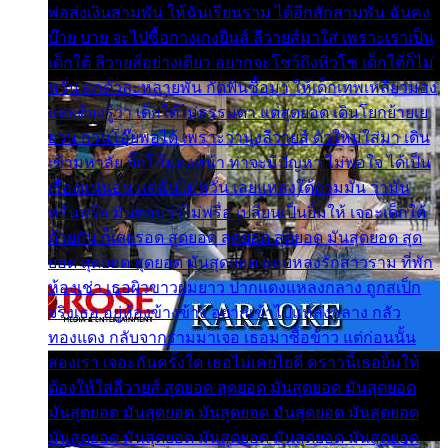
พ่อส่งเงินสามพัน ให้ฉันเรียนราม ได้อีกสักสามพัน ฉันคง
บ๊าย บาย จะไปซื้อกางเกงยีนส์ ลีวายส์มาใส่ เพราะเราเป็น
เด็กใต้ ลีวายส์อย่างเดียว อยากจะโชว์ถึงหิวโซ เด็กใต้ก็ไม่
หวั่น ตกตัวละหลายพัน กัดฟันซื้อมา ให้เด็กเทพเหลียวมอง
และต้องรู้ว่า เด็กใต้ไม่ธรรมดา แต่สุดยอด เดินโยกย้ายเย
ยวน กวนโอ๊ยพอได้ เพราะว่านุ่งลีวายส์ ตัวใหม่ใส่มา เดิน
เข้ามหาลัย จิ๊กโก๊มองหน้า ท่าจะมีปัญหา ไม่พอใจ ได้เป็น
เรื่องแน่นอน แต่ฉันไม่หวั่น เลยแหลงใต้ถามมัน ว่ามัน
พรั่นพรือ มันตอบว่าไม่พรื่อ เปลี่ยนเป็นยิ้มให้ เจอะเด็กใต้
ด้วยกัน ก็เลยรอด สุดยอด สุดยอด สุดยอด มันสุดยอด สุด
ยอด สุดยอด สุดยอด มันสุดยอด แอบหลงรักสาวราม ที่พัก
ห้องเช่า เธอผิวขาวผมยาว ปากแดงแหลงกลาง ถูกสเป็ก
จริงเธอ อยู่ห้องข้างข้าง อยากเข้าไปแหลงกลาง กลัว
ทองแดง กลับจากรามมาเจอ เธอมาซื้อข้าว แต่ก่อนนั้น
สองเรา เจอะกันครั้งใด เธอไม่เคยไยดี คราวนี้เธอยิ้มให้
ต้องให้ใส่ลีวายส์ สุดยอด สุดยอด มันสุดยอด มันสุดยอด
มันสุดยอด มันสุดยอด มันสุดยอด มันสุดยอด มันสุดยอด
มันสุดยอด มันสุดยอด มันสุดยอด มันสุดยอด มันสุดยอด