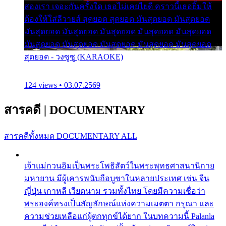
สองเรา เจอะกันครั้งใด เธอไม่เคยไยดี คราวนี้เธอยิ้มให้
ต้องให้ใส่ลีวายส์ สุดยอด สุดยอด มันสุดยอด มันสุดยอด
มันสุดยอด มันสุดยอด มันสุดยอด มันสุดยอด มันสุดยอด
มันสุดยอด มันสุดยอด มันสุดยอด มันสุดยอด มันสุดยอด
สุดยอด - วงซูซู (KARAOKE)
124 views • 03.07.2569
สารคดี
|
DOCUMENTARY
สารคดีทั้งหมด
DOCUMENTARY ALL
เจ้าแม่กวนอิมเป็นพระโพธิสัตว์ในพระพุทธศาสนานิกาย
มหายาน มีผู้เคารพนับถือบูชาในหลายประเทศ เช่น จีน
ญี่ปุ่น เกาหลี เวียดนาม รวมทั้งไทย โดยมีความเชื่อว่า
พระองค์ทรงเป็นสัญลักษณ์แห่งความเมตตา กรุณา และ
ความช่วยเหลือแก่ผู้ตกทุกข์ได้ยาก ในบทความนี้ Palanla