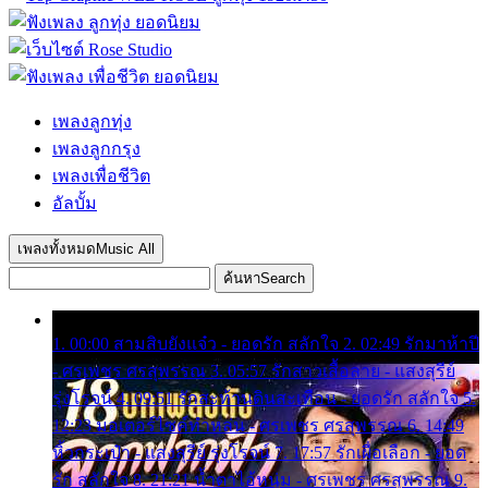
เพลงลูกทุ่ง
เพลงลูกกรุง
เพลงเพื่อชีวิต
อัลบั้ม
เพลงทั้งหมด
Music All
ค้นหา
Search
1. 00:00 สามสิบยังแจ๋ว - ยอดรัก สลักใจ 2. 02:49 รักมาห้าปี
- ศรเพชร ศรสุพรรณ 3. 05:57 รักสาวเสื้อลาย - แสงสุรีย์
รุ่งโรจน์ 4. 09:51 รักสะท้านดินสะเทือน - ยอดรัก สลักใจ 5.
12:23 มอเตอร์ไซค์ทำหล่น - ศรเพชร ศรสุพรรณ 6. 14:49
หิ้วกระเป๋า - แสงสุรีย์ รุ่งโรจน์ 7. 17:57 รักเผื่อเลือก - ยอด
รัก สลักใจ 8. 21:21 น้ำตาไอ้หนุ่ม - ศรเพชร ศรสุพรรณ 9.