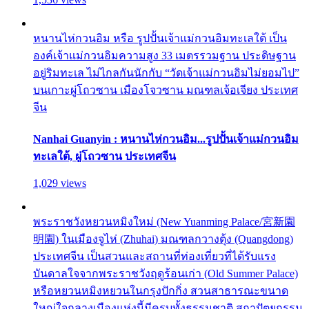
หนานไห่กวนอิม หรือ รูปปั้นเจ้าแม่กวนอิมทะเลใต้ เป็น
องค์เจ้าแม่กวนอิมความสูง 33 เมตรรวมฐาน ประดิษฐาน
อยู่ริมทะเล ไม่ไกลกันนักกับ “วัดเจ้าแม่กวนอิมไม่ยอมไป”
บนเกาะผู่โถวซาน เมืองโจวซาน มณฑลเจ้อเจียง ประเทศ
จีน
Nanhai Guanyin : หนานไห่กวนอิม...รูปปั้นเจ้าแม่กวนอิม
ทะเลใต้, ผู่โถวซาน ประเทศจีน
1,029 views
พระราชวังหยวนหมิงใหม่ (New Yuanming Palace/宮新園
明園) ในเมืองจูไห่ (Zhuhai) มณฑลกวางตุ้ง (Quangdong)
ประเทศจีน เป็นสวนและสถานที่ท่องเที่ยวที่ได้รับแรง
บันดาลใจจากพระราชวังฤดูร้อนเก่า (Old Summer Palace)
หรือหยวนหมิงหยวนในกรุงปักกิ่ง สวนสาธารณะขนาด
ใหญ่ใจกลางเมืองแห่งนี้มีครบทั้งธรรมชาติ สถาปัตยกรรม