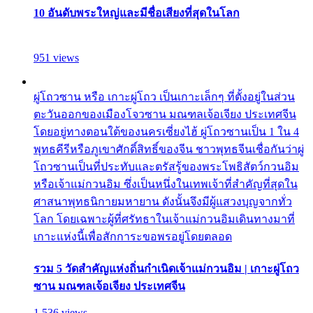
10 อันดับพระใหญ่และมีชื่อเสียงที่สุดในโลก
951 views
ผู่โถวซาน หรือ เกาะผู่โถว เป็นเกาะเล็กๆ ที่ตั้งอยู่ในส่วน
ตะวันออกของเมืองโจวซาน มณฑลเจ้อเจียง ประเทศจีน
โดยอยู่ทางตอนใต้ของนครเซี่ยงไฮ้ ผู่โถวซานเป็น 1 ใน 4
พุทธคีรีหรือภูเขาศักดิ์สิทธิ์ของจีน ชาวพุทธจีนเชื่อกันว่าผู่
โถวซานเป็นที่ประทับและตรัสรู้ของพระโพธิสัตว์กวนอิม
หรือเจ้าแม่กวนอิม ซึ่งเป็นหนึ่งในเทพเจ้าที่สำคัญที่สุดใน
ศาสนาพุทธนิกายมหายาน ดังนั้นจึงมีผู้แสวงบุญจากทั่ว
โลก โดยเฉพาะผู้ที่ศรัทธาในเจ้าแม่กวนอิมเดินทางมาที่
เกาะแห่งนี้เพื่อสักการะขอพรอยู่โดยตลอด
รวม 5 วัดสำคัญแห่งถิ่นกำเนิดเจ้าแม่กวนอิม | เกาะผู่โถว
ซาน มณฑลเจ้อเจียง ประเทศจีน
1,536 views