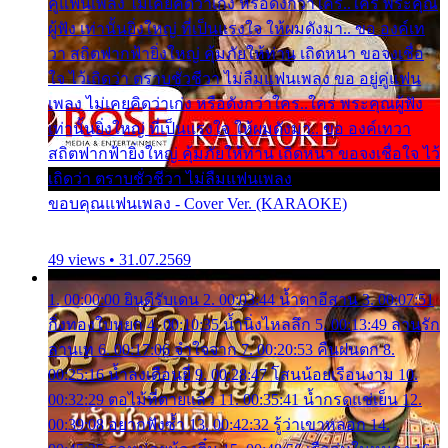
คู่แฟนเพลง ไม่เคยคิดว่าเก่ง หรือดังกว่าใคร..ใคร พระคุณ
ผู้ฟัง เท่านั้นยิ่งใหญ่ ที่เป็นแรงใจ ให้ผมดังมา.. ขอ องค์เท
วา สถิตฟากฟ้ายิ่งใหญ่ คุ้มภัยให้ท่าน เถิดหนา ขอจงเชื่อ
ใจ ไว้เถิดว่า ตราบชั่วชีวา ไม่ลืมแฟนเพลง ขอ อยู่คู่แฟน
เพลง ไม่เคยคิดว่าเก่ง หรือดังกว่าใคร..ใคร พระคุณผู้ฟัง
เท่านั้นยิ่งใหญ่ ที่เป็นแรงใจ ให้ผมดังมา.. ขอ องค์เทวา
สถิตฟากฟ้ายิ่งใหญ่ คุ้มภัยให้ท่าน เถิดหนา ขอจงเชื่อใจ ไว้
เถิดว่า ตราบชั่วชีวา ไม่ลืมแฟนเพลง
ขอบคุณแฟนเพลง - Cover Ver. (KARAOKE)
49 views • 31.07.2569
1. 00:00:00 ยินดีรับเดน 2. 00:03:44 น้ำตาอีสาน 3. 00:07:51
กิ่งทองใบหยก 4. 00:10:35 น้ำนิ่งไหลลึก 5. 00:13:49 ลานรัก
ลานเท 6. 00:17:06 จำใจจาก 7. 00:20:53 คืนฝนตก 8.
00:25:16 น้ำลงเดือนยี่ 9. 00:28:47 โสนน้อยเรือนงาม 10.
00:32:29 ตอไม้ที่ตายแล้ว 11. 00:35:41 น้ำกรดแช่เย็น 12.
00:39:08 อยากฟังซ้ำ 13. 00:42:32 รู้ว่าเขาหลอก 14.