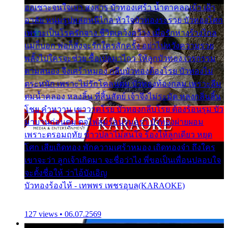
ออเซาะจนใจเบา สงสาร บัวทองเศร้า น้ำตาคลอเบ้า เฝ้า
อาลัย หนุ่มรูปหล่อหนีไกล หัวใจบัวทองระรวย บัวทองโศก
เพราะเป็นโรครักจาง ชีวิตเคว้งคว้าง เมื่อรักห่างร้างไกล
แม่ก็บอก พ่อก็สั่งจะรักใครสักครั้ง อย่าไปหวังความรวย
พลั้งไปใครจะช่วย ซื้อเปลมาไกว ให้ลูกบัวทอง เวรกรรม
ตามสนอง จึงเศร้าหมอง กลีบบัวทองต้องโรย บัวทองไม่
ตระหนัก เพราะไม่รักโคลนตม บัวทองท้องกลม เพราะลืม
ตมน้ำคลอง หลงลิ้น ที่สิ้นสัตย์ เจ้าจึงไม่ระมัด หลงกลิ่นลิ้น
โชย คำหวาน เขาวาดโรย บัวทองกลีบโรย ต้องร้อนรุม บัว
มาบานก่อนตูม ดุจไฟสุมร้อนรุมอุรา บัวทองผ่ายผอม
เพราะตรอมฤทัย ข้าวปลาไม่สนใจ ร้องไห้ลูกเดียว หยุด
โศก เสียเถิดทอง พักความเศร้าหมอง เถิดทองจ๋า ถึงใคร
เขาจะว่า ลูกเจ้าเกิดมา จะชื่อว่าไง พี่ขอเป็นเพื่อนปลอบใจ
จะตั้งชื่อให้ ว่าไอ้บังเอิญ
บัวทองร้องไห้ - เทพพร เพชรอุบล(KARAOKE)
127 views • 06.07.2569