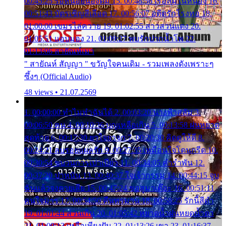
00:45:25 รอหน่อยน้องติ๋ม 15. 00:48:56 เรือล่มในหนอง 16.
00:51:43 บัตรเชิญสีเลือด 17. 00:56:07 อดีตรักโรงทอ 18.
01:00:00 เขมรไล่ควาย 19. 01:02:55 สาวสวนแตง 20.
01:05:51 แอบมอง 21. 01:09:27 พบรักปากน้ำโพ 22.
01:13:06 สายัณห์เมา
" สายัณห์ สัญญา " ขวัญใจคนเดิม - รวมเพลงดังเพราะๆ
ซึ้งๆ (Official Audio)
48 views • 21.07.2569
1. 00:00:00 ทำไมทำฉันได้ 2. 00:03:20 นางฟ้าสลัม 3.
00:06:50 คน 4. 00:10:36 บุญเหลือเกิน 5. 00:13:58 ฝนหยาด
สุดท้าย 6. 00:17:30 ยาใจยาจก 7. 00:20:30 คิดดูให้ดี 8.
00:24:21 ลบรอยแผลรัก 9. 00:27:35 เหมือนใจโดนกรีด 10.
00:30:54 ขบวนการเปาเปียว 11. 00:34:05 คำรำพัน 12.
00:37:20 ปาหนัน 13. 00:40:37 ใจเจ้ากรรม 14. 00:44:15 จูบ
ฉันแล้วจงตายเสีย 15. 00:47:24 ขอสูมาเต๊อะ 16. 00:51:11
คนใจมาร 17. 00:54:50 คืนทรมาน 18. 00:58:25 รักนี้สีดำ
19. 01:01:44 ส่วนเกิน 20. 01:05:42 หยาดน้ำฝนหยดน้ำตา
21. 01:09:13 เหลือเพียงฝัน 22. 01:13:26 เขา 23. 01:16:37