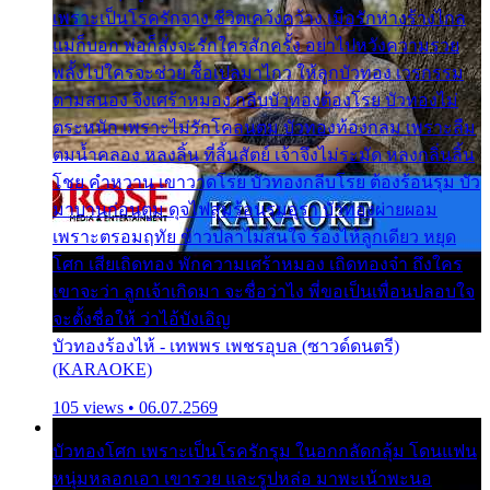
เพราะเป็นโรครักจาง ชีวิตเคว้งคว้าง เมื่อรักห่างร้างไกล
แม่ก็บอก พ่อก็สั่งจะรักใครสักครั้ง อย่าไปหวังความรวย
พลั้งไปใครจะช่วย ซื้อเปลมาไกว ให้ลูกบัวทอง เวรกรรม
ตามสนอง จึงเศร้าหมอง กลีบบัวทองต้องโรย บัวทองไม่
ตระหนัก เพราะไม่รักโคลนตม บัวทองท้องกลม เพราะลืม
ตมน้ำคลอง หลงลิ้น ที่สิ้นสัตย์ เจ้าจึงไม่ระมัด หลงกลิ่นลิ้น
โชย คำหวาน เขาวาดโรย บัวทองกลีบโรย ต้องร้อนรุม บัว
มาบานก่อนตูม ดุจไฟสุมร้อนรุมอุรา บัวทองผ่ายผอม
เพราะตรอมฤทัย ข้าวปลาไม่สนใจ ร้องไห้ลูกเดียว หยุด
โศก เสียเถิดทอง พักความเศร้าหมอง เถิดทองจ๋า ถึงใคร
เขาจะว่า ลูกเจ้าเกิดมา จะชื่อว่าไง พี่ขอเป็นเพื่อนปลอบใจ
จะตั้งชื่อให้ ว่าไอ้บังเอิญ
บัวทองร้องไห้ - เทพพร เพชรอุบล (ซาวด์ดนตรี)
(KARAOKE)
105 views • 06.07.2569
บัวทองโศก เพราะเป็นโรครักรุม ในอกกลัดกลุ้ม โดนแฟน
หนุ่มหลอกเอา เขารวย และรูปหล่อ มาพะเน้าพะนอ