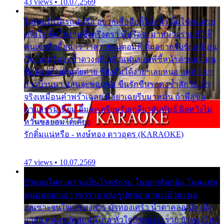
43 views • 10.07.2569
ไม่เคยรักใครแน่หรือ อยากเชื่อถือก็ไม่กล้า ติ๋มใช่คนสวย
ตรึงใจ ติ๋มใช่งามซึ้งตรึงตรา พี่หรือจะมาหมายร่วมชีวี ก็
คนเขาลืออื้อฉาว ว่าสาวๆรุมตอมพี่ ติ๋มอยากรับรักเหมือน
กัน แต่หวั่นจะช้ำดวงฤดี กลัวแฟนของพี่ชี้หน้าด่าทอ ก็คน
ชื่อต๋อยต้อยตุ้มตุ๋ยต่าย พี่ยังลืมได้ง่ายๆเลยหนอ แค่ตัวเรา
สาวบ้านนา แสนจะซอมซ่อ ขืนรักขืนรอคงช้ำสักวัน ถ้า
จริงเหมือนคำพร่ำเฉลย พี่อย่าเฉยรีบมาหมั้น ถ้าพี่สู่ขอ
ตามธรรมเนียม ติ๋มจะเตรียมรับเกลียวสัมพันธ์ ผิดหวังไม่
หวั่นขอยอมได้เคียง
รักติ๋มแน่หรือ - หงษ์ทอง ดาวอุดร (KARAOKE)
47 views • 10.07.2569
บัวทองโศก เพราะเป็นโรครักรุม ในอกกลัดกลุ้ม โดนแฟน
หนุ่มหลอกเอา เขารวย และรูปหล่อ มาพะเน้าพะนอ
ออเซาะจนใจเบา สงสาร บัวทองเศร้า น้ำตาคลอเบ้า เฝ้า
อาลัย หนุ่มรูปหล่อหนีไกล หัวใจบัวทองระรวย บัวทองโศก