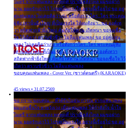
ไมตรี จากแฟนเพลง ทุกทุกที่ ปราณีหลั่งไหล ผมขอฝาก
นาม ยอดรักเอาไว้ โปรดเป็นแรงใจ อย่างนี้เรื่อยไป ขอ อยู่
คู่แฟนเพลง ไม่เคยคิดว่าเก่ง หรือดังกว่าใคร..ใคร พระคุณ
ผู้ฟัง เท่านั้นยิ่งใหญ่ ที่เป็นแรงใจ ให้ผมดังมา.. ขอ องค์เท
วา สถิตฟากฟ้ายิ่งใหญ่ คุ้มภัยให้ท่าน เถิดหนา ขอจงเชื่อ
ใจ ไว้เถิดว่า ตราบชั่วชีวา ไม่ลืมแฟนเพลง ขอ อยู่คู่แฟน
เพลง ไม่เคยคิดว่าเก่ง หรือดังกว่าใคร..ใคร พระคุณผู้ฟัง
เท่านั้นยิ่งใหญ่ ที่เป็นแรงใจ ให้ผมดังมา.. ขอ องค์เทวา
สถิตฟากฟ้ายิ่งใหญ่ คุ้มภัยให้ท่าน เถิดหนา ขอจงเชื่อใจ ไว้
เถิดว่า ตราบชั่วชีวา ไม่ลืมแฟนเพลง
ขอบคุณแฟนเพลง - Cover Ver. (ซาวด์ดนตรี) (KARAOKE)
45 views • 31.07.2569
ขอ กราบ ขอบคุณ.... ที่ได้รับไออุ่น การุณ จากแฟน เพลง
ผมแสนชื่นใจ หายวังเวง เมื่อแฟนเพลง ให้กำลังใจ น้ำใจ
ไมตรี จากแฟนเพลง ทุกทุกที่ ปราณีหลั่งไหล ผมขอฝาก
นาม ยอดรักเอาไว้ โปรดเป็นแรงใจ อย่างนี้เรื่อยไป ขอ อยู่