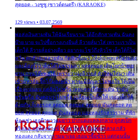
สุดยอด - วงซูซู (ซาวด์ดนตรี) (KARAOKE)
129 views • 03.07.2569
พ่อส่งเงินสามพัน ให้ฉันเรียนราม ได้อีกสักสามพัน ฉันคง
บ๊าย บาย จะไปซื้อกางเกงยีนส์ ลีวายส์มาใส่ เพราะเราเป็น
เด็กใต้ ลีวายส์อย่างเดียว อยากจะโชว์ถึงหิวโซ เด็กใต้ก็ไม่
หวั่น ตกตัวละหลายพัน กัดฟันซื้อมา ให้เด็กเทพเหลียวมอง
และต้องรู้ว่า เด็กใต้ไม่ธรรมดา แต่สุดยอด เดินโยกย้ายเย
ยวน กวนโอ๊ยพอได้ เพราะว่านุ่งลีวายส์ ตัวใหม่ใส่มา เดิน
เข้ามหาลัย จิ๊กโก๊มองหน้า ท่าจะมีปัญหา ไม่พอใจ ได้เป็น
เรื่องแน่นอน แต่ฉันไม่หวั่น เลยแหลงใต้ถามมัน ว่ามัน
พรั่นพรือ มันตอบว่าไม่พรื่อ เปลี่ยนเป็นยิ้มให้ เจอะเด็กใต้
ด้วยกัน ก็เลยรอด สุดยอด สุดยอด สุดยอด มันสุดยอด สุด
ยอด สุดยอด สุดยอด มันสุดยอด แอบหลงรักสาวราม ที่พัก
ห้องเช่า เธอผิวขาวผมยาว ปากแดงแหลงกลาง ถูกสเป็ก
จริงเธอ อยู่ห้องข้างข้าง อยากเข้าไปแหลงกลาง กลัว
ทองแดง กลับจากรามมาเจอ เธอมาซื้อข้าว แต่ก่อนนั้น