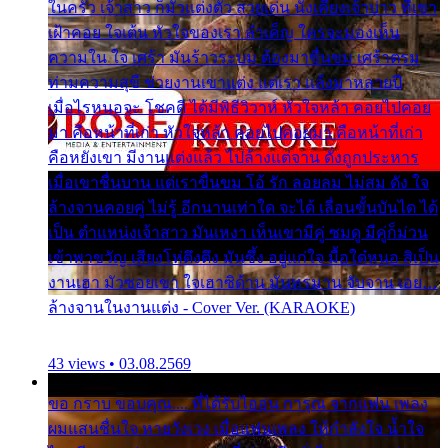
ในครัว เจ้าสาว ก็มัวแต่งตัว สวยเด่น นั่งเคียงเจ้าบ่าว ที่เขา
เฝ้าคอย ใจเต้น หัวใจของเรา ลำเค็ญ ใครจะมองเห็น
ความใน ใจ เศร้า มันร้าวระบม ต้องมาขื่นขม เศร้าตรม
ท่ามความสุขี ช่วยงานเขาแต่ง แต่เรา แล้งมาหลายปี
เมื่อไรหนอจะ โชคดี ได้มีพิธีวิวาห์ หัวใจหล้า คอยไปคอย
มา คือหน้าที่เก่า หัวใจหล้า คอยไปคอยมา คือหน้าที่เก่า
คือหยังเขา มีงานแต่งแล้ว ไปล้างแต่จาน ดั่งถูกประหาร
เมื่อเขาชื่นบาน แต่เราขื่นขม โอ้ รัก ลอยลม ไม่สม ดัง ใจ
ล้างจานคอยคู่ ไม่รู้ อีกนานเท่าใด จะได้ เลื่อนขั้นบันได ได้
เป็น ตำแหน่งเจ้าสาว มันเหงา เห็นเขามีคู่ ซมดู มีคู่ก็ม่วน
เข้าพาขวัญ เสียงโห่ตึงตึง มันซึ้ง อยู่แก่ใจ มื้อใด๋หนอ สิเป็น
งานเฮา มัวซอยเขา ใจเฮาซิด้าน มันทรมาน จับจาน เอย…
ล้างจานในงานแต่ง - Cover Ver. (KARAOKE)
43 views • 03.08.2569
ขอ กราบ ขอบคุณ.... ที่ได้รับไออุ่น การุณ จากแฟน เพลง
ผมแสนชื่นใจ หายวังเวง เมื่อแฟนเพลง ให้กำลังใจ น้ำใจ