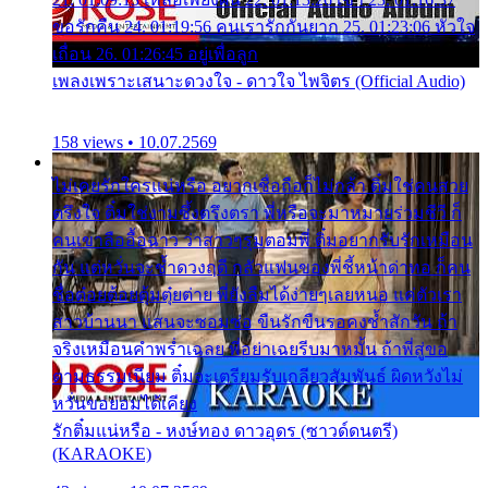
ขอรักคืน 24. 01:19:56 คนเรารักกันยาก 25. 01:23:06 หัวใจ
เถื่อน 26. 01:26:45 อยู่เพื่อลูก
เพลงเพราะเสนาะดวงใจ - ดาวใจ ไพจิตร (Official Audio)
158 views • 10.07.2569
ไม่เคยรักใครแน่หรือ อยากเชื่อถือก็ไม่กล้า ติ๋มใช่คนสวย
ตรึงใจ ติ๋มใช่งามซึ้งตรึงตรา พี่หรือจะมาหมายร่วมชีวี ก็
คนเขาลืออื้อฉาว ว่าสาวๆรุมตอมพี่ ติ๋มอยากรับรักเหมือน
กัน แต่หวั่นจะช้ำดวงฤดี กลัวแฟนของพี่ชี้หน้าด่าทอ ก็คน
ชื่อต๋อยต้อยตุ้มตุ๋ยต่าย พี่ยังลืมได้ง่ายๆเลยหนอ แค่ตัวเรา
สาวบ้านนา แสนจะซอมซ่อ ขืนรักขืนรอคงช้ำสักวัน ถ้า
จริงเหมือนคำพร่ำเฉลย พี่อย่าเฉยรีบมาหมั้น ถ้าพี่สู่ขอ
ตามธรรมเนียม ติ๋มจะเตรียมรับเกลียวสัมพันธ์ ผิดหวังไม่
หวั่นขอยอมได้เคียง
รักติ๋มแน่หรือ - หงษ์ทอง ดาวอุดร (ซาวด์ดนตรี)
(KARAOKE)