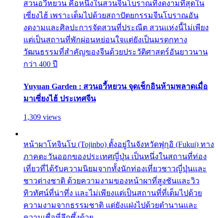
สวนอวี้หยวน คือหนึ่งในสวนจีนโบราณที่งดงามที่สุดใน
เซี่ยงไฮ้ เพราะเต็มไปด้วยสถาปัตยกรรมจีนโบราณอัน
งดงามและศิลปะการจัดสวนที่ประณีต สวนแห่งนี้ไม่เพียง
แต่เป็นสถานที่พักผ่อนหย่อนใจแต่ยังเป็นมรดกทาง
วัฒนธรรมที่สำคัญของจีนด้วยประวัติศาสตร์อันยาวนาน
กว่า 400 ปี
Yuyuan Garden : สวนอวี้หยวน จุดเช็กอินห้ามพลาดเมื่อ
มาเซี่ยงไฮ้ ประเทศจีน
1,309 views
หน้าผาโทจินโบ (Tojinbo) ตั้งอยู่ในจังหวัดฟุกุอิ (Fukui) ทาง
ภาคตะวันออกของประเทศญี่ปุ่น เป็นหนึ่งในสถานที่ท่อง
เที่ยวที่ได้รับความนิยมจากทั้งนักท่องเที่ยวชาวญี่ปุ่นและ
ชาวต่างชาติ ด้วยความงามของหน้าผาที่สูงชันและวิว
ทิวทัศน์ที่น่าทึ่ง และไม่เพียงแต่เป็นสถานที่ที่เต็มไปด้วย
ความงามจากธรรมชาติ แต่ยังแฝงไปด้วยตำนานและ
ความเชื่อที่ลึกซึ้งด้วย