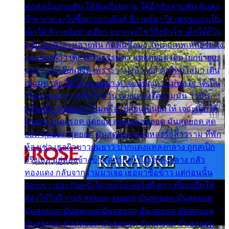
พ่อส่งเงินสามพัน ให้ฉันเรียนราม ได้อีกสักสามพัน ฉันคง
บ๊าย บาย จะไปซื้อกางเกงยีนส์ ลีวายส์มาใส่ เพราะเราเป็น
เด็กใต้ ลีวายส์อย่างเดียว อยากจะโชว์ถึงหิวโซ เด็กใต้ก็ไม่
หวั่น ตกตัวละหลายพัน กัดฟันซื้อมา ให้เด็กเทพเหลียวมอง
และต้องรู้ว่า เด็กใต้ไม่ธรรมดา แต่สุดยอด เดินโยกย้ายเย
ยวน กวนโอ๊ยพอได้ เพราะว่านุ่งลีวายส์ ตัวใหม่ใส่มา เดิน
เข้ามหาลัย จิ๊กโก๊มองหน้า ท่าจะมีปัญหา ไม่พอใจ ได้เป็น
เรื่องแน่นอน แต่ฉันไม่หวั่น เลยแหลงใต้ถามมัน ว่ามัน
พรั่นพรือ มันตอบว่าไม่พรื่อ เปลี่ยนเป็นยิ้มให้ เจอะเด็กใต้
ด้วยกัน ก็เลยรอด สุดยอด สุดยอด สุดยอด มันสุดยอด สุด
ยอด สุดยอด สุดยอด มันสุดยอด แอบหลงรักสาวราม ที่พัก
ห้องเช่า เธอผิวขาวผมยาว ปากแดงแหลงกลาง ถูกสเป็ก
จริงเธอ อยู่ห้องข้างข้าง อยากเข้าไปแหลงกลาง กลัว
ทองแดง กลับจากรามมาเจอ เธอมาซื้อข้าว แต่ก่อนนั้น
สองเรา เจอะกันครั้งใด เธอไม่เคยไยดี คราวนี้เธอยิ้มให้
ต้องให้ใส่ลีวายส์ สุดยอด สุดยอด มันสุดยอด มันสุดยอด
มันสุดยอด มันสุดยอด มันสุดยอด มันสุดยอด มันสุดยอด
มันสุดยอด มันสุดยอด มันสุดยอด มันสุดยอด มันสุดยอด