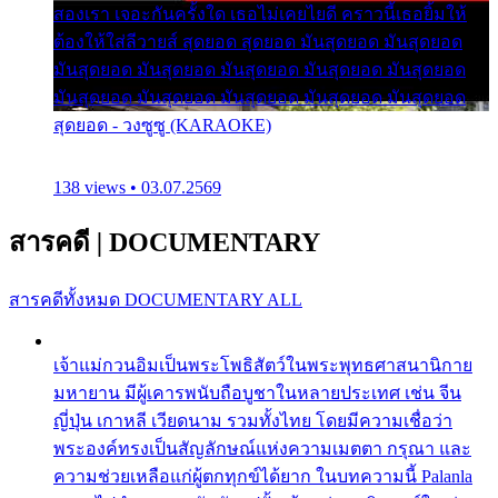
สองเรา เจอะกันครั้งใด เธอไม่เคยไยดี คราวนี้เธอยิ้มให้
ต้องให้ใส่ลีวายส์ สุดยอด สุดยอด มันสุดยอด มันสุดยอด
มันสุดยอด มันสุดยอด มันสุดยอด มันสุดยอด มันสุดยอด
มันสุดยอด มันสุดยอด มันสุดยอด มันสุดยอด มันสุดยอด
สุดยอด - วงซูซู (KARAOKE)
138 views • 03.07.2569
สารคดี
|
DOCUMENTARY
สารคดีทั้งหมด
DOCUMENTARY ALL
เจ้าแม่กวนอิมเป็นพระโพธิสัตว์ในพระพุทธศาสนานิกาย
มหายาน มีผู้เคารพนับถือบูชาในหลายประเทศ เช่น จีน
ญี่ปุ่น เกาหลี เวียดนาม รวมทั้งไทย โดยมีความเชื่อว่า
พระองค์ทรงเป็นสัญลักษณ์แห่งความเมตตา กรุณา และ
ความช่วยเหลือแก่ผู้ตกทุกข์ได้ยาก ในบทความนี้ Palanla