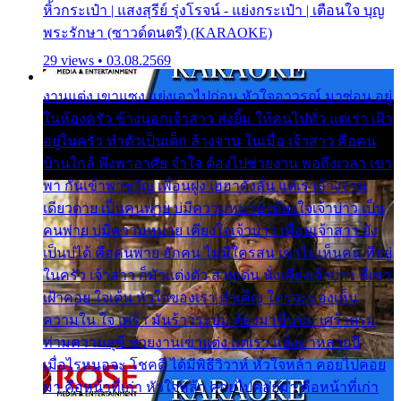
หิ้วกระเป๋า | แสงสุรีย์ รุ่งโรจน์ - แย่งกระเป๋า | เตือนใจ บุญ
พระรักษา (ซาวด์ดนตรี) (KARAOKE)
29 views • 03.08.2569
งานแต่ง เขาแซง แย่งเอาไปก่อน หัวใจอาวรณ์ มาซ่อน อยู่
ในห้องครัว ข้างนอกเจ้าสาว ส่งยิ้ม ให้คนไปทั่ว แต่เรา เฝ้า
อยู่ในครัว ทำตัวเป็นเด็ก ล้างจาน ในเมื่อ เจ้าสาว คือคน
บ้านใกล้ พึ่งพาอาศัย จำใจ ต้องไปช่วยงาน พอถึงเวลา เขา
พา กันเข้าพาขวัญ เพื่อนฝูง เฮฮาดังลั่น แต่เราล้างจาน
เดียวดาย เป็นคนพ่าย บ่มีความหมาย เคียงใจเจ้าบ่าว เป็น
คนพ่าย บ่มีความหมาย เคียงใจเจ้าบ่าว เพื่อนเจ้าสาว ยัง
เป็นบ่ได้ คือคนพ่าย ฮักคน ไม่มีใครสน เขาไม่เห็นคน ที่อยู่
ในครัว เจ้าสาว ก็มัวแต่งตัว สวยเด่น นั่งเคียงเจ้าบ่าว ที่เขา
เฝ้าคอย ใจเต้น หัวใจของเรา ลำเค็ญ ใครจะมองเห็น
ความใน ใจ เศร้า มันร้าวระบม ต้องมาขื่นขม เศร้าตรม
ท่ามความสุขี ช่วยงานเขาแต่ง แต่เรา แล้งมาหลายปี
เมื่อไรหนอจะ โชคดี ได้มีพิธีวิวาห์ หัวใจหล้า คอยไปคอย
มา คือหน้าที่เก่า หัวใจหล้า คอยไปคอยมา คือหน้าที่เก่า