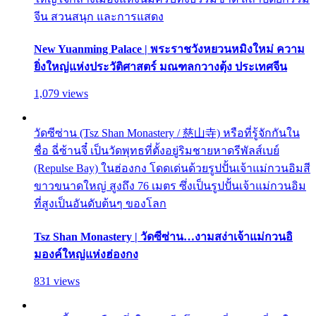
จีน สวนสนุก และการแสดง
New Yuanming Palace | พระราชวังหยวนหมิงใหม่ ความ
ยิ่งใหญ่แห่งประวัติศาสตร์ มณฑลกวางตุ้ง ประเทศจีน
1,079 views
วัดซีซ่าน (Tsz Shan Monastery / 慈山寺) หรือที่รู้จักกันใน
ชื่อ ฉี่ซ้านจี๋ เป็นวัดพุทธที่ตั้งอยู่ริมชายหาดรีพัลส์เบย์
(Repulse Bay) ในฮ่องกง โดดเด่นด้วยรูปปั้นเจ้าแม่กวนอิมสี
ขาวขนาดใหญ่ สูงถึง 76 เมตร ซึ่งเป็นรูปปั้นเจ้าแม่กวนอิม
ที่สูงเป็นอันดับต้นๆ ของโลก
Tsz Shan Monastery | วัดซีซ่าน…งามสง่าเจ้าแม่กวนอิ
มองค์ใหญ่แห่งฮ่องกง
831 views