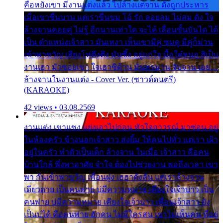
คือหยังเขา มีงานแต่งแล้ว ไปล้างแต่จาน ดั่งถูกประหาร
เมื่อเขาชื่นบาน แต่เราขื่นขม โอ้ รัก ลอยลม ไม่สม ดัง ใจ
ล้างจานคอยคู่ ไม่รู้ อีกนานเท่าใด จะได้ เลื่อนขั้นบันได ได้
เป็น ตำแหน่งเจ้าสาว มันเหงา เห็นเขามีคู่ ซมดู มีคู่ก็ม่วน
เข้าพาขวัญ เสียงโห่ตึงตึง มันซึ้ง อยู่แก่ใจ มื้อใด๋หนอ สิเป็น
งานเฮา มัวซอยเขา ใจเฮาซิด้าน มันทรมาน จับจาน เอย…
ล้างจานในงานแต่ง - Cover Ver. (ซาวด์ดนตรี)
(KARAOKE)
42 views • 03.08.2569
งานแต่ง เขาแซง แย่งเอาไปก่อน หัวใจอาวรณ์ มาซ่อน อยู่
ในห้องครัว ข้างนอกเจ้าสาว ส่งยิ้ม ให้คนไปทั่ว แต่เรา เฝ้า
อยู่ในครัว ทำตัวเป็นเด็ก ล้างจาน ในเมื่อ เจ้าสาว คือคน
บ้านใกล้ พึ่งพาอาศัย จำใจ ต้องไปช่วยงาน พอถึงเวลา เขา
พา กันเข้าพาขวัญ เพื่อนฝูง เฮฮาดังลั่น แต่เราล้างจาน
เดียวดาย เป็นคนพ่าย บ่มีความหมาย เคียงใจเจ้าบ่าว เป็น
คนพ่าย บ่มีความหมาย เคียงใจเจ้าบ่าว เพื่อนเจ้าสาว ยัง
เป็นบ่ได้ คือคนพ่าย ฮักคน ไม่มีใครสน เขาไม่เห็นคน ที่อยู่