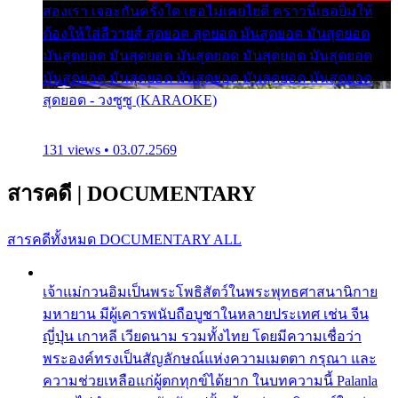
สองเรา เจอะกันครั้งใด เธอไม่เคยไยดี คราวนี้เธอยิ้มให้
ต้องให้ใส่ลีวายส์ สุดยอด สุดยอด มันสุดยอด มันสุดยอด
มันสุดยอด มันสุดยอด มันสุดยอด มันสุดยอด มันสุดยอด
มันสุดยอด มันสุดยอด มันสุดยอด มันสุดยอด มันสุดยอด
สุดยอด - วงซูซู (KARAOKE)
131 views • 03.07.2569
สารคดี
|
DOCUMENTARY
สารคดีทั้งหมด
DOCUMENTARY ALL
เจ้าแม่กวนอิมเป็นพระโพธิสัตว์ในพระพุทธศาสนานิกาย
มหายาน มีผู้เคารพนับถือบูชาในหลายประเทศ เช่น จีน
ญี่ปุ่น เกาหลี เวียดนาม รวมทั้งไทย โดยมีความเชื่อว่า
พระองค์ทรงเป็นสัญลักษณ์แห่งความเมตตา กรุณา และ
ความช่วยเหลือแก่ผู้ตกทุกข์ได้ยาก ในบทความนี้ Palanla