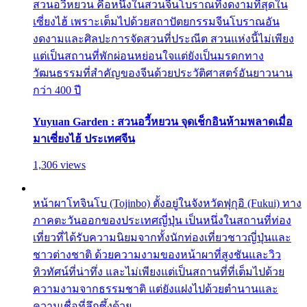
สวนอวี้หยวน คือหนึ่งในสวนจีนโบราณที่งดงามที่สุดใน
เซี่ยงไฮ้ เพราะเต็มไปด้วยสถาปัตยกรรมจีนโบราณอัน
งดงามและศิลปะการจัดสวนที่ประณีต สวนแห่งนี้ไม่เพียง
แต่เป็นสถานที่พักผ่อนหย่อนใจแต่ยังเป็นมรดกทาง
วัฒนธรรมที่สำคัญของจีนด้วยประวัติศาสตร์อันยาวนาน
กว่า 400 ปี
Yuyuan Garden : สวนอวี้หยวน จุดเช็กอินห้ามพลาดเมื่อ
มาเซี่ยงไฮ้ ประเทศจีน
1,306 views
หน้าผาโทจินโบ (Tojinbo) ตั้งอยู่ในจังหวัดฟุกุอิ (Fukui) ทาง
ภาคตะวันออกของประเทศญี่ปุ่น เป็นหนึ่งในสถานที่ท่อง
เที่ยวที่ได้รับความนิยมจากทั้งนักท่องเที่ยวชาวญี่ปุ่นและ
ชาวต่างชาติ ด้วยความงามของหน้าผาที่สูงชันและวิว
ทิวทัศน์ที่น่าทึ่ง และไม่เพียงแต่เป็นสถานที่ที่เต็มไปด้วย
ความงามจากธรรมชาติ แต่ยังแฝงไปด้วยตำนานและ
ความเชื่อที่ลึกซึ้งด้วย