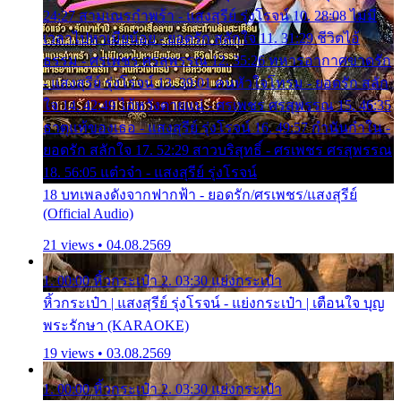
24:27 สามเณรกำพร้า - แสงสุรีย์ รุ่งโรจน์ 10. 28:08 ไม่มี
เวลาไปหาเมียน้อย - ยอดรัก สลักใจ 11. 31:29 ชีวิตไอ้
ธรรม - ศรเพชร ศรสุพรรณ 12. 35:26 ทหารอากาศขาดรัก
- แสงสุรีย์ รุ่งโรจน์ 13. 39:01 คนหัวใจโทรม - ยอดรัก สลัก
ใจ 14. 42:49 ไอ้หวังตายแน่ - ศรเพชร ศรสุพรรณ 15. 46:35
ธาตุแท้ของเธอ - แสงสุรีย์ รุ่งโรจน์ 16. 49:57 กำนันกำใน -
ยอดรัก สลักใจ 17. 52:29 สาวบริสุทธิ์ - ศรเพชร ศรสุพรรณ
18. 56:05 แต๋วจ๋า - แสงสุรีย์ รุ่งโรจน์
18 บทเพลงดังจากฟากฟ้า - ยอดรัก/ศรเพชร/แสงสุรีย์
(Official Audio)
21 views • 04.08.2569
1. 00:00 หิ้วกระเป๋า 2. 03:30 แย่งกระเป๋า
หิ้วกระเป๋า | แสงสุรีย์ รุ่งโรจน์ - แย่งกระเป๋า | เตือนใจ บุญ
พระรักษา (KARAOKE)
19 views • 03.08.2569
1. 00:00 หิ้วกระเป๋า 2. 03:30 แย่งกระเป๋า