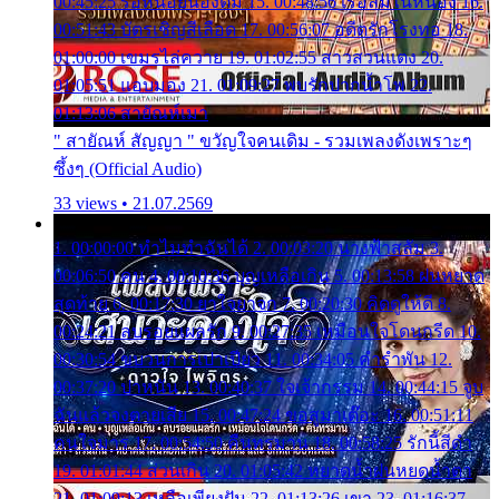
00:45:25 รอหน่อยน้องติ๋ม 15. 00:48:56 เรือล่มในหนอง 16.
00:51:43 บัตรเชิญสีเลือด 17. 00:56:07 อดีตรักโรงทอ 18.
01:00:00 เขมรไล่ควาย 19. 01:02:55 สาวสวนแตง 20.
01:05:51 แอบมอง 21. 01:09:27 พบรักปากน้ำโพ 22.
01:13:06 สายัณห์เมา
" สายัณห์ สัญญา " ขวัญใจคนเดิม - รวมเพลงดังเพราะๆ
ซึ้งๆ (Official Audio)
33 views • 21.07.2569
1. 00:00:00 ทำไมทำฉันได้ 2. 00:03:20 นางฟ้าสลัม 3.
00:06:50 คน 4. 00:10:36 บุญเหลือเกิน 5. 00:13:58 ฝนหยาด
สุดท้าย 6. 00:17:30 ยาใจยาจก 7. 00:20:30 คิดดูให้ดี 8.
00:24:21 ลบรอยแผลรัก 9. 00:27:35 เหมือนใจโดนกรีด 10.
00:30:54 ขบวนการเปาเปียว 11. 00:34:05 คำรำพัน 12.
00:37:20 ปาหนัน 13. 00:40:37 ใจเจ้ากรรม 14. 00:44:15 จูบ
ฉันแล้วจงตายเสีย 15. 00:47:24 ขอสูมาเต๊อะ 16. 00:51:11
คนใจมาร 17. 00:54:50 คืนทรมาน 18. 00:58:25 รักนี้สีดำ
19. 01:01:44 ส่วนเกิน 20. 01:05:42 หยาดน้ำฝนหยดน้ำตา
21. 01:09:13 เหลือเพียงฝัน 22. 01:13:26 เขา 23. 01:16:37