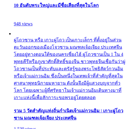
10 อันดับพระใหญ่และมีชื่อเสียงที่สุดในโลก
948 views
ผู่โถวซาน หรือ เกาะผู่โถว เป็นเกาะเล็กๆ ที่ตั้งอยู่ในส่วน
ตะวันออกของเมืองโจวซาน มณฑลเจ้อเจียง ประเทศจีน
โดยอยู่ทางตอนใต้ของนครเซี่ยงไฮ้ ผู่โถวซานเป็น 1 ใน 4
พุทธคีรีหรือภูเขาศักดิ์สิทธิ์ของจีน ชาวพุทธจีนเชื่อกันว่าผู่
โถวซานเป็นที่ประทับและตรัสรู้ของพระโพธิสัตว์กวนอิม
หรือเจ้าแม่กวนอิม ซึ่งเป็นหนึ่งในเทพเจ้าที่สำคัญที่สุดใน
ศาสนาพุทธนิกายมหายาน ดังนั้นจึงมีผู้แสวงบุญจากทั่ว
โลก โดยเฉพาะผู้ที่ศรัทธาในเจ้าแม่กวนอิมเดินทางมาที่
เกาะแห่งนี้เพื่อสักการะขอพรอยู่โดยตลอด
รวม 5 วัดสำคัญแห่งถิ่นกำเนิดเจ้าแม่กวนอิม | เกาะผู่โถว
ซาน มณฑลเจ้อเจียง ประเทศจีน
1,530 views