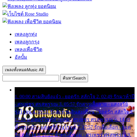
เพลงลูกทุ่ง
เพลงลูกกรุง
เพลงเพื่อชีวิต
อัลบั้ม
เพลงทั้งหมด
Music All
ค้นหา
Search
1. 00:00 สามสิบยังแจ๋ว - ยอดรัก สลักใจ 2. 02:49 รักมาห้าปี
- ศรเพชร ศรสุพรรณ 3. 05:57 รักสาวเสื้อลาย - แสงสุรีย์
รุ่งโรจน์ 4. 09:51 รักสะท้านดินสะเทือน - ยอดรัก สลักใจ 5.
12:23 มอเตอร์ไซค์ทำหล่น - ศรเพชร ศรสุพรรณ 6. 14:49
หิ้วกระเป๋า - แสงสุรีย์ รุ่งโรจน์ 7. 17:57 รักเผื่อเลือก - ยอด
รัก สลักใจ 8. 21:21 น้ำตาไอ้หนุ่ม - ศรเพชร ศรสุพรรณ 9.