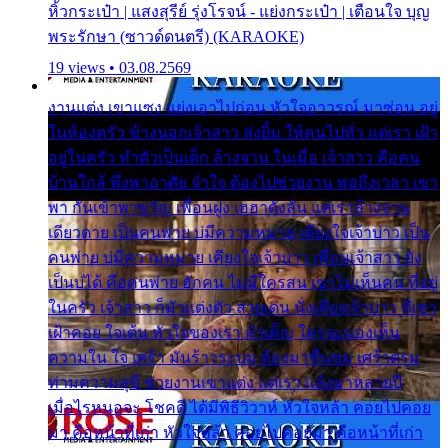
หิ้วกระเป๋า | แสงสุรีย์ รุ่งโรจน์ - แย่งกระเป๋า | เตือนใจ บุญ
พระรักษา (ซาวด์ดนตรี) (KARAOKE)
19 views • 03.08.2569
งานแต่ง เขาแซง แย่งเอาไปก่อน หัวใจอาวรณ์ มาซ่อน อยู่
ในห้องครัว ข้างนอกเจ้าสาว ส่งยิ้ม ให้คนไปทั่ว แต่เรา เฝ้า
อยู่ในครัว ทำตัวเป็นเด็ก ล้างจาน ในเมื่อ เจ้าสาว คือคน
บ้านใกล้ พึ่งพาอาศัย จำใจ ต้องไปช่วยงาน พอถึงเวลา เขา
พา กันเข้าพาขวัญ เพื่อนฝูง เฮฮาดังลั่น แต่เราล้างจาน
เดียวดาย เป็นคนพ่าย บ่มีความหมาย เคียงใจเจ้าบ่าว เป็น
คนพ่าย บ่มีความหมาย เคียงใจเจ้าบ่าว เพื่อนเจ้าสาว ยัง
เป็นบ่ได้ คือคนพ่าย ฮักคน ไม่มีใครสน เขาไม่เห็นคน ที่อยู่
ในครัว เจ้าสาว ก็มัวแต่งตัว สวยเด่น นั่งเคียงเจ้าบ่าว ที่เขา
เฝ้าคอย ใจเต้น หัวใจของเรา ลำเค็ญ ใครจะมองเห็น
ความใน ใจ เศร้า มันร้าวระบม ต้องมาขื่นขม เศร้าตรม
ท่ามความสุขี ช่วยงานเขาแต่ง แต่เรา แล้งมาหลายปี
เมื่อไรหนอจะ โชคดี ได้มีพิธีวิวาห์ หัวใจหล้า คอยไปคอย
มา คือหน้าที่เก่า หัวใจหล้า คอยไปคอยมา คือหน้าที่เก่า