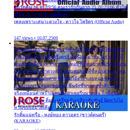
ขอรักคืน 24. 01:19:56 คนเรารักกันยาก 25. 01:23:06 หัวใจ
เถื่อน 26. 01:26:45 อยู่เพื่อลูก
เพลงเพราะเสนาะดวงใจ - ดาวใจ ไพจิตร (Official Audio)
147 views • 10.07.2569
ไม่เคยรักใครแน่หรือ อยากเชื่อถือก็ไม่กล้า ติ๋มใช่คนสวย
ตรึงใจ ติ๋มใช่งามซึ้งตรึงตรา พี่หรือจะมาหมายร่วมชีวี ก็
คนเขาลืออื้อฉาว ว่าสาวๆรุมตอมพี่ ติ๋มอยากรับรักเหมือน
กัน แต่หวั่นจะช้ำดวงฤดี กลัวแฟนของพี่ชี้หน้าด่าทอ ก็คน
ชื่อต๋อยต้อยตุ้มตุ๋ยต่าย พี่ยังลืมได้ง่ายๆเลยหนอ แค่ตัวเรา
สาวบ้านนา แสนจะซอมซ่อ ขืนรักขืนรอคงช้ำสักวัน ถ้า
จริงเหมือนคำพร่ำเฉลย พี่อย่าเฉยรีบมาหมั้น ถ้าพี่สู่ขอ
ตามธรรมเนียม ติ๋มจะเตรียมรับเกลียวสัมพันธ์ ผิดหวังไม่
หวั่นขอยอมได้เคียง
รักติ๋มแน่หรือ - หงษ์ทอง ดาวอุดร (ซาวด์ดนตรี)
(KARAOKE)