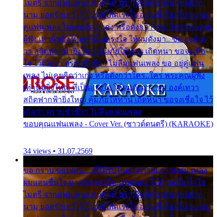
ไมตรี จากแฟนเพลง ทุกทุกที่ ปราณีหลั่งไหล ผมขอฝาก
นาม ยอดรักเอาไว้ โปรดเป็นแรงใจ อย่างนี้เรื่อยไป ขอ อยู่
คู่แฟนเพลง ไม่เคยคิดว่าเก่ง หรือดังกว่าใคร..ใคร พระคุณ
ผู้ฟัง เท่านั้นยิ่งใหญ่ ที่เป็นแรงใจ ให้ผมดังมา.. ขอ องค์เท
วา สถิตฟากฟ้ายิ่งใหญ่ คุ้มภัยให้ท่าน เถิดหนา ขอจงเชื่อ
ใจ ไว้เถิดว่า ตราบชั่วชีวา ไม่ลืมแฟนเพลง ขอ อยู่คู่แฟน
เพลง ไม่เคยคิดว่าเก่ง หรือดังกว่าใคร..ใคร พระคุณผู้ฟัง
เท่านั้นยิ่งใหญ่ ที่เป็นแรงใจ ให้ผมดังมา.. ขอ องค์เทวา
สถิตฟากฟ้ายิ่งใหญ่ คุ้มภัยให้ท่าน เถิดหนา ขอจงเชื่อใจ ไว้
เถิดว่า ตราบชั่วชีวา ไม่ลืมแฟนเพลง
ขอบคุณแฟนเพลง - Cover Ver. (ซาวด์ดนตรี) (KARAOKE)
34 views • 31.07.2569
ขอ กราบ ขอบคุณ.... ที่ได้รับไออุ่น การุณ จากแฟน เพลง
ผมแสนชื่นใจ หายวังเวง เมื่อแฟนเพลง ให้กำลังใจ น้ำใจ
ไมตรี จากแฟนเพลง ทุกทุกที่ ปราณีหลั่งไหล ผมขอฝาก
นาม ยอดรักเอาไว้ โปรดเป็นแรงใจ อย่างนี้เรื่อยไป ขอ อยู่