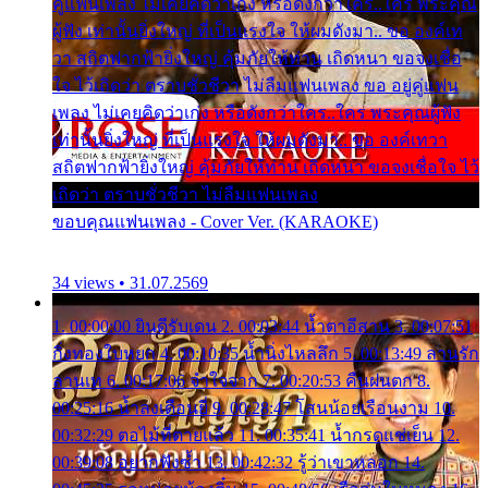
คู่แฟนเพลง ไม่เคยคิดว่าเก่ง หรือดังกว่าใคร..ใคร พระคุณ
ผู้ฟัง เท่านั้นยิ่งใหญ่ ที่เป็นแรงใจ ให้ผมดังมา.. ขอ องค์เท
วา สถิตฟากฟ้ายิ่งใหญ่ คุ้มภัยให้ท่าน เถิดหนา ขอจงเชื่อ
ใจ ไว้เถิดว่า ตราบชั่วชีวา ไม่ลืมแฟนเพลง ขอ อยู่คู่แฟน
เพลง ไม่เคยคิดว่าเก่ง หรือดังกว่าใคร..ใคร พระคุณผู้ฟัง
เท่านั้นยิ่งใหญ่ ที่เป็นแรงใจ ให้ผมดังมา.. ขอ องค์เทวา
สถิตฟากฟ้ายิ่งใหญ่ คุ้มภัยให้ท่าน เถิดหนา ขอจงเชื่อใจ ไว้
เถิดว่า ตราบชั่วชีวา ไม่ลืมแฟนเพลง
ขอบคุณแฟนเพลง - Cover Ver. (KARAOKE)
34 views • 31.07.2569
1. 00:00:00 ยินดีรับเดน 2. 00:03:44 น้ำตาอีสาน 3. 00:07:51
กิ่งทองใบหยก 4. 00:10:35 น้ำนิ่งไหลลึก 5. 00:13:49 ลานรัก
ลานเท 6. 00:17:06 จำใจจาก 7. 00:20:53 คืนฝนตก 8.
00:25:16 น้ำลงเดือนยี่ 9. 00:28:47 โสนน้อยเรือนงาม 10.
00:32:29 ตอไม้ที่ตายแล้ว 11. 00:35:41 น้ำกรดแช่เย็น 12.
00:39:08 อยากฟังซ้ำ 13. 00:42:32 รู้ว่าเขาหลอก 14.