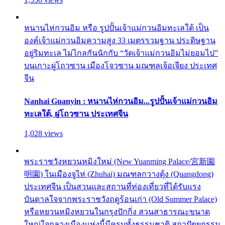
หนานไห่กวนอิม หรือ รูปปั้นเจ้าแม่กวนอิมทะเลใต้ เป็น
องค์เจ้าแม่กวนอิมความสูง 33 เมตรรวมฐาน ประดิษฐาน
อยู่ริมทะเล ไม่ไกลกันนักกับ “วัดเจ้าแม่กวนอิมไม่ยอมไป”
บนเกาะผู่โถวซาน เมืองโจวซาน มณฑลเจ้อเจียง ประเทศ
จีน
Nanhai Guanyin : หนานไห่กวนอิม...รูปปั้นเจ้าแม่กวนอิม
ทะเลใต้, ผู่โถวซาน ประเทศจีน
1,028 views
พระราชวังหยวนหมิงใหม่ (New Yuanming Palace/宮新園
明園) ในเมืองจูไห่ (Zhuhai) มณฑลกวางตุ้ง (Quangdong)
ประเทศจีน เป็นสวนและสถานที่ท่องเที่ยวที่ได้รับแรง
บันดาลใจจากพระราชวังฤดูร้อนเก่า (Old Summer Palace)
หรือหยวนหมิงหยวนในกรุงปักกิ่ง สวนสาธารณะขนาด
ใหญ่ใจกลางเมืองแห่งนี้มีครบทั้งธรรมชาติ สถาปัตยกรรม