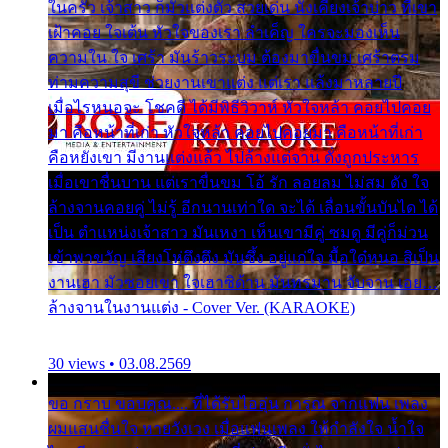
ในครัว เจ้าสาว ก็มัวแต่งตัว สวยเด่น นั่งเคียงเจ้าบ่าว ที่เขา
เฝ้าคอย ใจเต้น หัวใจของเรา ลำเค็ญ ใครจะมองเห็น
ความใน ใจ เศร้า มันร้าวระบม ต้องมาขื่นขม เศร้าตรม
ท่ามความสุขี ช่วยงานเขาแต่ง แต่เรา แล้งมาหลายปี
เมื่อไรหนอจะ โชคดี ได้มีพิธีวิวาห์ หัวใจหล้า คอยไปคอย
มา คือหน้าที่เก่า หัวใจหล้า คอยไปคอยมา คือหน้าที่เก่า
คือหยังเขา มีงานแต่งแล้ว ไปล้างแต่จาน ดั่งถูกประหาร
เมื่อเขาชื่นบาน แต่เราขื่นขม โอ้ รัก ลอยลม ไม่สม ดัง ใจ
ล้างจานคอยคู่ ไม่รู้ อีกนานเท่าใด จะได้ เลื่อนขั้นบันได ได้
เป็น ตำแหน่งเจ้าสาว มันเหงา เห็นเขามีคู่ ซมดู มีคู่ก็ม่วน
เข้าพาขวัญ เสียงโห่ตึงตึง มันซึ้ง อยู่แก่ใจ มื้อใด๋หนอ สิเป็น
งานเฮา มัวซอยเขา ใจเฮาซิด้าน มันทรมาน จับจาน เอย…
ล้างจานในงานแต่ง - Cover Ver. (KARAOKE)
30 views • 03.08.2569
ขอ กราบ ขอบคุณ.... ที่ได้รับไออุ่น การุณ จากแฟน เพลง
ผมแสนชื่นใจ หายวังเวง เมื่อแฟนเพลง ให้กำลังใจ น้ำใจ