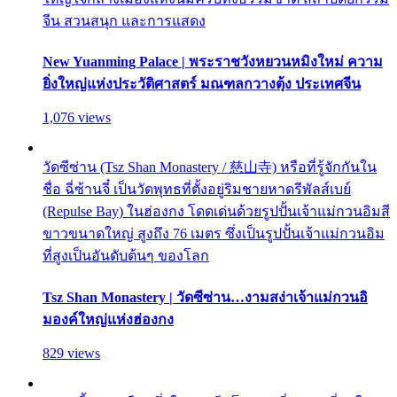
จีน สวนสนุก และการแสดง
New Yuanming Palace | พระราชวังหยวนหมิงใหม่ ความ
ยิ่งใหญ่แห่งประวัติศาสตร์ มณฑลกวางตุ้ง ประเทศจีน
1,076 views
วัดซีซ่าน (Tsz Shan Monastery / 慈山寺) หรือที่รู้จักกันใน
ชื่อ ฉี่ซ้านจี๋ เป็นวัดพุทธที่ตั้งอยู่ริมชายหาดรีพัลส์เบย์
(Repulse Bay) ในฮ่องกง โดดเด่นด้วยรูปปั้นเจ้าแม่กวนอิมสี
ขาวขนาดใหญ่ สูงถึง 76 เมตร ซึ่งเป็นรูปปั้นเจ้าแม่กวนอิม
ที่สูงเป็นอันดับต้นๆ ของโลก
Tsz Shan Monastery | วัดซีซ่าน…งามสง่าเจ้าแม่กวนอิ
มองค์ใหญ่แห่งฮ่องกง
829 views