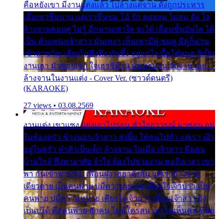
คือหยังเขา มีงานแต่งแล้ว ไปล้างแต่จาน ดั่งถูกประหาร
เมื่อเขาชื่นบาน แต่เราขื่นขม โอ้ รัก ลอยลม ไม่สม ดัง ใจ
ล้างจานคอยคู่ ไม่รู้ อีกนานเท่าใด จะได้ เลื่อนขั้นบันได ได้
เป็น ตำแหน่งเจ้าสาว มันเหงา เห็นเขามีคู่ ซมดู มีคู่ก็ม่วน
เข้าพาขวัญ เสียงโห่ตึงตึง มันซึ้ง อยู่แก่ใจ มื้อใด๋หนอ สิเป็น
งานเฮา มัวซอยเขา ใจเฮาซิด้าน มันทรมาน จับจาน เอย…
ล้างจานในงานแต่ง - Cover Ver. (ซาวด์ดนตรี)
(KARAOKE)
27 views • 03.08.2569
งานแต่ง เขาแซง แย่งเอาไปก่อน หัวใจอาวรณ์ มาซ่อน อยู่
ในห้องครัว ข้างนอกเจ้าสาว ส่งยิ้ม ให้คนไปทั่ว แต่เรา เฝ้า
อยู่ในครัว ทำตัวเป็นเด็ก ล้างจาน ในเมื่อ เจ้าสาว คือคน
บ้านใกล้ พึ่งพาอาศัย จำใจ ต้องไปช่วยงาน พอถึงเวลา เขา
พา กันเข้าพาขวัญ เพื่อนฝูง เฮฮาดังลั่น แต่เราล้างจาน
เดียวดาย เป็นคนพ่าย บ่มีความหมาย เคียงใจเจ้าบ่าว เป็น
คนพ่าย บ่มีความหมาย เคียงใจเจ้าบ่าว เพื่อนเจ้าสาว ยัง
เป็นบ่ได้ คือคนพ่าย ฮักคน ไม่มีใครสน เขาไม่เห็นคน ที่อยู่