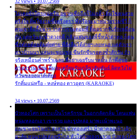
32 views • 10.07.2569
ไม่เคยรักใครแน่หรือ อยากเชื่อถือก็ไม่กล้า ติ๋มใช่คนสวย
ตรึงใจ ติ๋มใช่งามซึ้งตรึงตรา พี่หรือจะมาหมายร่วมชีวี ก็
คนเขาลืออื้อฉาว ว่าสาวๆรุมตอมพี่ ติ๋มอยากรับรักเหมือน
กัน แต่หวั่นจะช้ำดวงฤดี กลัวแฟนของพี่ชี้หน้าด่าทอ ก็คน
ชื่อต๋อยต้อยตุ้มตุ๋ยต่าย พี่ยังลืมได้ง่ายๆเลยหนอ แค่ตัวเรา
สาวบ้านนา แสนจะซอมซ่อ ขืนรักขืนรอคงช้ำสักวัน ถ้า
จริงเหมือนคำพร่ำเฉลย พี่อย่าเฉยรีบมาหมั้น ถ้าพี่สู่ขอ
ตามธรรมเนียม ติ๋มจะเตรียมรับเกลียวสัมพันธ์ ผิดหวังไม่
หวั่นขอยอมได้เคียง
รักติ๋มแน่หรือ - หงษ์ทอง ดาวอุดร (KARAOKE)
34 views • 10.07.2569
บัวทองโศก เพราะเป็นโรครักรุม ในอกกลัดกลุ้ม โดนแฟน
หนุ่มหลอกเอา เขารวย และรูปหล่อ มาพะเน้าพะนอ
ออเซาะจนใจเบา สงสาร บัวทองเศร้า น้ำตาคลอเบ้า เฝ้า
อาลัย หนุ่มรูปหล่อหนีไกล หัวใจบัวทองระรวย บัวทองโศก