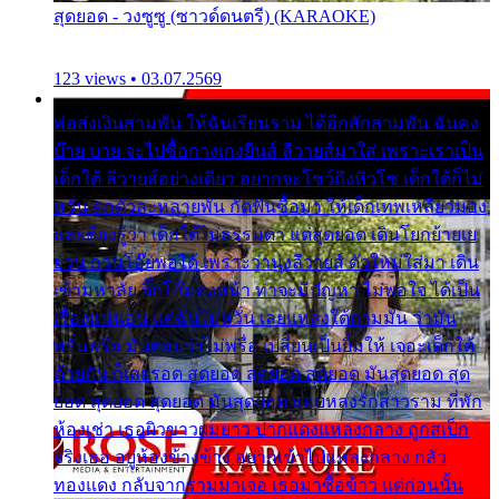
สุดยอด - วงซูซู (ซาวด์ดนตรี) (KARAOKE)
123 views • 03.07.2569
พ่อส่งเงินสามพัน ให้ฉันเรียนราม ได้อีกสักสามพัน ฉันคง
บ๊าย บาย จะไปซื้อกางเกงยีนส์ ลีวายส์มาใส่ เพราะเราเป็น
เด็กใต้ ลีวายส์อย่างเดียว อยากจะโชว์ถึงหิวโซ เด็กใต้ก็ไม่
หวั่น ตกตัวละหลายพัน กัดฟันซื้อมา ให้เด็กเทพเหลียวมอง
และต้องรู้ว่า เด็กใต้ไม่ธรรมดา แต่สุดยอด เดินโยกย้ายเย
ยวน กวนโอ๊ยพอได้ เพราะว่านุ่งลีวายส์ ตัวใหม่ใส่มา เดิน
เข้ามหาลัย จิ๊กโก๊มองหน้า ท่าจะมีปัญหา ไม่พอใจ ได้เป็น
เรื่องแน่นอน แต่ฉันไม่หวั่น เลยแหลงใต้ถามมัน ว่ามัน
พรั่นพรือ มันตอบว่าไม่พรื่อ เปลี่ยนเป็นยิ้มให้ เจอะเด็กใต้
ด้วยกัน ก็เลยรอด สุดยอด สุดยอด สุดยอด มันสุดยอด สุด
ยอด สุดยอด สุดยอด มันสุดยอด แอบหลงรักสาวราม ที่พัก
ห้องเช่า เธอผิวขาวผมยาว ปากแดงแหลงกลาง ถูกสเป็ก
จริงเธอ อยู่ห้องข้างข้าง อยากเข้าไปแหลงกลาง กลัว
ทองแดง กลับจากรามมาเจอ เธอมาซื้อข้าว แต่ก่อนนั้น