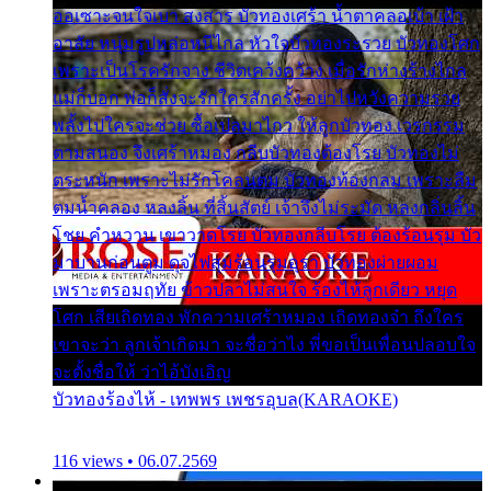
ออเซาะจนใจเบา สงสาร บัวทองเศร้า น้ำตาคลอเบ้า เฝ้า
อาลัย หนุ่มรูปหล่อหนีไกล หัวใจบัวทองระรวย บัวทองโศก
เพราะเป็นโรครักจาง ชีวิตเคว้งคว้าง เมื่อรักห่างร้างไกล
แม่ก็บอก พ่อก็สั่งจะรักใครสักครั้ง อย่าไปหวังความรวย
พลั้งไปใครจะช่วย ซื้อเปลมาไกว ให้ลูกบัวทอง เวรกรรม
ตามสนอง จึงเศร้าหมอง กลีบบัวทองต้องโรย บัวทองไม่
ตระหนัก เพราะไม่รักโคลนตม บัวทองท้องกลม เพราะลืม
ตมน้ำคลอง หลงลิ้น ที่สิ้นสัตย์ เจ้าจึงไม่ระมัด หลงกลิ่นลิ้น
โชย คำหวาน เขาวาดโรย บัวทองกลีบโรย ต้องร้อนรุม บัว
มาบานก่อนตูม ดุจไฟสุมร้อนรุมอุรา บัวทองผ่ายผอม
เพราะตรอมฤทัย ข้าวปลาไม่สนใจ ร้องไห้ลูกเดียว หยุด
โศก เสียเถิดทอง พักความเศร้าหมอง เถิดทองจ๋า ถึงใคร
เขาจะว่า ลูกเจ้าเกิดมา จะชื่อว่าไง พี่ขอเป็นเพื่อนปลอบใจ
จะตั้งชื่อให้ ว่าไอ้บังเอิญ
บัวทองร้องไห้ - เทพพร เพชรอุบล(KARAOKE)
116 views • 06.07.2569