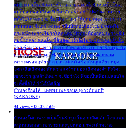
เพราะเป็นโรครักจาง ชีวิตเคว้งคว้าง เมื่อรักห่างร้างไกล
แม่ก็บอก พ่อก็สั่งจะรักใครสักครั้ง อย่าไปหวังความรวย
พลั้งไปใครจะช่วย ซื้อเปลมาไกว ให้ลูกบัวทอง เวรกรรม
ตามสนอง จึงเศร้าหมอง กลีบบัวทองต้องโรย บัวทองไม่
ตระหนัก เพราะไม่รักโคลนตม บัวทองท้องกลม เพราะลืม
ตมน้ำคลอง หลงลิ้น ที่สิ้นสัตย์ เจ้าจึงไม่ระมัด หลงกลิ่นลิ้น
โชย คำหวาน เขาวาดโรย บัวทองกลีบโรย ต้องร้อนรุม บัว
มาบานก่อนตูม ดุจไฟสุมร้อนรุมอุรา บัวทองผ่ายผอม
เพราะตรอมฤทัย ข้าวปลาไม่สนใจ ร้องไห้ลูกเดียว หยุด
โศก เสียเถิดทอง พักความเศร้าหมอง เถิดทองจ๋า ถึงใคร
เขาจะว่า ลูกเจ้าเกิดมา จะชื่อว่าไง พี่ขอเป็นเพื่อนปลอบใจ
จะตั้งชื่อให้ ว่าไอ้บังเอิญ
บัวทองร้องไห้ - เทพพร เพชรอุบล (ซาวด์ดนตรี)
(KARAOKE)
94 views • 06.07.2569
บัวทองโศก เพราะเป็นโรครักรุม ในอกกลัดกลุ้ม โดนแฟน
หนุ่มหลอกเอา เขารวย และรูปหล่อ มาพะเน้าพะนอ