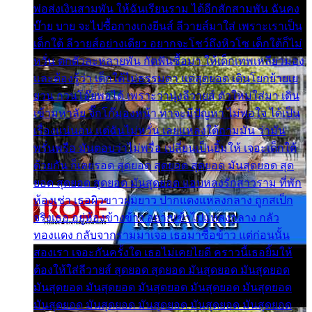
พ่อส่งเงินสามพัน ให้ฉันเรียนราม ได้อีกสักสามพัน ฉันคง
บ๊าย บาย จะไปซื้อกางเกงยีนส์ ลีวายส์มาใส่ เพราะเราเป็น
เด็กใต้ ลีวายส์อย่างเดียว อยากจะโชว์ถึงหิวโซ เด็กใต้ก็ไม่
หวั่น ตกตัวละหลายพัน กัดฟันซื้อมา ให้เด็กเทพเหลียวมอง
และต้องรู้ว่า เด็กใต้ไม่ธรรมดา แต่สุดยอด เดินโยกย้ายเย
ยวน กวนโอ๊ยพอได้ เพราะว่านุ่งลีวายส์ ตัวใหม่ใส่มา เดิน
เข้ามหาลัย จิ๊กโก๊มองหน้า ท่าจะมีปัญหา ไม่พอใจ ได้เป็น
เรื่องแน่นอน แต่ฉันไม่หวั่น เลยแหลงใต้ถามมัน ว่ามัน
พรั่นพรือ มันตอบว่าไม่พรื่อ เปลี่ยนเป็นยิ้มให้ เจอะเด็กใต้
ด้วยกัน ก็เลยรอด สุดยอด สุดยอด สุดยอด มันสุดยอด สุด
ยอด สุดยอด สุดยอด มันสุดยอด แอบหลงรักสาวราม ที่พัก
ห้องเช่า เธอผิวขาวผมยาว ปากแดงแหลงกลาง ถูกสเป็ก
จริงเธอ อยู่ห้องข้างข้าง อยากเข้าไปแหลงกลาง กลัว
ทองแดง กลับจากรามมาเจอ เธอมาซื้อข้าว แต่ก่อนนั้น
สองเรา เจอะกันครั้งใด เธอไม่เคยไยดี คราวนี้เธอยิ้มให้
ต้องให้ใส่ลีวายส์ สุดยอด สุดยอด มันสุดยอด มันสุดยอด
มันสุดยอด มันสุดยอด มันสุดยอด มันสุดยอด มันสุดยอด
มันสุดยอด มันสุดยอด มันสุดยอด มันสุดยอด มันสุดยอด