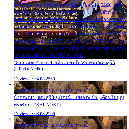
24:27 สามเณรกำพร้า - แสงสุรีย์ รุ่งโรจน์ 10. 28:08 ไม่มี
เวลาไปหาเมียน้อย - ยอดรัก สลักใจ 11. 31:29 ชีวิตไอ้
ธรรม - ศรเพชร ศรสุพรรณ 12. 35:26 ทหารอากาศขาดรัก
- แสงสุรีย์ รุ่งโรจน์ 13. 39:01 คนหัวใจโทรม - ยอดรัก สลัก
ใจ 14. 42:49 ไอ้หวังตายแน่ - ศรเพชร ศรสุพรรณ 15. 46:35
ธาตุแท้ของเธอ - แสงสุรีย์ รุ่งโรจน์ 16. 49:57 กำนันกำใน -
ยอดรัก สลักใจ 17. 52:29 สาวบริสุทธิ์ - ศรเพชร ศรสุพรรณ
18. 56:05 แต๋วจ๋า - แสงสุรีย์ รุ่งโรจน์
18 บทเพลงดังจากฟากฟ้า - ยอดรัก/ศรเพชร/แสงสุรีย์
(Official Audio)
17 views • 04.08.2569
1. 00:00 หิ้วกระเป๋า 2. 03:30 แย่งกระเป๋า
หิ้วกระเป๋า | แสงสุรีย์ รุ่งโรจน์ - แย่งกระเป๋า | เตือนใจ บุญ
พระรักษา (KARAOKE)
17 views • 03.08.2569
1. 00:00 หิ้วกระเป๋า 2. 03:30 แย่งกระเป๋า