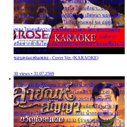
คู่แฟนเพลง ไม่เคยคิดว่าเก่ง หรือดังกว่าใคร..ใคร พระคุณ
ผู้ฟัง เท่านั้นยิ่งใหญ่ ที่เป็นแรงใจ ให้ผมดังมา.. ขอ องค์เท
วา สถิตฟากฟ้ายิ่งใหญ่ คุ้มภัยให้ท่าน เถิดหนา ขอจงเชื่อ
ใจ ไว้เถิดว่า ตราบชั่วชีวา ไม่ลืมแฟนเพลง ขอ อยู่คู่แฟน
เพลง ไม่เคยคิดว่าเก่ง หรือดังกว่าใคร..ใคร พระคุณผู้ฟัง
เท่านั้นยิ่งใหญ่ ที่เป็นแรงใจ ให้ผมดังมา.. ขอ องค์เทวา
สถิตฟากฟ้ายิ่งใหญ่ คุ้มภัยให้ท่าน เถิดหนา ขอจงเชื่อใจ ไว้
เถิดว่า ตราบชั่วชีวา ไม่ลืมแฟนเพลง
ขอบคุณแฟนเพลง - Cover Ver. (KARAOKE)
30 views • 31.07.2569
1. 00:00:00 ยินดีรับเดน 2. 00:03:44 น้ำตาอีสาน 3. 00:07:51
กิ่งทองใบหยก 4. 00:10:35 น้ำนิ่งไหลลึก 5. 00:13:49 ลานรัก
ลานเท 6. 00:17:06 จำใจจาก 7. 00:20:53 คืนฝนตก 8.
00:25:16 น้ำลงเดือนยี่ 9. 00:28:47 โสนน้อยเรือนงาม 10.
00:32:29 ตอไม้ที่ตายแล้ว 11. 00:35:41 น้ำกรดแช่เย็น 12.
00:39:08 อยากฟังซ้ำ 13. 00:42:32 รู้ว่าเขาหลอก 14.