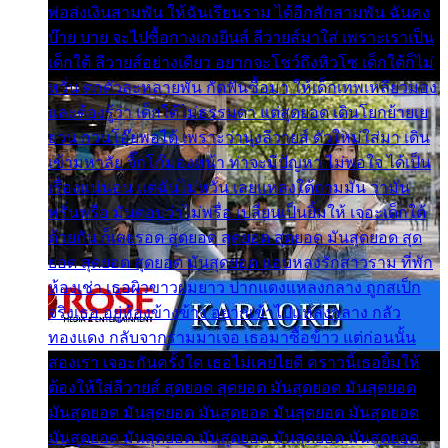
พ่อส่งเงินสามพัน ให้ฉันเรียนราม ได้อีกสักสามพัน ฉันคง
บ๊าย บาย จะไปซื้อกางเกงยีนส์ ลีวายส์มาใส่ เพราะเราเป็น
เด็กใต้ ลีวายส์อย่างเดียว อยากจะโชว์ถึงหิวโซ เด็กใต้ก็ไม่
หวั่น ตกตัวละหลายพัน กัดฟันซื้อมา ให้เด็กเทพเหลียวมอง
และต้องรู้ว่า เด็กใต้ไม่ธรรมดา แต่สุดยอด เดินโยกย้ายเย
ยวน กวนโอ๊ยพอได้ เพราะว่านุ่งลีวายส์ ตัวใหม่ใส่มา เดิน
เข้ามหาลัย จิ๊กโก๊มองหน้า ท่าจะมีปัญหา ไม่พอใจ ได้เป็น
เรื่องแน่นอน แต่ฉันไม่หวั่น เลยแหลงใต้ถามมัน ว่ามัน
พรั่นพรือ มันตอบว่าไม่พรื่อ เปลี่ยนเป็นยิ้มให้ เจอะเด็กใต้
ด้วยกัน ก็เลยรอด สุดยอด สุดยอด สุดยอด มันสุดยอด สุด
ยอด สุดยอด สุดยอด มันสุดยอด แอบหลงรักสาวราม ที่พัก
ห้องเช่า เธอผิวขาวผมยาว ปากแดงแหลงกลาง ถูกสเป็ก
จริงเธอ อยู่ห้องข้างข้าง อยากเข้าไปแหลงกลาง กลัว
ทองแดง กลับจากรามมาเจอ เธอมาซื้อข้าว แต่ก่อนนั้น
สองเรา เจอะกันครั้งใด เธอไม่เคยไยดี คราวนี้เธอยิ้มให้
ต้องให้ใส่ลีวายส์ สุดยอด สุดยอด มันสุดยอด มันสุดยอด
มันสุดยอด มันสุดยอด มันสุดยอด มันสุดยอด มันสุดยอด
มันสุดยอด มันสุดยอด มันสุดยอด มันสุดยอด มันสุดยอด