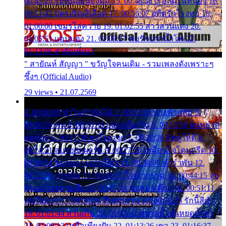
00:45:25 รอหน่อยน้องติ๋ม 15. 00:48:56 เรือล่มในหนอง 16.
00:51:43 บัตรเชิญสีเลือด 17. 00:56:07 อดีตรักโรงทอ 18.
01:00:00 เขมรไล่ควาย 19. 01:02:55 สาวสวนแตง 20.
01:05:51 แอบมอง 21. 01:09:27 พบรักปากน้ำโพ 22.
01:13:06 สายัณห์เมา
" สายัณห์ สัญญา " ขวัญใจคนเดิม - รวมเพลงดังเพราะๆ
ซึ้งๆ (Official Audio)
29 views • 21.07.2569
1. 00:00:00 ทำไมทำฉันได้ 2. 00:03:20 นางฟ้าสลัม 3.
00:06:50 คน 4. 00:10:36 บุญเหลือเกิน 5. 00:13:58 ฝนหยาด
สุดท้าย 6. 00:17:30 ยาใจยาจก 7. 00:20:30 คิดดูให้ดี 8.
00:24:21 ลบรอยแผลรัก 9. 00:27:35 เหมือนใจโดนกรีด 10.
00:30:54 ขบวนการเปาเปียว 11. 00:34:05 คำรำพัน 12.
00:37:20 ปาหนัน 13. 00:40:37 ใจเจ้ากรรม 14. 00:44:15 จูบ
ฉันแล้วจงตายเสีย 15. 00:47:24 ขอสูมาเต๊อะ 16. 00:51:11
คนใจมาร 17. 00:54:50 คืนทรมาน 18. 00:58:25 รักนี้สีดำ
19. 01:01:44 ส่วนเกิน 20. 01:05:42 หยาดน้ำฝนหยดน้ำตา
21. 01:09:13 เหลือเพียงฝัน 22. 01:13:26 เขา 23. 01:16:37