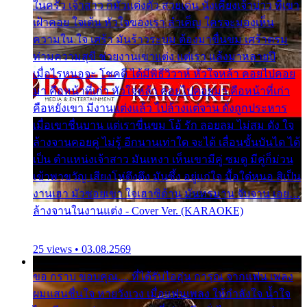
ในครัว เจ้าสาว ก็มัวแต่งตัว สวยเด่น นั่งเคียงเจ้าบ่าว ที่เขา
เฝ้าคอย ใจเต้น หัวใจของเรา ลำเค็ญ ใครจะมองเห็น
ความใน ใจ เศร้า มันร้าวระบม ต้องมาขื่นขม เศร้าตรม
ท่ามความสุขี ช่วยงานเขาแต่ง แต่เรา แล้งมาหลายปี
เมื่อไรหนอจะ โชคดี ได้มีพิธีวิวาห์ หัวใจหล้า คอยไปคอย
มา คือหน้าที่เก่า หัวใจหล้า คอยไปคอยมา คือหน้าที่เก่า
คือหยังเขา มีงานแต่งแล้ว ไปล้างแต่จาน ดั่งถูกประหาร
เมื่อเขาชื่นบาน แต่เราขื่นขม โอ้ รัก ลอยลม ไม่สม ดัง ใจ
ล้างจานคอยคู่ ไม่รู้ อีกนานเท่าใด จะได้ เลื่อนขั้นบันได ได้
เป็น ตำแหน่งเจ้าสาว มันเหงา เห็นเขามีคู่ ซมดู มีคู่ก็ม่วน
เข้าพาขวัญ เสียงโห่ตึงตึง มันซึ้ง อยู่แก่ใจ มื้อใด๋หนอ สิเป็น
งานเฮา มัวซอยเขา ใจเฮาซิด้าน มันทรมาน จับจาน เอย…
ล้างจานในงานแต่ง - Cover Ver. (KARAOKE)
25 views • 03.08.2569
ขอ กราบ ขอบคุณ.... ที่ได้รับไออุ่น การุณ จากแฟน เพลง
ผมแสนชื่นใจ หายวังเวง เมื่อแฟนเพลง ให้กำลังใจ น้ำใจ