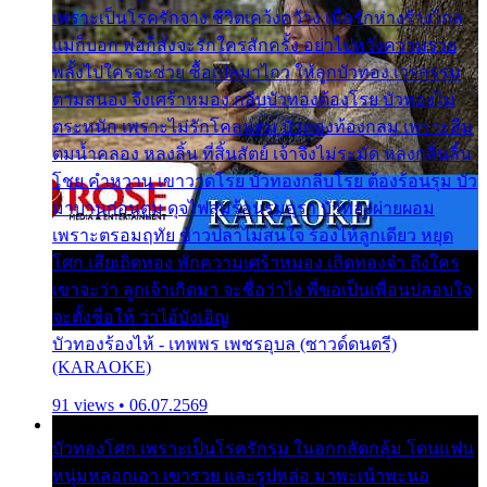
เพราะเป็นโรครักจาง ชีวิตเคว้งคว้าง เมื่อรักห่างร้างไกล
แม่ก็บอก พ่อก็สั่งจะรักใครสักครั้ง อย่าไปหวังความรวย
พลั้งไปใครจะช่วย ซื้อเปลมาไกว ให้ลูกบัวทอง เวรกรรม
ตามสนอง จึงเศร้าหมอง กลีบบัวทองต้องโรย บัวทองไม่
ตระหนัก เพราะไม่รักโคลนตม บัวทองท้องกลม เพราะลืม
ตมน้ำคลอง หลงลิ้น ที่สิ้นสัตย์ เจ้าจึงไม่ระมัด หลงกลิ่นลิ้น
โชย คำหวาน เขาวาดโรย บัวทองกลีบโรย ต้องร้อนรุม บัว
มาบานก่อนตูม ดุจไฟสุมร้อนรุมอุรา บัวทองผ่ายผอม
เพราะตรอมฤทัย ข้าวปลาไม่สนใจ ร้องไห้ลูกเดียว หยุด
โศก เสียเถิดทอง พักความเศร้าหมอง เถิดทองจ๋า ถึงใคร
เขาจะว่า ลูกเจ้าเกิดมา จะชื่อว่าไง พี่ขอเป็นเพื่อนปลอบใจ
จะตั้งชื่อให้ ว่าไอ้บังเอิญ
บัวทองร้องไห้ - เทพพร เพชรอุบล (ซาวด์ดนตรี)
(KARAOKE)
91 views • 06.07.2569
บัวทองโศก เพราะเป็นโรครักรุม ในอกกลัดกลุ้ม โดนแฟน
หนุ่มหลอกเอา เขารวย และรูปหล่อ มาพะเน้าพะนอ