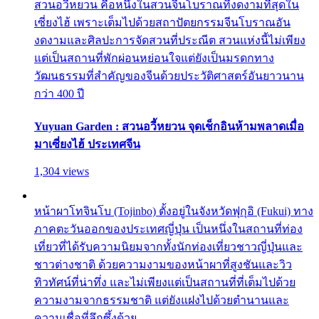
สวนอวี้หยวน คือหนึ่งในสวนจีนโบราณที่งดงามที่สุดใน
เซี่ยงไฮ้ เพราะเต็มไปด้วยสถาปัตยกรรมจีนโบราณอัน
งดงามและศิลปะการจัดสวนที่ประณีต สวนแห่งนี้ไม่เพียง
แต่เป็นสถานที่พักผ่อนหย่อนใจแต่ยังเป็นมรดกทาง
วัฒนธรรมที่สำคัญของจีนด้วยประวัติศาสตร์อันยาวนาน
กว่า 400 ปี
Yuyuan Garden : สวนอวี้หยวน จุดเช็กอินห้ามพลาดเมื่อ
มาเซี่ยงไฮ้ ประเทศจีน
1,304 views
หน้าผาโทจินโบ (Tojinbo) ตั้งอยู่ในจังหวัดฟุกุอิ (Fukui) ทาง
ภาคตะวันออกของประเทศญี่ปุ่น เป็นหนึ่งในสถานที่ท่อง
เที่ยวที่ได้รับความนิยมจากทั้งนักท่องเที่ยวชาวญี่ปุ่นและ
ชาวต่างชาติ ด้วยความงามของหน้าผาที่สูงชันและวิว
ทิวทัศน์ที่น่าทึ่ง และไม่เพียงแต่เป็นสถานที่ที่เต็มไปด้วย
ความงามจากธรรมชาติ แต่ยังแฝงไปด้วยตำนานและ
ความเชื่อที่ลึกซึ้งด้วย