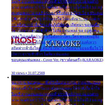
ไมตรี จากแฟนเพลง ทุกทุกที่ ปราณีหลั่งไหล ผมขอฝาก
นาม ยอดรักเอาไว้ โปรดเป็นแรงใจ อย่างนี้เรื่อยไป ขอ อยู่
คู่แฟนเพลง ไม่เคยคิดว่าเก่ง หรือดังกว่าใคร..ใคร พระคุณ
ผู้ฟัง เท่านั้นยิ่งใหญ่ ที่เป็นแรงใจ ให้ผมดังมา.. ขอ องค์เท
วา สถิตฟากฟ้ายิ่งใหญ่ คุ้มภัยให้ท่าน เถิดหนา ขอจงเชื่อ
ใจ ไว้เถิดว่า ตราบชั่วชีวา ไม่ลืมแฟนเพลง ขอ อยู่คู่แฟน
เพลง ไม่เคยคิดว่าเก่ง หรือดังกว่าใคร..ใคร พระคุณผู้ฟัง
เท่านั้นยิ่งใหญ่ ที่เป็นแรงใจ ให้ผมดังมา.. ขอ องค์เทวา
สถิตฟากฟ้ายิ่งใหญ่ คุ้มภัยให้ท่าน เถิดหนา ขอจงเชื่อใจ ไว้
เถิดว่า ตราบชั่วชีวา ไม่ลืมแฟนเพลง
ขอบคุณแฟนเพลง - Cover Ver. (ซาวด์ดนตรี) (KARAOKE)
30 views • 31.07.2569
ขอ กราบ ขอบคุณ.... ที่ได้รับไออุ่น การุณ จากแฟน เพลง
ผมแสนชื่นใจ หายวังเวง เมื่อแฟนเพลง ให้กำลังใจ น้ำใจ
ไมตรี จากแฟนเพลง ทุกทุกที่ ปราณีหลั่งไหล ผมขอฝาก
นาม ยอดรักเอาไว้ โปรดเป็นแรงใจ อย่างนี้เรื่อยไป ขอ อยู่