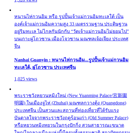
หนานไห่กวนอิม หรือ รูปปั้นเจ้าแม่กวนอิมทะเลใต้ เป็น
องค์เจ้าแม่กวนอิมความสูง 33 เมตรรวมฐาน ประดิษฐาน
อยู่ริมทะเล ไม่ไกลกันนักกับ “วัดเจ้าแม่กวนอิมไม่ยอมไป”
บนเกาะผู่โถวซาน เมืองโจวซาน มณฑลเจ้อเจียง ประเทศ
จีน
Nanhai Guanyin : หนานไห่กวนอิม...รูปปั้นเจ้าแม่กวนอิม
ทะเลใต้, ผู่โถวซาน ประเทศจีน
1,025 views
พระราชวังหยวนหมิงใหม่ (New Yuanming Palace/宮新園
明園) ในเมืองจูไห่ (Zhuhai) มณฑลกวางตุ้ง (Quangdong)
ประเทศจีน เป็นสวนและสถานที่ท่องเที่ยวที่ได้รับแรง
บันดาลใจจากพระราชวังฤดูร้อนเก่า (Old Summer Palace)
หรือหยวนหมิงหยวนในกรุงปักกิ่ง สวนสาธารณะขนาด
ใหญ่ใจกลางเมืองแห่งนี้มีครบทั้งธรรมชาติ สถาปัตยกรรม