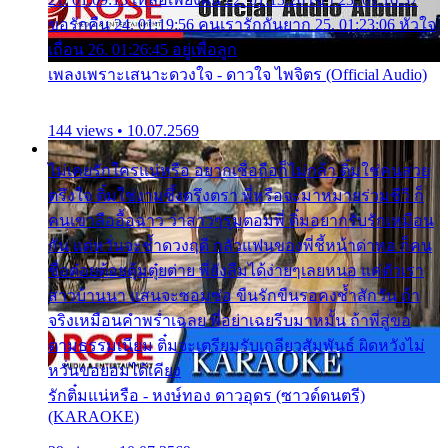
ขอรักคืน 24. 01:19:56 คนเรารักกันยาก 25. 01:23:06 หัวใจ
เถื่อน 26. 01:26:45 อยู่เพื่อลูก
เพลงเพราะเสนาะดวงใจ - ดาวใจ ไพจิตร (Official Audio)
144 views • 10.07.2569
ไม่เคยรักใครแน่หรือ อยากเชื่อถือก็ไม่กล้า ติ๋มใช่คนสวย
ตรึงใจ ติ๋มใช่งามซึ้งตรึงตรา พี่หรือจะมาหมายร่วมชีวี ก็
คนเขาลืออื้อฉาว ว่าสาวๆรุมตอมพี่ ติ๋มอยากรับรักเหมือน
กัน แต่หวั่นจะช้ำดวงฤดี กลัวแฟนของพี่ชี้หน้าด่าทอ ก็คน
ชื่อต๋อยต้อยตุ้มตุ๋ยต่าย พี่ยังลืมได้ง่ายๆเลยหนอ แค่ตัวเรา
สาวบ้านนา แสนจะซอมซ่อ ขืนรักขืนรอคงช้ำสักวัน ถ้า
จริงเหมือนคำพร่ำเฉลย พี่อย่าเฉยรีบมาหมั้น ถ้าพี่สู่ขอ
ตามธรรมเนียม ติ๋มจะเตรียมรับเกลียวสัมพันธ์ ผิดหวังไม่
หวั่นขอยอมได้เคียง
รักติ๋มแน่หรือ - หงษ์ทอง ดาวอุดร (ซาวด์ดนตรี)
(KARAOKE)