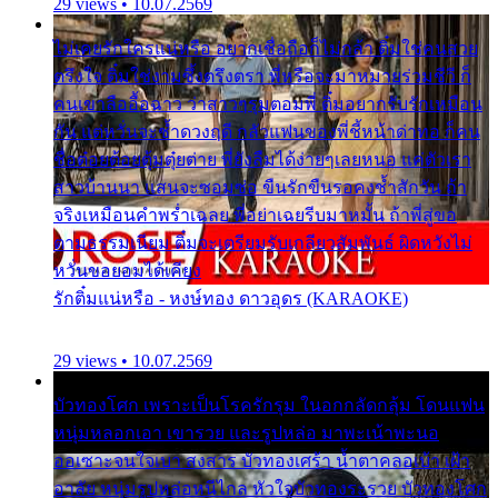
29 views • 10.07.2569
ไม่เคยรักใครแน่หรือ อยากเชื่อถือก็ไม่กล้า ติ๋มใช่คนสวย
ตรึงใจ ติ๋มใช่งามซึ้งตรึงตรา พี่หรือจะมาหมายร่วมชีวี ก็
คนเขาลืออื้อฉาว ว่าสาวๆรุมตอมพี่ ติ๋มอยากรับรักเหมือน
กัน แต่หวั่นจะช้ำดวงฤดี กลัวแฟนของพี่ชี้หน้าด่าทอ ก็คน
ชื่อต๋อยต้อยตุ้มตุ๋ยต่าย พี่ยังลืมได้ง่ายๆเลยหนอ แค่ตัวเรา
สาวบ้านนา แสนจะซอมซ่อ ขืนรักขืนรอคงช้ำสักวัน ถ้า
จริงเหมือนคำพร่ำเฉลย พี่อย่าเฉยรีบมาหมั้น ถ้าพี่สู่ขอ
ตามธรรมเนียม ติ๋มจะเตรียมรับเกลียวสัมพันธ์ ผิดหวังไม่
หวั่นขอยอมได้เคียง
รักติ๋มแน่หรือ - หงษ์ทอง ดาวอุดร (KARAOKE)
29 views • 10.07.2569
บัวทองโศก เพราะเป็นโรครักรุม ในอกกลัดกลุ้ม โดนแฟน
หนุ่มหลอกเอา เขารวย และรูปหล่อ มาพะเน้าพะนอ
ออเซาะจนใจเบา สงสาร บัวทองเศร้า น้ำตาคลอเบ้า เฝ้า
อาลัย หนุ่มรูปหล่อหนีไกล หัวใจบัวทองระรวย บัวทองโศก