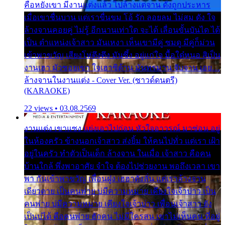
คือหยังเขา มีงานแต่งแล้ว ไปล้างแต่จาน ดั่งถูกประหาร
เมื่อเขาชื่นบาน แต่เราขื่นขม โอ้ รัก ลอยลม ไม่สม ดัง ใจ
ล้างจานคอยคู่ ไม่รู้ อีกนานเท่าใด จะได้ เลื่อนขั้นบันได ได้
เป็น ตำแหน่งเจ้าสาว มันเหงา เห็นเขามีคู่ ซมดู มีคู่ก็ม่วน
เข้าพาขวัญ เสียงโห่ตึงตึง มันซึ้ง อยู่แก่ใจ มื้อใด๋หนอ สิเป็น
งานเฮา มัวซอยเขา ใจเฮาซิด้าน มันทรมาน จับจาน เอย…
ล้างจานในงานแต่ง - Cover Ver. (ซาวด์ดนตรี)
(KARAOKE)
22 views • 03.08.2569
งานแต่ง เขาแซง แย่งเอาไปก่อน หัวใจอาวรณ์ มาซ่อน อยู่
ในห้องครัว ข้างนอกเจ้าสาว ส่งยิ้ม ให้คนไปทั่ว แต่เรา เฝ้า
อยู่ในครัว ทำตัวเป็นเด็ก ล้างจาน ในเมื่อ เจ้าสาว คือคน
บ้านใกล้ พึ่งพาอาศัย จำใจ ต้องไปช่วยงาน พอถึงเวลา เขา
พา กันเข้าพาขวัญ เพื่อนฝูง เฮฮาดังลั่น แต่เราล้างจาน
เดียวดาย เป็นคนพ่าย บ่มีความหมาย เคียงใจเจ้าบ่าว เป็น
คนพ่าย บ่มีความหมาย เคียงใจเจ้าบ่าว เพื่อนเจ้าสาว ยัง
เป็นบ่ได้ คือคนพ่าย ฮักคน ไม่มีใครสน เขาไม่เห็นคน ที่อยู่