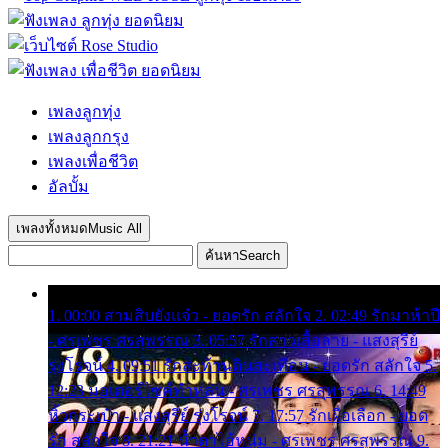
เพลงลูกทุ่ง
เพลงลูกกรุง
เพลงเพื่อชีวิต
อัลบั้ม
เพลงทั้งหมด
Music All
ค้นหา
Search
1. 00:00 สามสิบยังแจ๋ว - ยอดรัก สลักใจ 2. 02:49 รักมาห้าปี
- ศรเพชร ศรสุพรรณ 3. 05:57 รักสาวเสื้อลาย - แสงสุรีย์
รุ่งโรจน์ 4. 09:51 รักสะท้านดินสะเทือน - ยอดรัก สลักใจ 5.
12:23 มอเตอร์ไซค์ทำหล่น - ศรเพชร ศรสุพรรณ 6. 14:49
หิ้วกระเป๋า - แสงสุรีย์ รุ่งโรจน์ 7. 17:57 รักเผื่อเลือก - ยอด
รัก สลักใจ 8. 21:21 น้ำตาไอ้หนุ่ม - ศรเพชร ศรสุพรรณ 9.