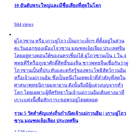
10 อันดับพระใหญ่และมีชื่อเสียงที่สุดในโลก
944 views
ผู่โถวซาน หรือ เกาะผู่โถว เป็นเกาะเล็กๆ ที่ตั้งอยู่ในส่วน
ตะวันออกของเมืองโจวซาน มณฑลเจ้อเจียง ประเทศจีน
โดยอยู่ทางตอนใต้ของนครเซี่ยงไฮ้ ผู่โถวซานเป็น 1 ใน 4
พุทธคีรีหรือภูเขาศักดิ์สิทธิ์ของจีน ชาวพุทธจีนเชื่อกันว่าผู่
โถวซานเป็นที่ประทับและตรัสรู้ของพระโพธิสัตว์กวนอิม
หรือเจ้าแม่กวนอิม ซึ่งเป็นหนึ่งในเทพเจ้าที่สำคัญที่สุดใน
ศาสนาพุทธนิกายมหายาน ดังนั้นจึงมีผู้แสวงบุญจากทั่ว
โลก โดยเฉพาะผู้ที่ศรัทธาในเจ้าแม่กวนอิมเดินทางมาที่
เกาะแห่งนี้เพื่อสักการะขอพรอยู่โดยตลอด
รวม 5 วัดสำคัญแห่งถิ่นกำเนิดเจ้าแม่กวนอิม | เกาะผู่โถว
ซาน มณฑลเจ้อเจียง ประเทศจีน
1,528 views