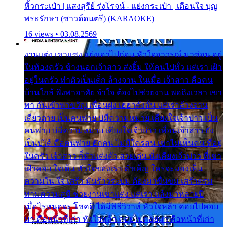
หิ้วกระเป๋า | แสงสุรีย์ รุ่งโรจน์ - แย่งกระเป๋า | เตือนใจ บุญ
พระรักษา (ซาวด์ดนตรี) (KARAOKE)
16 views • 03.08.2569
งานแต่ง เขาแซง แย่งเอาไปก่อน หัวใจอาวรณ์ มาซ่อน อยู่
ในห้องครัว ข้างนอกเจ้าสาว ส่งยิ้ม ให้คนไปทั่ว แต่เรา เฝ้า
อยู่ในครัว ทำตัวเป็นเด็ก ล้างจาน ในเมื่อ เจ้าสาว คือคน
บ้านใกล้ พึ่งพาอาศัย จำใจ ต้องไปช่วยงาน พอถึงเวลา เขา
พา กันเข้าพาขวัญ เพื่อนฝูง เฮฮาดังลั่น แต่เราล้างจาน
เดียวดาย เป็นคนพ่าย บ่มีความหมาย เคียงใจเจ้าบ่าว เป็น
คนพ่าย บ่มีความหมาย เคียงใจเจ้าบ่าว เพื่อนเจ้าสาว ยัง
เป็นบ่ได้ คือคนพ่าย ฮักคน ไม่มีใครสน เขาไม่เห็นคน ที่อยู่
ในครัว เจ้าสาว ก็มัวแต่งตัว สวยเด่น นั่งเคียงเจ้าบ่าว ที่เขา
เฝ้าคอย ใจเต้น หัวใจของเรา ลำเค็ญ ใครจะมองเห็น
ความใน ใจ เศร้า มันร้าวระบม ต้องมาขื่นขม เศร้าตรม
ท่ามความสุขี ช่วยงานเขาแต่ง แต่เรา แล้งมาหลายปี
เมื่อไรหนอจะ โชคดี ได้มีพิธีวิวาห์ หัวใจหล้า คอยไปคอย
มา คือหน้าที่เก่า หัวใจหล้า คอยไปคอยมา คือหน้าที่เก่า