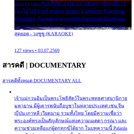
สองเรา เจอะกันครั้งใด เธอไม่เคยไยดี คราวนี้เธอยิ้มให้
ต้องให้ใส่ลีวายส์ สุดยอด สุดยอด มันสุดยอด มันสุดยอด
มันสุดยอด มันสุดยอด มันสุดยอด มันสุดยอด มันสุดยอด
มันสุดยอด มันสุดยอด มันสุดยอด มันสุดยอด มันสุดยอด
สุดยอด - วงซูซู (KARAOKE)
127 views • 03.07.2569
สารคดี
|
DOCUMENTARY
สารคดีทั้งหมด
DOCUMENTARY ALL
เจ้าแม่กวนอิมเป็นพระโพธิสัตว์ในพระพุทธศาสนานิกาย
มหายาน มีผู้เคารพนับถือบูชาในหลายประเทศ เช่น จีน
ญี่ปุ่น เกาหลี เวียดนาม รวมทั้งไทย โดยมีความเชื่อว่า
พระองค์ทรงเป็นสัญลักษณ์แห่งความเมตตา กรุณา และ
ความช่วยเหลือแก่ผู้ตกทุกข์ได้ยาก ในบทความนี้ Palanla