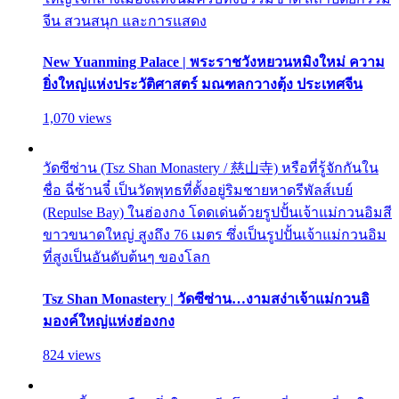
จีน สวนสนุก และการแสดง
New Yuanming Palace | พระราชวังหยวนหมิงใหม่ ความ
ยิ่งใหญ่แห่งประวัติศาสตร์ มณฑลกวางตุ้ง ประเทศจีน
1,070 views
วัดซีซ่าน (Tsz Shan Monastery / 慈山寺) หรือที่รู้จักกันใน
ชื่อ ฉี่ซ้านจี๋ เป็นวัดพุทธที่ตั้งอยู่ริมชายหาดรีพัลส์เบย์
(Repulse Bay) ในฮ่องกง โดดเด่นด้วยรูปปั้นเจ้าแม่กวนอิมสี
ขาวขนาดใหญ่ สูงถึง 76 เมตร ซึ่งเป็นรูปปั้นเจ้าแม่กวนอิม
ที่สูงเป็นอันดับต้นๆ ของโลก
Tsz Shan Monastery | วัดซีซ่าน…งามสง่าเจ้าแม่กวนอิ
มองค์ใหญ่แห่งฮ่องกง
824 views