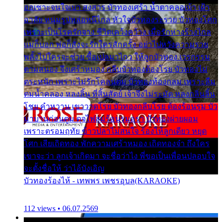
ออเซาะจนใจเบา สงสาร บัวทองเศร้า น้ำตาคลอเบ้า เฝ้า
อาลัย หนุ่มรูปหล่อหนีไกล หัวใจบัวทองระรวย บัวทองโศก
เพราะเป็นโรครักจาง ชีวิตเคว้งคว้าง เมื่อรักห่างร้างไกล
แม่ก็บอก พ่อก็สั่งจะรักใครสักครั้ง อย่าไปหวังความรวย
พลั้งไปใครจะช่วย ซื้อเปลมาไกว ให้ลูกบัวทอง เวรกรรม
ตามสนอง จึงเศร้าหมอง กลีบบัวทองต้องโรย บัวทองไม่
ตระหนัก เพราะไม่รักโคลนตม บัวทองท้องกลม เพราะลืม
ตมน้ำคลอง หลงลิ้น ที่สิ้นสัตย์ เจ้าจึงไม่ระมัด หลงกลิ่นลิ้น
โชย คำหวาน เขาวาดโรย บัวทองกลีบโรย ต้องร้อนรุม บัว
มาบานก่อนตูม ดุจไฟสุมร้อนรุมอุรา บัวทองผ่ายผอม
เพราะตรอมฤทัย ข้าวปลาไม่สนใจ ร้องไห้ลูกเดียว หยุด
โศก เสียเถิดทอง พักความเศร้าหมอง เถิดทองจ๋า ถึงใคร
เขาจะว่า ลูกเจ้าเกิดมา จะชื่อว่าไง พี่ขอเป็นเพื่อนปลอบใจ
จะตั้งชื่อให้ ว่าไอ้บังเอิญ
บัวทองร้องไห้ - เทพพร เพชรอุบล(KARAOKE)
112 views • 06.07.2569