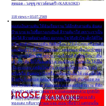
สุดยอด - วงซูซู (ซาวด์ดนตรี) (KARAOKE)
118 views • 03.07.2569
พ่อส่งเงินสามพัน ให้ฉันเรียนราม ได้อีกสักสามพัน ฉันคง
บ๊าย บาย จะไปซื้อกางเกงยีนส์ ลีวายส์มาใส่ เพราะเราเป็น
เด็กใต้ ลีวายส์อย่างเดียว อยากจะโชว์ถึงหิวโซ เด็กใต้ก็ไม่
หวั่น ตกตัวละหลายพัน กัดฟันซื้อมา ให้เด็กเทพเหลียวมอง
และต้องรู้ว่า เด็กใต้ไม่ธรรมดา แต่สุดยอด เดินโยกย้ายเย
ยวน กวนโอ๊ยพอได้ เพราะว่านุ่งลีวายส์ ตัวใหม่ใส่มา เดิน
เข้ามหาลัย จิ๊กโก๊มองหน้า ท่าจะมีปัญหา ไม่พอใจ ได้เป็น
เรื่องแน่นอน แต่ฉันไม่หวั่น เลยแหลงใต้ถามมัน ว่ามัน
พรั่นพรือ มันตอบว่าไม่พรื่อ เปลี่ยนเป็นยิ้มให้ เจอะเด็กใต้
ด้วยกัน ก็เลยรอด สุดยอด สุดยอด สุดยอด มันสุดยอด สุด
ยอด สุดยอด สุดยอด มันสุดยอด แอบหลงรักสาวราม ที่พัก
ห้องเช่า เธอผิวขาวผมยาว ปากแดงแหลงกลาง ถูกสเป็ก
จริงเธอ อยู่ห้องข้างข้าง อยากเข้าไปแหลงกลาง กลัว
ทองแดง กลับจากรามมาเจอ เธอมาซื้อข้าว แต่ก่อนนั้น