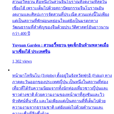
สวนอวี้หยวน คือหนึ่งในสวนจีนโบราณที่งดงามที่สุดใน
เซี่ยงไฮ้ เพราะเต็มไปด้วยสถาปัตยกรรมจีนโบราณอัน
งดงามและศิลปะการจัดสวนที่ประณีต สวนแห่งนี้ไม่เพียง
แต่เป็นสถานที่พักผ่อนหย่อนใจแต่ยังเป็นมรดกทาง
วัฒนธรรมที่สำคัญของจีนด้วยประวัติศาสตร์อันยาวนาน
กว่า 400 ปี
Yuyuan Garden : สวนอวี้หยวน จุดเช็กอินห้ามพลาดเมื่อ
มาเซี่ยงไฮ้ ประเทศจีน
1,302 views
หน้าผาโทจินโบ (Tojinbo) ตั้งอยู่ในจังหวัดฟุกุอิ (Fukui) ทาง
ภาคตะวันออกของประเทศญี่ปุ่น เป็นหนึ่งในสถานที่ท่อง
เที่ยวที่ได้รับความนิยมจากทั้งนักท่องเที่ยวชาวญี่ปุ่นและ
ชาวต่างชาติ ด้วยความงามของหน้าผาที่สูงชันและวิว
ทิวทัศน์ที่น่าทึ่ง และไม่เพียงแต่เป็นสถานที่ที่เต็มไปด้วย
ความงามจากธรรมชาติ แต่ยังแฝงไปด้วยตำนานและ
ความเชื่อที่ลึกซึ้งด้วย