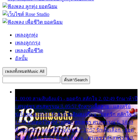
เพลงลูกทุ่ง
เพลงลูกกรุง
เพลงเพื่อชีวิต
อัลบั้ม
เพลงทั้งหมด
Music All
ค้นหา
Search
1. 00:00 สามสิบยังแจ๋ว - ยอดรัก สลักใจ 2. 02:49 รักมาห้าปี
- ศรเพชร ศรสุพรรณ 3. 05:57 รักสาวเสื้อลาย - แสงสุรีย์
รุ่งโรจน์ 4. 09:51 รักสะท้านดินสะเทือน - ยอดรัก สลักใจ 5.
12:23 มอเตอร์ไซค์ทำหล่น - ศรเพชร ศรสุพรรณ 6. 14:49
หิ้วกระเป๋า - แสงสุรีย์ รุ่งโรจน์ 7. 17:57 รักเผื่อเลือก - ยอด
รัก สลักใจ 8. 21:21 น้ำตาไอ้หนุ่ม - ศรเพชร ศรสุพรรณ 9.