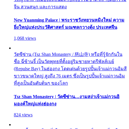
จีน สวนสนุก และการแสดง
New Yuanming Palace | พระราชวังหยวนหมิงใหม่ ความ
ยิ่งใหญ่แห่งประวัติศาสตร์ มณฑลกวางตุ้ง ประเทศจีน
1,068 views
วัดซีซ่าน (Tsz Shan Monastery / 慈山寺) หรือที่รู้จักกันใน
ชื่อ ฉี่ซ้านจี๋ เป็นวัดพุทธที่ตั้งอยู่ริมชายหาดรีพัลส์เบย์
(Repulse Bay) ในฮ่องกง โดดเด่นด้วยรูปปั้นเจ้าแม่กวนอิมสี
ขาวขนาดใหญ่ สูงถึง 76 เมตร ซึ่งเป็นรูปปั้นเจ้าแม่กวนอิม
ที่สูงเป็นอันดับต้นๆ ของโลก
Tsz Shan Monastery | วัดซีซ่าน…งามสง่าเจ้าแม่กวนอิ
มองค์ใหญ่แห่งฮ่องกง
824 views