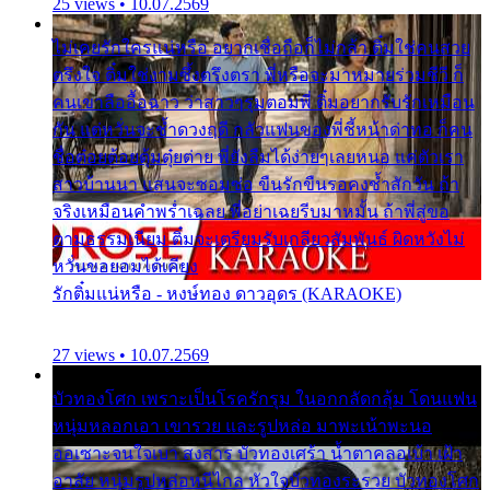
25 views • 10.07.2569
ไม่เคยรักใครแน่หรือ อยากเชื่อถือก็ไม่กล้า ติ๋มใช่คนสวย
ตรึงใจ ติ๋มใช่งามซึ้งตรึงตรา พี่หรือจะมาหมายร่วมชีวี ก็
คนเขาลืออื้อฉาว ว่าสาวๆรุมตอมพี่ ติ๋มอยากรับรักเหมือน
กัน แต่หวั่นจะช้ำดวงฤดี กลัวแฟนของพี่ชี้หน้าด่าทอ ก็คน
ชื่อต๋อยต้อยตุ้มตุ๋ยต่าย พี่ยังลืมได้ง่ายๆเลยหนอ แค่ตัวเรา
สาวบ้านนา แสนจะซอมซ่อ ขืนรักขืนรอคงช้ำสักวัน ถ้า
จริงเหมือนคำพร่ำเฉลย พี่อย่าเฉยรีบมาหมั้น ถ้าพี่สู่ขอ
ตามธรรมเนียม ติ๋มจะเตรียมรับเกลียวสัมพันธ์ ผิดหวังไม่
หวั่นขอยอมได้เคียง
รักติ๋มแน่หรือ - หงษ์ทอง ดาวอุดร (KARAOKE)
27 views • 10.07.2569
บัวทองโศก เพราะเป็นโรครักรุม ในอกกลัดกลุ้ม โดนแฟน
หนุ่มหลอกเอา เขารวย และรูปหล่อ มาพะเน้าพะนอ
ออเซาะจนใจเบา สงสาร บัวทองเศร้า น้ำตาคลอเบ้า เฝ้า
อาลัย หนุ่มรูปหล่อหนีไกล หัวใจบัวทองระรวย บัวทองโศก