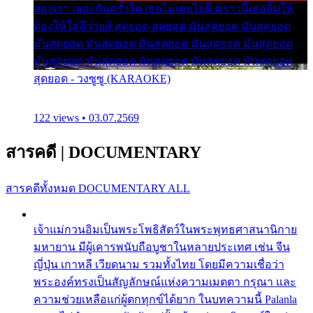
สองเรา เจอะกันครั้งใด เธอไม่เคยไยดี คราวนี้เธอยิ้มให้
ต้องให้ใส่ลีวายส์ สุดยอด สุดยอด มันสุดยอด มันสุดยอด
มันสุดยอด มันสุดยอด มันสุดยอด มันสุดยอด มันสุดยอด
มันสุดยอด มันสุดยอด มันสุดยอด มันสุดยอด มันสุดยอด
สุดยอด - วงซูซู (KARAOKE)
122 views • 03.07.2569
สารคดี
|
DOCUMENTARY
สารคดีทั้งหมด
DOCUMENTARY ALL
เจ้าแม่กวนอิมเป็นพระโพธิสัตว์ในพระพุทธศาสนานิกาย
มหายาน มีผู้เคารพนับถือบูชาในหลายประเทศ เช่น จีน
ญี่ปุ่น เกาหลี เวียดนาม รวมทั้งไทย โดยมีความเชื่อว่า
พระองค์ทรงเป็นสัญลักษณ์แห่งความเมตตา กรุณา และ
ความช่วยเหลือแก่ผู้ตกทุกข์ได้ยาก ในบทความนี้ Palanla