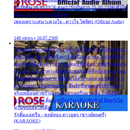
ขอรักคืน 24. 01:19:56 คนเรารักกันยาก 25. 01:23:06 หัวใจ
เถื่อน 26. 01:26:45 อยู่เพื่อลูก
เพลงเพราะเสนาะดวงใจ - ดาวใจ ไพจิตร (Official Audio)
140 views • 10.07.2569
ไม่เคยรักใครแน่หรือ อยากเชื่อถือก็ไม่กล้า ติ๋มใช่คนสวย
ตรึงใจ ติ๋มใช่งามซึ้งตรึงตรา พี่หรือจะมาหมายร่วมชีวี ก็
คนเขาลืออื้อฉาว ว่าสาวๆรุมตอมพี่ ติ๋มอยากรับรักเหมือน
กัน แต่หวั่นจะช้ำดวงฤดี กลัวแฟนของพี่ชี้หน้าด่าทอ ก็คน
ชื่อต๋อยต้อยตุ้มตุ๋ยต่าย พี่ยังลืมได้ง่ายๆเลยหนอ แค่ตัวเรา
สาวบ้านนา แสนจะซอมซ่อ ขืนรักขืนรอคงช้ำสักวัน ถ้า
จริงเหมือนคำพร่ำเฉลย พี่อย่าเฉยรีบมาหมั้น ถ้าพี่สู่ขอ
ตามธรรมเนียม ติ๋มจะเตรียมรับเกลียวสัมพันธ์ ผิดหวังไม่
หวั่นขอยอมได้เคียง
รักติ๋มแน่หรือ - หงษ์ทอง ดาวอุดร (ซาวด์ดนตรี)
(KARAOKE)