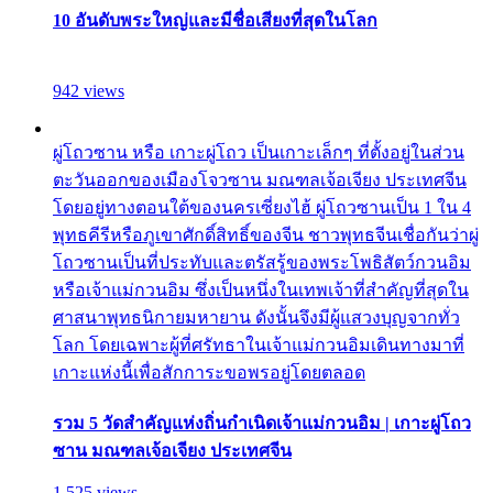
10 อันดับพระใหญ่และมีชื่อเสียงที่สุดในโลก
942 views
ผู่โถวซาน หรือ เกาะผู่โถว เป็นเกาะเล็กๆ ที่ตั้งอยู่ในส่วน
ตะวันออกของเมืองโจวซาน มณฑลเจ้อเจียง ประเทศจีน
โดยอยู่ทางตอนใต้ของนครเซี่ยงไฮ้ ผู่โถวซานเป็น 1 ใน 4
พุทธคีรีหรือภูเขาศักดิ์สิทธิ์ของจีน ชาวพุทธจีนเชื่อกันว่าผู่
โถวซานเป็นที่ประทับและตรัสรู้ของพระโพธิสัตว์กวนอิม
หรือเจ้าแม่กวนอิม ซึ่งเป็นหนึ่งในเทพเจ้าที่สำคัญที่สุดใน
ศาสนาพุทธนิกายมหายาน ดังนั้นจึงมีผู้แสวงบุญจากทั่ว
โลก โดยเฉพาะผู้ที่ศรัทธาในเจ้าแม่กวนอิมเดินทางมาที่
เกาะแห่งนี้เพื่อสักการะขอพรอยู่โดยตลอด
รวม 5 วัดสำคัญแห่งถิ่นกำเนิดเจ้าแม่กวนอิม | เกาะผู่โถว
ซาน มณฑลเจ้อเจียง ประเทศจีน
1,525 views