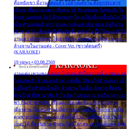
คือหยังเขา มีงานแต่งแล้ว ไปล้างแต่จาน ดั่งถูกประหาร
เมื่อเขาชื่นบาน แต่เราขื่นขม โอ้ รัก ลอยลม ไม่สม ดัง ใจ
ล้างจานคอยคู่ ไม่รู้ อีกนานเท่าใด จะได้ เลื่อนขั้นบันได ได้
เป็น ตำแหน่งเจ้าสาว มันเหงา เห็นเขามีคู่ ซมดู มีคู่ก็ม่วน
เข้าพาขวัญ เสียงโห่ตึงตึง มันซึ้ง อยู่แก่ใจ มื้อใด๋หนอ สิเป็น
งานเฮา มัวซอยเขา ใจเฮาซิด้าน มันทรมาน จับจาน เอย…
ล้างจานในงานแต่ง - Cover Ver. (ซาวด์ดนตรี)
(KARAOKE)
19 views • 03.08.2569
งานแต่ง เขาแซง แย่งเอาไปก่อน หัวใจอาวรณ์ มาซ่อน อยู่
ในห้องครัว ข้างนอกเจ้าสาว ส่งยิ้ม ให้คนไปทั่ว แต่เรา เฝ้า
อยู่ในครัว ทำตัวเป็นเด็ก ล้างจาน ในเมื่อ เจ้าสาว คือคน
บ้านใกล้ พึ่งพาอาศัย จำใจ ต้องไปช่วยงาน พอถึงเวลา เขา
พา กันเข้าพาขวัญ เพื่อนฝูง เฮฮาดังลั่น แต่เราล้างจาน
เดียวดาย เป็นคนพ่าย บ่มีความหมาย เคียงใจเจ้าบ่าว เป็น
คนพ่าย บ่มีความหมาย เคียงใจเจ้าบ่าว เพื่อนเจ้าสาว ยัง
เป็นบ่ได้ คือคนพ่าย ฮักคน ไม่มีใครสน เขาไม่เห็นคน ที่อยู่