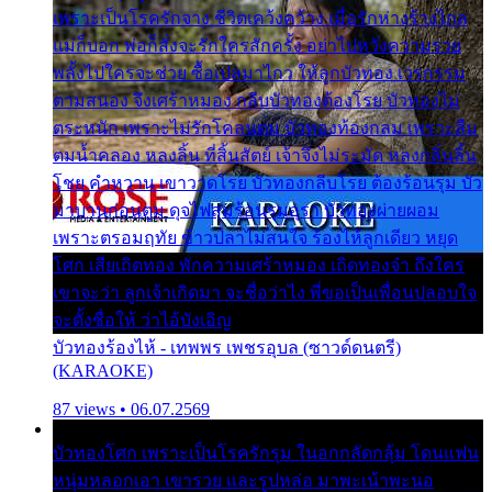
เพราะเป็นโรครักจาง ชีวิตเคว้งคว้าง เมื่อรักห่างร้างไกล
แม่ก็บอก พ่อก็สั่งจะรักใครสักครั้ง อย่าไปหวังความรวย
พลั้งไปใครจะช่วย ซื้อเปลมาไกว ให้ลูกบัวทอง เวรกรรม
ตามสนอง จึงเศร้าหมอง กลีบบัวทองต้องโรย บัวทองไม่
ตระหนัก เพราะไม่รักโคลนตม บัวทองท้องกลม เพราะลืม
ตมน้ำคลอง หลงลิ้น ที่สิ้นสัตย์ เจ้าจึงไม่ระมัด หลงกลิ่นลิ้น
โชย คำหวาน เขาวาดโรย บัวทองกลีบโรย ต้องร้อนรุม บัว
มาบานก่อนตูม ดุจไฟสุมร้อนรุมอุรา บัวทองผ่ายผอม
เพราะตรอมฤทัย ข้าวปลาไม่สนใจ ร้องไห้ลูกเดียว หยุด
โศก เสียเถิดทอง พักความเศร้าหมอง เถิดทองจ๋า ถึงใคร
เขาจะว่า ลูกเจ้าเกิดมา จะชื่อว่าไง พี่ขอเป็นเพื่อนปลอบใจ
จะตั้งชื่อให้ ว่าไอ้บังเอิญ
บัวทองร้องไห้ - เทพพร เพชรอุบล (ซาวด์ดนตรี)
(KARAOKE)
87 views • 06.07.2569
บัวทองโศก เพราะเป็นโรครักรุม ในอกกลัดกลุ้ม โดนแฟน
หนุ่มหลอกเอา เขารวย และรูปหล่อ มาพะเน้าพะนอ