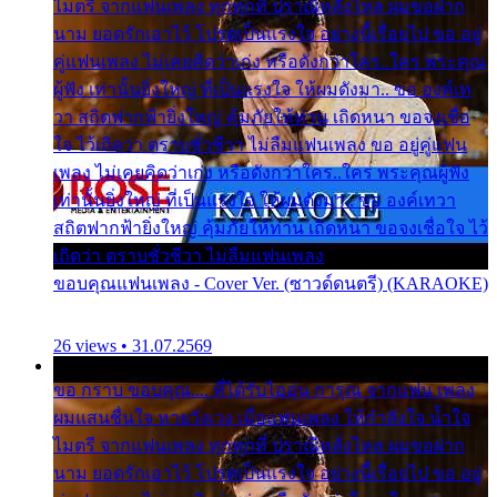
ไมตรี จากแฟนเพลง ทุกทุกที่ ปราณีหลั่งไหล ผมขอฝาก
นาม ยอดรักเอาไว้ โปรดเป็นแรงใจ อย่างนี้เรื่อยไป ขอ อยู่
คู่แฟนเพลง ไม่เคยคิดว่าเก่ง หรือดังกว่าใคร..ใคร พระคุณ
ผู้ฟัง เท่านั้นยิ่งใหญ่ ที่เป็นแรงใจ ให้ผมดังมา.. ขอ องค์เท
วา สถิตฟากฟ้ายิ่งใหญ่ คุ้มภัยให้ท่าน เถิดหนา ขอจงเชื่อ
ใจ ไว้เถิดว่า ตราบชั่วชีวา ไม่ลืมแฟนเพลง ขอ อยู่คู่แฟน
เพลง ไม่เคยคิดว่าเก่ง หรือดังกว่าใคร..ใคร พระคุณผู้ฟัง
เท่านั้นยิ่งใหญ่ ที่เป็นแรงใจ ให้ผมดังมา.. ขอ องค์เทวา
สถิตฟากฟ้ายิ่งใหญ่ คุ้มภัยให้ท่าน เถิดหนา ขอจงเชื่อใจ ไว้
เถิดว่า ตราบชั่วชีวา ไม่ลืมแฟนเพลง
ขอบคุณแฟนเพลง - Cover Ver. (ซาวด์ดนตรี) (KARAOKE)
26 views • 31.07.2569
ขอ กราบ ขอบคุณ.... ที่ได้รับไออุ่น การุณ จากแฟน เพลง
ผมแสนชื่นใจ หายวังเวง เมื่อแฟนเพลง ให้กำลังใจ น้ำใจ
ไมตรี จากแฟนเพลง ทุกทุกที่ ปราณีหลั่งไหล ผมขอฝาก
นาม ยอดรักเอาไว้ โปรดเป็นแรงใจ อย่างนี้เรื่อยไป ขอ อยู่