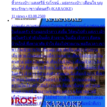
หิ้วกระเป๋า | แสงสุรีย์ รุ่งโรจน์ - แย่งกระเป๋า | เตือนใจ บุญ
พระรักษา (ซาวด์ดนตรี) (KARAOKE)
11 views • 03.08.2569
งานแต่ง เขาแซง แย่งเอาไปก่อน หัวใจอาวรณ์ มาซ่อน อยู่
ในห้องครัว ข้างนอกเจ้าสาว ส่งยิ้ม ให้คนไปทั่ว แต่เรา เฝ้า
อยู่ในครัว ทำตัวเป็นเด็ก ล้างจาน ในเมื่อ เจ้าสาว คือคน
บ้านใกล้ พึ่งพาอาศัย จำใจ ต้องไปช่วยงาน พอถึงเวลา เขา
พา กันเข้าพาขวัญ เพื่อนฝูง เฮฮาดังลั่น แต่เราล้างจาน
เดียวดาย เป็นคนพ่าย บ่มีความหมาย เคียงใจเจ้าบ่าว เป็น
คนพ่าย บ่มีความหมาย เคียงใจเจ้าบ่าว เพื่อนเจ้าสาว ยัง
เป็นบ่ได้ คือคนพ่าย ฮักคน ไม่มีใครสน เขาไม่เห็นคน ที่อยู่
ในครัว เจ้าสาว ก็มัวแต่งตัว สวยเด่น นั่งเคียงเจ้าบ่าว ที่เขา
เฝ้าคอย ใจเต้น หัวใจของเรา ลำเค็ญ ใครจะมองเห็น
ความใน ใจ เศร้า มันร้าวระบม ต้องมาขื่นขม เศร้าตรม
ท่ามความสุขี ช่วยงานเขาแต่ง แต่เรา แล้งมาหลายปี
เมื่อไรหนอจะ โชคดี ได้มีพิธีวิวาห์ หัวใจหล้า คอยไปคอย
มา คือหน้าที่เก่า หัวใจหล้า คอยไปคอยมา คือหน้าที่เก่า