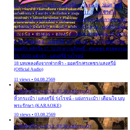
24:27 สามเณรกำพร้า - แสงสุรีย์ รุ่งโรจน์ 10. 28:08 ไม่มี
เวลาไปหาเมียน้อย - ยอดรัก สลักใจ 11. 31:29 ชีวิตไอ้
ธรรม - ศรเพชร ศรสุพรรณ 12. 35:26 ทหารอากาศขาดรัก
- แสงสุรีย์ รุ่งโรจน์ 13. 39:01 คนหัวใจโทรม - ยอดรัก สลัก
ใจ 14. 42:49 ไอ้หวังตายแน่ - ศรเพชร ศรสุพรรณ 15. 46:35
ธาตุแท้ของเธอ - แสงสุรีย์ รุ่งโรจน์ 16. 49:57 กำนันกำใน -
ยอดรัก สลักใจ 17. 52:29 สาวบริสุทธิ์ - ศรเพชร ศรสุพรรณ
18. 56:05 แต๋วจ๋า - แสงสุรีย์ รุ่งโรจน์
18 บทเพลงดังจากฟากฟ้า - ยอดรัก/ศรเพชร/แสงสุรีย์
(Official Audio)
11 views • 04.08.2569
1. 00:00 หิ้วกระเป๋า 2. 03:30 แย่งกระเป๋า
หิ้วกระเป๋า | แสงสุรีย์ รุ่งโรจน์ - แย่งกระเป๋า | เตือนใจ บุญ
พระรักษา (KARAOKE)
10 views • 03.08.2569
1. 00:00 หิ้วกระเป๋า 2. 03:30 แย่งกระเป๋า