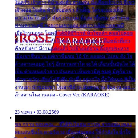
ในครัว เจ้าสาว ก็มัวแต่งตัว สวยเด่น นั่งเคียงเจ้าบ่าว ที่เขา
เฝ้าคอย ใจเต้น หัวใจของเรา ลำเค็ญ ใครจะมองเห็น
ความใน ใจ เศร้า มันร้าวระบม ต้องมาขื่นขม เศร้าตรม
ท่ามความสุขี ช่วยงานเขาแต่ง แต่เรา แล้งมาหลายปี
เมื่อไรหนอจะ โชคดี ได้มีพิธีวิวาห์ หัวใจหล้า คอยไปคอย
มา คือหน้าที่เก่า หัวใจหล้า คอยไปคอยมา คือหน้าที่เก่า
คือหยังเขา มีงานแต่งแล้ว ไปล้างแต่จาน ดั่งถูกประหาร
เมื่อเขาชื่นบาน แต่เราขื่นขม โอ้ รัก ลอยลม ไม่สม ดัง ใจ
ล้างจานคอยคู่ ไม่รู้ อีกนานเท่าใด จะได้ เลื่อนขั้นบันได ได้
เป็น ตำแหน่งเจ้าสาว มันเหงา เห็นเขามีคู่ ซมดู มีคู่ก็ม่วน
เข้าพาขวัญ เสียงโห่ตึงตึง มันซึ้ง อยู่แก่ใจ มื้อใด๋หนอ สิเป็น
งานเฮา มัวซอยเขา ใจเฮาซิด้าน มันทรมาน จับจาน เอย…
ล้างจานในงานแต่ง - Cover Ver. (KARAOKE)
23 views • 03.08.2569
ขอ กราบ ขอบคุณ.... ที่ได้รับไออุ่น การุณ จากแฟน เพลง
ผมแสนชื่นใจ หายวังเวง เมื่อแฟนเพลง ให้กำลังใจ น้ำใจ