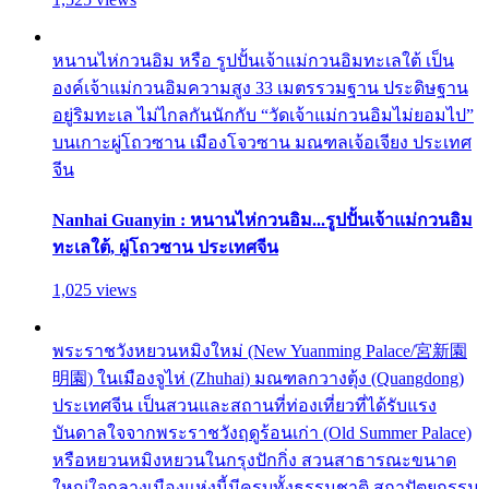
หนานไห่กวนอิม หรือ รูปปั้นเจ้าแม่กวนอิมทะเลใต้ เป็น
องค์เจ้าแม่กวนอิมความสูง 33 เมตรรวมฐาน ประดิษฐาน
อยู่ริมทะเล ไม่ไกลกันนักกับ “วัดเจ้าแม่กวนอิมไม่ยอมไป”
บนเกาะผู่โถวซาน เมืองโจวซาน มณฑลเจ้อเจียง ประเทศ
จีน
Nanhai Guanyin : หนานไห่กวนอิม...รูปปั้นเจ้าแม่กวนอิม
ทะเลใต้, ผู่โถวซาน ประเทศจีน
1,025 views
พระราชวังหยวนหมิงใหม่ (New Yuanming Palace/宮新園
明園) ในเมืองจูไห่ (Zhuhai) มณฑลกวางตุ้ง (Quangdong)
ประเทศจีน เป็นสวนและสถานที่ท่องเที่ยวที่ได้รับแรง
บันดาลใจจากพระราชวังฤดูร้อนเก่า (Old Summer Palace)
หรือหยวนหมิงหยวนในกรุงปักกิ่ง สวนสาธารณะขนาด
ใหญ่ใจกลางเมืองแห่งนี้มีครบทั้งธรรมชาติ สถาปัตยกรรม