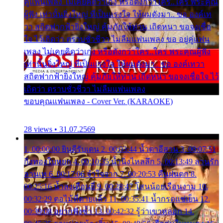
คู่แฟนเพลง ไม่เคยคิดว่าเก่ง หรือดังกว่าใคร..ใคร พระคุณ
ผู้ฟัง เท่านั้นยิ่งใหญ่ ที่เป็นแรงใจ ให้ผมดังมา.. ขอ องค์เท
วา สถิตฟากฟ้ายิ่งใหญ่ คุ้มภัยให้ท่าน เถิดหนา ขอจงเชื่อ
ใจ ไว้เถิดว่า ตราบชั่วชีวา ไม่ลืมแฟนเพลง ขอ อยู่คู่แฟน
เพลง ไม่เคยคิดว่าเก่ง หรือดังกว่าใคร..ใคร พระคุณผู้ฟัง
เท่านั้นยิ่งใหญ่ ที่เป็นแรงใจ ให้ผมดังมา.. ขอ องค์เทวา
สถิตฟากฟ้ายิ่งใหญ่ คุ้มภัยให้ท่าน เถิดหนา ขอจงเชื่อใจ ไว้
เถิดว่า ตราบชั่วชีวา ไม่ลืมแฟนเพลง
ขอบคุณแฟนเพลง - Cover Ver. (KARAOKE)
28 views • 31.07.2569
1. 00:00:00 ยินดีรับเดน 2. 00:03:44 น้ำตาอีสาน 3. 00:07:51
กิ่งทองใบหยก 4. 00:10:35 น้ำนิ่งไหลลึก 5. 00:13:49 ลานรัก
ลานเท 6. 00:17:06 จำใจจาก 7. 00:20:53 คืนฝนตก 8.
00:25:16 น้ำลงเดือนยี่ 9. 00:28:47 โสนน้อยเรือนงาม 10.
00:32:29 ตอไม้ที่ตายแล้ว 11. 00:35:41 น้ำกรดแช่เย็น 12.
00:39:08 อยากฟังซ้ำ 13. 00:42:32 รู้ว่าเขาหลอก 14.