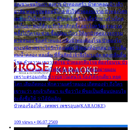
ออเซาะจนใจเบา สงสาร บัวทองเศร้า น้ำตาคลอเบ้า เฝ้า
อาลัย หนุ่มรูปหล่อหนีไกล หัวใจบัวทองระรวย บัวทองโศก
เพราะเป็นโรครักจาง ชีวิตเคว้งคว้าง เมื่อรักห่างร้างไกล
แม่ก็บอก พ่อก็สั่งจะรักใครสักครั้ง อย่าไปหวังความรวย
พลั้งไปใครจะช่วย ซื้อเปลมาไกว ให้ลูกบัวทอง เวรกรรม
ตามสนอง จึงเศร้าหมอง กลีบบัวทองต้องโรย บัวทองไม่
ตระหนัก เพราะไม่รักโคลนตม บัวทองท้องกลม เพราะลืม
ตมน้ำคลอง หลงลิ้น ที่สิ้นสัตย์ เจ้าจึงไม่ระมัด หลงกลิ่นลิ้น
โชย คำหวาน เขาวาดโรย บัวทองกลีบโรย ต้องร้อนรุม บัว
มาบานก่อนตูม ดุจไฟสุมร้อนรุมอุรา บัวทองผ่ายผอม
เพราะตรอมฤทัย ข้าวปลาไม่สนใจ ร้องไห้ลูกเดียว หยุด
โศก เสียเถิดทอง พักความเศร้าหมอง เถิดทองจ๋า ถึงใคร
เขาจะว่า ลูกเจ้าเกิดมา จะชื่อว่าไง พี่ขอเป็นเพื่อนปลอบใจ
จะตั้งชื่อให้ ว่าไอ้บังเอิญ
บัวทองร้องไห้ - เทพพร เพชรอุบล(KARAOKE)
109 views • 06.07.2569