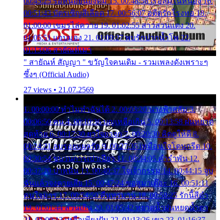
00:45:25 รอหน่อยน้องติ๋ม 15. 00:48:56 เรือล่มในหนอง 16.
00:51:43 บัตรเชิญสีเลือด 17. 00:56:07 อดีตรักโรงทอ 18.
01:00:00 เขมรไล่ควาย 19. 01:02:55 สาวสวนแตง 20.
01:05:51 แอบมอง 21. 01:09:27 พบรักปากน้ำโพ 22.
01:13:06 สายัณห์เมา
" สายัณห์ สัญญา " ขวัญใจคนเดิม - รวมเพลงดังเพราะๆ
ซึ้งๆ (Official Audio)
27 views • 21.07.2569
1. 00:00:00 ทำไมทำฉันได้ 2. 00:03:20 นางฟ้าสลัม 3.
00:06:50 คน 4. 00:10:36 บุญเหลือเกิน 5. 00:13:58 ฝนหยาด
สุดท้าย 6. 00:17:30 ยาใจยาจก 7. 00:20:30 คิดดูให้ดี 8.
00:24:21 ลบรอยแผลรัก 9. 00:27:35 เหมือนใจโดนกรีด 10.
00:30:54 ขบวนการเปาเปียว 11. 00:34:05 คำรำพัน 12.
00:37:20 ปาหนัน 13. 00:40:37 ใจเจ้ากรรม 14. 00:44:15 จูบ
ฉันแล้วจงตายเสีย 15. 00:47:24 ขอสูมาเต๊อะ 16. 00:51:11
คนใจมาร 17. 00:54:50 คืนทรมาน 18. 00:58:25 รักนี้สีดำ
19. 01:01:44 ส่วนเกิน 20. 01:05:42 หยาดน้ำฝนหยดน้ำตา
21. 01:09:13 เหลือเพียงฝัน 22. 01:13:26 เขา 23. 01:16:37