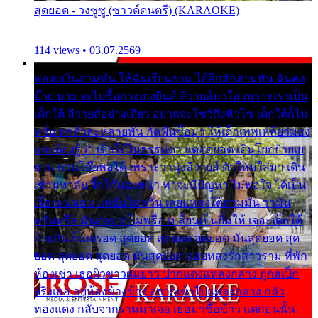
สุดยอด - วงซูซู (ซาวด์ดนตรี) (KARAOKE)
114 views • 03.07.2569
พ่อส่งเงินสามพัน ให้ฉันเรียนราม ได้อีกสักสามพัน ฉันคง
บ๊าย บาย จะไปซื้อกางเกงยีนส์ ลีวายส์มาใส่ เพราะเราเป็น
เด็กใต้ ลีวายส์อย่างเดียว อยากจะโชว์ถึงหิวโซ เด็กใต้ก็ไม่
หวั่น ตกตัวละหลายพัน กัดฟันซื้อมา ให้เด็กเทพเหลียวมอง
และต้องรู้ว่า เด็กใต้ไม่ธรรมดา แต่สุดยอด เดินโยกย้ายเย
ยวน กวนโอ๊ยพอได้ เพราะว่านุ่งลีวายส์ ตัวใหม่ใส่มา เดิน
เข้ามหาลัย จิ๊กโก๊มองหน้า ท่าจะมีปัญหา ไม่พอใจ ได้เป็น
เรื่องแน่นอน แต่ฉันไม่หวั่น เลยแหลงใต้ถามมัน ว่ามัน
พรั่นพรือ มันตอบว่าไม่พรื่อ เปลี่ยนเป็นยิ้มให้ เจอะเด็กใต้
ด้วยกัน ก็เลยรอด สุดยอด สุดยอด สุดยอด มันสุดยอด สุด
ยอด สุดยอด สุดยอด มันสุดยอด แอบหลงรักสาวราม ที่พัก
ห้องเช่า เธอผิวขาวผมยาว ปากแดงแหลงกลาง ถูกสเป็ก
จริงเธอ อยู่ห้องข้างข้าง อยากเข้าไปแหลงกลาง กลัว
ทองแดง กลับจากรามมาเจอ เธอมาซื้อข้าว แต่ก่อนนั้น