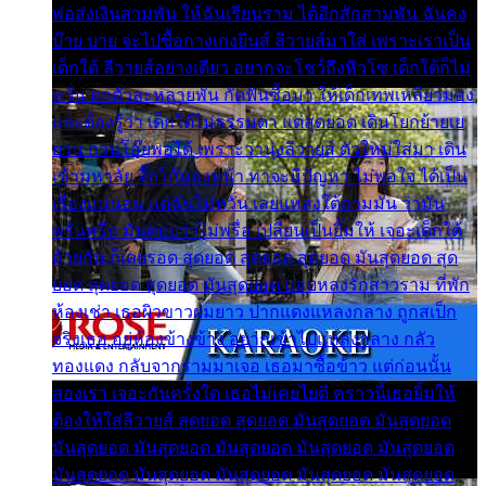
พ่อส่งเงินสามพัน ให้ฉันเรียนราม ได้อีกสักสามพัน ฉันคง
บ๊าย บาย จะไปซื้อกางเกงยีนส์ ลีวายส์มาใส่ เพราะเราเป็น
เด็กใต้ ลีวายส์อย่างเดียว อยากจะโชว์ถึงหิวโซ เด็กใต้ก็ไม่
หวั่น ตกตัวละหลายพัน กัดฟันซื้อมา ให้เด็กเทพเหลียวมอง
และต้องรู้ว่า เด็กใต้ไม่ธรรมดา แต่สุดยอด เดินโยกย้ายเย
ยวน กวนโอ๊ยพอได้ เพราะว่านุ่งลีวายส์ ตัวใหม่ใส่มา เดิน
เข้ามหาลัย จิ๊กโก๊มองหน้า ท่าจะมีปัญหา ไม่พอใจ ได้เป็น
เรื่องแน่นอน แต่ฉันไม่หวั่น เลยแหลงใต้ถามมัน ว่ามัน
พรั่นพรือ มันตอบว่าไม่พรื่อ เปลี่ยนเป็นยิ้มให้ เจอะเด็กใต้
ด้วยกัน ก็เลยรอด สุดยอด สุดยอด สุดยอด มันสุดยอด สุด
ยอด สุดยอด สุดยอด มันสุดยอด แอบหลงรักสาวราม ที่พัก
ห้องเช่า เธอผิวขาวผมยาว ปากแดงแหลงกลาง ถูกสเป็ก
จริงเธอ อยู่ห้องข้างข้าง อยากเข้าไปแหลงกลาง กลัว
ทองแดง กลับจากรามมาเจอ เธอมาซื้อข้าว แต่ก่อนนั้น
สองเรา เจอะกันครั้งใด เธอไม่เคยไยดี คราวนี้เธอยิ้มให้
ต้องให้ใส่ลีวายส์ สุดยอด สุดยอด มันสุดยอด มันสุดยอด
มันสุดยอด มันสุดยอด มันสุดยอด มันสุดยอด มันสุดยอด
มันสุดยอด มันสุดยอด มันสุดยอด มันสุดยอด มันสุดยอด