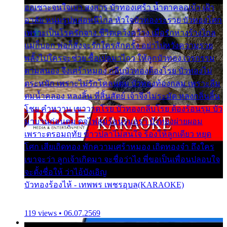
ออเซาะจนใจเบา สงสาร บัวทองเศร้า น้ำตาคลอเบ้า เฝ้า
อาลัย หนุ่มรูปหล่อหนีไกล หัวใจบัวทองระรวย บัวทองโศก
เพราะเป็นโรครักจาง ชีวิตเคว้งคว้าง เมื่อรักห่างร้างไกล
แม่ก็บอก พ่อก็สั่งจะรักใครสักครั้ง อย่าไปหวังความรวย
พลั้งไปใครจะช่วย ซื้อเปลมาไกว ให้ลูกบัวทอง เวรกรรม
ตามสนอง จึงเศร้าหมอง กลีบบัวทองต้องโรย บัวทองไม่
ตระหนัก เพราะไม่รักโคลนตม บัวทองท้องกลม เพราะลืม
ตมน้ำคลอง หลงลิ้น ที่สิ้นสัตย์ เจ้าจึงไม่ระมัด หลงกลิ่นลิ้น
โชย คำหวาน เขาวาดโรย บัวทองกลีบโรย ต้องร้อนรุม บัว
มาบานก่อนตูม ดุจไฟสุมร้อนรุมอุรา บัวทองผ่ายผอม
เพราะตรอมฤทัย ข้าวปลาไม่สนใจ ร้องไห้ลูกเดียว หยุด
โศก เสียเถิดทอง พักความเศร้าหมอง เถิดทองจ๋า ถึงใคร
เขาจะว่า ลูกเจ้าเกิดมา จะชื่อว่าไง พี่ขอเป็นเพื่อนปลอบใจ
จะตั้งชื่อให้ ว่าไอ้บังเอิญ
บัวทองร้องไห้ - เทพพร เพชรอุบล(KARAOKE)
119 views • 06.07.2569