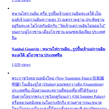
หนานไห่กวนอิม หรือ รูปปั้นเจ้าแม่กวนอิมทะเลใต้ เป็น
องค์เจ้าแม่กวนอิมความสูง 33 เมตรรวมฐาน ประดิษฐาน
อยู่ริมทะเล ไม่ไกลกันนักกับ “วัดเจ้าแม่กวนอิมไม่ยอมไป”
บนเกาะผู่โถวซาน เมืองโจวซาน มณฑลเจ้อเจียง ประเทศ
จีน
Nanhai Guanyin : หนานไห่กวนอิม...รูปปั้นเจ้าแม่กวนอิม
ทะเลใต้, ผู่โถวซาน ประเทศจีน
1,029 views
พระราชวังหยวนหมิงใหม่ (New Yuanming Palace/宮新園
明園) ในเมืองจูไห่ (Zhuhai) มณฑลกวางตุ้ง (Quangdong)
ประเทศจีน เป็นสวนและสถานที่ท่องเที่ยวที่ได้รับแรง
บันดาลใจจากพระราชวังฤดูร้อนเก่า (Old Summer Palace)
หรือหยวนหมิงหยวนในกรุงปักกิ่ง สวนสาธารณะขนาด
ใหญ่ใจกลางเมืองแห่งนี้มีครบทั้งธรรมชาติ สถาปัตยกรรม