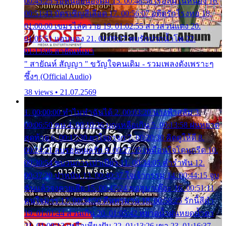
00:45:25 รอหน่อยน้องติ๋ม 15. 00:48:56 เรือล่มในหนอง 16.
00:51:43 บัตรเชิญสีเลือด 17. 00:56:07 อดีตรักโรงทอ 18.
01:00:00 เขมรไล่ควาย 19. 01:02:55 สาวสวนแตง 20.
01:05:51 แอบมอง 21. 01:09:27 พบรักปากน้ำโพ 22.
01:13:06 สายัณห์เมา
" สายัณห์ สัญญา " ขวัญใจคนเดิม - รวมเพลงดังเพราะๆ
ซึ้งๆ (Official Audio)
38 views • 21.07.2569
1. 00:00:00 ทำไมทำฉันได้ 2. 00:03:20 นางฟ้าสลัม 3.
00:06:50 คน 4. 00:10:36 บุญเหลือเกิน 5. 00:13:58 ฝนหยาด
สุดท้าย 6. 00:17:30 ยาใจยาจก 7. 00:20:30 คิดดูให้ดี 8.
00:24:21 ลบรอยแผลรัก 9. 00:27:35 เหมือนใจโดนกรีด 10.
00:30:54 ขบวนการเปาเปียว 11. 00:34:05 คำรำพัน 12.
00:37:20 ปาหนัน 13. 00:40:37 ใจเจ้ากรรม 14. 00:44:15 จูบ
ฉันแล้วจงตายเสีย 15. 00:47:24 ขอสูมาเต๊อะ 16. 00:51:11
คนใจมาร 17. 00:54:50 คืนทรมาน 18. 00:58:25 รักนี้สีดำ
19. 01:01:44 ส่วนเกิน 20. 01:05:42 หยาดน้ำฝนหยดน้ำตา
21. 01:09:13 เหลือเพียงฝัน 22. 01:13:26 เขา 23. 01:16:37