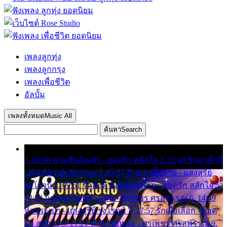
เพลงลูกทุ่ง
เพลงลูกกรุง
เพลงเพื่อชีวิต
อัลบั้ม
เพลงทั้งหมด
Music All
ค้นหา
Search
1. 00:00 สามสิบยังแจ๋ว - ยอดรัก สลักใจ 2. 02:49 รักมาห้าปี
- ศรเพชร ศรสุพรรณ 3. 05:57 รักสาวเสื้อลาย - แสงสุรีย์
รุ่งโรจน์ 4. 09:51 รักสะท้านดินสะเทือน - ยอดรัก สลักใจ 5.
12:23 มอเตอร์ไซค์ทำหล่น - ศรเพชร ศรสุพรรณ 6. 14:49
หิ้วกระเป๋า - แสงสุรีย์ รุ่งโรจน์ 7. 17:57 รักเผื่อเลือก - ยอด
รัก สลักใจ 8. 21:21 น้ำตาไอ้หนุ่ม - ศรเพชร ศรสุพรรณ 9.