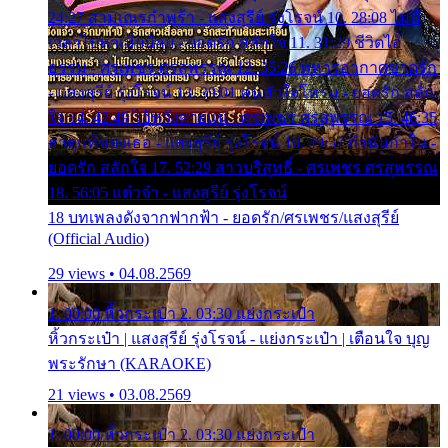
24:27 สามเณรกำพร้า - แสงสุรีย์ รุ่งโรจน์ 10. 28:08 ไม่มี
เวลาไปหาเมียน้อย - ยอดรัก สลักใจ 11. 31:29 ชีวิตไอ้
ธรรม - ศรเพชร ศรสุพรรณ 12. 35:26 ทหารอากาศขาดรัก
- แสงสุรีย์ รุ่งโรจน์ 13. 39:01 คนหัวใจโทรม - ยอดรัก สลัก
ใจ 14. 42:49 ไอ้หวังตายแน่ - ศรเพชร ศรสุพรรณ 15. 46:35
ธาตุแท้ของเธอ - แสงสุรีย์ รุ่งโรจน์ 16. 49:57 กำนันกำใน -
ยอดรัก สลักใจ 17. 52:29 สาวบริสุทธิ์ - ศรเพชร ศรสุพรรณ
18. 56:05 แต๋วจ๋า - แสงสุรีย์ รุ่งโรจน์
18 บทเพลงดังจากฟากฟ้า - ยอดรัก/ศรเพชร/แสงสุรีย์
(Official Audio)
29 views • 04.08.2569
1. 00:00 หิ้วกระเป๋า 2. 03:30 แย่งกระเป๋า
หิ้วกระเป๋า | แสงสุรีย์ รุ่งโรจน์ - แย่งกระเป๋า | เตือนใจ บุญ
พระรักษา (KARAOKE)
21 views • 03.08.2569
1. 00:00 หิ้วกระเป๋า 2. 03:30 แย่งกระเป๋า