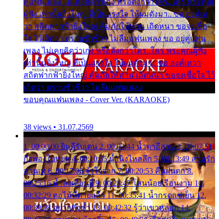
คู่แฟนเพลง ไม่เคยคิดว่าเก่ง หรือดังกว่าใคร..ใคร พระคุณ
ผู้ฟัง เท่านั้นยิ่งใหญ่ ที่เป็นแรงใจ ให้ผมดังมา.. ขอ องค์เท
วา สถิตฟากฟ้ายิ่งใหญ่ คุ้มภัยให้ท่าน เถิดหนา ขอจงเชื่อ
ใจ ไว้เถิดว่า ตราบชั่วชีวา ไม่ลืมแฟนเพลง ขอ อยู่คู่แฟน
เพลง ไม่เคยคิดว่าเก่ง หรือดังกว่าใคร..ใคร พระคุณผู้ฟัง
เท่านั้นยิ่งใหญ่ ที่เป็นแรงใจ ให้ผมดังมา.. ขอ องค์เทวา
สถิตฟากฟ้ายิ่งใหญ่ คุ้มภัยให้ท่าน เถิดหนา ขอจงเชื่อใจ ไว้
เถิดว่า ตราบชั่วชีวา ไม่ลืมแฟนเพลง
ขอบคุณแฟนเพลง - Cover Ver. (KARAOKE)
38 views • 31.07.2569
1. 00:00:00 ยินดีรับเดน 2. 00:03:44 น้ำตาอีสาน 3. 00:07:51
กิ่งทองใบหยก 4. 00:10:35 น้ำนิ่งไหลลึก 5. 00:13:49 ลานรัก
ลานเท 6. 00:17:06 จำใจจาก 7. 00:20:53 คืนฝนตก 8.
00:25:16 น้ำลงเดือนยี่ 9. 00:28:47 โสนน้อยเรือนงาม 10.
00:32:29 ตอไม้ที่ตายแล้ว 11. 00:35:41 น้ำกรดแช่เย็น 12.
00:39:08 อยากฟังซ้ำ 13. 00:42:32 รู้ว่าเขาหลอก 14.