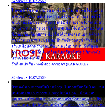
34 views • 10.07.2569
ไม่เคยรักใครแน่หรือ อยากเชื่อถือก็ไม่กล้า ติ๋มใช่คนสวย
ตรึงใจ ติ๋มใช่งามซึ้งตรึงตรา พี่หรือจะมาหมายร่วมชีวี ก็
คนเขาลืออื้อฉาว ว่าสาวๆรุมตอมพี่ ติ๋มอยากรับรักเหมือน
กัน แต่หวั่นจะช้ำดวงฤดี กลัวแฟนของพี่ชี้หน้าด่าทอ ก็คน
ชื่อต๋อยต้อยตุ้มตุ๋ยต่าย พี่ยังลืมได้ง่ายๆเลยหนอ แค่ตัวเรา
สาวบ้านนา แสนจะซอมซ่อ ขืนรักขืนรอคงช้ำสักวัน ถ้า
จริงเหมือนคำพร่ำเฉลย พี่อย่าเฉยรีบมาหมั้น ถ้าพี่สู่ขอ
ตามธรรมเนียม ติ๋มจะเตรียมรับเกลียวสัมพันธ์ ผิดหวังไม่
หวั่นขอยอมได้เคียง
รักติ๋มแน่หรือ - หงษ์ทอง ดาวอุดร (KARAOKE)
39 views • 10.07.2569
บัวทองโศก เพราะเป็นโรครักรุม ในอกกลัดกลุ้ม โดนแฟน
หนุ่มหลอกเอา เขารวย และรูปหล่อ มาพะเน้าพะนอ
ออเซาะจนใจเบา สงสาร บัวทองเศร้า น้ำตาคลอเบ้า เฝ้า
อาลัย หนุ่มรูปหล่อหนีไกล หัวใจบัวทองระรวย บัวทองโศก