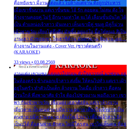
คือหยังเขา มีงานแต่งแล้ว ไปล้างแต่จาน ดั่งถูกประหาร
เมื่อเขาชื่นบาน แต่เราขื่นขม โอ้ รัก ลอยลม ไม่สม ดัง ใจ
ล้างจานคอยคู่ ไม่รู้ อีกนานเท่าใด จะได้ เลื่อนขั้นบันได ได้
เป็น ตำแหน่งเจ้าสาว มันเหงา เห็นเขามีคู่ ซมดู มีคู่ก็ม่วน
เข้าพาขวัญ เสียงโห่ตึงตึง มันซึ้ง อยู่แก่ใจ มื้อใด๋หนอ สิเป็น
งานเฮา มัวซอยเขา ใจเฮาซิด้าน มันทรมาน จับจาน เอย…
ล้างจานในงานแต่ง - Cover Ver. (ซาวด์ดนตรี)
(KARAOKE)
33 views • 03.08.2569
งานแต่ง เขาแซง แย่งเอาไปก่อน หัวใจอาวรณ์ มาซ่อน อยู่
ในห้องครัว ข้างนอกเจ้าสาว ส่งยิ้ม ให้คนไปทั่ว แต่เรา เฝ้า
อยู่ในครัว ทำตัวเป็นเด็ก ล้างจาน ในเมื่อ เจ้าสาว คือคน
บ้านใกล้ พึ่งพาอาศัย จำใจ ต้องไปช่วยงาน พอถึงเวลา เขา
พา กันเข้าพาขวัญ เพื่อนฝูง เฮฮาดังลั่น แต่เราล้างจาน
เดียวดาย เป็นคนพ่าย บ่มีความหมาย เคียงใจเจ้าบ่าว เป็น
คนพ่าย บ่มีความหมาย เคียงใจเจ้าบ่าว เพื่อนเจ้าสาว ยัง
เป็นบ่ได้ คือคนพ่าย ฮักคน ไม่มีใครสน เขาไม่เห็นคน ที่อยู่