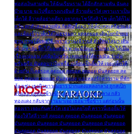
พ่อส่งเงินสามพัน ให้ฉันเรียนราม ได้อีกสักสามพัน ฉันคง
บ๊าย บาย จะไปซื้อกางเกงยีนส์ ลีวายส์มาใส่ เพราะเราเป็น
เด็กใต้ ลีวายส์อย่างเดียว อยากจะโชว์ถึงหิวโซ เด็กใต้ก็ไม่
หวั่น ตกตัวละหลายพัน กัดฟันซื้อมา ให้เด็กเทพเหลียวมอง
และต้องรู้ว่า เด็กใต้ไม่ธรรมดา แต่สุดยอด เดินโยกย้ายเย
ยวน กวนโอ๊ยพอได้ เพราะว่านุ่งลีวายส์ ตัวใหม่ใส่มา เดิน
เข้ามหาลัย จิ๊กโก๊มองหน้า ท่าจะมีปัญหา ไม่พอใจ ได้เป็น
เรื่องแน่นอน แต่ฉันไม่หวั่น เลยแหลงใต้ถามมัน ว่ามัน
พรั่นพรือ มันตอบว่าไม่พรื่อ เปลี่ยนเป็นยิ้มให้ เจอะเด็กใต้
ด้วยกัน ก็เลยรอด สุดยอด สุดยอด สุดยอด มันสุดยอด สุด
ยอด สุดยอด สุดยอด มันสุดยอด แอบหลงรักสาวราม ที่พัก
ห้องเช่า เธอผิวขาวผมยาว ปากแดงแหลงกลาง ถูกสเป็ก
จริงเธอ อยู่ห้องข้างข้าง อยากเข้าไปแหลงกลาง กลัว
ทองแดง กลับจากรามมาเจอ เธอมาซื้อข้าว แต่ก่อนนั้น
สองเรา เจอะกันครั้งใด เธอไม่เคยไยดี คราวนี้เธอยิ้มให้
ต้องให้ใส่ลีวายส์ สุดยอด สุดยอด มันสุดยอด มันสุดยอด
มันสุดยอด มันสุดยอด มันสุดยอด มันสุดยอด มันสุดยอด
มันสุดยอด มันสุดยอด มันสุดยอด มันสุดยอด มันสุดยอด