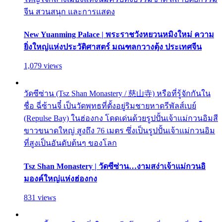
จีน สวนสนุก และการแสดง
New Yuanming Palace | พระราชวังหยวนหมิงใหม่ ความ
ยิ่งใหญ่แห่งประวัติศาสตร์ มณฑลกวางตุ้ง ประเทศจีน
1,079 views
วัดซีซ่าน (Tsz Shan Monastery / 慈山寺) หรือที่รู้จักกันใน
ชื่อ ฉี่ซ้านจี๋ เป็นวัดพุทธที่ตั้งอยู่ริมชายหาดรีพัลส์เบย์
(Repulse Bay) ในฮ่องกง โดดเด่นด้วยรูปปั้นเจ้าแม่กวนอิมสี
ขาวขนาดใหญ่ สูงถึง 76 เมตร ซึ่งเป็นรูปปั้นเจ้าแม่กวนอิม
ที่สูงเป็นอันดับต้นๆ ของโลก
Tsz Shan Monastery | วัดซีซ่าน…งามสง่าเจ้าแม่กวนอิ
มองค์ใหญ่แห่งฮ่องกง
831 views