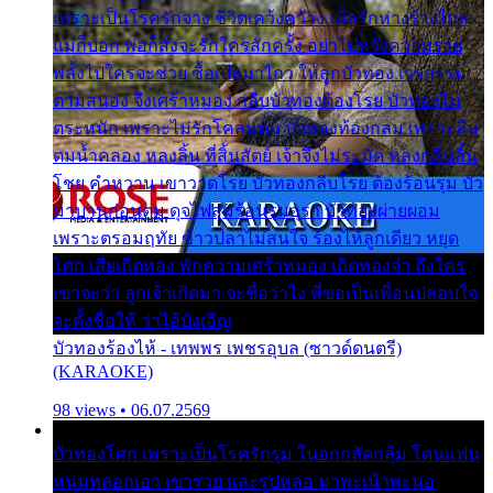
เพราะเป็นโรครักจาง ชีวิตเคว้งคว้าง เมื่อรักห่างร้างไกล
แม่ก็บอก พ่อก็สั่งจะรักใครสักครั้ง อย่าไปหวังความรวย
พลั้งไปใครจะช่วย ซื้อเปลมาไกว ให้ลูกบัวทอง เวรกรรม
ตามสนอง จึงเศร้าหมอง กลีบบัวทองต้องโรย บัวทองไม่
ตระหนัก เพราะไม่รักโคลนตม บัวทองท้องกลม เพราะลืม
ตมน้ำคลอง หลงลิ้น ที่สิ้นสัตย์ เจ้าจึงไม่ระมัด หลงกลิ่นลิ้น
โชย คำหวาน เขาวาดโรย บัวทองกลีบโรย ต้องร้อนรุม บัว
มาบานก่อนตูม ดุจไฟสุมร้อนรุมอุรา บัวทองผ่ายผอม
เพราะตรอมฤทัย ข้าวปลาไม่สนใจ ร้องไห้ลูกเดียว หยุด
โศก เสียเถิดทอง พักความเศร้าหมอง เถิดทองจ๋า ถึงใคร
เขาจะว่า ลูกเจ้าเกิดมา จะชื่อว่าไง พี่ขอเป็นเพื่อนปลอบใจ
จะตั้งชื่อให้ ว่าไอ้บังเอิญ
บัวทองร้องไห้ - เทพพร เพชรอุบล (ซาวด์ดนตรี)
(KARAOKE)
98 views • 06.07.2569
บัวทองโศก เพราะเป็นโรครักรุม ในอกกลัดกลุ้ม โดนแฟน
หนุ่มหลอกเอา เขารวย และรูปหล่อ มาพะเน้าพะนอ