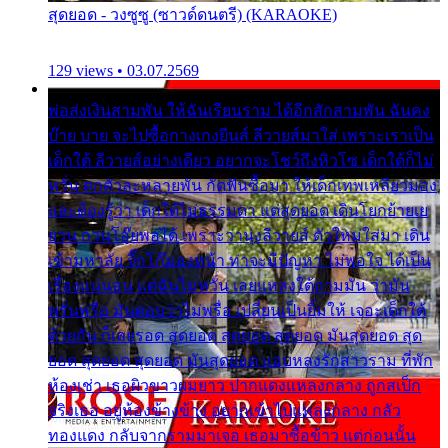
สุดยอด - วงซูซู (ซาวด์ดนตรี) (KARAOKE)
129 views • 03.07.2569
พ่อส่งเงินสามพัน ให้ฉันเรียนราม ได้อีกสักสามพัน ฉันคง
บ๊าย บาย จะไปซื้อกางเกงยีนส์ ลีวายส์มาใส่ เพราะเราเป็น
เด็กใต้ ลีวายส์อย่างเดียว อยากจะโชว์ถึงหิวโซ เด็กใต้ก็ไม่
หวั่น ตกตัวละหลายพัน กัดฟันซื้อมา ให้เด็กเทพเหลียวมอง
และต้องรู้ว่า เด็กใต้ไม่ธรรมดา แต่สุดยอด เดินโยกย้ายเย
ยวน กวนโอ๊ยพอได้ เพราะว่านุ่งลีวายส์ ตัวใหม่ใส่มา เดิน
เข้ามหาลัย จิ๊กโก๊มองหน้า ท่าจะมีปัญหา ไม่พอใจ ได้เป็น
เรื่องแน่นอน แต่ฉันไม่หวั่น เลยแหลงใต้ถามมัน ว่ามัน
พรั่นพรือ มันตอบว่าไม่พรื่อ เปลี่ยนเป็นยิ้มให้ เจอะเด็กใต้
ด้วยกัน ก็เลยรอด สุดยอด สุดยอด สุดยอด มันสุดยอด สุด
ยอด สุดยอด สุดยอด มันสุดยอด แอบหลงรักสาวราม ที่พัก
ห้องเช่า เธอผิวขาวผมยาว ปากแดงแหลงกลาง ถูกสเป็ก
จริงเธอ อยู่ห้องข้างข้าง อยากเข้าไปแหลงกลาง กลัว
ทองแดง กลับจากรามมาเจอ เธอมาซื้อข้าว แต่ก่อนนั้น