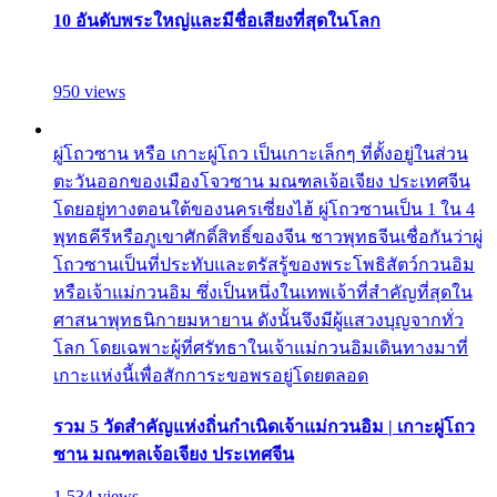
10 อันดับพระใหญ่และมีชื่อเสียงที่สุดในโลก
950 views
ผู่โถวซาน หรือ เกาะผู่โถว เป็นเกาะเล็กๆ ที่ตั้งอยู่ในส่วน
ตะวันออกของเมืองโจวซาน มณฑลเจ้อเจียง ประเทศจีน
โดยอยู่ทางตอนใต้ของนครเซี่ยงไฮ้ ผู่โถวซานเป็น 1 ใน 4
พุทธคีรีหรือภูเขาศักดิ์สิทธิ์ของจีน ชาวพุทธจีนเชื่อกันว่าผู่
โถวซานเป็นที่ประทับและตรัสรู้ของพระโพธิสัตว์กวนอิม
หรือเจ้าแม่กวนอิม ซึ่งเป็นหนึ่งในเทพเจ้าที่สำคัญที่สุดใน
ศาสนาพุทธนิกายมหายาน ดังนั้นจึงมีผู้แสวงบุญจากทั่ว
โลก โดยเฉพาะผู้ที่ศรัทธาในเจ้าแม่กวนอิมเดินทางมาที่
เกาะแห่งนี้เพื่อสักการะขอพรอยู่โดยตลอด
รวม 5 วัดสำคัญแห่งถิ่นกำเนิดเจ้าแม่กวนอิม | เกาะผู่โถว
ซาน มณฑลเจ้อเจียง ประเทศจีน
1,534 views