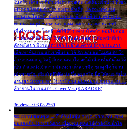
ในครัว เจ้าสาว ก็มัวแต่งตัว สวยเด่น นั่งเคียงเจ้าบ่าว ที่เขา
เฝ้าคอย ใจเต้น หัวใจของเรา ลำเค็ญ ใครจะมองเห็น
ความใน ใจ เศร้า มันร้าวระบม ต้องมาขื่นขม เศร้าตรม
ท่ามความสุขี ช่วยงานเขาแต่ง แต่เรา แล้งมาหลายปี
เมื่อไรหนอจะ โชคดี ได้มีพิธีวิวาห์ หัวใจหล้า คอยไปคอย
มา คือหน้าที่เก่า หัวใจหล้า คอยไปคอยมา คือหน้าที่เก่า
คือหยังเขา มีงานแต่งแล้ว ไปล้างแต่จาน ดั่งถูกประหาร
เมื่อเขาชื่นบาน แต่เราขื่นขม โอ้ รัก ลอยลม ไม่สม ดัง ใจ
ล้างจานคอยคู่ ไม่รู้ อีกนานเท่าใด จะได้ เลื่อนขั้นบันได ได้
เป็น ตำแหน่งเจ้าสาว มันเหงา เห็นเขามีคู่ ซมดู มีคู่ก็ม่วน
เข้าพาขวัญ เสียงโห่ตึงตึง มันซึ้ง อยู่แก่ใจ มื้อใด๋หนอ สิเป็น
งานเฮา มัวซอยเขา ใจเฮาซิด้าน มันทรมาน จับจาน เอย…
ล้างจานในงานแต่ง - Cover Ver. (KARAOKE)
36 views • 03.08.2569
ขอ กราบ ขอบคุณ.... ที่ได้รับไออุ่น การุณ จากแฟน เพลง
ผมแสนชื่นใจ หายวังเวง เมื่อแฟนเพลง ให้กำลังใจ น้ำใจ