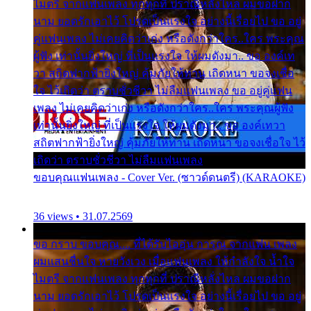
ไมตรี จากแฟนเพลง ทุกทุกที่ ปราณีหลั่งไหล ผมขอฝาก
นาม ยอดรักเอาไว้ โปรดเป็นแรงใจ อย่างนี้เรื่อยไป ขอ อยู่
คู่แฟนเพลง ไม่เคยคิดว่าเก่ง หรือดังกว่าใคร..ใคร พระคุณ
ผู้ฟัง เท่านั้นยิ่งใหญ่ ที่เป็นแรงใจ ให้ผมดังมา.. ขอ องค์เท
วา สถิตฟากฟ้ายิ่งใหญ่ คุ้มภัยให้ท่าน เถิดหนา ขอจงเชื่อ
ใจ ไว้เถิดว่า ตราบชั่วชีวา ไม่ลืมแฟนเพลง ขอ อยู่คู่แฟน
เพลง ไม่เคยคิดว่าเก่ง หรือดังกว่าใคร..ใคร พระคุณผู้ฟัง
เท่านั้นยิ่งใหญ่ ที่เป็นแรงใจ ให้ผมดังมา.. ขอ องค์เทวา
สถิตฟากฟ้ายิ่งใหญ่ คุ้มภัยให้ท่าน เถิดหนา ขอจงเชื่อใจ ไว้
เถิดว่า ตราบชั่วชีวา ไม่ลืมแฟนเพลง
ขอบคุณแฟนเพลง - Cover Ver. (ซาวด์ดนตรี) (KARAOKE)
36 views • 31.07.2569
ขอ กราบ ขอบคุณ.... ที่ได้รับไออุ่น การุณ จากแฟน เพลง
ผมแสนชื่นใจ หายวังเวง เมื่อแฟนเพลง ให้กำลังใจ น้ำใจ
ไมตรี จากแฟนเพลง ทุกทุกที่ ปราณีหลั่งไหล ผมขอฝาก
นาม ยอดรักเอาไว้ โปรดเป็นแรงใจ อย่างนี้เรื่อยไป ขอ อยู่