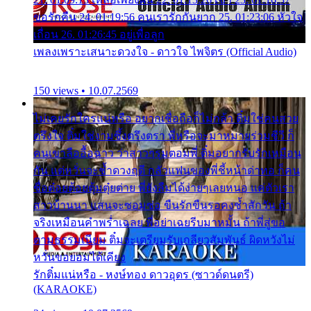
ขอรักคืน 24. 01:19:56 คนเรารักกันยาก 25. 01:23:06 หัวใจ
เถื่อน 26. 01:26:45 อยู่เพื่อลูก
เพลงเพราะเสนาะดวงใจ - ดาวใจ ไพจิตร (Official Audio)
150 views • 10.07.2569
ไม่เคยรักใครแน่หรือ อยากเชื่อถือก็ไม่กล้า ติ๋มใช่คนสวย
ตรึงใจ ติ๋มใช่งามซึ้งตรึงตรา พี่หรือจะมาหมายร่วมชีวี ก็
คนเขาลืออื้อฉาว ว่าสาวๆรุมตอมพี่ ติ๋มอยากรับรักเหมือน
กัน แต่หวั่นจะช้ำดวงฤดี กลัวแฟนของพี่ชี้หน้าด่าทอ ก็คน
ชื่อต๋อยต้อยตุ้มตุ๋ยต่าย พี่ยังลืมได้ง่ายๆเลยหนอ แค่ตัวเรา
สาวบ้านนา แสนจะซอมซ่อ ขืนรักขืนรอคงช้ำสักวัน ถ้า
จริงเหมือนคำพร่ำเฉลย พี่อย่าเฉยรีบมาหมั้น ถ้าพี่สู่ขอ
ตามธรรมเนียม ติ๋มจะเตรียมรับเกลียวสัมพันธ์ ผิดหวังไม่
หวั่นขอยอมได้เคียง
รักติ๋มแน่หรือ - หงษ์ทอง ดาวอุดร (ซาวด์ดนตรี)
(KARAOKE)