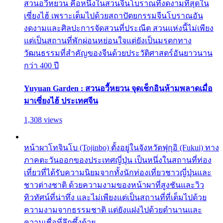
สวนอวี้หยวน คือหนึ่งในสวนจีนโบราณที่งดงามที่สุดใน
เซี่ยงไฮ้ เพราะเต็มไปด้วยสถาปัตยกรรมจีนโบราณอัน
งดงามและศิลปะการจัดสวนที่ประณีต สวนแห่งนี้ไม่เพียง
แต่เป็นสถานที่พักผ่อนหย่อนใจแต่ยังเป็นมรดกทาง
วัฒนธรรมที่สำคัญของจีนด้วยประวัติศาสตร์อันยาวนาน
กว่า 400 ปี
Yuyuan Garden : สวนอวี้หยวน จุดเช็กอินห้ามพลาดเมื่อ
มาเซี่ยงไฮ้ ประเทศจีน
1,308 views
หน้าผาโทจินโบ (Tojinbo) ตั้งอยู่ในจังหวัดฟุกุอิ (Fukui) ทาง
ภาคตะวันออกของประเทศญี่ปุ่น เป็นหนึ่งในสถานที่ท่อง
เที่ยวที่ได้รับความนิยมจากทั้งนักท่องเที่ยวชาวญี่ปุ่นและ
ชาวต่างชาติ ด้วยความงามของหน้าผาที่สูงชันและวิว
ทิวทัศน์ที่น่าทึ่ง และไม่เพียงแต่เป็นสถานที่ที่เต็มไปด้วย
ความงามจากธรรมชาติ แต่ยังแฝงไปด้วยตำนานและ
ความเชื่อที่ลึกซึ้งด้วย