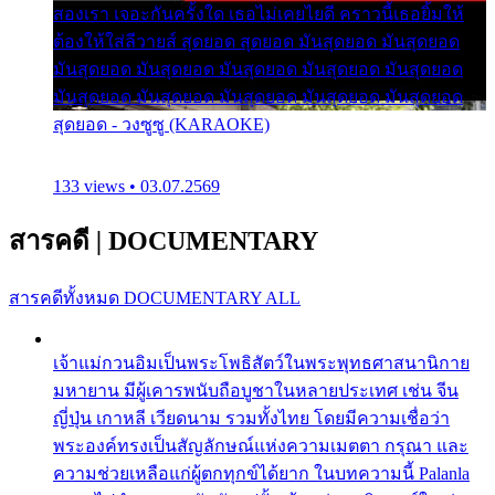
สองเรา เจอะกันครั้งใด เธอไม่เคยไยดี คราวนี้เธอยิ้มให้
ต้องให้ใส่ลีวายส์ สุดยอด สุดยอด มันสุดยอด มันสุดยอด
มันสุดยอด มันสุดยอด มันสุดยอด มันสุดยอด มันสุดยอด
มันสุดยอด มันสุดยอด มันสุดยอด มันสุดยอด มันสุดยอด
สุดยอด - วงซูซู (KARAOKE)
133 views • 03.07.2569
สารคดี
|
DOCUMENTARY
สารคดีทั้งหมด
DOCUMENTARY ALL
เจ้าแม่กวนอิมเป็นพระโพธิสัตว์ในพระพุทธศาสนานิกาย
มหายาน มีผู้เคารพนับถือบูชาในหลายประเทศ เช่น จีน
ญี่ปุ่น เกาหลี เวียดนาม รวมทั้งไทย โดยมีความเชื่อว่า
พระองค์ทรงเป็นสัญลักษณ์แห่งความเมตตา กรุณา และ
ความช่วยเหลือแก่ผู้ตกทุกข์ได้ยาก ในบทความนี้ Palanla