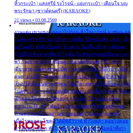
หิ้วกระเป๋า | แสงสุรีย์ รุ่งโรจน์ - แย่งกระเป๋า | เตือนใจ บุญ
พระรักษา (ซาวด์ดนตรี) (KARAOKE)
21 views • 03.08.2569
งานแต่ง เขาแซง แย่งเอาไปก่อน หัวใจอาวรณ์ มาซ่อน อยู่
ในห้องครัว ข้างนอกเจ้าสาว ส่งยิ้ม ให้คนไปทั่ว แต่เรา เฝ้า
อยู่ในครัว ทำตัวเป็นเด็ก ล้างจาน ในเมื่อ เจ้าสาว คือคน
บ้านใกล้ พึ่งพาอาศัย จำใจ ต้องไปช่วยงาน พอถึงเวลา เขา
พา กันเข้าพาขวัญ เพื่อนฝูง เฮฮาดังลั่น แต่เราล้างจาน
เดียวดาย เป็นคนพ่าย บ่มีความหมาย เคียงใจเจ้าบ่าว เป็น
คนพ่าย บ่มีความหมาย เคียงใจเจ้าบ่าว เพื่อนเจ้าสาว ยัง
เป็นบ่ได้ คือคนพ่าย ฮักคน ไม่มีใครสน เขาไม่เห็นคน ที่อยู่
ในครัว เจ้าสาว ก็มัวแต่งตัว สวยเด่น นั่งเคียงเจ้าบ่าว ที่เขา
เฝ้าคอย ใจเต้น หัวใจของเรา ลำเค็ญ ใครจะมองเห็น
ความใน ใจ เศร้า มันร้าวระบม ต้องมาขื่นขม เศร้าตรม
ท่ามความสุขี ช่วยงานเขาแต่ง แต่เรา แล้งมาหลายปี
เมื่อไรหนอจะ โชคดี ได้มีพิธีวิวาห์ หัวใจหล้า คอยไปคอย
มา คือหน้าที่เก่า หัวใจหล้า คอยไปคอยมา คือหน้าที่เก่า